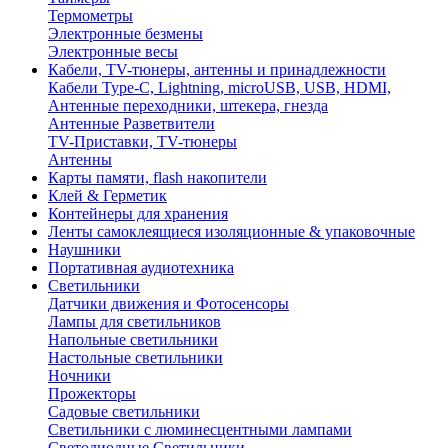
Термометры
Электронные безмены
Электронные весы
Кабели, TV-тюнеры, антенны и принадлежности
Кабели Type-C, Lightning, microUSB, USB, HDMI,
Антенные переходники, штекера, гнезда
Антенные Разветвители
TV-Приставки, TV-тюнеры
Антенны
Карты памяти, flash накопители
Клей & Герметик
Контейнеры для хранения
Ленты самоклеящиеся изоляционные & упаковочные
Наушники
Портативная аудиотехника
Светильники
Датчики движения и Фотосенсоры
Лампы для светильников
Напольные светильники
Настольные светильники
Ночники
Прожекторы
Садовые светильники
Светильники с люминесцентными лампами
Светодиодные Светильники