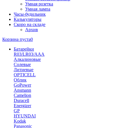
Умная розетка
Умная лампа
Часы-будильник
Калькуляторы
Скоро на складе
Архив
Корзина пуста
0
Батарейки
R03/LR03/AAA
Алкалиновые
Солевые
Литиевые
OPTICELL
Облик
GoPower
Ansmann
Camelion
Duracell
Energizer
GP
HYUNDAI
Kodak
Panasonic