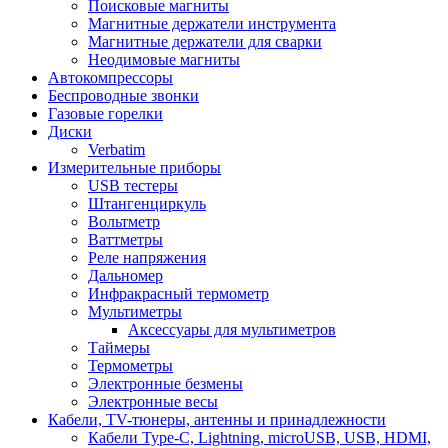
Поисковые магниты
Магнитные держатели инструмента
Магнитные держатели для сварки
Неодимовые магниты
Автокомпрессоры
Беспроводные звонки
Газовые горелки
Диски
Verbatim
Измерительные приборы
USB тестеры
Штангенциркуль
Вольтметр
Ваттметры
Реле напряжения
Дальномер
Инфракрасный термометр
Мультиметры
Аксессуары для мультиметров
Таймеры
Термометры
Электронные безмены
Электронные весы
Кабели, TV-тюнеры, антенны и принадлежности
Кабели Type-C, Lightning, microUSB, USB, HDMI,