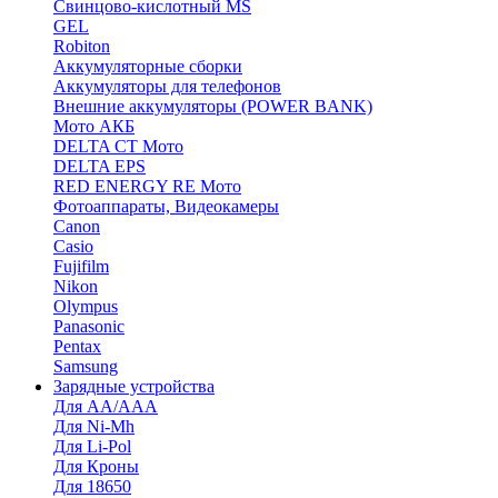
Cвинцово-кислотный MS
GEL
Robiton
Аккумуляторные сборки
Аккумуляторы для телефонов
Внешние аккумуляторы (POWER BANK)
Мото АКБ
DELTA CT Мото
DELTA EPS
RED ENERGY RE Мото
Фотоаппараты, Видеокамеры
Canon
Casio
Fujifilm
Nikon
Olympus
Panasonic
Pentax
Samsung
Зарядные устройства
Для AA/AAA
Для Ni-Mh
Для Li-Pol
Для Кроны
Для 18650