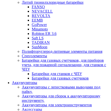
Литий тионилхлоридные батарейки
FANSO
NEVACELL
REVOLTA
EEMB
GoPower
Minamoto
Robiton ER 3.6
Saft LS
TADIRAN
SunMoon
Полифторуглерод-литиевые элементы питания
Спецэлементы
Батарейки для газовых счетчиков, для приборов
учета, для пожарной сигнализации, для станков с
ЧПУ
Батарейки для станков с ЧПУ
Батарейки для газовых счетчиков
Аккумуляторы
Аккумуляторы с лепестковыми выводами под
пайку.
Аккумуляторы для сборок к аккумуляторному
инструменту.
Аккумуляторы для электроинструментов
Аксессуары