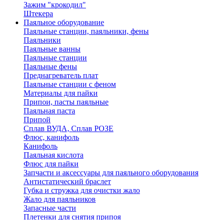
Зажим "крокодил"
Штекера
Паяльное оборудование
Паяльные станции, паяльники, фены
Паяльники
Паяльные ванны
Паяльные станции
Паяльные фены
Преднагреватель плат
Паяльные станции с феном
Материалы для пайки
Припои, пасты паяльные
Паяльная паста
Припой
Сплав ВУДА, Сплав РОЗЕ
Флюс, канифоль
Канифоль
Паяльная кислота
Флюс для пайки
Запчасти и аксессуары для паяльного оборудования
Антистатический браслет
Губка и стружка для очистки жало
Жало для паяльников
Запасные части
Плетенки для снятия припоя