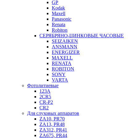
GP
Kodak
Maxell
Panasonic
Renata
Robiton
СЕРЯБРЯНО-ЦИНКОВЫЕ ЧАСОВЫЕ
SEIZAIKEN
ANSMANN
ENERGIZER
MAXELL
RENATA
ROBITON
SONY
VARTA
Фотолитиевые
123A
2CR5
CR-P2
CR2
Для слуховых аппаратов
ZA10, PR70
ZA13, PR48
ZA312, PR41
ZA675, PR44