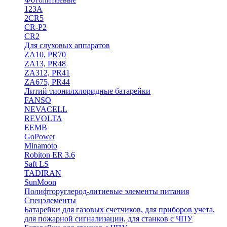
123A
2CR5
CR-P2
CR2
Для слуховых аппаратов
ZA10, PR70
ZA13, PR48
ZA312, PR41
ZA675, PR44
Литий тионилхлоридные батарейки
FANSO
NEVACELL
REVOLTA
EEMB
GoPower
Minamoto
Robiton ER 3.6
Saft LS
TADIRAN
SunMoon
Полифторуглерод-литиевые элементы питания
Спецэлементы
Батарейки для газовых счетчиков, для приборов учета,
для пожарной сигнализации, для станков с ЧПУ