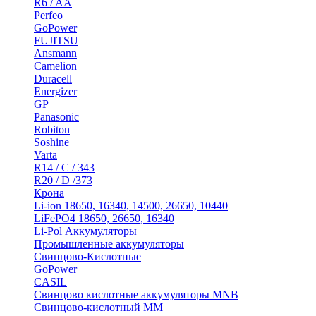
R6 / AA
Perfeo
GoPower
FUJITSU
Ansmann
Camelion
Duracell
Energizer
GP
Panasonic
Robiton
Soshine
Varta
R14 / C / 343
R20 / D /373
Крона
Li-ion 18650, 16340, 14500, 26650, 10440
LiFePO4 18650, 26650, 16340
Li-Pol Аккумуляторы
Промышленные аккумуляторы
Свинцово-Кислотные
GoPower
CASIL
Свинцово кислотные аккумуляторы MNB
Cвинцово-кислотный MM