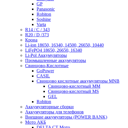
GP
Panasonic
Robiton
Soshine
Varta
R14 / C / 343
R20 / D /373
Крона
Li-ion 18650, 16340, 14500, 26650, 10440
LiFePO4 18650, 26650, 16340
Li-Pol Аккумуляторы
Промышленные аккумуляторы
Свинцово-Кислотные
GoPower
CASIL
Свинцово кислотные аккумуляторы MNB
Cвинцово-кислотный MM
Cвинцово-кислотный MS
GEL
Robiton
Аккумуляторные сборки
Аккумуляторы для телефонов
Внешние аккумуляторы (POWER BANK)
Мото АКБ
DELTA CT Мото