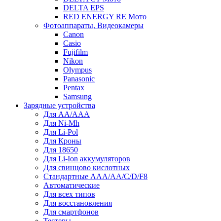
DELTA EPS
RED ENERGY RE Мото
Фотоаппараты, Видеокамеры
Canon
Casio
Fujifilm
Nikon
Olympus
Panasonic
Pentax
Samsung
Зарядные устройства
Для AA/AAA
Для Ni-Mh
Для Li-Pol
Для Кроны
Для 18650
Для Li-Ion аккумуляторов
Для свинцово кислотных
Стандартные ААА/АА/С/D/F8
Автоматические
Для всех типов
Для восстановления
Для смартфонов
Тестеры