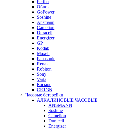
Perfeo
Облик
GoPower
Soshine
Ansmann
Camelion
Duracell
Energizer
GP
Kodak
Maxell
Panasonic
Renata
Robiton
Sony
Varta
Космос
CR1/3N
Часовые батарейки
АЛКАЛИНОВЫЕ ЧАСОВЫЕ
ANSMANN
Soshine
Camelion
Duracell
Energizer