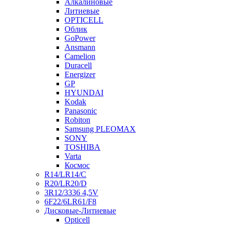
Алкалиновые
Литиевые
OPTICELL
Облик
GoPower
Ansmann
Camelion
Duracell
Energizer
GP
HYUNDAI
Kodak
Panasonic
Robiton
Samsung PLEOMAX
SONY
TOSHIBA
Varta
Космос
R14/LR14/C
R20/LR20/D
3R12/3336 4,5V
6F22/6LR61/F8
Дисковые-Литиевые
Opticell