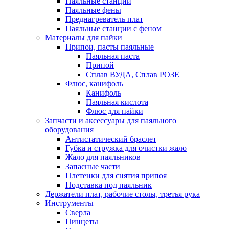
Паяльные станции
Паяльные фены
Преднагреватель плат
Паяльные станции с феном
Материалы для пайки
Припои, пасты паяльные
Паяльная паста
Припой
Сплав ВУДА, Сплав РОЗЕ
Флюс, канифоль
Канифоль
Паяльная кислота
Флюс для пайки
Запчасти и аксессуары для паяльного
оборудования
Антистатический браслет
Губка и стружка для очистки жало
Жало для паяльников
Запасные части
Плетенки для снятия припоя
Подставка под паяльник
Держатели плат, рабочие столы, третья рука
Инструменты
Сверла
Пинцеты