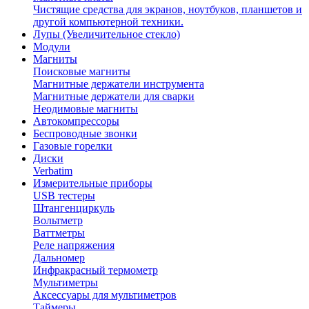
Чистящие средства для экранов, ноутбуков, планшетов и
другой компьютерной техники.
Лупы (Увеличительное стекло)
Модули
Магниты
Поисковые магниты
Магнитные держатели инструмента
Магнитные держатели для сварки
Неодимовые магниты
Автокомпрессоры
Беспроводные звонки
Газовые горелки
Диски
Verbatim
Измерительные приборы
USB тестеры
Штангенциркуль
Вольтметр
Ваттметры
Реле напряжения
Дальномер
Инфракрасный термометр
Мультиметры
Аксессуары для мультиметров
Таймеры