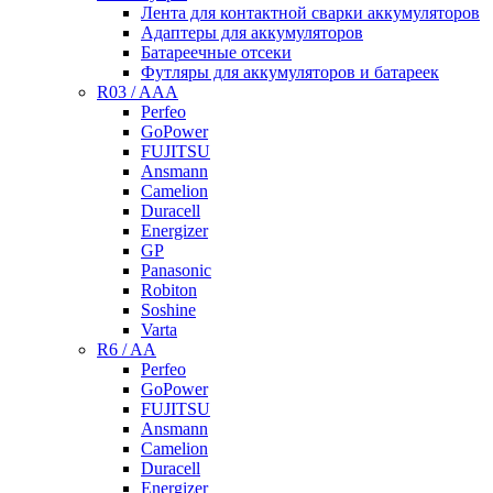
Лента для контактной сварки аккумуляторов
Адаптеры для аккумуляторов
Батареечные отсеки
Футляры для аккумуляторов и батареек
R03 / AAA
Perfeo
GoPower
FUJITSU
Ansmann
Camelion
Duracell
Energizer
GP
Panasonic
Robiton
Soshine
Varta
R6 / AA
Perfeo
GoPower
FUJITSU
Ansmann
Camelion
Duracell
Energizer