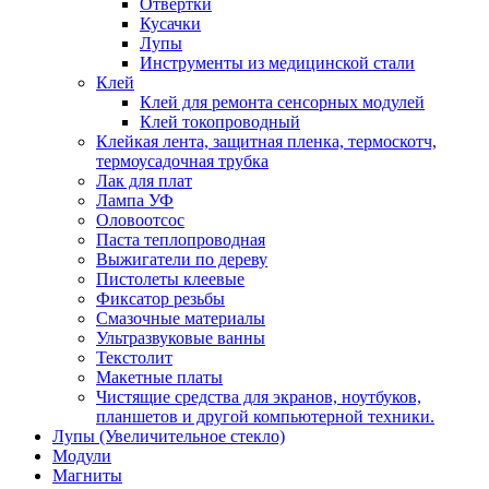
Отвертки
Кусачки
Лупы
Инструменты из медицинской стали
Клей
Клей для ремонта сенсорных модулей
Клей токопроводный
Клейкая лента, защитная пленка, термоскотч,
термоусадочная трубка
Лак для плат
Лампа УФ
Оловоотсос
Паста теплопроводная
Выжигатели по дереву
Пистолеты клеевые
Фиксатор резьбы
Смазочные материалы
Ультразвуковые ванны
Текстолит
Макетные платы
Чистящие средства для экранов, ноутбуков,
планшетов и другой компьютерной техники.
Лупы (Увеличительное стекло)
Модули
Магниты