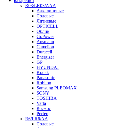
Батарейки
R03/LR03/AAA
Алкалиновые
Солевые
Литиевые
OPTICELL
Облик
GoPower
Ansmann
Camelion
Duracell
Energizer
GP
HYUNDAI
Kodak
Panasonic
Robiton
Samsung PLEOMAX
SONY
TOSHIBA
Varta
Космос
Perfeo
R6/LR6/AA
Солевые