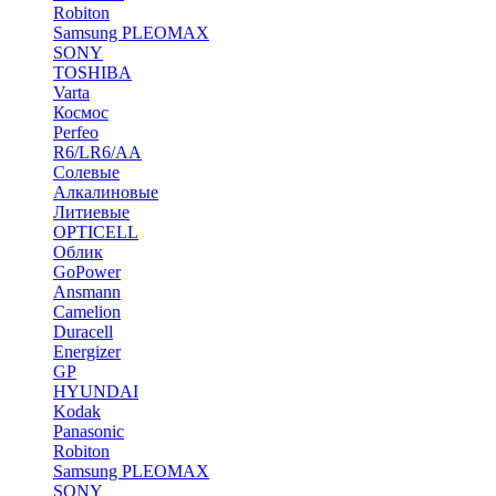
Robiton
Samsung PLEOMAX
SONY
TOSHIBA
Varta
Космос
Perfeo
R6/LR6/AA
Солевые
Алкалиновые
Литиевые
OPTICELL
Облик
GoPower
Ansmann
Camelion
Duracell
Energizer
GP
HYUNDAI
Kodak
Panasonic
Robiton
Samsung PLEOMAX
SONY