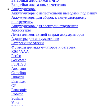
Батарейки для станков с ЧПУ
Батарейки для газовых счетчиков
Аккумуляторы
Аккумуляторы с лепестковыми выводами под пайку.
Аккумуляторы для сборок к аккумуляторному
инструменту.
Аккумуляторы для электроинструментов
Аксессуары
Лента для контактной сварки аккумуляторов
Адаптеры для аккумуляторов
Батареечные отсеки
Футляры для аккумуляторов и батареек
R03 / AAA
Perfeo
GoPower
FUJITSU
Ansmann
Camelion
Duracell
Energizer
GP
Panasonic
Robiton
Soshine
Varta