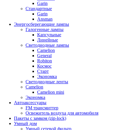
Garin
Стандартные
Garin
Ansman
Энергосберегающие лампы
Галогенные лампы
Капсульные
Линейные
Светодиодные лампы
Camelion
General
Robiton
Космос
Старт
Экономка
Светодиодные ленты
Camelion
Camelion mini
Экономка
Автоаксессуары
FM трансмиттер
Освежитель воздуха для автомобиля
Пакеты с замком (zip-lock)
Умный дом
Умный сетевой фильтр