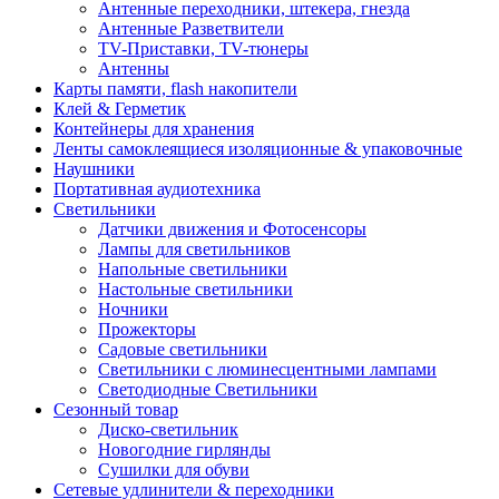
Антенные переходники, штекера, гнезда
Антенные Разветвители
TV-Приставки, TV-тюнеры
Антенны
Карты памяти, flash накопители
Клей & Герметик
Контейнеры для хранения
Ленты самоклеящиеся изоляционные & упаковочные
Наушники
Портативная аудиотехника
Светильники
Датчики движения и Фотосенсоры
Лампы для светильников
Напольные светильники
Настольные светильники
Ночники
Прожекторы
Садовые светильники
Светильники с люминесцентными лампами
Светодиодные Светильники
Сезонный товар
Диско-светильник
Новогодние гирлянды
Сушилки для обуви
Сетевые удлинители & переходники