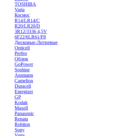
TOSHIBA
Varta
Космос
R14/LR14/C
R20/LR20/D
3R12/3336 4,5V
6F22/6LR61/F8
Дисковые-Литиевые
Opticell
Perfeo
Облик
GoPower
Soshine
Ansmann
Camelion
Duracell
Energizer
GP
Kodak
Maxell
Panasonic
Renata
Robiton
Sony
Varta