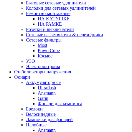
Бытовые сетевые удлинители
Колодки для сетевых удлинителей
Ремонтно-монтажные
НА КАТУШКЕ
НА РАМКЕ
Розетки и выключатели
Сетевые разветвители & переходники
Сетевые фильтры
Most
PowerCube
Космос
УЗО
Электропатроны
Стабилизаторы напряжения
Фонари
Аккумуляторные
Ultraflash
Ansmann
Garin
Фонари для кемпинга
Брелоки
Велосипедные
Лампочки для фонарей
Налобные
Ansmann