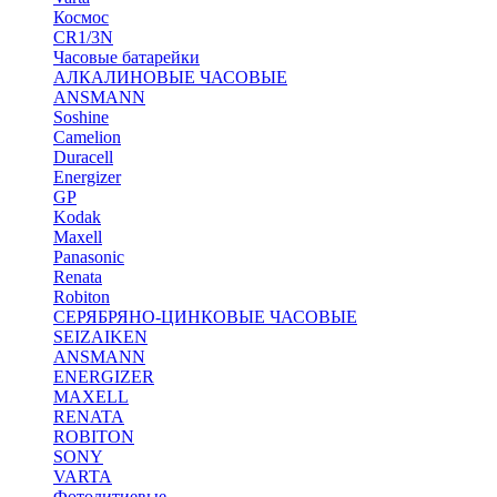
Космос
CR1/3N
Часовые батарейки
АЛКАЛИНОВЫЕ ЧАСОВЫЕ
ANSMANN
Soshine
Camelion
Duracell
Energizer
GP
Kodak
Maxell
Panasonic
Renata
Robiton
СЕРЯБРЯНО-ЦИНКОВЫЕ ЧАСОВЫЕ
SEIZAIKEN
ANSMANN
ENERGIZER
MAXELL
RENATA
ROBITON
SONY
VARTA
Фотолитиевые