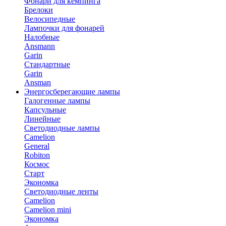
Фонари для кемпинга
Брелоки
Велосипедные
Лампочки для фонарей
Налобные
Ansmann
Garin
Стандартные
Garin
Ansman
Энергосберегающие лампы
Галогенные лампы
Капсульные
Линейные
Светодиодные лампы
Camelion
General
Robiton
Космос
Старт
Экономка
Светодиодные ленты
Camelion
Camelion mini
Экономка