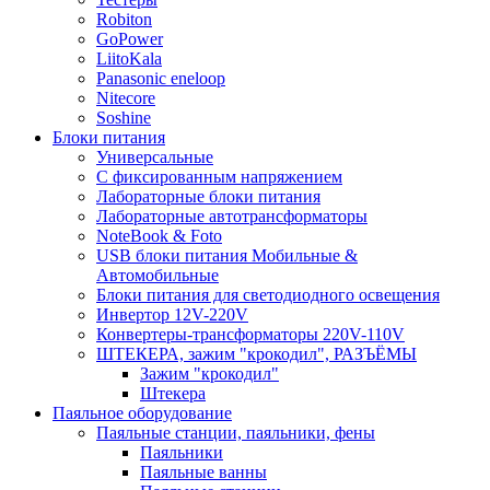
Robiton
GoPower
LiitoKala
Panasonic eneloop
Nitecore
Soshine
Блоки питания
Универсальные
C фиксированным напряжением
Лабораторные блоки питания
Лабораторные автотрансформаторы
NoteBook & Foto
USB блоки питания Мобильные &
Автомобильные
Блоки питания для светодиодного освещения
Инвертор 12V-220V
Конвертеры-трансформаторы 220V-110V
ШТЕКЕРА, зажим "крокодил", РАЗЪЁМЫ
Зажим "крокодил"
Штекера
Паяльное оборудование
Паяльные станции, паяльники, фены
Паяльники
Паяльные ванны