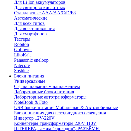
Для Li-Ion аккумуляторов
Для свинцово кислотных
Стандартные ААА/АА/С/D/F8
Автоматические
Для всех типов
Для восстановления
Для смартфонов
Тестеры
Robiton
GoPower
LiitoKala
Panasonic eneloop
Nitecore
Soshine
Блоки питания
Универсальные
C фиксированным напряжением
Лабораторные блоки питания
Лабораторные автотрансформаторы
NoteBook & Foto
USB блоки питания Мобильные & Автомобильные
Блоки питания для светодиодного освещения
Инвертор 12V-220V
Конвертеры-трансформаторы 220V-110V
ШТЕКЕРА, зажим "крокодил", РАЗЪЁМЫ