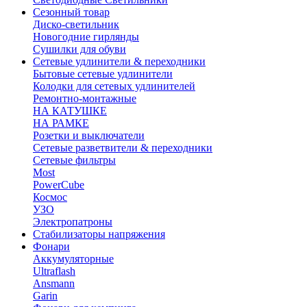
Сезонный товар
Диско-светильник
Новогодние гирлянды
Сушилки для обуви
Сетевые удлинители & переходники
Бытовые сетевые удлинители
Колодки для сетевых удлинителей
Ремонтно-монтажные
НА КАТУШКЕ
НА РАМКЕ
Розетки и выключатели
Сетевые разветвители & переходники
Сетевые фильтры
Most
PowerCube
Космос
УЗО
Электропатроны
Стабилизаторы напряжения
Фонари
Аккумуляторные
Ultraflash
Ansmann
Garin