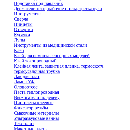
Подставка под паяльник
Держатели плат, рабочие столы, третья рука
Инструменты
Сверла
Пинцеты
Отвертки
Кусачки
Лупы
Инструменты из медицинской стали
Клей
Клей для ремонта сенсорных модулей
Клей токопроводный
Клейкая лента, защитная пленка, термоскотч,
термоусадочная трубка
Лак для плат
Лампа УФ
Оловоотсос
Паста теплопроводная
Выжигатели по дереву
Пистолеты клеевые
Фиксатор резьбы
Смазочные материалы
Ультразвуковые ванны
Текстолит
Макетные платы