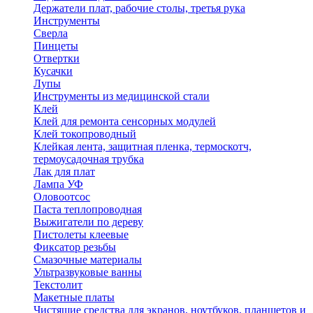
Держатели плат, рабочие столы, третья рука
Инструменты
Сверла
Пинцеты
Отвертки
Кусачки
Лупы
Инструменты из медицинской стали
Клей
Клей для ремонта сенсорных модулей
Клей токопроводный
Клейкая лента, защитная пленка, термоскотч,
термоусадочная трубка
Лак для плат
Лампа УФ
Оловоотсос
Паста теплопроводная
Выжигатели по дереву
Пистолеты клеевые
Фиксатор резьбы
Смазочные материалы
Ультразвуковые ванны
Текстолит
Макетные платы
Чистящие средства для экранов, ноутбуков, планшетов и