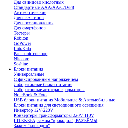
Для свинцово кислотных
Стандартные ААА/АА/С/D/F8
Автоматические
Для всех типов
Для восстановления
Для смартфонов
Тестеры
Robiton
GoPower
LiitoKala
Panasonic eneloop
Nitecore
Soshine
Блоки питания
Универсальные
C фиксированным напряжением
Лабораторные блоки питания
Лабораторные автотрансформаторы
NoteBook & Foto
USB блоки питания Мобильные & Автомобильные
Блоки питания для светодиодного освещения
Инвертор 12V-220V
Конвертеры-трансформаторы 220V-110V
ШТЕКЕРА, зажим "крокодил", РАЗЪЁМЫ
Зажим "крокодил"