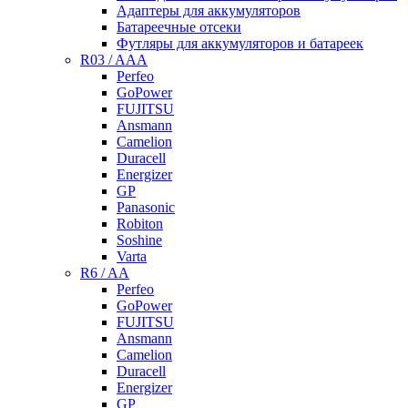
Адаптеры для аккумуляторов
Батареечные отсеки
Футляры для аккумуляторов и батареек
R03 / AAA
Perfeo
GoPower
FUJITSU
Ansmann
Camelion
Duracell
Energizer
GP
Panasonic
Robiton
Soshine
Varta
R6 / AA
Perfeo
GoPower
FUJITSU
Ansmann
Camelion
Duracell
Energizer
GP