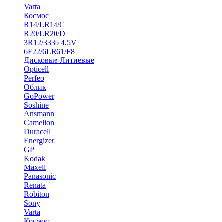
Varta
Космос
R14/LR14/C
R20/LR20/D
3R12/3336 4,5V
6F22/6LR61/F8
Дисковые-Литиевые
Opticell
Perfeo
Облик
GoPower
Soshine
Ansmann
Camelion
Duracell
Energizer
GP
Kodak
Maxell
Panasonic
Renata
Robiton
Sony
Varta
Космос