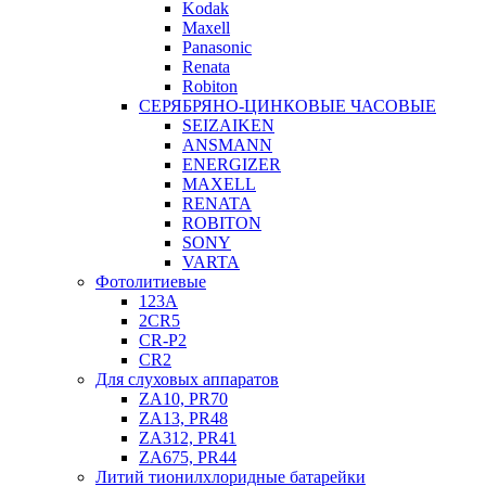
Kodak
Maxell
Panasonic
Renata
Robiton
СЕРЯБРЯНО-ЦИНКОВЫЕ ЧАСОВЫЕ
SEIZAIKEN
ANSMANN
ENERGIZER
MAXELL
RENATA
ROBITON
SONY
VARTA
Фотолитиевые
123A
2CR5
CR-P2
CR2
Для слуховых аппаратов
ZA10, PR70
ZA13, PR48
ZA312, PR41
ZA675, PR44
Литий тионилхлоридные батарейки