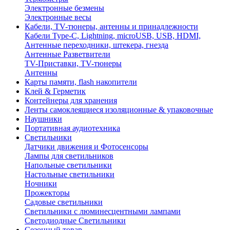
Электронные безмены
Электронные весы
Кабели, TV-тюнеры, антенны и принадлежности
Кабели Type-C, Lightning, microUSB, USB, HDMI,
Антенные переходники, штекера, гнезда
Антенные Разветвители
TV-Приставки, TV-тюнеры
Антенны
Карты памяти, flash накопители
Клей & Герметик
Контейнеры для хранения
Ленты самоклеящиеся изоляционные & упаковочные
Наушники
Портативная аудиотехника
Светильники
Датчики движения и Фотосенсоры
Лампы для светильников
Напольные светильники
Настольные светильники
Ночники
Прожекторы
Садовые светильники
Светильники с люминесцентными лампами
Светодиодные Светильники
Сезонный товар