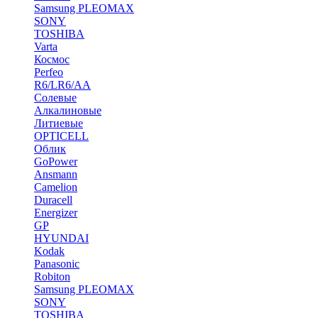
Samsung PLEOMAX
SONY
TOSHIBA
Varta
Космос
Perfeo
R6/LR6/AA
Солевые
Алкалиновые
Литиевые
OPTICELL
Облик
GoPower
Ansmann
Camelion
Duracell
Energizer
GP
HYUNDAI
Kodak
Panasonic
Robiton
Samsung PLEOMAX
SONY
TOSHIBA