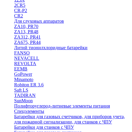
2CR5
CR-P2
CR2
Для слуховых аппаратов
ZA10, PR70
ZA13, PR48
ZA312, PR41
ZA675, PR44
Литий тионилхлоридные батарейки
FANSO
NEVACELL
REVOLTA
EEMB
GoPower
Minamoto
Robiton ER 3.6
Saft LS
TADIRAN
SunMoon
Полифторуглерод-литиевые элементы питания
Спецэлементы
Батарейки для газовых счетчиков, для приборов учета,
для пожарной сигнализации, для станков с ЧПУ
Батарейки для станков с ЧПУ