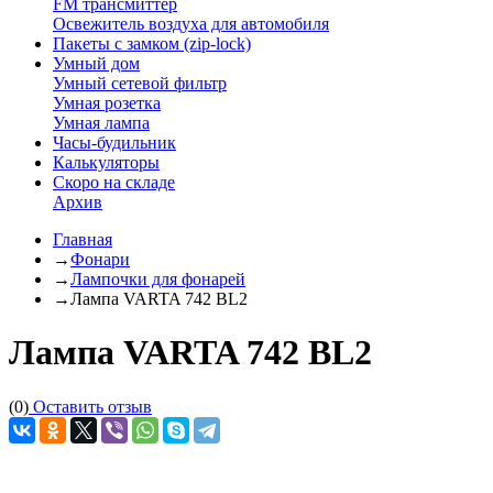
FM трансмиттер
Освежитель воздуха для автомобиля
Пакеты с замком (zip-lock)
Умный дом
Умный сетевой фильтр
Умная розетка
Умная лампа
Часы-будильник
Калькуляторы
Скоро на складе
Архив
Главная
→
Фонари
→
Лампочки для фонарей
→
Лампа VARTA 742 BL2
Лампа VARTA 742 BL2
(0)
Оставить отзыв