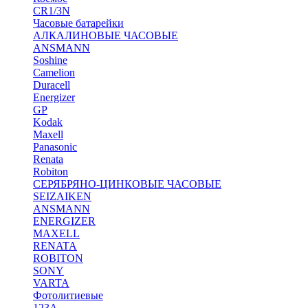
CR1/3N
Часовые батарейки
АЛКАЛИНОВЫЕ ЧАСОВЫЕ
ANSMANN
Soshine
Camelion
Duracell
Energizer
GP
Kodak
Maxell
Panasonic
Renata
Robiton
СЕРЯБРЯНО-ЦИНКОВЫЕ ЧАСОВЫЕ
SEIZAIKEN
ANSMANN
ENERGIZER
MAXELL
RENATA
ROBITON
SONY
VARTA
Фотолитиевые
123A