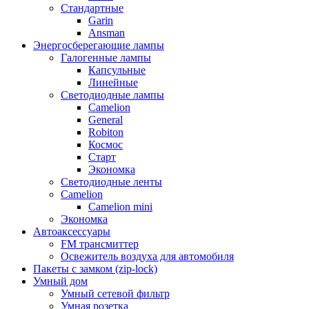
Стандартные
Garin
Ansman
Энергосберегающие лампы
Галогенные лампы
Капсульные
Линейные
Светодиодные лампы
Camelion
General
Robiton
Космос
Старт
Экономка
Светодиодные ленты
Camelion
Camelion mini
Экономка
Автоаксессуары
FM трансмиттер
Освежитель воздуха для автомобиля
Пакеты с замком (zip-lock)
Умный дом
Умный сетевой фильтр
Умная розетка