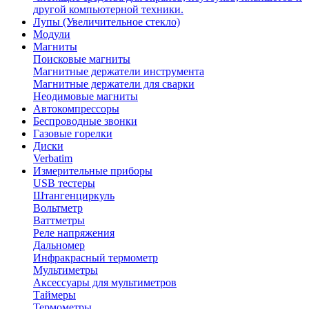
другой компьютерной техники.
Лупы (Увеличительное стекло)
Модули
Магниты
Поисковые магниты
Магнитные держатели инструмента
Магнитные держатели для сварки
Неодимовые магниты
Автокомпрессоры
Беспроводные звонки
Газовые горелки
Диски
Verbatim
Измерительные приборы
USB тестеры
Штангенциркуль
Вольтметр
Ваттметры
Реле напряжения
Дальномер
Инфракрасный термометр
Мультиметры
Аксессуары для мультиметров
Таймеры
Термометры