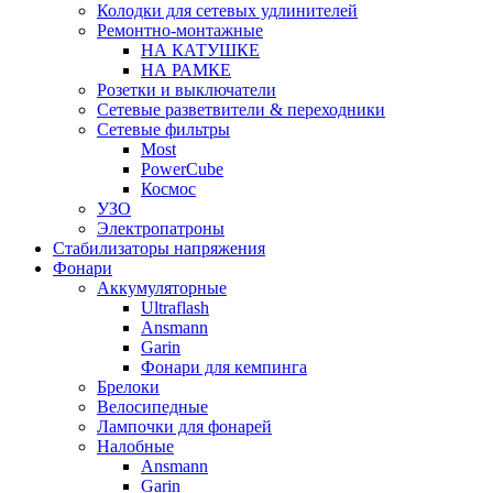
Колодки для сетевых удлинителей
Ремонтно-монтажные
НА КАТУШКЕ
НА РАМКЕ
Розетки и выключатели
Сетевые разветвители & переходники
Сетевые фильтры
Most
PowerCube
Космос
УЗО
Электропатроны
Стабилизаторы напряжения
Фонари
Аккумуляторные
Ultraflash
Ansmann
Garin
Фонари для кемпинга
Брелоки
Велосипедные
Лампочки для фонарей
Налобные
Ansmann
Garin