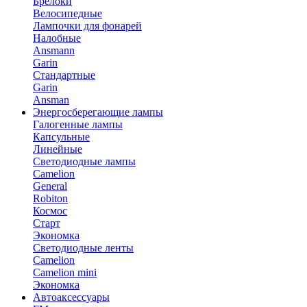
Брелоки
Велосипедные
Лампочки для фонарей
Налобные
Ansmann
Garin
Стандартные
Garin
Ansman
Энергосберегающие лампы
Галогенные лампы
Капсульные
Линейные
Светодиодные лампы
Camelion
General
Robiton
Космос
Старт
Экономка
Светодиодные ленты
Camelion
Camelion mini
Экономка
Автоаксессуары