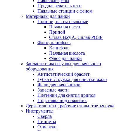
Паяльные фены
Преднагреватель плат
Паяльные станции с феном
Материалы для пайки
Припои, пасты паяльные
Паяльная паста
Припой
Сплав ВУДА, Сплав РОЗЕ
Флюс, канифоль
Канифоль
Паяльная кислота
Флюс для пайки
Запчасти и аксессуары для паяльного
оборудования
Антистатический браслет
Губка и стружка для очистки жало
Жало для паяльников
Запасные части
Плетенки для снятия припоя
Подставка под паяльник
Держатели плат, рабочие столы, третья рука
Инструменты
Сверла
Пинцеты
Отвертки