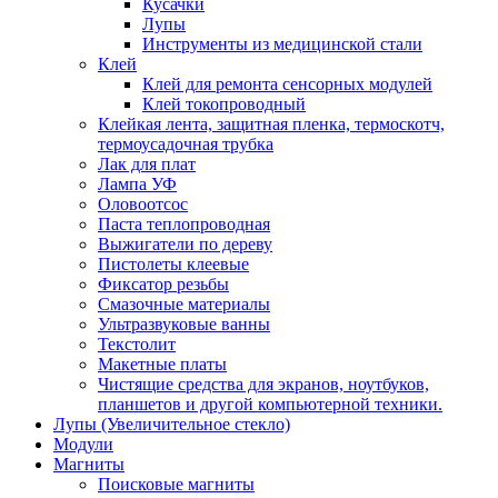
Кусачки
Лупы
Инструменты из медицинской стали
Клей
Клей для ремонта сенсорных модулей
Клей токопроводный
Клейкая лента, защитная пленка, термоскотч,
термоусадочная трубка
Лак для плат
Лампа УФ
Оловоотсос
Паста теплопроводная
Выжигатели по дереву
Пистолеты клеевые
Фиксатор резьбы
Смазочные материалы
Ультразвуковые ванны
Текстолит
Макетные платы
Чистящие средства для экранов, ноутбуков,
планшетов и другой компьютерной техники.
Лупы (Увеличительное стекло)
Модули
Магниты
Поисковые магниты