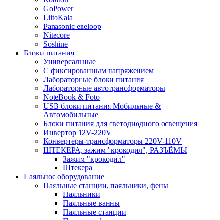
GoPower
LiitoKala
Panasonic eneloop
Nitecore
Soshine
Блоки питания
Универсальные
C фиксированным напряжением
Лабораторные блоки питания
Лабораторные автотрансформаторы
NoteBook & Foto
USB блоки питания Мобильные &
Автомобильные
Блоки питания для светодиодного освещения
Инвертор 12V-220V
Конвертеры-трансформаторы 220V-110V
ШТЕКЕРА, зажим "крокодил", РАЗЪЁМЫ
Зажим "крокодил"
Штекера
Паяльное оборудование
Паяльные станции, паяльники, фены
Паяльники
Паяльные ванны
Паяльные станции