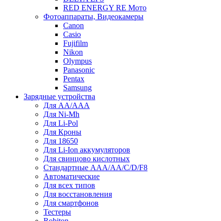
RED ENERGY RE Мото
Фотоаппараты, Видеокамеры
Canon
Casio
Fujifilm
Nikon
Olympus
Panasonic
Pentax
Samsung
Зарядные устройства
Для AA/AAA
Для Ni-Mh
Для Li-Pol
Для Кроны
Для 18650
Для Li-Ion аккумуляторов
Для свинцово кислотных
Стандартные ААА/АА/С/D/F8
Автоматические
Для всех типов
Для восстановления
Для смартфонов
Тестеры
Robiton