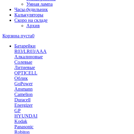
Умная лампа
Часы-будильник
Калькуляторы
Скоро на складе
Архив
Корзина пуста
0
Батарейки
R03/LR03/AAA
Алкалиновые
Солевые
Литиевые
OPTICELL
Облик
GoPower
Ansmann
Camelion
Duracell
Energizer
GP
HYUNDAI
Kodak
Panasonic
Robiton