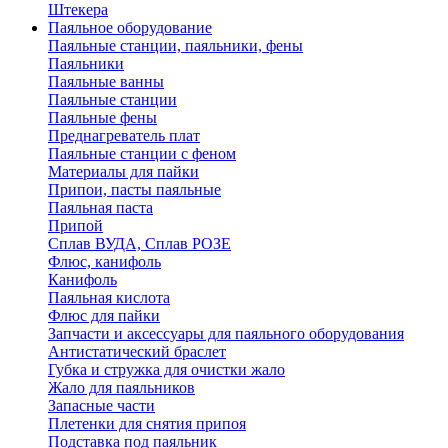
Штекера
Паяльное оборудование
Паяльные станции, паяльники, фены
Паяльники
Паяльные ванны
Паяльные станции
Паяльные фены
Преднагреватель плат
Паяльные станции с феном
Материалы для пайки
Припои, пасты паяльные
Паяльная паста
Припой
Сплав ВУДА, Сплав РОЗЕ
Флюс, канифоль
Канифоль
Паяльная кислота
Флюс для пайки
Запчасти и аксессуары для паяльного оборудования
Антистатический браслет
Губка и стружка для очистки жало
Жало для паяльников
Запасные части
Плетенки для снятия припоя
Подставка под паяльник