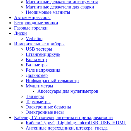
Магнитные держатели инструмента
Магнитные держатели для сварки
Неодимовые магниты
Автокомпрессоры
Беспроводные звонки
Газовые горелки
Диски
Verbatim
Измерительные приборы
USB тестеры
Штангенциркуль
Вольтметр
Ваттметры
Реле напряжения
Дальномер
Инфракрасный термометр
Мультиметры
Аксессуары для мультиметров
Таймеры
Термометры
Электронные безмены
Электронные весы
Кабели, TV-тюнеры, антенны и принадлежности
Кабели Type-C, Lightning, microUSB, USB, HDMI,
Антенные переходники, штекера, гнезда