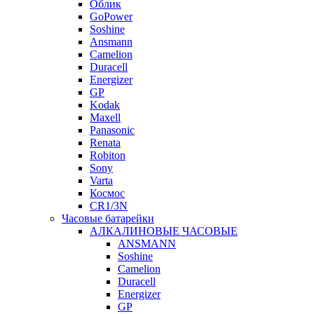
Облик
GoPower
Soshine
Ansmann
Camelion
Duracell
Energizer
GP
Kodak
Maxell
Panasonic
Renata
Robiton
Sony
Varta
Космос
CR1/3N
Часовые батарейки
АЛКАЛИНОВЫЕ ЧАСОВЫЕ
ANSMANN
Soshine
Camelion
Duracell
Energizer
GP