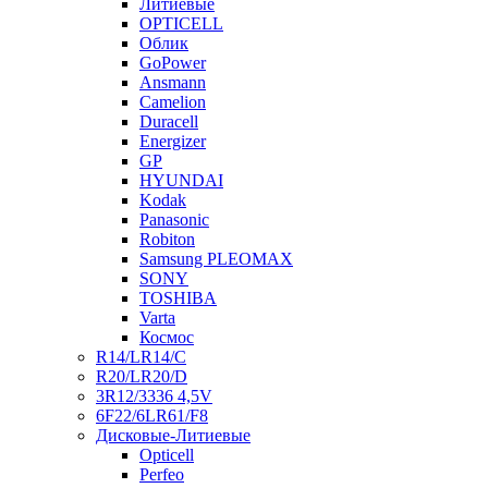
Литиевые
OPTICELL
Облик
GoPower
Ansmann
Camelion
Duracell
Energizer
GP
HYUNDAI
Kodak
Panasonic
Robiton
Samsung PLEOMAX
SONY
TOSHIBA
Varta
Космос
R14/LR14/C
R20/LR20/D
3R12/3336 4,5V
6F22/6LR61/F8
Дисковые-Литиевые
Opticell
Perfeo