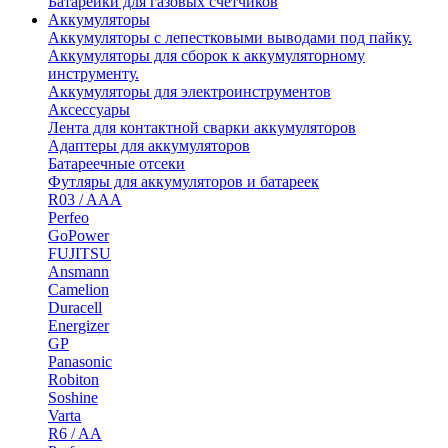
Батарейки для газовых счетчиков
Аккумуляторы
Аккумуляторы с лепестковыми выводами под пайку.
Аккумуляторы для сборок к аккумуляторному
инструменту.
Аккумуляторы для электроинструментов
Аксессуары
Лента для контактной сварки аккумуляторов
Адаптеры для аккумуляторов
Батареечные отсеки
Футляры для аккумуляторов и батареек
R03 / AAA
Perfeo
GoPower
FUJITSU
Ansmann
Camelion
Duracell
Energizer
GP
Panasonic
Robiton
Soshine
Varta
R6 / AA