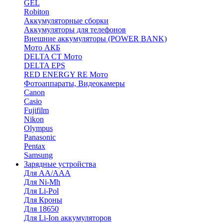
GEL
Robiton
Аккумуляторные сборки
Аккумуляторы для телефонов
Внешние аккумуляторы (POWER BANK)
Мото АКБ
DELTA CT Мото
DELTA EPS
RED ENERGY RE Мото
Фотоаппараты, Видеокамеры
Canon
Casio
Fujifilm
Nikon
Olympus
Panasonic
Pentax
Samsung
Зарядные устройства
Для AA/AAA
Для Ni-Mh
Для Li-Pol
Для Кроны
Для 18650
Для Li-Ion аккумуляторов