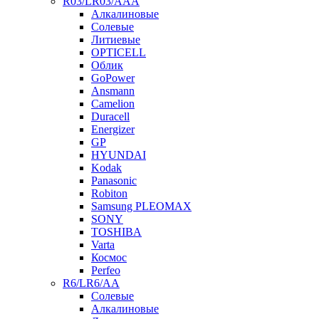
R03/LR03/AAA
Алкалиновые
Солевые
Литиевые
OPTICELL
Облик
GoPower
Ansmann
Camelion
Duracell
Energizer
GP
HYUNDAI
Kodak
Panasonic
Robiton
Samsung PLEOMAX
SONY
TOSHIBA
Varta
Космос
Perfeo
R6/LR6/AA
Солевые
Алкалиновые