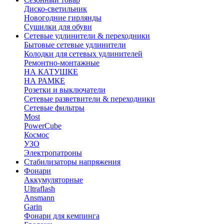
Диско-светильник
Новогодние гирлянды
Сушилки для обуви
Сетевые удлинители & переходники
Бытовые сетевые удлинители
Колодки для сетевых удлинителей
Ремонтно-монтажные
НА КАТУШКЕ
НА РАМКЕ
Розетки и выключатели
Сетевые разветвители & переходники
Сетевые фильтры
Most
PowerCube
Космос
УЗО
Электропатроны
Стабилизаторы напряжения
Фонари
Аккумуляторные
Ultraflash
Ansmann
Garin
Фонари для кемпинга