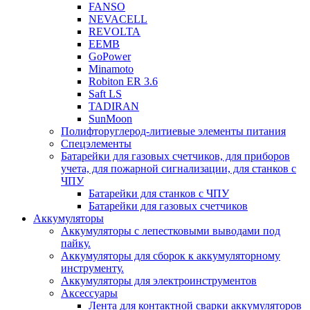
FANSO
NEVACELL
REVOLTA
EEMB
GoPower
Minamoto
Robiton ER 3.6
Saft LS
TADIRAN
SunMoon
Полифторуглерод-литиевые элементы питания
Спецэлементы
Батарейки для газовых счетчиков, для приборов
учета, для пожарной сигнализации, для станков с
ЧПУ
Батарейки для станков с ЧПУ
Батарейки для газовых счетчиков
Аккумуляторы
Аккумуляторы с лепестковыми выводами под
пайку.
Аккумуляторы для сборок к аккумуляторному
инструменту.
Аккумуляторы для электроинструментов
Аксессуары
Лента для контактной сварки аккумуляторов