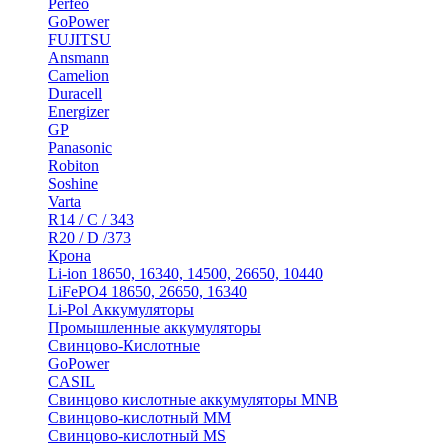
Perfeo
GoPower
FUJITSU
Ansmann
Camelion
Duracell
Energizer
GP
Panasonic
Robiton
Soshine
Varta
R14 / C / 343
R20 / D /373
Крона
Li-ion 18650, 16340, 14500, 26650, 10440
LiFePO4 18650, 26650, 16340
Li-Pol Аккумуляторы
Промышленные аккумуляторы
Свинцово-Кислотные
GoPower
CASIL
Свинцово кислотные аккумуляторы MNB
Cвинцово-кислотный MM
Cвинцово-кислотный MS