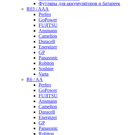
Футляры для аккумуляторов и батареек
R03 / AAA
Perfeo
GoPower
FUJITSU
Ansmann
Camelion
Duracell
Energizer
GP
Panasonic
Robiton
Soshine
Varta
R6 / AA
Perfeo
GoPower
FUJITSU
Ansmann
Camelion
Duracell
Energizer
GP
Panasonic
Robiton