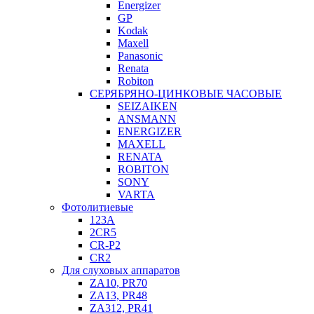
Energizer
GP
Kodak
Maxell
Panasonic
Renata
Robiton
СЕРЯБРЯНО-ЦИНКОВЫЕ ЧАСОВЫЕ
SEIZAIKEN
ANSMANN
ENERGIZER
MAXELL
RENATA
ROBITON
SONY
VARTA
Фотолитиевые
123A
2CR5
CR-P2
CR2
Для слуховых аппаратов
ZA10, PR70
ZA13, PR48
ZA312, PR41