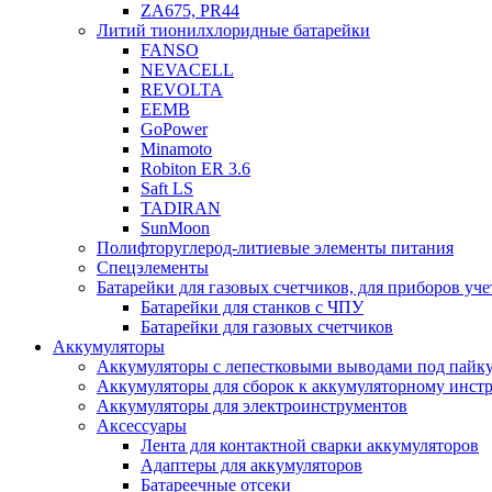
ZA675, PR44
Литий тионилхлоридные батарейки
FANSO
NEVACELL
REVOLTA
EEMB
GoPower
Minamoto
Robiton ER 3.6
Saft LS
TADIRAN
SunMoon
Полифторуглерод-литиевые элементы питания
Спецэлементы
Батарейки для газовых счетчиков, для приборов уче
Батарейки для станков с ЧПУ
Батарейки для газовых счетчиков
Аккумуляторы
Аккумуляторы с лепестковыми выводами под пайку
Аккумуляторы для сборок к аккумуляторному инстр
Аккумуляторы для электроинструментов
Аксессуары
Лента для контактной сварки аккумуляторов
Адаптеры для аккумуляторов
Батареечные отсеки