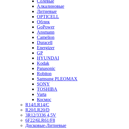
Солевые
Алкалиновые
Литиевые
OPTICELL
Облик
GoPower
Ansmann
Camelion
Duracell
Energizer
GP
HYUNDAI
Kodak
Panasonic
Robiton
Samsung PLEOMAX
SONY
TOSHIBA
Varta
Космос
R14/LR14/C
R20/LR20/D
3R12/3336 4,5V
6F22/6LR61/F8
Дисковые-Литиевые