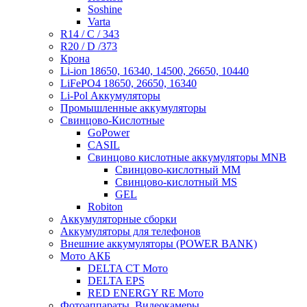
Soshine
Varta
R14 / C / 343
R20 / D /373
Крона
Li-ion 18650, 16340, 14500, 26650, 10440
LiFePO4 18650, 26650, 16340
Li-Pol Аккумуляторы
Промышленные аккумуляторы
Свинцово-Кислотные
GoPower
CASIL
Свинцово кислотные аккумуляторы MNB
Cвинцово-кислотный MM
Cвинцово-кислотный MS
GEL
Robiton
Аккумуляторные сборки
Аккумуляторы для телефонов
Внешние аккумуляторы (POWER BANK)
Мото АКБ
DELTA CT Мото
DELTA EPS
RED ENERGY RE Мото
Фотоаппараты, Видеокамеры