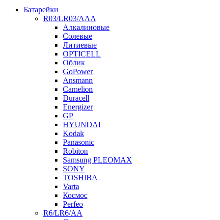
Батарейки
R03/LR03/AAA
Алкалиновые
Солевые
Литиевые
OPTICELL
Облик
GoPower
Ansmann
Camelion
Duracell
Energizer
GP
HYUNDAI
Kodak
Panasonic
Robiton
Samsung PLEOMAX
SONY
TOSHIBA
Varta
Космос
Perfeo
R6/LR6/AA