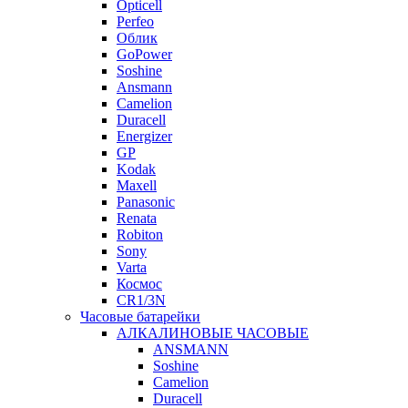
Opticell
Perfeo
Облик
GoPower
Soshine
Ansmann
Camelion
Duracell
Energizer
GP
Kodak
Maxell
Panasonic
Renata
Robiton
Sony
Varta
Космос
CR1/3N
Часовые батарейки
АЛКАЛИНОВЫЕ ЧАСОВЫЕ
ANSMANN
Soshine
Camelion
Duracell