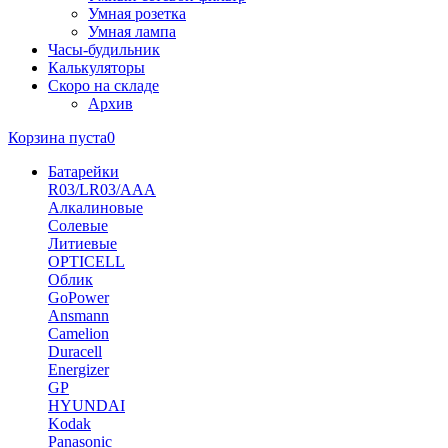
Умная розетка
Умная лампа
Часы-будильник
Калькуляторы
Скоро на складе
Архив
Корзина пуста
0
Батарейки
R03/LR03/AAA
Алкалиновые
Солевые
Литиевые
OPTICELL
Облик
GoPower
Ansmann
Camelion
Duracell
Energizer
GP
HYUNDAI
Kodak
Panasonic