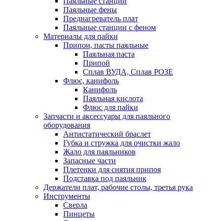
Паяльные станции
Паяльные фены
Преднагреватель плат
Паяльные станции с феном
Материалы для пайки
Припои, пасты паяльные
Паяльная паста
Припой
Сплав ВУДА, Сплав РОЗЕ
Флюс, канифоль
Канифоль
Паяльная кислота
Флюс для пайки
Запчасти и аксессуары для паяльного
оборудования
Антистатический браслет
Губка и стружка для очистки жало
Жало для паяльников
Запасные части
Плетенки для снятия припоя
Подставка под паяльник
Держатели плат, рабочие столы, третья рука
Инструменты
Сверла
Пинцеты