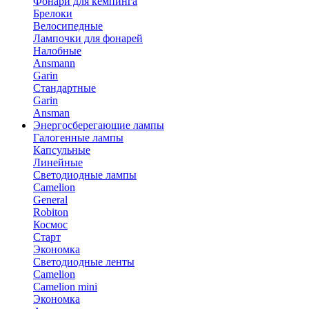
Фонари для кемпинга
Брелоки
Велосипедные
Лампочки для фонарей
Налобные
Ansmann
Garin
Стандартные
Garin
Ansman
Энергосберегающие лампы
Галогенные лампы
Капсульные
Линейные
Светодиодные лампы
Camelion
General
Robiton
Космос
Старт
Экономка
Светодиодные ленты
Camelion
Camelion mini
Экономка