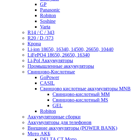
GP
Panasonic
Robiton
Soshine
Varta
R14 / C / 343
R20 / D /373
Крона
Li-ion 18650, 16340, 14500, 26650, 10440
LiFePO4 18650, 26650, 16340
Li-Pol Аккумуляторы
Промышленные аккумуляторы
Свинцово-Кислотные
GoPower
CASIL
Свинцово кислотные аккумуляторы MNB
Cвинцово-кислотный MM
Cвинцово-кислотный MS
GEL
Robiton
Аккумуляторные сборки
Аккумуляторы для телефонов
Внешние аккумуляторы (POWER BANK)
Мото АКБ
DELTA CT Мото