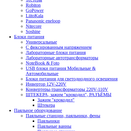
Robiton
GoPower
LiitoKala
Panasonic eneloop
Nitecore
Soshine
Блоки питания
Универсальные
C фиксированным напряжением
Лабораторные блоки питания
Лабораторные автотрансформаторы
NoteBook & Foto
USB блоки питания Мобильные &
Автомобильные
Блоки питания для светодиодного освещения
Инвертор 12V-220V
Конвертеры-трансформаторы 220V-110V
ШТЕКЕРА, зажим "крокодил", РАЗЪЁМЫ
Зажим "крокодил"
Штекера
Паяльное оборудование
Паяльные станции, паяльники, фены
Паяльники
Паяльные ванны