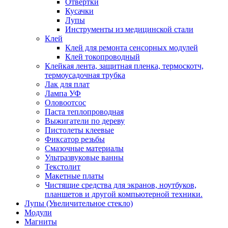
Отвертки
Кусачки
Лупы
Инструменты из медицинской стали
Клей
Клей для ремонта сенсорных модулей
Клей токопроводный
Клейкая лента, защитная пленка, термоскотч,
термоусадочная трубка
Лак для плат
Лампа УФ
Оловоотсос
Паста теплопроводная
Выжигатели по дереву
Пистолеты клеевые
Фиксатор резьбы
Смазочные материалы
Ультразвуковые ванны
Текстолит
Макетные платы
Чистящие средства для экранов, ноутбуков,
планшетов и другой компьютерной техники.
Лупы (Увеличительное стекло)
Модули
Магниты