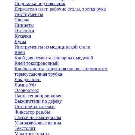
Подставка под паяльник
Держатели плат, рабочие столы, третья рука
Инструменты
Сверла
Пинцеты
Отвертки
Кусачки
Лупы
Инструменты из медицинской стали
Клей
Клей для ремонта сенсорных модулей
Клей токопроводный
Клейкая лента, защитная пленка, термоскотч,
термоусадочная трубка
Лак для плат
Лампа УФ
Оловоотсос
Паста теплопроводная
Выжигатели по дереву
Пистолеты клеевые
Фиксатор резьбы
Смазочные материалы
Ультразвуковые ванны
Текстолит
Макетные платы