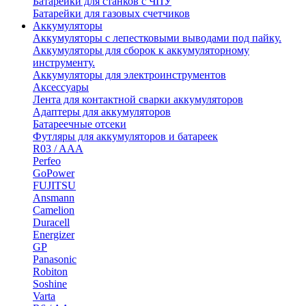
Батарейки для станков с ЧПУ
Батарейки для газовых счетчиков
Аккумуляторы
Аккумуляторы с лепестковыми выводами под пайку.
Аккумуляторы для сборок к аккумуляторному
инструменту.
Аккумуляторы для электроинструментов
Аксессуары
Лента для контактной сварки аккумуляторов
Адаптеры для аккумуляторов
Батареечные отсеки
Футляры для аккумуляторов и батареек
R03 / AAA
Perfeo
GoPower
FUJITSU
Ansmann
Camelion
Duracell
Energizer
GP
Panasonic
Robiton
Soshine
Varta