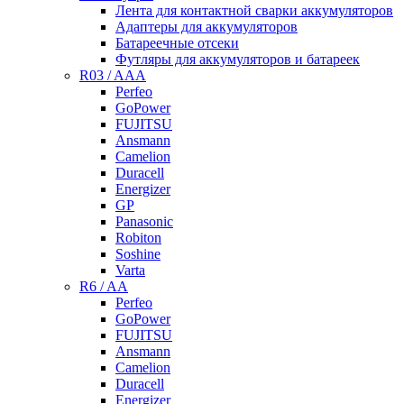
Лента для контактной сварки аккумуляторов
Адаптеры для аккумуляторов
Батареечные отсеки
Футляры для аккумуляторов и батареек
R03 / AAA
Perfeo
GoPower
FUJITSU
Ansmann
Camelion
Duracell
Energizer
GP
Panasonic
Robiton
Soshine
Varta
R6 / AA
Perfeo
GoPower
FUJITSU
Ansmann
Camelion
Duracell
Energizer