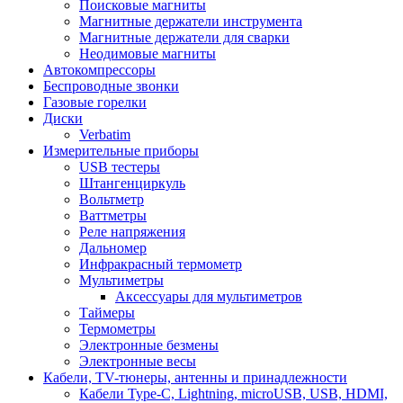
Поисковые магниты
Магнитные держатели инструмента
Магнитные держатели для сварки
Неодимовые магниты
Автокомпрессоры
Беспроводные звонки
Газовые горелки
Диски
Verbatim
Измерительные приборы
USB тестеры
Штангенциркуль
Вольтметр
Ваттметры
Реле напряжения
Дальномер
Инфракрасный термометр
Мультиметры
Аксессуары для мультиметров
Таймеры
Термометры
Электронные безмены
Электронные весы
Кабели, TV-тюнеры, антенны и принадлежности
Кабели Type-C, Lightning, microUSB, USB, HDMI,