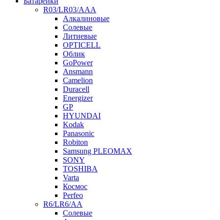
Батарейки
R03/LR03/AAA
Алкалиновые
Солевые
Литиевые
OPTICELL
Облик
GoPower
Ansmann
Camelion
Duracell
Energizer
GP
HYUNDAI
Kodak
Panasonic
Robiton
Samsung PLEOMAX
SONY
TOSHIBA
Varta
Космос
Perfeo
R6/LR6/AA
Солевые