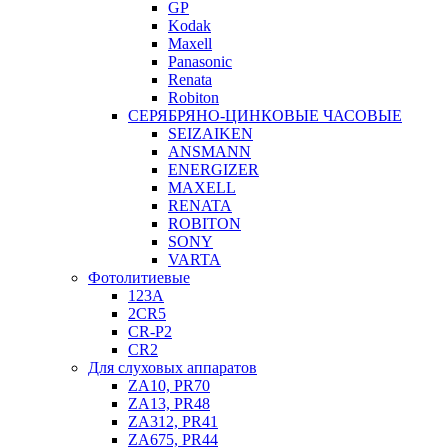
GP
Kodak
Maxell
Panasonic
Renata
Robiton
СЕРЯБРЯНО-ЦИНКОВЫЕ ЧАСОВЫЕ
SEIZAIKEN
ANSMANN
ENERGIZER
MAXELL
RENATA
ROBITON
SONY
VARTA
Фотолитиевые
123A
2CR5
CR-P2
CR2
Для слуховых аппаратов
ZA10, PR70
ZA13, PR48
ZA312, PR41
ZA675, PR44