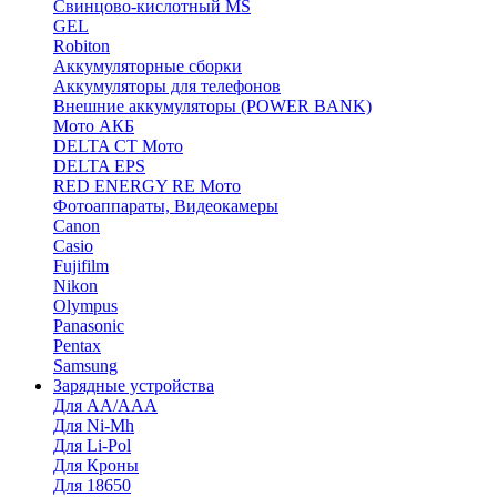
Cвинцово-кислотный MS
GEL
Robiton
Аккумуляторные сборки
Аккумуляторы для телефонов
Внешние аккумуляторы (POWER BANK)
Мото АКБ
DELTA CT Мото
DELTA EPS
RED ENERGY RE Мото
Фотоаппараты, Видеокамеры
Canon
Casio
Fujifilm
Nikon
Olympus
Panasonic
Pentax
Samsung
Зарядные устройства
Для AA/AAA
Для Ni-Mh
Для Li-Pol
Для Кроны
Для 18650