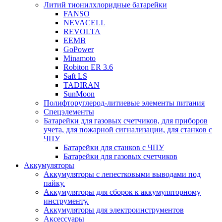
Литий тионилхлоридные батарейки
FANSO
NEVACELL
REVOLTA
EEMB
GoPower
Minamoto
Robiton ER 3.6
Saft LS
TADIRAN
SunMoon
Полифторуглерод-литиевые элементы питания
Спецэлементы
Батарейки для газовых счетчиков, для приборов
учета, для пожарной сигнализации, для станков с
ЧПУ
Батарейки для станков с ЧПУ
Батарейки для газовых счетчиков
Аккумуляторы
Аккумуляторы с лепестковыми выводами под
пайку.
Аккумуляторы для сборок к аккумуляторному
инструменту.
Аккумуляторы для электроинструментов
Аксессуары