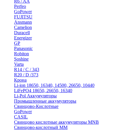
R6 / AA
Perfeo
GoPower
FUJITSU
Ansmann
Camelion
Duracell
Energizer
GP
Panasonic
Robiton
Soshine
Varta
R14 / C / 343
R20 / D /373
Крона
Li-ion 18650, 16340, 14500, 26650, 10440
LiFePO4 18650, 26650, 16340
Li-Pol Аккумуляторы
Промышленные аккумуляторы
Свинцово-Кислотные
GoPower
CASIL
Свинцово кислотные аккумуляторы MNB
Cвинцово-кислотный MM