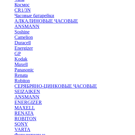
Космос
CR1/3N
Часовые батарейки
АЛКАЛИНОВЫЕ ЧАСОВЫЕ
ANSMANN
Soshine
Camelion
Duracell
Energizer
GP
Kodak
Maxell
Panasonic
Renata
Robiton
СЕРЯБРЯНО-ЦИНКОВЫЕ ЧАСОВЫЕ
SEIZAIKEN
ANSMANN
ENERGIZER
MAXELL
RENATA
ROBITON
SONY
VARTA
Фотолитиевые