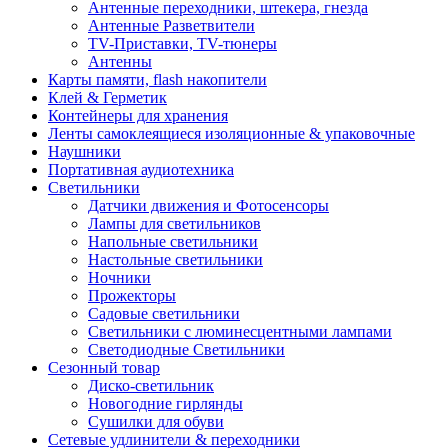
Антенные переходники, штекера, гнезда
Антенные Разветвители
TV-Приставки, TV-тюнеры
Антенны
Карты памяти, flash накопители
Клей & Герметик
Контейнеры для хранения
Ленты самоклеящиеся изоляционные & упаковочные
Наушники
Портативная аудиотехника
Светильники
Датчики движения и Фотосенсоры
Лампы для светильников
Напольные светильники
Настольные светильники
Ночники
Прожекторы
Садовые светильники
Светильники с люминесцентными лампами
Светодиодные Светильники
Сезонный товар
Диско-светильник
Новогодние гирлянды
Сушилки для обуви
Сетевые удлинители & переходники