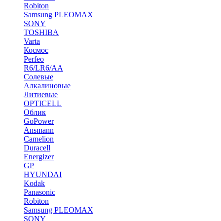
Robiton
Samsung PLEOMAX
SONY
TOSHIBA
Varta
Космос
Perfeo
R6/LR6/AA
Солевые
Алкалиновые
Литиевые
OPTICELL
Облик
GoPower
Ansmann
Camelion
Duracell
Energizer
GP
HYUNDAI
Kodak
Panasonic
Robiton
Samsung PLEOMAX
SONY