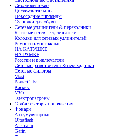
Сезонный товар
Диско-светильник
Новогодние гирлянды
Сушилки для обуви
Сетевые удлинители & переходники
Бытовые сетевые удлинители
Колодки для сетевых удлинителей
Ремонтно-монтажные
НА КАТУШКЕ
НА РАМКЕ
Розетки и выключатели
Сетевые разветвители & переходники
Сетевые фильтры
Most
PowerCube
Космос
УЗО
Электропатроны
Стабилизаторы напряжения
Фонари
Аккумуляторные
Ultraflash
Ansmann
Garin