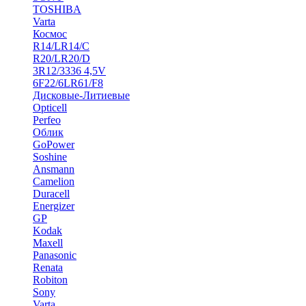
TOSHIBA
Varta
Космос
R14/LR14/C
R20/LR20/D
3R12/3336 4,5V
6F22/6LR61/F8
Дисковые-Литиевые
Opticell
Perfeo
Облик
GoPower
Soshine
Ansmann
Camelion
Duracell
Energizer
GP
Kodak
Maxell
Panasonic
Renata
Robiton
Sony
Varta