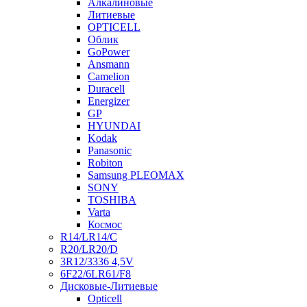
Алкалиновые
Литиевые
OPTICELL
Облик
GoPower
Ansmann
Camelion
Duracell
Energizer
GP
HYUNDAI
Kodak
Panasonic
Robiton
Samsung PLEOMAX
SONY
TOSHIBA
Varta
Космос
R14/LR14/C
R20/LR20/D
3R12/3336 4,5V
6F22/6LR61/F8
Дисковые-Литиевые
Opticell