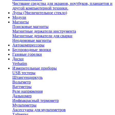
Чистящие средства для экранов, ноутбуков, планшетов и
другой компьютерной техники.
Лупы (Увеличительное стекло)
Модули
Магниты
Поисковые магниты
Магнитные держатели инструмента
Магнитные держатели для сварки
Неодимовые магниты
Автокомпрессоры
Беспроводные звонки
Газовые горелки
Диски
Verbatim
Измерительные приборы
USB тестеры
Штангенциркуль
Вольтметр
Ваттметры
Реле напряжения
Дальномер
Инфракрасный термометр
Мультиметры
Аксессуары для мультиметров
Таймеры