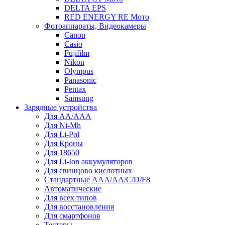
DELTA EPS
RED ENERGY RE Мото
Фотоаппараты, Видеокамеры
Canon
Casio
Fujifilm
Nikon
Olympus
Panasonic
Pentax
Samsung
Зарядные устройства
Для AA/AAA
Для Ni-Mh
Для Li-Pol
Для Кроны
Для 18650
Для Li-Ion аккумуляторов
Для свинцово кислотных
Стандартные ААА/АА/С/D/F8
Автоматические
Для всех типов
Для восстановления
Для смартфонов
Тестеры