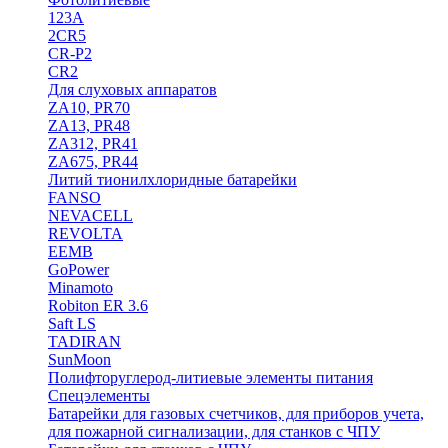
123A
2CR5
CR-P2
CR2
Для слуховых аппаратов
ZA10, PR70
ZA13, PR48
ZA312, PR41
ZA675, PR44
Литий тионилхлоридные батарейки
FANSO
NEVACELL
REVOLTA
EEMB
GoPower
Minamoto
Robiton ER 3.6
Saft LS
TADIRAN
SunMoon
Полифторуглерод-литиевые элементы питания
Спецэлементы
Батарейки для газовых счетчиков, для приборов учета,
для пожарной сигнализации, для станков с ЧПУ