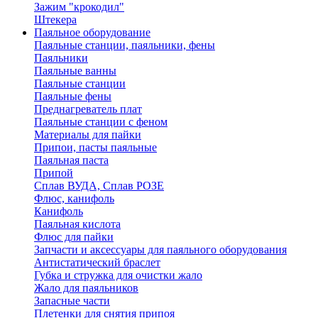
Зажим "крокодил"
Штекера
Паяльное оборудование
Паяльные станции, паяльники, фены
Паяльники
Паяльные ванны
Паяльные станции
Паяльные фены
Преднагреватель плат
Паяльные станции с феном
Материалы для пайки
Припои, пасты паяльные
Паяльная паста
Припой
Сплав ВУДА, Сплав РОЗЕ
Флюс, канифоль
Канифоль
Паяльная кислота
Флюс для пайки
Запчасти и аксессуары для паяльного оборудования
Антистатический браслет
Губка и стружка для очистки жало
Жало для паяльников
Запасные части
Плетенки для снятия припоя