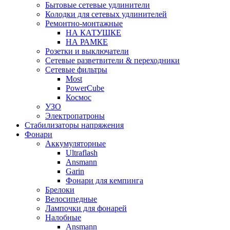
Бытовые сетевые удлинители
Колодки для сетевых удлинителей
Ремонтно-монтажные
НА КАТУШКЕ
НА РАМКЕ
Розетки и выключатели
Сетевые разветвители & переходники
Сетевые фильтры
Most
PowerCube
Космос
УЗО
Электропатроны
Стабилизаторы напряжения
Фонари
Аккумуляторные
Ultraflash
Ansmann
Garin
Фонари для кемпинга
Брелоки
Велосипедные
Лампочки для фонарей
Налобные
Ansmann