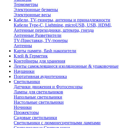
Термометры
Электронные безмены
Электронные весы
Кабели, TV-тюнеры, антенны и принадлежности
Кабели Type-C, Lightning, microUSB, USB, HDMI,
Антенные переходники, штекера, гнезда
Антенные Разветвители
TV-Приставки, TV-тюнеры
Антенны
Карты памяти, flash накопители
Клей & Герметик
Контейнеры для хранения
Ленты самоклеящиеся изоляционные & упаковочные
Наушники
Портативная аудиотехника
Светильники
Датчики движения и Фотосенсоры
Лампы для светильников
Напольные светильники
Настольные светильники
Ночники
Прожекторы
Садовые светильники
Светильники с люминесцентными лампами
Светодиодные Светильники