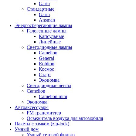
Garin
Стандартные
Garin
Ansman
Энергосберегающие лампы
Галогенные лампы
Капсульные
Линейные
Светодиодные лампы
Camelion
General
Robiton
Космос
Старт
Экономка
Светодиодные ленты
Camelion
Camelion mini
Экономка
Автоаксессуары
FM трансмиттер
Освежитель воздуха для автомобиля
Пакеты с замком (zip-lock)
Умный дом
Умный сетевой фильтр