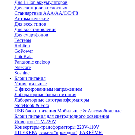
Для Li-Ion аккумуляторов
Для свинцово кислотных
Стандартные ААА/АА/С/D/F8
Автоматические
Для всех типов
Для восстановления
Для смартфонов
Тестеры
Robiton
GoPower
LiitoKala
Panasonic eneloop
Nitecore
Soshine
Блоки питания
Универсальные
C фиксированным напряжением
Лабораторные блоки питания
Лабораторные автотрансформаторы
NoteBook & Foto
USB блоки питания Мобильные & Автомобильные
Блоки питания для светодиодного освещения
Инвертор 12V-220V
Конвертеры-трансформаторы 220V-110V
ШТЕКЕРА, зажим "крокодил", РАЗЪЁМЫ