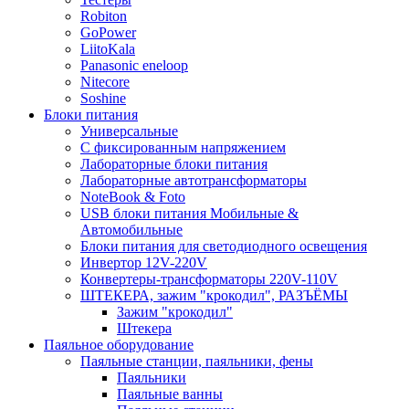
Robiton
GoPower
LiitoKala
Panasonic eneloop
Nitecore
Soshine
Блоки питания
Универсальные
C фиксированным напряжением
Лабораторные блоки питания
Лабораторные автотрансформаторы
NoteBook & Foto
USB блоки питания Мобильные &
Автомобильные
Блоки питания для светодиодного освещения
Инвертор 12V-220V
Конвертеры-трансформаторы 220V-110V
ШТЕКЕРА, зажим "крокодил", РАЗЪЁМЫ
Зажим "крокодил"
Штекера
Паяльное оборудование
Паяльные станции, паяльники, фены
Паяльники
Паяльные ванны