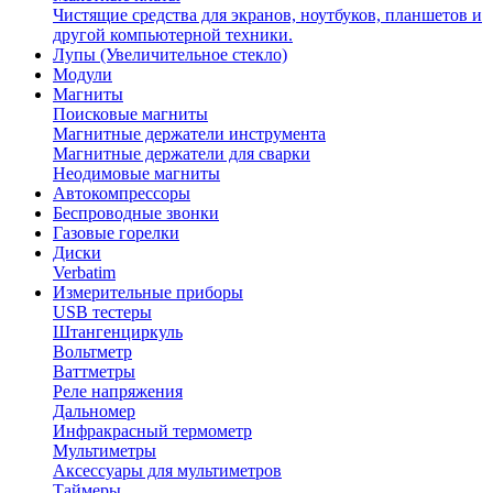
Чистящие средства для экранов, ноутбуков, планшетов и
другой компьютерной техники.
Лупы (Увеличительное стекло)
Модули
Магниты
Поисковые магниты
Магнитные держатели инструмента
Магнитные держатели для сварки
Неодимовые магниты
Автокомпрессоры
Беспроводные звонки
Газовые горелки
Диски
Verbatim
Измерительные приборы
USB тестеры
Штангенциркуль
Вольтметр
Ваттметры
Реле напряжения
Дальномер
Инфракрасный термометр
Мультиметры
Аксессуары для мультиметров
Таймеры