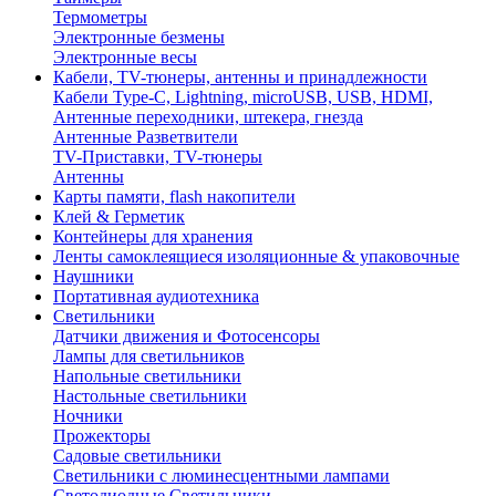
Термометры
Электронные безмены
Электронные весы
Кабели, TV-тюнеры, антенны и принадлежности
Кабели Type-C, Lightning, microUSB, USB, HDMI,
Антенные переходники, штекера, гнезда
Антенные Разветвители
TV-Приставки, TV-тюнеры
Антенны
Карты памяти, flash накопители
Клей & Герметик
Контейнеры для хранения
Ленты самоклеящиеся изоляционные & упаковочные
Наушники
Портативная аудиотехника
Светильники
Датчики движения и Фотосенсоры
Лампы для светильников
Напольные светильники
Настольные светильники
Ночники
Прожекторы
Садовые светильники
Светильники с люминесцентными лампами
Светодиодные Светильники