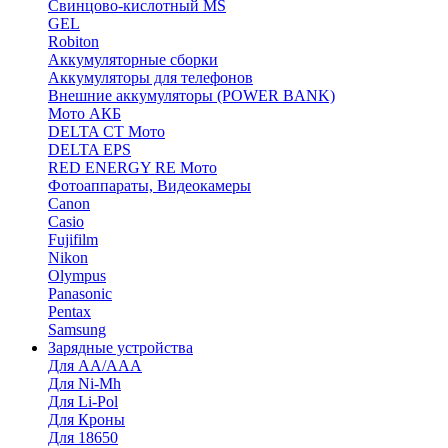
Cвинцово-кислотный MS
GEL
Robiton
Аккумуляторные сборки
Аккумуляторы для телефонов
Внешние аккумуляторы (POWER BANK)
Мото АКБ
DELTA CT Мото
DELTA EPS
RED ENERGY RE Мото
Фотоаппараты, Видеокамеры
Canon
Casio
Fujifilm
Nikon
Olympus
Panasonic
Pentax
Samsung
Зарядные устройства
Для AA/AAA
Для Ni-Mh
Для Li-Pol
Для Кроны
Для 18650