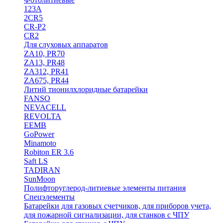
123A
2CR5
CR-P2
CR2
Для слуховых аппаратов
ZA10, PR70
ZA13, PR48
ZA312, PR41
ZA675, PR44
Литий тионилхлоридные батарейки
FANSO
NEVACELL
REVOLTA
EEMB
GoPower
Minamoto
Robiton ER 3.6
Saft LS
TADIRAN
SunMoon
Полифторуглерод-литиевые элементы питания
Спецэлементы
Батарейки для газовых счетчиков, для приборов учета,
для пожарной сигнализации, для станков с ЧПУ