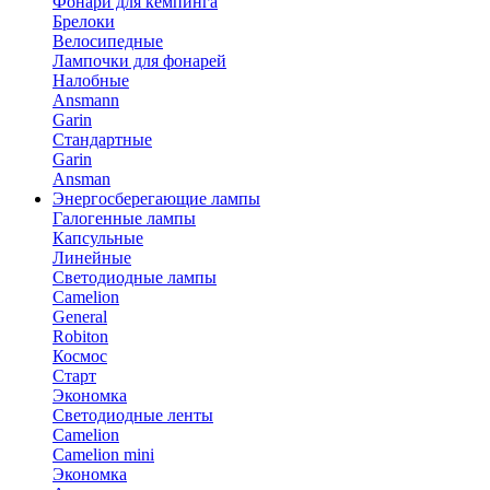
Фонари для кемпинга
Брелоки
Велосипедные
Лампочки для фонарей
Налобные
Ansmann
Garin
Стандартные
Garin
Ansman
Энергосберегающие лампы
Галогенные лампы
Капсульные
Линейные
Светодиодные лампы
Camelion
General
Robiton
Космос
Старт
Экономка
Светодиодные ленты
Camelion
Camelion mini
Экономка