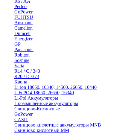
R6 / AA
Perfeo
GoPower
FUJITSU
Ansmann
Camelion
Duracell
Energizer
GP
Panasonic
Robiton
Soshine
Varta
R14 / C / 343
R20 / D /373
Крона
Li-ion 18650, 16340, 14500, 26650, 10440
LiFePO4 18650, 26650, 16340
Li-Pol Аккумуляторы
Промышленные аккумуляторы
Свинцово-Кислотные
GoPower
CASIL
Свинцово кислотные аккумуляторы MNB
Cвинцово-кислотный MM