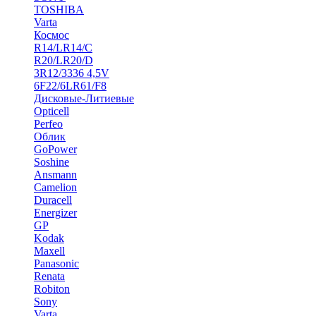
TOSHIBA
Varta
Космос
R14/LR14/C
R20/LR20/D
3R12/3336 4,5V
6F22/6LR61/F8
Дисковые-Литиевые
Opticell
Perfeo
Облик
GoPower
Soshine
Ansmann
Camelion
Duracell
Energizer
GP
Kodak
Maxell
Panasonic
Renata
Robiton
Sony
Varta