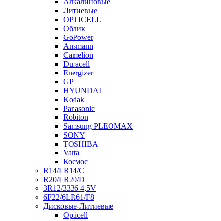
Алкалиновые
Литиевые
OPTICELL
Облик
GoPower
Ansmann
Camelion
Duracell
Energizer
GP
HYUNDAI
Kodak
Panasonic
Robiton
Samsung PLEOMAX
SONY
TOSHIBA
Varta
Космос
R14/LR14/C
R20/LR20/D
3R12/3336 4,5V
6F22/6LR61/F8
Дисковые-Литиевые
Opticell