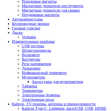
Поисковые магниты
Магнитные держатели инструмента
Магнитные держатели для сварки
Неодимовые магниты
Автокомпрессоры
Беспроводные звонки
Газовые горелки
Диски
Verbatim
Измерительные приборы
USB тестеры
Штангенциркуль
Вольтметр
Ваттметры
Реле напряжения
Дальномер
Инфракрасный термометр
Мультиметры
Аксессуары для мультиметров
Таймеры
Термометры
Электронные безмены
Электронные весы
Кабели, TV-тюнеры, антенны и принадлежности
Кабели Type-C, Lightning, microUSB, USB, HDMI,