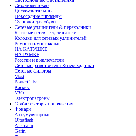
Сезонный товар
Диско-светильник
Новогодние гирлянды
Сушилки для обуви
Сетевые удлинители & переходники
Бытовые сетевые удлинители
Колодки для сетевых удлинителей
Ремонтно-монтажные
НА КАТУШКЕ
НА РАМКЕ
Розетки и выключатели
Сетевые разветвители & переходники
Сетевые фильтры
Most
PowerCube
Космос
УЗО
Электропатроны
Стабилизаторы напряжения
Фонари
Аккумуляторные
Ultraflash
Ansmann
Garin