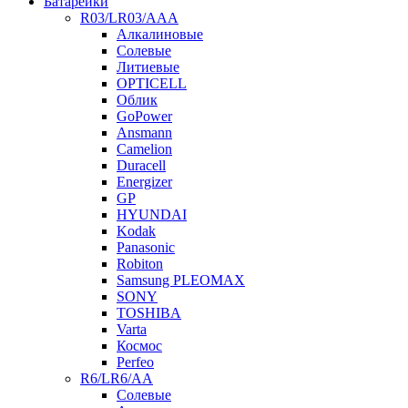
Батарейки
R03/LR03/AAA
Алкалиновые
Солевые
Литиевые
OPTICELL
Облик
GoPower
Ansmann
Camelion
Duracell
Energizer
GP
HYUNDAI
Kodak
Panasonic
Robiton
Samsung PLEOMAX
SONY
TOSHIBA
Varta
Космос
Perfeo
R6/LR6/AA
Солевые