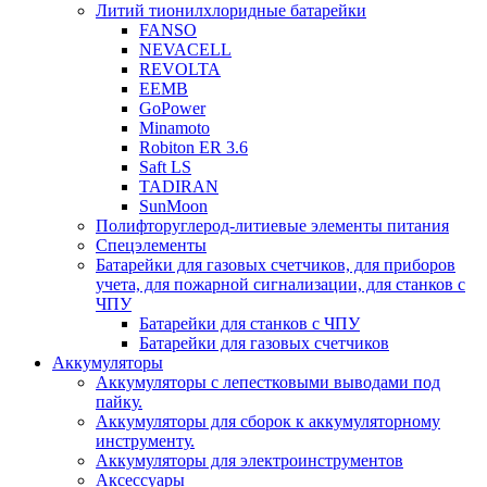
Литий тионилхлоридные батарейки
FANSO
NEVACELL
REVOLTA
EEMB
GoPower
Minamoto
Robiton ER 3.6
Saft LS
TADIRAN
SunMoon
Полифторуглерод-литиевые элементы питания
Спецэлементы
Батарейки для газовых счетчиков, для приборов
учета, для пожарной сигнализации, для станков с
ЧПУ
Батарейки для станков с ЧПУ
Батарейки для газовых счетчиков
Аккумуляторы
Аккумуляторы с лепестковыми выводами под
пайку.
Аккумуляторы для сборок к аккумуляторному
инструменту.
Аккумуляторы для электроинструментов
Аксессуары