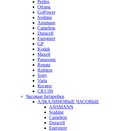
Perfeo
Облик
GoPower
Soshine
Ansmann
Camelion
Duracell
Energizer
GP
Kodak
Maxell
Panasonic
Renata
Robiton
Sony
Varta
Космос
CR1/3N
Часовые батарейки
АЛКАЛИНОВЫЕ ЧАСОВЫЕ
ANSMANN
Soshine
Camelion
Duracell
Energizer