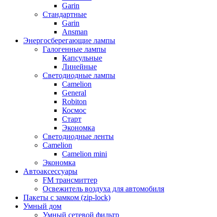
Garin
Стандартные
Garin
Ansman
Энергосберегающие лампы
Галогенные лампы
Капсульные
Линейные
Светодиодные лампы
Camelion
General
Robiton
Космос
Старт
Экономка
Светодиодные ленты
Camelion
Camelion mini
Экономка
Автоаксессуары
FM трансмиттер
Освежитель воздуха для автомобиля
Пакеты с замком (zip-lock)
Умный дом
Умный сетевой фильтр