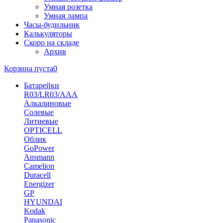
Умная розетка
Умная лампа
Часы-будильник
Калькуляторы
Скоро на складе
Архив
Корзина пуста
0
Батарейки
R03/LR03/AAA
Алкалиновые
Солевые
Литиевые
OPTICELL
Облик
GoPower
Ansmann
Camelion
Duracell
Energizer
GP
HYUNDAI
Kodak
Panasonic