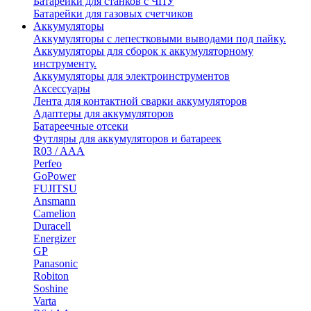
Батарейки для станков с ЧПУ
Батарейки для газовых счетчиков
Аккумуляторы
Аккумуляторы с лепестковыми выводами под пайку.
Аккумуляторы для сборок к аккумуляторному
инструменту.
Аккумуляторы для электроинструментов
Аксессуары
Лента для контактной сварки аккумуляторов
Адаптеры для аккумуляторов
Батареечные отсеки
Футляры для аккумуляторов и батареек
R03 / AAA
Perfeo
GoPower
FUJITSU
Ansmann
Camelion
Duracell
Energizer
GP
Panasonic
Robiton
Soshine
Varta