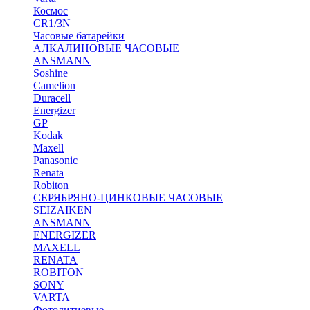
Космос
CR1/3N
Часовые батарейки
АЛКАЛИНОВЫЕ ЧАСОВЫЕ
ANSMANN
Soshine
Camelion
Duracell
Energizer
GP
Kodak
Maxell
Panasonic
Renata
Robiton
СЕРЯБРЯНО-ЦИНКОВЫЕ ЧАСОВЫЕ
SEIZAIKEN
ANSMANN
ENERGIZER
MAXELL
RENATA
ROBITON
SONY
VARTA
Фотолитиевые