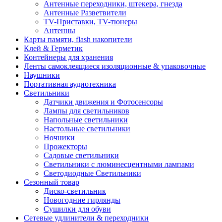
Антенные переходники, штекера, гнезда
Антенные Разветвители
TV-Приставки, TV-тюнеры
Антенны
Карты памяти, flash накопители
Клей & Герметик
Контейнеры для хранения
Ленты самоклеящиеся изоляционные & упаковочные
Наушники
Портативная аудиотехника
Светильники
Датчики движения и Фотосенсоры
Лампы для светильников
Напольные светильники
Настольные светильники
Ночники
Прожекторы
Садовые светильники
Светильники с люминесцентными лампами
Светодиодные Светильники
Сезонный товар
Диско-светильник
Новогодние гирлянды
Сушилки для обуви
Сетевые удлинители & переходники