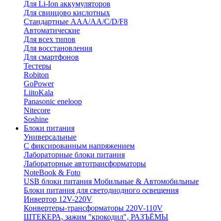
Для Li-Ion аккумуляторов
Для свинцово кислотных
Стандартные ААА/АА/С/D/F8
Автоматические
Для всех типов
Для восстановления
Для смартфонов
Тестеры
Robiton
GoPower
LiitoKala
Panasonic eneloop
Nitecore
Soshine
Блоки питания
Универсальные
C фиксированным напряжением
Лабораторные блоки питания
Лабораторные автотрансформаторы
NoteBook & Foto
USB блоки питания Мобильные & Автомобильные
Блоки питания для светодиодного освещения
Инвертор 12V-220V
Конвертеры-трансформаторы 220V-110V
ШТЕКЕРА, зажим "крокодил", РАЗЪЁМЫ