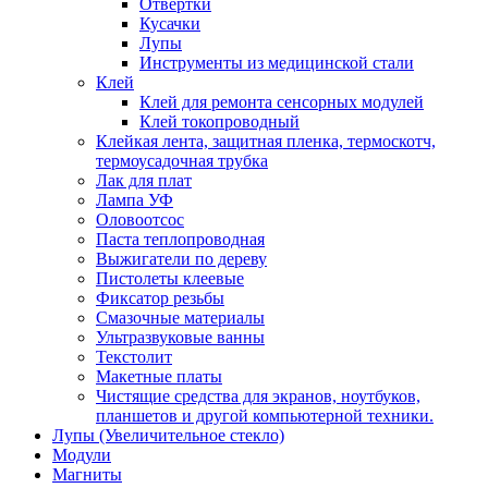
Отвертки
Кусачки
Лупы
Инструменты из медицинской стали
Клей
Клей для ремонта сенсорных модулей
Клей токопроводный
Клейкая лента, защитная пленка, термоскотч,
термоусадочная трубка
Лак для плат
Лампа УФ
Оловоотсос
Паста теплопроводная
Выжигатели по дереву
Пистолеты клеевые
Фиксатор резьбы
Смазочные материалы
Ультразвуковые ванны
Текстолит
Макетные платы
Чистящие средства для экранов, ноутбуков,
планшетов и другой компьютерной техники.
Лупы (Увеличительное стекло)
Модули
Магниты