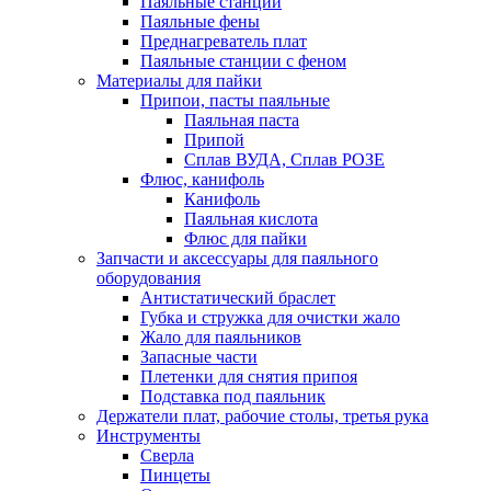
Паяльные станции
Паяльные фены
Преднагреватель плат
Паяльные станции с феном
Материалы для пайки
Припои, пасты паяльные
Паяльная паста
Припой
Сплав ВУДА, Сплав РОЗЕ
Флюс, канифоль
Канифоль
Паяльная кислота
Флюс для пайки
Запчасти и аксессуары для паяльного
оборудования
Антистатический браслет
Губка и стружка для очистки жало
Жало для паяльников
Запасные части
Плетенки для снятия припоя
Подставка под паяльник
Держатели плат, рабочие столы, третья рука
Инструменты
Сверла
Пинцеты