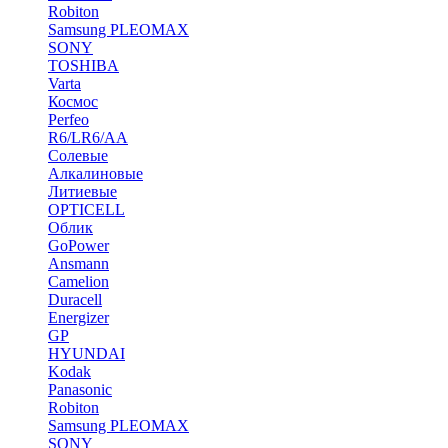
Robiton
Samsung PLEOMAX
SONY
TOSHIBA
Varta
Космос
Perfeo
R6/LR6/AA
Солевые
Алкалиновые
Литиевые
OPTICELL
Облик
GoPower
Ansmann
Camelion
Duracell
Energizer
GP
HYUNDAI
Kodak
Panasonic
Robiton
Samsung PLEOMAX
SONY