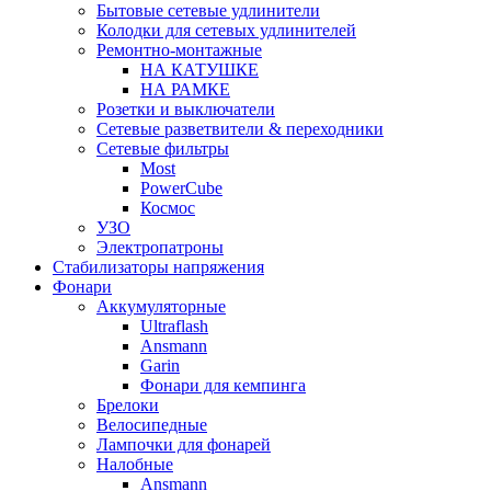
Бытовые сетевые удлинители
Колодки для сетевых удлинителей
Ремонтно-монтажные
НА КАТУШКЕ
НА РАМКЕ
Розетки и выключатели
Сетевые разветвители & переходники
Сетевые фильтры
Most
PowerCube
Космос
УЗО
Электропатроны
Стабилизаторы напряжения
Фонари
Аккумуляторные
Ultraflash
Ansmann
Garin
Фонари для кемпинга
Брелоки
Велосипедные
Лампочки для фонарей
Налобные
Ansmann