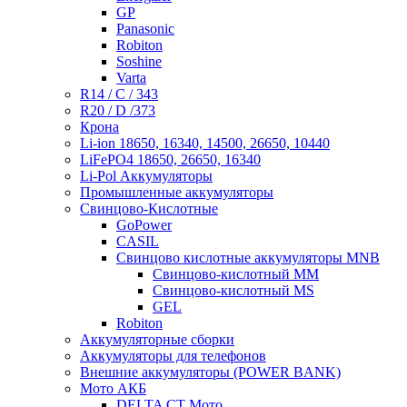
GP
Panasonic
Robiton
Soshine
Varta
R14 / C / 343
R20 / D /373
Крона
Li-ion 18650, 16340, 14500, 26650, 10440
LiFePO4 18650, 26650, 16340
Li-Pol Аккумуляторы
Промышленные аккумуляторы
Свинцово-Кислотные
GoPower
CASIL
Свинцово кислотные аккумуляторы MNB
Cвинцово-кислотный MM
Cвинцово-кислотный MS
GEL
Robiton
Аккумуляторные сборки
Аккумуляторы для телефонов
Внешние аккумуляторы (POWER BANK)
Мото АКБ
DELTA CT Мото