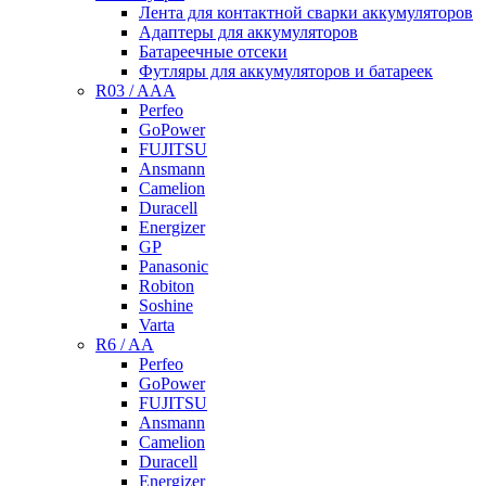
Лента для контактной сварки аккумуляторов
Адаптеры для аккумуляторов
Батареечные отсеки
Футляры для аккумуляторов и батареек
R03 / AAA
Perfeo
GoPower
FUJITSU
Ansmann
Camelion
Duracell
Energizer
GP
Panasonic
Robiton
Soshine
Varta
R6 / AA
Perfeo
GoPower
FUJITSU
Ansmann
Camelion
Duracell
Energizer