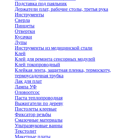
Подставка под паяльник
Держатели плат, рабочие столы, третья рука
Инструменты
Сверла
Пинцеты
Отвертки
Кусачки
Лупы
Инструменты из медицинской стали
Клей
Клей для ремонта сенсорных модулей
Клей токопроводный
Клейкая лента, защитная пленка, термоскотч,
термоусадочная трубка
Лак для плат
Лампа УФ
Оловоотсос
Паста теплопроводная
Выжигатели по дереву
Пистолеты клеевые
Фиксатор резьбы
Смазочные материалы
Ультразвуковые ванны
Текстолит
Макетные платы