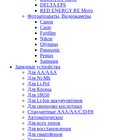
DELTA EPS
RED ENERGY RE Мото
Фотоаппараты, Видеокамеры
Canon
Casio
Fujifilm
Nikon
Olympus
Panasonic
Pentax
Samsung
Зарядные устройства
Для AA/AAA
Для Ni-Mh
Для Li-Pol
Для Кроны
Для 18650
Для Li-Ion аккумуляторов
Для свинцово кислотных
Стандартные ААА/АА/С/D/F8
Автоматические
Для всех типов
Для восстановления
Для смартфонов
Тестеры