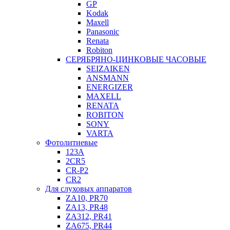
GP
Kodak
Maxell
Panasonic
Renata
Robiton
СЕРЯБРЯНО-ЦИНКОВЫЕ ЧАСОВЫЕ
SEIZAIKEN
ANSMANN
ENERGIZER
MAXELL
RENATA
ROBITON
SONY
VARTA
Фотолитиевые
123A
2CR5
CR-P2
CR2
Для слуховых аппаратов
ZA10, PR70
ZA13, PR48
ZA312, PR41
ZA675, PR44