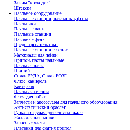
Зажим "крокодил"
Штекера
Паяльное оборудование
Паяльные станции, паяльники, фены
Паяльники
Паяльные ванны
Паяльные станции
Паяльные фены
Преднагреватель плат
Паяльные станции с феном
Материалы для пайки
Припои, пасты паяльные
Паяльная паста
Припой
Сплав ВУДА, Сплав РОЗЕ
Флюс, канифоль
Канифоль
Паяльная кислота
Флюс для пайки
Запчасти и аксессуары для паяльного оборудования
Антистатический браслет
Губка и стружка для очистки жало
Жало для паяльников
Запасные части
Плетенки для снятия припоя