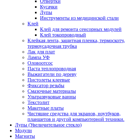
Отвертки
Кусачки
Лупы
Инструменты из медицинской стали
Клей
Клей для ремонта сенсорных модулей
Клей токопроводный
Клейкая лента, защитная пленка, термоскотч,
термоусадочная трубка
Лак для плат
Лампа УФ
Оловоотсос
Паста теплопроводная
Выжигатели по дереву
Пистолеты клеевые
Фиксатор резьбы
Смазочные материалы
Ультразвуковые ванны
Текстолит
Макетные платы
Чистящие средства для экранов, ноутбуков,
планшетов и другой компьютерной техники.
Лупы (Увеличительное стекло)
Модули
Магниты