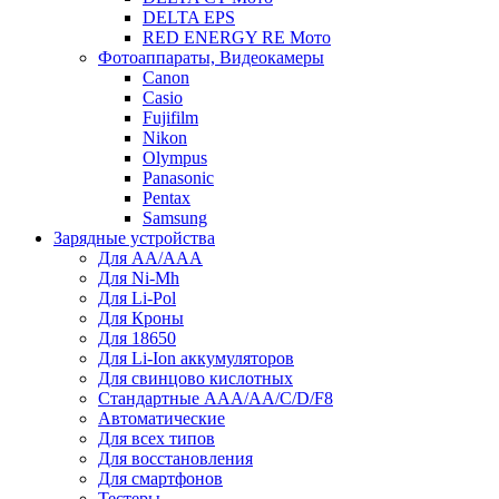
DELTA EPS
RED ENERGY RE Мото
Фотоаппараты, Видеокамеры
Canon
Casio
Fujifilm
Nikon
Olympus
Panasonic
Pentax
Samsung
Зарядные устройства
Для AA/AAA
Для Ni-Mh
Для Li-Pol
Для Кроны
Для 18650
Для Li-Ion аккумуляторов
Для свинцово кислотных
Стандартные ААА/АА/С/D/F8
Автоматические
Для всех типов
Для восстановления
Для смартфонов
Тестеры