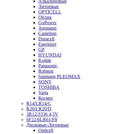
Алкалиновые
Литиевые
OPTICELL
Облик
GoPower
Ansmann
Camelion
Duracell
Energizer
GP
HYUNDAI
Kodak
Panasonic
Robiton
Samsung PLEOMAX
SONY
TOSHIBA
Varta
Космос
R14/LR14/C
R20/LR20/D
3R12/3336 4,5V
6F22/6LR61/F8
Дисковые-Литиевые
Opticell