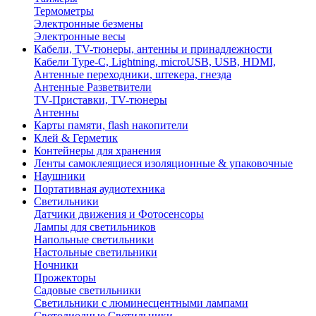
Термометры
Электронные безмены
Электронные весы
Кабели, TV-тюнеры, антенны и принадлежности
Кабели Type-C, Lightning, microUSB, USB, HDMI,
Антенные переходники, штекера, гнезда
Антенные Разветвители
TV-Приставки, TV-тюнеры
Антенны
Карты памяти, flash накопители
Клей & Герметик
Контейнеры для хранения
Ленты самоклеящиеся изоляционные & упаковочные
Наушники
Портативная аудиотехника
Светильники
Датчики движения и Фотосенсоры
Лампы для светильников
Напольные светильники
Настольные светильники
Ночники
Прожекторы
Садовые светильники
Светильники с люминесцентными лампами
Светодиодные Светильники