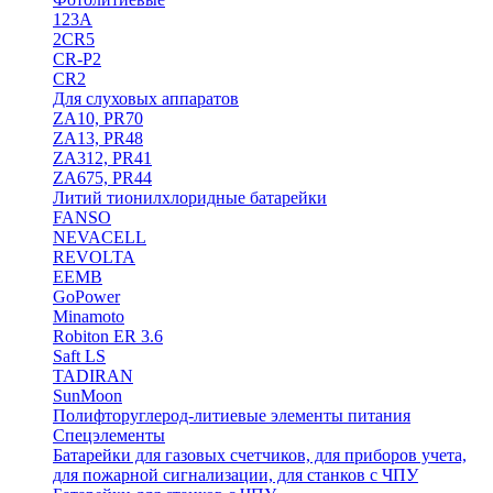
123A
2CR5
CR-P2
CR2
Для слуховых аппаратов
ZA10, PR70
ZA13, PR48
ZA312, PR41
ZA675, PR44
Литий тионилхлоридные батарейки
FANSO
NEVACELL
REVOLTA
EEMB
GoPower
Minamoto
Robiton ER 3.6
Saft LS
TADIRAN
SunMoon
Полифторуглерод-литиевые элементы питания
Спецэлементы
Батарейки для газовых счетчиков, для приборов учета,
для пожарной сигнализации, для станков с ЧПУ