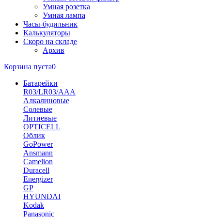
Умная розетка
Умная лампа
Часы-будильник
Калькуляторы
Скоро на складе
Архив
Корзина пуста
0
Батарейки
R03/LR03/AAA
Алкалиновые
Солевые
Литиевые
OPTICELL
Облик
GoPower
Ansmann
Camelion
Duracell
Energizer
GP
HYUNDAI
Kodak
Panasonic