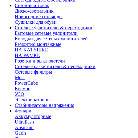
Сезонный товар
Диско-светильник
Новогодние гирлянды
Сушилки для обуви
Сетевые удлинители & переходники
Бытовые сетевые удлинители
Колодки для сетевых удлинителей
Ремонтно-монтажные
НА КАТУШКЕ
НА РАМКЕ
Розетки и выключатели
Сетевые разветвители & переходники
Сетевые фильтры
Most
PowerCube
Космос
УЗО
Электропатроны
Стабилизаторы напряжения
Фонари
Аккумуляторные
Ultraflash
Ansmann
Garin