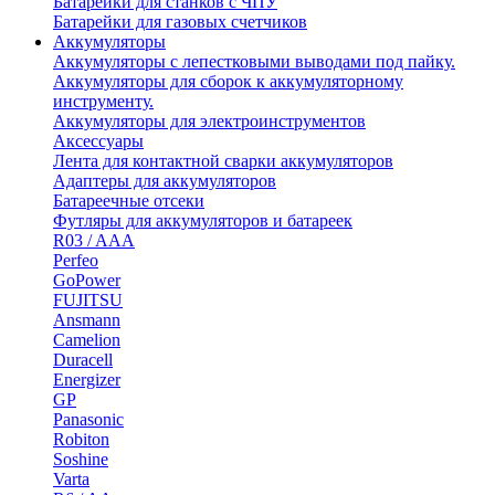
Батарейки для станков с ЧПУ
Батарейки для газовых счетчиков
Аккумуляторы
Аккумуляторы с лепестковыми выводами под пайку.
Аккумуляторы для сборок к аккумуляторному
инструменту.
Аккумуляторы для электроинструментов
Аксессуары
Лента для контактной сварки аккумуляторов
Адаптеры для аккумуляторов
Батареечные отсеки
Футляры для аккумуляторов и батареек
R03 / AAA
Perfeo
GoPower
FUJITSU
Ansmann
Camelion
Duracell
Energizer
GP
Panasonic
Robiton
Soshine
Varta