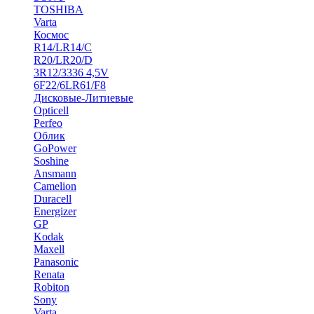
TOSHIBA
Varta
Космос
R14/LR14/C
R20/LR20/D
3R12/3336 4,5V
6F22/6LR61/F8
Дисковые-Литиевые
Opticell
Perfeo
Облик
GoPower
Soshine
Ansmann
Camelion
Duracell
Energizer
GP
Kodak
Maxell
Panasonic
Renata
Robiton
Sony
Varta