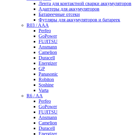
Лента для контактной сварки аккумуляторов
Адаптеры для аккумуляторов
Батареечные отсеки
Футляры для аккумуляторов и батареек
R03 / AAA
Perfeo
GoPower
FUJITSU
Ansmann
Camelion
Duracell
Energizer
GP
Panasonic
Robiton
Soshine
Varta
R6 / AA
Perfeo
GoPower
FUJITSU
Ansmann
Camelion
Duracell
Energizer