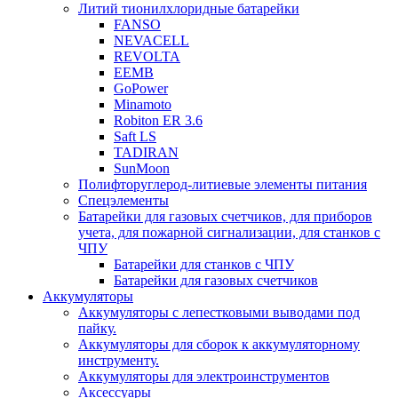
Литий тионилхлоридные батарейки
FANSO
NEVACELL
REVOLTA
EEMB
GoPower
Minamoto
Robiton ER 3.6
Saft LS
TADIRAN
SunMoon
Полифторуглерод-литиевые элементы питания
Спецэлементы
Батарейки для газовых счетчиков, для приборов
учета, для пожарной сигнализации, для станков с
ЧПУ
Батарейки для станков с ЧПУ
Батарейки для газовых счетчиков
Аккумуляторы
Аккумуляторы с лепестковыми выводами под
пайку.
Аккумуляторы для сборок к аккумуляторному
инструменту.
Аккумуляторы для электроинструментов
Аксессуары