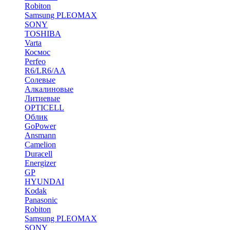
Robiton
Samsung PLEOMAX
SONY
TOSHIBA
Varta
Космос
Perfeo
R6/LR6/AA
Солевые
Алкалиновые
Литиевые
OPTICELL
Облик
GoPower
Ansmann
Camelion
Duracell
Energizer
GP
HYUNDAI
Kodak
Panasonic
Robiton
Samsung PLEOMAX
SONY