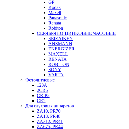
GP
Kodak
Maxell
Panasonic
Renata
Robiton
СЕРЯБРЯНО-ЦИНКОВЫЕ ЧАСОВЫЕ
SEIZAIKEN
ANSMANN
ENERGIZER
MAXELL
RENATA
ROBITON
SONY
VARTA
Фотолитиевые
123A
2CR5
CR-P2
CR2
Для слуховых аппаратов
ZA10, PR70
ZA13, PR48
ZA312, PR41
ZA675, PR44