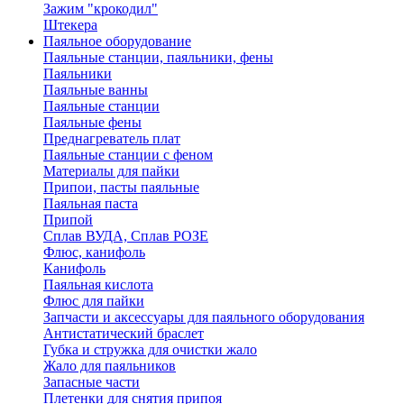
Зажим "крокодил"
Штекера
Паяльное оборудование
Паяльные станции, паяльники, фены
Паяльники
Паяльные ванны
Паяльные станции
Паяльные фены
Преднагреватель плат
Паяльные станции с феном
Материалы для пайки
Припои, пасты паяльные
Паяльная паста
Припой
Сплав ВУДА, Сплав РОЗЕ
Флюс, канифоль
Канифоль
Паяльная кислота
Флюс для пайки
Запчасти и аксессуары для паяльного оборудования
Антистатический браслет
Губка и стружка для очистки жало
Жало для паяльников
Запасные части
Плетенки для снятия припоя