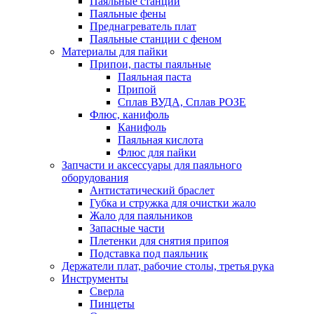
Паяльные станции
Паяльные фены
Преднагреватель плат
Паяльные станции с феном
Материалы для пайки
Припои, пасты паяльные
Паяльная паста
Припой
Сплав ВУДА, Сплав РОЗЕ
Флюс, канифоль
Канифоль
Паяльная кислота
Флюс для пайки
Запчасти и аксессуары для паяльного
оборудования
Антистатический браслет
Губка и стружка для очистки жало
Жало для паяльников
Запасные части
Плетенки для снятия припоя
Подставка под паяльник
Держатели плат, рабочие столы, третья рука
Инструменты
Сверла
Пинцеты