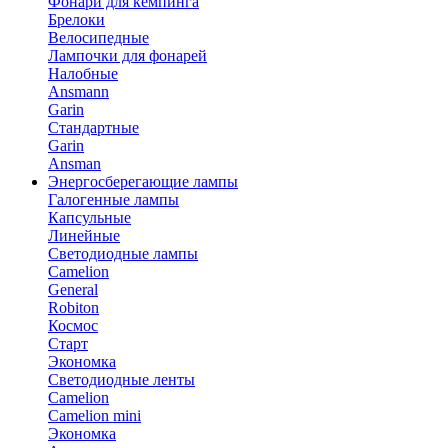
Фонари для кемпинга
Брелоки
Велосипедные
Лампочки для фонарей
Налобные
Ansmann
Garin
Стандартные
Garin
Ansman
Энергосберегающие лампы
Галогенные лампы
Капсульные
Линейные
Светодиодные лампы
Camelion
General
Robiton
Космос
Старт
Экономка
Светодиодные ленты
Camelion
Camelion mini
Экономка