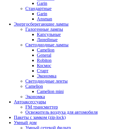
Garin
Стандартные
Garin
Ansman
Энергосберегающие лампы
Галогенные лампы
Капсульные
Линейные
Светодиодные лампы
Camelion
General
Robiton
Космос
Старт
Экономка
Светодиодные ленты
Camelion
Camelion mini
Экономка
Автоаксессуары
FM трансмиттер
Освежитель воздуха для автомобиля
Пакеты с замком (zip-lock)
Умный дом
Умный сетевой фильтр