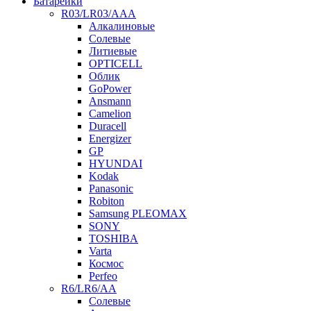
Батарейки
R03/LR03/AAA
Алкалиновые
Солевые
Литиевые
OPTICELL
Облик
GoPower
Ansmann
Camelion
Duracell
Energizer
GP
HYUNDAI
Kodak
Panasonic
Robiton
Samsung PLEOMAX
SONY
TOSHIBA
Varta
Космос
Perfeo
R6/LR6/AA
Солевые