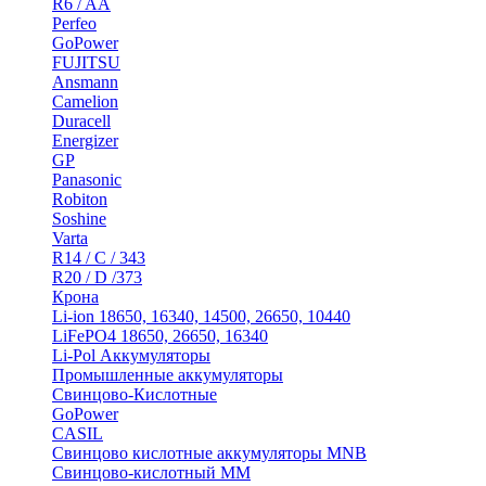
R6 / AA
Perfeo
GoPower
FUJITSU
Ansmann
Camelion
Duracell
Energizer
GP
Panasonic
Robiton
Soshine
Varta
R14 / C / 343
R20 / D /373
Крона
Li-ion 18650, 16340, 14500, 26650, 10440
LiFePO4 18650, 26650, 16340
Li-Pol Аккумуляторы
Промышленные аккумуляторы
Свинцово-Кислотные
GoPower
CASIL
Свинцово кислотные аккумуляторы MNB
Cвинцово-кислотный MM