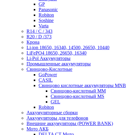
GP
Panasonic
Robiton
Soshine
Varta
R14 / C / 343
R20 / D /373
Крона
Li-ion 18650, 16340, 14500, 26650, 10440
LiFePO4 18650, 26650, 16340
Li-Pol Аккумуляторы
Промышленные аккумуляторы
Свинцово-Кислотные
GoPower
CASIL
Свинцово кислотные аккумуляторы MNB
Cвинцово-кислотный MM
Cвинцово-кислотный MS
GEL
Robiton
Аккумуляторные сборки
Аккумуляторы для телефонов
Внешние аккумуляторы (POWER BANK)
Мото АКБ
DELTA CT Мото