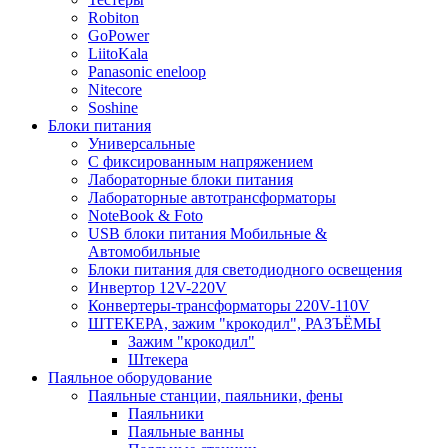
Robiton
GoPower
LiitoKala
Panasonic eneloop
Nitecore
Soshine
Блоки питания
Универсальные
C фиксированным напряжением
Лабораторные блоки питания
Лабораторные автотрансформаторы
NoteBook & Foto
USB блоки питания Мобильные &
Автомобильные
Блоки питания для светодиодного освещения
Инвертор 12V-220V
Конвертеры-трансформаторы 220V-110V
ШТЕКЕРА, зажим "крокодил", РАЗЪЁМЫ
Зажим "крокодил"
Штекера
Паяльное оборудование
Паяльные станции, паяльники, фены
Паяльники
Паяльные ванны