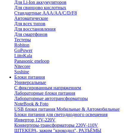
Для Li-Ion аккумуляторов
Для свинцово кислотных
Стандартные ААА/АА/С/D/F8
Автоматические
Для всех типов
Для восстановления
Для смартфонов
Тестеры
Robiton
GoPower
LiitoKala
Panasonic eneloop
Nitecore
Soshine
Блоки питания
Универсальные
C фиксированным напряжением
Лабораторные блоки питания
Лабораторные автотрансформаторы
NoteBook & Foto
USB блоки питания Мобильные & Автомобильные
Блоки питания для светодиодного освещения
Инвертор 12V-220V
Конвертеры-трансформаторы 220V-110V
ШТЕКЕРА, зажим "крокодил", РАЗЪЁМЫ