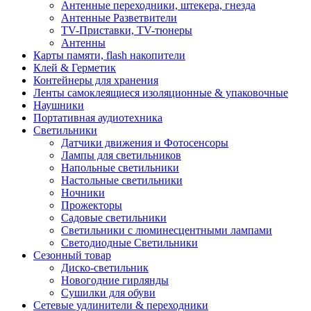
Антенные переходники, штекера, гнезда
Антенные Разветвители
TV-Приставки, TV-тюнеры
Антенны
Карты памяти, flash накопители
Клей & Герметик
Контейнеры для хранения
Ленты самоклеящиеся изоляционные & упаковочные
Наушники
Портативная аудиотехника
Светильники
Датчики движения и Фотосенсоры
Лампы для светильников
Напольные светильники
Настольные светильники
Ночники
Прожекторы
Садовые светильники
Светильники с люминесцентными лампами
Светодиодные Светильники
Сезонный товар
Диско-светильник
Новогодние гирлянды
Сушилки для обуви
Сетевые удлинители & переходники