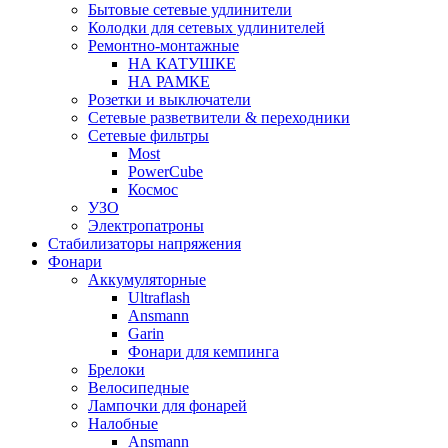
Бытовые сетевые удлинители
Колодки для сетевых удлинителей
Ремонтно-монтажные
НА КАТУШКЕ
НА РАМКЕ
Розетки и выключатели
Сетевые разветвители & переходники
Сетевые фильтры
Most
PowerCube
Космос
УЗО
Электропатроны
Стабилизаторы напряжения
Фонари
Аккумуляторные
Ultraflash
Ansmann
Garin
Фонари для кемпинга
Брелоки
Велосипедные
Лампочки для фонарей
Налобные
Ansmann