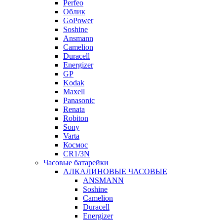
Perfeo
Облик
GoPower
Soshine
Ansmann
Camelion
Duracell
Energizer
GP
Kodak
Maxell
Panasonic
Renata
Robiton
Sony
Varta
Космос
CR1/3N
Часовые батарейки
АЛКАЛИНОВЫЕ ЧАСОВЫЕ
ANSMANN
Soshine
Camelion
Duracell
Energizer