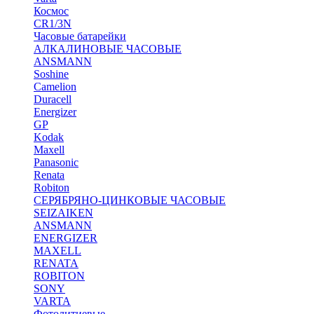
Космос
CR1/3N
Часовые батарейки
АЛКАЛИНОВЫЕ ЧАСОВЫЕ
ANSMANN
Soshine
Camelion
Duracell
Energizer
GP
Kodak
Maxell
Panasonic
Renata
Robiton
СЕРЯБРЯНО-ЦИНКОВЫЕ ЧАСОВЫЕ
SEIZAIKEN
ANSMANN
ENERGIZER
MAXELL
RENATA
ROBITON
SONY
VARTA
Фотолитиевые