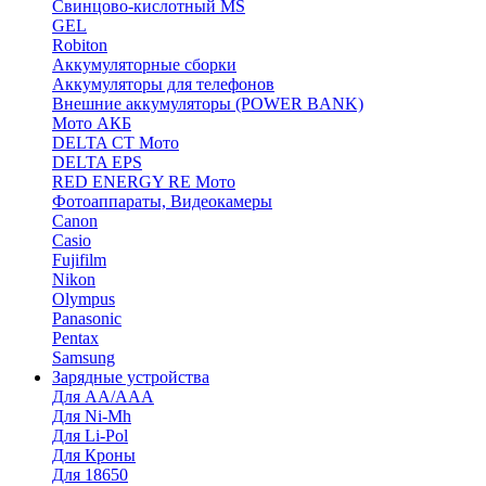
Cвинцово-кислотный MS
GEL
Robiton
Аккумуляторные сборки
Аккумуляторы для телефонов
Внешние аккумуляторы (POWER BANK)
Мото АКБ
DELTA CT Мото
DELTA EPS
RED ENERGY RE Мото
Фотоаппараты, Видеокамеры
Canon
Casio
Fujifilm
Nikon
Olympus
Panasonic
Pentax
Samsung
Зарядные устройства
Для AA/AAA
Для Ni-Mh
Для Li-Pol
Для Кроны
Для 18650