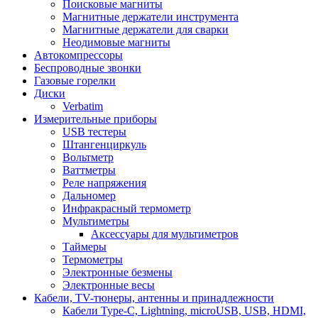
Поисковые магниты
Магнитные держатели инструмента
Магнитные держатели для сварки
Неодимовые магниты
Автокомпрессоры
Беспроводные звонки
Газовые горелки
Диски
Verbatim
Измерительные приборы
USB тестеры
Штангенциркуль
Вольтметр
Ваттметры
Реле напряжения
Дальномер
Инфракрасный термометр
Мультиметры
Аксессуары для мультиметров
Таймеры
Термометры
Электронные безмены
Электронные весы
Кабели, TV-тюнеры, антенны и принадлежности
Кабели Type-C, Lightning, microUSB, USB, HDMI,