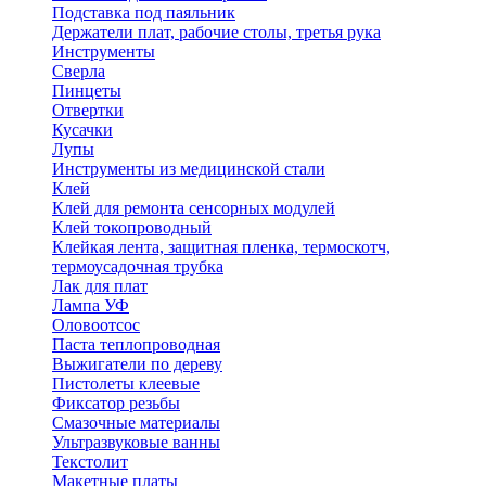
Подставка под паяльник
Держатели плат, рабочие столы, третья рука
Инструменты
Сверла
Пинцеты
Отвертки
Кусачки
Лупы
Инструменты из медицинской стали
Клей
Клей для ремонта сенсорных модулей
Клей токопроводный
Клейкая лента, защитная пленка, термоскотч,
термоусадочная трубка
Лак для плат
Лампа УФ
Оловоотсос
Паста теплопроводная
Выжигатели по дереву
Пистолеты клеевые
Фиксатор резьбы
Смазочные материалы
Ультразвуковые ванны
Текстолит
Макетные платы