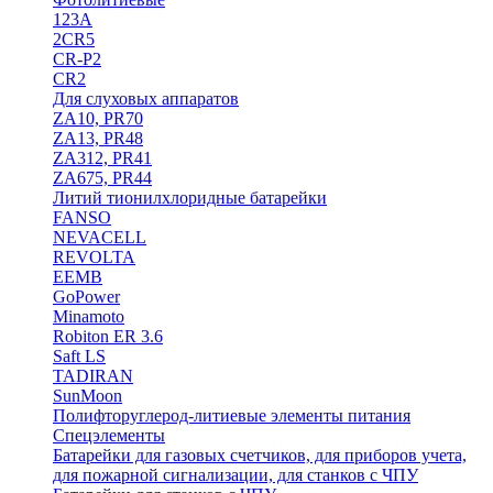
123A
2CR5
CR-P2
CR2
Для слуховых аппаратов
ZA10, PR70
ZA13, PR48
ZA312, PR41
ZA675, PR44
Литий тионилхлоридные батарейки
FANSO
NEVACELL
REVOLTA
EEMB
GoPower
Minamoto
Robiton ER 3.6
Saft LS
TADIRAN
SunMoon
Полифторуглерод-литиевые элементы питания
Спецэлементы
Батарейки для газовых счетчиков, для приборов учета,
для пожарной сигнализации, для станков с ЧПУ