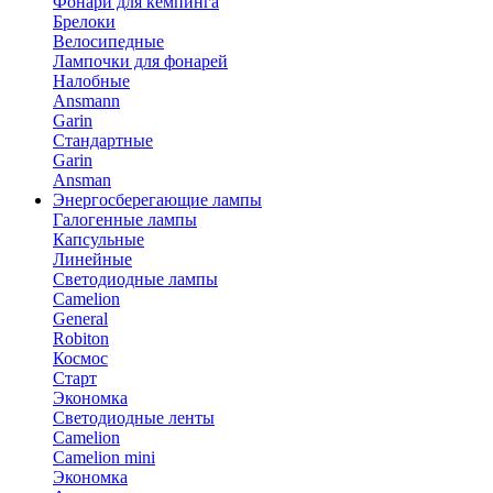
Фонари для кемпинга
Брелоки
Велосипедные
Лампочки для фонарей
Налобные
Ansmann
Garin
Стандартные
Garin
Ansman
Энергосберегающие лампы
Галогенные лампы
Капсульные
Линейные
Светодиодные лампы
Camelion
General
Robiton
Космос
Старт
Экономка
Светодиодные ленты
Camelion
Camelion mini
Экономка