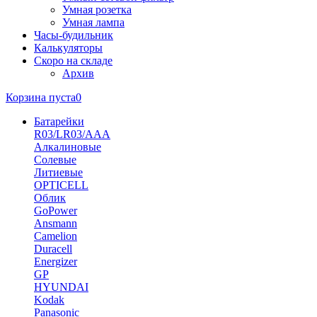
Умная розетка
Умная лампа
Часы-будильник
Калькуляторы
Скоро на складе
Архив
Корзина пуста
0
Батарейки
R03/LR03/AAA
Алкалиновые
Солевые
Литиевые
OPTICELL
Облик
GoPower
Ansmann
Camelion
Duracell
Energizer
GP
HYUNDAI
Kodak
Panasonic