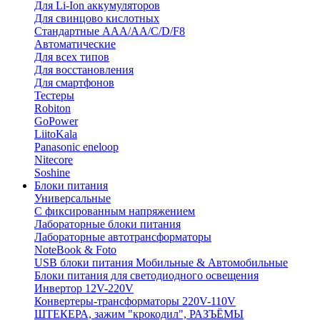
Для Li-Ion аккумуляторов
Для свинцово кислотных
Стандартные ААА/АА/С/D/F8
Автоматические
Для всех типов
Для восстановления
Для смартфонов
Тестеры
Robiton
GoPower
LiitoKala
Panasonic eneloop
Nitecore
Soshine
Блоки питания
Универсальные
C фиксированным напряжением
Лабораторные блоки питания
Лабораторные автотрансформаторы
NoteBook & Foto
USB блоки питания Мобильные & Автомобильные
Блоки питания для светодиодного освещения
Инвертор 12V-220V
Конвертеры-трансформаторы 220V-110V
ШТЕКЕРА, зажим "крокодил", РАЗЪЁМЫ