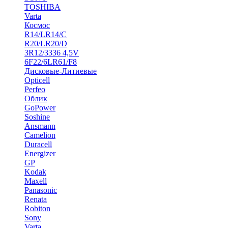
TOSHIBA
Varta
Космос
R14/LR14/C
R20/LR20/D
3R12/3336 4,5V
6F22/6LR61/F8
Дисковые-Литиевые
Opticell
Perfeo
Облик
GoPower
Soshine
Ansmann
Camelion
Duracell
Energizer
GP
Kodak
Maxell
Panasonic
Renata
Robiton
Sony
Varta