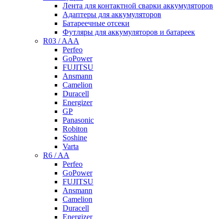
Лента для контактной сварки аккумуляторов
Адаптеры для аккумуляторов
Батареечные отсеки
Футляры для аккумуляторов и батареек
R03 / AAA
Perfeo
GoPower
FUJITSU
Ansmann
Camelion
Duracell
Energizer
GP
Panasonic
Robiton
Soshine
Varta
R6 / AA
Perfeo
GoPower
FUJITSU
Ansmann
Camelion
Duracell
Energizer