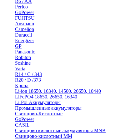
R6 / AA
Perfeo
GoPower
FUJITSU
Ansmann
Camelion
Duracell
Energizer
GP
Panasonic
Robiton
Soshine
Varta
R14 / C / 343
R20 / D /373
Крона
Li-ion 18650, 16340, 14500, 26650, 10440
LiFePO4 18650, 26650, 16340
Li-Pol Аккумуляторы
Промышленные аккумуляторы
Свинцово-Кислотные
GoPower
CASIL
Свинцово кислотные аккумуляторы MNB
Cвинцово-кислотный MM