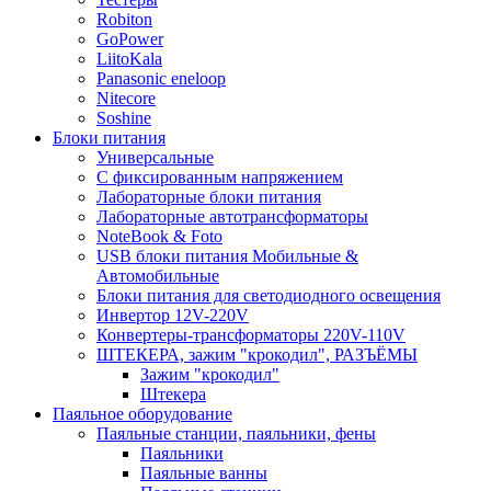
Robiton
GoPower
LiitoKala
Panasonic eneloop
Nitecore
Soshine
Блоки питания
Универсальные
C фиксированным напряжением
Лабораторные блоки питания
Лабораторные автотрансформаторы
NoteBook & Foto
USB блоки питания Мобильные &
Автомобильные
Блоки питания для светодиодного освещения
Инвертор 12V-220V
Конвертеры-трансформаторы 220V-110V
ШТЕКЕРА, зажим "крокодил", РАЗЪЁМЫ
Зажим "крокодил"
Штекера
Паяльное оборудование
Паяльные станции, паяльники, фены
Паяльники
Паяльные ванны