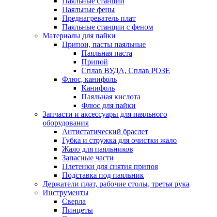
Паяльные станции
Паяльные фены
Преднагреватель плат
Паяльные станции с феном
Материалы для пайки
Припои, пасты паяльные
Паяльная паста
Припой
Сплав ВУДА, Сплав РОЗЕ
Флюс, канифоль
Канифоль
Паяльная кислота
Флюс для пайки
Запчасти и аксессуары для паяльного
оборудования
Антистатический браслет
Губка и стружка для очистки жало
Жало для паяльников
Запасные части
Плетенки для снятия припоя
Подставка под паяльник
Держатели плат, рабочие столы, третья рука
Инструменты
Сверла
Пинцеты