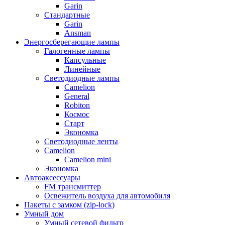
Garin
Стандартные
Garin
Ansman
Энергосберегающие лампы
Галогенные лампы
Капсульные
Линейные
Светодиодные лампы
Camelion
General
Robiton
Космос
Старт
Экономка
Светодиодные ленты
Camelion
Camelion mini
Экономка
Автоаксессуары
FM трансмиттер
Освежитель воздуха для автомобиля
Пакеты с замком (zip-lock)
Умный дом
Умный сетевой фильтр