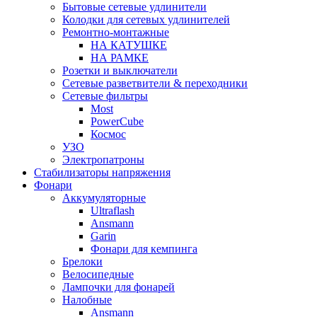
Бытовые сетевые удлинители
Колодки для сетевых удлинителей
Ремонтно-монтажные
НА КАТУШКЕ
НА РАМКЕ
Розетки и выключатели
Сетевые разветвители & переходники
Сетевые фильтры
Most
PowerCube
Космос
УЗО
Электропатроны
Стабилизаторы напряжения
Фонари
Аккумуляторные
Ultraflash
Ansmann
Garin
Фонари для кемпинга
Брелоки
Велосипедные
Лампочки для фонарей
Налобные
Ansmann