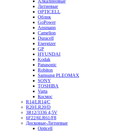
Алкалиновые
Литиевые
OPTICELL
Облик
GoPower
Ansmann
Camelion
Duracell
Energizer
GP
HYUNDAI
Kodak
Panasonic
Robiton
Samsung PLEOMAX
SONY
TOSHIBA
Varta
Космос
R14/LR14/C
R20/LR20/D
3R12/3336 4,5V
6F22/6LR61/F8
Дисковые-Литиевые
Opticell