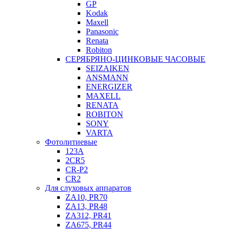
GP
Kodak
Maxell
Panasonic
Renata
Robiton
СЕРЯБРЯНО-ЦИНКОВЫЕ ЧАСОВЫЕ
SEIZAIKEN
ANSMANN
ENERGIZER
MAXELL
RENATA
ROBITON
SONY
VARTA
Фотолитиевые
123A
2CR5
CR-P2
CR2
Для слуховых аппаратов
ZA10, PR70
ZA13, PR48
ZA312, PR41
ZA675, PR44