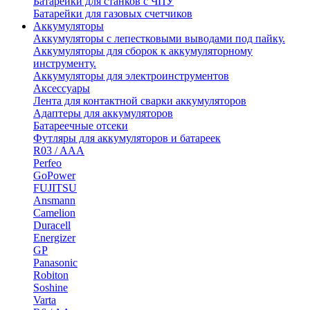
Батарейки для станков с ЧПУ
Батарейки для газовых счетчиков
Аккумуляторы
Аккумуляторы с лепестковыми выводами под пайку.
Аккумуляторы для сборок к аккумуляторному
инструменту.
Аккумуляторы для электроинструментов
Аксессуары
Лента для контактной сварки аккумуляторов
Адаптеры для аккумуляторов
Батареечные отсеки
Футляры для аккумуляторов и батареек
R03 / AAA
Perfeo
GoPower
FUJITSU
Ansmann
Camelion
Duracell
Energizer
GP
Panasonic
Robiton
Soshine
Varta