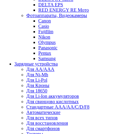
DELTA EPS
RED ENERGY RE Мото
Фотоаппараты, Видеокамеры
Canon
Casio
Fujifilm
Nikon
Olympus
Panasonic
Pentax
Samsung
Зарядные устройства
Для AA/AAA
Для Ni-Mh
Для Li-Pol
Для Кроны
Для 18650
Для Li-Ion аккумуляторов
Для свинцово кислотных
Стандартные ААА/АА/С/D/F8
Автоматические
Для всех типов
Для восстановления
Для смартфонов
Тестеры