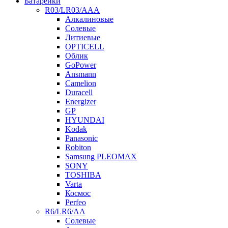
Батарейки
R03/LR03/AAA
Алкалиновые
Солевые
Литиевые
OPTICELL
Облик
GoPower
Ansmann
Camelion
Duracell
Energizer
GP
HYUNDAI
Kodak
Panasonic
Robiton
Samsung PLEOMAX
SONY
TOSHIBA
Varta
Космос
Perfeo
R6/LR6/AA
Солевые