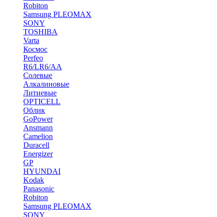
Robiton
Samsung PLEOMAX
SONY
TOSHIBA
Varta
Космос
Perfeo
R6/LR6/AA
Солевые
Алкалиновые
Литиевые
OPTICELL
Облик
GoPower
Ansmann
Camelion
Duracell
Energizer
GP
HYUNDAI
Kodak
Panasonic
Robiton
Samsung PLEOMAX
SONY