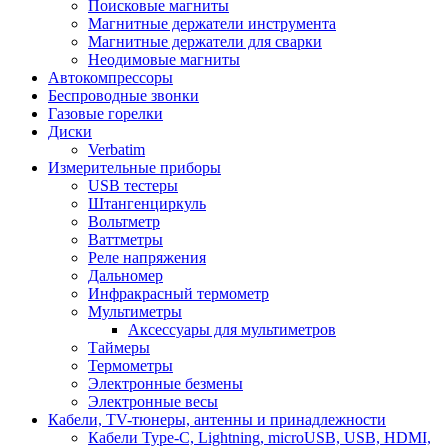
Поисковые магниты
Магнитные держатели инструмента
Магнитные держатели для сварки
Неодимовые магниты
Автокомпрессоры
Беспроводные звонки
Газовые горелки
Диски
Verbatim
Измерительные приборы
USB тестеры
Штангенциркуль
Вольтметр
Ваттметры
Реле напряжения
Дальномер
Инфракрасный термометр
Мультиметры
Аксессуары для мультиметров
Таймеры
Термометры
Электронные безмены
Электронные весы
Кабели, TV-тюнеры, антенны и принадлежности
Кабели Type-C, Lightning, microUSB, USB, HDMI,