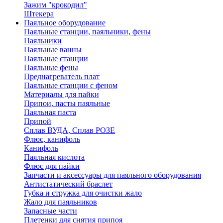
Зажим "крокодил"
Штекера
Паяльное оборудование
Паяльные станции, паяльники, фены
Паяльники
Паяльные ванны
Паяльные станции
Паяльные фены
Преднагреватель плат
Паяльные станции с феном
Материалы для пайки
Припои, пасты паяльные
Паяльная паста
Припой
Сплав ВУДА, Сплав РОЗЕ
Флюс, канифоль
Канифоль
Паяльная кислота
Флюс для пайки
Запчасти и аксессуары для паяльного оборудования
Антистатический браслет
Губка и стружка для очистки жало
Жало для паяльников
Запасные части
Плетенки для снятия припоя