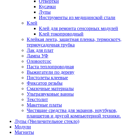
Отвертки
Кусачки
Лупы
Инструменты из медицинской стали
Клей
Клей для ремонта сенсорных модулей
Клей токопроводный
Клейкая лента, защитная пленка, термоскотч,
термоусадочная трубка
Лак для плат
Лампа УФ
Оловоотсос
Паста теплопроводная
Выжигатели по дереву
Пистолеты клеевые
Фиксатор резьбы
Смазочные материалы
Ультразвуковые ванны
Текстолит
Макетные платы
Чистящие средства для экранов, ноутбуков,
планшетов и другой компьютерной техники.
Лупы (Увеличительное стекло)
Модули
Магниты