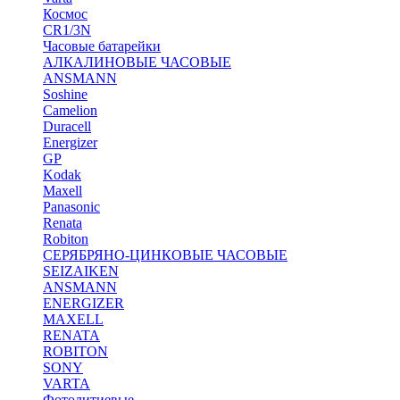
Космос
CR1/3N
Часовые батарейки
АЛКАЛИНОВЫЕ ЧАСОВЫЕ
ANSMANN
Soshine
Camelion
Duracell
Energizer
GP
Kodak
Maxell
Panasonic
Renata
Robiton
СЕРЯБРЯНО-ЦИНКОВЫЕ ЧАСОВЫЕ
SEIZAIKEN
ANSMANN
ENERGIZER
MAXELL
RENATA
ROBITON
SONY
VARTA
Фотолитиевые