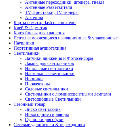
Антенные переходники, штекера, гнезда
Антенные Разветвители
TV-Приставки, TV-тюнеры
Антенны
Карты памяти, flash накопители
Клей & Герметик
Контейнеры для хранения
Ленты самоклеящиеся изоляционные & упаковочные
Наушники
Портативная аудиотехника
Светильники
Датчики движения и Фотосенсоры
Лампы для светильников
Напольные светильники
Настольные светильники
Ночники
Прожекторы
Садовые светильники
Светильники с люминесцентными лампами
Светодиодные Светильники
Сезонный товар
Диско-светильник
Новогодние гирлянды
Сушилки для обуви
Сетевые удлинители & переходники