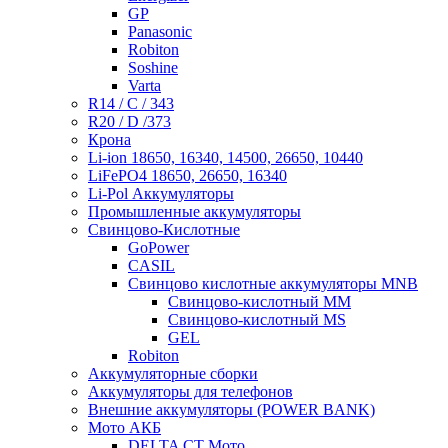
GP
Panasonic
Robiton
Soshine
Varta
R14 / C / 343
R20 / D /373
Крона
Li-ion 18650, 16340, 14500, 26650, 10440
LiFePO4 18650, 26650, 16340
Li-Pol Аккумуляторы
Промышленные аккумуляторы
Свинцово-Кислотные
GoPower
CASIL
Свинцово кислотные аккумуляторы MNB
Cвинцово-кислотный MM
Cвинцово-кислотный MS
GEL
Robiton
Аккумуляторные сборки
Аккумуляторы для телефонов
Внешние аккумуляторы (POWER BANK)
Мото АКБ
DELTA CT Мото