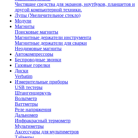
Чистящие средства для экранов, ноутбуков, планшетов и
другой компьютерной техники.
Лупы (Увеличительное стекло)
Модули
Магниты
Поисковые магниты
Магнитные держатели инструмента
Магнитные держатели для сварки
Неодимовые магниты
Автокомпрессоры
Беспроводные звонки
Газовые горелки
Диски
Verbatim
Измерительные приборы
USB тестеры
Штангенциркуль
Вольтметр
Ваттметры
Реле напряжения
Дальномер
Инфракрасный термометр
Мультиметры
Аксессуары для мультиметров
Таймеры