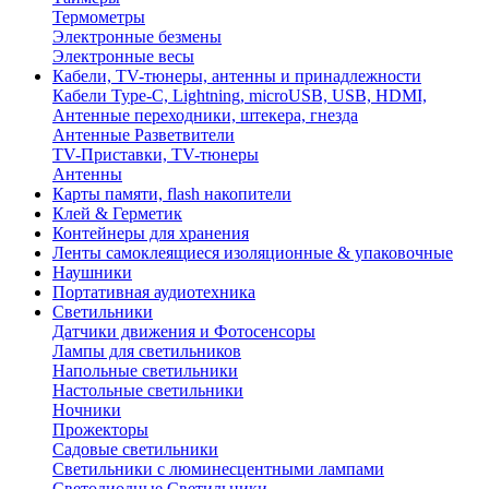
Термометры
Электронные безмены
Электронные весы
Кабели, TV-тюнеры, антенны и принадлежности
Кабели Type-C, Lightning, microUSB, USB, HDMI,
Антенные переходники, штекера, гнезда
Антенные Разветвители
TV-Приставки, TV-тюнеры
Антенны
Карты памяти, flash накопители
Клей & Герметик
Контейнеры для хранения
Ленты самоклеящиеся изоляционные & упаковочные
Наушники
Портативная аудиотехника
Светильники
Датчики движения и Фотосенсоры
Лампы для светильников
Напольные светильники
Настольные светильники
Ночники
Прожекторы
Садовые светильники
Светильники с люминесцентными лампами
Светодиодные Светильники