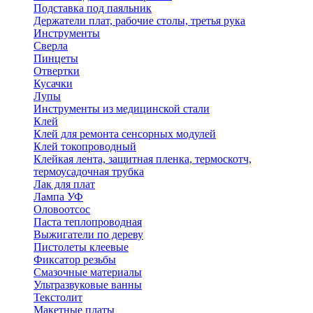
Подставка под паяльник
Держатели плат, рабочие столы, третья рука
Инструменты
Сверла
Пинцеты
Отвертки
Кусачки
Лупы
Инструменты из медицинской стали
Клей
Клей для ремонта сенсорных модулей
Клей токопроводный
Клейкая лента, защитная пленка, термоскотч,
термоусадочная трубка
Лак для плат
Лампа УФ
Оловоотсос
Паста теплопроводная
Выжигатели по дереву
Пистолеты клеевые
Фиксатор резьбы
Смазочные материалы
Ультразвуковые ванны
Текстолит
Макетные платы