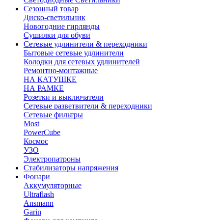
Сезонный товар
Диско-светильник
Новогодние гирлянды
Сушилки для обуви
Сетевые удлинители & переходники
Бытовые сетевые удлинители
Колодки для сетевых удлинителей
Ремонтно-монтажные
НА КАТУШКЕ
НА РАМКЕ
Розетки и выключатели
Сетевые разветвители & переходники
Сетевые фильтры
Most
PowerCube
Космос
УЗО
Электропатроны
Стабилизаторы напряжения
Фонари
Аккумуляторные
Ultraflash
Ansmann
Garin