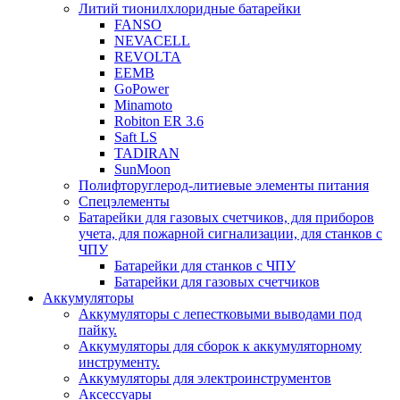
Литий тионилхлоридные батарейки
FANSO
NEVACELL
REVOLTA
EEMB
GoPower
Minamoto
Robiton ER 3.6
Saft LS
TADIRAN
SunMoon
Полифторуглерод-литиевые элементы питания
Спецэлементы
Батарейки для газовых счетчиков, для приборов
учета, для пожарной сигнализации, для станков с
ЧПУ
Батарейки для станков с ЧПУ
Батарейки для газовых счетчиков
Аккумуляторы
Аккумуляторы с лепестковыми выводами под
пайку.
Аккумуляторы для сборок к аккумуляторному
инструменту.
Аккумуляторы для электроинструментов
Аксессуары