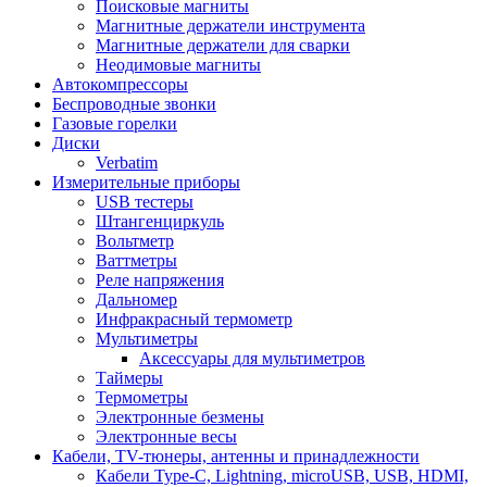
Поисковые магниты
Магнитные держатели инструмента
Магнитные держатели для сварки
Неодимовые магниты
Автокомпрессоры
Беспроводные звонки
Газовые горелки
Диски
Verbatim
Измерительные приборы
USB тестеры
Штангенциркуль
Вольтметр
Ваттметры
Реле напряжения
Дальномер
Инфракрасный термометр
Мультиметры
Аксессуары для мультиметров
Таймеры
Термометры
Электронные безмены
Электронные весы
Кабели, TV-тюнеры, антенны и принадлежности
Кабели Type-C, Lightning, microUSB, USB, HDMI,