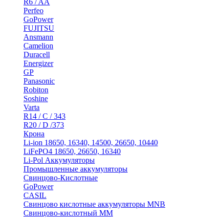
R6 / AA
Perfeo
GoPower
FUJITSU
Ansmann
Camelion
Duracell
Energizer
GP
Panasonic
Robiton
Soshine
Varta
R14 / C / 343
R20 / D /373
Крона
Li-ion 18650, 16340, 14500, 26650, 10440
LiFePO4 18650, 26650, 16340
Li-Pol Аккумуляторы
Промышленные аккумуляторы
Свинцово-Кислотные
GoPower
CASIL
Свинцово кислотные аккумуляторы MNB
Cвинцово-кислотный MM