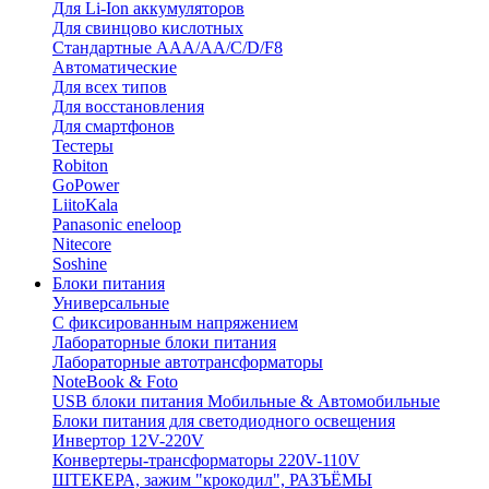
Для Li-Ion аккумуляторов
Для свинцово кислотных
Стандартные ААА/АА/С/D/F8
Автоматические
Для всех типов
Для восстановления
Для смартфонов
Тестеры
Robiton
GoPower
LiitoKala
Panasonic eneloop
Nitecore
Soshine
Блоки питания
Универсальные
C фиксированным напряжением
Лабораторные блоки питания
Лабораторные автотрансформаторы
NoteBook & Foto
USB блоки питания Мобильные & Автомобильные
Блоки питания для светодиодного освещения
Инвертор 12V-220V
Конвертеры-трансформаторы 220V-110V
ШТЕКЕРА, зажим "крокодил", РАЗЪЁМЫ