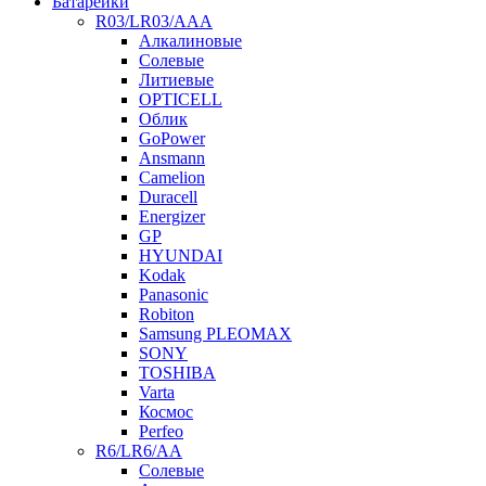
Батарейки
R03/LR03/AAA
Алкалиновые
Солевые
Литиевые
OPTICELL
Облик
GoPower
Ansmann
Camelion
Duracell
Energizer
GP
HYUNDAI
Kodak
Panasonic
Robiton
Samsung PLEOMAX
SONY
TOSHIBA
Varta
Космос
Perfeo
R6/LR6/AA
Солевые