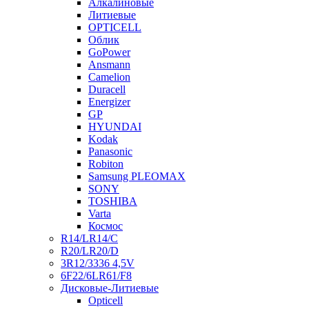
Алкалиновые
Литиевые
OPTICELL
Облик
GoPower
Ansmann
Camelion
Duracell
Energizer
GP
HYUNDAI
Kodak
Panasonic
Robiton
Samsung PLEOMAX
SONY
TOSHIBA
Varta
Космос
R14/LR14/C
R20/LR20/D
3R12/3336 4,5V
6F22/6LR61/F8
Дисковые-Литиевые
Opticell