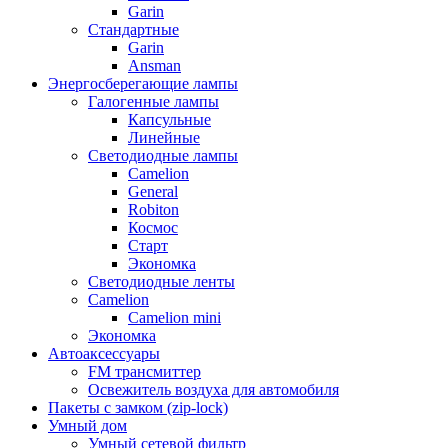
Garin
Стандартные
Garin
Ansman
Энергосберегающие лампы
Галогенные лампы
Капсульные
Линейные
Светодиодные лампы
Camelion
General
Robiton
Космос
Старт
Экономка
Светодиодные ленты
Camelion
Camelion mini
Экономка
Автоаксессуары
FM трансмиттер
Освежитель воздуха для автомобиля
Пакеты с замком (zip-lock)
Умный дом
Умный сетевой фильтр