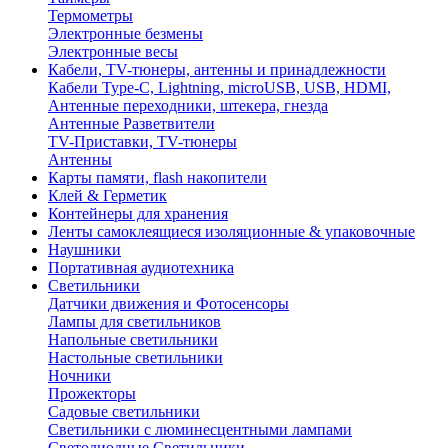
Термометры
Электронные безмены
Электронные весы
Кабели, TV-тюнеры, антенны и принадлежности
Кабели Type-C, Lightning, microUSB, USB, HDMI,
Антенные переходники, штекера, гнезда
Антенные Разветвители
TV-Приставки, TV-тюнеры
Антенны
Карты памяти, flash накопители
Клей & Герметик
Контейнеры для хранения
Ленты самоклеящиеся изоляционные & упаковочные
Наушники
Портативная аудиотехника
Светильники
Датчики движения и Фотосенсоры
Лампы для светильников
Напольные светильники
Настольные светильники
Ночники
Прожекторы
Садовые светильники
Светильники с люминесцентными лампами
Светодиодные Светильники