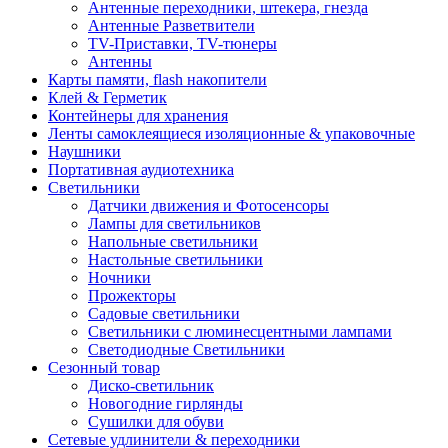
Антенные переходники, штекера, гнезда
Антенные Разветвители
TV-Приставки, TV-тюнеры
Антенны
Карты памяти, flash накопители
Клей & Герметик
Контейнеры для хранения
Ленты самоклеящиеся изоляционные & упаковочные
Наушники
Портативная аудиотехника
Светильники
Датчики движения и Фотосенсоры
Лампы для светильников
Напольные светильники
Настольные светильники
Ночники
Прожекторы
Садовые светильники
Светильники с люминесцентными лампами
Светодиодные Светильники
Сезонный товар
Диско-светильник
Новогодние гирлянды
Сушилки для обуви
Сетевые удлинители & переходники