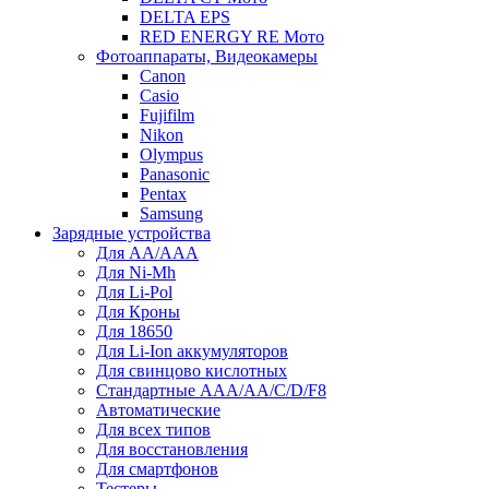
DELTA EPS
RED ENERGY RE Мото
Фотоаппараты, Видеокамеры
Canon
Casio
Fujifilm
Nikon
Olympus
Panasonic
Pentax
Samsung
Зарядные устройства
Для AA/AAA
Для Ni-Mh
Для Li-Pol
Для Кроны
Для 18650
Для Li-Ion аккумуляторов
Для свинцово кислотных
Стандартные ААА/АА/С/D/F8
Автоматические
Для всех типов
Для восстановления
Для смартфонов
Тестеры