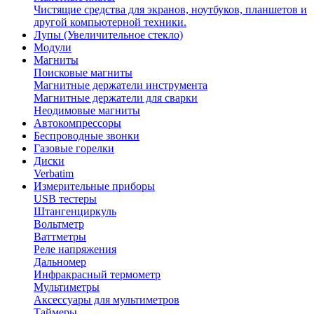
Чистящие средства для экранов, ноутбуков, планшетов и
другой компьютерной техники.
Лупы (Увеличительное стекло)
Модули
Магниты
Поисковые магниты
Магнитные держатели инструмента
Магнитные держатели для сварки
Неодимовые магниты
Автокомпрессоры
Беспроводные звонки
Газовые горелки
Диски
Verbatim
Измерительные приборы
USB тестеры
Штангенциркуль
Вольтметр
Ваттметры
Реле напряжения
Дальномер
Инфракрасный термометр
Мультиметры
Аксессуары для мультиметров
Таймеры