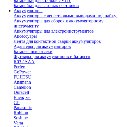
Батарейки для станков с ЧПУ
Батарейки для газовых счетчиков
Аккумуляторы
Аккумуляторы с лепестковыми выводами под пайку.
Аккумуляторы для сборок к аккумуляторному
инструменту.
Аккумуляторы для электроинструментов
Аксессуары
Лента для контактной сварки аккумуляторов
Адаптеры для аккумуляторов
Батареечные отсеки
Футляры для аккумуляторов и батареек
R03 / AAA
Perfeo
GoPower
FUJITSU
Ansmann
Camelion
Duracell
Energizer
GP
Panasonic
Robiton
Soshine
Varta