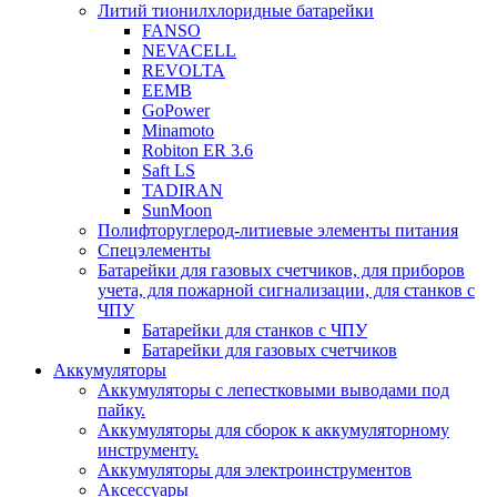
Литий тионилхлоридные батарейки
FANSO
NEVACELL
REVOLTA
EEMB
GoPower
Minamoto
Robiton ER 3.6
Saft LS
TADIRAN
SunMoon
Полифторуглерод-литиевые элементы питания
Спецэлементы
Батарейки для газовых счетчиков, для приборов
учета, для пожарной сигнализации, для станков с
ЧПУ
Батарейки для станков с ЧПУ
Батарейки для газовых счетчиков
Аккумуляторы
Аккумуляторы с лепестковыми выводами под
пайку.
Аккумуляторы для сборок к аккумуляторному
инструменту.
Аккумуляторы для электроинструментов
Аксессуары