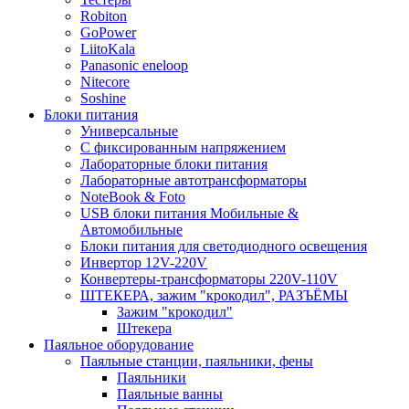
Robiton
GoPower
LiitoKala
Panasonic eneloop
Nitecore
Soshine
Блоки питания
Универсальные
C фиксированным напряжением
Лабораторные блоки питания
Лабораторные автотрансформаторы
NoteBook & Foto
USB блоки питания Мобильные &
Автомобильные
Блоки питания для светодиодного освещения
Инвертор 12V-220V
Конвертеры-трансформаторы 220V-110V
ШТЕКЕРА, зажим "крокодил", РАЗЪЁМЫ
Зажим "крокодил"
Штекера
Паяльное оборудование
Паяльные станции, паяльники, фены
Паяльники
Паяльные ванны