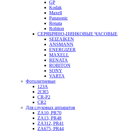
GP
Kodak
Maxell
Panasonic
Renata
Robiton
СЕРЯБРЯНО-ЦИНКОВЫЕ ЧАСОВЫЕ
SEIZAIKEN
ANSMANN
ENERGIZER
MAXELL
RENATA
ROBITON
SONY
VARTA
Фотолитиевые
123A
2CR5
CR-P2
CR2
Для слуховых аппаратов
ZA10, PR70
ZA13, PR48
ZA312, PR41
ZA675, PR44