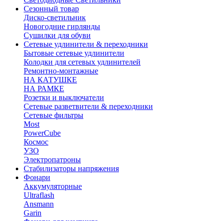
Сезонный товар
Диско-светильник
Новогодние гирлянды
Сушилки для обуви
Сетевые удлинители & переходники
Бытовые сетевые удлинители
Колодки для сетевых удлинителей
Ремонтно-монтажные
НА КАТУШКЕ
НА РАМКЕ
Розетки и выключатели
Сетевые разветвители & переходники
Сетевые фильтры
Most
PowerCube
Космос
УЗО
Электропатроны
Стабилизаторы напряжения
Фонари
Аккумуляторные
Ultraflash
Ansmann
Garin