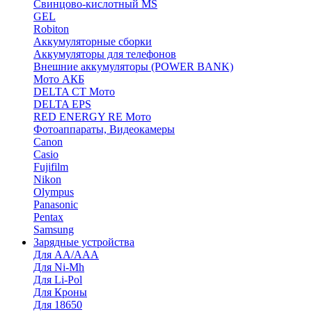
Cвинцово-кислотный MS
GEL
Robiton
Аккумуляторные сборки
Аккумуляторы для телефонов
Внешние аккумуляторы (POWER BANK)
Мото АКБ
DELTA CT Мото
DELTA EPS
RED ENERGY RE Мото
Фотоаппараты, Видеокамеры
Canon
Casio
Fujifilm
Nikon
Olympus
Panasonic
Pentax
Samsung
Зарядные устройства
Для AA/AAA
Для Ni-Mh
Для Li-Pol
Для Кроны
Для 18650