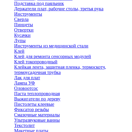
Подставка под паяльник
Держатели плат, рабочие столы, третья рука
Инструменты
Сверла
Пинцеты
Отвертки
Кусачки
Лупы
Инструменты из медицинской стали
Клей
Клей для ремонта сенсорных модулей
Клей токопроводный
Клейкая лента, защитная пленка, термоскотч,
термоусадочная трубка
Лак для плат
Лампа УФ
Оловоотсос
Паста теплопроводная
Выжигатели по дереву
Пистолеты клеевые
Фиксатор резьбы
Смазочные материалы
Ультразвуковые ванны
Текстолит
Макетные платы