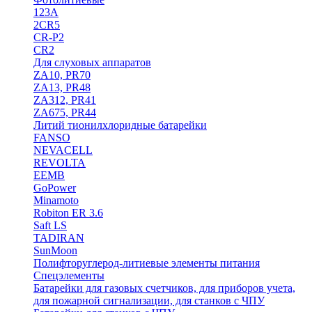
123A
2CR5
CR-P2
CR2
Для слуховых аппаратов
ZA10, PR70
ZA13, PR48
ZA312, PR41
ZA675, PR44
Литий тионилхлоридные батарейки
FANSO
NEVACELL
REVOLTA
EEMB
GoPower
Minamoto
Robiton ER 3.6
Saft LS
TADIRAN
SunMoon
Полифторуглерод-литиевые элементы питания
Спецэлементы
Батарейки для газовых счетчиков, для приборов учета,
для пожарной сигнализации, для станков с ЧПУ