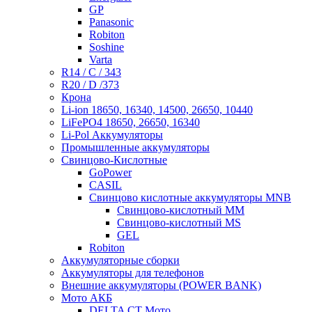
GP
Panasonic
Robiton
Soshine
Varta
R14 / C / 343
R20 / D /373
Крона
Li-ion 18650, 16340, 14500, 26650, 10440
LiFePO4 18650, 26650, 16340
Li-Pol Аккумуляторы
Промышленные аккумуляторы
Свинцово-Кислотные
GoPower
CASIL
Свинцово кислотные аккумуляторы MNB
Cвинцово-кислотный MM
Cвинцово-кислотный MS
GEL
Robiton
Аккумуляторные сборки
Аккумуляторы для телефонов
Внешние аккумуляторы (POWER BANK)
Мото АКБ
DELTA CT Мото