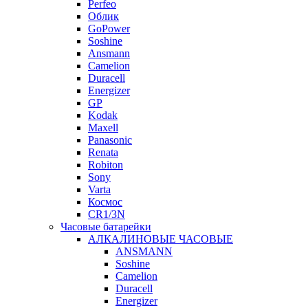
Perfeo
Облик
GoPower
Soshine
Ansmann
Camelion
Duracell
Energizer
GP
Kodak
Maxell
Panasonic
Renata
Robiton
Sony
Varta
Космос
CR1/3N
Часовые батарейки
АЛКАЛИНОВЫЕ ЧАСОВЫЕ
ANSMANN
Soshine
Camelion
Duracell
Energizer