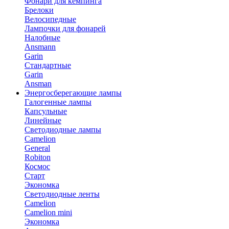
Фонари для кемпинга
Брелоки
Велосипедные
Лампочки для фонарей
Налобные
Ansmann
Garin
Стандартные
Garin
Ansman
Энергосберегающие лампы
Галогенные лампы
Капсульные
Линейные
Светодиодные лампы
Camelion
General
Robiton
Космос
Старт
Экономка
Светодиодные ленты
Camelion
Camelion mini
Экономка