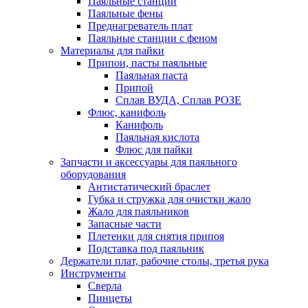
Паяльные станции
Паяльные фены
Преднагреватель плат
Паяльные станции с феном
Материалы для пайки
Припои, пасты паяльные
Паяльная паста
Припой
Сплав ВУДА, Сплав РОЗЕ
Флюс, канифоль
Канифоль
Паяльная кислота
Флюс для пайки
Запчасти и аксессуары для паяльного
оборудования
Антистатический браслет
Губка и стружка для очистки жало
Жало для паяльников
Запасные части
Плетенки для снятия припоя
Подставка под паяльник
Держатели плат, рабочие столы, третья рука
Инструменты
Сверла
Пинцеты