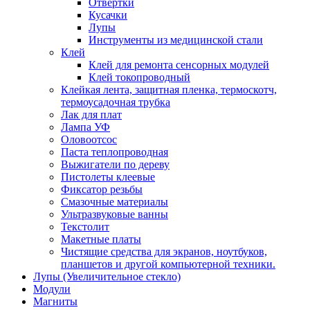
Отвертки
Кусачки
Лупы
Инструменты из медицинской стали
Клей
Клей для ремонта сенсорных модулей
Клей токопроводный
Клейкая лента, защитная пленка, термоскотч,
термоусадочная трубка
Лак для плат
Лампа УФ
Оловоотсос
Паста теплопроводная
Выжигатели по дереву
Пистолеты клеевые
Фиксатор резьбы
Смазочные материалы
Ультразвуковые ванны
Текстолит
Макетные платы
Чистящие средства для экранов, ноутбуков,
планшетов и другой компьютерной техники.
Лупы (Увеличительное стекло)
Модули
Магниты