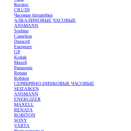
Космос
CR1/3N
Часовые батарейки
АЛКАЛИНОВЫЕ ЧАСОВЫЕ
ANSMANN
Soshine
Camelion
Duracell
Energizer
GP
Kodak
Maxell
Panasonic
Renata
Robiton
СЕРЯБРЯНО-ЦИНКОВЫЕ ЧАСОВЫЕ
SEIZAIKEN
ANSMANN
ENERGIZER
MAXELL
RENATA
ROBITON
SONY
VARTA
Фотолитиевые