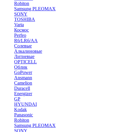
Robiton
Samsung PLEOMAX
SONY
TOSHIBA
Varta
Космос
Perfeo
R6/LR6/AA
Солевые
Алкалиновые
Литиевые
OPTICELL
Облик
GoPower
Ansmann
Camelion
Duracell
Energizer
GP
HYUNDAI
Kodak
Panasonic
Robiton
Samsung PLEOMAX
SONY