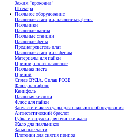
Зажим "крокодил"
Штекера
Паяльное оборудование
Паяльные станции, паяльники, фены
Паяльники
Паяльные ванны
Паяльные станции
Паяльные фены
Преднагреватель плат
Паяльные станции с феном
Материалы для пайки
Припои, пасты паяльные
Паяльная паста
Припой
Сплав ВУДА, Сплав РОЗЕ
Флюс, канифоль
Канифоль
Паяльная кислота
Флюс для пайки
Запчасти и аксессуары для паяльного оборудования
Антистатический браслет
Губка и стружка для очистки жало
Жало для паяльников
Запасные части
Плетенки для снятия припоя