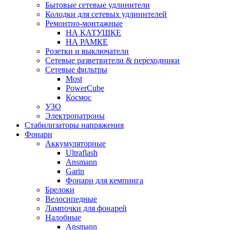
Бытовые сетевые удлинители
Колодки для сетевых удлинителей
Ремонтно-монтажные
НА КАТУШКЕ
НА РАМКЕ
Розетки и выключатели
Сетевые разветвители & переходники
Сетевые фильтры
Most
PowerCube
Космос
УЗО
Электропатроны
Стабилизаторы напряжения
Фонари
Аккумуляторные
Ultraflash
Ansmann
Garin
Фонари для кемпинга
Брелоки
Велосипедные
Лампочки для фонарей
Налобные
Ansmann