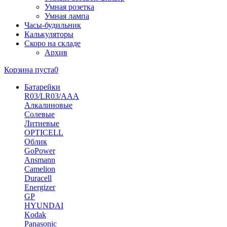
Умная розетка
Умная лампа
Часы-будильник
Калькуляторы
Скоро на складе
Архив
Корзина пуста
0
Батарейки
R03/LR03/AAA
Алкалиновые
Солевые
Литиевые
OPTICELL
Облик
GoPower
Ansmann
Camelion
Duracell
Energizer
GP
HYUNDAI
Kodak
Panasonic