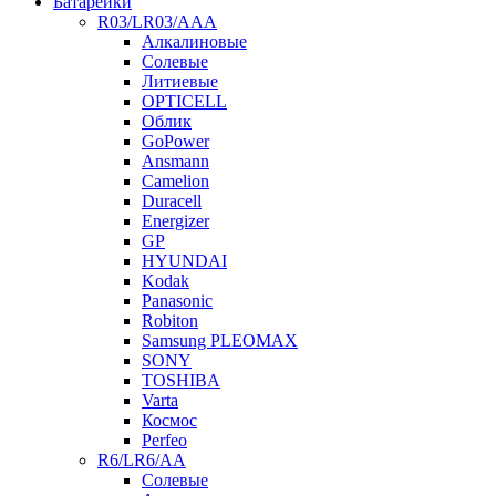
Батарейки
R03/LR03/AAA
Алкалиновые
Солевые
Литиевые
OPTICELL
Облик
GoPower
Ansmann
Camelion
Duracell
Energizer
GP
HYUNDAI
Kodak
Panasonic
Robiton
Samsung PLEOMAX
SONY
TOSHIBA
Varta
Космос
Perfeo
R6/LR6/AA
Солевые