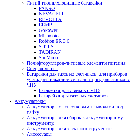
Литий тионилхлоридные батарейки
FANSO
NEVACELL
REVOLTA
EEMB
GoPower
Minamoto
Robiton ER 3.6
Saft LS
TADIRAN
SunMoon
Полифторуглерод-литиевые элементы питания
Спецэлементы
Батарейки для газовых счетчиков, для приборов
учета, для пожарной сигнализации, для станков с
ЧПУ
Батарейки для станков с ЧПУ
Батарейки для газовых счетчиков
Аккумуляторы
Аккумуляторы с лепестковыми выводами под
пайку.
Аккумуляторы для сборок к аккумуляторному
инструменту.
Аккумуляторы для электроинструментов
Аксессуары