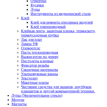
Отвертки
Кусачки
Лупы
Инструменты из медицинской стали
Клей
Клей для ремонта сенсорных модулей
Клей токопроводный
Клейкая лента, защитная пленка, термоскотч,
термоусадочная трубка
Лак для плат
Лампа УФ
Оловоотсос
Паста теплопроводная
Выжигатели по дереву
Пистолеты клеевые
Фиксатор резьбы
Смазочные материалы
Ультразвуковые ванны
Текстолит
Макетные платы
Чистящие средства для экранов, ноутбуков,
планшетов и другой компьютерной техники.
Лупы (Увеличительное стекло)
Модули
Магниты