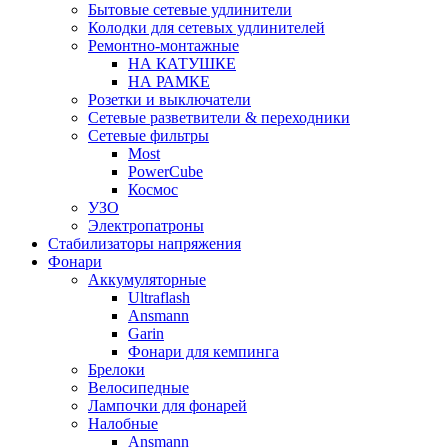
Бытовые сетевые удлинители
Колодки для сетевых удлинителей
Ремонтно-монтажные
НА КАТУШКЕ
НА РАМКЕ
Розетки и выключатели
Сетевые разветвители & переходники
Сетевые фильтры
Most
PowerCube
Космос
УЗО
Электропатроны
Стабилизаторы напряжения
Фонари
Аккумуляторные
Ultraflash
Ansmann
Garin
Фонари для кемпинга
Брелоки
Велосипедные
Лампочки для фонарей
Налобные
Ansmann