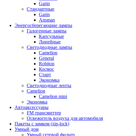
Garin
Стандартные
Garin
Ansman
Энергосберегающие лампы
Галогенные лампы
Капсульные
Линейные
Светодиодные лампы
Camelion
General
Robiton
Космос
Старт
Экономка
Светодиодные ленты
Camelion
Camelion mini
Экономка
Автоаксессуары
FM трансмиттер
Освежитель воздуха для автомобиля
Пакеты с замком (zip-lock)
Умный дом
Умный сетевой фильтр