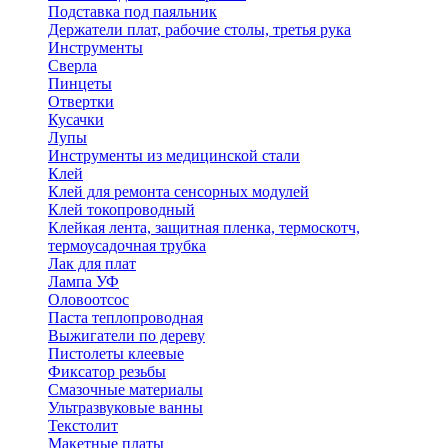
Подставка под паяльник
Держатели плат, рабочие столы, третья рука
Инструменты
Сверла
Пинцеты
Отвертки
Кусачки
Лупы
Инструменты из медицинской стали
Клей
Клей для ремонта сенсорных модулей
Клей токопроводный
Клейкая лента, защитная пленка, термоскотч,
термоусадочная трубка
Лак для плат
Лампа УФ
Оловоотсос
Паста теплопроводная
Выжигатели по дереву
Пистолеты клеевые
Фиксатор резьбы
Смазочные материалы
Ультразвуковые ванны
Текстолит
Макетные платы