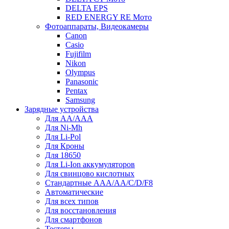
DELTA EPS
RED ENERGY RE Мото
Фотоаппараты, Видеокамеры
Canon
Casio
Fujifilm
Nikon
Olympus
Panasonic
Pentax
Samsung
Зарядные устройства
Для AA/AAA
Для Ni-Mh
Для Li-Pol
Для Кроны
Для 18650
Для Li-Ion аккумуляторов
Для свинцово кислотных
Стандартные ААА/АА/С/D/F8
Автоматические
Для всех типов
Для восстановления
Для смартфонов
Тестеры