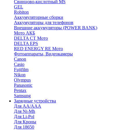
Cвинцово-кислотный MS
GEL
Robiton
Аккумуляторные сборки
Аккумуляторы для телефонов
Внешние аккумуляторы (POWER BANK)
Мото АКБ
DELTA CT Мото
DELTA EPS
RED ENERGY RE Мото
Фотоаппараты, Видеокамеры
Canon
Casio
Fujifilm
Nikon
Olympus
Panasonic
Pentax
Samsung
Зарядные устройства
Для AA/AAA
Для Ni-Mh
Для Li-Pol
Для Кроны
Для 18650