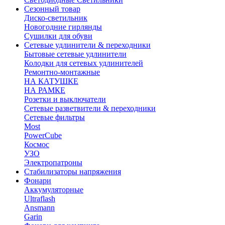
Сезонный товар
Диско-светильник
Новогодние гирлянды
Сушилки для обуви
Сетевые удлинители & переходники
Бытовые сетевые удлинители
Колодки для сетевых удлинителей
Ремонтно-монтажные
НА КАТУШКЕ
НА РАМКЕ
Розетки и выключатели
Сетевые разветвители & переходники
Сетевые фильтры
Most
PowerCube
Космос
УЗО
Электропатроны
Стабилизаторы напряжения
Фонари
Аккумуляторные
Ultraflash
Ansmann
Garin