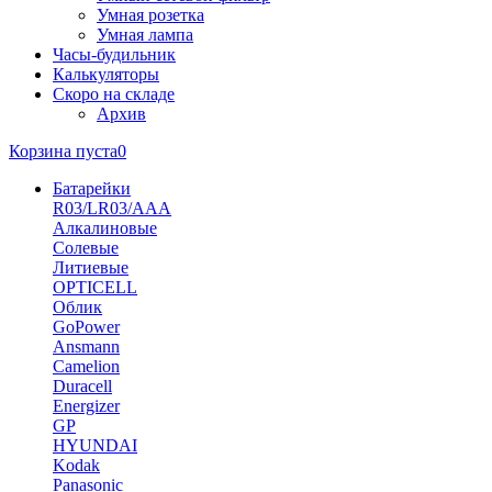
Умная розетка
Умная лампа
Часы-будильник
Калькуляторы
Скоро на складе
Архив
Корзина пуста
0
Батарейки
R03/LR03/AAA
Алкалиновые
Солевые
Литиевые
OPTICELL
Облик
GoPower
Ansmann
Camelion
Duracell
Energizer
GP
HYUNDAI
Kodak
Panasonic