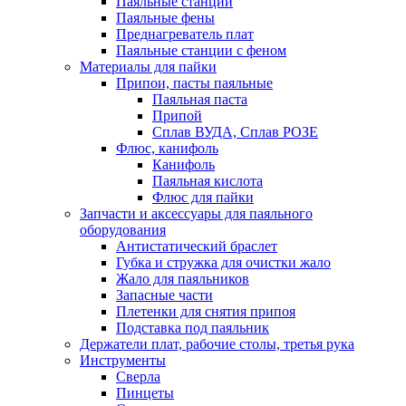
Паяльные станции
Паяльные фены
Преднагреватель плат
Паяльные станции с феном
Материалы для пайки
Припои, пасты паяльные
Паяльная паста
Припой
Сплав ВУДА, Сплав РОЗЕ
Флюс, канифоль
Канифоль
Паяльная кислота
Флюс для пайки
Запчасти и аксессуары для паяльного
оборудования
Антистатический браслет
Губка и стружка для очистки жало
Жало для паяльников
Запасные части
Плетенки для снятия припоя
Подставка под паяльник
Держатели плат, рабочие столы, третья рука
Инструменты
Сверла
Пинцеты