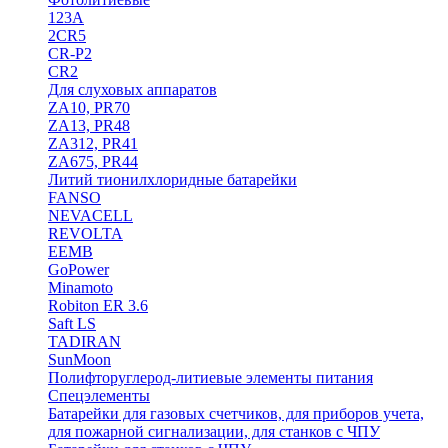
123A
2CR5
CR-P2
CR2
Для слуховых аппаратов
ZA10, PR70
ZA13, PR48
ZA312, PR41
ZA675, PR44
Литий тионилхлоридные батарейки
FANSO
NEVACELL
REVOLTA
EEMB
GoPower
Minamoto
Robiton ER 3.6
Saft LS
TADIRAN
SunMoon
Полифторуглерод-литиевые элементы питания
Спецэлементы
Батарейки для газовых счетчиков, для приборов учета,
для пожарной сигнализации, для станков с ЧПУ