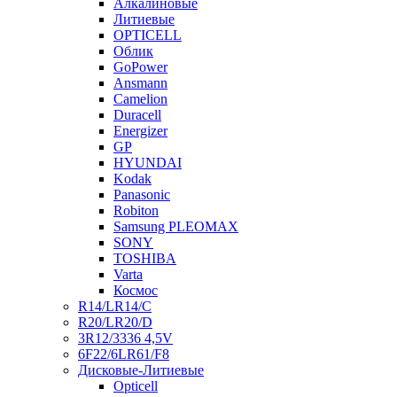
Алкалиновые
Литиевые
OPTICELL
Облик
GoPower
Ansmann
Camelion
Duracell
Energizer
GP
HYUNDAI
Kodak
Panasonic
Robiton
Samsung PLEOMAX
SONY
TOSHIBA
Varta
Космос
R14/LR14/C
R20/LR20/D
3R12/3336 4,5V
6F22/6LR61/F8
Дисковые-Литиевые
Opticell