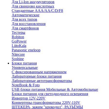
Для Li-Ion аккумуляторов
Для свинцово кислотных
Стандартные ААА/АА/С/D/F8
Автоматические
Для всех типов
Для восстановления
Для смартфонов
Тестеры
Robiton
GoPower
LiitoKala
Panasonic eneloop
Nitecore
Soshine
Блоки питания
Универсальные
C фиксированным напряжением
Лабораторные блоки питания
Лабораторные автотрансформаторы
NoteBook & Foto
USB блоки питания Мобильные & Автомобильные
Блоки питания для светодиодного освещения
Инвертор 12V-220V
Конвертеры-трансформаторы 220V-110V
ШТЕКЕРА, зажим "крокодил", РАЗЪЁМЫ