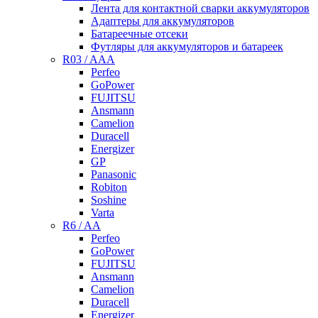
Лента для контактной сварки аккумуляторов
Адаптеры для аккумуляторов
Батареечные отсеки
Футляры для аккумуляторов и батареек
R03 / AAA
Perfeo
GoPower
FUJITSU
Ansmann
Camelion
Duracell
Energizer
GP
Panasonic
Robiton
Soshine
Varta
R6 / AA
Perfeo
GoPower
FUJITSU
Ansmann
Camelion
Duracell
Energizer