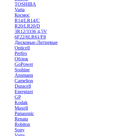
TOSHIBA
Varta
Космос
R14/LR14/C
R20/LR20/D
3R12/3336 4,5V
6F22/6LR61/F8
Дисковые-Литиевые
Opticell
Perfeo
Облик
GoPower
Soshine
Ansmann
Camelion
Duracell
Energizer
GP
Kodak
Maxell
Panasonic
Renata
Robiton
Sony
Varta