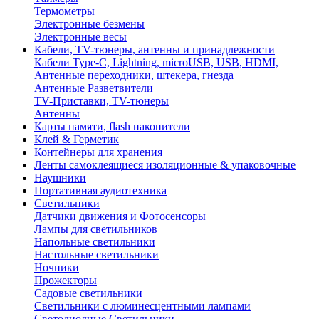
Термометры
Электронные безмены
Электронные весы
Кабели, TV-тюнеры, антенны и принадлежности
Кабели Type-C, Lightning, microUSB, USB, HDMI,
Антенные переходники, штекера, гнезда
Антенные Разветвители
TV-Приставки, TV-тюнеры
Антенны
Карты памяти, flash накопители
Клей & Герметик
Контейнеры для хранения
Ленты самоклеящиеся изоляционные & упаковочные
Наушники
Портативная аудиотехника
Светильники
Датчики движения и Фотосенсоры
Лампы для светильников
Напольные светильники
Настольные светильники
Ночники
Прожекторы
Садовые светильники
Светильники с люминесцентными лампами
Светодиодные Светильники