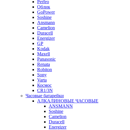
Perfeo
Облик
GoPower
Soshine
Ansmann
Camelion
Duracell
Energizer
GP
Kodak
Maxell
Panasonic
Renata
Robiton
Sony
Varta
Космос
CR1/3N
Часовые батарейки
АЛКАЛИНОВЫЕ ЧАСОВЫЕ
ANSMANN
Soshine
Camelion
Duracell
Energizer