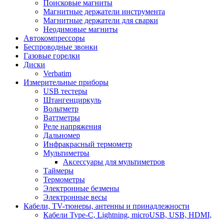
Поисковые магниты
Магнитные держатели инструмента
Магнитные держатели для сварки
Неодимовые магниты
Автокомпрессоры
Беспроводные звонки
Газовые горелки
Диски
Verbatim
Измерительные приборы
USB тестеры
Штангенциркуль
Вольтметр
Ваттметры
Реле напряжения
Дальномер
Инфракрасный термометр
Мультиметры
Аксессуары для мультиметров
Таймеры
Термометры
Электронные безмены
Электронные весы
Кабели, TV-тюнеры, антенны и принадлежности
Кабели Type-C, Lightning, microUSB, USB, HDMI,