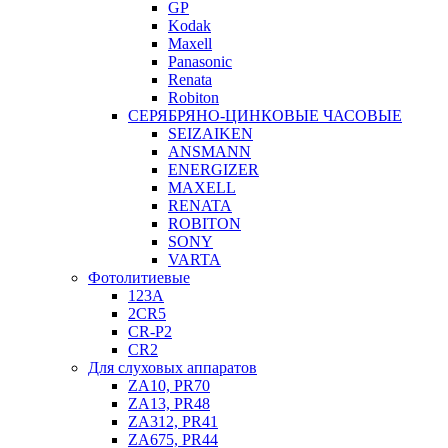
GP
Kodak
Maxell
Panasonic
Renata
Robiton
СЕРЯБРЯНО-ЦИНКОВЫЕ ЧАСОВЫЕ
SEIZAIKEN
ANSMANN
ENERGIZER
MAXELL
RENATA
ROBITON
SONY
VARTA
Фотолитиевые
123A
2CR5
CR-P2
CR2
Для слуховых аппаратов
ZA10, PR70
ZA13, PR48
ZA312, PR41
ZA675, PR44