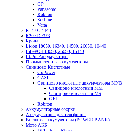
GP
Panasonic
Robiton
Soshine
Varta
R14 / C / 343
R20 / D /373
Крона
Li-ion 18650, 16340, 14500, 26650, 10440
LiFePO4 18650, 26650, 16340
Li-Pol Аккумуляторы
Промышленные аккумуляторы
Свинцово-Кислотные
GoPower
CASIL
Свинцово кислотные аккумуляторы MNB
Cвинцово-кислотный MM
Cвинцово-кислотный MS
GEL
Robiton
Аккумуляторные сборки
Аккумуляторы для телефонов
Внешние аккумуляторы (POWER BANK)
Мото АКБ
DELTA CT Мото