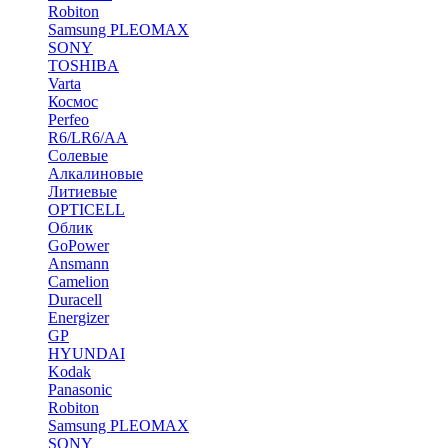
Robiton
Samsung PLEOMAX
SONY
TOSHIBA
Varta
Космос
Perfeo
R6/LR6/AA
Солевые
Алкалиновые
Литиевые
OPTICELL
Облик
GoPower
Ansmann
Camelion
Duracell
Energizer
GP
HYUNDAI
Kodak
Panasonic
Robiton
Samsung PLEOMAX
SONY