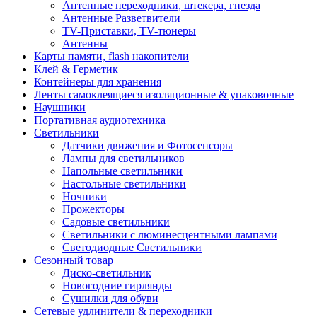
Антенные переходники, штекера, гнезда
Антенные Разветвители
TV-Приставки, TV-тюнеры
Антенны
Карты памяти, flash накопители
Клей & Герметик
Контейнеры для хранения
Ленты самоклеящиеся изоляционные & упаковочные
Наушники
Портативная аудиотехника
Светильники
Датчики движения и Фотосенсоры
Лампы для светильников
Напольные светильники
Настольные светильники
Ночники
Прожекторы
Садовые светильники
Светильники с люминесцентными лампами
Светодиодные Светильники
Сезонный товар
Диско-светильник
Новогодние гирлянды
Сушилки для обуви
Сетевые удлинители & переходники