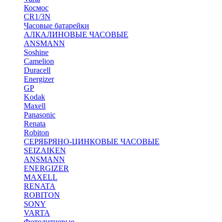
Космос
CR1/3N
Часовые батарейки
АЛКАЛИНОВЫЕ ЧАСОВЫЕ
ANSMANN
Soshine
Camelion
Duracell
Energizer
GP
Kodak
Maxell
Panasonic
Renata
Robiton
СЕРЯБРЯНО-ЦИНКОВЫЕ ЧАСОВЫЕ
SEIZAIKEN
ANSMANN
ENERGIZER
MAXELL
RENATA
ROBITON
SONY
VARTA
Фотолитиевые