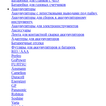
Батарейки для станков с ЧПУ
Батарейки для газовых счетчиков
Аккумуляторы
Аккумуляторы с лепестковыми выводами под пайку.
Аккумуляторы для сборок к аккумуляторному
инструменту.
Аккумуляторы для электроинструментов
Аксессуары
Лента для контактной сварки аккумуляторов
Адаптеры для аккумуляторов
Батареечные отсеки
Футляры для аккумуляторов и батареек
R03 / AAA
Perfeo
GoPower
FUJITSU
Ansmann
Camelion
Duracell
Energizer
GP
Panasonic
Robiton
Soshine
Varta