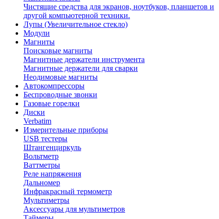
Чистящие средства для экранов, ноутбуков, планшетов и
другой компьютерной техники.
Лупы (Увеличительное стекло)
Модули
Магниты
Поисковые магниты
Магнитные держатели инструмента
Магнитные держатели для сварки
Неодимовые магниты
Автокомпрессоры
Беспроводные звонки
Газовые горелки
Диски
Verbatim
Измерительные приборы
USB тестеры
Штангенциркуль
Вольтметр
Ваттметры
Реле напряжения
Дальномер
Инфракрасный термометр
Мультиметры
Аксессуары для мультиметров
Таймеры