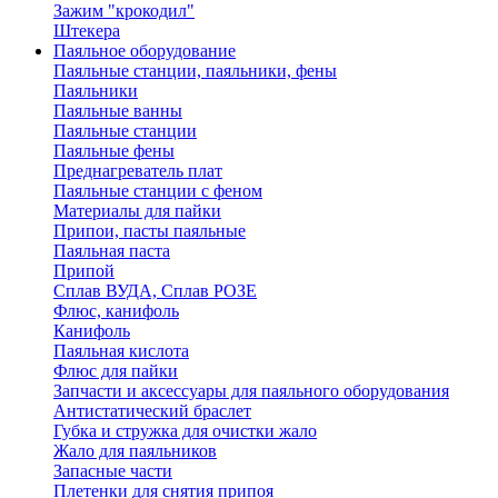
Зажим "крокодил"
Штекера
Паяльное оборудование
Паяльные станции, паяльники, фены
Паяльники
Паяльные ванны
Паяльные станции
Паяльные фены
Преднагреватель плат
Паяльные станции с феном
Материалы для пайки
Припои, пасты паяльные
Паяльная паста
Припой
Сплав ВУДА, Сплав РОЗЕ
Флюс, канифоль
Канифоль
Паяльная кислота
Флюс для пайки
Запчасти и аксессуары для паяльного оборудования
Антистатический браслет
Губка и стружка для очистки жало
Жало для паяльников
Запасные части
Плетенки для снятия припоя