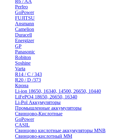
R6 / AA
Perfeo
GoPower
FUJITSU
Ansmann
Camelion
Duracell
Energizer
GP
Panasonic
Robiton
Soshine
Varta
R14 / C / 343
R20 / D /373
Крона
Li-ion 18650, 16340, 14500, 26650, 10440
LiFePO4 18650, 26650, 16340
Li-Pol Аккумуляторы
Промышленные аккумуляторы
Свинцово-Кислотные
GoPower
CASIL
Свинцово кислотные аккумуляторы MNB
Cвинцово-кислотный MM