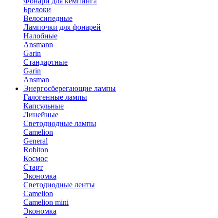
Фонари для кемпинга
Брелоки
Велосипедные
Лампочки для фонарей
Налобные
Ansmann
Garin
Стандартные
Garin
Ansman
Энергосберегающие лампы
Галогенные лампы
Капсульные
Линейные
Светодиодные лампы
Camelion
General
Robiton
Космос
Старт
Экономка
Светодиодные ленты
Camelion
Camelion mini
Экономка