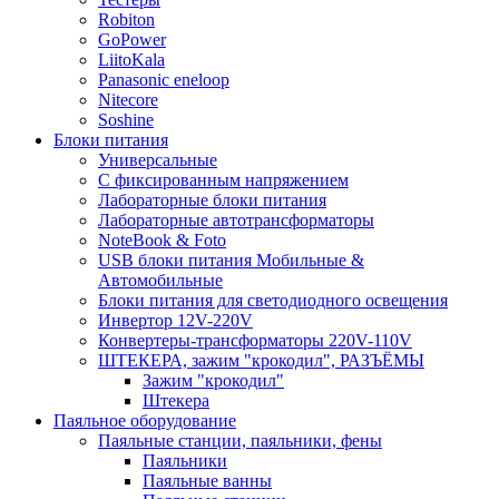
Robiton
GoPower
LiitoKala
Panasonic eneloop
Nitecore
Soshine
Блоки питания
Универсальные
C фиксированным напряжением
Лабораторные блоки питания
Лабораторные автотрансформаторы
NoteBook & Foto
USB блоки питания Мобильные &
Автомобильные
Блоки питания для светодиодного освещения
Инвертор 12V-220V
Конвертеры-трансформаторы 220V-110V
ШТЕКЕРА, зажим "крокодил", РАЗЪЁМЫ
Зажим "крокодил"
Штекера
Паяльное оборудование
Паяльные станции, паяльники, фены
Паяльники
Паяльные ванны