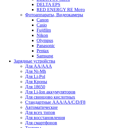
DELTA EPS
RED ENERGY RE Мото
Фотоаппараты, Видеокамеры
Canon
Casio
Fujifilm
Nikon
Olympus
Panasonic
Pentax
Samsung
Зарядные устройства
Для AA/AAA
Для Ni-Mh
Для Li-Pol
Для Кроны
Для 18650
Для Li-Ion аккумуляторов
Для свинцово кислотных
Стандартные ААА/АА/С/D/F8
Автоматические
Для всех типов
Для восстановления
Для смартфонов
Тестеры