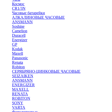
Космос
CR1/3N
Часовые батарейки
АЛКАЛИНОВЫЕ ЧАСОВЫЕ
ANSMANN
Soshine
Camelion
Duracell
Energizer
GP
Kodak
Maxell
Panasonic
Renata
Robiton
СЕРЯБРЯНО-ЦИНКОВЫЕ ЧАСОВЫЕ
SEIZAIKEN
ANSMANN
ENERGIZER
MAXELL
RENATA
ROBITON
SONY
VARTA
Фотолитиевые