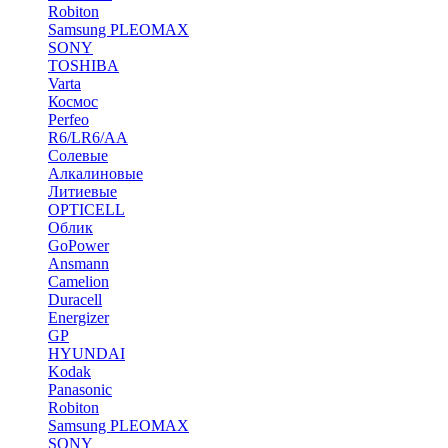
Robiton
Samsung PLEOMAX
SONY
TOSHIBA
Varta
Космос
Perfeo
R6/LR6/AA
Солевые
Алкалиновые
Литиевые
OPTICELL
Облик
GoPower
Ansmann
Camelion
Duracell
Energizer
GP
HYUNDAI
Kodak
Panasonic
Robiton
Samsung PLEOMAX
SONY