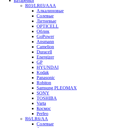
Батарейки
R03/LR03/AAA
Алкалиновые
Солевые
Литиевые
OPTICELL
Облик
GoPower
Ansmann
Camelion
Duracell
Energizer
GP
HYUNDAI
Kodak
Panasonic
Robiton
Samsung PLEOMAX
SONY
TOSHIBA
Varta
Космос
Perfeo
R6/LR6/AA
Солевые