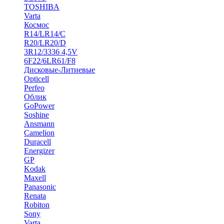
TOSHIBA
Varta
Космос
R14/LR14/C
R20/LR20/D
3R12/3336 4,5V
6F22/6LR61/F8
Дисковые-Литиевые
Opticell
Perfeo
Облик
GoPower
Soshine
Ansmann
Camelion
Duracell
Energizer
GP
Kodak
Maxell
Panasonic
Renata
Robiton
Sony
Varta