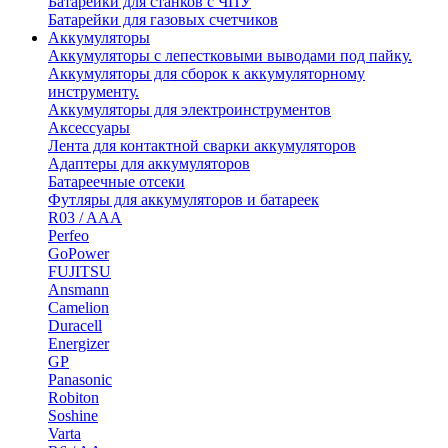
Батарейки для станков с ЧПУ
Батарейки для газовых счетчиков
Аккумуляторы
Аккумуляторы с лепестковыми выводами под пайку.
Аккумуляторы для сборок к аккумуляторному
инструменту.
Аккумуляторы для электроинструментов
Аксессуары
Лента для контактной сварки аккумуляторов
Адаптеры для аккумуляторов
Батареечные отсеки
Футляры для аккумуляторов и батареек
R03 / AAA
Perfeo
GoPower
FUJITSU
Ansmann
Camelion
Duracell
Energizer
GP
Panasonic
Robiton
Soshine
Varta