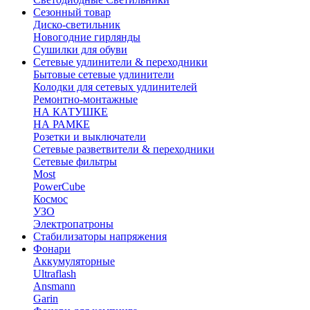
Сезонный товар
Диско-светильник
Новогодние гирлянды
Сушилки для обуви
Сетевые удлинители & переходники
Бытовые сетевые удлинители
Колодки для сетевых удлинителей
Ремонтно-монтажные
НА КАТУШКЕ
НА РАМКЕ
Розетки и выключатели
Сетевые разветвители & переходники
Сетевые фильтры
Most
PowerCube
Космос
УЗО
Электропатроны
Стабилизаторы напряжения
Фонари
Аккумуляторные
Ultraflash
Ansmann
Garin