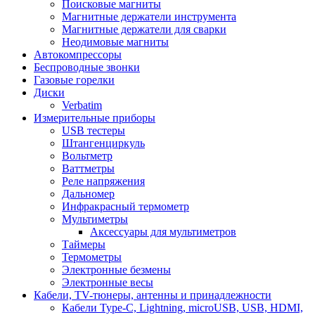
Поисковые магниты
Магнитные держатели инструмента
Магнитные держатели для сварки
Неодимовые магниты
Автокомпрессоры
Беспроводные звонки
Газовые горелки
Диски
Verbatim
Измерительные приборы
USB тестеры
Штангенциркуль
Вольтметр
Ваттметры
Реле напряжения
Дальномер
Инфракрасный термометр
Мультиметры
Аксессуары для мультиметров
Таймеры
Термометры
Электронные безмены
Электронные весы
Кабели, TV-тюнеры, антенны и принадлежности
Кабели Type-C, Lightning, microUSB, USB, HDMI,