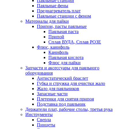
Паяльные станции
Паяльные фены
Преднагреватель плат
Паяльные станции с феном
Материалы для пайки
Припои, пасты паяльные
Паяльная паста
Припой
Сплав ВУДА, Сплав РОЗЕ
Флюс, канифоль
Канифоль
Паяльная кислота
Флюс для пайки
Запчасти и аксессуары для паяльного
оборудования
Антистатический браслет
Губка и стружка для очистки жало
Жало для паяльников
Запасные части
Плетенки для снятия припоя
Подставка под паяльник
Держатели плат, рабочие столы, третья рука
Инструменты
Сверла
Пинцеты