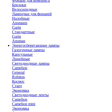
Фонари для кемпинга
Брелоки
Велосипедные
Лампочки для фонарей
Налобные
Ansmann
Garin
Стандартные
Garin
Ansman
Энергосберегающие лампы
Галогенные лампы
Капсульные
Линейные
Светодиодные лампы
Camelion
General
Robiton
Космос
Старт
Экономка
Светодиодные ленты
Camelion
Camelion mini
Экономка