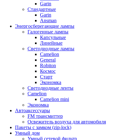
Garin
Стандартные
Garin
Ansman
Энергосберегающие лампы
Галогенные лампы
Капсульные
Линейные
Светодиодные лампы
Camelion
General
Robiton
Космос
Старт
Экономка
Светодиодные ленты
Camelion
Camelion mini
Экономка
Автоаксессуары
FM трансмиттер
Освежитель воздуха для автомобиля
Пакеты с замком (zip-lock)
Умный дом
Умный сетевой фильтр