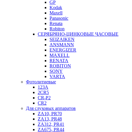
GP
Kodak
Maxell
Panasonic
Renata
Robiton
СЕРЯБРЯНО-ЦИНКОВЫЕ ЧАСОВЫЕ
SEIZAIKEN
ANSMANN
ENERGIZER
MAXELL
RENATA
ROBITON
SONY
VARTA
Фотолитиевые
123A
2CR5
CR-P2
CR2
Для слуховых аппаратов
ZA10, PR70
ZA13, PR48
ZA312, PR41
ZA675, PR44