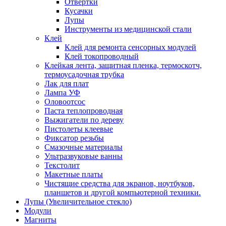
Отвертки
Кусачки
Лупы
Инструменты из медицинской стали
Клей
Клей для ремонта сенсорных модулей
Клей токопроводный
Клейкая лента, защитная пленка, термоскотч,
термоусадочная трубка
Лак для плат
Лампа УФ
Оловоотсос
Паста теплопроводная
Выжигатели по дереву
Пистолеты клеевые
Фиксатор резьбы
Смазочные материалы
Ультразвуковые ванны
Текстолит
Макетные платы
Чистящие средства для экранов, ноутбуков,
планшетов и другой компьютерной техники.
Лупы (Увеличительное стекло)
Модули
Магниты