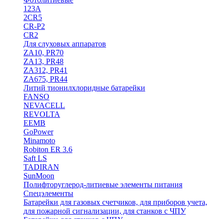
123A
2CR5
CR-P2
CR2
Для слуховых аппаратов
ZA10, PR70
ZA13, PR48
ZA312, PR41
ZA675, PR44
Литий тионилхлоридные батарейки
FANSO
NEVACELL
REVOLTA
EEMB
GoPower
Minamoto
Robiton ER 3.6
Saft LS
TADIRAN
SunMoon
Полифторуглерод-литиевые элементы питания
Спецэлементы
Батарейки для газовых счетчиков, для приборов учета,
для пожарной сигнализации, для станков с ЧПУ