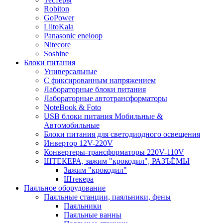
Robiton
GoPower
LiitoKala
Panasonic eneloop
Nitecore
Soshine
Блоки питания
Универсальные
C фиксированным напряжением
Лабораторные блоки питания
Лабораторные автотрансформаторы
NoteBook & Foto
USB блоки питания Мобильные &
Автомобильные
Блоки питания для светодиодного освещения
Инвертор 12V-220V
Конвертеры-трансформаторы 220V-110V
ШТЕКЕРА, зажим "крокодил", РАЗЪЁМЫ
Зажим "крокодил"
Штекера
Паяльное оборудование
Паяльные станции, паяльники, фены
Паяльники
Паяльные ванны