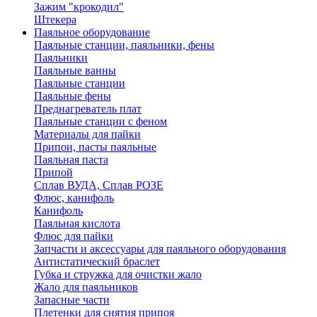
Зажим "крокодил"
Штекера
Паяльное оборудование
Паяльные станции, паяльники, фены
Паяльники
Паяльные ванны
Паяльные станции
Паяльные фены
Преднагреватель плат
Паяльные станции с феном
Материалы для пайки
Припои, пасты паяльные
Паяльная паста
Припой
Сплав ВУДА, Сплав РОЗЕ
Флюс, канифоль
Канифоль
Паяльная кислота
Флюс для пайки
Запчасти и аксессуары для паяльного оборудования
Антистатический браслет
Губка и стружка для очистки жало
Жало для паяльников
Запасные части
Плетенки для снятия припоя