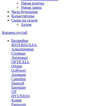
Умная розетка
Умная лампа
Часы-будильник
Калькуляторы
Скоро на складе
Архив
Корзина пуста
0
Батарейки
R03/LR03/AAA
Алкалиновые
Солевые
Литиевые
OPTICELL
Облик
GoPower
Ansmann
Camelion
Duracell
Energizer
GP
HYUNDAI
Kodak
Panasonic