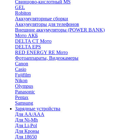
Cвинцово-кислотный MS
GEL
Robiton
Аккумуляторные сборки
Аккумуляторы для телефонов
Внешние аккумуляторы (POWER BANK)
Мото АКБ
DELTA CT Мото
DELTA EPS
RED ENERGY RE Мото
Фотоаппараты, Видеокамеры
Canon
Casio
Fujifilm
Nikon
Olympus
Panasonic
Pentax
Samsung
Зарядные устройства
Для AA/AAA
Для Ni-Mh
Для Li-Pol
Для Кроны
Для 18650