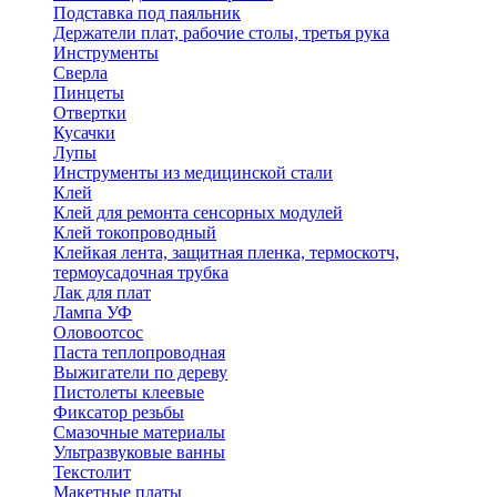
Подставка под паяльник
Держатели плат, рабочие столы, третья рука
Инструменты
Сверла
Пинцеты
Отвертки
Кусачки
Лупы
Инструменты из медицинской стали
Клей
Клей для ремонта сенсорных модулей
Клей токопроводный
Клейкая лента, защитная пленка, термоскотч,
термоусадочная трубка
Лак для плат
Лампа УФ
Оловоотсос
Паста теплопроводная
Выжигатели по дереву
Пистолеты клеевые
Фиксатор резьбы
Смазочные материалы
Ультразвуковые ванны
Текстолит
Макетные платы