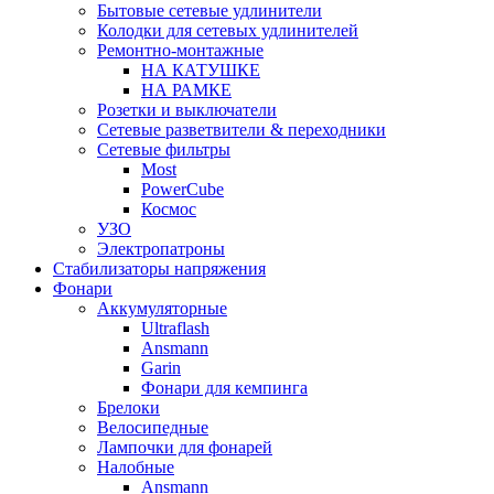
Бытовые сетевые удлинители
Колодки для сетевых удлинителей
Ремонтно-монтажные
НА КАТУШКЕ
НА РАМКЕ
Розетки и выключатели
Сетевые разветвители & переходники
Сетевые фильтры
Most
PowerCube
Космос
УЗО
Электропатроны
Стабилизаторы напряжения
Фонари
Аккумуляторные
Ultraflash
Ansmann
Garin
Фонари для кемпинга
Брелоки
Велосипедные
Лампочки для фонарей
Налобные
Ansmann