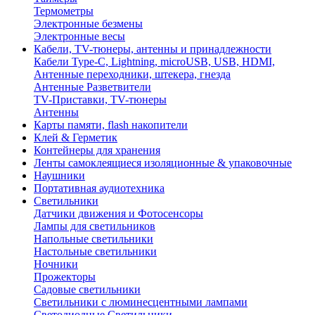
Термометры
Электронные безмены
Электронные весы
Кабели, TV-тюнеры, антенны и принадлежности
Кабели Type-C, Lightning, microUSB, USB, HDMI,
Антенные переходники, штекера, гнезда
Антенные Разветвители
TV-Приставки, TV-тюнеры
Антенны
Карты памяти, flash накопители
Клей & Герметик
Контейнеры для хранения
Ленты самоклеящиеся изоляционные & упаковочные
Наушники
Портативная аудиотехника
Светильники
Датчики движения и Фотосенсоры
Лампы для светильников
Напольные светильники
Настольные светильники
Ночники
Прожекторы
Садовые светильники
Светильники с люминесцентными лампами
Светодиодные Светильники