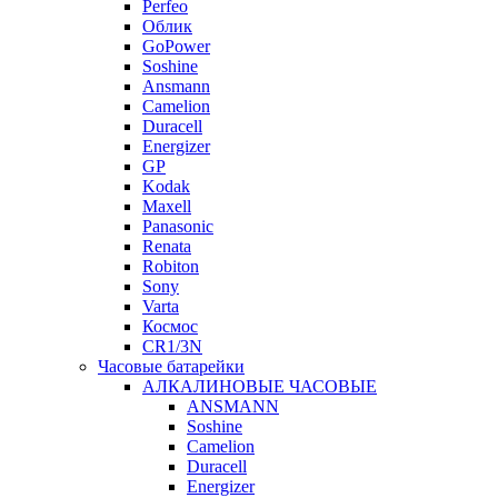
Perfeo
Облик
GoPower
Soshine
Ansmann
Camelion
Duracell
Energizer
GP
Kodak
Maxell
Panasonic
Renata
Robiton
Sony
Varta
Космос
CR1/3N
Часовые батарейки
АЛКАЛИНОВЫЕ ЧАСОВЫЕ
ANSMANN
Soshine
Camelion
Duracell
Energizer