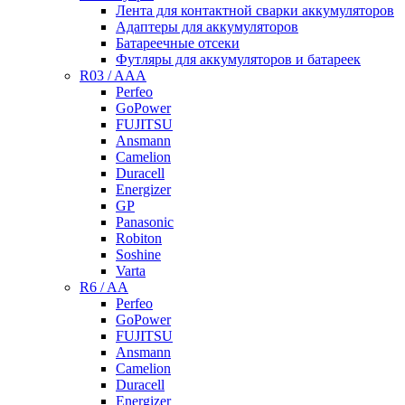
Лента для контактной сварки аккумуляторов
Адаптеры для аккумуляторов
Батареечные отсеки
Футляры для аккумуляторов и батареек
R03 / AAA
Perfeo
GoPower
FUJITSU
Ansmann
Camelion
Duracell
Energizer
GP
Panasonic
Robiton
Soshine
Varta
R6 / AA
Perfeo
GoPower
FUJITSU
Ansmann
Camelion
Duracell
Energizer