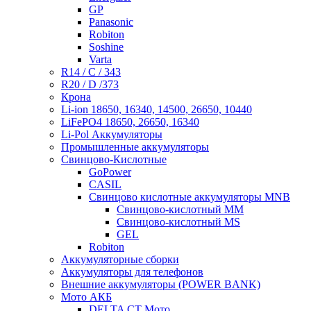
GP
Panasonic
Robiton
Soshine
Varta
R14 / C / 343
R20 / D /373
Крона
Li-ion 18650, 16340, 14500, 26650, 10440
LiFePO4 18650, 26650, 16340
Li-Pol Аккумуляторы
Промышленные аккумуляторы
Свинцово-Кислотные
GoPower
CASIL
Свинцово кислотные аккумуляторы MNB
Cвинцово-кислотный MM
Cвинцово-кислотный MS
GEL
Robiton
Аккумуляторные сборки
Аккумуляторы для телефонов
Внешние аккумуляторы (POWER BANK)
Мото АКБ
DELTA CT Мото