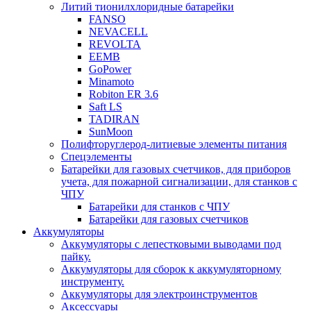
Литий тионилхлоридные батарейки
FANSO
NEVACELL
REVOLTA
EEMB
GoPower
Minamoto
Robiton ER 3.6
Saft LS
TADIRAN
SunMoon
Полифторуглерод-литиевые элементы питания
Спецэлементы
Батарейки для газовых счетчиков, для приборов
учета, для пожарной сигнализации, для станков с
ЧПУ
Батарейки для станков с ЧПУ
Батарейки для газовых счетчиков
Аккумуляторы
Аккумуляторы с лепестковыми выводами под
пайку.
Аккумуляторы для сборок к аккумуляторному
инструменту.
Аккумуляторы для электроинструментов
Аксессуары