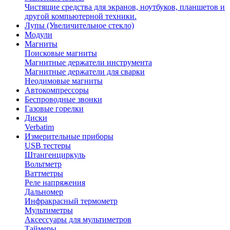
Чистящие средства для экранов, ноутбуков, планшетов и
другой компьютерной техники.
Лупы (Увеличительное стекло)
Модули
Магниты
Поисковые магниты
Магнитные держатели инструмента
Магнитные держатели для сварки
Неодимовые магниты
Автокомпрессоры
Беспроводные звонки
Газовые горелки
Диски
Verbatim
Измерительные приборы
USB тестеры
Штангенциркуль
Вольтметр
Ваттметры
Реле напряжения
Дальномер
Инфракрасный термометр
Мультиметры
Аксессуары для мультиметров
Таймеры