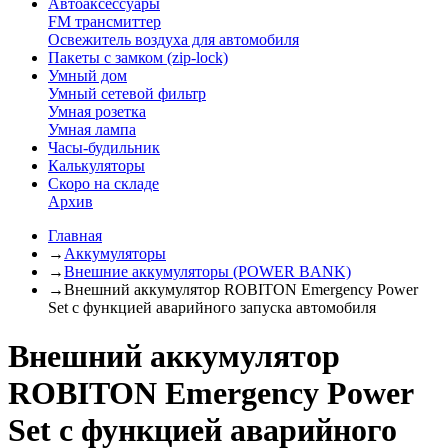
Автоаксессуары
FM трансмиттер
Освежитель воздуха для автомобиля
Пакеты с замком (zip-lock)
Умный дом
Умный сетевой фильтр
Умная розетка
Умная лампа
Часы-будильник
Калькуляторы
Скоро на складе
Архив
Главная
→
Аккумуляторы
→
Внешние аккумуляторы (POWER BANK)
→
Внешний аккумулятор ROBITON Emergency Power
Set с функцией аварийного запуска автомобиля
Внешний аккумулятор
ROBITON Emergency Power
Set с функцией аварийного