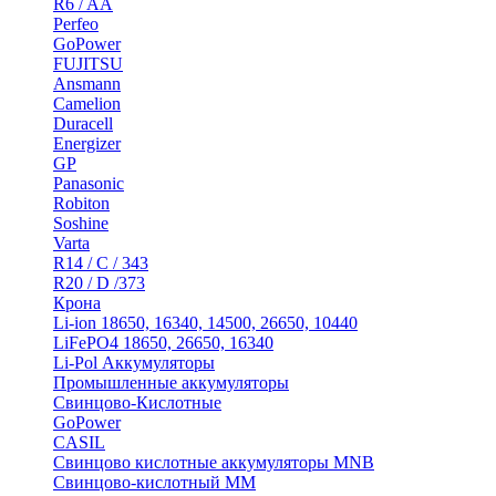
R6 / AA
Perfeo
GoPower
FUJITSU
Ansmann
Camelion
Duracell
Energizer
GP
Panasonic
Robiton
Soshine
Varta
R14 / C / 343
R20 / D /373
Крона
Li-ion 18650, 16340, 14500, 26650, 10440
LiFePO4 18650, 26650, 16340
Li-Pol Аккумуляторы
Промышленные аккумуляторы
Свинцово-Кислотные
GoPower
CASIL
Свинцово кислотные аккумуляторы MNB
Cвинцово-кислотный MM