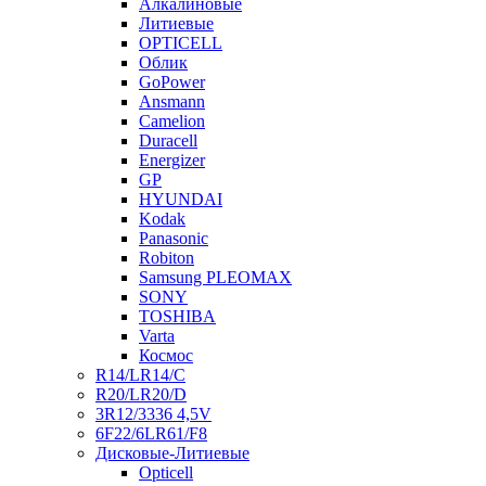
Алкалиновые
Литиевые
OPTICELL
Облик
GoPower
Ansmann
Camelion
Duracell
Energizer
GP
HYUNDAI
Kodak
Panasonic
Robiton
Samsung PLEOMAX
SONY
TOSHIBA
Varta
Космос
R14/LR14/C
R20/LR20/D
3R12/3336 4,5V
6F22/6LR61/F8
Дисковые-Литиевые
Opticell