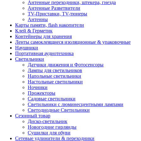
Антенные переходники, штекера, гнезда
Антенные Разветвители
TV-Приставки, TV-тюнеры
Антенны
Карты памяти, flash накопители
Клей & Герметик
Контейнеры для хранения
Ленты самоклеящиеся изоляционные & упаковочные
Наушники
Портативная аудиотехника
Светильники
Датчики движения и Фотосенсоры
Лампы для светильников
Напольные светильники
Настольные светильники
Ночники
Прожекторы
Садовые светильники
Светильники с люминесцентными лампами
Светодиодные Светильники
Сезонный товар
Диско-светильник
Новогодние гирлянды
Сушилки для обуви
Сетевые удлинители & переходники