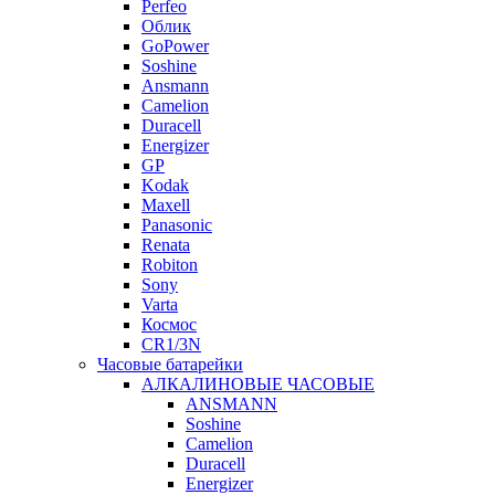
Perfeo
Облик
GoPower
Soshine
Ansmann
Camelion
Duracell
Energizer
GP
Kodak
Maxell
Panasonic
Renata
Robiton
Sony
Varta
Космос
CR1/3N
Часовые батарейки
АЛКАЛИНОВЫЕ ЧАСОВЫЕ
ANSMANN
Soshine
Camelion
Duracell
Energizer