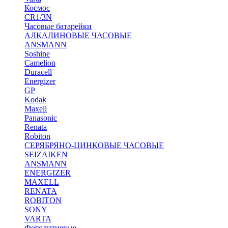
Космос
CR1/3N
Часовые батарейки
АЛКАЛИНОВЫЕ ЧАСОВЫЕ
ANSMANN
Soshine
Camelion
Duracell
Energizer
GP
Kodak
Maxell
Panasonic
Renata
Robiton
СЕРЯБРЯНО-ЦИНКОВЫЕ ЧАСОВЫЕ
SEIZAIKEN
ANSMANN
ENERGIZER
MAXELL
RENATA
ROBITON
SONY
VARTA
Фотолитиевые