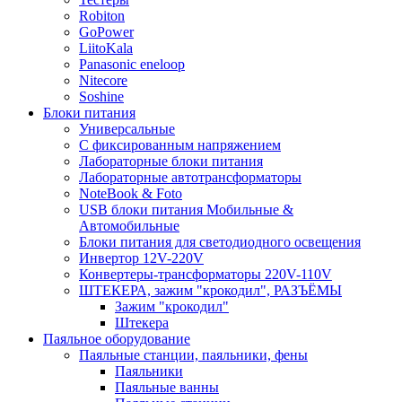
Robiton
GoPower
LiitoKala
Panasonic eneloop
Nitecore
Soshine
Блоки питания
Универсальные
C фиксированным напряжением
Лабораторные блоки питания
Лабораторные автотрансформаторы
NoteBook & Foto
USB блоки питания Мобильные &
Автомобильные
Блоки питания для светодиодного освещения
Инвертор 12V-220V
Конвертеры-трансформаторы 220V-110V
ШТЕКЕРА, зажим "крокодил", РАЗЪЁМЫ
Зажим "крокодил"
Штекера
Паяльное оборудование
Паяльные станции, паяльники, фены
Паяльники
Паяльные ванны