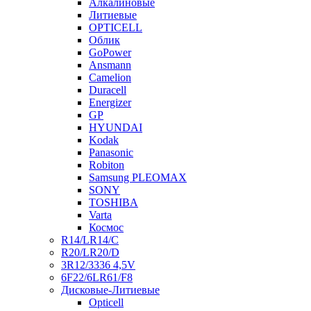
Алкалиновые
Литиевые
OPTICELL
Облик
GoPower
Ansmann
Camelion
Duracell
Energizer
GP
HYUNDAI
Kodak
Panasonic
Robiton
Samsung PLEOMAX
SONY
TOSHIBA
Varta
Космос
R14/LR14/C
R20/LR20/D
3R12/3336 4,5V
6F22/6LR61/F8
Дисковые-Литиевые
Opticell