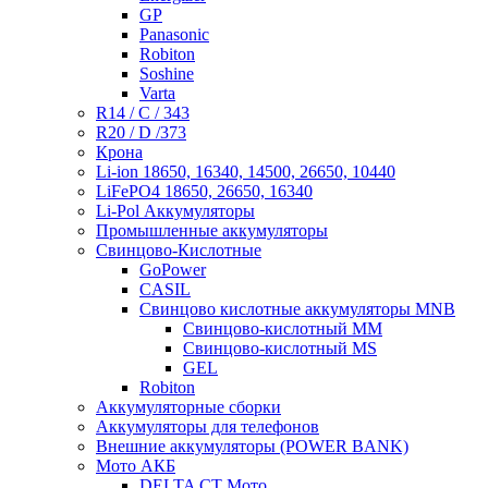
GP
Panasonic
Robiton
Soshine
Varta
R14 / C / 343
R20 / D /373
Крона
Li-ion 18650, 16340, 14500, 26650, 10440
LiFePO4 18650, 26650, 16340
Li-Pol Аккумуляторы
Промышленные аккумуляторы
Свинцово-Кислотные
GoPower
CASIL
Свинцово кислотные аккумуляторы MNB
Cвинцово-кислотный MM
Cвинцово-кислотный MS
GEL
Robiton
Аккумуляторные сборки
Аккумуляторы для телефонов
Внешние аккумуляторы (POWER BANK)
Мото АКБ
DELTA CT Мото