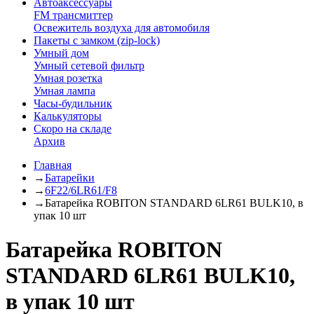
Автоаксессуары
FM трансмиттер
Освежитель воздуха для автомобиля
Пакеты с замком (zip-lock)
Умный дом
Умный сетевой фильтр
Умная розетка
Умная лампа
Часы-будильник
Калькуляторы
Скоро на складе
Архив
Главная
→
Батарейки
→
6F22/6LR61/F8
→
Батарейка ROBITON STANDARD 6LR61 BULK10, в
упак 10 шт
Батарейка ROBITON
STANDARD 6LR61 BULK10,
в упак 10 шт