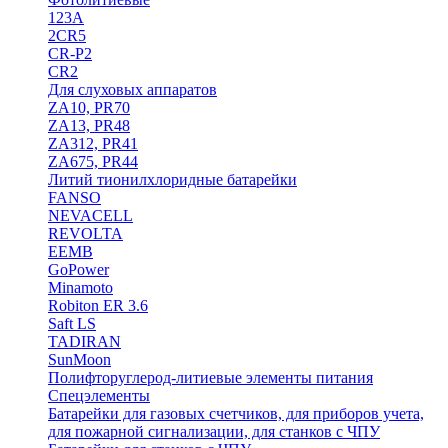
123A
2CR5
CR-P2
CR2
Для слуховых аппаратов
ZA10, PR70
ZA13, PR48
ZA312, PR41
ZA675, PR44
Литий тионилхлоридные батарейки
FANSO
NEVACELL
REVOLTA
EEMB
GoPower
Minamoto
Robiton ER 3.6
Saft LS
TADIRAN
SunMoon
Полифторуглерод-литиевые элементы питания
Спецэлементы
Батарейки для газовых счетчиков, для приборов учета,
для пожарной сигнализации, для станков с ЧПУ