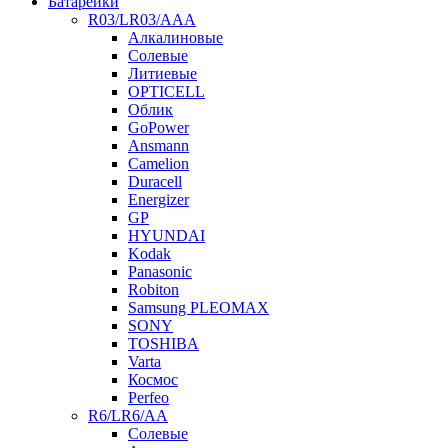
Батарейки
R03/LR03/AAA
Алкалиновые
Солевые
Литиевые
OPTICELL
Облик
GoPower
Ansmann
Camelion
Duracell
Energizer
GP
HYUNDAI
Kodak
Panasonic
Robiton
Samsung PLEOMAX
SONY
TOSHIBA
Varta
Космос
Perfeo
R6/LR6/AA
Солевые