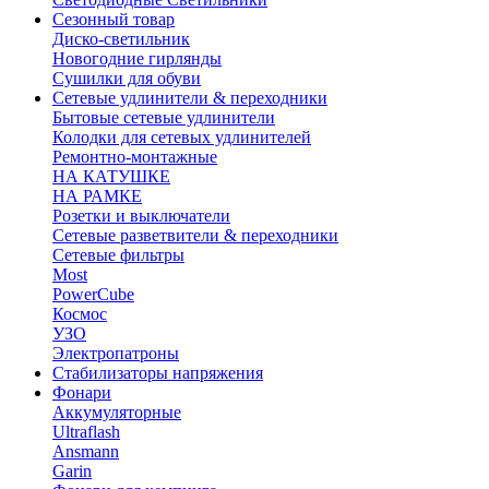
Сезонный товар
Диско-светильник
Новогодние гирлянды
Сушилки для обуви
Сетевые удлинители & переходники
Бытовые сетевые удлинители
Колодки для сетевых удлинителей
Ремонтно-монтажные
НА КАТУШКЕ
НА РАМКЕ
Розетки и выключатели
Сетевые разветвители & переходники
Сетевые фильтры
Most
PowerCube
Космос
УЗО
Электропатроны
Стабилизаторы напряжения
Фонари
Аккумуляторные
Ultraflash
Ansmann
Garin