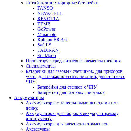
Литий тионилхлоридные батарейки
FANSO
NEVACELL
REVOLTA
EEMB
GoPower
Minamoto
Robiton ER 3.6
Saft LS
TADIRAN
SunMoon
Полифторуглерод-литиевые элементы питания
Спецэлементы
Батарейки для газовых счетчиков, для приборов
учета, для пожарной сигнализации, для станков с
ЧПУ
Батарейки для станков с ЧПУ
Батарейки для газовых счетчиков
Аккумуляторы
Аккумуляторы с лепестковыми выводами под
пайку.
Аккумуляторы для сборок к аккумуляторному
инструменту.
Аккумуляторы для электроинструментов
Аксессуары