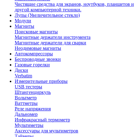
Чистящие средства для экранов, ноутбуков, планшетов и
другой компьютерной техники.
Лупы (Увеличительное стекло)
Модули
Магниты
Поисковые магниты
Магнитные держатели инструмента
Магнитные держатели для сварки
Неодимовые магниты
Автокомпрессоры
Беспроводные звонки
Газовые горелки
Диски
Verbatim
Измерительные приборы
USB тестеры
Штангенциркуль
Вольтметр
Ваттметры
Реле напряжения
Дальномер
Инфракрасный термометр
Мультиметры
Аксессуары для мультиметров
Таймеры