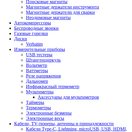
Поисковые магниты
Магнитные держатели инструмента
Магнитные держатели для сварки
Неодимовые магниты
Автокомпрессоры
Беспроводные звонки
Газовые горелки
Диски
Verbatim
Измерительные приборы
USB тестеры
Штангенциркуль
Вольтметр
Ваттметры
Реле напряжения
Дальномер
Инфракрасный термометр
Мультиметры
Аксессуары для мультиметров
Таймеры
Термометры
Электронные безмены
Электронные весы
Кабели, TV-тюнеры, антенны и принадлежности
Кабели Type-C, Lightning, microUSB, USB, HDMI,