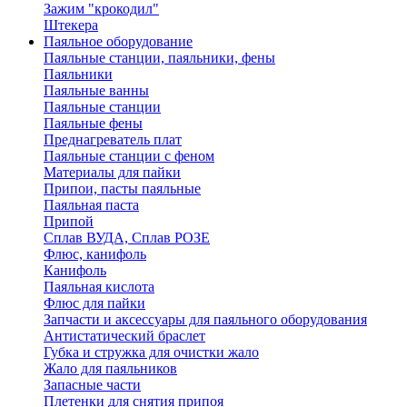
Зажим "крокодил"
Штекера
Паяльное оборудование
Паяльные станции, паяльники, фены
Паяльники
Паяльные ванны
Паяльные станции
Паяльные фены
Преднагреватель плат
Паяльные станции с феном
Материалы для пайки
Припои, пасты паяльные
Паяльная паста
Припой
Сплав ВУДА, Сплав РОЗЕ
Флюс, канифоль
Канифоль
Паяльная кислота
Флюс для пайки
Запчасти и аксессуары для паяльного оборудования
Антистатический браслет
Губка и стружка для очистки жало
Жало для паяльников
Запасные части
Плетенки для снятия припоя