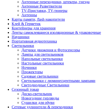
Антенные переходники, штекера, гнезда
Антенные Разветвители
TV-Приставки, TV-тюнеры
Антенны
Карты памяти, flash накопители
Клей & Герметик
Контейнеры для хранения
Ленты самоклеящиеся изоляционные & упаковочные
Наушники
Портативная аудиотехника
Светильники
Датчики движения и Фотосенсоры
Лампы для светильников
Напольные светильники
Настольные светильники
Ночники
Прожекторы
Садовые светильники
Светильники с люминесцентными лампами
Светодиодные Светильники
Сезонный товар
Диско-светильник
Новогодние гирлянды
Сушилки для обуви
Сетевые удлинители & переходники