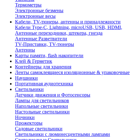
Термометры
Электронные безмены
Электронные весы
Кабели, TV-тюнеры, антенны и принадлежности
Кабели Type-C, Lightning, microUSB, USB, HDMI,
Антенные переходники, штекера, гнезда
Антенные Разветвители
TV-Приставки, TV-тюнеры
Антенны
Карты памяти, flash накопители
Клей & Герметик
Контейнеры для хранения
Ленты самоклеящиеся изоляционные & упаковочные
Наушники
Портативная аудиотехника
Светильники
Датчики движения и Фотосенсоры
Лампы для светильников
Напольные светильники
Настольные светильники
Ночники
Прожекторы
Садовые светильники
Светильники с люминесцентными лампами
Светодиодные Светильники