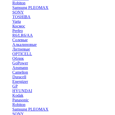
Robiton
Samsung PLEOMAX
SONY
TOSHIBA
Varta
Космос
Perfeo
R6/LR6/AA
Солевые
Алкалиновые
Литиевые
OPTICELL
Облик
GoPower
Ansmann
Camelion
Duracell
Energizer
GP
HYUNDAI
Kodak
Panasonic
Robiton
Samsung PLEOMAX
SONY