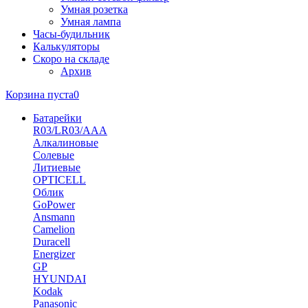
Умная розетка
Умная лампа
Часы-будильник
Калькуляторы
Скоро на складе
Архив
Корзина пуста
0
Батарейки
R03/LR03/AAA
Алкалиновые
Солевые
Литиевые
OPTICELL
Облик
GoPower
Ansmann
Camelion
Duracell
Energizer
GP
HYUNDAI
Kodak
Panasonic