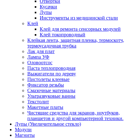
Отвертки
Кусачки
Лупы
Инструменты из медицинской стали
Клей
Клей для ремонта сенсорных модулей
Клей токопроводный
Клейкая лента, защитная пленка, термоскотч,
термоусадочная трубка
Лак для плат
Лампа УФ
Оловоотсос
Паста теплопроводная
Выжигатели по дереву
Пистолеты клеевые
Фиксатор резьбы
Смазочные материалы
Ультразвуковые ванны
Текстолит
Макетные платы
Чистящие средства для экранов, ноутбуков,
планшетов и другой компьютерной техники.
Лупы (Увеличительное стекло)
Модули
Магниты