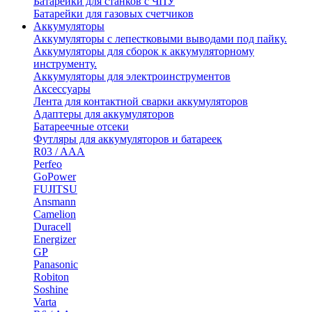
Батарейки для станков с ЧПУ
Батарейки для газовых счетчиков
Аккумуляторы
Аккумуляторы с лепестковыми выводами под пайку.
Аккумуляторы для сборок к аккумуляторному
инструменту.
Аккумуляторы для электроинструментов
Аксессуары
Лента для контактной сварки аккумуляторов
Адаптеры для аккумуляторов
Батареечные отсеки
Футляры для аккумуляторов и батареек
R03 / AAA
Perfeo
GoPower
FUJITSU
Ansmann
Camelion
Duracell
Energizer
GP
Panasonic
Robiton
Soshine
Varta