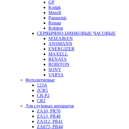
GP
Kodak
Maxell
Panasonic
Renata
Robiton
СЕРЯБРЯНО-ЦИНКОВЫЕ ЧАСОВЫЕ
SEIZAIKEN
ANSMANN
ENERGIZER
MAXELL
RENATA
ROBITON
SONY
VARTA
Фотолитиевые
123A
2CR5
CR-P2
CR2
Для слуховых аппаратов
ZA10, PR70
ZA13, PR48
ZA312, PR41
ZA675, PR44