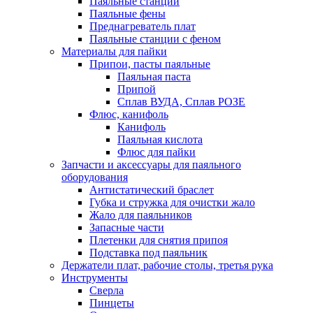
Паяльные станции
Паяльные фены
Преднагреватель плат
Паяльные станции с феном
Материалы для пайки
Припои, пасты паяльные
Паяльная паста
Припой
Сплав ВУДА, Сплав РОЗЕ
Флюс, канифоль
Канифоль
Паяльная кислота
Флюс для пайки
Запчасти и аксессуары для паяльного
оборудования
Антистатический браслет
Губка и стружка для очистки жало
Жало для паяльников
Запасные части
Плетенки для снятия припоя
Подставка под паяльник
Держатели плат, рабочие столы, третья рука
Инструменты
Сверла
Пинцеты