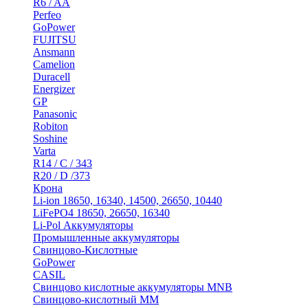
R6 / AA
Perfeo
GoPower
FUJITSU
Ansmann
Camelion
Duracell
Energizer
GP
Panasonic
Robiton
Soshine
Varta
R14 / C / 343
R20 / D /373
Крона
Li-ion 18650, 16340, 14500, 26650, 10440
LiFePO4 18650, 26650, 16340
Li-Pol Аккумуляторы
Промышленные аккумуляторы
Свинцово-Кислотные
GoPower
CASIL
Свинцово кислотные аккумуляторы MNB
Cвинцово-кислотный MM