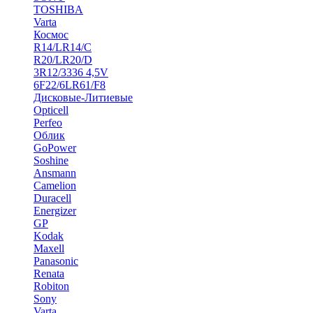
TOSHIBA
Varta
Космос
R14/LR14/C
R20/LR20/D
3R12/3336 4,5V
6F22/6LR61/F8
Дисковые-Литиевые
Opticell
Perfeo
Облик
GoPower
Soshine
Ansmann
Camelion
Duracell
Energizer
GP
Kodak
Maxell
Panasonic
Renata
Robiton
Sony
Varta