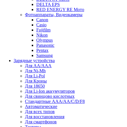
DELTA EPS
RED ENERGY RE Мото
Фотоаппараты, Видеокамеры
Canon
Casio
Fujifilm
Nikon
Olympus
Panasonic
Pentax
Samsung
Зарядные устройства
Для AA/AAA
Для Ni-Mh
Для Li-Pol
Для Кроны
Для 18650
Для Li-Ion аккумуляторов
Для свинцово кислотных
Стандартные ААА/АА/С/D/F8
Автоматические
Для всех типов
Для восстановления
Для смартфонов
Тестеры