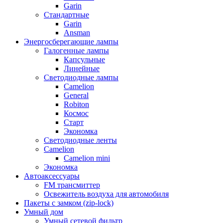
Garin
Стандартные
Garin
Ansman
Энергосберегающие лампы
Галогенные лампы
Капсульные
Линейные
Светодиодные лампы
Camelion
General
Robiton
Космос
Старт
Экономка
Светодиодные ленты
Camelion
Camelion mini
Экономка
Автоаксессуары
FM трансмиттер
Освежитель воздуха для автомобиля
Пакеты с замком (zip-lock)
Умный дом
Умный сетевой фильтр