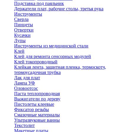
Подставка под паяльник
Держатели плат, рабочие столы, третья рука
Инструменты
Сверла
Пинцеты
Отвертки
Кусачки
Лупы
Инструменты из медицинской стали
Клей
Клей для ремонта сенсорных модулей
Клей токопроводный
Клейкая лента, защитная пленка, термоскотч,
термоусадочная трубка
Лак для плат
Лампа УФ
Оловоотсос
Паста теплопроводная
Выжигатели по дереву
Пистолеты клеевые
Фиксатор резьбы
Смазочные материалы
Ультразвуковые ванны
Текстолит
Макетные платы