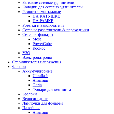
Бытовые сетевые удлинители
Колодки для сетевых удлинителей
Ремонтно-монтажные
НА КАТУШКЕ
НА РАМКЕ
Розетки и выключатели
Сетевые разветвители & переходники
Сетевые фильтры
Most
PowerCube
Космос
УЗО
Электропатроны
Стабилизаторы напряжения
Фонари
Аккумуляторные
Ultraflash
Ansmann
Garin
Фонари для кемпинга
Брелоки
Велосипедные
Лампочки для фонарей
Налобные
Ansmann