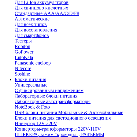
Для Li-Ion аккумуляторов
Для свинцово кислотных
Стандартные ААА/АА/С/D/F8
Автоматические
Для всех типов
Для восстановления
Для смартфонов
Тестеры
Robiton
GoPower
LiitoKala
Panasonic eneloop
Nitecore
Soshine
Блоки питания
Универсальные
C фиксированным напряжением
Лабораторные блоки питания
Лабораторные автотрансформаторы
NoteBook & Foto
USB блоки питания Мобильные & Автомобильные
Блоки питания для светодиодного освещения
Инвертор 12V-220V
Конвертеры-трансформаторы 220V-110V
ШТЕКЕРА, зажим "крокодил", РАЗЪЁМЫ