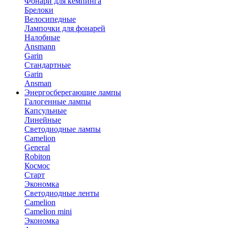
Фонари для кемпинга
Брелоки
Велосипедные
Лампочки для фонарей
Налобные
Ansmann
Garin
Стандартные
Garin
Ansman
Энергосберегающие лампы
Галогенные лампы
Капсульные
Линейные
Светодиодные лампы
Camelion
General
Robiton
Космос
Старт
Экономка
Светодиодные ленты
Camelion
Camelion mini
Экономка