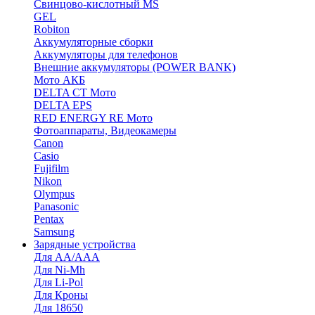
Cвинцово-кислотный MS
GEL
Robiton
Аккумуляторные сборки
Аккумуляторы для телефонов
Внешние аккумуляторы (POWER BANK)
Мото АКБ
DELTA CT Мото
DELTA EPS
RED ENERGY RE Мото
Фотоаппараты, Видеокамеры
Canon
Casio
Fujifilm
Nikon
Olympus
Panasonic
Pentax
Samsung
Зарядные устройства
Для AA/AAA
Для Ni-Mh
Для Li-Pol
Для Кроны
Для 18650