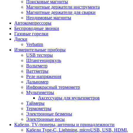
Поисковые магниты
Магнитные держатели инструмента
Магнитные держатели для сварки
Неодимовые магниты
Автокомпрессоры
Беспроводные звонки
Газовые горелки
Диски
Verbatim
Измерительные приборы
USB тестеры
Штангенциркуль
Вольтметр
Ваттметры
Реле напряжения
Дальномер
Инфракрасный термометр
Мультиметры
Аксессуары для мультиметров
Таймеры
Термометры
Электронные безмены
Электронные весы
Кабели, TV-тюнеры, антенны и принадлежности
Кабели Type-C, Lightning, microUSB, USB, HDMI,