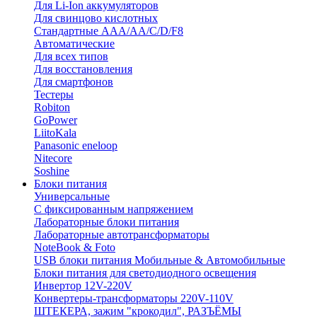
Для Li-Ion аккумуляторов
Для свинцово кислотных
Стандартные ААА/АА/С/D/F8
Автоматические
Для всех типов
Для восстановления
Для смартфонов
Тестеры
Robiton
GoPower
LiitoKala
Panasonic eneloop
Nitecore
Soshine
Блоки питания
Универсальные
C фиксированным напряжением
Лабораторные блоки питания
Лабораторные автотрансформаторы
NoteBook & Foto
USB блоки питания Мобильные & Автомобильные
Блоки питания для светодиодного освещения
Инвертор 12V-220V
Конвертеры-трансформаторы 220V-110V
ШТЕКЕРА, зажим "крокодил", РАЗЪЁМЫ