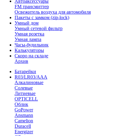
Автоаксессуары
FM трансмиттер
Освежитель воздуха для автомобиля
Пакеты с замком (zip-lock)
Умный дом
Умный сетевой фильтр
Умная розетка
Умная лампа
Часы-будильник
Калькуляторы
Скоро на складе
Архив
Батарейки
R03/LR03/AAA
Алкалиновые
Солевые
Литиевые
OPTICELL
Облик
GoPower
Ansmann
Camelion
Duracell
Energizer