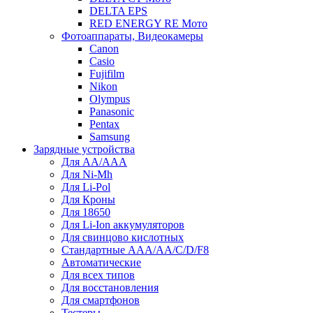
DELTA EPS
RED ENERGY RE Мото
Фотоаппараты, Видеокамеры
Canon
Casio
Fujifilm
Nikon
Olympus
Panasonic
Pentax
Samsung
Зарядные устройства
Для AA/AAA
Для Ni-Mh
Для Li-Pol
Для Кроны
Для 18650
Для Li-Ion аккумуляторов
Для свинцово кислотных
Стандартные ААА/АА/С/D/F8
Автоматические
Для всех типов
Для восстановления
Для смартфонов
Тестеры