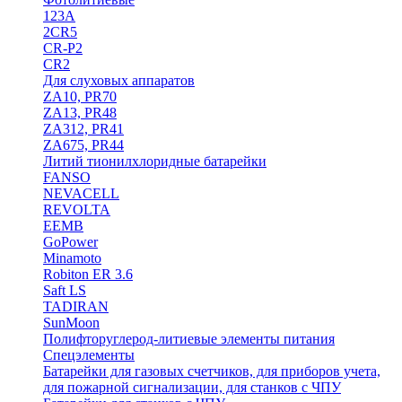
123A
2CR5
CR-P2
CR2
Для слуховых аппаратов
ZA10, PR70
ZA13, PR48
ZA312, PR41
ZA675, PR44
Литий тионилхлоридные батарейки
FANSO
NEVACELL
REVOLTA
EEMB
GoPower
Minamoto
Robiton ER 3.6
Saft LS
TADIRAN
SunMoon
Полифторуглерод-литиевые элементы питания
Спецэлементы
Батарейки для газовых счетчиков, для приборов учета,
для пожарной сигнализации, для станков с ЧПУ