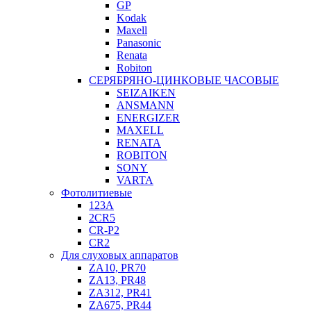
GP
Kodak
Maxell
Panasonic
Renata
Robiton
СЕРЯБРЯНО-ЦИНКОВЫЕ ЧАСОВЫЕ
SEIZAIKEN
ANSMANN
ENERGIZER
MAXELL
RENATA
ROBITON
SONY
VARTA
Фотолитиевые
123A
2CR5
CR-P2
CR2
Для слуховых аппаратов
ZA10, PR70
ZA13, PR48
ZA312, PR41
ZA675, PR44