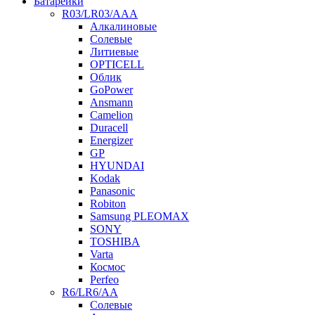
Батарейки
R03/LR03/AAA
Алкалиновые
Солевые
Литиевые
OPTICELL
Облик
GoPower
Ansmann
Camelion
Duracell
Energizer
GP
HYUNDAI
Kodak
Panasonic
Robiton
Samsung PLEOMAX
SONY
TOSHIBA
Varta
Космос
Perfeo
R6/LR6/AA
Солевые