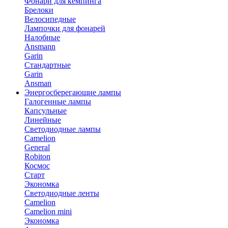
Фонари для кемпинга
Брелоки
Велосипедные
Лампочки для фонарей
Налобные
Ansmann
Garin
Стандартные
Garin
Ansman
Энергосберегающие лампы
Галогенные лампы
Капсульные
Линейные
Светодиодные лампы
Camelion
General
Robiton
Космос
Старт
Экономка
Светодиодные ленты
Camelion
Camelion mini
Экономка