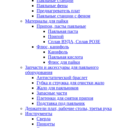
Паяльные станции
Паяльные фены
Преднагреватель плат
Паяльные станции с феном
Материалы для пайки
Припои, пасты паяльные
Паяльная паста
Припой
Сплав ВУДА, Сплав РОЗЕ
Флюс, канифоль
Канифоль
Паяльная кислота
Флюс для пайки
Запчасти и аксессуары для паяльного
оборудования
Антистатический браслет
Губка и стружка для очистки жало
Жало для паяльников
Запасные части
Плетенки для снятия припоя
Подставка под паяльник
Держатели плат, рабочие столы, третья рука
Инструменты
Сверла
Пинцеты