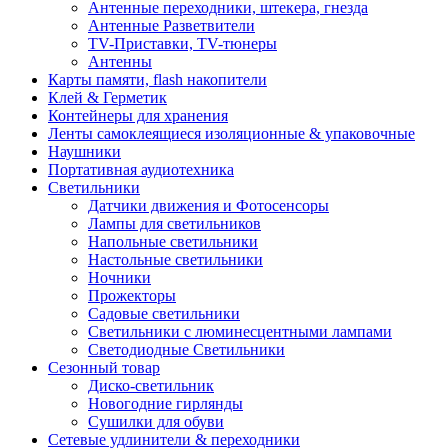
Антенные переходники, штекера, гнезда
Антенные Разветвители
TV-Приставки, TV-тюнеры
Антенны
Карты памяти, flash накопители
Клей & Герметик
Контейнеры для хранения
Ленты самоклеящиеся изоляционные & упаковочные
Наушники
Портативная аудиотехника
Светильники
Датчики движения и Фотосенсоры
Лампы для светильников
Напольные светильники
Настольные светильники
Ночники
Прожекторы
Садовые светильники
Светильники с люминесцентными лампами
Светодиодные Светильники
Сезонный товар
Диско-светильник
Новогодние гирлянды
Сушилки для обуви
Сетевые удлинители & переходники