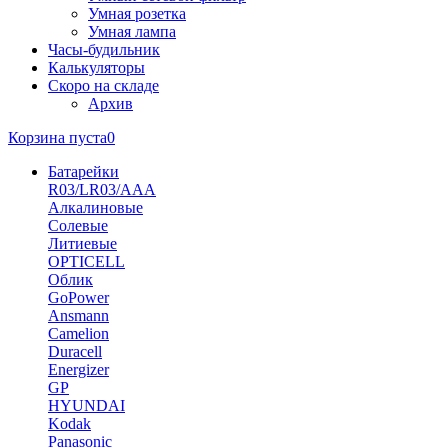
Умная розетка
Умная лампа
Часы-будильник
Калькуляторы
Скоро на складе
Архив
Корзина пуста
0
Батарейки
R03/LR03/AAA
Алкалиновые
Солевые
Литиевые
OPTICELL
Облик
GoPower
Ansmann
Camelion
Duracell
Energizer
GP
HYUNDAI
Kodak
Panasonic