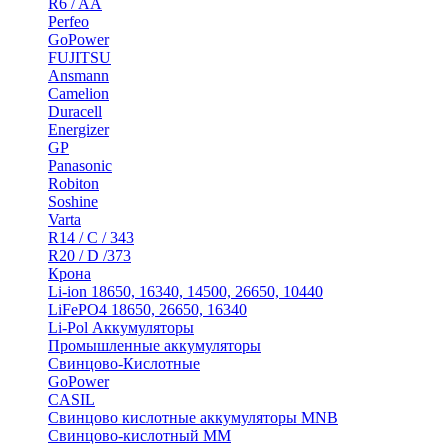
R6 / AA
Perfeo
GoPower
FUJITSU
Ansmann
Camelion
Duracell
Energizer
GP
Panasonic
Robiton
Soshine
Varta
R14 / C / 343
R20 / D /373
Крона
Li-ion 18650, 16340, 14500, 26650, 10440
LiFePO4 18650, 26650, 16340
Li-Pol Аккумуляторы
Промышленные аккумуляторы
Свинцово-Кислотные
GoPower
CASIL
Свинцово кислотные аккумуляторы MNB
Cвинцово-кислотный MM