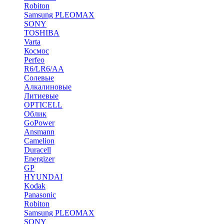
Robiton
Samsung PLEOMAX
SONY
TOSHIBA
Varta
Космос
Perfeo
R6/LR6/AA
Солевые
Алкалиновые
Литиевые
OPTICELL
Облик
GoPower
Ansmann
Camelion
Duracell
Energizer
GP
HYUNDAI
Kodak
Panasonic
Robiton
Samsung PLEOMAX
SONY