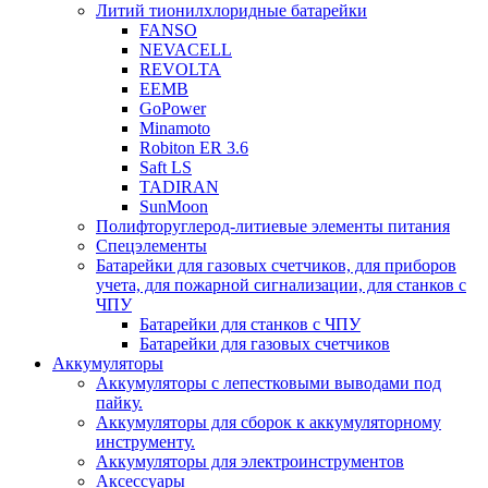
Литий тионилхлоридные батарейки
FANSO
NEVACELL
REVOLTA
EEMB
GoPower
Minamoto
Robiton ER 3.6
Saft LS
TADIRAN
SunMoon
Полифторуглерод-литиевые элементы питания
Спецэлементы
Батарейки для газовых счетчиков, для приборов
учета, для пожарной сигнализации, для станков с
ЧПУ
Батарейки для станков с ЧПУ
Батарейки для газовых счетчиков
Аккумуляторы
Аккумуляторы с лепестковыми выводами под
пайку.
Аккумуляторы для сборок к аккумуляторному
инструменту.
Аккумуляторы для электроинструментов
Аксессуары