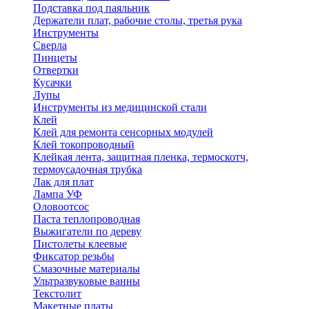
Подставка под паяльник
Держатели плат, рабочие столы, третья рука
Инструменты
Сверла
Пинцеты
Отвертки
Кусачки
Лупы
Инструменты из медицинской стали
Клей
Клей для ремонта сенсорных модулей
Клей токопроводный
Клейкая лента, защитная пленка, термоскотч,
термоусадочная трубка
Лак для плат
Лампа УФ
Оловоотсос
Паста теплопроводная
Выжигатели по дереву
Пистолеты клеевые
Фиксатор резьбы
Смазочные материалы
Ультразвуковые ванны
Текстолит
Макетные платы