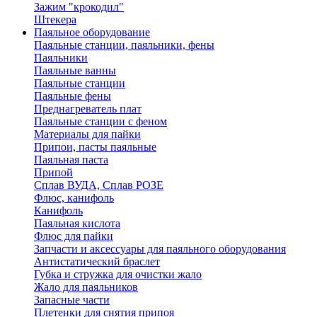
Зажим "крокодил"
Штекера
Паяльное оборудование
Паяльные станции, паяльники, фены
Паяльники
Паяльные ванны
Паяльные станции
Паяльные фены
Преднагреватель плат
Паяльные станции с феном
Материалы для пайки
Припои, пасты паяльные
Паяльная паста
Припой
Сплав ВУДА, Сплав РОЗЕ
Флюс, канифоль
Канифоль
Паяльная кислота
Флюс для пайки
Запчасти и аксессуары для паяльного оборудования
Антистатический браслет
Губка и стружка для очистки жало
Жало для паяльников
Запасные части
Плетенки для снятия припоя