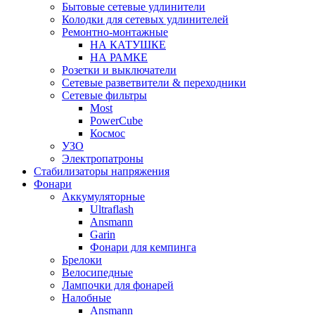
Бытовые сетевые удлинители
Колодки для сетевых удлинителей
Ремонтно-монтажные
НА КАТУШКЕ
НА РАМКЕ
Розетки и выключатели
Сетевые разветвители & переходники
Сетевые фильтры
Most
PowerCube
Космос
УЗО
Электропатроны
Стабилизаторы напряжения
Фонари
Аккумуляторные
Ultraflash
Ansmann
Garin
Фонари для кемпинга
Брелоки
Велосипедные
Лампочки для фонарей
Налобные
Ansmann