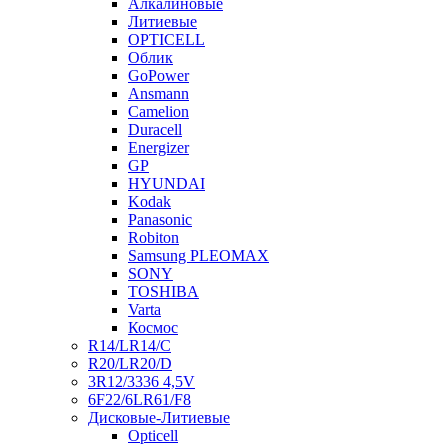
Алкалиновые
Литиевые
OPTICELL
Облик
GoPower
Ansmann
Camelion
Duracell
Energizer
GP
HYUNDAI
Kodak
Panasonic
Robiton
Samsung PLEOMAX
SONY
TOSHIBA
Varta
Космос
R14/LR14/C
R20/LR20/D
3R12/3336 4,5V
6F22/6LR61/F8
Дисковые-Литиевые
Opticell