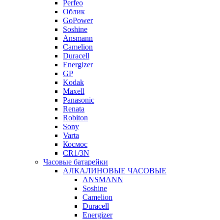
Perfeo
Облик
GoPower
Soshine
Ansmann
Camelion
Duracell
Energizer
GP
Kodak
Maxell
Panasonic
Renata
Robiton
Sony
Varta
Космос
CR1/3N
Часовые батарейки
АЛКАЛИНОВЫЕ ЧАСОВЫЕ
ANSMANN
Soshine
Camelion
Duracell
Energizer