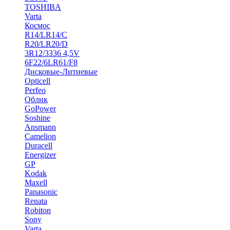
TOSHIBA
Varta
Космос
R14/LR14/C
R20/LR20/D
3R12/3336 4,5V
6F22/6LR61/F8
Дисковые-Литиевые
Opticell
Perfeo
Облик
GoPower
Soshine
Ansmann
Camelion
Duracell
Energizer
GP
Kodak
Maxell
Panasonic
Renata
Robiton
Sony
Varta