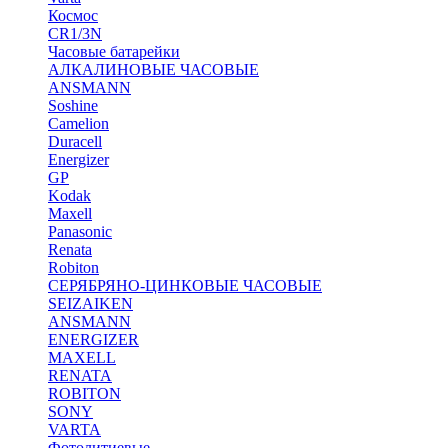
Космос
CR1/3N
Часовые батарейки
АЛКАЛИНОВЫЕ ЧАСОВЫЕ
ANSMANN
Soshine
Camelion
Duracell
Energizer
GP
Kodak
Maxell
Panasonic
Renata
Robiton
СЕРЯБРЯНО-ЦИНКОВЫЕ ЧАСОВЫЕ
SEIZAIKEN
ANSMANN
ENERGIZER
MAXELL
RENATA
ROBITON
SONY
VARTA
Фотолитиевые