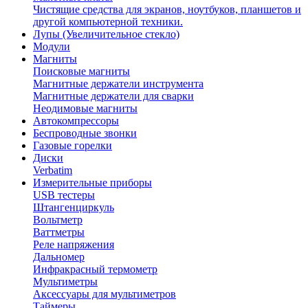
Чистящие средства для экранов, ноутбуков, планшетов и
другой компьютерной техники.
Лупы (Увеличительное стекло)
Модули
Магниты
Поисковые магниты
Магнитные держатели инструмента
Магнитные держатели для сварки
Неодимовые магниты
Автокомпрессоры
Беспроводные звонки
Газовые горелки
Диски
Verbatim
Измерительные приборы
USB тестеры
Штангенциркуль
Вольтметр
Ваттметры
Реле напряжения
Дальномер
Инфракрасный термометр
Мультиметры
Аксессуары для мультиметров
Таймеры