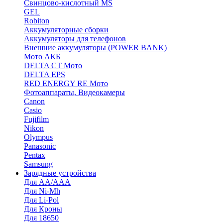
Cвинцово-кислотный MS
GEL
Robiton
Аккумуляторные сборки
Аккумуляторы для телефонов
Внешние аккумуляторы (POWER BANK)
Мото АКБ
DELTA CT Мото
DELTA EPS
RED ENERGY RE Мото
Фотоаппараты, Видеокамеры
Canon
Casio
Fujifilm
Nikon
Olympus
Panasonic
Pentax
Samsung
Зарядные устройства
Для AA/AAA
Для Ni-Mh
Для Li-Pol
Для Кроны
Для 18650