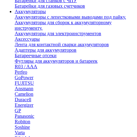
Батарейки для станков с ЧПУ
Батарейки для газовых счетчиков
Аккумуляторы
Аккумуляторы с лепестковыми выводами под пайку.
Аккумуляторы для сборок к аккумуляторному
инструменту.
Аккумуляторы для электроинструментов
Аксессуары
Лента для контактной сварки аккумуляторов
Адаптеры для аккумуляторов
Батареечные отсеки
Футляры для аккумуляторов и батареек
R03 / AAA
Perfeo
GoPower
FUJITSU
Ansmann
Camelion
Duracell
Energizer
GP
Panasonic
Robiton
Soshine
Varta