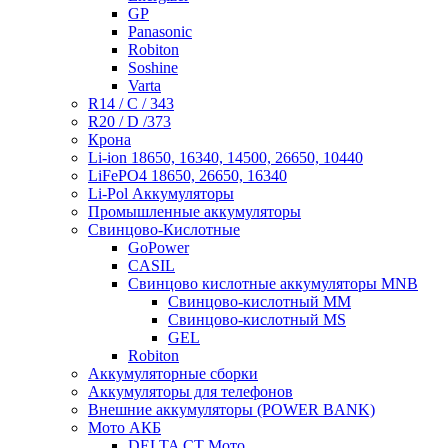
GP
Panasonic
Robiton
Soshine
Varta
R14 / C / 343
R20 / D /373
Крона
Li-ion 18650, 16340, 14500, 26650, 10440
LiFePO4 18650, 26650, 16340
Li-Pol Аккумуляторы
Промышленные аккумуляторы
Свинцово-Кислотные
GoPower
CASIL
Свинцово кислотные аккумуляторы MNB
Cвинцово-кислотный MM
Cвинцово-кислотный MS
GEL
Robiton
Аккумуляторные сборки
Аккумуляторы для телефонов
Внешние аккумуляторы (POWER BANK)
Мото АКБ
DELTA CT Мото