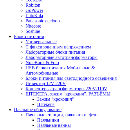
Robiton
GoPower
LiitoKala
Panasonic eneloop
Nitecore
Soshine
Блоки питания
Универсальные
C фиксированным напряжением
Лабораторные блоки питания
Лабораторные автотрансформаторы
NoteBook & Foto
USB блоки питания Мобильные &
Автомобильные
Блоки питания для светодиодного освещения
Инвертор 12V-220V
Конвертеры-трансформаторы 220V-110V
ШТЕКЕРА, зажим "крокодил", РАЗЪЁМЫ
Зажим "крокодил"
Штекера
Паяльное оборудование
Паяльные станции, паяльники, фены
Паяльники
Паяльные ванны