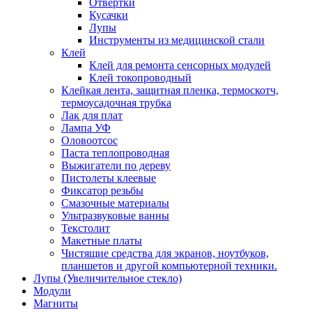
Отвертки
Кусачки
Лупы
Инструменты из медицинской стали
Клей
Клей для ремонта сенсорных модулей
Клей токопроводный
Клейкая лента, защитная пленка, термоскотч,
термоусадочная трубка
Лак для плат
Лампа УФ
Оловоотсос
Паста теплопроводная
Выжигатели по дереву
Пистолеты клеевые
Фиксатор резьбы
Смазочные материалы
Ультразвуковые ванны
Текстолит
Макетные платы
Чистящие средства для экранов, ноутбуков,
планшетов и другой компьютерной техники.
Лупы (Увеличительное стекло)
Модули
Магниты