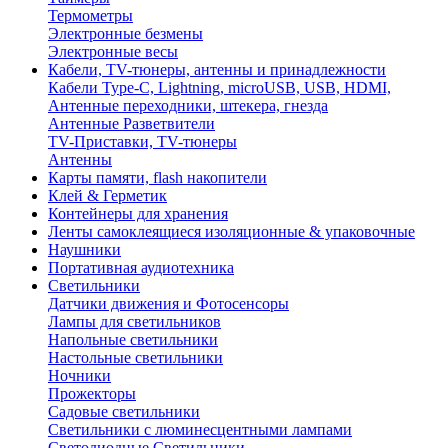
Термометры
Электронные безмены
Электронные весы
Кабели, TV-тюнеры, антенны и принадлежности
Кабели Type-C, Lightning, microUSB, USB, HDMI,
Антенные переходники, штекера, гнезда
Антенные Разветвители
TV-Приставки, TV-тюнеры
Антенны
Карты памяти, flash накопители
Клей & Герметик
Контейнеры для хранения
Ленты самоклеящиеся изоляционные & упаковочные
Наушники
Портативная аудиотехника
Светильники
Датчики движения и Фотосенсоры
Лампы для светильников
Напольные светильники
Настольные светильники
Ночники
Прожекторы
Садовые светильники
Светильники с люминесцентными лампами
Светодиодные Светильники