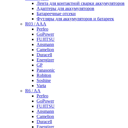
Лента для контактной сварки аккумуляторов
Адаптеры для аккумуляторов
Батареечные отсеки
Футляры для аккумуляторов и батареек
R03 / AAA
Perfeo
GoPower
FUJITSU
Ansmann
Camelion
Duracell
Energizer
GP
Panasonic
Robiton
Soshine
Varta
R6 / AA
Perfeo
GoPower
FUJITSU
Ansmann
Camelion
Duracell
Energizer