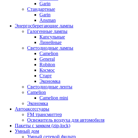
Garin
Стандартные
Garin
Ansman
Энергосберегающие лампы
Галогенные лампы
Капсульные
Линейные
Светодиодные лампы
Camelion
General
Robiton
Космос
Старт
Экономка
Светодиодные ленты
Camelion
Camelion mini
Экономка
Автоаксессуары
FM трансмиттер
Освежитель воздуха для автомобиля
Пакеты с замком (zip-lock)
Умный дом
Умный сетевой фильтр