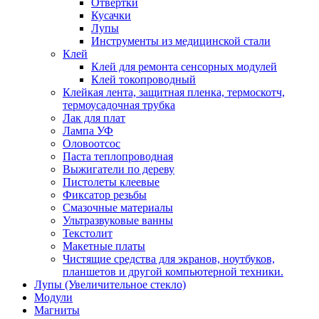
Отвертки
Кусачки
Лупы
Инструменты из медицинской стали
Клей
Клей для ремонта сенсорных модулей
Клей токопроводный
Клейкая лента, защитная пленка, термоскотч,
термоусадочная трубка
Лак для плат
Лампа УФ
Оловоотсос
Паста теплопроводная
Выжигатели по дереву
Пистолеты клеевые
Фиксатор резьбы
Смазочные материалы
Ультразвуковые ванны
Текстолит
Макетные платы
Чистящие средства для экранов, ноутбуков,
планшетов и другой компьютерной техники.
Лупы (Увеличительное стекло)
Модули
Магниты