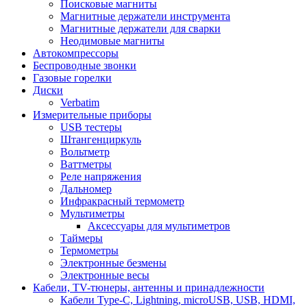
Поисковые магниты
Магнитные держатели инструмента
Магнитные держатели для сварки
Неодимовые магниты
Автокомпрессоры
Беспроводные звонки
Газовые горелки
Диски
Verbatim
Измерительные приборы
USB тестеры
Штангенциркуль
Вольтметр
Ваттметры
Реле напряжения
Дальномер
Инфракрасный термометр
Мультиметры
Аксессуары для мультиметров
Таймеры
Термометры
Электронные безмены
Электронные весы
Кабели, TV-тюнеры, антенны и принадлежности
Кабели Type-C, Lightning, microUSB, USB, HDMI,