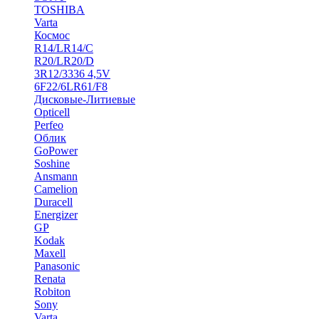
TOSHIBA
Varta
Космос
R14/LR14/C
R20/LR20/D
3R12/3336 4,5V
6F22/6LR61/F8
Дисковые-Литиевые
Opticell
Perfeo
Облик
GoPower
Soshine
Ansmann
Camelion
Duracell
Energizer
GP
Kodak
Maxell
Panasonic
Renata
Robiton
Sony
Varta