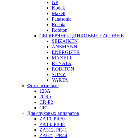
GP
Kodak
Maxell
Panasonic
Renata
Robiton
СЕРЯБРЯНО-ЦИНКОВЫЕ ЧАСОВЫЕ
SEIZAIKEN
ANSMANN
ENERGIZER
MAXELL
RENATA
ROBITON
SONY
VARTA
Фотолитиевые
123A
2CR5
CR-P2
CR2
Для слуховых аппаратов
ZA10, PR70
ZA13, PR48
ZA312, PR41
ZA675, PR44