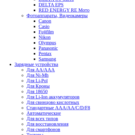
DELTA EPS
RED ENERGY RE Мото
Фотоаппараты, Видеокамеры
Canon
Casio
Fujifilm
Nikon
Olympus
Panasonic
Pentax
Samsung
Зарядные устройства
Для AA/AAA
Для Ni-Mh
Для Li-Pol
Для Кроны
Для 18650
Для Li-Ion аккумуляторов
Для свинцово кислотных
Стандартные ААА/АА/С/D/F8
Автоматические
Для всех типов
Для восстановления
Для смартфонов
Тестеры