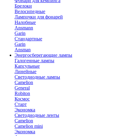
Фонари для кемпинга
Брелоки
Велосипедные
Лампочки для фонарей
Налобные
Ansmann
Garin
Стандартные
Garin
Ansman
Энергосберегающие лампы
Галогенные лампы
Капсульные
Линейные
Светодиодные лампы
Camelion
General
Robiton
Космос
Старт
Экономка
Светодиодные ленты
Camelion
Camelion mini
Экономка