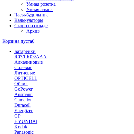
Умная розетка
Умная лампа
Часы-будильник
Калькуляторы
Скоро на складе
Архив
Корзина пуста
0
Батарейки
R03/LR03/AAA
Алкалиновые
Солевые
Литиевые
OPTICELL
Облик
GoPower
Ansmann
Camelion
Duracell
Energizer
GP
HYUNDAI
Kodak
Panasonic