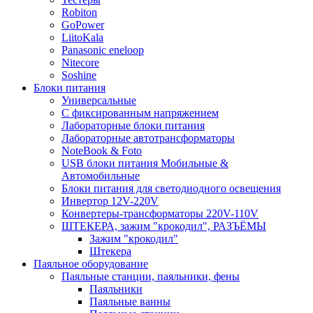
Robiton
GoPower
LiitoKala
Panasonic eneloop
Nitecore
Soshine
Блоки питания
Универсальные
C фиксированным напряжением
Лабораторные блоки питания
Лабораторные автотрансформаторы
NoteBook & Foto
USB блоки питания Мобильные &
Автомобильные
Блоки питания для светодиодного освещения
Инвертор 12V-220V
Конвертеры-трансформаторы 220V-110V
ШТЕКЕРА, зажим "крокодил", РАЗЪЁМЫ
Зажим "крокодил"
Штекера
Паяльное оборудование
Паяльные станции, паяльники, фены
Паяльники
Паяльные ванны