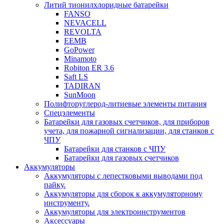
Литий тионилхлоридные батарейки
FANSO
NEVACELL
REVOLTA
EEMB
GoPower
Minamoto
Robiton ER 3.6
Saft LS
TADIRAN
SunMoon
Полифторуглерод-литиевые элементы питания
Спецэлементы
Батарейки для газовых счетчиков, для приборов
учета, для пожарной сигнализации, для станков с
ЧПУ
Батарейки для станков с ЧПУ
Батарейки для газовых счетчиков
Аккумуляторы
Аккумуляторы с лепестковыми выводами под
пайку.
Аккумуляторы для сборок к аккумуляторному
инструменту.
Аккумуляторы для электроинструментов
Аксессуары