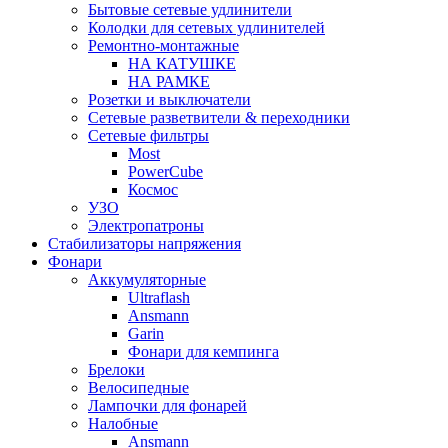
Бытовые сетевые удлинители
Колодки для сетевых удлинителей
Ремонтно-монтажные
НА КАТУШКЕ
НА РАМКЕ
Розетки и выключатели
Сетевые разветвители & переходники
Сетевые фильтры
Most
PowerCube
Космос
УЗО
Электропатроны
Стабилизаторы напряжения
Фонари
Аккумуляторные
Ultraflash
Ansmann
Garin
Фонари для кемпинга
Брелоки
Велосипедные
Лампочки для фонарей
Налобные
Ansmann