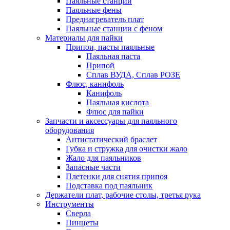
Паяльные станции
Паяльные фены
Преднагреватель плат
Паяльные станции с феном
Материалы для пайки
Припои, пасты паяльные
Паяльная паста
Припой
Сплав ВУДА, Сплав РОЗЕ
Флюс, канифоль
Канифоль
Паяльная кислота
Флюс для пайки
Запчасти и аксессуары для паяльного
оборудования
Антистатический браслет
Губка и стружка для очистки жало
Жало для паяльников
Запасные части
Плетенки для снятия припоя
Подставка под паяльник
Держатели плат, рабочие столы, третья рука
Инструменты
Сверла
Пинцеты