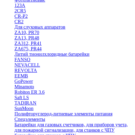
123A
2CR5
CR-P2
CR2
Для слуховых аппаратов
ZA10, PR70
ZA13, PR48
ZA312, PR41
ZA675, PR44
Литий тионилхлоридные батарейки
FANSO
NEVACELL
REVOLTA
EEMB
GoPower
Minamoto
Robiton ER 3.6
Saft LS
TADIRAN
SunMoon
Полифторуглерод-литиевые элементы питания
Спецэлементы
Батарейки для газовых счетчиков, для приборов учета,
для пожарной сигнализации, для станков с ЧПУ