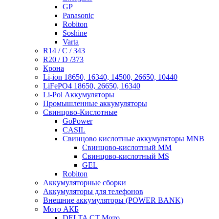
GP
Panasonic
Robiton
Soshine
Varta
R14 / C / 343
R20 / D /373
Крона
Li-ion 18650, 16340, 14500, 26650, 10440
LiFePO4 18650, 26650, 16340
Li-Pol Аккумуляторы
Промышленные аккумуляторы
Свинцово-Кислотные
GoPower
CASIL
Свинцово кислотные аккумуляторы MNB
Cвинцово-кислотный MM
Cвинцово-кислотный MS
GEL
Robiton
Аккумуляторные сборки
Аккумуляторы для телефонов
Внешние аккумуляторы (POWER BANK)
Мото АКБ
DELTA CT Мото