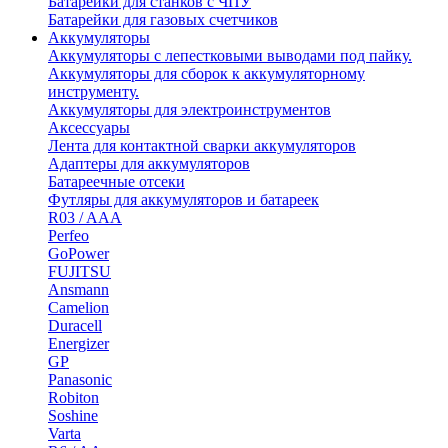
Батарейки для станков с ЧПУ
Батарейки для газовых счетчиков
Аккумуляторы
Аккумуляторы с лепестковыми выводами под пайку.
Аккумуляторы для сборок к аккумуляторному
инструменту.
Аккумуляторы для электроинструментов
Аксессуары
Лента для контактной сварки аккумуляторов
Адаптеры для аккумуляторов
Батареечные отсеки
Футляры для аккумуляторов и батареек
R03 / AAA
Perfeo
GoPower
FUJITSU
Ansmann
Camelion
Duracell
Energizer
GP
Panasonic
Robiton
Soshine
Varta