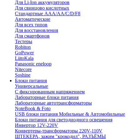
Для Li-Ion аккумуляторов
Для свинцово кислотных
Стандартные ААА/АА/С/D/F8
Автоматические
Для всех типов
Для восстановления
Для смартфонов
Тестеры
Robiton
GoPower
LiitoKala
Panasonic eneloop
Nitecore
Soshine
Блоки питания
Универсальные
C фиксированным напряжением
Лабораторные блоки питания
Лабораторные автотрансформаторы
NoteBook & Foto
USB блоки питания Мобильные & Автомобильные
Блоки питания для светодиодного освещения
Инвертор 12V-220V
Конвертеры-трансформаторы 220V-110V
ШТЕКЕРА, зажим "крокодил", РАЗЪЁМЫ