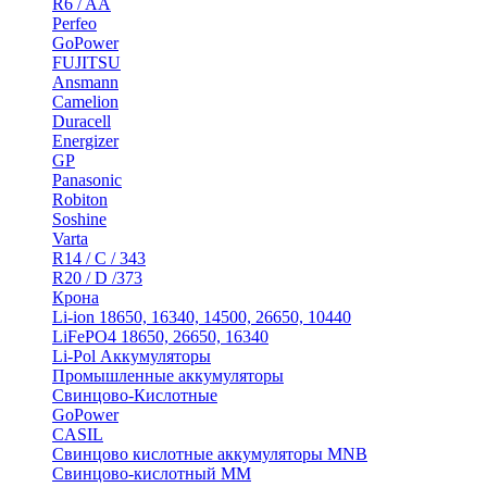
R6 / AA
Perfeo
GoPower
FUJITSU
Ansmann
Camelion
Duracell
Energizer
GP
Panasonic
Robiton
Soshine
Varta
R14 / C / 343
R20 / D /373
Крона
Li-ion 18650, 16340, 14500, 26650, 10440
LiFePO4 18650, 26650, 16340
Li-Pol Аккумуляторы
Промышленные аккумуляторы
Свинцово-Кислотные
GoPower
CASIL
Свинцово кислотные аккумуляторы MNB
Cвинцово-кислотный MM