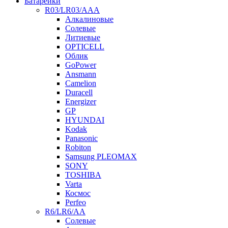
Батарейки
R03/LR03/AAA
Алкалиновые
Солевые
Литиевые
OPTICELL
Облик
GoPower
Ansmann
Camelion
Duracell
Energizer
GP
HYUNDAI
Kodak
Panasonic
Robiton
Samsung PLEOMAX
SONY
TOSHIBA
Varta
Космос
Perfeo
R6/LR6/AA
Солевые