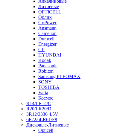
Алкалиновые
Литиевые
OPTICELL
Облик
GoPower
Ansmann
Camelion
Duracell
Energizer
GP
HYUNDAI
Kodak
Panasonic
Robiton
Samsung PLEOMAX
SONY
TOSHIBA
Varta
Космос
R14/LR14/C
R20/LR20/D
3R12/3336 4,5V
6F22/6LR61/F8
Дисковые-Литиевые
Opticell