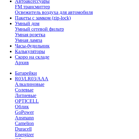
Автоаксессуары
FM трансмиттер
Освежитель воздуха для автомобиля
Пакеты с замком (zip-lock)
Умный дом
Умный сетевой фильтр
Умная розетка
Умная лампа
Часы-будильник
Калькуляторы
Скоро на складе
Архив
Батарейки
R03/LR03/AAA
Алкалиновые
Солевые
Литиевые
OPTICELL
Облик
GoPower
Ansmann
Camelion
Duracell
Energizer