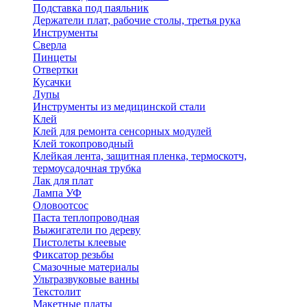
Подставка под паяльник
Держатели плат, рабочие столы, третья рука
Инструменты
Сверла
Пинцеты
Отвертки
Кусачки
Лупы
Инструменты из медицинской стали
Клей
Клей для ремонта сенсорных модулей
Клей токопроводный
Клейкая лента, защитная пленка, термоскотч,
термоусадочная трубка
Лак для плат
Лампа УФ
Оловоотсос
Паста теплопроводная
Выжигатели по дереву
Пистолеты клеевые
Фиксатор резьбы
Смазочные материалы
Ультразвуковые ванны
Текстолит
Макетные платы