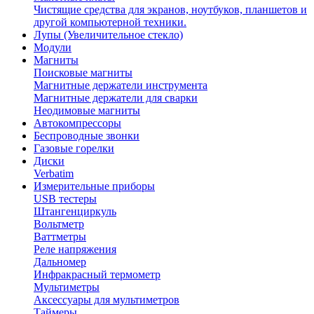
Чистящие средства для экранов, ноутбуков, планшетов и
другой компьютерной техники.
Лупы (Увеличительное стекло)
Модули
Магниты
Поисковые магниты
Магнитные держатели инструмента
Магнитные держатели для сварки
Неодимовые магниты
Автокомпрессоры
Беспроводные звонки
Газовые горелки
Диски
Verbatim
Измерительные приборы
USB тестеры
Штангенциркуль
Вольтметр
Ваттметры
Реле напряжения
Дальномер
Инфракрасный термометр
Мультиметры
Аксессуары для мультиметров
Таймеры