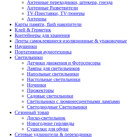
Антенные переходники, штекера, гнезда
Антенные Разветвители
TV-Приставки, TV-тюнеры
Антенны
Карты памяти, flash накопители
Клей & Герметик
Контейнеры для хранения
Ленты самоклеящиеся изоляционные & упаковочные
Наушники
Портативная аудиотехника
Светильники
Датчики движения и Фотосенсоры
Лампы для светильников
Напольные светильники
Настольные светильники
Ночники
Прожекторы
Садовые светильники
Светильники с люминесцентными лампами
Светодиодные Светильники
Сезонный товар
Диско-светильник
Новогодние гирлянды
Сушилки для обуви
Сетевые удлинители & переходники