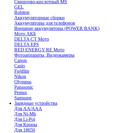
Cвинцово-кислотный MS
GEL
Robiton
Аккумуляторные сборки
Аккумуляторы для телефонов
Внешние аккумуляторы (POWER BANK)
Мото АКБ
DELTA CT Мото
DELTA EPS
RED ENERGY RE Мото
Фотоаппараты, Видеокамеры
Canon
Casio
Fujifilm
Nikon
Olympus
Panasonic
Pentax
Samsung
Зарядные устройства
Для AA/AAA
Для Ni-Mh
Для Li-Pol
Для Кроны
Для 18650