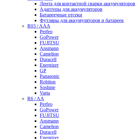
Лента для контактной сварки аккумуляторов
Адаптеры для аккумуляторов
Батареечные отсеки
Футляры для аккумуляторов и батареек
R03 / AAA
Perfeo
GoPower
FUJITSU
Ansmann
Camelion
Duracell
Energizer
GP
Panasonic
Robiton
Soshine
Varta
R6 / AA
Perfeo
GoPower
FUJITSU
Ansmann
Camelion
Duracell
Energizer