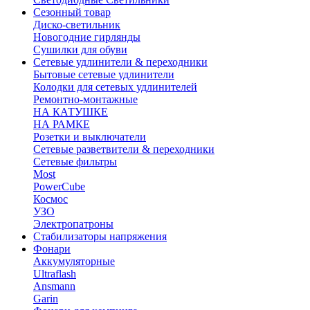
Сезонный товар
Диско-светильник
Новогодние гирлянды
Сушилки для обуви
Сетевые удлинители & переходники
Бытовые сетевые удлинители
Колодки для сетевых удлинителей
Ремонтно-монтажные
НА КАТУШКЕ
НА РАМКЕ
Розетки и выключатели
Сетевые разветвители & переходники
Сетевые фильтры
Most
PowerCube
Космос
УЗО
Электропатроны
Стабилизаторы напряжения
Фонари
Аккумуляторные
Ultraflash
Ansmann
Garin