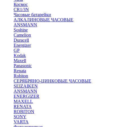
Космос
CR1/3N
Часовые батарейки
АЛКАЛИНОВЫЕ ЧАСОВЫЕ
ANSMANN
Soshine
Camelion
Duracell
Energizer
GP
Kodak
Maxell
Panasonic
Renata
Robiton
СЕРЯБРЯНО-ЦИНКОВЫЕ ЧАСОВЫЕ
SEIZAIKEN
ANSMANN
ENERGIZER
MAXELL
RENATA
ROBITON
SONY
VARTA
Фотолитиевые