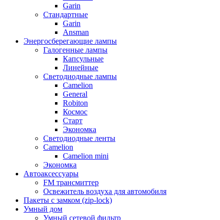
Garin
Стандартные
Garin
Ansman
Энергосберегающие лампы
Галогенные лампы
Капсульные
Линейные
Светодиодные лампы
Camelion
General
Robiton
Космос
Старт
Экономка
Светодиодные ленты
Camelion
Camelion mini
Экономка
Автоаксессуары
FM трансмиттер
Освежитель воздуха для автомобиля
Пакеты с замком (zip-lock)
Умный дом
Умный сетевой фильтр