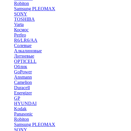
Robiton
Samsung PLEOMAX
SONY
TOSHIBA
Varta
Космос
Perfeo
R6/LR6/AA
Солевые
Алкалиновые
Литиевые
OPTICELL
Облик
GoPower
Ansmann
Camelion
Duracell
Energizer
GP
HYUNDAI
Kodak
Panasonic
Robiton
Samsung PLEOMAX
SONY