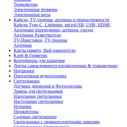
Термометры
Электронные безмены
Электронные весы
Кабели, TV-тюнеры, антенны и принадлежности
Кабели Type-C, Lightning, microUSB, USB, HDMI,
Антенные переходники, штекера, гнезда
Антенные Разветвители
TV-Приставки, TV-тюнеры
Антенны
Карты памяти, flash накопители
Клей & Герметик
Контейнеры для хранения
Ленты самоклеящиеся изоляционные & упаковочные
Наушники
Портативная аудиотехника
Светильники
Датчики движения и Фотосенсоры
Лампы для светильников
Напольные светильники
Настольные светильники
Ночники
Прожекторы
Садовые светильники
Светильники с люминесцентными лампами
Светодиодные Светильники