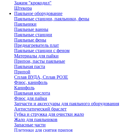
Зажим "крокодил"
Штекера
Паяльное оборудование
Паяльные станции, паяльники, фены
Паяльники
Паяльные ванны
Паяльные станции
Паяльные фены
Преднагреватель плат
Паяльные станции с феном
Материалы для пайки
Припои, пасты паяльные
Паяльная паста
Припой
Сплав ВУДА, Сплав РОЗЕ
Флюс, канифоль
Канифоль
Паяльная кислота
Флюс для пайки
Запчасти и аксессуары для паяльного оборудования
Антистатический браслет
Губка и стружка для очистки жало
Жало для паяльников
Запасные части
Плетенки для снятия припоя