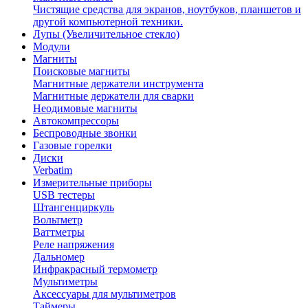
Чистящие средства для экранов, ноутбуков, планшетов и
другой компьютерной техники.
Лупы (Увеличительное стекло)
Модули
Магниты
Поисковые магниты
Магнитные держатели инструмента
Магнитные держатели для сварки
Неодимовые магниты
Автокомпрессоры
Беспроводные звонки
Газовые горелки
Диски
Verbatim
Измерительные приборы
USB тестеры
Штангенциркуль
Вольтметр
Ваттметры
Реле напряжения
Дальномер
Инфракрасный термометр
Мультиметры
Аксессуары для мультиметров
Таймеры