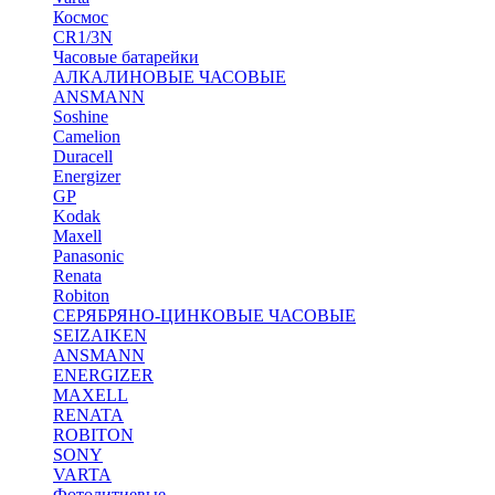
Космос
CR1/3N
Часовые батарейки
АЛКАЛИНОВЫЕ ЧАСОВЫЕ
ANSMANN
Soshine
Camelion
Duracell
Energizer
GP
Kodak
Maxell
Panasonic
Renata
Robiton
СЕРЯБРЯНО-ЦИНКОВЫЕ ЧАСОВЫЕ
SEIZAIKEN
ANSMANN
ENERGIZER
MAXELL
RENATA
ROBITON
SONY
VARTA
Фотолитиевые