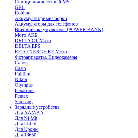
Cвинцово-кислотный MS
GEL
Robiton
Аккумуляторные сборки
Аккумуляторы для телефонов
Внешние аккумуляторы (POWER BANK)
Мото АКБ
DELTA CT Мото
DELTA EPS
RED ENERGY RE Мото
Фотоаппараты, Видеокамеры
Canon
Casio
Fujifilm
Nikon
Olympus
Panasonic
Pentax
Samsung
Зарядные устройства
Для AA/AAA
Для Ni-Mh
Для Li-Pol
Для Кроны
Для 18650