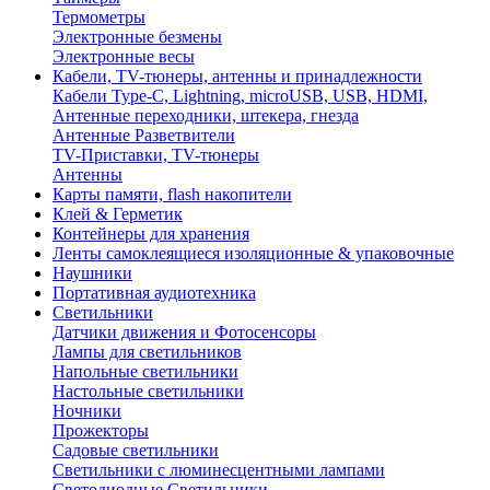
Термометры
Электронные безмены
Электронные весы
Кабели, TV-тюнеры, антенны и принадлежности
Кабели Type-C, Lightning, microUSB, USB, HDMI,
Антенные переходники, штекера, гнезда
Антенные Разветвители
TV-Приставки, TV-тюнеры
Антенны
Карты памяти, flash накопители
Клей & Герметик
Контейнеры для хранения
Ленты самоклеящиеся изоляционные & упаковочные
Наушники
Портативная аудиотехника
Светильники
Датчики движения и Фотосенсоры
Лампы для светильников
Напольные светильники
Настольные светильники
Ночники
Прожекторы
Садовые светильники
Светильники с люминесцентными лампами
Светодиодные Светильники