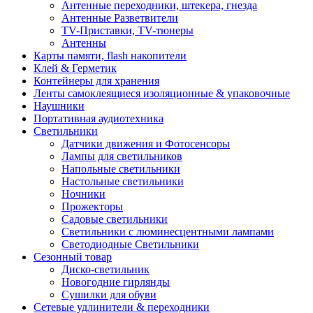
Антенные переходники, штекера, гнезда
Антенные Разветвители
TV-Приставки, TV-тюнеры
Антенны
Карты памяти, flash накопители
Клей & Герметик
Контейнеры для хранения
Ленты самоклеящиеся изоляционные & упаковочные
Наушники
Портативная аудиотехника
Светильники
Датчики движения и Фотосенсоры
Лампы для светильников
Напольные светильники
Настольные светильники
Ночники
Прожекторы
Садовые светильники
Светильники с люминесцентными лампами
Светодиодные Светильники
Сезонный товар
Диско-светильник
Новогодние гирлянды
Сушилки для обуви
Сетевые удлинители & переходники