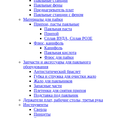
Паяльные станции
Паяльные фены
Преднагреватель плат
Паяльные станции с феном
Материалы для пайки
Припои, пасты паяльные
Паяльная паста
Припой
Сплав ВУДА, Сплав РОЗЕ
Флюс, канифоль
Канифоль
Паяльная кислота
Флюс для пайки
Запчасти и аксессуары для паяльного
оборудования
Антистатический браслет
Губка и стружка для очистки жало
Жало для паяльников
Запасные части
Плетенки для снятия припоя
Подставка под паяльник
Держатели плат, рабочие столы, третья рука
Инструменты
Сверла
Пинцеты