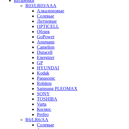
Батарейки
R03/LR03/AAA
Алкалиновые
Солевые
Литиевые
OPTICELL
Облик
GoPower
Ansmann
Camelion
Duracell
Energizer
GP
HYUNDAI
Kodak
Panasonic
Robiton
Samsung PLEOMAX
SONY
TOSHIBA
Varta
Космос
Perfeo
R6/LR6/AA
Солевые