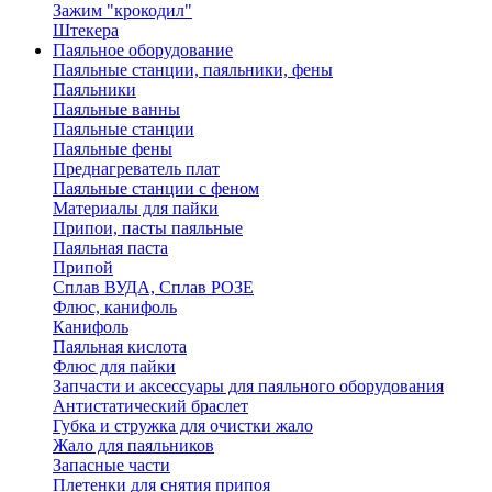
Зажим "крокодил"
Штекера
Паяльное оборудование
Паяльные станции, паяльники, фены
Паяльники
Паяльные ванны
Паяльные станции
Паяльные фены
Преднагреватель плат
Паяльные станции с феном
Материалы для пайки
Припои, пасты паяльные
Паяльная паста
Припой
Сплав ВУДА, Сплав РОЗЕ
Флюс, канифоль
Канифоль
Паяльная кислота
Флюс для пайки
Запчасти и аксессуары для паяльного оборудования
Антистатический браслет
Губка и стружка для очистки жало
Жало для паяльников
Запасные части
Плетенки для снятия припоя