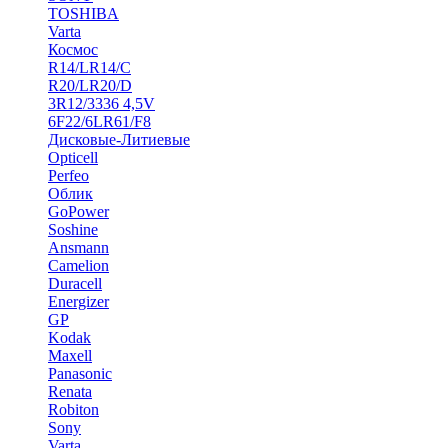
TOSHIBA
Varta
Космос
R14/LR14/C
R20/LR20/D
3R12/3336 4,5V
6F22/6LR61/F8
Дисковые-Литиевые
Opticell
Perfeo
Облик
GoPower
Soshine
Ansmann
Camelion
Duracell
Energizer
GP
Kodak
Maxell
Panasonic
Renata
Robiton
Sony
Varta