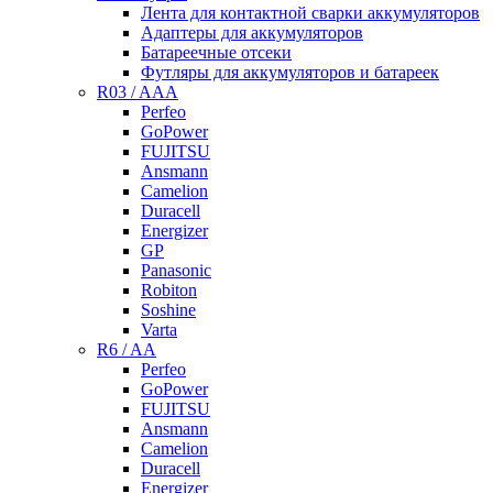
Лента для контактной сварки аккумуляторов
Адаптеры для аккумуляторов
Батареечные отсеки
Футляры для аккумуляторов и батареек
R03 / AAA
Perfeo
GoPower
FUJITSU
Ansmann
Camelion
Duracell
Energizer
GP
Panasonic
Robiton
Soshine
Varta
R6 / AA
Perfeo
GoPower
FUJITSU
Ansmann
Camelion
Duracell
Energizer