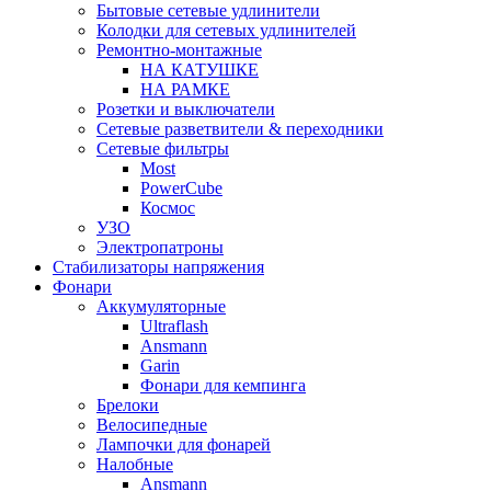
Бытовые сетевые удлинители
Колодки для сетевых удлинителей
Ремонтно-монтажные
НА КАТУШКЕ
НА РАМКЕ
Розетки и выключатели
Сетевые разветвители & переходники
Сетевые фильтры
Most
PowerCube
Космос
УЗО
Электропатроны
Стабилизаторы напряжения
Фонари
Аккумуляторные
Ultraflash
Ansmann
Garin
Фонари для кемпинга
Брелоки
Велосипедные
Лампочки для фонарей
Налобные
Ansmann