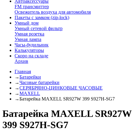
Автоаксессуары
FM трансмиттер
Освежитель воздуха для автомобиля
Пакеты с замком (zip-lock)
Умный дом
Умный сетевой фильтр
Умная розетка
Умная лампа
Часы-будильник
Калькуляторы
Скоро на складе
Архив
Главная
→
Батарейки
→
Часовые батарейки
→
СЕРЯБРЯНО-ЦИНКОВЫЕ ЧАСОВЫЕ
→
MAXELL
→
Батарейка MAXELL SR927W 399 S927H-SG7
Батарейка MAXELL SR927W
399 S927H-SG7