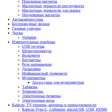
Поисковые магниты
Магнитные держатели инструмента
Магнитные держатели для сварки
Неодимовые магниты
Автокомпрессоры
Беспроводные звонки
Газовые горелки
Диски
Verbatim
Измерительные приборы
USB тестеры
Штангенциркуль
Вольтметр
Ваттметры
Реле напряжения
Дальномер
Инфракрасный термометр
Мультиметры
Аксессуары для мультиметров
Таймеры
Термометры
Электронные безмены
Электронные весы
Кабели, TV-тюнеры, антенны и принадлежности
Кабели Type-C, Lightning, microUSB, USB, HDMI,