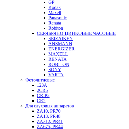
GP
Kodak
Maxell
Panasonic
Renata
Robiton
СЕРЯБРЯНО-ЦИНКОВЫЕ ЧАСОВЫЕ
SEIZAIKEN
ANSMANN
ENERGIZER
MAXELL
RENATA
ROBITON
SONY
VARTA
Фотолитиевые
123A
2CR5
CR-P2
CR2
Для слуховых аппаратов
ZA10, PR70
ZA13, PR48
ZA312, PR41
ZA675, PR44