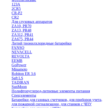
123A
2CR5
CR-P2
CR2
Для слуховых аппаратов
ZA10, PR70
ZA13, PR48
ZA312, PR41
ZA675, PR44
Литий тионилхлоридные батарейки
FANSO
NEVACELL
REVOLTA
EEMB
GoPower
Minamoto
Robiton ER 3.6
Saft LS
TADIRAN
SunMoon
Полифторуглерод-литиевые элементы питания
Спецэлементы
Батарейки для газовых счетчиков, для приборов учета,
для пожарной сигнализации, для станков с ЧПУ