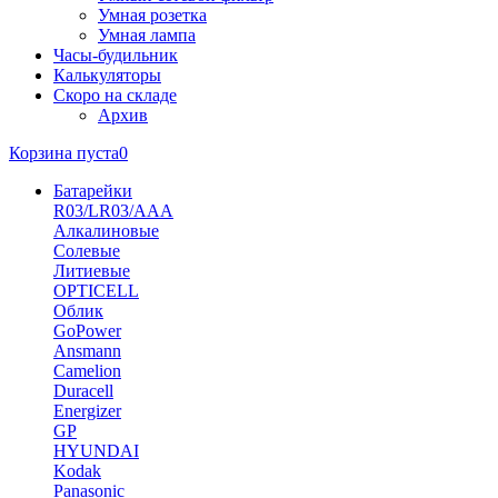
Умная розетка
Умная лампа
Часы-будильник
Калькуляторы
Скоро на складе
Архив
Корзина пуста
0
Батарейки
R03/LR03/AAA
Алкалиновые
Солевые
Литиевые
OPTICELL
Облик
GoPower
Ansmann
Camelion
Duracell
Energizer
GP
HYUNDAI
Kodak
Panasonic