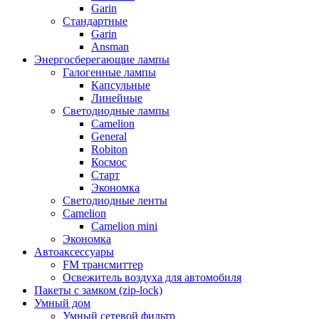
Garin
Стандартные
Garin
Ansman
Энергосберегающие лампы
Галогенные лампы
Капсульные
Линейные
Светодиодные лампы
Camelion
General
Robiton
Космос
Старт
Экономка
Светодиодные ленты
Camelion
Camelion mini
Экономка
Автоаксессуары
FM трансмиттер
Освежитель воздуха для автомобиля
Пакеты с замком (zip-lock)
Умный дом
Умный сетевой фильтр