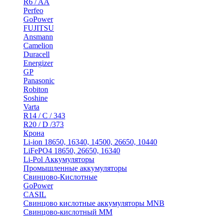
R6 / AA
Perfeo
GoPower
FUJITSU
Ansmann
Camelion
Duracell
Energizer
GP
Panasonic
Robiton
Soshine
Varta
R14 / C / 343
R20 / D /373
Крона
Li-ion 18650, 16340, 14500, 26650, 10440
LiFePO4 18650, 26650, 16340
Li-Pol Аккумуляторы
Промышленные аккумуляторы
Свинцово-Кислотные
GoPower
CASIL
Свинцово кислотные аккумуляторы MNB
Cвинцово-кислотный MM