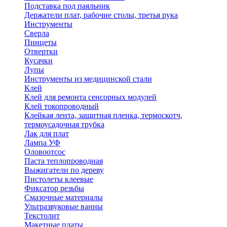
Подставка под паяльник
Держатели плат, рабочие столы, третья рука
Инструменты
Сверла
Пинцеты
Отвертки
Кусачки
Лупы
Инструменты из медицинской стали
Клей
Клей для ремонта сенсорных модулей
Клей токопроводный
Клейкая лента, защитная пленка, термоскотч,
термоусадочная трубка
Лак для плат
Лампа УФ
Оловоотсос
Паста теплопроводная
Выжигатели по дереву
Пистолеты клеевые
Фиксатор резьбы
Смазочные материалы
Ультразвуковые ванны
Текстолит
Макетные платы