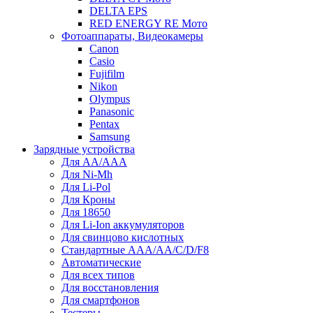
DELTA EPS
RED ENERGY RE Мото
Фотоаппараты, Видеокамеры
Canon
Casio
Fujifilm
Nikon
Olympus
Panasonic
Pentax
Samsung
Зарядные устройства
Для AA/AAA
Для Ni-Mh
Для Li-Pol
Для Кроны
Для 18650
Для Li-Ion аккумуляторов
Для свинцово кислотных
Стандартные ААА/АА/С/D/F8
Автоматические
Для всех типов
Для восстановления
Для смартфонов
Тестеры