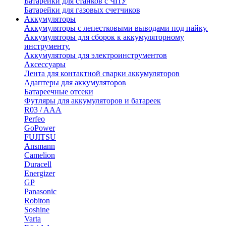
Батарейки для станков с ЧПУ
Батарейки для газовых счетчиков
Аккумуляторы
Аккумуляторы с лепестковыми выводами под пайку.
Аккумуляторы для сборок к аккумуляторному
инструменту.
Аккумуляторы для электроинструментов
Аксессуары
Лента для контактной сварки аккумуляторов
Адаптеры для аккумуляторов
Батареечные отсеки
Футляры для аккумуляторов и батареек
R03 / AAA
Perfeo
GoPower
FUJITSU
Ansmann
Camelion
Duracell
Energizer
GP
Panasonic
Robiton
Soshine
Varta