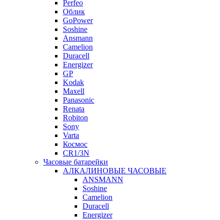
Perfeo
Облик
GoPower
Soshine
Ansmann
Camelion
Duracell
Energizer
GP
Kodak
Maxell
Panasonic
Renata
Robiton
Sony
Varta
Космос
CR1/3N
Часовые батарейки
АЛКАЛИНОВЫЕ ЧАСОВЫЕ
ANSMANN
Soshine
Camelion
Duracell
Energizer