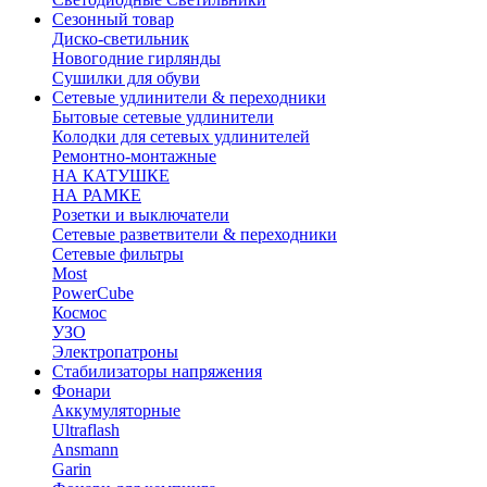
Сезонный товар
Диско-светильник
Новогодние гирлянды
Сушилки для обуви
Сетевые удлинители & переходники
Бытовые сетевые удлинители
Колодки для сетевых удлинителей
Ремонтно-монтажные
НА КАТУШКЕ
НА РАМКЕ
Розетки и выключатели
Сетевые разветвители & переходники
Сетевые фильтры
Most
PowerCube
Космос
УЗО
Электропатроны
Стабилизаторы напряжения
Фонари
Аккумуляторные
Ultraflash
Ansmann
Garin