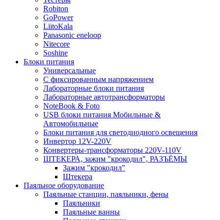
Robiton
GoPower
LiitoKala
Panasonic eneloop
Nitecore
Soshine
Блоки питания
Универсальные
C фиксированным напряжением
Лабораторные блоки питания
Лабораторные автотрансформаторы
NoteBook & Foto
USB блоки питания Мобильные &
Автомобильные
Блоки питания для светодиодного освещения
Инвертор 12V-220V
Конвертеры-трансформаторы 220V-110V
ШТЕКЕРА, зажим "крокодил", РАЗЪЁМЫ
Зажим "крокодил"
Штекера
Паяльное оборудование
Паяльные станции, паяльники, фены
Паяльники
Паяльные ванны