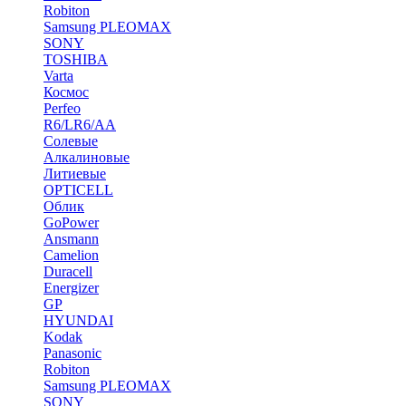
Robiton
Samsung PLEOMAX
SONY
TOSHIBA
Varta
Космос
Perfeo
R6/LR6/AA
Солевые
Алкалиновые
Литиевые
OPTICELL
Облик
GoPower
Ansmann
Camelion
Duracell
Energizer
GP
HYUNDAI
Kodak
Panasonic
Robiton
Samsung PLEOMAX
SONY