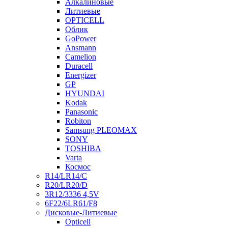
Алкалиновые
Литиевые
OPTICELL
Облик
GoPower
Ansmann
Camelion
Duracell
Energizer
GP
HYUNDAI
Kodak
Panasonic
Robiton
Samsung PLEOMAX
SONY
TOSHIBA
Varta
Космос
R14/LR14/C
R20/LR20/D
3R12/3336 4,5V
6F22/6LR61/F8
Дисковые-Литиевые
Opticell