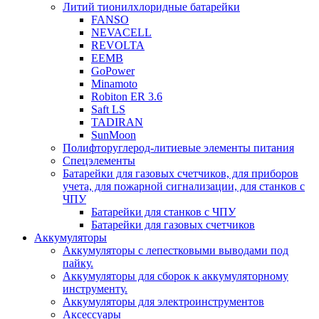
Литий тионилхлоридные батарейки
FANSO
NEVACELL
REVOLTA
EEMB
GoPower
Minamoto
Robiton ER 3.6
Saft LS
TADIRAN
SunMoon
Полифторуглерод-литиевые элементы питания
Спецэлементы
Батарейки для газовых счетчиков, для приборов
учета, для пожарной сигнализации, для станков с
ЧПУ
Батарейки для станков с ЧПУ
Батарейки для газовых счетчиков
Аккумуляторы
Аккумуляторы с лепестковыми выводами под
пайку.
Аккумуляторы для сборок к аккумуляторному
инструменту.
Аккумуляторы для электроинструментов
Аксессуары