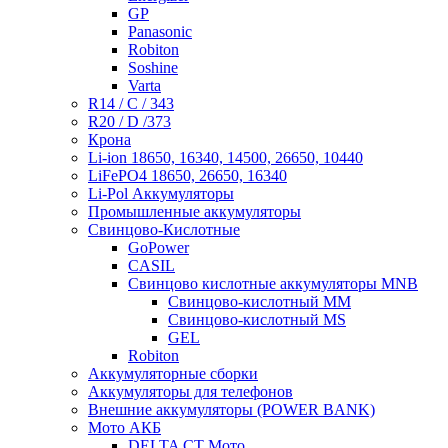
GP
Panasonic
Robiton
Soshine
Varta
R14 / C / 343
R20 / D /373
Крона
Li-ion 18650, 16340, 14500, 26650, 10440
LiFePO4 18650, 26650, 16340
Li-Pol Аккумуляторы
Промышленные аккумуляторы
Свинцово-Кислотные
GoPower
CASIL
Свинцово кислотные аккумуляторы MNB
Cвинцово-кислотный MM
Cвинцово-кислотный MS
GEL
Robiton
Аккумуляторные сборки
Аккумуляторы для телефонов
Внешние аккумуляторы (POWER BANK)
Мото АКБ
DELTA CT Мото