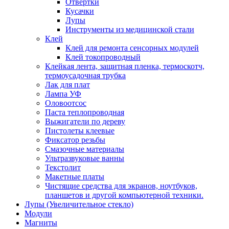
Отвертки
Кусачки
Лупы
Инструменты из медицинской стали
Клей
Клей для ремонта сенсорных модулей
Клей токопроводный
Клейкая лента, защитная пленка, термоскотч,
термоусадочная трубка
Лак для плат
Лампа УФ
Оловоотсос
Паста теплопроводная
Выжигатели по дереву
Пистолеты клеевые
Фиксатор резьбы
Смазочные материалы
Ультразвуковые ванны
Текстолит
Макетные платы
Чистящие средства для экранов, ноутбуков,
планшетов и другой компьютерной техники.
Лупы (Увеличительное стекло)
Модули
Магниты