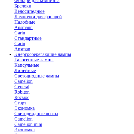
Фонари для кемпинга
Брелоки
Велосипедные
Лампочки для фонарей
Налобные
Ansmann
Garin
Стандартные
Garin
Ansman
Энергосберегающие лампы
Галогенные лампы
Капсульные
Линейные
Светодиодные лампы
Camelion
General
Robiton
Космос
Старт
Экономка
Светодиодные ленты
Camelion
Camelion mini
Экономка