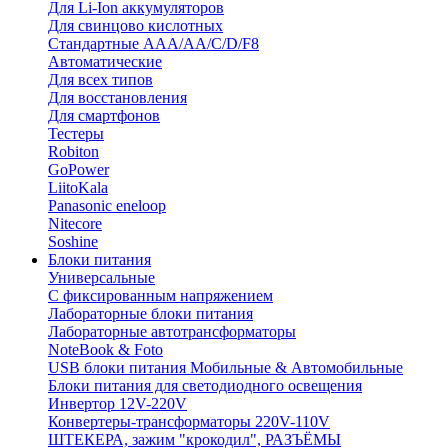
Для Li-Ion аккумуляторов
Для свинцово кислотных
Стандартные ААА/АА/С/D/F8
Автоматические
Для всех типов
Для восстановления
Для смартфонов
Тестеры
Robiton
GoPower
LiitoKala
Panasonic eneloop
Nitecore
Soshine
Блоки питания
Универсальные
C фиксированным напряжением
Лабораторные блоки питания
Лабораторные автотрансформаторы
NoteBook & Foto
USB блоки питания Мобильные & Автомобильные
Блоки питания для светодиодного освещения
Инвертор 12V-220V
Конвертеры-трансформаторы 220V-110V
ШТЕКЕРА, зажим "крокодил", РАЗЪЁМЫ