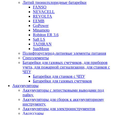
Литий тионилхлоридные батарейки
FANSO
NEVACELL
REVOLTA
EEMB
GoPower
Minamoto
Robiton ER 3.6
Saft LS
TADIRAN
SunMoon
Полифторуглерод-литиевые элементы питания
Спецэлементы
Батарейки для газовых счетчиков, для приборов
учета, для пожарной сигнализации, для станков с
ЧПУ
Батарейки для станков с ЧПУ
Батарейки для газовых счетчиков
Аккумуляторы
Аккумуляторы с лепестковыми выводами под
пайку.
Аккумуляторы для сборок к аккумуляторному
инструменту.
Аккумуляторы для электроинструментов
Аксессуары