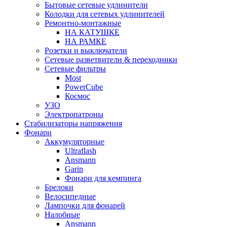
Бытовые сетевые удлинители
Колодки для сетевых удлинителей
Ремонтно-монтажные
НА КАТУШКЕ
НА РАМКЕ
Розетки и выключатели
Сетевые разветвители & переходники
Сетевые фильтры
Most
PowerCube
Космос
УЗО
Электропатроны
Стабилизаторы напряжения
Фонари
Аккумуляторные
Ultraflash
Ansmann
Garin
Фонари для кемпинга
Брелоки
Велосипедные
Лампочки для фонарей
Налобные
Ansmann