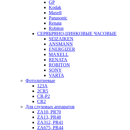
GP
Kodak
Maxell
Panasonic
Renata
Robiton
СЕРЯБРЯНО-ЦИНКОВЫЕ ЧАСОВЫЕ
SEIZAIKEN
ANSMANN
ENERGIZER
MAXELL
RENATA
ROBITON
SONY
VARTA
Фотолитиевые
123A
2CR5
CR-P2
CR2
Для слуховых аппаратов
ZA10, PR70
ZA13, PR48
ZA312, PR41
ZA675, PR44