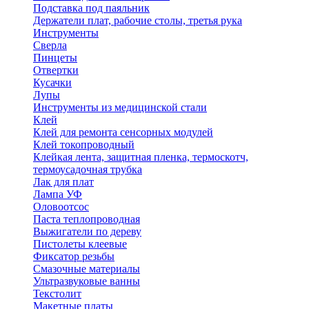
Подставка под паяльник
Держатели плат, рабочие столы, третья рука
Инструменты
Сверла
Пинцеты
Отвертки
Кусачки
Лупы
Инструменты из медицинской стали
Клей
Клей для ремонта сенсорных модулей
Клей токопроводный
Клейкая лента, защитная пленка, термоскотч,
термоусадочная трубка
Лак для плат
Лампа УФ
Оловоотсос
Паста теплопроводная
Выжигатели по дереву
Пистолеты клеевые
Фиксатор резьбы
Смазочные материалы
Ультразвуковые ванны
Текстолит
Макетные платы