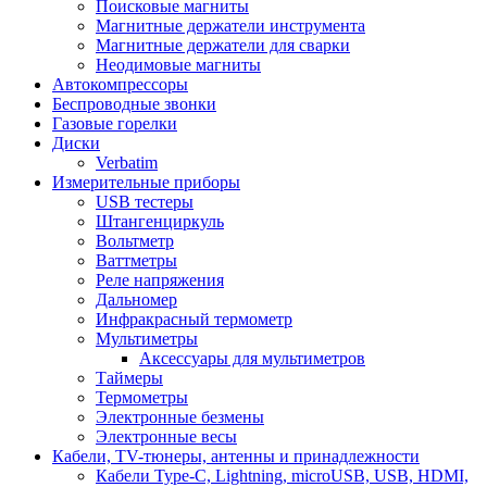
Поисковые магниты
Магнитные держатели инструмента
Магнитные держатели для сварки
Неодимовые магниты
Автокомпрессоры
Беспроводные звонки
Газовые горелки
Диски
Verbatim
Измерительные приборы
USB тестеры
Штангенциркуль
Вольтметр
Ваттметры
Реле напряжения
Дальномер
Инфракрасный термометр
Мультиметры
Аксессуары для мультиметров
Таймеры
Термометры
Электронные безмены
Электронные весы
Кабели, TV-тюнеры, антенны и принадлежности
Кабели Type-C, Lightning, microUSB, USB, HDMI,