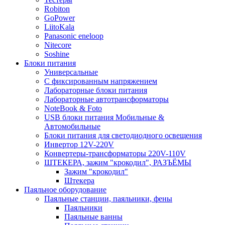
Robiton
GoPower
LiitoKala
Panasonic eneloop
Nitecore
Soshine
Блоки питания
Универсальные
C фиксированным напряжением
Лабораторные блоки питания
Лабораторные автотрансформаторы
NoteBook & Foto
USB блоки питания Мобильные &
Автомобильные
Блоки питания для светодиодного освещения
Инвертор 12V-220V
Конвертеры-трансформаторы 220V-110V
ШТЕКЕРА, зажим "крокодил", РАЗЪЁМЫ
Зажим "крокодил"
Штекера
Паяльное оборудование
Паяльные станции, паяльники, фены
Паяльники
Паяльные ванны