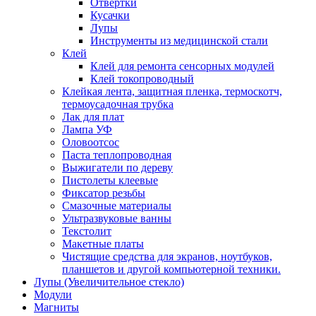
Отвертки
Кусачки
Лупы
Инструменты из медицинской стали
Клей
Клей для ремонта сенсорных модулей
Клей токопроводный
Клейкая лента, защитная пленка, термоскотч,
термоусадочная трубка
Лак для плат
Лампа УФ
Оловоотсос
Паста теплопроводная
Выжигатели по дереву
Пистолеты клеевые
Фиксатор резьбы
Смазочные материалы
Ультразвуковые ванны
Текстолит
Макетные платы
Чистящие средства для экранов, ноутбуков,
планшетов и другой компьютерной техники.
Лупы (Увеличительное стекло)
Модули
Магниты