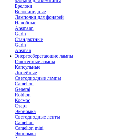
Фонари для кемпинга
Брелоки
Велосипедные
Лампочки для фонарей
Налобные
Ansmann
Garin
Стандартные
Garin
Ansman
Энергосберегающие лампы
Галогенные лампы
Капсульные
Линейные
Светодиодные лампы
Camelion
General
Robiton
Космос
Старт
Экономка
Светодиодные ленты
Camelion
Camelion mini
Экономка