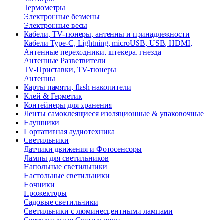
Термометры
Электронные безмены
Электронные весы
Кабели, TV-тюнеры, антенны и принадлежности
Кабели Type-C, Lightning, microUSB, USB, HDMI,
Антенные переходники, штекера, гнезда
Антенные Разветвители
TV-Приставки, TV-тюнеры
Антенны
Карты памяти, flash накопители
Клей & Герметик
Контейнеры для хранения
Ленты самоклеящиеся изоляционные & упаковочные
Наушники
Портативная аудиотехника
Светильники
Датчики движения и Фотосенсоры
Лампы для светильников
Напольные светильники
Настольные светильники
Ночники
Прожекторы
Садовые светильники
Светильники с люминесцентными лампами
Светодиодные Светильники