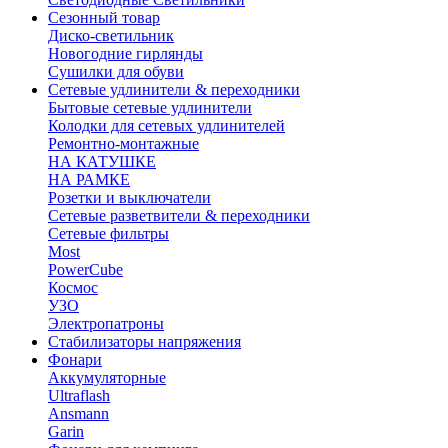
Сезонный товар
Диско-светильник
Новогодние гирлянды
Сушилки для обуви
Сетевые удлинители & переходники
Бытовые сетевые удлинители
Колодки для сетевых удлинителей
Ремонтно-монтажные
НА КАТУШКЕ
НА РАМКЕ
Розетки и выключатели
Сетевые разветвители & переходники
Сетевые фильтры
Most
PowerCube
Космос
УЗО
Электропатроны
Стабилизаторы напряжения
Фонари
Аккумуляторные
Ultraflash
Ansmann
Garin