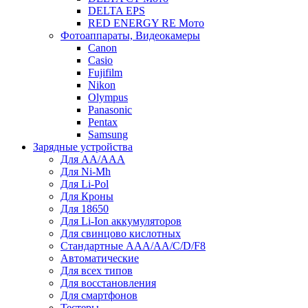
DELTA EPS
RED ENERGY RE Мото
Фотоаппараты, Видеокамеры
Canon
Casio
Fujifilm
Nikon
Olympus
Panasonic
Pentax
Samsung
Зарядные устройства
Для AA/AAA
Для Ni-Mh
Для Li-Pol
Для Кроны
Для 18650
Для Li-Ion аккумуляторов
Для свинцово кислотных
Стандартные ААА/АА/С/D/F8
Автоматические
Для всех типов
Для восстановления
Для смартфонов
Тестеры