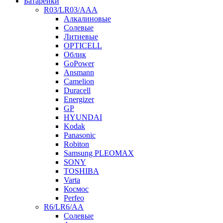
Батарейки
R03/LR03/AAA
Алкалиновые
Солевые
Литиевые
OPTICELL
Облик
GoPower
Ansmann
Camelion
Duracell
Energizer
GP
HYUNDAI
Kodak
Panasonic
Robiton
Samsung PLEOMAX
SONY
TOSHIBA
Varta
Космос
Perfeo
R6/LR6/AA
Солевые