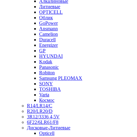
Алкалиновые
Литиевые
OPTICELL
Облик
GoPower
Ansmann
Camelion
Duracell
Energizer
GP
HYUNDAI
Kodak
Panasonic
Robiton
Samsung PLEOMAX
SONY
TOSHIBA
Varta
Космос
R14/LR14/C
R20/LR20/D
3R12/3336 4,5V
6F22/6LR61/F8
Дисковые-Литиевые
Opticell