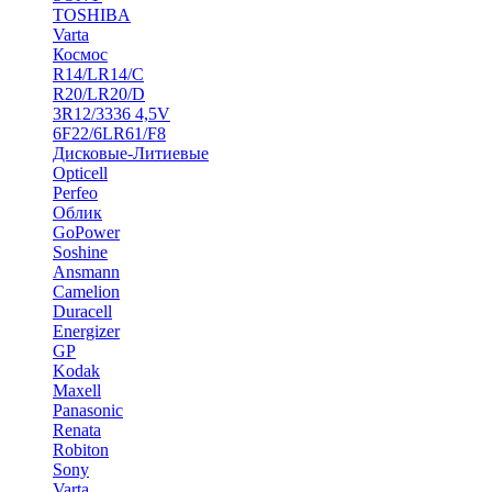
TOSHIBA
Varta
Космос
R14/LR14/C
R20/LR20/D
3R12/3336 4,5V
6F22/6LR61/F8
Дисковые-Литиевые
Opticell
Perfeo
Облик
GoPower
Soshine
Ansmann
Camelion
Duracell
Energizer
GP
Kodak
Maxell
Panasonic
Renata
Robiton
Sony
Varta