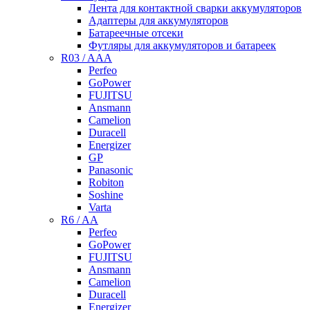
Лента для контактной сварки аккумуляторов
Адаптеры для аккумуляторов
Батареечные отсеки
Футляры для аккумуляторов и батареек
R03 / AAA
Perfeo
GoPower
FUJITSU
Ansmann
Camelion
Duracell
Energizer
GP
Panasonic
Robiton
Soshine
Varta
R6 / AA
Perfeo
GoPower
FUJITSU
Ansmann
Camelion
Duracell
Energizer