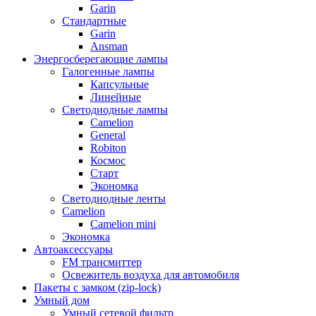
Garin
Стандартные
Garin
Ansman
Энергосберегающие лампы
Галогенные лампы
Капсульные
Линейные
Светодиодные лампы
Camelion
General
Robiton
Космос
Старт
Экономка
Светодиодные ленты
Camelion
Camelion mini
Экономка
Автоаксессуары
FM трансмиттер
Освежитель воздуха для автомобиля
Пакеты с замком (zip-lock)
Умный дом
Умный сетевой фильтр