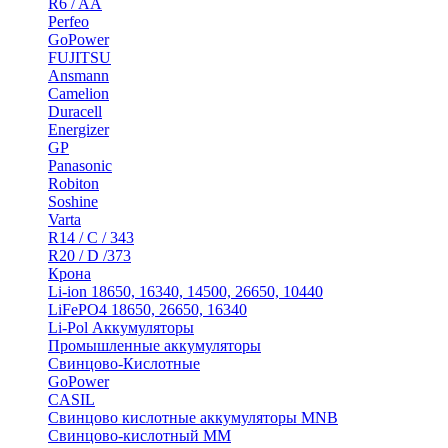
R6 / AA
Perfeo
GoPower
FUJITSU
Ansmann
Camelion
Duracell
Energizer
GP
Panasonic
Robiton
Soshine
Varta
R14 / C / 343
R20 / D /373
Крона
Li-ion 18650, 16340, 14500, 26650, 10440
LiFePO4 18650, 26650, 16340
Li-Pol Аккумуляторы
Промышленные аккумуляторы
Свинцово-Кислотные
GoPower
CASIL
Свинцово кислотные аккумуляторы MNB
Cвинцово-кислотный MM