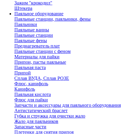
Зажим "крокодил"
Штекера
Паяльное оборудование
Паяльные станции, паяльники, фены
Паяльники
Паяльные ванны
Паяльные станции
Паяльные фены
Преднагреватель плат
Паяльные станции с феном
Материалы для пайки
Припои, пасты паяльные
Паяльная паста
Припой
Сплав ВУДА, Сплав РОЗЕ
Флюс, канифоль
Канифоль
Паяльная кислота
Флюс для пайки
Запчасти и аксессуары для паяльного оборудования
Антистатический браслет
Губка и стружка для очистки жало
Жало для паяльников
Запасные части
Плетенки для снятия припоя