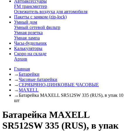
Автоаксессуары
FM трансмиттер
Освежитель воздуха для автомобиля
Пакеты с замком (zip-lock)
Умный дом
Умный сетевой фильтр
Умная розетка
Умная лампа
Часы-будильник
Калькуляторы
Скоро на складе
Архив
Главная
→
Батарейки
→
Часовые батарейки
→
СЕРЯБРЯНО-ЦИНКОВЫЕ ЧАСОВЫЕ
→
MAXELL
→
Батарейка MAXELL SR512SW 335 (RUS), в упак 10
шт
Батарейка MAXELL
SR512SW 335 (RUS), в упак