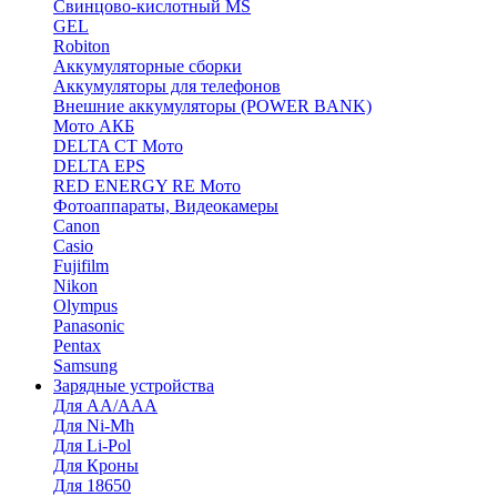
Cвинцово-кислотный MS
GEL
Robiton
Аккумуляторные сборки
Аккумуляторы для телефонов
Внешние аккумуляторы (POWER BANK)
Мото АКБ
DELTA CT Мото
DELTA EPS
RED ENERGY RE Мото
Фотоаппараты, Видеокамеры
Canon
Casio
Fujifilm
Nikon
Olympus
Panasonic
Pentax
Samsung
Зарядные устройства
Для AA/AAA
Для Ni-Mh
Для Li-Pol
Для Кроны
Для 18650