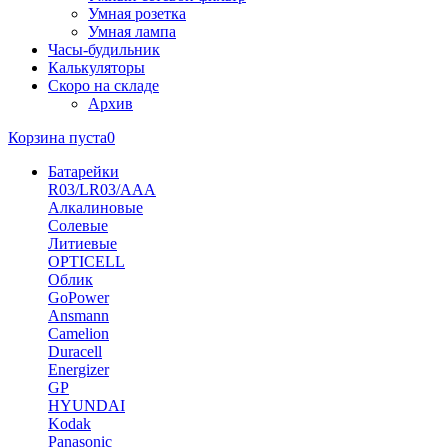
Умная розетка
Умная лампа
Часы-будильник
Калькуляторы
Скоро на складе
Архив
Корзина пуста
0
Батарейки
R03/LR03/AAA
Алкалиновые
Солевые
Литиевые
OPTICELL
Облик
GoPower
Ansmann
Camelion
Duracell
Energizer
GP
HYUNDAI
Kodak
Panasonic