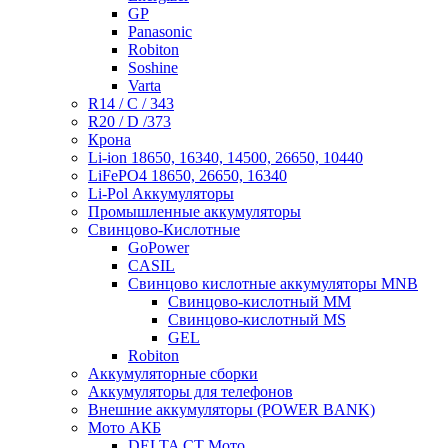
GP
Panasonic
Robiton
Soshine
Varta
R14 / C / 343
R20 / D /373
Крона
Li-ion 18650, 16340, 14500, 26650, 10440
LiFePO4 18650, 26650, 16340
Li-Pol Аккумуляторы
Промышленные аккумуляторы
Свинцово-Кислотные
GoPower
CASIL
Свинцово кислотные аккумуляторы MNB
Cвинцово-кислотный MM
Cвинцово-кислотный MS
GEL
Robiton
Аккумуляторные сборки
Аккумуляторы для телефонов
Внешние аккумуляторы (POWER BANK)
Мото АКБ
DELTA CT Мото