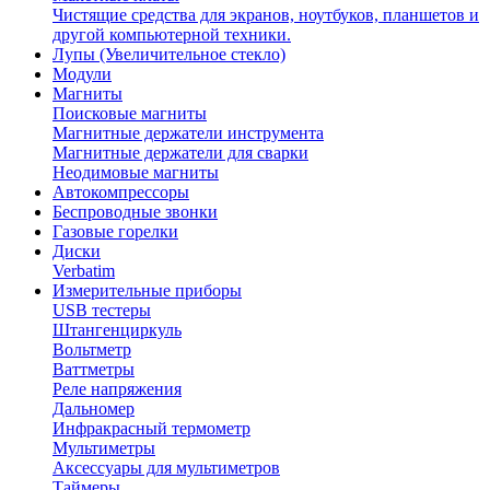
Чистящие средства для экранов, ноутбуков, планшетов и
другой компьютерной техники.
Лупы (Увеличительное стекло)
Модули
Магниты
Поисковые магниты
Магнитные держатели инструмента
Магнитные держатели для сварки
Неодимовые магниты
Автокомпрессоры
Беспроводные звонки
Газовые горелки
Диски
Verbatim
Измерительные приборы
USB тестеры
Штангенциркуль
Вольтметр
Ваттметры
Реле напряжения
Дальномер
Инфракрасный термометр
Мультиметры
Аксессуары для мультиметров
Таймеры