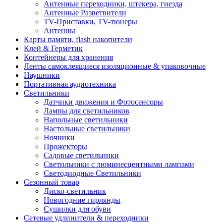
Антенные переходники, штекера, гнезда
Антенные Разветвители
TV-Приставки, TV-тюнеры
Антенны
Карты памяти, flash накопители
Клей & Герметик
Контейнеры для хранения
Ленты самоклеящиеся изоляционные & упаковочные
Наушники
Портативная аудиотехника
Светильники
Датчики движения и Фотосенсоры
Лампы для светильников
Напольные светильники
Настольные светильники
Ночники
Прожекторы
Садовые светильники
Светильники с люминесцентными лампами
Светодиодные Светильники
Сезонный товар
Диско-светильник
Новогодние гирлянды
Сушилки для обуви
Сетевые удлинители & переходники