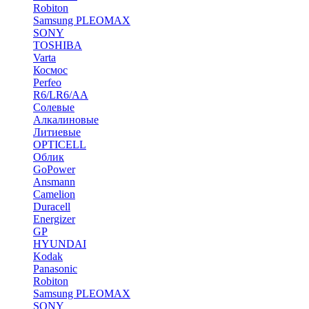
Robiton
Samsung PLEOMAX
SONY
TOSHIBA
Varta
Космос
Perfeo
R6/LR6/AA
Солевые
Алкалиновые
Литиевые
OPTICELL
Облик
GoPower
Ansmann
Camelion
Duracell
Energizer
GP
HYUNDAI
Kodak
Panasonic
Robiton
Samsung PLEOMAX
SONY