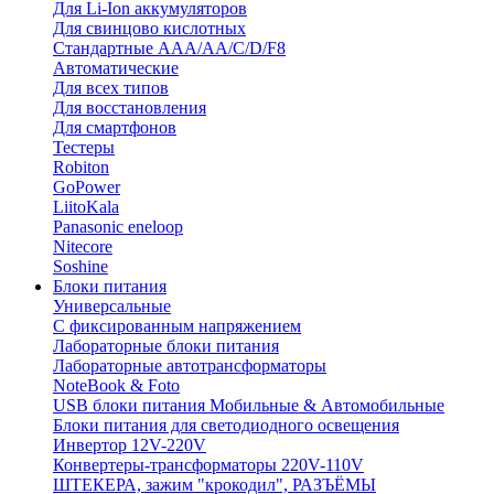
Для Li-Ion аккумуляторов
Для свинцово кислотных
Стандартные ААА/АА/С/D/F8
Автоматические
Для всех типов
Для восстановления
Для смартфонов
Тестеры
Robiton
GoPower
LiitoKala
Panasonic eneloop
Nitecore
Soshine
Блоки питания
Универсальные
C фиксированным напряжением
Лабораторные блоки питания
Лабораторные автотрансформаторы
NoteBook & Foto
USB блоки питания Мобильные & Автомобильные
Блоки питания для светодиодного освещения
Инвертор 12V-220V
Конвертеры-трансформаторы 220V-110V
ШТЕКЕРА, зажим "крокодил", РАЗЪЁМЫ