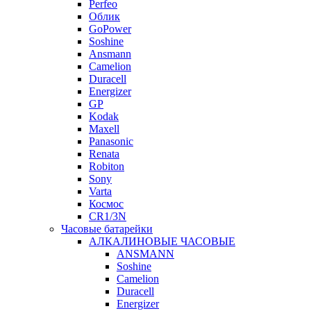
Perfeo
Облик
GoPower
Soshine
Ansmann
Camelion
Duracell
Energizer
GP
Kodak
Maxell
Panasonic
Renata
Robiton
Sony
Varta
Космос
CR1/3N
Часовые батарейки
АЛКАЛИНОВЫЕ ЧАСОВЫЕ
ANSMANN
Soshine
Camelion
Duracell
Energizer