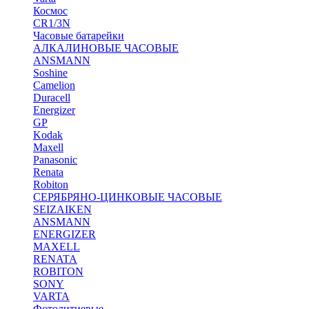
Космос
CR1/3N
Часовые батарейки
АЛКАЛИНОВЫЕ ЧАСОВЫЕ
ANSMANN
Soshine
Camelion
Duracell
Energizer
GP
Kodak
Maxell
Panasonic
Renata
Robiton
СЕРЯБРЯНО-ЦИНКОВЫЕ ЧАСОВЫЕ
SEIZAIKEN
ANSMANN
ENERGIZER
MAXELL
RENATA
ROBITON
SONY
VARTA
Фотолитиевые