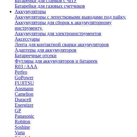
Батарейки для станков с ЧПУ
Батарейки для газовых счетчиков
Аккумуляторы
Аккумуляторы с лепестковыми выводами под пайку.
Аккумуляторы для сборок к аккумуляторному
инструменту.
Аккумуляторы для электроинструментов
Аксессуары
Лента для контактной сварки аккумуляторов
Адаптеры для аккумуляторов
Батареечные отсеки
Футляры для аккумуляторов и батареек
R03 / AAA
Perfeo
GoPower
FUJITSU
Ansmann
Camelion
Duracell
Energizer
GP
Panasonic
Robiton
Soshine
Varta