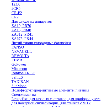
123A
2CR5
CR-P2
CR2
Для слуховых аппаратов
ZA10, PR70
ZA13, PR48
ZA312, PR41
ZA675, PR44
Литий тионилхлоридные батарейки
FANSO
NEVACELL
REVOLTA
EEMB
GoPower
Minamoto
Robiton ER 3.6
Saft LS
TADIRAN
SunMoon
Полифторуглерод-литиевые элементы питания
Спецэлементы
Батарейки для газовых счетчиков, для приборов учета,
для пожарной сигнализации, для станков с ЧПУ