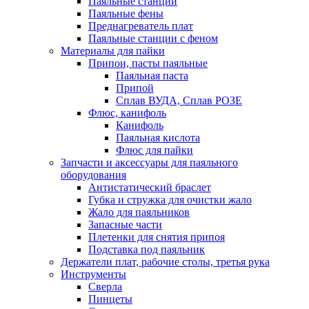
Паяльные станции
Паяльные фены
Преднагреватель плат
Паяльные станции с феном
Материалы для пайки
Припои, пасты паяльные
Паяльная паста
Припой
Сплав ВУДА, Сплав РОЗЕ
Флюс, канифоль
Канифоль
Паяльная кислота
Флюс для пайки
Запчасти и аксессуары для паяльного
оборудования
Антистатический браслет
Губка и стружка для очистки жало
Жало для паяльников
Запасные части
Плетенки для снятия припоя
Подставка под паяльник
Держатели плат, рабочие столы, третья рука
Инструменты
Сверла
Пинцеты