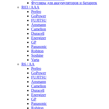
Футляры для аккумуляторов и батареек
R03 / AAA
Perfeo
GoPower
FUJITSU
Ansmann
Camelion
Duracell
Energizer
GP
Panasonic
Robiton
Soshine
Varta
R6 / AA
Perfeo
GoPower
FUJITSU
Ansmann
Camelion
Duracell
Energizer
GP
Panasonic
Robiton