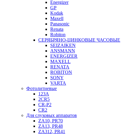
Energizer
GP
Kodak
Maxell
Panasonic
Renata
Robiton
СЕРЯБРЯНО-ЦИНКОВЫЕ ЧАСОВЫЕ
SEIZAIKEN
ANSMANN
ENERGIZER
MAXELL
RENATA
ROBITON
SONY
VARTA
Фотолитиевые
123A
2CR5
CR-P2
CR2
Для слуховых аппаратов
ZA10, PR70
ZA13, PR48
ZA312, PR41