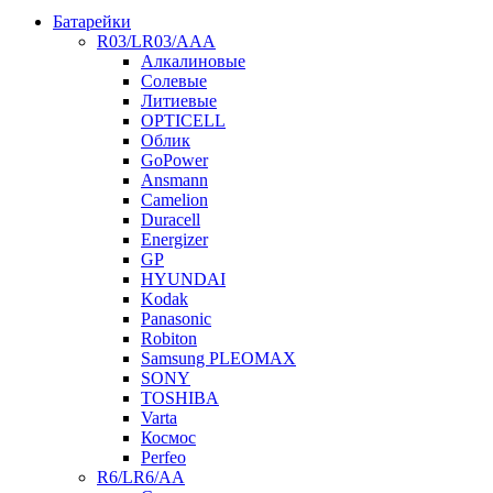
Батарейки
R03/LR03/AAA
Алкалиновые
Солевые
Литиевые
OPTICELL
Облик
GoPower
Ansmann
Camelion
Duracell
Energizer
GP
HYUNDAI
Kodak
Panasonic
Robiton
Samsung PLEOMAX
SONY
TOSHIBA
Varta
Космос
Perfeo
R6/LR6/AA