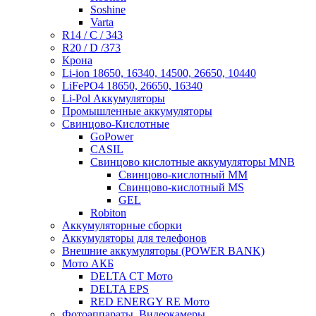
Soshine
Varta
R14 / C / 343
R20 / D /373
Крона
Li-ion 18650, 16340, 14500, 26650, 10440
LiFePO4 18650, 26650, 16340
Li-Pol Аккумуляторы
Промышленные аккумуляторы
Свинцово-Кислотные
GoPower
CASIL
Свинцово кислотные аккумуляторы MNB
Cвинцово-кислотный MM
Cвинцово-кислотный MS
GEL
Robiton
Аккумуляторные сборки
Аккумуляторы для телефонов
Внешние аккумуляторы (POWER BANK)
Мото АКБ
DELTA CT Мото
DELTA EPS
RED ENERGY RE Мото
Фотоаппараты, Видеокамеры