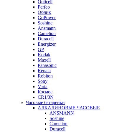
Opticell
Perfeo
Облик
GoPower
Soshine
Ansmann
Camelion
Duracell
Energizer
GP
Kodak
Maxell
Panasonic
Renata
Robiton
Sony
Varta
Космос
CR1/3N
Часовые батарейки
АЛКАЛИНОВЫЕ ЧАСОВЫЕ
ANSMANN
Soshine
Camelion
Duracell