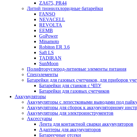
ZA675, PR44
Литий тионилхлоридные батарейки
FANSO
NEVACELL
REVOLTA
EEMB
GoPower
Minamoto
Robiton ER 3.6
Saft LS
TADIRAN
SunMoon
Полифторуглерод-литиевые элементы питания
Спецэлементы
Батарейки для газовых счетчиков, для приборов уче
Батарейки для станков с ЧПУ
Батарейки для газовых счетчиков
Аккумуляторы
Аккумуляторы с лепестковыми выводами под пайку
Аккумуляторы для сборок к аккумуляторному инстр
Аккумуляторы для электроинструментов
Аксессуары
Лента для контактной сварки аккумуляторов
Адаптеры для аккумуляторов
Батареечные отсеки