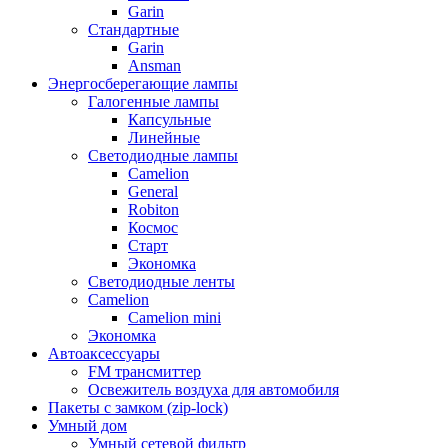
Garin
Стандартные
Garin
Ansman
Энергосберегающие лампы
Галогенные лампы
Капсульные
Линейные
Светодиодные лампы
Camelion
General
Robiton
Космос
Старт
Экономка
Светодиодные ленты
Camelion
Camelion mini
Экономка
Автоаксессуары
FM трансмиттер
Освежитель воздуха для автомобиля
Пакеты с замком (zip-lock)
Умный дом
Умный сетевой фильтр