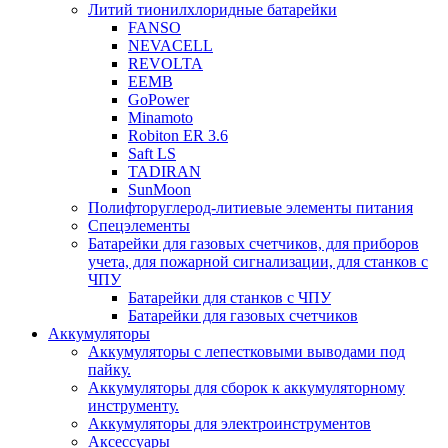
Литий тионилхлоридные батарейки
FANSO
NEVACELL
REVOLTA
EEMB
GoPower
Minamoto
Robiton ER 3.6
Saft LS
TADIRAN
SunMoon
Полифторуглерод-литиевые элементы питания
Спецэлементы
Батарейки для газовых счетчиков, для приборов
учета, для пожарной сигнализации, для станков с
ЧПУ
Батарейки для станков с ЧПУ
Батарейки для газовых счетчиков
Аккумуляторы
Аккумуляторы с лепестковыми выводами под
пайку.
Аккумуляторы для сборок к аккумуляторному
инструменту.
Аккумуляторы для электроинструментов
Аксессуары