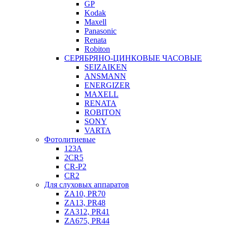
GP
Kodak
Maxell
Panasonic
Renata
Robiton
СЕРЯБРЯНО-ЦИНКОВЫЕ ЧАСОВЫЕ
SEIZAIKEN
ANSMANN
ENERGIZER
MAXELL
RENATA
ROBITON
SONY
VARTA
Фотолитиевые
123A
2CR5
CR-P2
CR2
Для слуховых аппаратов
ZA10, PR70
ZA13, PR48
ZA312, PR41
ZA675, PR44