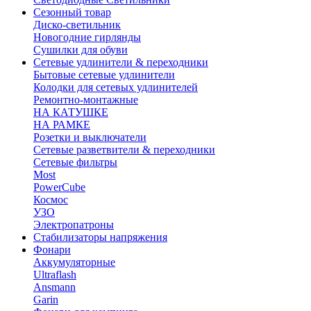
Сезонный товар
Диско-светильник
Новогодние гирлянды
Сушилки для обуви
Сетевые удлинители & переходники
Бытовые сетевые удлинители
Колодки для сетевых удлинителей
Ремонтно-монтажные
НА КАТУШКЕ
НА РАМКЕ
Розетки и выключатели
Сетевые разветвители & переходники
Сетевые фильтры
Most
PowerCube
Космос
УЗО
Электропатроны
Стабилизаторы напряжения
Фонари
Аккумуляторные
Ultraflash
Ansmann
Garin