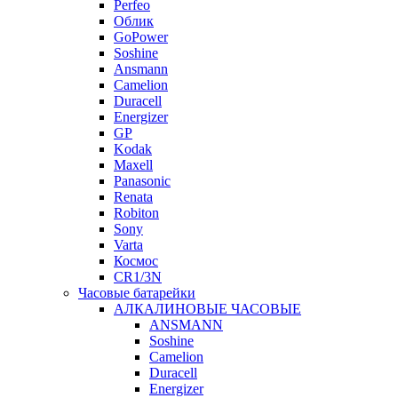
Perfeo
Облик
GoPower
Soshine
Ansmann
Camelion
Duracell
Energizer
GP
Kodak
Maxell
Panasonic
Renata
Robiton
Sony
Varta
Космос
CR1/3N
Часовые батарейки
АЛКАЛИНОВЫЕ ЧАСОВЫЕ
ANSMANN
Soshine
Camelion
Duracell
Energizer