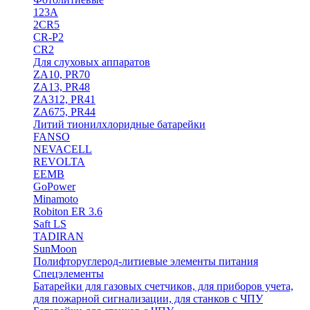
123A
2CR5
CR-P2
CR2
Для слуховых аппаратов
ZA10, PR70
ZA13, PR48
ZA312, PR41
ZA675, PR44
Литий тионилхлоридные батарейки
FANSO
NEVACELL
REVOLTA
EEMB
GoPower
Minamoto
Robiton ER 3.6
Saft LS
TADIRAN
SunMoon
Полифторуглерод-литиевые элементы питания
Спецэлементы
Батарейки для газовых счетчиков, для приборов учета,
для пожарной сигнализации, для станков с ЧПУ