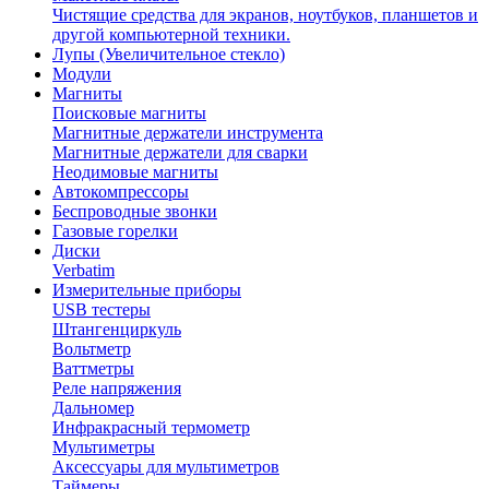
Чистящие средства для экранов, ноутбуков, планшетов и
другой компьютерной техники.
Лупы (Увеличительное стекло)
Модули
Магниты
Поисковые магниты
Магнитные держатели инструмента
Магнитные держатели для сварки
Неодимовые магниты
Автокомпрессоры
Беспроводные звонки
Газовые горелки
Диски
Verbatim
Измерительные приборы
USB тестеры
Штангенциркуль
Вольтметр
Ваттметры
Реле напряжения
Дальномер
Инфракрасный термометр
Мультиметры
Аксессуары для мультиметров
Таймеры