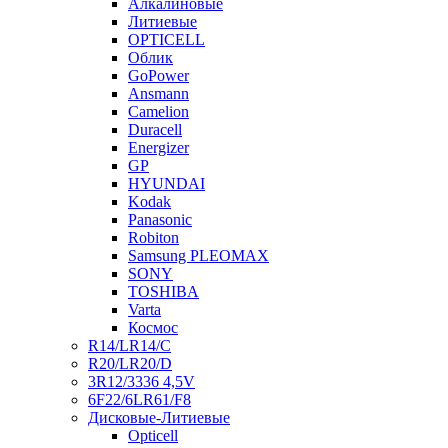
Алкалиновые
Литиевые
OPTICELL
Облик
GoPower
Ansmann
Camelion
Duracell
Energizer
GP
HYUNDAI
Kodak
Panasonic
Robiton
Samsung PLEOMAX
SONY
TOSHIBA
Varta
Космос
R14/LR14/C
R20/LR20/D
3R12/3336 4,5V
6F22/6LR61/F8
Дисковые-Литиевые
Opticell