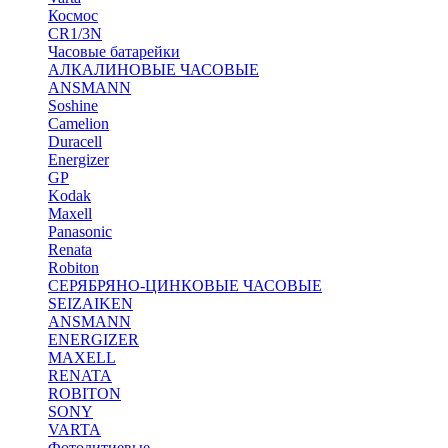
Космос
CR1/3N
Часовые батарейки
АЛКАЛИНОВЫЕ ЧАСОВЫЕ
ANSMANN
Soshine
Camelion
Duracell
Energizer
GP
Kodak
Maxell
Panasonic
Renata
Robiton
СЕРЯБРЯНО-ЦИНКОВЫЕ ЧАСОВЫЕ
SEIZAIKEN
ANSMANN
ENERGIZER
MAXELL
RENATA
ROBITON
SONY
VARTA
Фотолитиевые