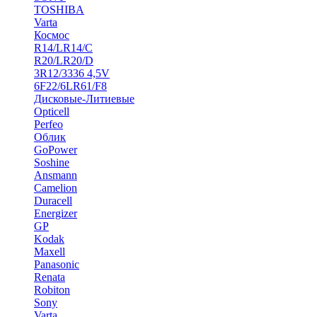
TOSHIBA
Varta
Космос
R14/LR14/C
R20/LR20/D
3R12/3336 4,5V
6F22/6LR61/F8
Дисковые-Литиевые
Opticell
Perfeo
Облик
GoPower
Soshine
Ansmann
Camelion
Duracell
Energizer
GP
Kodak
Maxell
Panasonic
Renata
Robiton
Sony
Varta