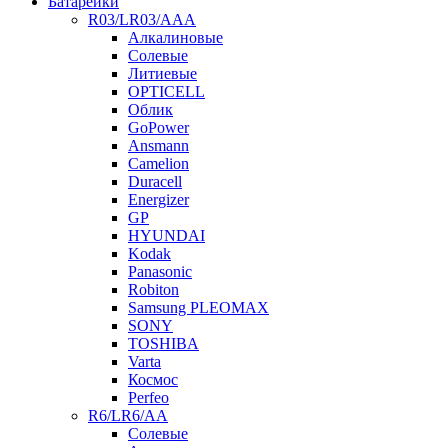
Батарейки
R03/LR03/AAA
Алкалиновые
Солевые
Литиевые
OPTICELL
Облик
GoPower
Ansmann
Camelion
Duracell
Energizer
GP
HYUNDAI
Kodak
Panasonic
Robiton
Samsung PLEOMAX
SONY
TOSHIBA
Varta
Космос
Perfeo
R6/LR6/AA
Солевые