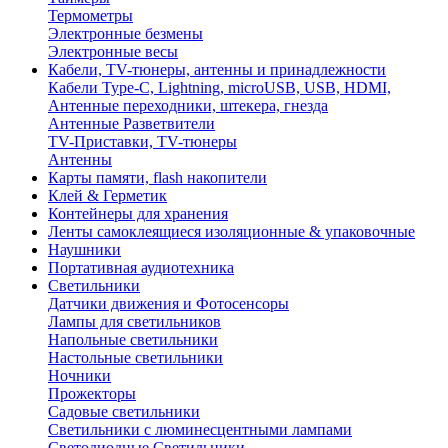
Термометры
Электронные безмены
Электронные весы
Кабели, TV-тюнеры, антенны и принадлежности
Кабели Type-C, Lightning, microUSB, USB, HDMI,
Антенные переходники, штекера, гнезда
Антенные Разветвители
TV-Приставки, TV-тюнеры
Антенны
Карты памяти, flash накопители
Клей & Герметик
Контейнеры для хранения
Ленты самоклеящиеся изоляционные & упаковочные
Наушники
Портативная аудиотехника
Светильники
Датчики движения и Фотосенсоры
Лампы для светильников
Напольные светильники
Настольные светильники
Ночники
Прожекторы
Садовые светильники
Светильники с люминесцентными лампами
Светодиодные Светильники