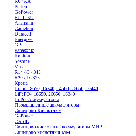
R6 / AA
Perfeo
GoPower
FUJITSU
Ansmann
Camelion
Duracell
Energizer
GP
Panasonic
Robiton
Soshine
Varta
R14 / C / 343
R20 / D /373
Крона
Li-ion 18650, 16340, 14500, 26650, 10440
LiFePO4 18650, 26650, 16340
Li-Pol Аккумуляторы
Промышленные аккумуляторы
Свинцово-Кислотные
GoPower
CASIL
Свинцово кислотные аккумуляторы MNB
Cвинцово-кислотный MM