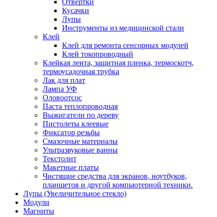
Отвертки
Кусачки
Лупы
Инструменты из медицинской стали
Клей
Клей для ремонта сенсорных модулей
Клей токопроводный
Клейкая лента, защитная пленка, термоскотч,
термоусадочная трубка
Лак для плат
Лампа УФ
Оловоотсос
Паста теплопроводная
Выжигатели по дереву
Пистолеты клеевые
Фиксатор резьбы
Смазочные материалы
Ультразвуковые ванны
Текстолит
Макетные платы
Чистящие средства для экранов, ноутбуков,
планшетов и другой компьютерной техники.
Лупы (Увеличительное стекло)
Модули
Магниты