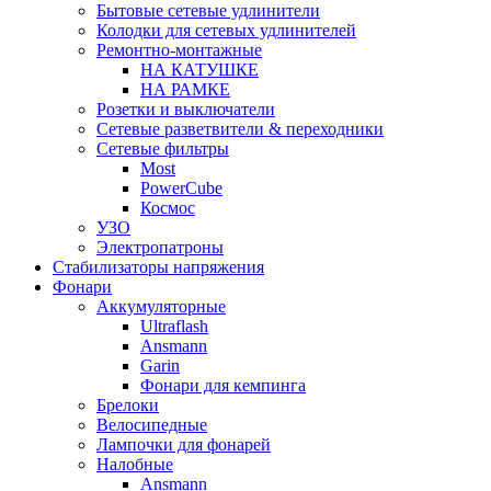
Бытовые сетевые удлинители
Колодки для сетевых удлинителей
Ремонтно-монтажные
НА КАТУШКЕ
НА РАМКЕ
Розетки и выключатели
Сетевые разветвители & переходники
Сетевые фильтры
Most
PowerCube
Космос
УЗО
Электропатроны
Стабилизаторы напряжения
Фонари
Аккумуляторные
Ultraflash
Ansmann
Garin
Фонари для кемпинга
Брелоки
Велосипедные
Лампочки для фонарей
Налобные
Ansmann