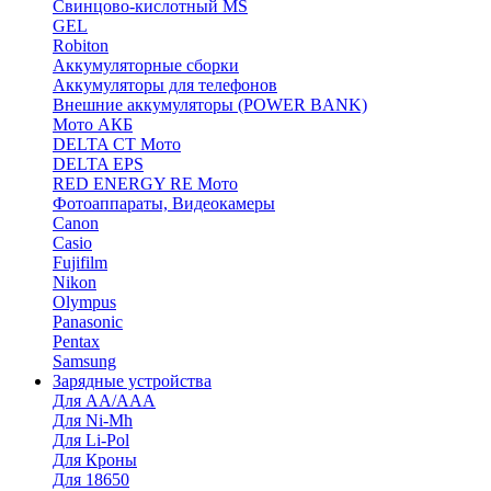
Cвинцово-кислотный MS
GEL
Robiton
Аккумуляторные сборки
Аккумуляторы для телефонов
Внешние аккумуляторы (POWER BANK)
Мото АКБ
DELTA CT Мото
DELTA EPS
RED ENERGY RE Мото
Фотоаппараты, Видеокамеры
Canon
Casio
Fujifilm
Nikon
Olympus
Panasonic
Pentax
Samsung
Зарядные устройства
Для AA/AAA
Для Ni-Mh
Для Li-Pol
Для Кроны
Для 18650