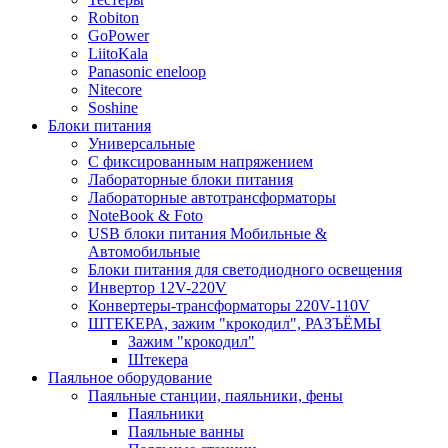
Robiton
GoPower
LiitoKala
Panasonic eneloop
Nitecore
Soshine
Блоки питания
Универсальные
C фиксированным напряжением
Лабораторные блоки питания
Лабораторные автотрансформаторы
NoteBook & Foto
USB блоки питания Мобильные &
Автомобильные
Блоки питания для светодиодного освещения
Инвертор 12V-220V
Конвертеры-трансформаторы 220V-110V
ШТЕКЕРА, зажим "крокодил", РАЗЪЁМЫ
Зажим "крокодил"
Штекера
Паяльное оборудование
Паяльные станции, паяльники, фены
Паяльники
Паяльные ванны