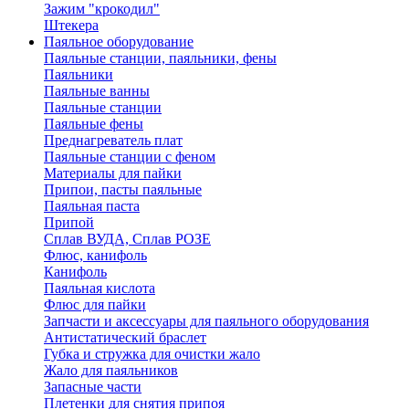
Зажим "крокодил"
Штекера
Паяльное оборудование
Паяльные станции, паяльники, фены
Паяльники
Паяльные ванны
Паяльные станции
Паяльные фены
Преднагреватель плат
Паяльные станции с феном
Материалы для пайки
Припои, пасты паяльные
Паяльная паста
Припой
Сплав ВУДА, Сплав РОЗЕ
Флюс, канифоль
Канифоль
Паяльная кислота
Флюс для пайки
Запчасти и аксессуары для паяльного оборудования
Антистатический браслет
Губка и стружка для очистки жало
Жало для паяльников
Запасные части
Плетенки для снятия припоя