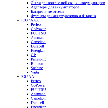
Лента для контактной сварки аккумуляторов
Адаптеры для аккумуляторов
Батареечные отсеки
Футляры для аккумуляторов и батареек
R03 / AAA
Perfeo
GoPower
FUJITSU
Ansmann
Camelion
Duracell
Energizer
GP
Panasonic
Robiton
Soshine
Varta
R6 / AA
Perfeo
GoPower
FUJITSU
Ansmann
Camelion
Duracell
Energizer