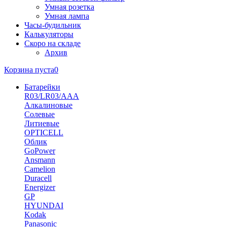
Умная розетка
Умная лампа
Часы-будильник
Калькуляторы
Скоро на складе
Архив
Корзина пуста
0
Батарейки
R03/LR03/AAA
Алкалиновые
Солевые
Литиевые
OPTICELL
Облик
GoPower
Ansmann
Camelion
Duracell
Energizer
GP
HYUNDAI
Kodak
Panasonic