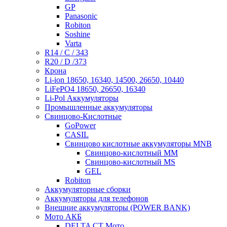
GP
Panasonic
Robiton
Soshine
Varta
R14 / C / 343
R20 / D /373
Крона
Li-ion 18650, 16340, 14500, 26650, 10440
LiFePO4 18650, 26650, 16340
Li-Pol Аккумуляторы
Промышленные аккумуляторы
Свинцово-Кислотные
GoPower
CASIL
Свинцово кислотные аккумуляторы MNB
Cвинцово-кислотный MM
Cвинцово-кислотный MS
GEL
Robiton
Аккумуляторные сборки
Аккумуляторы для телефонов
Внешние аккумуляторы (POWER BANK)
Мото АКБ
DELTA CT Мото