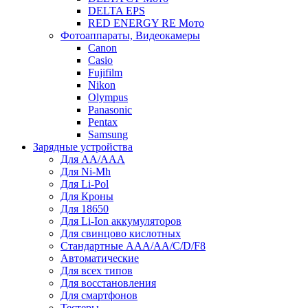
DELTA EPS
RED ENERGY RE Мото
Фотоаппараты, Видеокамеры
Canon
Casio
Fujifilm
Nikon
Olympus
Panasonic
Pentax
Samsung
Зарядные устройства
Для AA/AAA
Для Ni-Mh
Для Li-Pol
Для Кроны
Для 18650
Для Li-Ion аккумуляторов
Для свинцово кислотных
Стандартные ААА/АА/С/D/F8
Автоматические
Для всех типов
Для восстановления
Для смартфонов
Тестеры