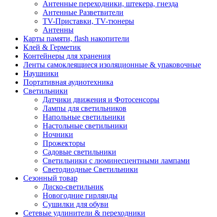
Антенные переходники, штекера, гнезда
Антенные Разветвители
TV-Приставки, TV-тюнеры
Антенны
Карты памяти, flash накопители
Клей & Герметик
Контейнеры для хранения
Ленты самоклеящиеся изоляционные & упаковочные
Наушники
Портативная аудиотехника
Светильники
Датчики движения и Фотосенсоры
Лампы для светильников
Напольные светильники
Настольные светильники
Ночники
Прожекторы
Садовые светильники
Светильники с люминесцентными лампами
Светодиодные Светильники
Сезонный товар
Диско-светильник
Новогодние гирлянды
Сушилки для обуви
Сетевые удлинители & переходники