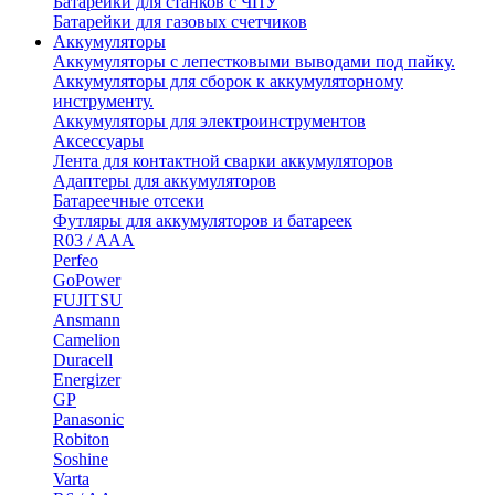
Батарейки для станков с ЧПУ
Батарейки для газовых счетчиков
Аккумуляторы
Аккумуляторы с лепестковыми выводами под пайку.
Аккумуляторы для сборок к аккумуляторному
инструменту.
Аккумуляторы для электроинструментов
Аксессуары
Лента для контактной сварки аккумуляторов
Адаптеры для аккумуляторов
Батареечные отсеки
Футляры для аккумуляторов и батареек
R03 / AAA
Perfeo
GoPower
FUJITSU
Ansmann
Camelion
Duracell
Energizer
GP
Panasonic
Robiton
Soshine
Varta