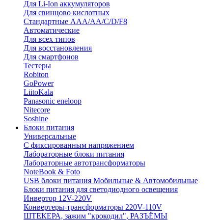
Для Li-Ion аккумуляторов
Для свинцово кислотных
Стандартные ААА/АА/С/D/F8
Автоматические
Для всех типов
Для восстановления
Для смартфонов
Тестеры
Robiton
GoPower
LiitoKala
Panasonic eneloop
Nitecore
Soshine
Блоки питания
Универсальные
C фиксированным напряжением
Лабораторные блоки питания
Лабораторные автотрансформаторы
NoteBook & Foto
USB блоки питания Мобильные & Автомобильные
Блоки питания для светодиодного освещения
Инвертор 12V-220V
Конвертеры-трансформаторы 220V-110V
ШТЕКЕРА, зажим "крокодил", РАЗЪЁМЫ