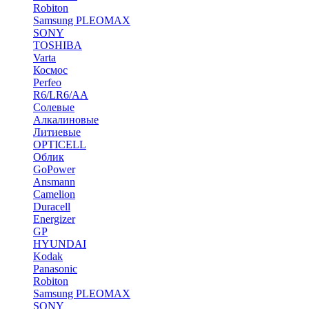
Robiton
Samsung PLEOMAX
SONY
TOSHIBA
Varta
Космос
Perfeo
R6/LR6/AA
Солевые
Алкалиновые
Литиевые
OPTICELL
Облик
GoPower
Ansmann
Camelion
Duracell
Energizer
GP
HYUNDAI
Kodak
Panasonic
Robiton
Samsung PLEOMAX
SONY