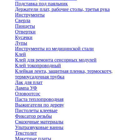
Подставка под паяльник
Держатели плат, рабочие столы, третья рука
Инструменты
Сверла
Пинцеты
Отвертки
Кусачки
Лупы
Инструменты из медицинской стали
Клей
Клей для ремонта сенсорных модулей
Клей токопроводный
Клейкая лента, защитная пленка, термоскотч,
термоусадочная трубка
Лак для плат
Лампа УФ
Оловоотсос
Паста теплопроводная
Выжигатели по дереву
Пистолеты клеевые
Фиксатор резьбы
Смазочные материалы
Ультразвуковые ванны
Текстолит
Макетные платы