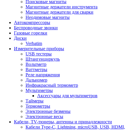
Поисковые магниты
Магнитные держатели инструмента
Магнитные держатели для сварки
Неодимовые магниты
Автокомпрессоры
Беспроводные звонки
Газовые горелки
Диски
Verbatim
Измерительные приборы
USB тестеры
Штангенциркуль
Вольтметр
Ваттметры
Реле напряжения
Дальномер
Инфракрасный термометр
Мультиметры
Аксессуары для мультиметров
Таймеры
Термометры
Электронные безмены
Электронные весы
Кабели, TV-тюнеры, антенны и принадлежности
Кабели Type-C, Lightning, microUSB, USB, HDMI,