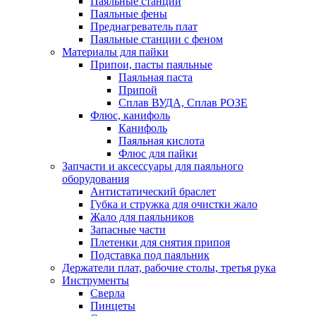
Паяльные станции
Паяльные фены
Преднагреватель плат
Паяльные станции с феном
Материалы для пайки
Припои, пасты паяльные
Паяльная паста
Припой
Сплав ВУДА, Сплав РОЗЕ
Флюс, канифоль
Канифоль
Паяльная кислота
Флюс для пайки
Запчасти и аксессуары для паяльного
оборудования
Антистатический браслет
Губка и стружка для очистки жало
Жало для паяльников
Запасные части
Плетенки для снятия припоя
Подставка под паяльник
Держатели плат, рабочие столы, третья рука
Инструменты
Сверла
Пинцеты