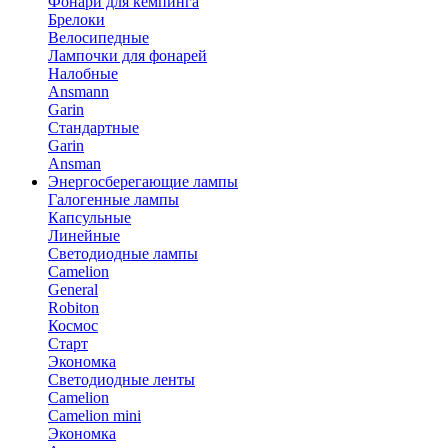
Фонари для кемпинга
Брелоки
Велосипедные
Лампочки для фонарей
Налобные
Ansmann
Garin
Стандартные
Garin
Ansman
Энергосберегающие лампы
Галогенные лампы
Капсульные
Линейные
Светодиодные лампы
Camelion
General
Robiton
Космос
Старт
Экономка
Светодиодные ленты
Camelion
Camelion mini
Экономка