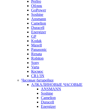
Perfeo
Облик
GoPower
Soshine
Ansmann
Camelion
Duracell
Energizer
GP
Kodak
Maxell
Panasonic
Renata
Robiton
Sony
Varta
Космос
CR1/3N
Часовые батарейки
АЛКАЛИНОВЫЕ ЧАСОВЫЕ
ANSMANN
Soshine
Camelion
Duracell
Energizer