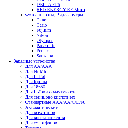
DELTA EPS
RED ENERGY RE Мото
Фотоаппараты, Видеокамеры
Canon
Casio
Fujifilm
Nikon
Olympus
Panasonic
Pentax
Samsung
Зарядные устройства
Для AA/AAA
Для Ni-Mh
Для Li-Pol
Для Кроны
Для 18650
Для Li-Ion аккумуляторов
Для свинцово кислотных
Стандартные ААА/АА/С/D/F8
Автоматические
Для всех типов
Для восстановления
Для смартфонов
Тестеры