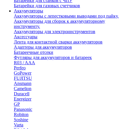
Батарейки для станков с ЧПУ
Батарейки для газовых счетчиков
Аккумуляторы
Аккумуляторы с лепестковыми выводами под пайку.
Аккумуляторы для сборок к аккумуляторному
инструменту.
Аккумуляторы для электроинструментов
Аксессуары
Лента для контактной сварки аккумуляторов
Адаптеры для аккумуляторов
Батареечные отсеки
Футляры для аккумуляторов и батареек
R03 / AAA
Perfeo
GoPower
FUJITSU
Ansmann
Camelion
Duracell
Energizer
GP
Panasonic
Robiton
Soshine
Varta