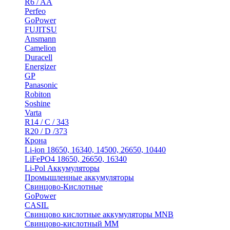
R6 / AA
Perfeo
GoPower
FUJITSU
Ansmann
Camelion
Duracell
Energizer
GP
Panasonic
Robiton
Soshine
Varta
R14 / C / 343
R20 / D /373
Крона
Li-ion 18650, 16340, 14500, 26650, 10440
LiFePO4 18650, 26650, 16340
Li-Pol Аккумуляторы
Промышленные аккумуляторы
Свинцово-Кислотные
GoPower
CASIL
Свинцово кислотные аккумуляторы MNB
Cвинцово-кислотный MM