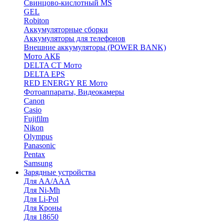
Cвинцово-кислотный MS
GEL
Robiton
Аккумуляторные сборки
Аккумуляторы для телефонов
Внешние аккумуляторы (POWER BANK)
Мото АКБ
DELTA CT Мото
DELTA EPS
RED ENERGY RE Мото
Фотоаппараты, Видеокамеры
Canon
Casio
Fujifilm
Nikon
Olympus
Panasonic
Pentax
Samsung
Зарядные устройства
Для AA/AAA
Для Ni-Mh
Для Li-Pol
Для Кроны
Для 18650