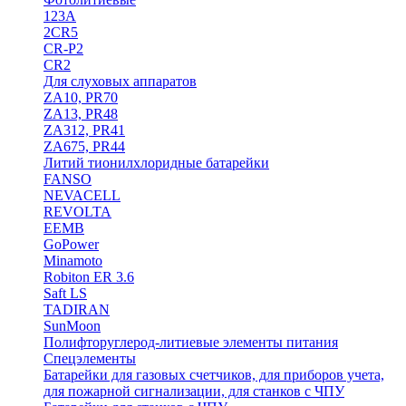
123A
2CR5
CR-P2
CR2
Для слуховых аппаратов
ZA10, PR70
ZA13, PR48
ZA312, PR41
ZA675, PR44
Литий тионилхлоридные батарейки
FANSO
NEVACELL
REVOLTA
EEMB
GoPower
Minamoto
Robiton ER 3.6
Saft LS
TADIRAN
SunMoon
Полифторуглерод-литиевые элементы питания
Спецэлементы
Батарейки для газовых счетчиков, для приборов учета,
для пожарной сигнализации, для станков с ЧПУ