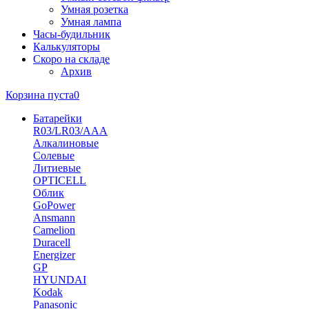
Умная розетка
Умная лампа
Часы-будильник
Калькуляторы
Скоро на складе
Архив
Корзина пуста
0
Батарейки
R03/LR03/AAA
Алкалиновые
Солевые
Литиевые
OPTICELL
Облик
GoPower
Ansmann
Camelion
Duracell
Energizer
GP
HYUNDAI
Kodak
Panasonic