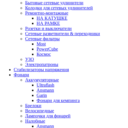
Бытовые сетевые удлинители
Колодки для сетевых удлинителей
Ремонтно-монтажные
НА КАТУШКЕ
НА РАМКЕ
Розетки и выключатели
Сетевые разветвители & переходники
Сетевые фильтры
Most
PowerCube
Космос
УЗО
Электропатроны
Стабилизаторы напряжения
Фонари
Аккумуляторные
Ultraflash
Ansmann
Garin
Фонари для кемпинга
Брелоки
Велосипедные
Лампочки для фонарей
Налобные
Ansmann