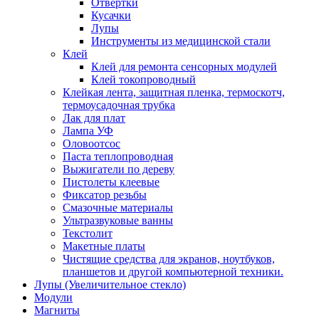
Отвертки
Кусачки
Лупы
Инструменты из медицинской стали
Клей
Клей для ремонта сенсорных модулей
Клей токопроводный
Клейкая лента, защитная пленка, термоскотч,
термоусадочная трубка
Лак для плат
Лампа УФ
Оловоотсос
Паста теплопроводная
Выжигатели по дереву
Пистолеты клеевые
Фиксатор резьбы
Смазочные материалы
Ультразвуковые ванны
Текстолит
Макетные платы
Чистящие средства для экранов, ноутбуков,
планшетов и другой компьютерной техники.
Лупы (Увеличительное стекло)
Модули
Магниты