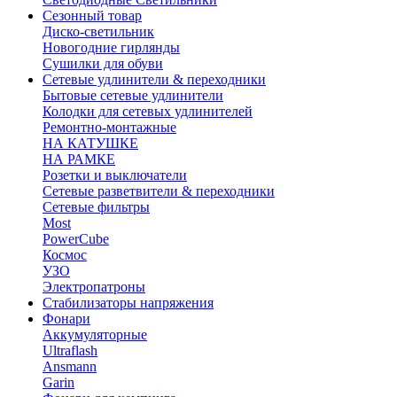
Сезонный товар
Диско-светильник
Новогодние гирлянды
Сушилки для обуви
Сетевые удлинители & переходники
Бытовые сетевые удлинители
Колодки для сетевых удлинителей
Ремонтно-монтажные
НА КАТУШКЕ
НА РАМКЕ
Розетки и выключатели
Сетевые разветвители & переходники
Сетевые фильтры
Most
PowerCube
Космос
УЗО
Электропатроны
Стабилизаторы напряжения
Фонари
Аккумуляторные
Ultraflash
Ansmann
Garin