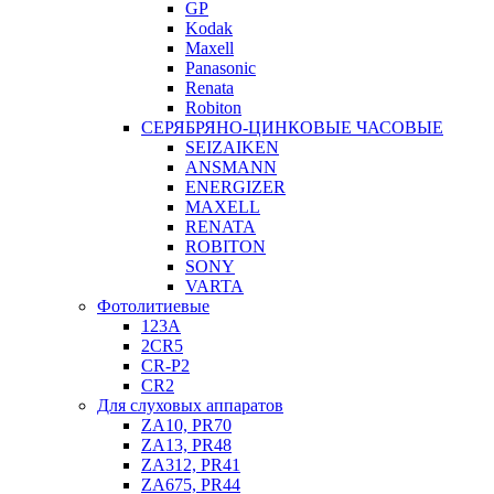
GP
Kodak
Maxell
Panasonic
Renata
Robiton
СЕРЯБРЯНО-ЦИНКОВЫЕ ЧАСОВЫЕ
SEIZAIKEN
ANSMANN
ENERGIZER
MAXELL
RENATA
ROBITON
SONY
VARTA
Фотолитиевые
123A
2CR5
CR-P2
CR2
Для слуховых аппаратов
ZA10, PR70
ZA13, PR48
ZA312, PR41
ZA675, PR44