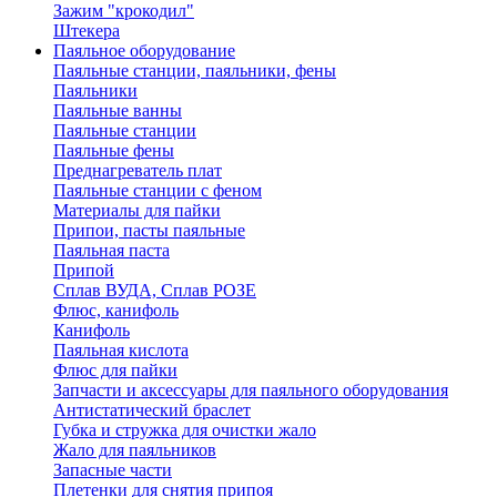
Зажим "крокодил"
Штекера
Паяльное оборудование
Паяльные станции, паяльники, фены
Паяльники
Паяльные ванны
Паяльные станции
Паяльные фены
Преднагреватель плат
Паяльные станции с феном
Материалы для пайки
Припои, пасты паяльные
Паяльная паста
Припой
Сплав ВУДА, Сплав РОЗЕ
Флюс, канифоль
Канифоль
Паяльная кислота
Флюс для пайки
Запчасти и аксессуары для паяльного оборудования
Антистатический браслет
Губка и стружка для очистки жало
Жало для паяльников
Запасные части
Плетенки для снятия припоя