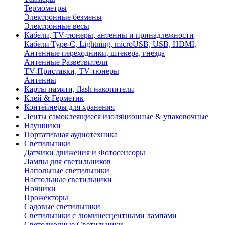
Термометры
Электронные безмены
Электронные весы
Кабели, TV-тюнеры, антенны и принадлежности
Кабели Type-C, Lightning, microUSB, USB, HDMI,
Антенные переходники, штекера, гнезда
Антенные Разветвители
TV-Приставки, TV-тюнеры
Антенны
Карты памяти, flash накопители
Клей & Герметик
Контейнеры для хранения
Ленты самоклеящиеся изоляционные & упаковочные
Наушники
Портативная аудиотехника
Светильники
Датчики движения и Фотосенсоры
Лампы для светильников
Напольные светильники
Настольные светильники
Ночники
Прожекторы
Садовые светильники
Светильники с люминесцентными лампами
Светодиодные Светильники