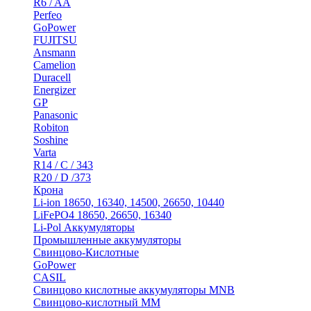
R6 / AA
Perfeo
GoPower
FUJITSU
Ansmann
Camelion
Duracell
Energizer
GP
Panasonic
Robiton
Soshine
Varta
R14 / C / 343
R20 / D /373
Крона
Li-ion 18650, 16340, 14500, 26650, 10440
LiFePO4 18650, 26650, 16340
Li-Pol Аккумуляторы
Промышленные аккумуляторы
Свинцово-Кислотные
GoPower
CASIL
Свинцово кислотные аккумуляторы MNB
Cвинцово-кислотный MM