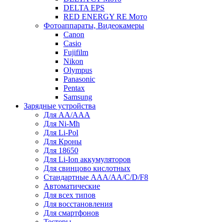
DELTA EPS
RED ENERGY RE Мото
Фотоаппараты, Видеокамеры
Canon
Casio
Fujifilm
Nikon
Olympus
Panasonic
Pentax
Samsung
Зарядные устройства
Для AA/AAA
Для Ni-Mh
Для Li-Pol
Для Кроны
Для 18650
Для Li-Ion аккумуляторов
Для свинцово кислотных
Стандартные ААА/АА/С/D/F8
Автоматические
Для всех типов
Для восстановления
Для смартфонов
Тестеры