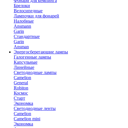
Фонари для кемпинга
Брелоки
Велосипедные
Лампочки для фонарей
Налобные
Ansmann
Garin
Стандартные
Garin
Ansman
Энергосберегающие лампы
Галогенные лампы
Капсульные
Линейные
Светодиодные лампы
Camelion
General
Robiton
Космос
Старт
Экономка
Светодиодные ленты
Camelion
Camelion mini
Экономка