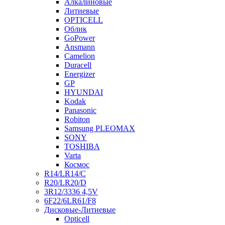
Алкалиновые
Литиевые
OPTICELL
Облик
GoPower
Ansmann
Camelion
Duracell
Energizer
GP
HYUNDAI
Kodak
Panasonic
Robiton
Samsung PLEOMAX
SONY
TOSHIBA
Varta
Космос
R14/LR14/C
R20/LR20/D
3R12/3336 4,5V
6F22/6LR61/F8
Дисковые-Литиевые
Opticell