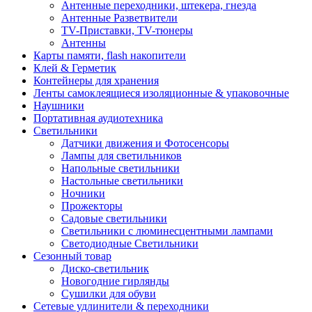
Антенные переходники, штекера, гнезда
Антенные Разветвители
TV-Приставки, TV-тюнеры
Антенны
Карты памяти, flash накопители
Клей & Герметик
Контейнеры для хранения
Ленты самоклеящиеся изоляционные & упаковочные
Наушники
Портативная аудиотехника
Светильники
Датчики движения и Фотосенсоры
Лампы для светильников
Напольные светильники
Настольные светильники
Ночники
Прожекторы
Садовые светильники
Светильники с люминесцентными лампами
Светодиодные Светильники
Сезонный товар
Диско-светильник
Новогодние гирлянды
Сушилки для обуви
Сетевые удлинители & переходники