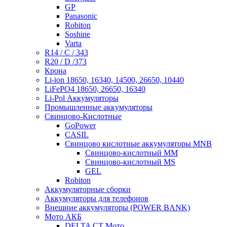
GP
Panasonic
Robiton
Soshine
Varta
R14 / C / 343
R20 / D /373
Крона
Li-ion 18650, 16340, 14500, 26650, 10440
LiFePO4 18650, 26650, 16340
Li-Pol Аккумуляторы
Промышленные аккумуляторы
Свинцово-Кислотные
GoPower
CASIL
Свинцово кислотные аккумуляторы MNB
Cвинцово-кислотный MM
Cвинцово-кислотный MS
GEL
Robiton
Аккумуляторные сборки
Аккумуляторы для телефонов
Внешние аккумуляторы (POWER BANK)
Мото АКБ
DELTA CT Мото