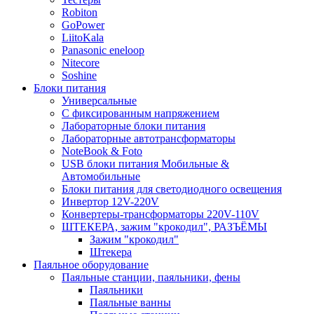
Robiton
GoPower
LiitoKala
Panasonic eneloop
Nitecore
Soshine
Блоки питания
Универсальные
C фиксированным напряжением
Лабораторные блоки питания
Лабораторные автотрансформаторы
NoteBook & Foto
USB блоки питания Мобильные &
Автомобильные
Блоки питания для светодиодного освещения
Инвертор 12V-220V
Конвертеры-трансформаторы 220V-110V
ШТЕКЕРА, зажим "крокодил", РАЗЪЁМЫ
Зажим "крокодил"
Штекера
Паяльное оборудование
Паяльные станции, паяльники, фены
Паяльники
Паяльные ванны