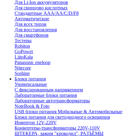
Для Li-Ion аккумуляторов
Для свинцово кислотных
Стандартные ААА/АА/С/D/F8
Автоматические
Для всех типов
Для восстановления
Для смартфонов
Тестеры
Robiton
GoPower
LiitoKala
Panasonic eneloop
Nitecore
Soshine
Блоки питания
Универсальные
C фиксированным напряжением
Лабораторные блоки питания
Лабораторные автотрансформаторы
NoteBook & Foto
USB блоки питания Мобильные & Автомобильные
Блоки питания для светодиодного освещения
Инвертор 12V-220V
Конвертеры-трансформаторы 220V-110V
ШТЕКЕРА, зажим "крокодил", РАЗЪЁМЫ