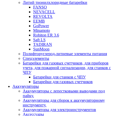
Литий тионилхлоридные батарейки
FANSO
NEVACELL
REVOLTA
EEMB
GoPower
Minamoto
Robiton ER 3.6
Saft LS
TADIRAN
SunMoon
Полифторуглерод-литиевые элементы питания
Спецэлементы
Батарейки для газовых счетчиков, для приборов
учета, для пожарной сигнализации, для станков с
ЧПУ
Батарейки для станков с ЧПУ
Батарейки для газовых счетчиков
Аккумуляторы
Аккумуляторы с лепестковыми выводами под
пайку.
Аккумуляторы для сборок к аккумуляторному
инструменту.
Аккумуляторы для электроинструментов
Аксессуары