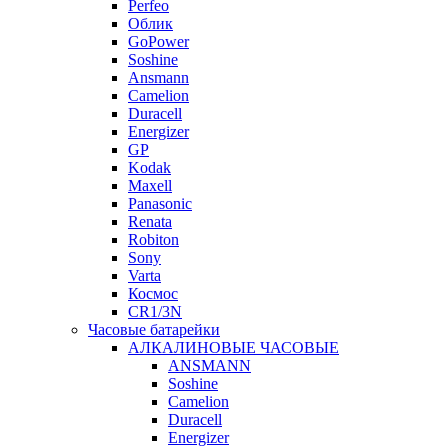
Perfeo
Облик
GoPower
Soshine
Ansmann
Camelion
Duracell
Energizer
GP
Kodak
Maxell
Panasonic
Renata
Robiton
Sony
Varta
Космос
CR1/3N
Часовые батарейки
АЛКАЛИНОВЫЕ ЧАСОВЫЕ
ANSMANN
Soshine
Camelion
Duracell
Energizer