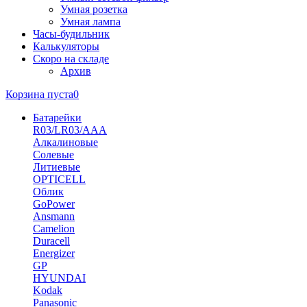
Умная розетка
Умная лампа
Часы-будильник
Калькуляторы
Скоро на складе
Архив
Корзина пуста
0
Батарейки
R03/LR03/AAA
Алкалиновые
Солевые
Литиевые
OPTICELL
Облик
GoPower
Ansmann
Camelion
Duracell
Energizer
GP
HYUNDAI
Kodak
Panasonic