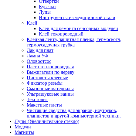
Отвертки
Кусачки
Лупы
Инструменты из медицинской стали
Клей
Клей для ремонта сенсорных модулей
Клей токопроводный
Клейкая лента, защитная пленка, термоскотч,
термоусадочная трубка
Лак для плат
Лампа УФ
Оловоотсос
Паста теплопроводная
Выжигатели по дереву
Пистолеты клеевые
Фиксатор резьбы
Смазочные материалы
Ультразвуковые ванны
Текстолит
Макетные платы
Чистящие средства для экранов, ноутбуков,
планшетов и другой компьютерной техники.
Лупы (Увеличительное стекло)
Модули
Магниты