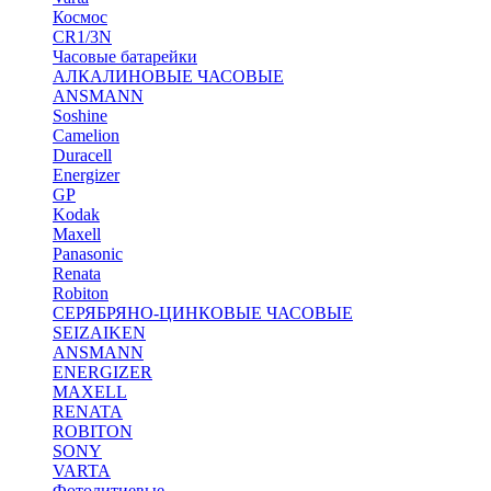
Космос
CR1/3N
Часовые батарейки
АЛКАЛИНОВЫЕ ЧАСОВЫЕ
ANSMANN
Soshine
Camelion
Duracell
Energizer
GP
Kodak
Maxell
Panasonic
Renata
Robiton
СЕРЯБРЯНО-ЦИНКОВЫЕ ЧАСОВЫЕ
SEIZAIKEN
ANSMANN
ENERGIZER
MAXELL
RENATA
ROBITON
SONY
VARTA
Фотолитиевые