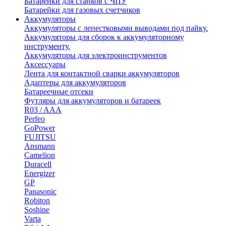
Батарейки для станков с ЧПУ
Батарейки для газовых счетчиков
Аккумуляторы
Аккумуляторы с лепестковыми выводами под пайку.
Аккумуляторы для сборок к аккумуляторному
инструменту.
Аккумуляторы для электроинструментов
Аксессуары
Лента для контактной сварки аккумуляторов
Адаптеры для аккумуляторов
Батареечные отсеки
Футляры для аккумуляторов и батареек
R03 / AAA
Perfeo
GoPower
FUJITSU
Ansmann
Camelion
Duracell
Energizer
GP
Panasonic
Robiton
Soshine
Varta