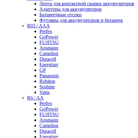
Лента для контактной сварки аккумуляторов
Адаптеры для аккумуляторов
Батареечные отсеки
Футляры для аккумуляторов и батареек
R03 / AAA
Perfeo
GoPower
FUJITSU
Ansmann
Camelion
Duracell
Energizer
GP
Panasonic
Robiton
Soshine
Varta
R6 / AA
Perfeo
GoPower
FUJITSU
Ansmann
Camelion
Duracell
Energizer