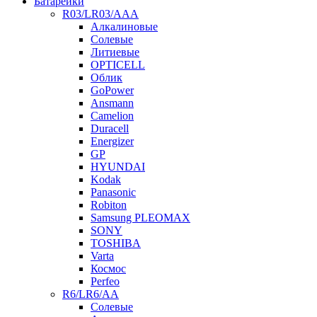
Батарейки
R03/LR03/AAA
Алкалиновые
Солевые
Литиевые
OPTICELL
Облик
GoPower
Ansmann
Camelion
Duracell
Energizer
GP
HYUNDAI
Kodak
Panasonic
Robiton
Samsung PLEOMAX
SONY
TOSHIBA
Varta
Космос
Perfeo
R6/LR6/AA
Солевые