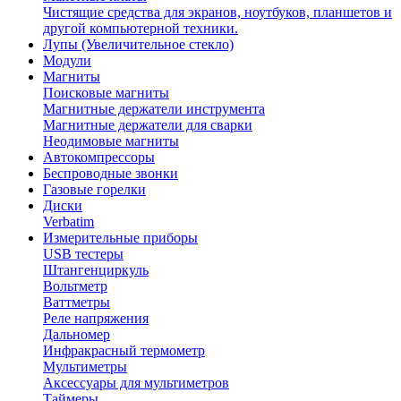
Чистящие средства для экранов, ноутбуков, планшетов и
другой компьютерной техники.
Лупы (Увеличительное стекло)
Модули
Магниты
Поисковые магниты
Магнитные держатели инструмента
Магнитные держатели для сварки
Неодимовые магниты
Автокомпрессоры
Беспроводные звонки
Газовые горелки
Диски
Verbatim
Измерительные приборы
USB тестеры
Штангенциркуль
Вольтметр
Ваттметры
Реле напряжения
Дальномер
Инфракрасный термометр
Мультиметры
Аксессуары для мультиметров
Таймеры