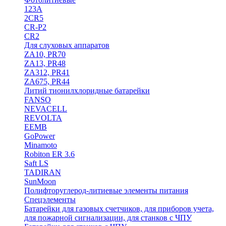
123A
2CR5
CR-P2
CR2
Для слуховых аппаратов
ZA10, PR70
ZA13, PR48
ZA312, PR41
ZA675, PR44
Литий тионилхлоридные батарейки
FANSO
NEVACELL
REVOLTA
EEMB
GoPower
Minamoto
Robiton ER 3.6
Saft LS
TADIRAN
SunMoon
Полифторуглерод-литиевые элементы питания
Спецэлементы
Батарейки для газовых счетчиков, для приборов учета,
для пожарной сигнализации, для станков с ЧПУ