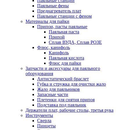
Паяльные станции
Паяльные фены
Преднагреватель плат
Паяльные станции с феном
Материалы для пайки
Припои, пасты паяльные
Паяльная паста
Припой
Сплав ВУДА, Сплав РОЗЕ
Флюс, канифоль
Канифоль
Паяльная кислота
Флюс для пайки
Запчасти и аксессуары для паяльного
оборудования
Антистатический браслет
Губка и стружка для очистки жало
Жало для паяльников
Запасные части
Плетенки для снятия припоя
Подставка под паяльник
Держатели плат, рабочие столы, третья рука
Инструменты
Сверла
Пинцеты