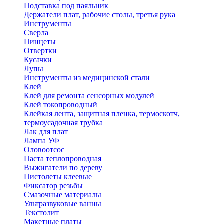
Подставка под паяльник
Держатели плат, рабочие столы, третья рука
Инструменты
Сверла
Пинцеты
Отвертки
Кусачки
Лупы
Инструменты из медицинской стали
Клей
Клей для ремонта сенсорных модулей
Клей токопроводный
Клейкая лента, защитная пленка, термоскотч,
термоусадочная трубка
Лак для плат
Лампа УФ
Оловоотсос
Паста теплопроводная
Выжигатели по дереву
Пистолеты клеевые
Фиксатор резьбы
Смазочные материалы
Ультразвуковые ванны
Текстолит
Макетные платы