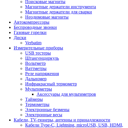
Поисковые магниты
Магнитные держатели инструмента
Магнитные держатели для сварки
Неодимовые магниты
Автокомпрессоры
Беспроводные звонки
Газовые горелки
Диски
Verbatim
Измерительные приборы
USB тестеры
Штангенциркуль
Вольтметр
Ваттметры
Реле напряжения
Дальномер
Инфракрасный термометр
Мультиметры
Аксессуары для мультиметров
Таймеры
Термометры
Электронные безмены
Электронные весы
Кабели, TV-тюнеры, антенны и принадлежности
Кабели Type-C, Lightning, microUSB, USB, HDMI,