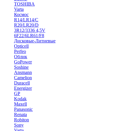
TOSHIBA
Varta
Космос
R14/LR14/C
R20/LR20/D
3R12/3336 4,5V
6F22/6LR61/F8
Дисковые-Литиевые
Opticell
Perfeo
Облик
GoPower
Soshine
Ansmann
Camelion
Duracell
Energizer
GP
Kodak
Maxell
Panasonic
Renata
Robiton
Sony
Varta