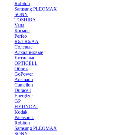
Robiton
Samsung PLEOMAX
SONY
TOSHIBA
Varta
Космос
Perfeo
R6/LR6/AA
Солевые
Алкалиновые
Литиевые
OPTICELL
Облик
GoPower
Ansmann
Camelion
Duracell
Energizer
GP
HYUNDAI
Kodak
Panasonic
Robiton
Samsung PLEOMAX
SONY