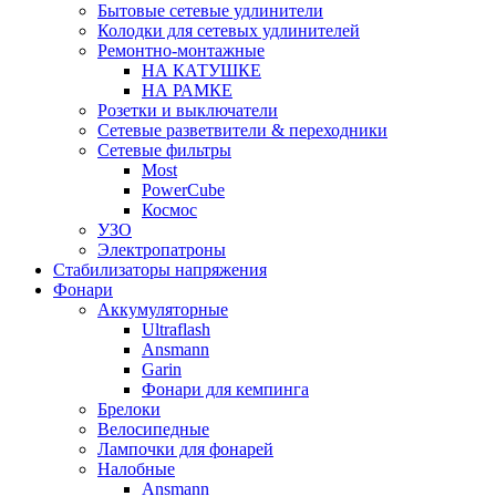
Бытовые сетевые удлинители
Колодки для сетевых удлинителей
Ремонтно-монтажные
НА КАТУШКЕ
НА РАМКЕ
Розетки и выключатели
Сетевые разветвители & переходники
Сетевые фильтры
Most
PowerCube
Космос
УЗО
Электропатроны
Стабилизаторы напряжения
Фонари
Аккумуляторные
Ultraflash
Ansmann
Garin
Фонари для кемпинга
Брелоки
Велосипедные
Лампочки для фонарей
Налобные
Ansmann