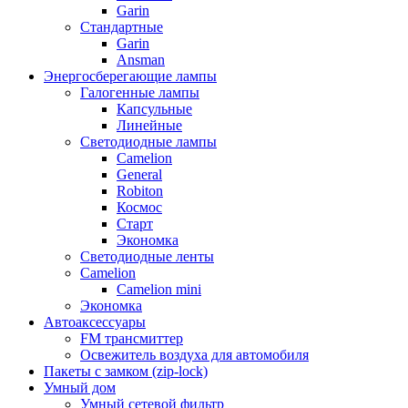
Garin
Стандартные
Garin
Ansman
Энергосберегающие лампы
Галогенные лампы
Капсульные
Линейные
Светодиодные лампы
Camelion
General
Robiton
Космос
Старт
Экономка
Светодиодные ленты
Camelion
Camelion mini
Экономка
Автоаксессуары
FM трансмиттер
Освежитель воздуха для автомобиля
Пакеты с замком (zip-lock)
Умный дом
Умный сетевой фильтр