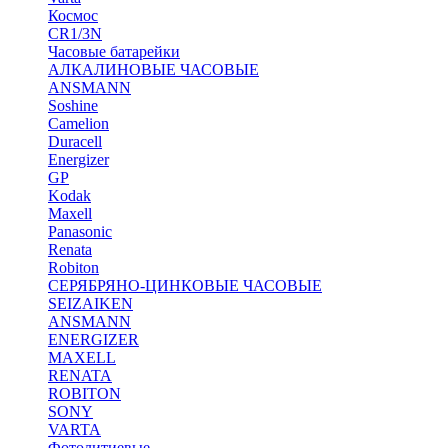
Космос
CR1/3N
Часовые батарейки
АЛКАЛИНОВЫЕ ЧАСОВЫЕ
ANSMANN
Soshine
Camelion
Duracell
Energizer
GP
Kodak
Maxell
Panasonic
Renata
Robiton
СЕРЯБРЯНО-ЦИНКОВЫЕ ЧАСОВЫЕ
SEIZAIKEN
ANSMANN
ENERGIZER
MAXELL
RENATA
ROBITON
SONY
VARTA
Фотолитиевые