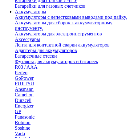
Батарейки для станков с ЧПУ
Батарейки для газовых счетчиков
Аккумуляторы
Аккумуляторы с лепестковыми выводами под пайку.
Аккумуляторы для сборок к аккумуляторному
инструменту.
Аккумуляторы для электроинструментов
Аксессуары
Лента для контактной сварки аккумуляторов
Адаптеры для аккумуляторов
Батареечные отсеки
Футляры для аккумуляторов и батареек
R03 / AAA
Perfeo
GoPower
FUJITSU
Ansmann
Camelion
Duracell
Energizer
GP
Panasonic
Robiton
Soshine
Varta