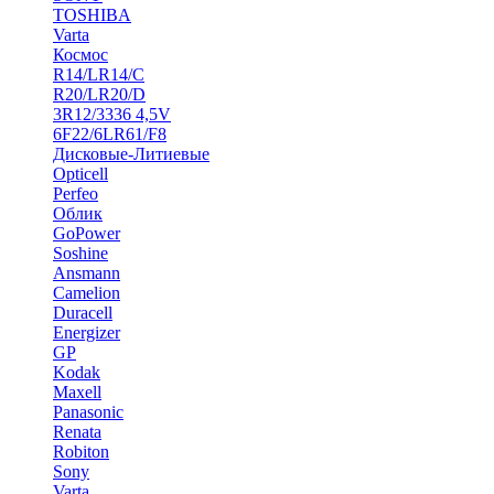
TOSHIBA
Varta
Космос
R14/LR14/C
R20/LR20/D
3R12/3336 4,5V
6F22/6LR61/F8
Дисковые-Литиевые
Opticell
Perfeo
Облик
GoPower
Soshine
Ansmann
Camelion
Duracell
Energizer
GP
Kodak
Maxell
Panasonic
Renata
Robiton
Sony
Varta