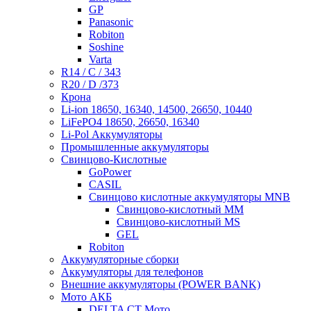
GP
Panasonic
Robiton
Soshine
Varta
R14 / C / 343
R20 / D /373
Крона
Li-ion 18650, 16340, 14500, 26650, 10440
LiFePO4 18650, 26650, 16340
Li-Pol Аккумуляторы
Промышленные аккумуляторы
Свинцово-Кислотные
GoPower
CASIL
Свинцово кислотные аккумуляторы MNB
Cвинцово-кислотный MM
Cвинцово-кислотный MS
GEL
Robiton
Аккумуляторные сборки
Аккумуляторы для телефонов
Внешние аккумуляторы (POWER BANK)
Мото АКБ
DELTA CT Мото