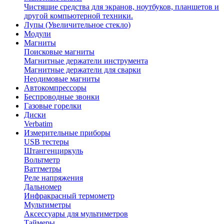
Чистящие средства для экранов, ноутбуков, планшетов и
другой компьютерной техники.
Лупы (Увеличительное стекло)
Модули
Магниты
Поисковые магниты
Магнитные держатели инструмента
Магнитные держатели для сварки
Неодимовые магниты
Автокомпрессоры
Беспроводные звонки
Газовые горелки
Диски
Verbatim
Измерительные приборы
USB тестеры
Штангенциркуль
Вольтметр
Ваттметры
Реле напряжения
Дальномер
Инфракрасный термометр
Мультиметры
Аксессуары для мультиметров
Таймеры