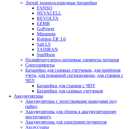
Литий тионилхлоридные батарейки
FANSO
NEVACELL
REVOLTA
EEMB
GoPower
Minamoto
Robiton ER 3.6
Saft LS
TADIRAN
SunMoon
Полифторуглерод-литиевые элементы питания
Спецэлементы
Батарейки для газовых счетчиков, для приборов
учета, для пожарной сигнализации, для станков с
ЧПУ
Батарейки для станков с ЧПУ
Батарейки для газовых счетчиков
Аккумуляторы
Аккумуляторы с лепестковыми выводами под
пайку.
Аккумуляторы для сборок к аккумуляторному
инструменту.
Аккумуляторы для электроинструментов
Аксессуары