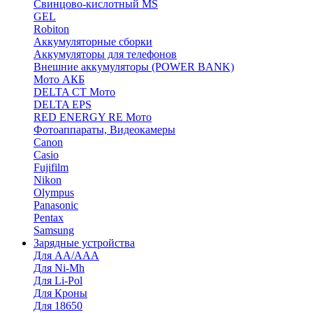
Cвинцово-кислотный MS
GEL
Robiton
Аккумуляторные сборки
Аккумуляторы для телефонов
Внешние аккумуляторы (POWER BANK)
Мото АКБ
DELTA CT Мото
DELTA EPS
RED ENERGY RE Мото
Фотоаппараты, Видеокамеры
Canon
Casio
Fujifilm
Nikon
Olympus
Panasonic
Pentax
Samsung
Зарядные устройства
Для AA/AAA
Для Ni-Mh
Для Li-Pol
Для Кроны
Для 18650