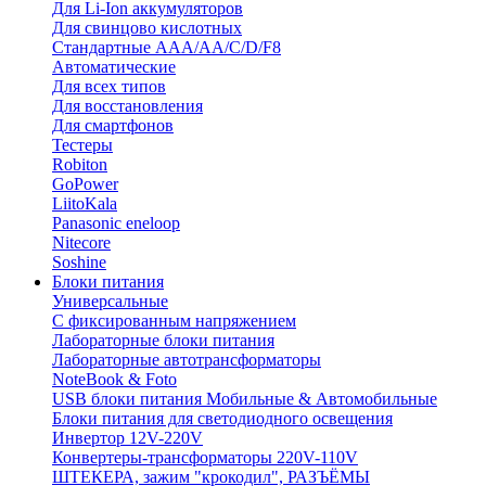
Для Li-Ion аккумуляторов
Для свинцово кислотных
Стандартные ААА/АА/С/D/F8
Автоматические
Для всех типов
Для восстановления
Для смартфонов
Тестеры
Robiton
GoPower
LiitoKala
Panasonic eneloop
Nitecore
Soshine
Блоки питания
Универсальные
C фиксированным напряжением
Лабораторные блоки питания
Лабораторные автотрансформаторы
NoteBook & Foto
USB блоки питания Мобильные & Автомобильные
Блоки питания для светодиодного освещения
Инвертор 12V-220V
Конвертеры-трансформаторы 220V-110V
ШТЕКЕРА, зажим "крокодил", РАЗЪЁМЫ