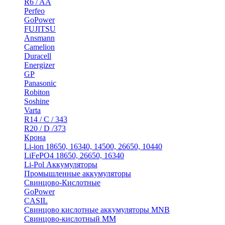
R6 / AA
Perfeo
GoPower
FUJITSU
Ansmann
Camelion
Duracell
Energizer
GP
Panasonic
Robiton
Soshine
Varta
R14 / C / 343
R20 / D /373
Крона
Li-ion 18650, 16340, 14500, 26650, 10440
LiFePO4 18650, 26650, 16340
Li-Pol Аккумуляторы
Промышленные аккумуляторы
Свинцово-Кислотные
GoPower
CASIL
Свинцово кислотные аккумуляторы MNB
Cвинцово-кислотный MM