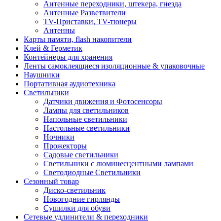
Антенные переходники, штекера, гнезда
Антенные Разветвители
TV-Приставки, TV-тюнеры
Антенны
Карты памяти, flash накопители
Клей & Герметик
Контейнеры для хранения
Ленты самоклеящиеся изоляционные & упаковочные
Наушники
Портативная аудиотехника
Светильники
Датчики движения и Фотосенсоры
Лампы для светильников
Напольные светильники
Настольные светильники
Ночники
Прожекторы
Садовые светильники
Светильники с люминесцентными лампами
Светодиодные Светильники
Сезонный товар
Диско-светильник
Новогодние гирлянды
Сушилки для обуви
Сетевые удлинители & переходники