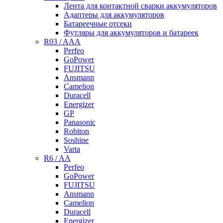
Лента для контактной сварки аккумуляторов
Адаптеры для аккумуляторов
Батареечные отсеки
Футляры для аккумуляторов и батареек
R03 / AAA
Perfeo
GoPower
FUJITSU
Ansmann
Camelion
Duracell
Energizer
GP
Panasonic
Robiton
Soshine
Varta
R6 / AA
Perfeo
GoPower
FUJITSU
Ansmann
Camelion
Duracell
Energizer