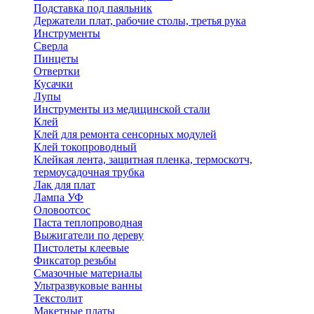
Подставка под паяльник
Держатели плат, рабочие столы, третья рука
Инструменты
Сверла
Пинцеты
Отвертки
Кусачки
Лупы
Инструменты из медицинской стали
Клей
Клей для ремонта сенсорных модулей
Клей токопроводный
Клейкая лента, защитная пленка, термоскотч,
термоусадочная трубка
Лак для плат
Лампа УФ
Оловоотсос
Паста теплопроводная
Выжигатели по дереву
Пистолеты клеевые
Фиксатор резьбы
Смазочные материалы
Ультразвуковые ванны
Текстолит
Макетные платы