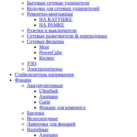
Бытовые сетевые удлинители
Колодки для сетевых удлинителей
Ремонтно-монтажные
НА КАТУШКЕ
НА РАМКЕ
Розетки и выключатели
Сетевые разветвители & переходники
Сетевые фильтры
Most
PowerCube
Космос
УЗО
Электропатроны
Стабилизаторы напряжения
Фонари
Аккумуляторные
Ultraflash
Ansmann
Garin
Фонари для кемпинга
Брелоки
Велосипедные
Лампочки для фонарей
Налобные
Ansmann