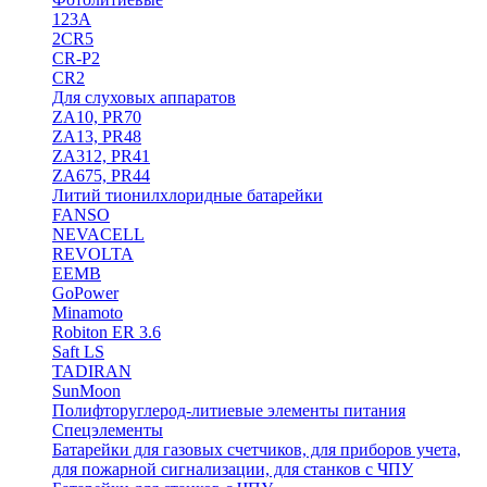
123A
2CR5
CR-P2
CR2
Для слуховых аппаратов
ZA10, PR70
ZA13, PR48
ZA312, PR41
ZA675, PR44
Литий тионилхлоридные батарейки
FANSO
NEVACELL
REVOLTA
EEMB
GoPower
Minamoto
Robiton ER 3.6
Saft LS
TADIRAN
SunMoon
Полифторуглерод-литиевые элементы питания
Спецэлементы
Батарейки для газовых счетчиков, для приборов учета,
для пожарной сигнализации, для станков с ЧПУ