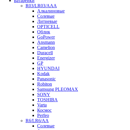
Батарейки
R03/LR03/AAA
Алкалиновые
Солевые
Литиевые
OPTICELL
Облик
GoPower
Ansmann
Camelion
Duracell
Energizer
GP
HYUNDAI
Kodak
Panasonic
Robiton
Samsung PLEOMAX
SONY
TOSHIBA
Varta
Космос
Perfeo
R6/LR6/AA
Солевые