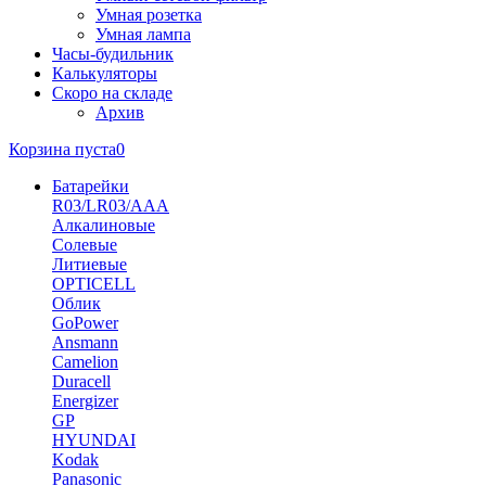
Умная розетка
Умная лампа
Часы-будильник
Калькуляторы
Скоро на складе
Архив
Корзина пуста
0
Батарейки
R03/LR03/AAA
Алкалиновые
Солевые
Литиевые
OPTICELL
Облик
GoPower
Ansmann
Camelion
Duracell
Energizer
GP
HYUNDAI
Kodak
Panasonic