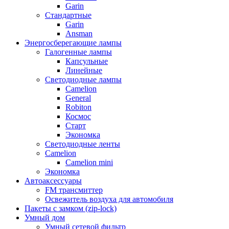
Garin
Стандартные
Garin
Ansman
Энергосберегающие лампы
Галогенные лампы
Капсульные
Линейные
Светодиодные лампы
Camelion
General
Robiton
Космос
Старт
Экономка
Светодиодные ленты
Camelion
Camelion mini
Экономка
Автоаксессуары
FM трансмиттер
Освежитель воздуха для автомобиля
Пакеты с замком (zip-lock)
Умный дом
Умный сетевой фильтр