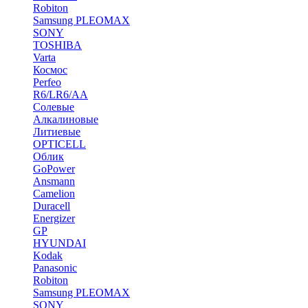
Robiton
Samsung PLEOMAX
SONY
TOSHIBA
Varta
Космос
Perfeo
R6/LR6/AA
Солевые
Алкалиновые
Литиевые
OPTICELL
Облик
GoPower
Ansmann
Camelion
Duracell
Energizer
GP
HYUNDAI
Kodak
Panasonic
Robiton
Samsung PLEOMAX
SONY