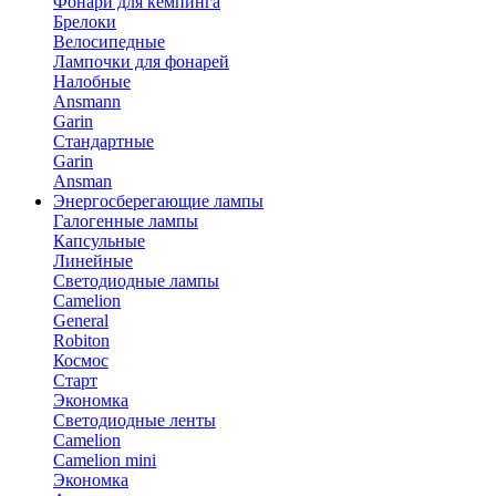
Фонари для кемпинга
Брелоки
Велосипедные
Лампочки для фонарей
Налобные
Ansmann
Garin
Стандартные
Garin
Ansman
Энергосберегающие лампы
Галогенные лампы
Капсульные
Линейные
Светодиодные лампы
Camelion
General
Robiton
Космос
Старт
Экономка
Светодиодные ленты
Camelion
Camelion mini
Экономка