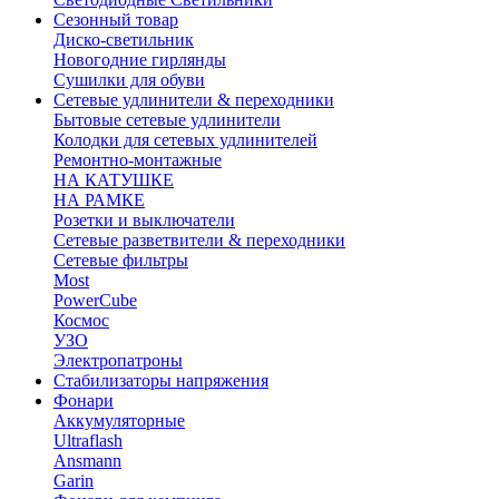
Сезонный товар
Диско-светильник
Новогодние гирлянды
Сушилки для обуви
Сетевые удлинители & переходники
Бытовые сетевые удлинители
Колодки для сетевых удлинителей
Ремонтно-монтажные
НА КАТУШКЕ
НА РАМКЕ
Розетки и выключатели
Сетевые разветвители & переходники
Сетевые фильтры
Most
PowerCube
Космос
УЗО
Электропатроны
Стабилизаторы напряжения
Фонари
Аккумуляторные
Ultraflash
Ansmann
Garin