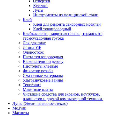
Отвертки
Кусачки
Лупы
Инструменты из медицинской стали
Клей
Клей для ремонта сенсорных модулей
Клей токопроводный
Клейкая лента, защитная пленка, термоскотч,
термоусадочная трубка
Лак для плат
Лампа УФ
Оловоотсос
Паста теплопроводная
Выжигатели по дереву
Пистолеты клеевые
Фиксатор резьбы
Смазочные материалы
Ультразвуковые ванны
Текстолит
Макетные платы
Чистящие средства для экранов, ноутбуков,
планшетов и другой компьютерной техники.
Лупы (Увеличительное стекло)
Модули
Магниты