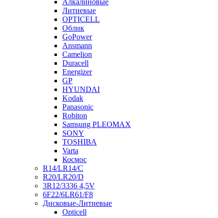
Алкалиновые
Литиевые
OPTICELL
Облик
GoPower
Ansmann
Camelion
Duracell
Energizer
GP
HYUNDAI
Kodak
Panasonic
Robiton
Samsung PLEOMAX
SONY
TOSHIBA
Varta
Космос
R14/LR14/C
R20/LR20/D
3R12/3336 4,5V
6F22/6LR61/F8
Дисковые-Литиевые
Opticell