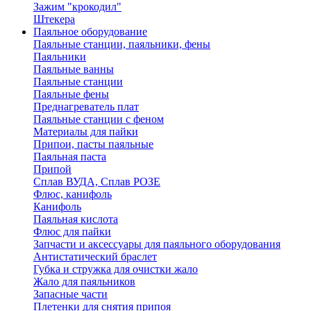
Зажим "крокодил"
Штекера
Паяльное оборудование
Паяльные станции, паяльники, фены
Паяльники
Паяльные ванны
Паяльные станции
Паяльные фены
Преднагреватель плат
Паяльные станции с феном
Материалы для пайки
Припои, пасты паяльные
Паяльная паста
Припой
Сплав ВУДА, Сплав РОЗЕ
Флюс, канифоль
Канифоль
Паяльная кислота
Флюс для пайки
Запчасти и аксессуары для паяльного оборудования
Антистатический браслет
Губка и стружка для очистки жало
Жало для паяльников
Запасные части
Плетенки для снятия припоя