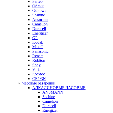
Perfeo
Облик
GoPower
Soshine
Ansmann
Camelion
Duracell
Energizer
GP
Kodak
Maxell
Panasonic
Renata
Robiton
Sony
Varta
Космос
CR1/3N
Часовые батарейки
АЛКАЛИНОВЫЕ ЧАСОВЫЕ
ANSMANN
Soshine
Camelion
Duracell
Energizer