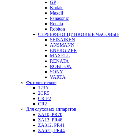
GP
Kodak
Maxell
Panasonic
Renata
Robiton
СЕРЯБРЯНО-ЦИНКОВЫЕ ЧАСОВЫЕ
SEIZAIKEN
ANSMANN
ENERGIZER
MAXELL
RENATA
ROBITON
SONY
VARTA
Фотолитиевые
123A
2CR5
CR-P2
CR2
Для слуховых аппаратов
ZA10, PR70
ZA13, PR48
ZA312, PR41
ZA675, PR44