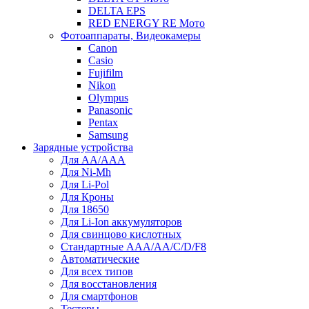
DELTA EPS
RED ENERGY RE Мото
Фотоаппараты, Видеокамеры
Canon
Casio
Fujifilm
Nikon
Olympus
Panasonic
Pentax
Samsung
Зарядные устройства
Для AA/AAA
Для Ni-Mh
Для Li-Pol
Для Кроны
Для 18650
Для Li-Ion аккумуляторов
Для свинцово кислотных
Стандартные ААА/АА/С/D/F8
Автоматические
Для всех типов
Для восстановления
Для смартфонов
Тестеры