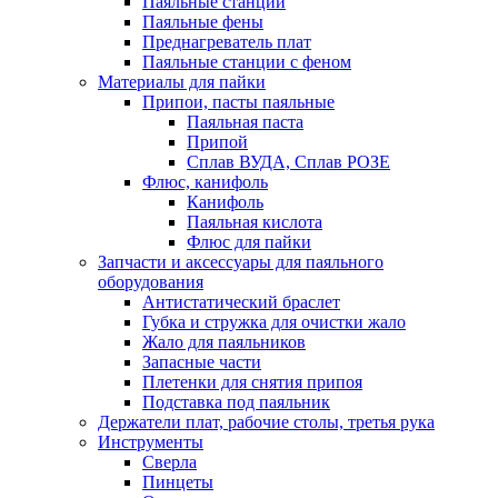
Паяльные станции
Паяльные фены
Преднагреватель плат
Паяльные станции с феном
Материалы для пайки
Припои, пасты паяльные
Паяльная паста
Припой
Сплав ВУДА, Сплав РОЗЕ
Флюс, канифоль
Канифоль
Паяльная кислота
Флюс для пайки
Запчасти и аксессуары для паяльного
оборудования
Антистатический браслет
Губка и стружка для очистки жало
Жало для паяльников
Запасные части
Плетенки для снятия припоя
Подставка под паяльник
Держатели плат, рабочие столы, третья рука
Инструменты
Сверла
Пинцеты