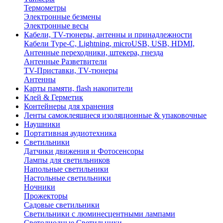
Термометры
Электронные безмены
Электронные весы
Кабели, TV-тюнеры, антенны и принадлежности
Кабели Type-C, Lightning, microUSB, USB, HDMI,
Антенные переходники, штекера, гнезда
Антенные Разветвители
TV-Приставки, TV-тюнеры
Антенны
Карты памяти, flash накопители
Клей & Герметик
Контейнеры для хранения
Ленты самоклеящиеся изоляционные & упаковочные
Наушники
Портативная аудиотехника
Светильники
Датчики движения и Фотосенсоры
Лампы для светильников
Напольные светильники
Настольные светильники
Ночники
Прожекторы
Садовые светильники
Светильники с люминесцентными лампами
Светодиодные Светильники