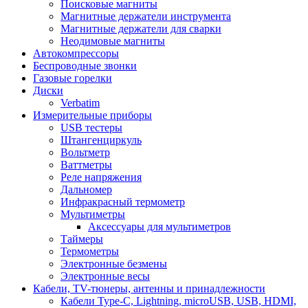
Поисковые магниты
Магнитные держатели инструмента
Магнитные держатели для сварки
Неодимовые магниты
Автокомпрессоры
Беспроводные звонки
Газовые горелки
Диски
Verbatim
Измерительные приборы
USB тестеры
Штангенциркуль
Вольтметр
Ваттметры
Реле напряжения
Дальномер
Инфракрасный термометр
Мультиметры
Аксессуары для мультиметров
Таймеры
Термометры
Электронные безмены
Электронные весы
Кабели, TV-тюнеры, антенны и принадлежности
Кабели Type-C, Lightning, microUSB, USB, HDMI,