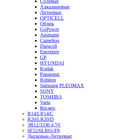
Солевые
Алкалиновые
Литиевые
OPTICELL
Облик
GoPower
Ansmann
Camelion
Duracell
Energizer
GP
HYUNDAI
Kodak
Panasonic
Robiton
Samsung PLEOMAX
SONY
TOSHIBA
Varta
Космос
R14/LR14/C
R20/LR20/D
3R12/3336 4,5V
6F22/6LR61/F8
Дисковые-Литиевые