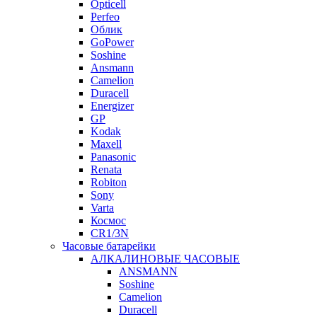
Opticell
Perfeo
Облик
GoPower
Soshine
Ansmann
Camelion
Duracell
Energizer
GP
Kodak
Maxell
Panasonic
Renata
Robiton
Sony
Varta
Космос
CR1/3N
Часовые батарейки
АЛКАЛИНОВЫЕ ЧАСОВЫЕ
ANSMANN
Soshine
Camelion
Duracell