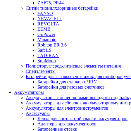
ZA675, PR44
Литий тионилхлоридные батарейки
FANSO
NEVACELL
REVOLTA
EEMB
GoPower
Minamoto
Robiton ER 3.6
Saft LS
TADIRAN
SunMoon
Полифторуглерод-литиевые элементы питания
Спецэлементы
Батарейки для газовых счетчиков, для приборов уче
Батарейки для станков с ЧПУ
Батарейки для газовых счетчиков
Аккумуляторы
Аккумуляторы с лепестковыми выводами под пайку
Аккумуляторы для сборок к аккумуляторному инстр
Аккумуляторы для электроинструментов
Аксессуары
Лента для контактной сварки аккумуляторов
Адаптеры для аккумуляторов
Батареечные отсеки