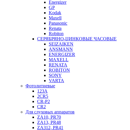
Energizer
GP
Kodak
Maxell
Panasonic
Renata
Robiton
СЕРЯБРЯНО-ЦИНКОВЫЕ ЧАСОВЫЕ
SEIZAIKEN
ANSMANN
ENERGIZER
MAXELL
RENATA
ROBITON
SONY
VARTA
Фотолитиевые
123A
2CR5
CR-P2
CR2
Для слуховых аппаратов
ZA10, PR70
ZA13, PR48
ZA312, PR41