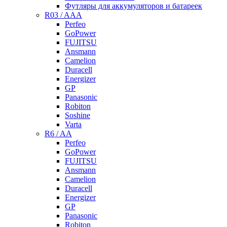
Футляры для аккумуляторов и батареек
R03 / AAA
Perfeo
GoPower
FUJITSU
Ansmann
Camelion
Duracell
Energizer
GP
Panasonic
Robiton
Soshine
Varta
R6 / AA
Perfeo
GoPower
FUJITSU
Ansmann
Camelion
Duracell
Energizer
GP
Panasonic
Robiton