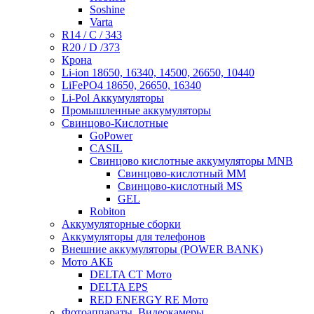
Soshine
Varta
R14 / C / 343
R20 / D /373
Крона
Li-ion 18650, 16340, 14500, 26650, 10440
LiFePO4 18650, 26650, 16340
Li-Pol Аккумуляторы
Промышленные аккумуляторы
Свинцово-Кислотные
GoPower
CASIL
Свинцово кислотные аккумуляторы MNB
Cвинцово-кислотный MM
Cвинцово-кислотный MS
GEL
Robiton
Аккумуляторные сборки
Аккумуляторы для телефонов
Внешние аккумуляторы (POWER BANK)
Мото АКБ
DELTA CT Мото
DELTA EPS
RED ENERGY RE Мото
Фотоаппараты, Видеокамеры