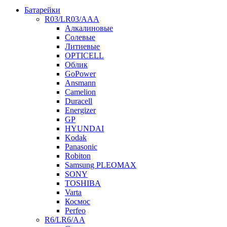
Батарейки
R03/LR03/AAA
Алкалиновые
Солевые
Литиевые
OPTICELL
Облик
GoPower
Ansmann
Camelion
Duracell
Energizer
GP
HYUNDAI
Kodak
Panasonic
Robiton
Samsung PLEOMAX
SONY
TOSHIBA
Varta
Космос
Perfeo
R6/LR6/AA