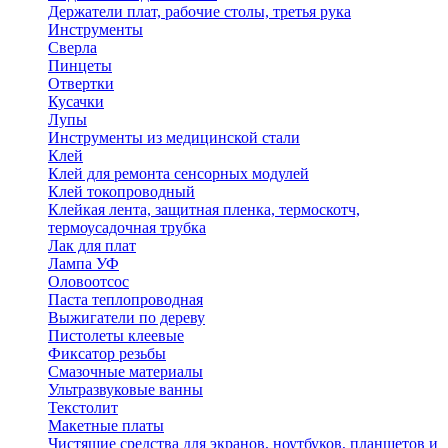
Держатели плат, рабочие столы, третья рука
Инструменты
Сверла
Пинцеты
Отвертки
Кусачки
Лупы
Инструменты из медицинской стали
Клей
Клей для ремонта сенсорных модулей
Клей токопроводный
Клейкая лента, защитная пленка, термоскотч,
термоусадочная трубка
Лак для плат
Лампа УФ
Оловоотсос
Паста теплопроводная
Выжигатели по дереву
Пистолеты клеевые
Фиксатор резьбы
Смазочные материалы
Ультразвуковые ванны
Текстолит
Макетные платы
Чистящие средства для экранов, ноутбуков, планшетов и