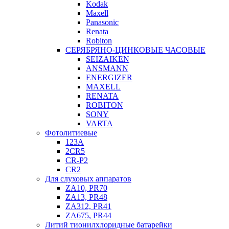
Kodak
Maxell
Panasonic
Renata
Robiton
СЕРЯБРЯНО-ЦИНКОВЫЕ ЧАСОВЫЕ
SEIZAIKEN
ANSMANN
ENERGIZER
MAXELL
RENATA
ROBITON
SONY
VARTA
Фотолитиевые
123A
2CR5
CR-P2
CR2
Для слуховых аппаратов
ZA10, PR70
ZA13, PR48
ZA312, PR41
ZA675, PR44
Литий тионилхлоридные батарейки