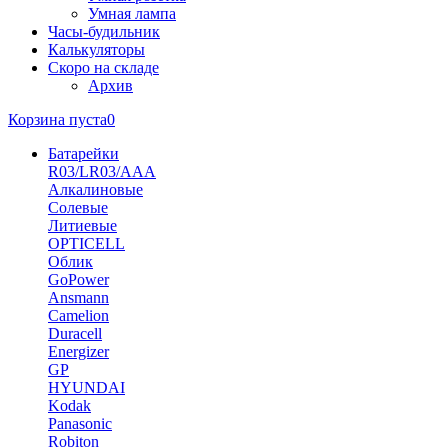
Умная лампа
Часы-будильник
Калькуляторы
Скоро на складе
Архив
Корзина пуста
0
Батарейки
R03/LR03/AAA
Алкалиновые
Солевые
Литиевые
OPTICELL
Облик
GoPower
Ansmann
Camelion
Duracell
Energizer
GP
HYUNDAI
Kodak
Panasonic
Robiton