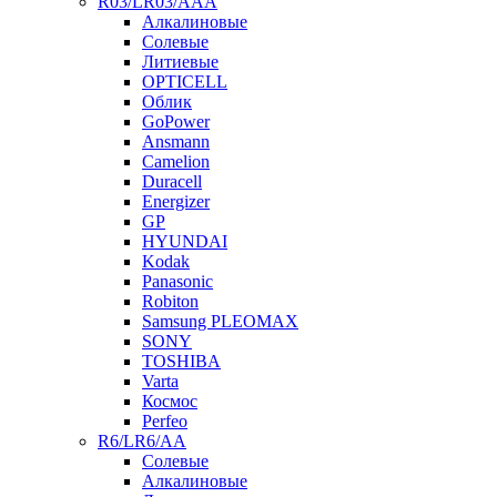
R03/LR03/AAA
Алкалиновые
Солевые
Литиевые
OPTICELL
Облик
GoPower
Ansmann
Camelion
Duracell
Energizer
GP
HYUNDAI
Kodak
Panasonic
Robiton
Samsung PLEOMAX
SONY
TOSHIBA
Varta
Космос
Perfeo
R6/LR6/AA
Солевые
Алкалиновые