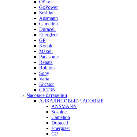
Облик
GoPower
Soshine
Ansmann
Camelion
Duracell
Energizer
GP
Kodak
Maxell
Panasonic
Renata
Robiton
Sony
Varta
Космос
CR1/3N
Часовые батарейки
АЛКАЛИНОВЫЕ ЧАСОВЫЕ
ANSMANN
Soshine
Camelion
Duracell
Energizer
GP