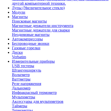
другой компьютерной техники.
Лупы (Увеличительное стекло)
Модули
Магниты
Поисковые магниты
Магнитные держатели инструмента
Магнитные держатели для сварки
Неодимовые магниты
Автокомпрессоры
Беспроводные звонки
Газовые горелки
Диски
Verbatim
Измерительные приборы
USB тестеры
Штангенциркуль
Вольтметр
Ваттметры
Реле напряжения
Дальномер
Инфракрасный термометр
Мультиметры
Аксессуары для мультиметров
Таймеры
Термометры