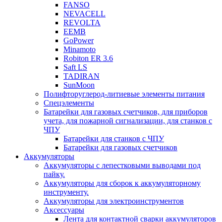
FANSO
NEVACELL
REVOLTA
EEMB
GoPower
Minamoto
Robiton ER 3.6
Saft LS
TADIRAN
SunMoon
Полифторуглерод-литиевые элементы питания
Спецэлементы
Батарейки для газовых счетчиков, для приборов
учета, для пожарной сигнализации, для станков с
ЧПУ
Батарейки для станков с ЧПУ
Батарейки для газовых счетчиков
Аккумуляторы
Аккумуляторы с лепестковыми выводами под
пайку.
Аккумуляторы для сборок к аккумуляторному
инструменту.
Аккумуляторы для электроинструментов
Аксессуары
Лента для контактной сварки аккумуляторов