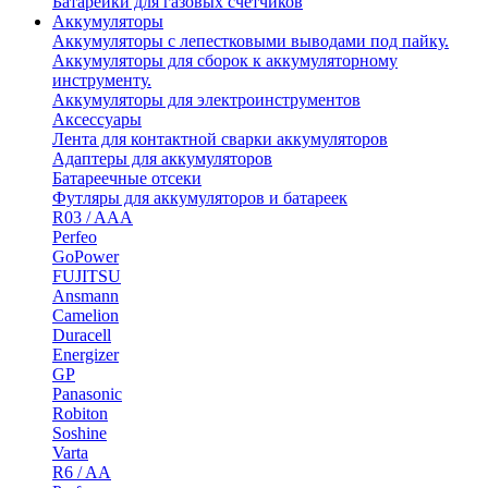
Батарейки для газовых счетчиков
Аккумуляторы
Аккумуляторы с лепестковыми выводами под пайку.
Аккумуляторы для сборок к аккумуляторному
инструменту.
Аккумуляторы для электроинструментов
Аксессуары
Лента для контактной сварки аккумуляторов
Адаптеры для аккумуляторов
Батареечные отсеки
Футляры для аккумуляторов и батареек
R03 / AAA
Perfeo
GoPower
FUJITSU
Ansmann
Camelion
Duracell
Energizer
GP
Panasonic
Robiton
Soshine
Varta
R6 / AA