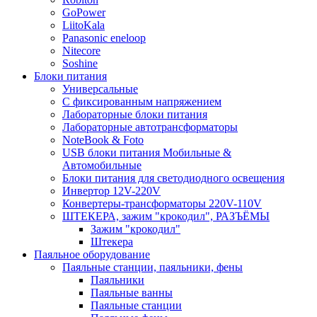
GoPower
LiitoKala
Panasonic eneloop
Nitecore
Soshine
Блоки питания
Универсальные
C фиксированным напряжением
Лабораторные блоки питания
Лабораторные автотрансформаторы
NoteBook & Foto
USB блоки питания Мобильные &
Автомобильные
Блоки питания для светодиодного освещения
Инвертор 12V-220V
Конвертеры-трансформаторы 220V-110V
ШТЕКЕРА, зажим "крокодил", РАЗЪЁМЫ
Зажим "крокодил"
Штекера
Паяльное оборудование
Паяльные станции, паяльники, фены
Паяльники
Паяльные ванны
Паяльные станции