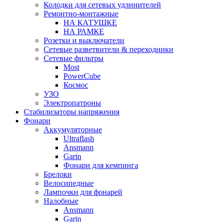
Колодки для сетевых удлинителей
Ремонтно-монтажные
НА КАТУШКЕ
НА РАМКЕ
Розетки и выключатели
Сетевые разветвители & переходники
Сетевые фильтры
Most
PowerCube
Космос
УЗО
Электропатроны
Стабилизаторы напряжения
Фонари
Аккумуляторные
Ultraflash
Ansmann
Garin
Фонари для кемпинга
Брелоки
Велосипедные
Лампочки для фонарей
Налобные
Ansmann
Garin