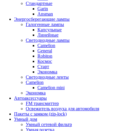
Стандартные
Garin
Ansman
Энергосберегающие лампы
Галогенные лампы
Капсульные
Линейные
Светодиодные лампы
Camelion
General
Robiton
Космос
Старт
Экономка
Светодиодные ленты
Camelion
Camelion mini
Экономка
Автоаксессуары
FM трансмиттер
Освежитель воздуха для автомобиля
Пакеты с замком (zip-lock)
Умный дом
Умный сетевой фильтр
Умная розетка