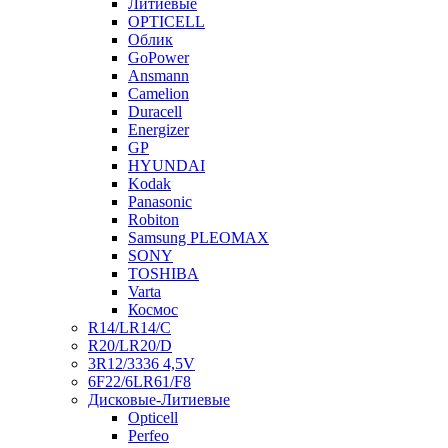
Литиевые
OPTICELL
Облик
GoPower
Ansmann
Camelion
Duracell
Energizer
GP
HYUNDAI
Kodak
Panasonic
Robiton
Samsung PLEOMAX
SONY
TOSHIBA
Varta
Космос
R14/LR14/C
R20/LR20/D
3R12/3336 4,5V
6F22/6LR61/F8
Дисковые-Литиевые
Opticell
Perfeo