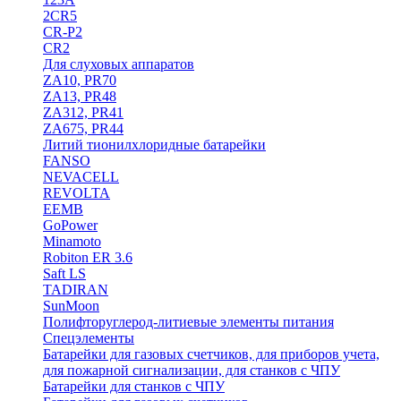
2CR5
CR-P2
CR2
Для слуховых аппаратов
ZA10, PR70
ZA13, PR48
ZA312, PR41
ZA675, PR44
Литий тионилхлоридные батарейки
FANSO
NEVACELL
REVOLTA
EEMB
GoPower
Minamoto
Robiton ER 3.6
Saft LS
TADIRAN
SunMoon
Полифторуглерод-литиевые элементы питания
Спецэлементы
Батарейки для газовых счетчиков, для приборов учета,
для пожарной сигнализации, для станков с ЧПУ
Батарейки для станков с ЧПУ