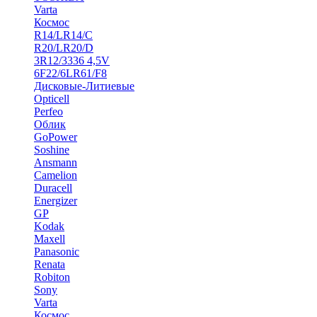
Varta
Космос
R14/LR14/C
R20/LR20/D
3R12/3336 4,5V
6F22/6LR61/F8
Дисковые-Литиевые
Opticell
Perfeo
Облик
GoPower
Soshine
Ansmann
Camelion
Duracell
Energizer
GP
Kodak
Maxell
Panasonic
Renata
Robiton
Sony
Varta
Космос