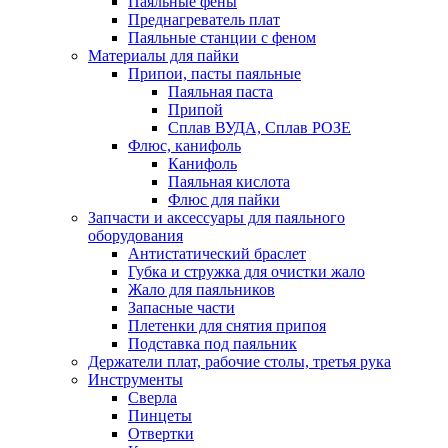
Паяльные фены
Преднагреватель плат
Паяльные станции с феном
Материалы для пайки
Припои, пасты паяльные
Паяльная паста
Припой
Сплав ВУДА, Сплав РОЗЕ
Флюс, канифоль
Канифоль
Паяльная кислота
Флюс для пайки
Запчасти и аксессуары для паяльного
оборудования
Антистатический браслет
Губка и стружка для очистки жало
Жало для паяльников
Запасные части
Плетенки для снятия припоя
Подставка под паяльник
Держатели плат, рабочие столы, третья рука
Инструменты
Сверла
Пинцеты
Отвертки