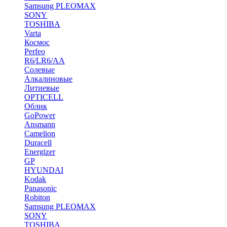
Samsung PLEOMAX
SONY
TOSHIBA
Varta
Космос
Perfeo
R6/LR6/AA
Солевые
Алкалиновые
Литиевые
OPTICELL
Облик
GoPower
Ansmann
Camelion
Duracell
Energizer
GP
HYUNDAI
Kodak
Panasonic
Robiton
Samsung PLEOMAX
SONY
TOSHIBA