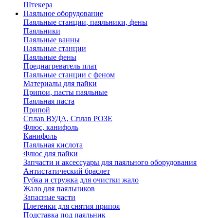
Штекера
Паяльное оборудование
Паяльные станции, паяльники, фены
Паяльники
Паяльные ванны
Паяльные станции
Паяльные фены
Преднагреватель плат
Паяльные станции с феном
Материалы для пайки
Припои, пасты паяльные
Паяльная паста
Припой
Сплав ВУДА, Сплав РОЗЕ
Флюс, канифоль
Канифоль
Паяльная кислота
Флюс для пайки
Запчасти и аксессуары для паяльного оборудования
Антистатический браслет
Губка и стружка для очистки жало
Жало для паяльников
Запасные части
Плетенки для снятия припоя
Подставка под паяльник