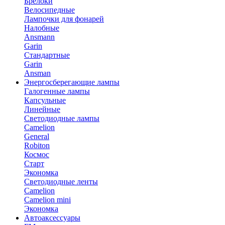
Брелоки
Велосипедные
Лампочки для фонарей
Налобные
Ansmann
Garin
Стандартные
Garin
Ansman
Энергосберегающие лампы
Галогенные лампы
Капсульные
Линейные
Светодиодные лампы
Camelion
General
Robiton
Космос
Старт
Экономка
Светодиодные ленты
Camelion
Camelion mini
Экономка
Автоаксессуары