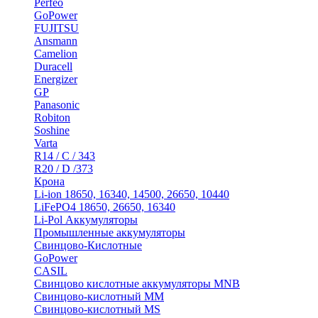
Perfeo
GoPower
FUJITSU
Ansmann
Camelion
Duracell
Energizer
GP
Panasonic
Robiton
Soshine
Varta
R14 / C / 343
R20 / D /373
Крона
Li-ion 18650, 16340, 14500, 26650, 10440
LiFePO4 18650, 26650, 16340
Li-Pol Аккумуляторы
Промышленные аккумуляторы
Свинцово-Кислотные
GoPower
CASIL
Свинцово кислотные аккумуляторы MNB
Cвинцово-кислотный MM
Cвинцово-кислотный MS