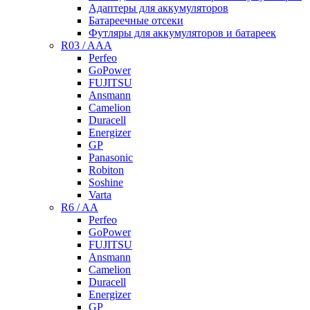
Адаптеры для аккумуляторов
Батареечные отсеки
Футляры для аккумуляторов и батареек
R03 / AAA
Perfeo
GoPower
FUJITSU
Ansmann
Camelion
Duracell
Energizer
GP
Panasonic
Robiton
Soshine
Varta
R6 / AA
Perfeo
GoPower
FUJITSU
Ansmann
Camelion
Duracell
Energizer
GP