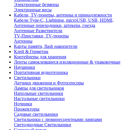
Электронные безмены
Электронные весы
Кабели, TV-тюнеры, антенны и принадлежности
Кабели Type-C, Lightning, microUSB, USB, HDMI,
Антенные переходники, штекера, гнезда
Антенные Разветвители
TV-Приставки, TV-тюнеры
Антенны
Карты памяти, flash накопители
Клей & Герметик
Контейнеры для хранения
Ленты самоклеящиеся изоляционные & упаковочные
Наушники
Портативная аудиотехника
Светильники
Датчики движения и Фотосенсоры
Лампы для светильников
Напольные светильники
Настольные светильники
Ночники
Прожекторы
Садовые светильники
Светильники с люминесцентными лампами
Светодиодные Светильники
Сезонный товар