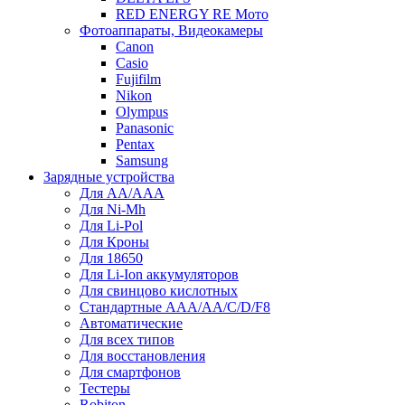
RED ENERGY RE Мото
Фотоаппараты, Видеокамеры
Canon
Casio
Fujifilm
Nikon
Olympus
Panasonic
Pentax
Samsung
Зарядные устройства
Для AA/AAA
Для Ni-Mh
Для Li-Pol
Для Кроны
Для 18650
Для Li-Ion аккумуляторов
Для свинцово кислотных
Стандартные ААА/АА/С/D/F8
Автоматические
Для всех типов
Для восстановления
Для смартфонов
Тестеры
Robiton