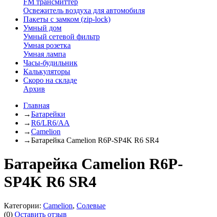
FM трансмиттер
Освежитель воздуха для автомобиля
Пакеты с замком (zip-lock)
Умный дом
Умный сетевой фильтр
Умная розетка
Умная лампа
Часы-будильник
Калькуляторы
Скоро на складе
Архив
Главная
→
Батарейки
→
R6/LR6/AA
→
Camelion
→
Батарейка Camelion R6P-SP4K R6 SR4
Батарейка Camelion R6P-
SP4K R6 SR4
Категории:
Camelion
,
Солевые
(0)
Оставить отзыв