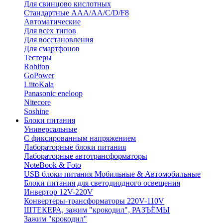
Для свинцово кислотных
Стандартные ААА/АА/С/D/F8
Автоматические
Для всех типов
Для восстановления
Для смартфонов
Тестеры
Robiton
GoPower
LiitoKala
Panasonic eneloop
Nitecore
Soshine
Блоки питания
Универсальные
C фиксированным напряжением
Лабораторные блоки питания
Лабораторные автотрансформаторы
NoteBook & Foto
USB блоки питания Мобильные & Автомобильные
Блоки питания для светодиодного освещения
Инвертор 12V-220V
Конвертеры-трансформаторы 220V-110V
ШТЕКЕРА, зажим "крокодил", РАЗЪЁМЫ
Зажим "крокодил"