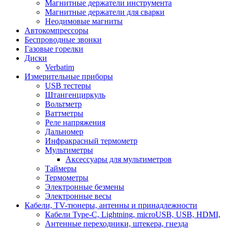
Магнитные держатели инструмента
Магнитные держатели для сварки
Неодимовые магниты
Автокомпрессоры
Беспроводные звонки
Газовые горелки
Диски
Verbatim
Измерительные приборы
USB тестеры
Штангенциркуль
Вольтметр
Ваттметры
Реле напряжения
Дальномер
Инфракрасный термометр
Мультиметры
Аксессуары для мультиметров
Таймеры
Термометры
Электронные безмены
Электронные весы
Кабели, TV-тюнеры, антенны и принадлежности
Кабели Type-C, Lightning, microUSB, USB, HDMI,
Антенные переходники, штекера, гнезда