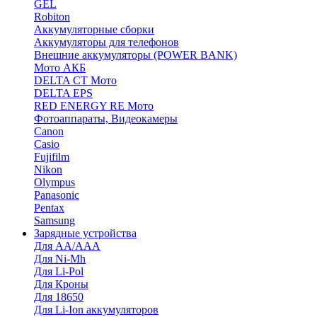
GEL
Robiton
Аккумуляторные сборки
Аккумуляторы для телефонов
Внешние аккумуляторы (POWER BANK)
Мото АКБ
DELTA CT Мото
DELTA EPS
RED ENERGY RE Мото
Фотоаппараты, Видеокамеры
Canon
Casio
Fujifilm
Nikon
Olympus
Panasonic
Pentax
Samsung
Зарядные устройства
Для AA/AAA
Для Ni-Mh
Для Li-Pol
Для Кроны
Для 18650
Для Li-Ion аккумуляторов