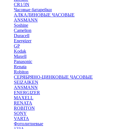
CR1/3N
Часовые батарейки
АЛКАЛИНОВЫЕ ЧАСОВЫЕ
ANSMANN
Soshine
Camelion
Duracell
Energizer
GP
Kodak
Maxell
Panasonic
Renata
Robiton
СЕРЯБРЯНО-ЦИНКОВЫЕ ЧАСОВЫЕ
SEIZAIKEN
ANSMANN
ENERGIZER
MAXELL
RENATA
ROBITON
SONY
VARTA
Фотолитиевые
123A