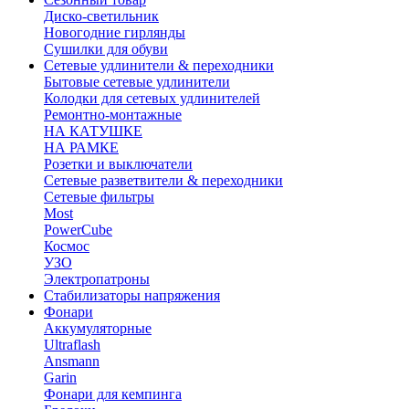
Диско-светильник
Новогодние гирлянды
Сушилки для обуви
Сетевые удлинители & переходники
Бытовые сетевые удлинители
Колодки для сетевых удлинителей
Ремонтно-монтажные
НА КАТУШКЕ
НА РАМКЕ
Розетки и выключатели
Сетевые разветвители & переходники
Сетевые фильтры
Most
PowerCube
Космос
УЗО
Электропатроны
Стабилизаторы напряжения
Фонари
Аккумуляторные
Ultraflash
Ansmann
Garin
Фонари для кемпинга