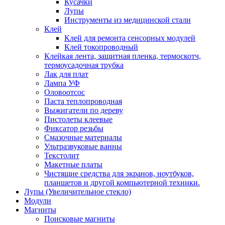
Кусачки
Лупы
Инструменты из медицинской стали
Клей
Клей для ремонта сенсорных модулей
Клей токопроводный
Клейкая лента, защитная пленка, термоскотч,
термоусадочная трубка
Лак для плат
Лампа УФ
Оловоотсос
Паста теплопроводная
Выжигатели по дереву
Пистолеты клеевые
Фиксатор резьбы
Смазочные материалы
Ультразвуковые ванны
Текстолит
Макетные платы
Чистящие средства для экранов, ноутбуков,
планшетов и другой компьютерной техники.
Лупы (Увеличительное стекло)
Модули
Магниты
Поисковые магниты