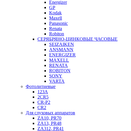
Energizer
GP
Kodak
Maxell
Panasonic
Renata
Robiton
СЕРЯБРЯНО-ЦИНКОВЫЕ ЧАСОВЫЕ
SEIZAIKEN
ANSMANN
ENERGIZER
MAXELL
RENATA
ROBITON
SONY
VARTA
Фотолитиевые
123A
2CR5
CR-P2
CR2
Для слуховых аппаратов
ZA10, PR70
ZA13, PR48
ZA312, PR41