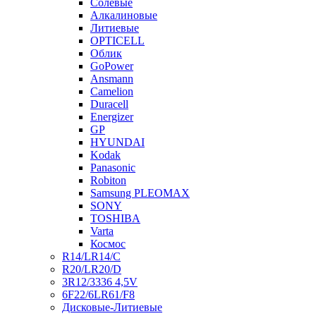
Солевые
Алкалиновые
Литиевые
OPTICELL
Облик
GoPower
Ansmann
Camelion
Duracell
Energizer
GP
HYUNDAI
Kodak
Panasonic
Robiton
Samsung PLEOMAX
SONY
TOSHIBA
Varta
Космос
R14/LR14/C
R20/LR20/D
3R12/3336 4,5V
6F22/6LR61/F8
Дисковые-Литиевые