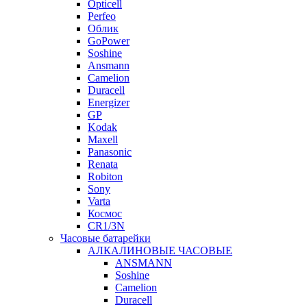
Opticell
Perfeo
Облик
GoPower
Soshine
Ansmann
Camelion
Duracell
Energizer
GP
Kodak
Maxell
Panasonic
Renata
Robiton
Sony
Varta
Космос
CR1/3N
Часовые батарейки
АЛКАЛИНОВЫЕ ЧАСОВЫЕ
ANSMANN
Soshine
Camelion
Duracell