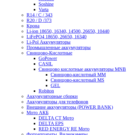
Soshine
Varta
R14 / C / 343
R20 / D /373
Крона
Li-ion 18650, 16340, 14500, 26650, 10440
LiFePO4 18650, 26650, 16340
Li-Pol Аккумуляторы
Промышленные аккумуляторы
Свинцово-Кислотные
GoPower
CASIL
Свинцово кислотные аккумуляторы MNB
Cвинцово-кислотный MM
Cвинцово-кислотный MS
GEL
Robiton
Аккумуляторные сборки
Аккумуляторы для телефонов
Внешние аккумуляторы (POWER BANK)
Мото АКБ
DELTA CT Мото
DELTA EPS
RED ENERGY RE Мото
Фотоаппараты, Видеокамеры