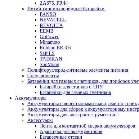
ZA675, PR44
Литий тионилхлоридные батарейки
FANSO
NEVACELL
REVOLTA
EEMB
GoPower
Minamoto
Robiton ER 3.6
Saft LS
TADIRAN
SunMoon
Полифторуглерод-литиевые элементы питания
Спецэлементы
Батарейки для газовых счетчиков, для приборов уче
Батарейки для станков с ЧПУ
Батарейки для газовых счетчиков
Аккумуляторы
Аккумуляторы с лепестковыми выводами под пайку
Аккумуляторы для сборок к аккумуляторному инстр
Аккумуляторы для электроинструментов
Аксессуары
Лента для контактной сварки аккумуляторов
Адаптеры для аккумуляторов
Батареечные отсеки