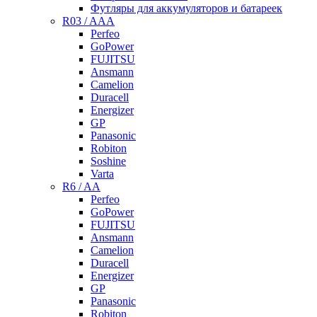
Футляры для аккумуляторов и батареек
R03 / AAA
Perfeo
GoPower
FUJITSU
Ansmann
Camelion
Duracell
Energizer
GP
Panasonic
Robiton
Soshine
Varta
R6 / AA
Perfeo
GoPower
FUJITSU
Ansmann
Camelion
Duracell
Energizer
GP
Panasonic
Robiton