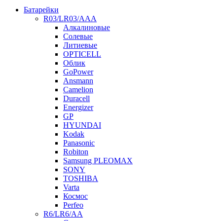
Батарейки
R03/LR03/AAA
Алкалиновые
Солевые
Литиевые
OPTICELL
Облик
GoPower
Ansmann
Camelion
Duracell
Energizer
GP
HYUNDAI
Kodak
Panasonic
Robiton
Samsung PLEOMAX
SONY
TOSHIBA
Varta
Космос
Perfeo
R6/LR6/AA