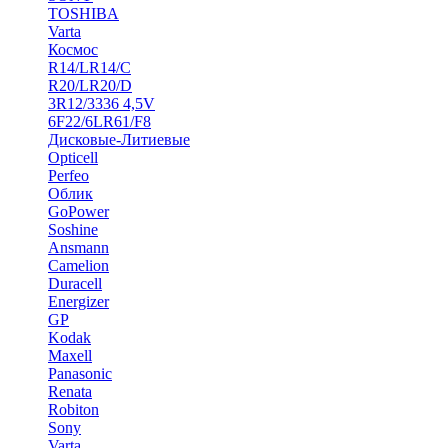
TOSHIBA
Varta
Космос
R14/LR14/C
R20/LR20/D
3R12/3336 4,5V
6F22/6LR61/F8
Дисковые-Литиевые
Opticell
Perfeo
Облик
GoPower
Soshine
Ansmann
Camelion
Duracell
Energizer
GP
Kodak
Maxell
Panasonic
Renata
Robiton
Sony
Varta