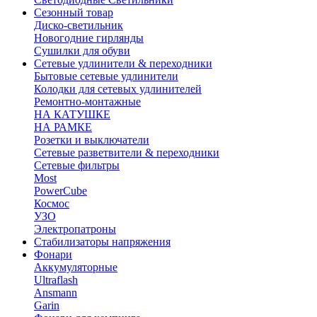
Сезонный товар
Диско-светильник
Новогодние гирлянды
Сушилки для обуви
Сетевые удлинители & переходники
Бытовые сетевые удлинители
Колодки для сетевых удлинителей
Ремонтно-монтажные
НА КАТУШКЕ
НА РАМКЕ
Розетки и выключатели
Сетевые разветвители & переходники
Сетевые фильтры
Most
PowerCube
Космос
УЗО
Электропатроны
Стабилизаторы напряжения
Фонари
Аккумуляторные
Ultraflash
Ansmann
Garin