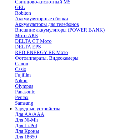
Cвинцово-кислотный MS
GEL
Robiton
Аккумуляторные сборки
Аккумуляторы для телефонов
Внешние аккумуляторы (POWER BANK)
Мото АКБ
DELTA CT Мото
DELTA EPS
RED ENERGY RE Мото
Фотоаппараты, Видеокамеры
Canon
Casio
Fujifilm
Nikon
Olympus
Panasonic
Pentax
Samsung
Зарядные устройства
Для AA/AAA
Для Ni-Mh
Для Li-Pol
Для Кроны
Для 18650