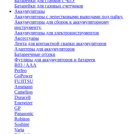
Батарейки для станков с ЧПУ
Батарейки для газовых счетчиков
Аккумуляторы
Аккумуляторы с лепестковыми выводами под пайку.
Аккумуляторы для сборок к аккумуляторному
инструменту.
Аккумуляторы для электроинструментов
Аксессуары
Лента для контактной сварки аккумуляторов
Адаптеры для аккумуляторов
Батареечные отсеки
Футляры для аккумуляторов и батареек
R03 / AAA
Perfeo
GoPower
FUJITSU
Ansmann
Camelion
Duracell
Energizer
GP
Panasonic
Robiton
Soshine
Varta