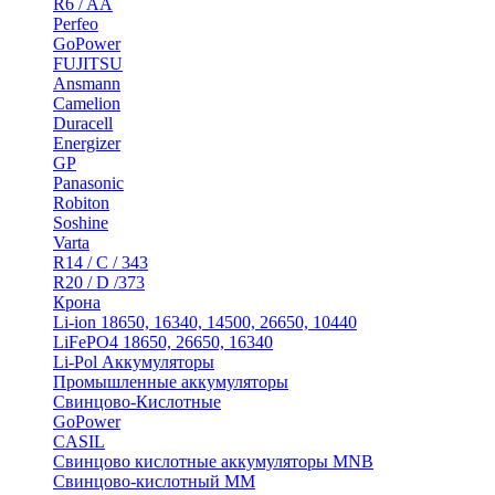
R6 / AA
Perfeo
GoPower
FUJITSU
Ansmann
Camelion
Duracell
Energizer
GP
Panasonic
Robiton
Soshine
Varta
R14 / C / 343
R20 / D /373
Крона
Li-ion 18650, 16340, 14500, 26650, 10440
LiFePO4 18650, 26650, 16340
Li-Pol Аккумуляторы
Промышленные аккумуляторы
Свинцово-Кислотные
GoPower
CASIL
Свинцово кислотные аккумуляторы MNB
Cвинцово-кислотный MM