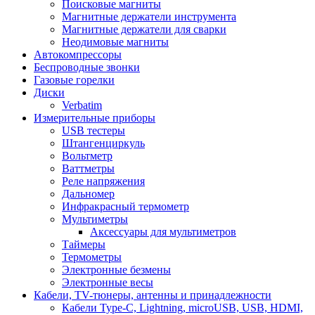
Поисковые магниты
Магнитные держатели инструмента
Магнитные держатели для сварки
Неодимовые магниты
Автокомпрессоры
Беспроводные звонки
Газовые горелки
Диски
Verbatim
Измерительные приборы
USB тестеры
Штангенциркуль
Вольтметр
Ваттметры
Реле напряжения
Дальномер
Инфракрасный термометр
Мультиметры
Аксессуары для мультиметров
Таймеры
Термометры
Электронные безмены
Электронные весы
Кабели, TV-тюнеры, антенны и принадлежности
Кабели Type-C, Lightning, microUSB, USB, HDMI,