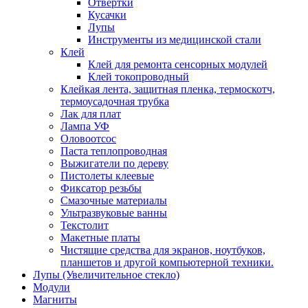
Отвертки
Кусачки
Лупы
Инструменты из медицинской стали
Клей
Клей для ремонта сенсорных модулей
Клей токопроводный
Клейкая лента, защитная пленка, термоскотч,
термоусадочная трубка
Лак для плат
Лампа УФ
Оловоотсос
Паста теплопроводная
Выжигатели по дереву
Пистолеты клеевые
Фиксатор резьбы
Смазочные материалы
Ультразвуковые ванны
Текстолит
Макетные платы
Чистящие средства для экранов, ноутбуков,
планшетов и другой компьютерной техники.
Лупы (Увеличительное стекло)
Модули
Магниты