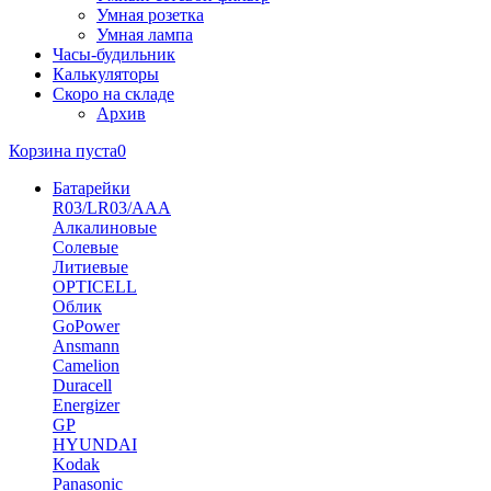
Умная розетка
Умная лампа
Часы-будильник
Калькуляторы
Скоро на складе
Архив
Корзина пуста
0
Батарейки
R03/LR03/AAA
Алкалиновые
Солевые
Литиевые
OPTICELL
Облик
GoPower
Ansmann
Camelion
Duracell
Energizer
GP
HYUNDAI
Kodak
Panasonic