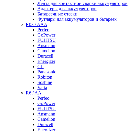
Лента для контактной сварки аккумуляторов
Адаптеры для аккумуляторов
Батареечные отсеки
Футляры для аккумуляторов и батареек
R03 / AAA
Perfeo
GoPower
FUJITSU
Ansmann
Camelion
Duracell
Energizer
GP
Panasonic
Robiton
Soshine
Varta
R6 / AA
Perfeo
GoPower
FUJITSU
Ansmann
Camelion
Duracell
Energizer