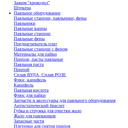
Зажим "крокодил"
Штекера
Паяльное оборудование
Паяльные станции, паяльники, фены
Паяльники
Паяльные ванны
Паяльные станции
Паяльные фены
Преднагреватель плат
Паяльные станции с феном
Материалы для пайки
Припои, пасты паяльные
Паяльная паста
Припой
Сплав ВУДА, Сплав РОЗЕ
Флюс, канифоль
Канифоль
Паяльная кислота
Флюс для пайки
Запчасти и аксессуары для паяльного оборудования
Антистатический браслет
Губка и стружка для очистки жало
Жало для паяльников
Запасные части
Плетенки для снятия припоя