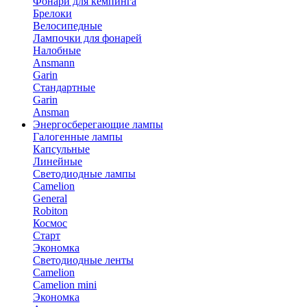
Фонари для кемпинга
Брелоки
Велосипедные
Лампочки для фонарей
Налобные
Ansmann
Garin
Стандартные
Garin
Ansman
Энергосберегающие лампы
Галогенные лампы
Капсульные
Линейные
Светодиодные лампы
Camelion
General
Robiton
Космос
Старт
Экономка
Светодиодные ленты
Camelion
Camelion mini
Экономка