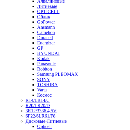
Алкалиновые
Литиевые
OPTICELL
Облик
GoPower
Ansmann
Camelion
Duracell
Energizer
GP
HYUNDAI
Kodak
Panasonic
Robiton
Samsung PLEOMAX
SONY
TOSHIBA
Varta
Космос
R14/LR14/C
R20/LR20/D
3R12/3336 4,5V
6F22/6LR61/F8
Дисковые-Литиевые
Opticell