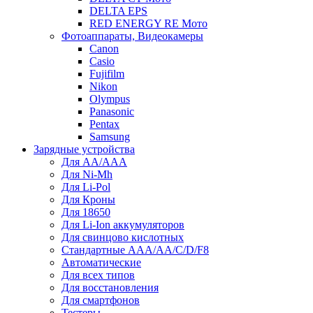
DELTA EPS
RED ENERGY RE Мото
Фотоаппараты, Видеокамеры
Canon
Casio
Fujifilm
Nikon
Olympus
Panasonic
Pentax
Samsung
Зарядные устройства
Для AA/AAA
Для Ni-Mh
Для Li-Pol
Для Кроны
Для 18650
Для Li-Ion аккумуляторов
Для свинцово кислотных
Стандартные ААА/АА/С/D/F8
Автоматические
Для всех типов
Для восстановления
Для смартфонов
Тестеры