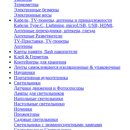
Термометры
Электронные безмены
Электронные весы
Кабели, TV-тюнеры, антенны и принадлежности
Кабели Type-C, Lightning, microUSB, USB, HDMI,
Антенные переходники, штекера, гнезда
Антенные Разветвители
TV-Приставки, TV-тюнеры
Антенны
Карты памяти, flash накопители
Клей & Герметик
Контейнеры для хранения
Ленты самоклеящиеся изоляционные & упаковочные
Наушники
Портативная аудиотехника
Светильники
Датчики движения и Фотосенсоры
Лампы для светильников
Напольные светильники
Настольные светильники
Ночники
Прожекторы
Садовые светильники
Светильники с люминесцентными лампами
Светодиодные Светильники