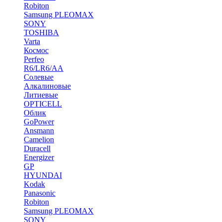
Robiton
Samsung PLEOMAX
SONY
TOSHIBA
Varta
Космос
Perfeo
R6/LR6/AA
Солевые
Алкалиновые
Литиевые
OPTICELL
Облик
GoPower
Ansmann
Camelion
Duracell
Energizer
GP
HYUNDAI
Kodak
Panasonic
Robiton
Samsung PLEOMAX
SONY