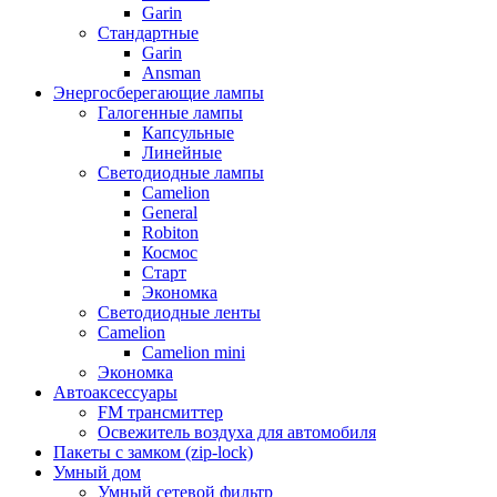
Garin
Стандартные
Garin
Ansman
Энергосберегающие лампы
Галогенные лампы
Капсульные
Линейные
Светодиодные лампы
Camelion
General
Robiton
Космос
Старт
Экономка
Светодиодные ленты
Camelion
Camelion mini
Экономка
Автоаксессуары
FM трансмиттер
Освежитель воздуха для автомобиля
Пакеты с замком (zip-lock)
Умный дом
Умный сетевой фильтр