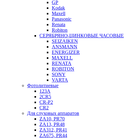
GP
Kodak
Maxell
Panasonic
Renata
Robiton
СЕРЯБРЯНО-ЦИНКОВЫЕ ЧАСОВЫЕ
SEIZAIKEN
ANSMANN
ENERGIZER
MAXELL
RENATA
ROBITON
SONY
VARTA
Фотолитиевые
123A
2CR5
CR-P2
CR2
Для слуховых аппаратов
ZA10, PR70
ZA13, PR48
ZA312, PR41
ZA675, PR44