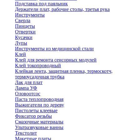
Подставка под паяльник
Держатели плат, рабочие столы, третья рука
Инструменты
Сверла
Пинцеты
Отвертки
Кусачки
Лупы
Инструменты из медицинской стали
Клей
Клей для ремонта сенсорных модулей
Клей токопроводный
Клейкая лента, защитная пленка, термоскотч,
термоусадочная трубка
Лак для плат
Лампа УФ
Оловоотсос
Паста теплопроводная
Выжигатели по дереву
Пистолеты клеевые
Фиксатор резьбы
Смазочные материалы
Ультразвуковые ванны
Текстолит
Макетные платы