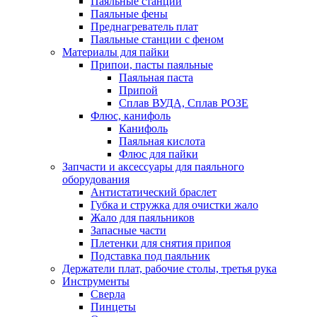
Паяльные станции
Паяльные фены
Преднагреватель плат
Паяльные станции с феном
Материалы для пайки
Припои, пасты паяльные
Паяльная паста
Припой
Сплав ВУДА, Сплав РОЗЕ
Флюс, канифоль
Канифоль
Паяльная кислота
Флюс для пайки
Запчасти и аксессуары для паяльного
оборудования
Антистатический браслет
Губка и стружка для очистки жало
Жало для паяльников
Запасные части
Плетенки для снятия припоя
Подставка под паяльник
Держатели плат, рабочие столы, третья рука
Инструменты
Сверла
Пинцеты