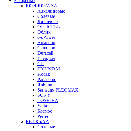
Батарейки
R03/LR03/AAA
Алкалиновые
Солевые
Литиевые
OPTICELL
Облик
GoPower
Ansmann
Camelion
Duracell
Energizer
GP
HYUNDAI
Kodak
Panasonic
Robiton
Samsung PLEOMAX
SONY
TOSHIBA
Varta
Космос
Perfeo
R6/LR6/AA
Солевые