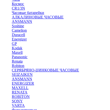
Космос
CR1/3N
Часовые батарейки
АЛКАЛИНОВЫЕ ЧАСОВЫЕ
ANSMANN
Soshine
Camelion
Duracell
Energizer
GP
Kodak
Maxell
Panasonic
Renata
Robiton
СЕРЯБРЯНО-ЦИНКОВЫЕ ЧАСОВЫЕ
SEIZAIKEN
ANSMANN
ENERGIZER
MAXELL
RENATA
ROBITON
SONY
VARTA
Фотолитиевые