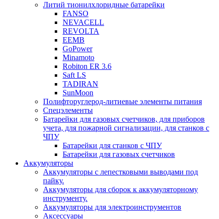
Литий тионилхлоридные батарейки
FANSO
NEVACELL
REVOLTA
EEMB
GoPower
Minamoto
Robiton ER 3.6
Saft LS
TADIRAN
SunMoon
Полифторуглерод-литиевые элементы питания
Спецэлементы
Батарейки для газовых счетчиков, для приборов
учета, для пожарной сигнализации, для станков с
ЧПУ
Батарейки для станков с ЧПУ
Батарейки для газовых счетчиков
Аккумуляторы
Аккумуляторы с лепестковыми выводами под
пайку.
Аккумуляторы для сборок к аккумуляторному
инструменту.
Аккумуляторы для электроинструментов
Аксессуары