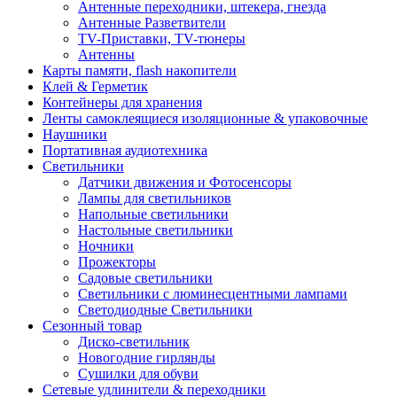
Антенные переходники, штекера, гнезда
Антенные Разветвители
TV-Приставки, TV-тюнеры
Антенны
Карты памяти, flash накопители
Клей & Герметик
Контейнеры для хранения
Ленты самоклеящиеся изоляционные & упаковочные
Наушники
Портативная аудиотехника
Светильники
Датчики движения и Фотосенсоры
Лампы для светильников
Напольные светильники
Настольные светильники
Ночники
Прожекторы
Садовые светильники
Светильники с люминесцентными лампами
Светодиодные Светильники
Сезонный товар
Диско-светильник
Новогодние гирлянды
Сушилки для обуви
Сетевые удлинители & переходники