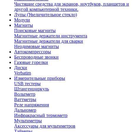
Чистящие средства для экранов, ноутбуков, планшетов и
другой компьютерной техники.
Лупы (Увеличительное стекло)
Модули
Магниты
Поисковые магниты
Магнитные держатели инструмента
Магнитные держатели для сварки
Неодимовые магниты
Автокомпрессоры
Беспроводные звонки
Газовые горелки
Диски
Verbatim
Измерительные приборы
USB тестеры
Штангенциркуль
Вольтметр
Ваттметры
Реле напряжения
Дальномер
Инфракрасный термометр
Мультиметры
Аксессуары для мультиметров
Таймеры