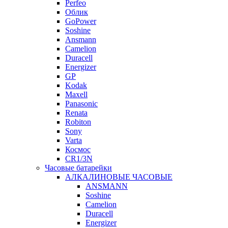
Perfeo
Облик
GoPower
Soshine
Ansmann
Camelion
Duracell
Energizer
GP
Kodak
Maxell
Panasonic
Renata
Robiton
Sony
Varta
Космос
CR1/3N
Часовые батарейки
АЛКАЛИНОВЫЕ ЧАСОВЫЕ
ANSMANN
Soshine
Camelion
Duracell
Energizer