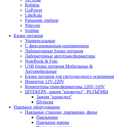
Robiton
GoPower
LiitoKala
Panasonic eneloop
Nitecore
Soshine
Блоки питания
Универсальные
C фиксированным напряжением
Лабораторные блоки питания
Лабораторные автотрансформаторы
NoteBook & Foto
USB блоки питания Мобильные &
Автомобильные
Блоки питания для светодиодного освещения
Инвертор 12V-220V
Конвертеры-трансформаторы 220V-110V
ШТЕКЕРА, зажим "крокодил", РАЗЪЁМЫ
Зажим "крокодил"
Штекера
Паяльное оборудование
Паяльные станции, паяльники, фены
Паяльники
Паяльные ванны