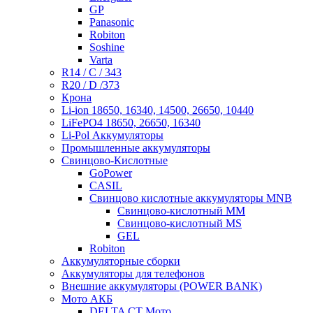
GP
Panasonic
Robiton
Soshine
Varta
R14 / C / 343
R20 / D /373
Крона
Li-ion 18650, 16340, 14500, 26650, 10440
LiFePO4 18650, 26650, 16340
Li-Pol Аккумуляторы
Промышленные аккумуляторы
Свинцово-Кислотные
GoPower
CASIL
Свинцово кислотные аккумуляторы MNB
Cвинцово-кислотный MM
Cвинцово-кислотный MS
GEL
Robiton
Аккумуляторные сборки
Аккумуляторы для телефонов
Внешние аккумуляторы (POWER BANK)
Мото АКБ
DELTA CT Мото