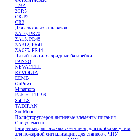
123A
2CR5
CR-P2
CR2
Для слуховых аппаратов
ZA10, PR70
ZA13, PR48
ZA312, PR41
ZA675, PR44
Литий тионилхлоридные батарейки
FANSO
NEVACELL
REVOLTA
EEMB
GoPower
Minamoto
Robiton ER 3.6
Saft LS
TADIRAN
SunMoon
Полифторуглерод-литиевые элементы питания
Спецэлементы
Батарейки для газовых счетчиков, для приборов учета,
для пожарной сигнализации, для станков с ЧПУ