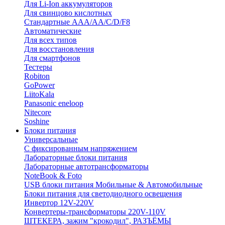
Для Li-Ion аккумуляторов
Для свинцово кислотных
Стандартные ААА/АА/С/D/F8
Автоматические
Для всех типов
Для восстановления
Для смартфонов
Тестеры
Robiton
GoPower
LiitoKala
Panasonic eneloop
Nitecore
Soshine
Блоки питания
Универсальные
C фиксированным напряжением
Лабораторные блоки питания
Лабораторные автотрансформаторы
NoteBook & Foto
USB блоки питания Мобильные & Автомобильные
Блоки питания для светодиодного освещения
Инвертор 12V-220V
Конвертеры-трансформаторы 220V-110V
ШТЕКЕРА, зажим "крокодил", РАЗЪЁМЫ