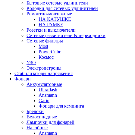
Бытовые сетевые удлинители
Колодки для сетевых удлинителей
Ремонтно-монтажные
НА КАТУШКЕ
НА РАМКЕ
Розетки и выключатели
Сетевые разветвители & переходники
Сетевые фильтры
Most
PowerCube
Космос
УЗО
Электропатроны
Стабилизаторы напряжения
Фонари
Аккумуляторные
Ultraflash
Ansmann
Garin
Фонари для кемпинга
Брелоки
Велосипедные
Лампочки для фонарей
Налобные
Ansmann