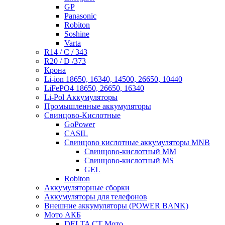
GP
Panasonic
Robiton
Soshine
Varta
R14 / C / 343
R20 / D /373
Крона
Li-ion 18650, 16340, 14500, 26650, 10440
LiFePO4 18650, 26650, 16340
Li-Pol Аккумуляторы
Промышленные аккумуляторы
Свинцово-Кислотные
GoPower
CASIL
Свинцово кислотные аккумуляторы MNB
Cвинцово-кислотный MM
Cвинцово-кислотный MS
GEL
Robiton
Аккумуляторные сборки
Аккумуляторы для телефонов
Внешние аккумуляторы (POWER BANK)
Мото АКБ
DELTA CT Мото