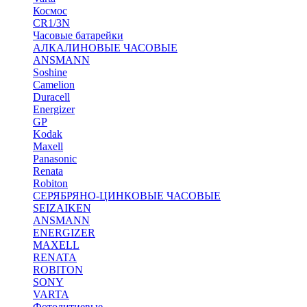
Космос
CR1/3N
Часовые батарейки
АЛКАЛИНОВЫЕ ЧАСОВЫЕ
ANSMANN
Soshine
Camelion
Duracell
Energizer
GP
Kodak
Maxell
Panasonic
Renata
Robiton
СЕРЯБРЯНО-ЦИНКОВЫЕ ЧАСОВЫЕ
SEIZAIKEN
ANSMANN
ENERGIZER
MAXELL
RENATA
ROBITON
SONY
VARTA
Фотолитиевые