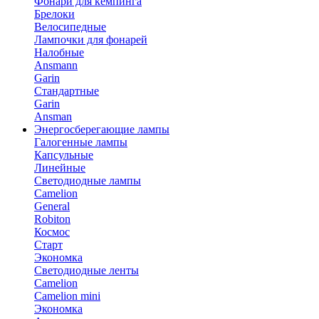
Фонари для кемпинга
Брелоки
Велосипедные
Лампочки для фонарей
Налобные
Ansmann
Garin
Стандартные
Garin
Ansman
Энергосберегающие лампы
Галогенные лампы
Капсульные
Линейные
Светодиодные лампы
Camelion
General
Robiton
Космос
Старт
Экономка
Светодиодные ленты
Camelion
Camelion mini
Экономка