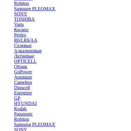
Robiton
Samsung PLEOMAX
SONY
TOSHIBA
Varta
Космос
Perfeo
R6/LR6/AA
Солевые
Алкалиновые
Литиевые
OPTICELL
Облик
GoPower
Ansmann
Camelion
Duracell
Energizer
GP
HYUNDAI
Kodak
Panasonic
Robiton
Samsung PLEOMAX
SONY