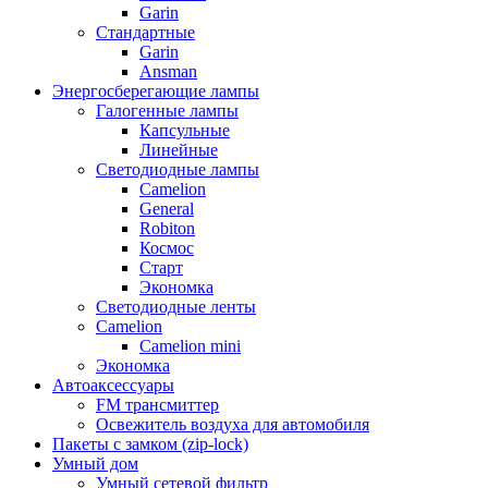
Garin
Стандартные
Garin
Ansman
Энергосберегающие лампы
Галогенные лампы
Капсульные
Линейные
Светодиодные лампы
Camelion
General
Robiton
Космос
Старт
Экономка
Светодиодные ленты
Camelion
Camelion mini
Экономка
Автоаксессуары
FM трансмиттер
Освежитель воздуха для автомобиля
Пакеты с замком (zip-lock)
Умный дом
Умный сетевой фильтр