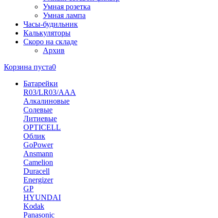
Умная розетка
Умная лампа
Часы-будильник
Калькуляторы
Скоро на складе
Архив
Корзина пуста
0
Батарейки
R03/LR03/AAA
Алкалиновые
Солевые
Литиевые
OPTICELL
Облик
GoPower
Ansmann
Camelion
Duracell
Energizer
GP
HYUNDAI
Kodak
Panasonic