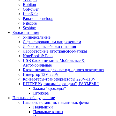
Robiton
GoPower
LiitoKala
Panasonic eneloop
Nitecore
Soshine
Блоки питания
Универсальные
C фиксированным напряжением
Лабораторные блоки питания
Лабораторные автотрансформаторы
NoteBook & Foto
USB блоки питания Мобильные &
Автомобильные
Блоки питания для светодиодного освещения
Инвертор 12V-220V
Конвертеры-трансформаторы 220V-110V
ШТЕКЕРА, зажим "крокодил", РАЗЪЁМЫ
Зажим "крокодил"
Штекера
Паяльное оборудование
Паяльные станции, паяльники, фены
Паяльники
Паяльные ванны