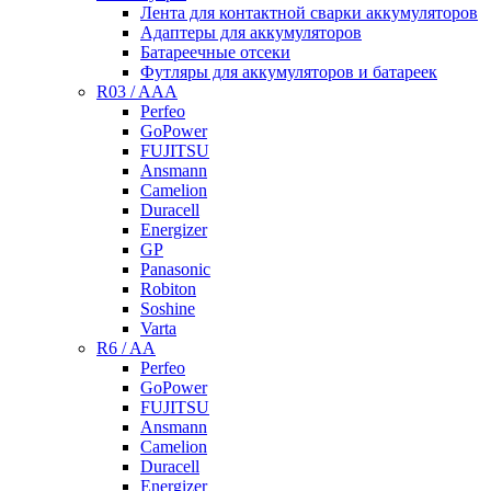
Лента для контактной сварки аккумуляторов
Адаптеры для аккумуляторов
Батареечные отсеки
Футляры для аккумуляторов и батареек
R03 / AAA
Perfeo
GoPower
FUJITSU
Ansmann
Camelion
Duracell
Energizer
GP
Panasonic
Robiton
Soshine
Varta
R6 / AA
Perfeo
GoPower
FUJITSU
Ansmann
Camelion
Duracell
Energizer