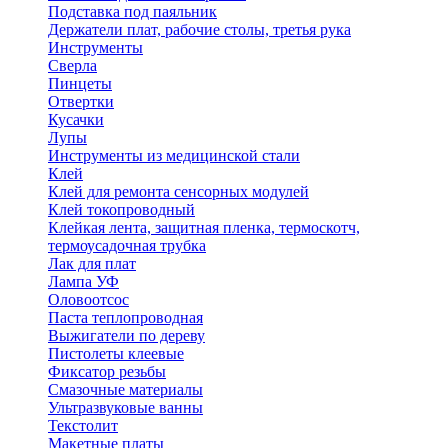
Подставка под паяльник
Держатели плат, рабочие столы, третья рука
Инструменты
Сверла
Пинцеты
Отвертки
Кусачки
Лупы
Инструменты из медицинской стали
Клей
Клей для ремонта сенсорных модулей
Клей токопроводный
Клейкая лента, защитная пленка, термоскотч,
термоусадочная трубка
Лак для плат
Лампа УФ
Оловоотсос
Паста теплопроводная
Выжигатели по дереву
Пистолеты клеевые
Фиксатор резьбы
Смазочные материалы
Ультразвуковые ванны
Текстолит
Макетные платы