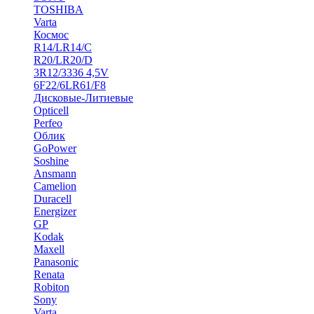
TOSHIBA
Varta
Космос
R14/LR14/C
R20/LR20/D
3R12/3336 4,5V
6F22/6LR61/F8
Дисковые-Литиевые
Opticell
Perfeo
Облик
GoPower
Soshine
Ansmann
Camelion
Duracell
Energizer
GP
Kodak
Maxell
Panasonic
Renata
Robiton
Sony
Varta