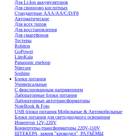
Для Li-Ion аккумуляторов
Для свинцово кислотных
Стандартные ААА/АА/С/D/F8
Автоматические
Для всех типов
Для восстановления
Для смартфонов
Тестеры
Robiton
GoPower
LiitoKala
Panasonic eneloop
Nitecore
Soshine
Блоки питания
Универсальные
C фиксированным напряжением
Лабораторные блоки питания
Лабораторные автотрансформаторы
NoteBook & Foto
USB блоки питания Мобильные & Автомобильные
Блоки питания для светодиодного освещения
Инвертор 12V-220V
Конвертеры-трансформаторы 220V-110V
ШТЕКЕРА, зажим "крокодил", РАЗЪЁМЫ