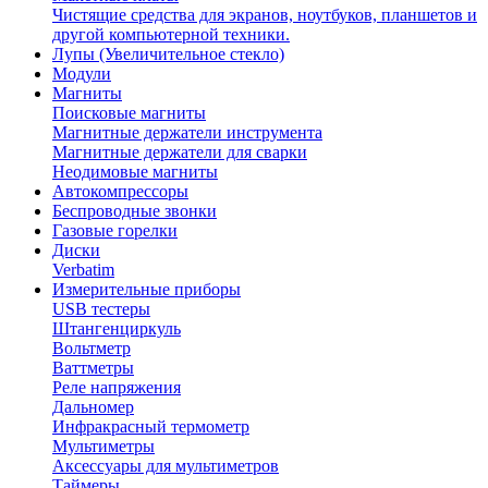
Чистящие средства для экранов, ноутбуков, планшетов и
другой компьютерной техники.
Лупы (Увеличительное стекло)
Модули
Магниты
Поисковые магниты
Магнитные держатели инструмента
Магнитные держатели для сварки
Неодимовые магниты
Автокомпрессоры
Беспроводные звонки
Газовые горелки
Диски
Verbatim
Измерительные приборы
USB тестеры
Штангенциркуль
Вольтметр
Ваттметры
Реле напряжения
Дальномер
Инфракрасный термометр
Мультиметры
Аксессуары для мультиметров
Таймеры