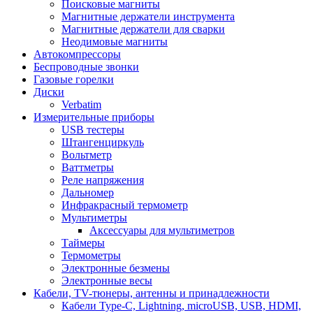
Поисковые магниты
Магнитные держатели инструмента
Магнитные держатели для сварки
Неодимовые магниты
Автокомпрессоры
Беспроводные звонки
Газовые горелки
Диски
Verbatim
Измерительные приборы
USB тестеры
Штангенциркуль
Вольтметр
Ваттметры
Реле напряжения
Дальномер
Инфракрасный термометр
Мультиметры
Аксессуары для мультиметров
Таймеры
Термометры
Электронные безмены
Электронные весы
Кабели, TV-тюнеры, антенны и принадлежности
Кабели Type-C, Lightning, microUSB, USB, HDMI,