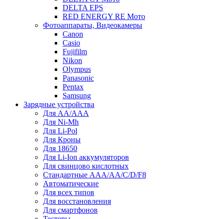
DELTA EPS
RED ENERGY RE Мото
Фотоаппараты, Видеокамеры
Canon
Casio
Fujifilm
Nikon
Olympus
Panasonic
Pentax
Samsung
Зарядные устройства
Для AA/AAA
Для Ni-Mh
Для Li-Pol
Для Кроны
Для 18650
Для Li-Ion аккумуляторов
Для свинцово кислотных
Стандартные ААА/АА/С/D/F8
Автоматические
Для всех типов
Для восстановления
Для смартфонов
Тестеры