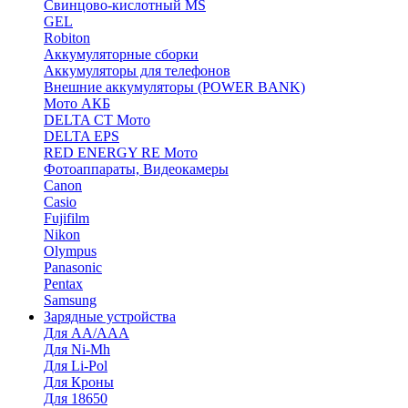
Cвинцово-кислотный MS
GEL
Robiton
Аккумуляторные сборки
Аккумуляторы для телефонов
Внешние аккумуляторы (POWER BANK)
Мото АКБ
DELTA CT Мото
DELTA EPS
RED ENERGY RE Мото
Фотоаппараты, Видеокамеры
Canon
Casio
Fujifilm
Nikon
Olympus
Panasonic
Pentax
Samsung
Зарядные устройства
Для AA/AAA
Для Ni-Mh
Для Li-Pol
Для Кроны
Для 18650