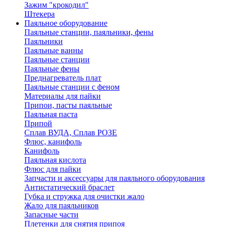
Зажим "крокодил"
Штекера
Паяльное оборудование
Паяльные станции, паяльники, фены
Паяльники
Паяльные ванны
Паяльные станции
Паяльные фены
Преднагреватель плат
Паяльные станции с феном
Материалы для пайки
Припои, пасты паяльные
Паяльная паста
Припой
Сплав ВУДА, Сплав РОЗЕ
Флюс, канифоль
Канифоль
Паяльная кислота
Флюс для пайки
Запчасти и аксессуары для паяльного оборудования
Антистатический браслет
Губка и стружка для очистки жало
Жало для паяльников
Запасные части
Плетенки для снятия припоя