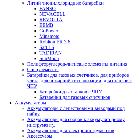
Литий тионилхлоридные батарейки
FANSO
NEVACELL
REVOLTA
EEMB
GoPower
Minamoto
Robiton ER 3.6
Saft LS
TADIRAN
SunMoon
Полифторуглерод-литиевые элементы питания
Спецэлементы
Батарейки для газовых счетчиков, для приборов
учета, для пожарной сигнализации, для станков с
ЧПУ
Батарейки для станков с ЧПУ
Батарейки для газовых счетчиков
Аккумуляторы
Аккумуляторы с лепестковыми выводами под
пайку.
Аккумуляторы для сборок к аккумуляторному
инструменту.
Аккумуляторы для электроинструментов
Аксессуары