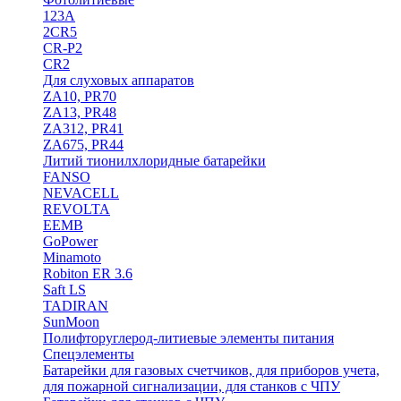
123A
2CR5
CR-P2
CR2
Для слуховых аппаратов
ZA10, PR70
ZA13, PR48
ZA312, PR41
ZA675, PR44
Литий тионилхлоридные батарейки
FANSO
NEVACELL
REVOLTA
EEMB
GoPower
Minamoto
Robiton ER 3.6
Saft LS
TADIRAN
SunMoon
Полифторуглерод-литиевые элементы питания
Спецэлементы
Батарейки для газовых счетчиков, для приборов учета,
для пожарной сигнализации, для станков с ЧПУ