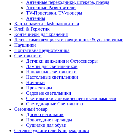
Антенные переходники, штекера, гнезда
Антенные Разветвители
TV-Приставки, TV-тюнеры
Антенны
Карты памяти, flash накопители
Клей & Герметик
Контейнеры для хранения
Ленты самоклеящиеся изоляционные & упаковочные
Наушники
Портативная аудиотехника
Светильники
Датчики движения и Фотосенсоры
Лампы для светильников
Напольные светильники
Настольные светильники
Ночники
Прожекторы
Садовые светильники
Светильники с люминесцентными лампами
Светодиодные Светильники
Сезонный товар
Диско-светильник
Новогодние гирлянды
Сушилки для обуви
Сетевые удлинители & переходники