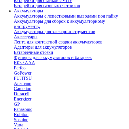
Батарейки для станков с ЧПУ
Батарейки для газовых счетчиков
Аккумуляторы
Аккумуляторы с лепестковыми выводами под пайку.
Аккумуляторы для сборок к аккумуляторному
инструменту.
Аккумуляторы для электроинструментов
Аксессуары
Лента для контактной сварки аккумуляторов
Адаптеры для аккумуляторов
Батареечные отсеки
Футляры для аккумуляторов и батареек
R03 / AAA
Perfeo
GoPower
FUJITSU
Ansmann
Camelion
Duracell
Energizer
GP
Panasonic
Robiton
Soshine
Varta