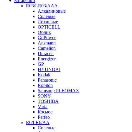
Батарейки
R03/LR03/AAA
Алкалиновые
Солевые
Литиевые
OPTICELL
Облик
GoPower
Ansmann
Camelion
Duracell
Energizer
GP
HYUNDAI
Kodak
Panasonic
Robiton
Samsung PLEOMAX
SONY
TOSHIBA
Varta
Космос
Perfeo
R6/LR6/AA
Солевые