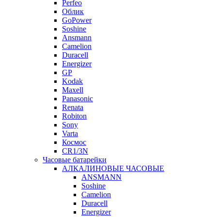
Perfeo
Облик
GoPower
Soshine
Ansmann
Camelion
Duracell
Energizer
GP
Kodak
Maxell
Panasonic
Renata
Robiton
Sony
Varta
Космос
CR1/3N
Часовые батарейки
АЛКАЛИНОВЫЕ ЧАСОВЫЕ
ANSMANN
Soshine
Camelion
Duracell
Energizer