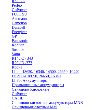
R6 / AA
Perfeo
GoPower
FUJITSU
Ansmann
Camelion
Duracell
Energizer
GP
Panasonic
Robiton
Soshine
Varta
R14 / C / 343
R20 / D /373
Крона
Li-ion 18650, 16340, 14500, 26650, 10440
LiFePO4 18650, 26650, 16340
Li-Pol Аккумуляторы
Промышленные аккумуляторы
Свинцово-Кислотные
GoPower
CASIL
Свинцово кислотные аккумуляторы MNB
Cвинцово-кислотный MM