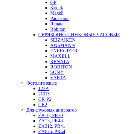
GP
Kodak
Maxell
Panasonic
Renata
Robiton
СЕРЯБРЯНО-ЦИНКОВЫЕ ЧАСОВЫЕ
SEIZAIKEN
ANSMANN
ENERGIZER
MAXELL
RENATA
ROBITON
SONY
VARTA
Фотолитиевые
123A
2CR5
CR-P2
CR2
Для слуховых аппаратов
ZA10, PR70
ZA13, PR48
ZA312, PR41
ZA675, PR44