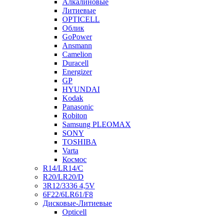
Алкалиновые
Литиевые
OPTICELL
Облик
GoPower
Ansmann
Camelion
Duracell
Energizer
GP
HYUNDAI
Kodak
Panasonic
Robiton
Samsung PLEOMAX
SONY
TOSHIBA
Varta
Космос
R14/LR14/C
R20/LR20/D
3R12/3336 4,5V
6F22/6LR61/F8
Дисковые-Литиевые
Opticell