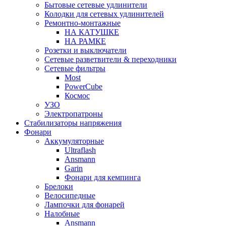
Бытовые сетевые удлинители
Колодки для сетевых удлинителей
Ремонтно-монтажные
НА КАТУШКЕ
НА РАМКЕ
Розетки и выключатели
Сетевые разветвители & переходники
Сетевые фильтры
Most
PowerCube
Космос
УЗО
Электропатроны
Стабилизаторы напряжения
Фонари
Аккумуляторные
Ultraflash
Ansmann
Garin
Фонари для кемпинга
Брелоки
Велосипедные
Лампочки для фонарей
Налобные
Ansmann