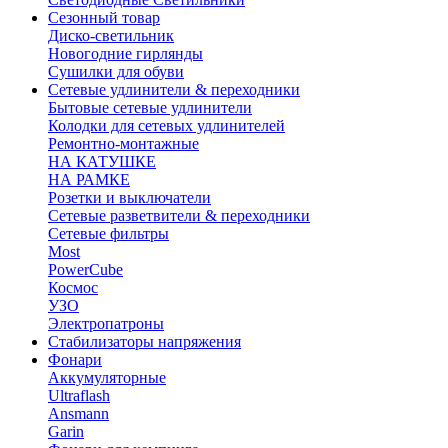
Сезонный товар
Диско-светильник
Новогодние гирлянды
Сушилки для обуви
Сетевые удлинители & переходники
Бытовые сетевые удлинители
Колодки для сетевых удлинителей
Ремонтно-монтажные
НА КАТУШКЕ
НА РАМКЕ
Розетки и выключатели
Сетевые разветвители & переходники
Сетевые фильтры
Most
PowerCube
Космос
УЗО
Электропатроны
Стабилизаторы напряжения
Фонари
Аккумуляторные
Ultraflash
Ansmann
Garin