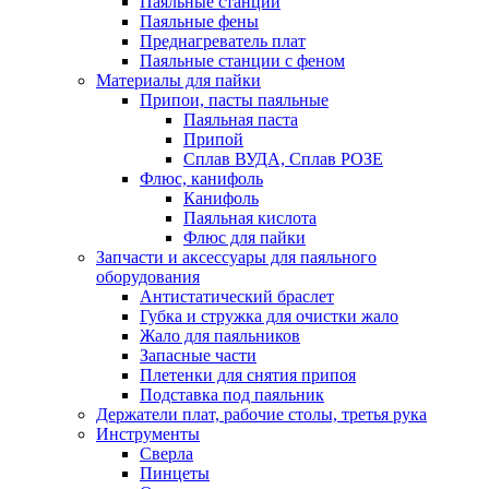
Паяльные станции
Паяльные фены
Преднагреватель плат
Паяльные станции с феном
Материалы для пайки
Припои, пасты паяльные
Паяльная паста
Припой
Сплав ВУДА, Сплав РОЗЕ
Флюс, канифоль
Канифоль
Паяльная кислота
Флюс для пайки
Запчасти и аксессуары для паяльного
оборудования
Антистатический браслет
Губка и стружка для очистки жало
Жало для паяльников
Запасные части
Плетенки для снятия припоя
Подставка под паяльник
Держатели плат, рабочие столы, третья рука
Инструменты
Сверла
Пинцеты