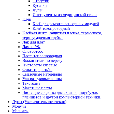
Отвертки
Кусачки
Лупы
Инструменты из медицинской стали
Клей
Клей для ремонта сенсорных модулей
Клей токопроводный
Клейкая лента, защитная пленка, термоскотч,
термоусадочная трубка
Лак для плат
Лампа УФ
Оловоотсос
Паста теплопроводная
Выжигатели по дереву
Пистолеты клеевые
Фиксатор резьбы
Смазочные материалы
Ультразвуковые ванны
Текстолит
Макетные платы
Чистящие средства для экранов, ноутбуков,
планшетов и другой компьютерной техники.
Лупы (Увеличительное стекло)
Модули
Магниты