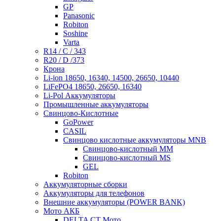
GP
Panasonic
Robiton
Soshine
Varta
R14 / C / 343
R20 / D /373
Крона
Li-ion 18650, 16340, 14500, 26650, 10440
LiFePO4 18650, 26650, 16340
Li-Pol Аккумуляторы
Промышленные аккумуляторы
Свинцово-Кислотные
GoPower
CASIL
Свинцово кислотные аккумуляторы MNB
Cвинцово-кислотный MM
Cвинцово-кислотный MS
GEL
Robiton
Аккумуляторные сборки
Аккумуляторы для телефонов
Внешние аккумуляторы (POWER BANK)
Мото АКБ
DELTA CT Мото