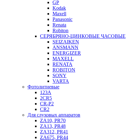
GP
Kodak
Maxell
Panasonic
Renata
Robiton
СЕРЯБРЯНО-ЦИНКОВЫЕ ЧАСОВЫЕ
SEIZAIKEN
ANSMANN
ENERGIZER
MAXELL
RENATA
ROBITON
SONY
VARTA
Фотолитиевые
123A
2CR5
CR-P2
CR2
Для слуховых аппаратов
ZA10, PR70
ZA13, PR48
ZA312, PR41
ZA675, PR44