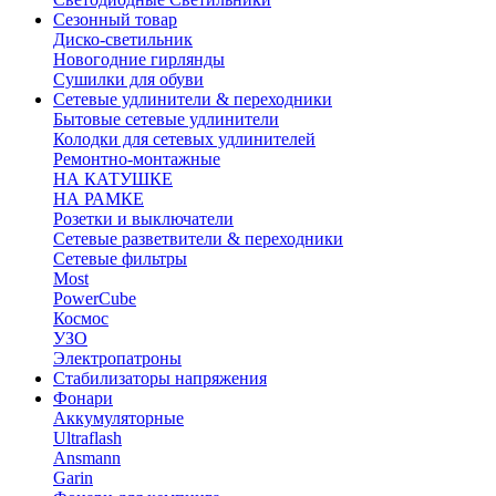
Сезонный товар
Диско-светильник
Новогодние гирлянды
Сушилки для обуви
Сетевые удлинители & переходники
Бытовые сетевые удлинители
Колодки для сетевых удлинителей
Ремонтно-монтажные
НА КАТУШКЕ
НА РАМКЕ
Розетки и выключатели
Сетевые разветвители & переходники
Сетевые фильтры
Most
PowerCube
Космос
УЗО
Электропатроны
Стабилизаторы напряжения
Фонари
Аккумуляторные
Ultraflash
Ansmann
Garin