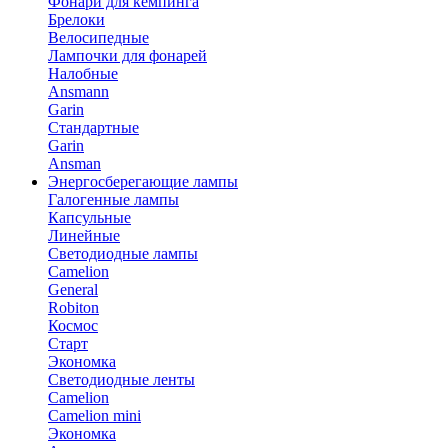
Фонари для кемпинга
Брелоки
Велосипедные
Лампочки для фонарей
Налобные
Ansmann
Garin
Стандартные
Garin
Ansman
Энергосберегающие лампы
Галогенные лампы
Капсульные
Линейные
Светодиодные лампы
Camelion
General
Robiton
Космос
Старт
Экономка
Светодиодные ленты
Camelion
Camelion mini
Экономка