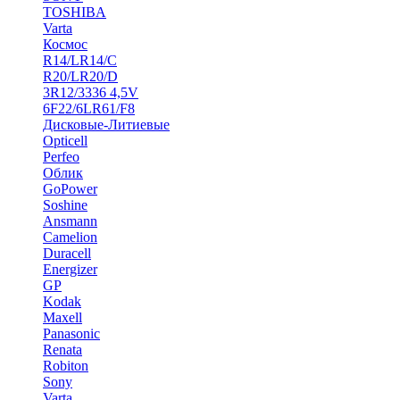
TOSHIBA
Varta
Космос
R14/LR14/C
R20/LR20/D
3R12/3336 4,5V
6F22/6LR61/F8
Дисковые-Литиевые
Opticell
Perfeo
Облик
GoPower
Soshine
Ansmann
Camelion
Duracell
Energizer
GP
Kodak
Maxell
Panasonic
Renata
Robiton
Sony
Varta