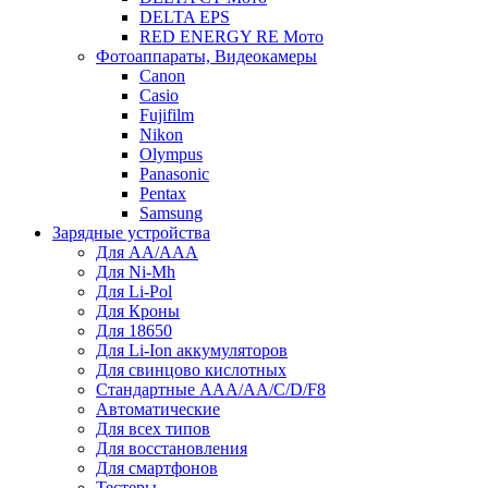
DELTA EPS
RED ENERGY RE Мото
Фотоаппараты, Видеокамеры
Canon
Casio
Fujifilm
Nikon
Olympus
Panasonic
Pentax
Samsung
Зарядные устройства
Для AA/AAA
Для Ni-Mh
Для Li-Pol
Для Кроны
Для 18650
Для Li-Ion аккумуляторов
Для свинцово кислотных
Стандартные ААА/АА/С/D/F8
Автоматические
Для всех типов
Для восстановления
Для смартфонов
Тестеры