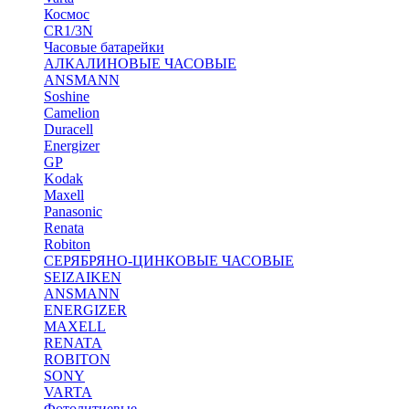
Космос
CR1/3N
Часовые батарейки
АЛКАЛИНОВЫЕ ЧАСОВЫЕ
ANSMANN
Soshine
Camelion
Duracell
Energizer
GP
Kodak
Maxell
Panasonic
Renata
Robiton
СЕРЯБРЯНО-ЦИНКОВЫЕ ЧАСОВЫЕ
SEIZAIKEN
ANSMANN
ENERGIZER
MAXELL
RENATA
ROBITON
SONY
VARTA
Фотолитиевые