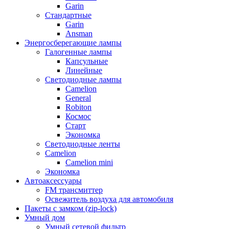
Garin
Стандартные
Garin
Ansman
Энергосберегающие лампы
Галогенные лампы
Капсульные
Линейные
Светодиодные лампы
Camelion
General
Robiton
Космос
Старт
Экономка
Светодиодные ленты
Camelion
Camelion mini
Экономка
Автоаксессуары
FM трансмиттер
Освежитель воздуха для автомобиля
Пакеты с замком (zip-lock)
Умный дом
Умный сетевой фильтр