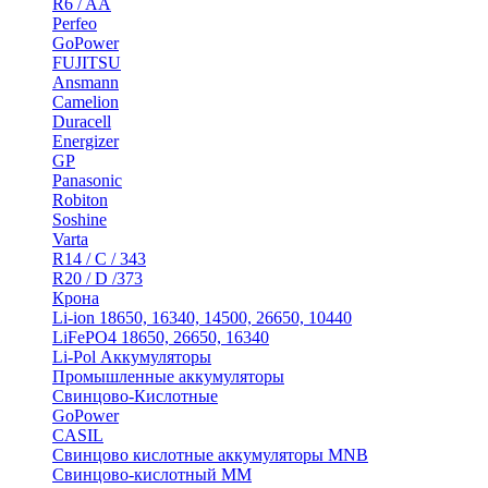
R6 / AA
Perfeo
GoPower
FUJITSU
Ansmann
Camelion
Duracell
Energizer
GP
Panasonic
Robiton
Soshine
Varta
R14 / C / 343
R20 / D /373
Крона
Li-ion 18650, 16340, 14500, 26650, 10440
LiFePO4 18650, 26650, 16340
Li-Pol Аккумуляторы
Промышленные аккумуляторы
Свинцово-Кислотные
GoPower
CASIL
Свинцово кислотные аккумуляторы MNB
Cвинцово-кислотный MM