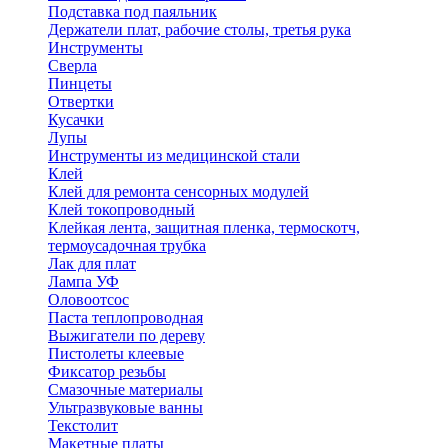
Подставка под паяльник
Держатели плат, рабочие столы, третья рука
Инструменты
Сверла
Пинцеты
Отвертки
Кусачки
Лупы
Инструменты из медицинской стали
Клей
Клей для ремонта сенсорных модулей
Клей токопроводный
Клейкая лента, защитная пленка, термоскотч,
термоусадочная трубка
Лак для плат
Лампа УФ
Оловоотсос
Паста теплопроводная
Выжигатели по дереву
Пистолеты клеевые
Фиксатор резьбы
Смазочные материалы
Ультразвуковые ванны
Текстолит
Макетные платы