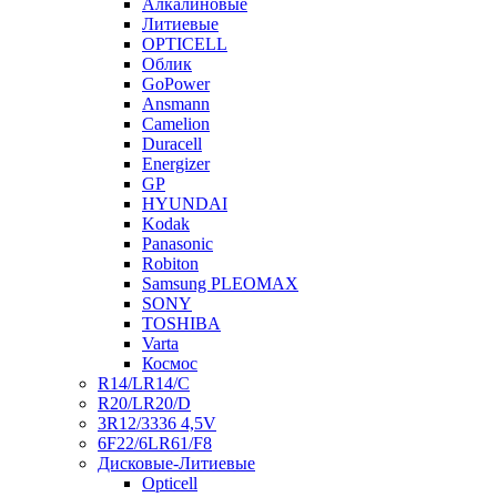
Алкалиновые
Литиевые
OPTICELL
Облик
GoPower
Ansmann
Camelion
Duracell
Energizer
GP
HYUNDAI
Kodak
Panasonic
Robiton
Samsung PLEOMAX
SONY
TOSHIBA
Varta
Космос
R14/LR14/C
R20/LR20/D
3R12/3336 4,5V
6F22/6LR61/F8
Дисковые-Литиевые
Opticell