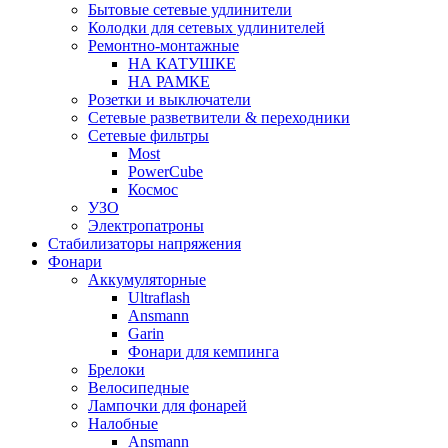
Бытовые сетевые удлинители
Колодки для сетевых удлинителей
Ремонтно-монтажные
НА КАТУШКЕ
НА РАМКЕ
Розетки и выключатели
Сетевые разветвители & переходники
Сетевые фильтры
Most
PowerCube
Космос
УЗО
Электропатроны
Стабилизаторы напряжения
Фонари
Аккумуляторные
Ultraflash
Ansmann
Garin
Фонари для кемпинга
Брелоки
Велосипедные
Лампочки для фонарей
Налобные
Ansmann