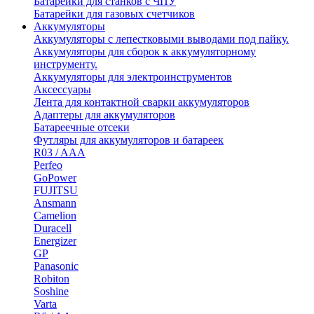
Батарейки для станков с ЧПУ
Батарейки для газовых счетчиков
Аккумуляторы
Аккумуляторы с лепестковыми выводами под пайку.
Аккумуляторы для сборок к аккумуляторному
инструменту.
Аккумуляторы для электроинструментов
Аксессуары
Лента для контактной сварки аккумуляторов
Адаптеры для аккумуляторов
Батареечные отсеки
Футляры для аккумуляторов и батареек
R03 / AAA
Perfeo
GoPower
FUJITSU
Ansmann
Camelion
Duracell
Energizer
GP
Panasonic
Robiton
Soshine
Varta