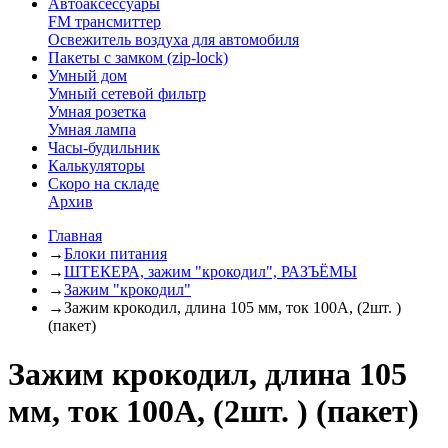
Автоаксессуары
FM трансмиттер
Освежитель воздуха для автомобиля
Пакеты с замком (zip-lock)
Умный дом
Умный сетевой фильтр
Умная розетка
Умная лампа
Часы-будильник
Калькуляторы
Скоро на складе
Архив
Главная
→
Блоки питания
→
ШТЕКЕРА, зажим "крокодил", РАЗЪЁМЫ
→
Зажим "крокодил"
→
Зажим крокодил, длина 105 мм, ток 100A, (2шт. )
(пакет)
Зажим крокодил, длина 105
мм, ток 100A, (2шт. ) (пакет)