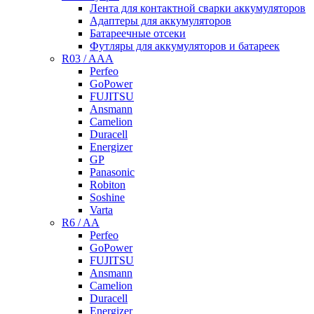
Лента для контактной сварки аккумуляторов
Адаптеры для аккумуляторов
Батареечные отсеки
Футляры для аккумуляторов и батареек
R03 / AAA
Perfeo
GoPower
FUJITSU
Ansmann
Camelion
Duracell
Energizer
GP
Panasonic
Robiton
Soshine
Varta
R6 / AA
Perfeo
GoPower
FUJITSU
Ansmann
Camelion
Duracell
Energizer