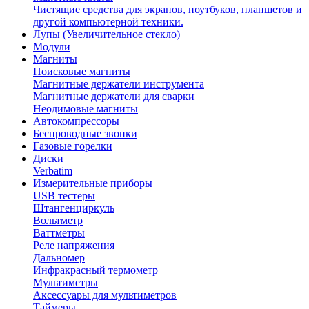
Чистящие средства для экранов, ноутбуков, планшетов и
другой компьютерной техники.
Лупы (Увеличительное стекло)
Модули
Магниты
Поисковые магниты
Магнитные держатели инструмента
Магнитные держатели для сварки
Неодимовые магниты
Автокомпрессоры
Беспроводные звонки
Газовые горелки
Диски
Verbatim
Измерительные приборы
USB тестеры
Штангенциркуль
Вольтметр
Ваттметры
Реле напряжения
Дальномер
Инфракрасный термометр
Мультиметры
Аксессуары для мультиметров
Таймеры