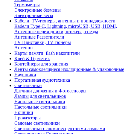
Термометры
Электронные безмены
Электронные весы
Кабели, TV-тюнеры, антенны и принадлежности
Кабели Type-C, Lightning, microUSB, USB, HDMI,
Антенные переходники, штекера, гнезда
Антенные Разветвители
TV-Приставки, TV-тюнеры
Антенны
Карты памяти, flash накопители
Клей & Герметик
Контейнеры для хранения
Ленты самоклеящиеся изоляционные & упаковочные
Наушники
Портативная аудиотехника
Светильники
Датчики движения и Фотосенсоры
Лампы для светильников
Напольные светильники
Настольные светильники
Ночники
Прожекторы
Садовые светильники
Светильники с люминесцентными лампами
Светодиодные Светильники