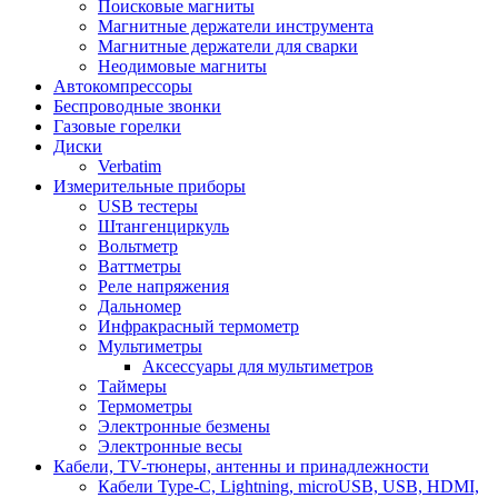
Поисковые магниты
Магнитные держатели инструмента
Магнитные держатели для сварки
Неодимовые магниты
Автокомпрессоры
Беспроводные звонки
Газовые горелки
Диски
Verbatim
Измерительные приборы
USB тестеры
Штангенциркуль
Вольтметр
Ваттметры
Реле напряжения
Дальномер
Инфракрасный термометр
Мультиметры
Аксессуары для мультиметров
Таймеры
Термометры
Электронные безмены
Электронные весы
Кабели, TV-тюнеры, антенны и принадлежности
Кабели Type-C, Lightning, microUSB, USB, HDMI,