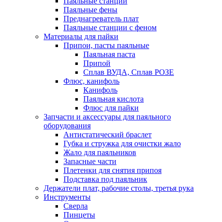
Паяльные станции
Паяльные фены
Преднагреватель плат
Паяльные станции с феном
Материалы для пайки
Припои, пасты паяльные
Паяльная паста
Припой
Сплав ВУДА, Сплав РОЗЕ
Флюс, канифоль
Канифоль
Паяльная кислота
Флюс для пайки
Запчасти и аксессуары для паяльного
оборудования
Антистатический браслет
Губка и стружка для очистки жало
Жало для паяльников
Запасные части
Плетенки для снятия припоя
Подставка под паяльник
Держатели плат, рабочие столы, третья рука
Инструменты
Сверла
Пинцеты