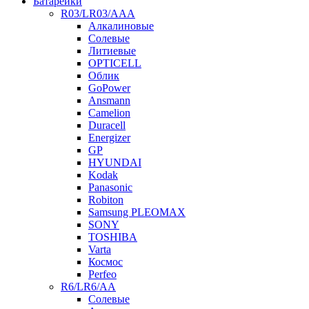
Батарейки
R03/LR03/AAA
Алкалиновые
Солевые
Литиевые
OPTICELL
Облик
GoPower
Ansmann
Camelion
Duracell
Energizer
GP
HYUNDAI
Kodak
Panasonic
Robiton
Samsung PLEOMAX
SONY
TOSHIBA
Varta
Космос
Perfeo
R6/LR6/AA
Солевые