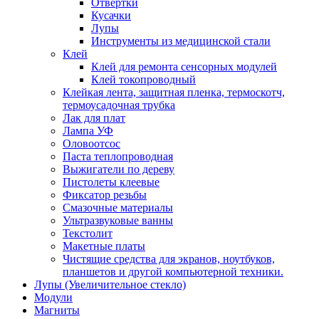
Отвертки
Кусачки
Лупы
Инструменты из медицинской стали
Клей
Клей для ремонта сенсорных модулей
Клей токопроводный
Клейкая лента, защитная пленка, термоскотч,
термоусадочная трубка
Лак для плат
Лампа УФ
Оловоотсос
Паста теплопроводная
Выжигатели по дереву
Пистолеты клеевые
Фиксатор резьбы
Смазочные материалы
Ультразвуковые ванны
Текстолит
Макетные платы
Чистящие средства для экранов, ноутбуков,
планшетов и другой компьютерной техники.
Лупы (Увеличительное стекло)
Модули
Магниты