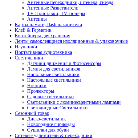
Антенные переходники, штекера, гнезда
Антенные Разветвители
TV-Приставки, TV-тюнеры
Антенны
Карты памяти, flash накопители
Клей & Герметик
Контейнеры для хранения
Ленты самоклеящиеся изоляционные & упаковочные
Наушники
Портативная аудиотехника
Светильники
Датчики движения и Фотосенсоры
Лампы для светильников
Напольные светильники
Настольные светильники
Ночники
Прожекторы
Садовые светильники
Светильники с люминесцентными лампами
Светодиодные Светильники
Сезонный товар
Диско-светильник
Новогодние гирлянды
Сушилки для обуви
Сетевые удлинители & переходники