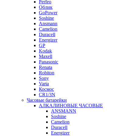
Perfeo
Облик
GoPower
Soshine
Ansmann
Camelion
Duracell
Energizer
GP
Kodak
Maxell
Panasonic
Renata
Robiton
Sony
Varta
Космос
CR1/3N
Часовые батарейки
АЛКАЛИНОВЫЕ ЧАСОВЫЕ
ANSMANN
Soshine
Camelion
Duracell
Energizer