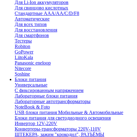
Для Li-Ion аккумуляторов
Для свинцово кислотных
Стандартные ААА/АА/С/D/F8
Автоматические
Для всех типов
Для восстановления
Для смартфонов
Тестеры
Robiton
GoPower
LiitoKala
Panasonic eneloop
Nitecore
Soshine
Блоки питания
Универсальные
C фиксированным напряжением
Лабораторные блоки питания
Лабораторные автотрансформаторы
NoteBook & Foto
USB блоки питания Мобильные & Автомобильные
Блоки питания для светодиодного освещения
Инвертор 12V-220V
Конвертеры-трансформаторы 220V-110V
ШТЕКЕРА, зажим "крокодил", РАЗЪЁМЫ