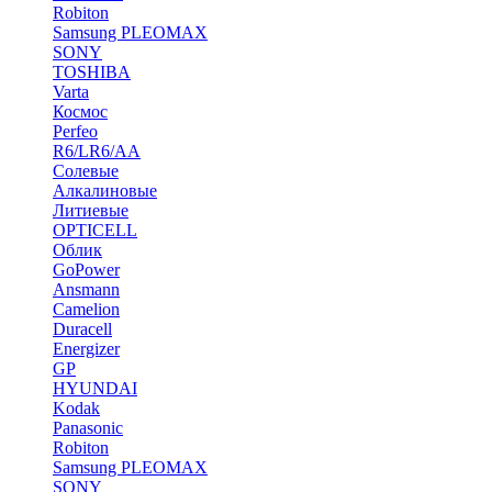
Robiton
Samsung PLEOMAX
SONY
TOSHIBA
Varta
Космос
Perfeo
R6/LR6/AA
Солевые
Алкалиновые
Литиевые
OPTICELL
Облик
GoPower
Ansmann
Camelion
Duracell
Energizer
GP
HYUNDAI
Kodak
Panasonic
Robiton
Samsung PLEOMAX
SONY