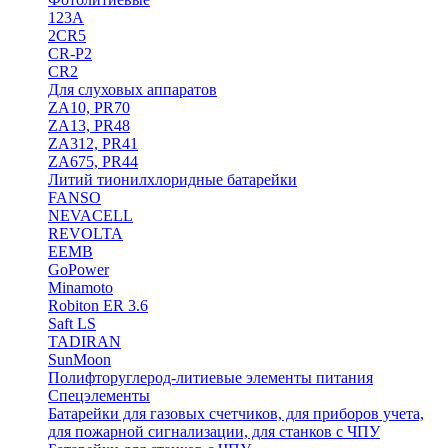
123A
2CR5
CR-P2
CR2
Для слуховых аппаратов
ZA10, PR70
ZA13, PR48
ZA312, PR41
ZA675, PR44
Литий тионилхлоридные батарейки
FANSO
NEVACELL
REVOLTA
EEMB
GoPower
Minamoto
Robiton ER 3.6
Saft LS
TADIRAN
SunMoon
Полифторуглерод-литиевые элементы питания
Спецэлементы
Батарейки для газовых счетчиков, для приборов учета,
для пожарной сигнализации, для станков с ЧПУ