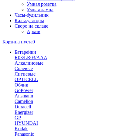
Умная розетка
Умная лампа
Часы-будильник
Калькуляторы
Скоро на складе
Архив
Корзина пуста
0
Батарейки
R03/LR03/AAA
Алкалиновые
Солевые
Литиевые
OPTICELL
Облик
GoPower
Ansmann
Camelion
Duracell
Energizer
GP
HYUNDAI
Kodak
Panasonic