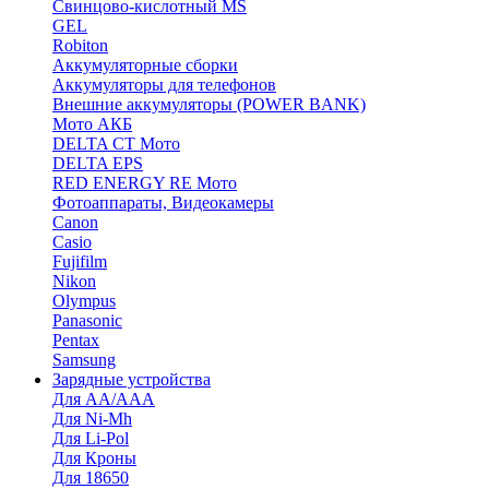
Cвинцово-кислотный MS
GEL
Robiton
Аккумуляторные сборки
Аккумуляторы для телефонов
Внешние аккумуляторы (POWER BANK)
Мото АКБ
DELTA CT Мото
DELTA EPS
RED ENERGY RE Мото
Фотоаппараты, Видеокамеры
Canon
Casio
Fujifilm
Nikon
Olympus
Panasonic
Pentax
Samsung
Зарядные устройства
Для AA/AAA
Для Ni-Mh
Для Li-Pol
Для Кроны
Для 18650