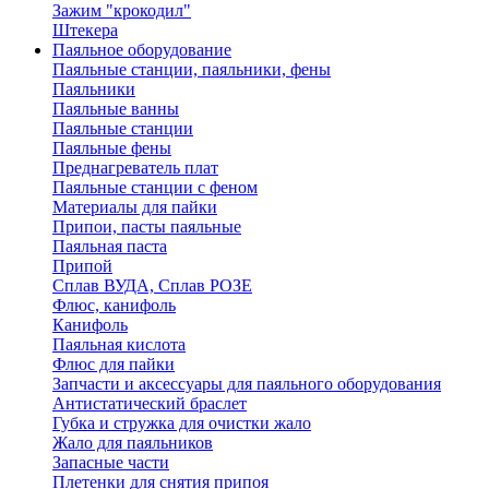
Зажим "крокодил"
Штекера
Паяльное оборудование
Паяльные станции, паяльники, фены
Паяльники
Паяльные ванны
Паяльные станции
Паяльные фены
Преднагреватель плат
Паяльные станции с феном
Материалы для пайки
Припои, пасты паяльные
Паяльная паста
Припой
Сплав ВУДА, Сплав РОЗЕ
Флюс, канифоль
Канифоль
Паяльная кислота
Флюс для пайки
Запчасти и аксессуары для паяльного оборудования
Антистатический браслет
Губка и стружка для очистки жало
Жало для паяльников
Запасные части
Плетенки для снятия припоя