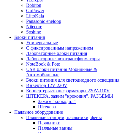
Robiton
GoPower
LiitoKala
Panasonic eneloop
Nitecore
Soshine
Блоки питания
Универсальные
C фиксированным напряжением
Лабораторные блоки питания
Лабораторные автотрансформаторы
NoteBook & Foto
USB блоки питания Мобильные &
Автомобильные
Блоки питания для светодиодного освещения
Инвертор 12V-220V
Конвертеры-трансформаторы 220V-110V
ШТЕКЕРА, зажим "крокодил", РАЗЪЁМЫ
Зажим "крокодил"
Штекера
Паяльное оборудование
Паяльные станции, паяльники, фены
Паяльники
Паяльные ванны