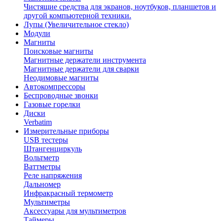
Чистящие средства для экранов, ноутбуков, планшетов и
другой компьютерной техники.
Лупы (Увеличительное стекло)
Модули
Магниты
Поисковые магниты
Магнитные держатели инструмента
Магнитные держатели для сварки
Неодимовые магниты
Автокомпрессоры
Беспроводные звонки
Газовые горелки
Диски
Verbatim
Измерительные приборы
USB тестеры
Штангенциркуль
Вольтметр
Ваттметры
Реле напряжения
Дальномер
Инфракрасный термометр
Мультиметры
Аксессуары для мультиметров
Таймеры