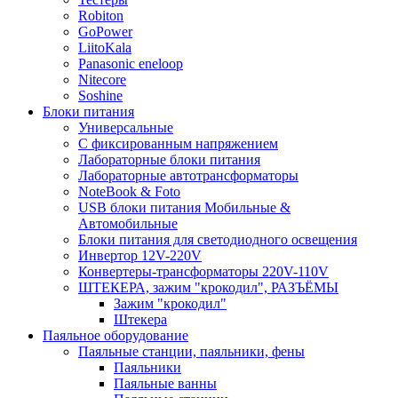
Robiton
GoPower
LiitoKala
Panasonic eneloop
Nitecore
Soshine
Блоки питания
Универсальные
C фиксированным напряжением
Лабораторные блоки питания
Лабораторные автотрансформаторы
NoteBook & Foto
USB блоки питания Мобильные &
Автомобильные
Блоки питания для светодиодного освещения
Инвертор 12V-220V
Конвертеры-трансформаторы 220V-110V
ШТЕКЕРА, зажим "крокодил", РАЗЪЁМЫ
Зажим "крокодил"
Штекера
Паяльное оборудование
Паяльные станции, паяльники, фены
Паяльники
Паяльные ванны