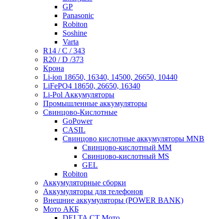
GP
Panasonic
Robiton
Soshine
Varta
R14 / C / 343
R20 / D /373
Крона
Li-ion 18650, 16340, 14500, 26650, 10440
LiFePO4 18650, 26650, 16340
Li-Pol Аккумуляторы
Промышленные аккумуляторы
Свинцово-Кислотные
GoPower
CASIL
Свинцово кислотные аккумуляторы MNB
Cвинцово-кислотный MM
Cвинцово-кислотный MS
GEL
Robiton
Аккумуляторные сборки
Аккумуляторы для телефонов
Внешние аккумуляторы (POWER BANK)
Мото АКБ
DELTA CT Мото