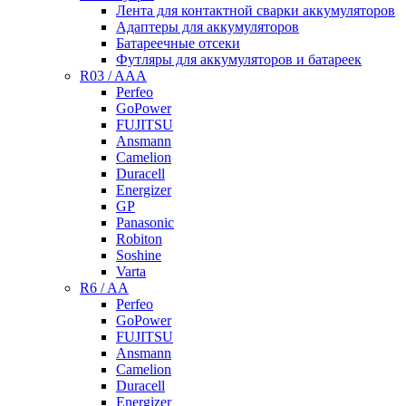
Лента для контактной сварки аккумуляторов
Адаптеры для аккумуляторов
Батареечные отсеки
Футляры для аккумуляторов и батареек
R03 / AAA
Perfeo
GoPower
FUJITSU
Ansmann
Camelion
Duracell
Energizer
GP
Panasonic
Robiton
Soshine
Varta
R6 / AA
Perfeo
GoPower
FUJITSU
Ansmann
Camelion
Duracell
Energizer