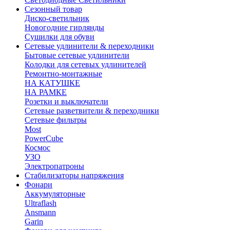
Сезонный товар
Диско-светильник
Новогодние гирлянды
Сушилки для обуви
Сетевые удлинители & переходники
Бытовые сетевые удлинители
Колодки для сетевых удлинителей
Ремонтно-монтажные
НА КАТУШКЕ
НА РАМКЕ
Розетки и выключатели
Сетевые разветвители & переходники
Сетевые фильтры
Most
PowerCube
Космос
УЗО
Электропатроны
Стабилизаторы напряжения
Фонари
Аккумуляторные
Ultraflash
Ansmann
Garin