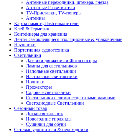
Антенные переходники, штекера, гнезда
Антенные Разветвители
TV-Приставки, TV-тюнеры
Антенны
Карты памяти, flash накопители
Клей & Герметик
Контейнеры для хранения
Ленты самоклеящиеся изоляционные & упаковочные
Наушники
Портативная аудиотехника
Светильники
Датчики движения и Фотосенсоры
Лампы для светильников
Напольные светильники
Настольные светильники
Ночники
Прожекторы
Садовые светильники
Светильники с люминесцентными лампами
Светодиодные Светильники
Сезонный товар
Диско-светильник
Новогодние гирлянды
Сушилки для обуви
Сетевые удлинители & переходники