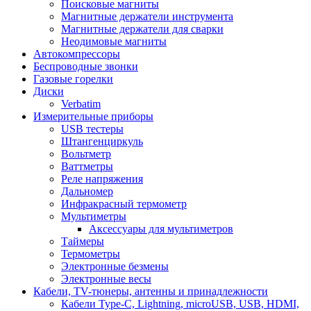
Поисковые магниты
Магнитные держатели инструмента
Магнитные держатели для сварки
Неодимовые магниты
Автокомпрессоры
Беспроводные звонки
Газовые горелки
Диски
Verbatim
Измерительные приборы
USB тестеры
Штангенциркуль
Вольтметр
Ваттметры
Реле напряжения
Дальномер
Инфракрасный термометр
Мультиметры
Аксессуары для мультиметров
Таймеры
Термометры
Электронные безмены
Электронные весы
Кабели, TV-тюнеры, антенны и принадлежности
Кабели Type-C, Lightning, microUSB, USB, HDMI,