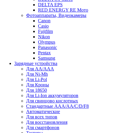
DELTA EPS
RED ENERGY RE Мото
Фотоаппараты, Видеокамеры
Canon
Casio
Fujifilm
Nikon
Olympus
Panasonic
Pentax
Samsung
Зарядные устройства
Для AA/AAA
Для Ni-Mh
Для Li-Pol
Для Кроны
Для 18650
Для Li-Ion аккумуляторов
Для свинцово кислотных
Стандартные ААА/АА/С/D/F8
Автоматические
Для всех типов
Для восстановления
Для смартфонов
Тестеры