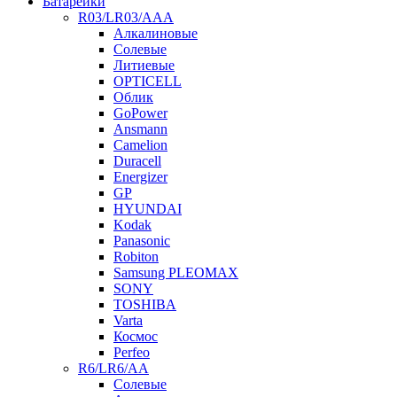
Батарейки
R03/LR03/AAA
Алкалиновые
Солевые
Литиевые
OPTICELL
Облик
GoPower
Ansmann
Camelion
Duracell
Energizer
GP
HYUNDAI
Kodak
Panasonic
Robiton
Samsung PLEOMAX
SONY
TOSHIBA
Varta
Космос
Perfeo
R6/LR6/AA
Солевые