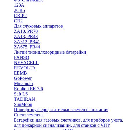
123A
2CR5
CR-P2
CR2
Для слуховых аппаратов
ZA10, PR70
ZA13, PR48
ZA312, PR41
ZA675, PR44
Литий тионилхлоридные батарейки
FANSO
NEVACELL
REVOLTA
EEMB
GoPower
Minamoto
Robiton ER 3.6
Saft LS
TADIRAN
SunMoon
Полифторуглерод-литиевые элементы питания
Спецэлементы
Батарейки для газовых счетчиков, для приборов учета,
для пожарной сигнализации, для станков с ЧПУ