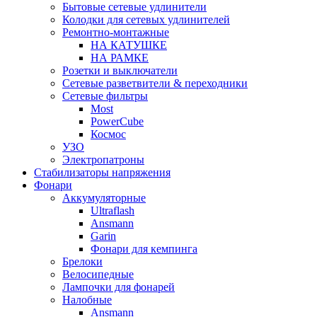
Бытовые сетевые удлинители
Колодки для сетевых удлинителей
Ремонтно-монтажные
НА КАТУШКЕ
НА РАМКЕ
Розетки и выключатели
Сетевые разветвители & переходники
Сетевые фильтры
Most
PowerCube
Космос
УЗО
Электропатроны
Стабилизаторы напряжения
Фонари
Аккумуляторные
Ultraflash
Ansmann
Garin
Фонари для кемпинга
Брелоки
Велосипедные
Лампочки для фонарей
Налобные
Ansmann