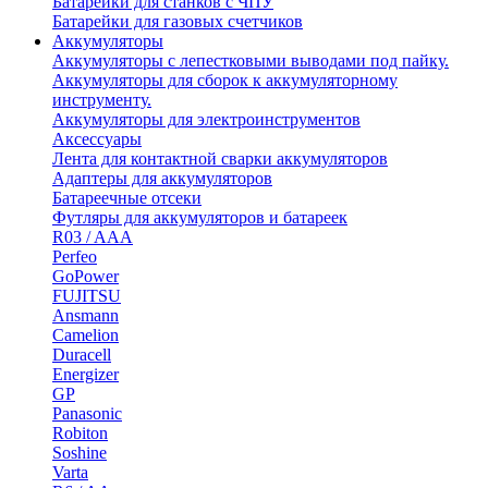
Батарейки для станков с ЧПУ
Батарейки для газовых счетчиков
Аккумуляторы
Аккумуляторы с лепестковыми выводами под пайку.
Аккумуляторы для сборок к аккумуляторному
инструменту.
Аккумуляторы для электроинструментов
Аксессуары
Лента для контактной сварки аккумуляторов
Адаптеры для аккумуляторов
Батареечные отсеки
Футляры для аккумуляторов и батареек
R03 / AAA
Perfeo
GoPower
FUJITSU
Ansmann
Camelion
Duracell
Energizer
GP
Panasonic
Robiton
Soshine
Varta