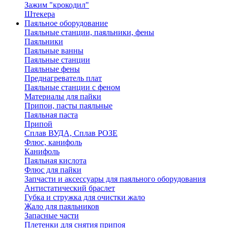
Зажим "крокодил"
Штекера
Паяльное оборудование
Паяльные станции, паяльники, фены
Паяльники
Паяльные ванны
Паяльные станции
Паяльные фены
Преднагреватель плат
Паяльные станции с феном
Материалы для пайки
Припои, пасты паяльные
Паяльная паста
Припой
Сплав ВУДА, Сплав РОЗЕ
Флюс, канифоль
Канифоль
Паяльная кислота
Флюс для пайки
Запчасти и аксессуары для паяльного оборудования
Антистатический браслет
Губка и стружка для очистки жало
Жало для паяльников
Запасные части
Плетенки для снятия припоя