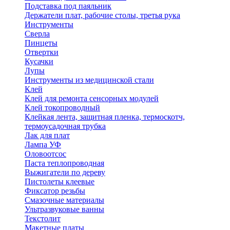
Подставка под паяльник
Держатели плат, рабочие столы, третья рука
Инструменты
Сверла
Пинцеты
Отвертки
Кусачки
Лупы
Инструменты из медицинской стали
Клей
Клей для ремонта сенсорных модулей
Клей токопроводный
Клейкая лента, защитная пленка, термоскотч,
термоусадочная трубка
Лак для плат
Лампа УФ
Оловоотсос
Паста теплопроводная
Выжигатели по дереву
Пистолеты клеевые
Фиксатор резьбы
Смазочные материалы
Ультразвуковые ванны
Текстолит
Макетные платы