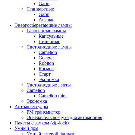
Garin
Стандартные
Garin
Ansman
Энергосберегающие лампы
Галогенные лампы
Капсульные
Линейные
Светодиодные лампы
Camelion
General
Robiton
Космос
Старт
Экономка
Светодиодные ленты
Camelion
Camelion mini
Экономка
Автоаксессуары
FM трансмиттер
Освежитель воздуха для автомобиля
Пакеты с замком (zip-lock)
Умный дом
Умный сетевой фильтр