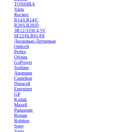
TOSHIBA
Varta
Космос
R14/LR14/C
R20/LR20/D
3R12/3336 4,5V
6F22/6LR61/F8
Дисковые-Литиевые
Opticell
Perfeo
Облик
GoPower
Soshine
Ansmann
Camelion
Duracell
Energizer
GP
Kodak
Maxell
Panasonic
Renata
Robiton
Sony
Varta