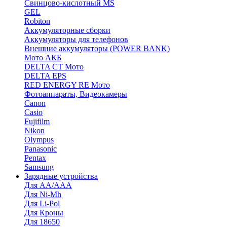
Cвинцово-кислотный MS
GEL
Robiton
Аккумуляторные сборки
Аккумуляторы для телефонов
Внешние аккумуляторы (POWER BANK)
Мото АКБ
DELTA CT Мото
DELTA EPS
RED ENERGY RE Мото
Фотоаппараты, Видеокамеры
Canon
Casio
Fujifilm
Nikon
Olympus
Panasonic
Pentax
Samsung
Зарядные устройства
Для AA/AAA
Для Ni-Mh
Для Li-Pol
Для Кроны
Для 18650