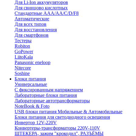
Для Li-Ion аккумуляторов
Для свинцово кислотных
Стандартные ААА/АА/С/D/F8
Автоматические
Для всех типов
Для восстановления
Для смартфонов
Тестеры
Robiton
GoPower
LiitoKala
Panasonic eneloop
Nitecore
Soshine
Блоки питания
Универсальные
C фиксированным напряжением
Лабораторные блоки питания
Лабораторные автотрансформаторы
NoteBook & Foto
USB блоки питания Мобильные & Автомобильные
Блоки питания для светодиодного освещения
Инвертор 12V-220V
Конвертеры-трансформаторы 220V-110V
ШТЕКЕРА, зажим "крокодил", РАЗЪЁМЫ