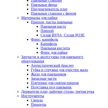
Паяльные станции
Паяльные фены
Преднагреватель плат
Паяльные станции с феном
Материалы для пайки
Припои, пасты паяльные
Паяльная паста
Припой
Сплав ВУДА, Сплав РОЗЕ
Флюс, канифоль
Канифоль
Паяльная кислота
Флюс для пайки
Запчасти и аксессуары для паяльного
оборудования
Антистатический браслет
Губка и стружка для очистки жало
Жало для паяльников
Запасные части
Плетенки для снятия припоя
Подставка под паяльник
Держатели плат, рабочие столы, третья рука
Инструменты
Сверла
Пинцеты