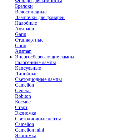
Фонари для кемпинга
Брелоки
Велосипедные
Лампочки для фонарей
Налобные
Ansmann
Garin
Стандартные
Garin
Ansman
Энергосберегающие лампы
Галогенные лампы
Капсульные
Линейные
Светодиодные лампы
Camelion
General
Robiton
Космос
Старт
Экономка
Светодиодные ленты
Camelion
Camelion mini
Экономка