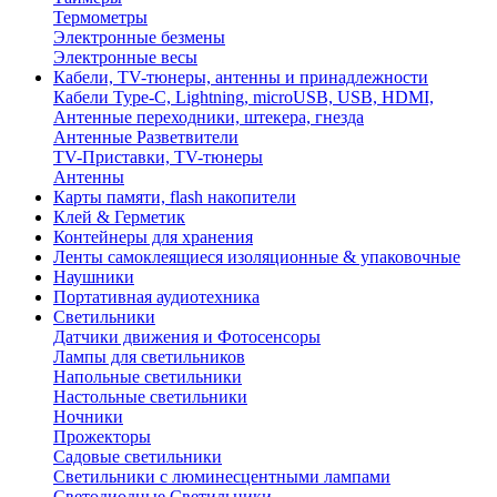
Термометры
Электронные безмены
Электронные весы
Кабели, TV-тюнеры, антенны и принадлежности
Кабели Type-C, Lightning, microUSB, USB, HDMI,
Антенные переходники, штекера, гнезда
Антенные Разветвители
TV-Приставки, TV-тюнеры
Антенны
Карты памяти, flash накопители
Клей & Герметик
Контейнеры для хранения
Ленты самоклеящиеся изоляционные & упаковочные
Наушники
Портативная аудиотехника
Светильники
Датчики движения и Фотосенсоры
Лампы для светильников
Напольные светильники
Настольные светильники
Ночники
Прожекторы
Садовые светильники
Светильники с люминесцентными лампами
Светодиодные Светильники