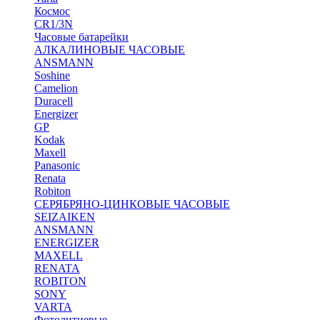
Космос
CR1/3N
Часовые батарейки
АЛКАЛИНОВЫЕ ЧАСОВЫЕ
ANSMANN
Soshine
Camelion
Duracell
Energizer
GP
Kodak
Maxell
Panasonic
Renata
Robiton
СЕРЯБРЯНО-ЦИНКОВЫЕ ЧАСОВЫЕ
SEIZAIKEN
ANSMANN
ENERGIZER
MAXELL
RENATA
ROBITON
SONY
VARTA
Фотолитиевые