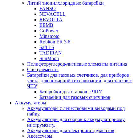
Литий тионилхлоридные батарейки
FANSO
NEVACELL
REVOLTA
EEMB
GoPower
Minamoto
Robiton ER 3.6
Saft LS
TADIRAN
SunMoon
Полифторуглерод-литиевые элементы питания
Спецэлементы
Батарейки для газовых счетчиков, для приборов
учета, для пожарной сигнализации, для станков с
ЧПУ
Батарейки для станков с ЧПУ
Батарейки для газовых счетчиков
Аккумуляторы
Аккумуляторы с лепестковыми выводами под
пайку.
Аккумуляторы для сборок к аккумуляторному
инструменту.
Аккумуляторы для электроинструментов
Аксессуары