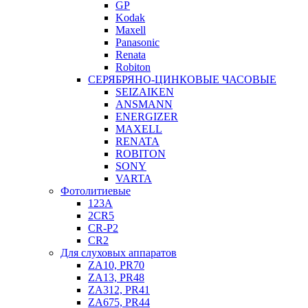
GP
Kodak
Maxell
Panasonic
Renata
Robiton
СЕРЯБРЯНО-ЦИНКОВЫЕ ЧАСОВЫЕ
SEIZAIKEN
ANSMANN
ENERGIZER
MAXELL
RENATA
ROBITON
SONY
VARTA
Фотолитиевые
123A
2CR5
CR-P2
CR2
Для слуховых аппаратов
ZA10, PR70
ZA13, PR48
ZA312, PR41
ZA675, PR44