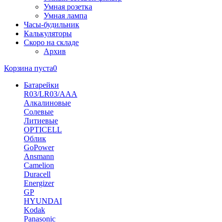
Умная розетка
Умная лампа
Часы-будильник
Калькуляторы
Скоро на складе
Архив
Корзина пуста
0
Батарейки
R03/LR03/AAA
Алкалиновые
Солевые
Литиевые
OPTICELL
Облик
GoPower
Ansmann
Camelion
Duracell
Energizer
GP
HYUNDAI
Kodak
Panasonic