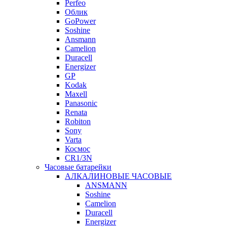
Perfeo
Облик
GoPower
Soshine
Ansmann
Camelion
Duracell
Energizer
GP
Kodak
Maxell
Panasonic
Renata
Robiton
Sony
Varta
Космос
CR1/3N
Часовые батарейки
АЛКАЛИНОВЫЕ ЧАСОВЫЕ
ANSMANN
Soshine
Camelion
Duracell
Energizer