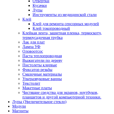
Отвертки
Кусачки
Лупы
Инструменты из медицинской стали
Клей
Клей для ремонта сенсорных модулей
Клей токопроводный
Клейкая лента, защитная пленка, термоскотч,
термоусадочная трубка
Лак для плат
Лампа УФ
Оловоотсос
Паста теплопроводная
Выжигатели по дереву
Пистолеты клеевые
Фиксатор резьбы
Смазочные материалы
Ультразвуковые ванны
Текстолит
Макетные платы
Чистящие средства для экранов, ноутбуков,
планшетов и другой компьютерной техники.
Лупы (Увеличительное стекло)
Модули
Магниты