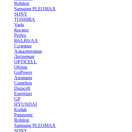
Robiton
Samsung PLEOMAX
SONY
TOSHIBA
Varta
Космос
Perfeo
R6/LR6/AA
Солевые
Алкалиновые
Литиевые
OPTICELL
Облик
GoPower
Ansmann
Camelion
Duracell
Energizer
GP
HYUNDAI
Kodak
Panasonic
Robiton
Samsung PLEOMAX
SONY