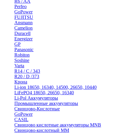
R6 / AA
Perfeo
GoPower
FUJITSU
Ansmann
Camelion
Duracell
Energizer
GP
Panasonic
Robiton
Soshine
Varta
R14 / C / 343
R20 / D /373
Крона
Li-ion 18650, 16340, 14500, 26650, 10440
LiFePO4 18650, 26650, 16340
Li-Pol Аккумуляторы
Промышленные аккумуляторы
Свинцово-Кислотные
GoPower
CASIL
Свинцово кислотные аккумуляторы MNB
Cвинцово-кислотный MM