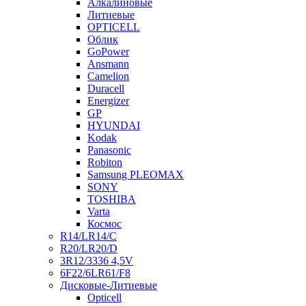
Алкалиновые
Литиевые
OPTICELL
Облик
GoPower
Ansmann
Camelion
Duracell
Energizer
GP
HYUNDAI
Kodak
Panasonic
Robiton
Samsung PLEOMAX
SONY
TOSHIBA
Varta
Космос
R14/LR14/C
R20/LR20/D
3R12/3336 4,5V
6F22/6LR61/F8
Дисковые-Литиевые
Opticell