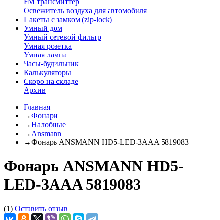
FM трансмиттер
Освежитель воздуха для автомобиля
Пакеты с замком (zip-lock)
Умный дом
Умный сетевой фильтр
Умная розетка
Умная лампа
Часы-будильник
Калькуляторы
Скоро на складе
Архив
Главная
→
Фонари
→
Налобные
→
Ansmann
→
Фонарь ANSMANN HD5-LED-3AAA 5819083
Фонарь ANSMANN HD5-
LED-3AAA 5819083
(1)
Оставить отзыв