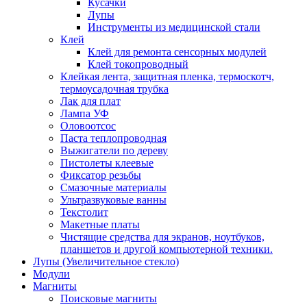
Кусачки
Лупы
Инструменты из медицинской стали
Клей
Клей для ремонта сенсорных модулей
Клей токопроводный
Клейкая лента, защитная пленка, термоскотч,
термоусадочная трубка
Лак для плат
Лампа УФ
Оловоотсос
Паста теплопроводная
Выжигатели по дереву
Пистолеты клеевые
Фиксатор резьбы
Смазочные материалы
Ультразвуковые ванны
Текстолит
Макетные платы
Чистящие средства для экранов, ноутбуков,
планшетов и другой компьютерной техники.
Лупы (Увеличительное стекло)
Модули
Магниты
Поисковые магниты