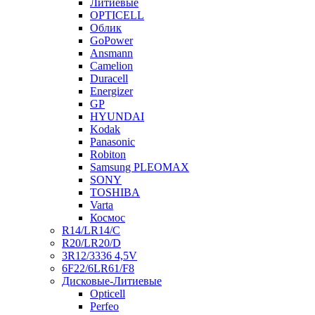
Литиевые
OPTICELL
Облик
GoPower
Ansmann
Camelion
Duracell
Energizer
GP
HYUNDAI
Kodak
Panasonic
Robiton
Samsung PLEOMAX
SONY
TOSHIBA
Varta
Космос
R14/LR14/C
R20/LR20/D
3R12/3336 4,5V
6F22/6LR61/F8
Дисковые-Литиевые
Opticell
Perfeo