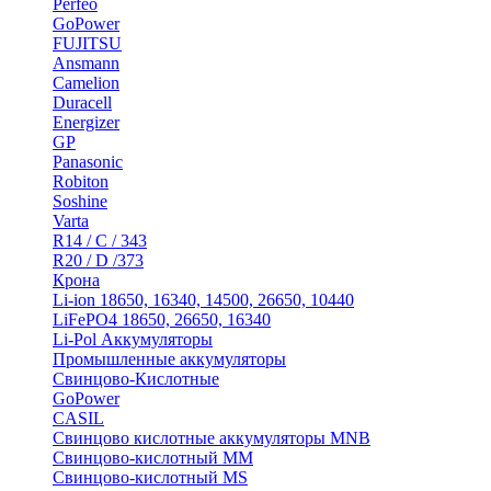
Perfeo
GoPower
FUJITSU
Ansmann
Camelion
Duracell
Energizer
GP
Panasonic
Robiton
Soshine
Varta
R14 / C / 343
R20 / D /373
Крона
Li-ion 18650, 16340, 14500, 26650, 10440
LiFePO4 18650, 26650, 16340
Li-Pol Аккумуляторы
Промышленные аккумуляторы
Свинцово-Кислотные
GoPower
CASIL
Свинцово кислотные аккумуляторы MNB
Cвинцово-кислотный MM
Cвинцово-кислотный MS