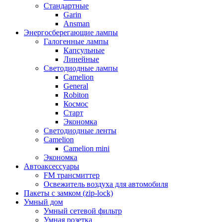
Стандартные
Garin
Ansman
Энергосберегающие лампы
Галогенные лампы
Капсульные
Линейные
Светодиодные лампы
Camelion
General
Robiton
Космос
Старт
Экономка
Светодиодные ленты
Camelion
Camelion mini
Экономка
Автоаксессуары
FM трансмиттер
Освежитель воздуха для автомобиля
Пакеты с замком (zip-lock)
Умный дом
Умный сетевой фильтр
Умная розетка