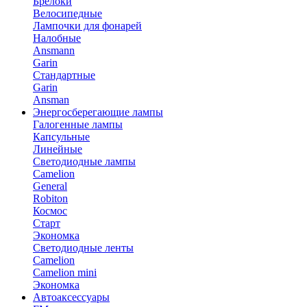
Брелоки
Велосипедные
Лампочки для фонарей
Налобные
Ansmann
Garin
Стандартные
Garin
Ansman
Энергосберегающие лампы
Галогенные лампы
Капсульные
Линейные
Светодиодные лампы
Camelion
General
Robiton
Космос
Старт
Экономка
Светодиодные ленты
Camelion
Camelion mini
Экономка
Автоаксессуары