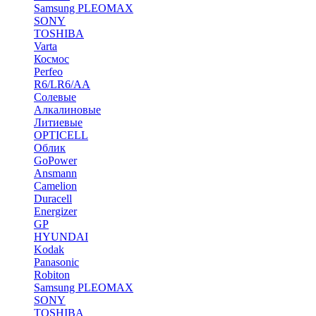
Samsung PLEOMAX
SONY
TOSHIBA
Varta
Космос
Perfeo
R6/LR6/AA
Солевые
Алкалиновые
Литиевые
OPTICELL
Облик
GoPower
Ansmann
Camelion
Duracell
Energizer
GP
HYUNDAI
Kodak
Panasonic
Robiton
Samsung PLEOMAX
SONY
TOSHIBA