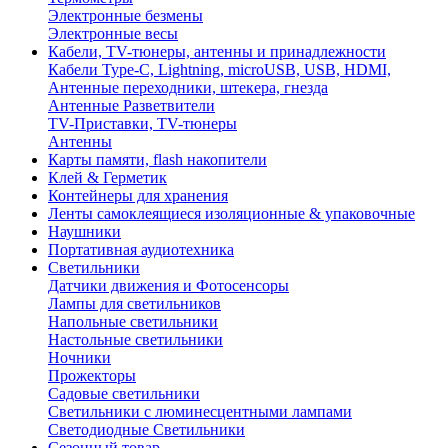
Электронные безмены
Электронные весы
Кабели, TV-тюнеры, антенны и принадлежности
Кабели Type-C, Lightning, microUSB, USB, HDMI,
Антенные переходники, штекера, гнезда
Антенные Разветвители
TV-Приставки, TV-тюнеры
Антенны
Карты памяти, flash накопители
Клей & Герметик
Контейнеры для хранения
Ленты самоклеящиеся изоляционные & упаковочные
Наушники
Портативная аудиотехника
Светильники
Датчики движения и Фотосенсоры
Лампы для светильников
Напольные светильники
Настольные светильники
Ночники
Прожекторы
Садовые светильники
Светильники с люминесцентными лампами
Светодиодные Светильники
Сезонный товар