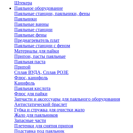
Штекера
Паяльное оборудование
Паяльные станции, паяльники, фены
Паяльники
Паяльные ванны
Паяльные станции
Паяльные фены
Преднагреватель плат
Паяльные станции с феном
Материалы для пайки
Припои, пасты паяльные
Паяльная паста
Припой
Сплав ВУДА, Сплав РОЗЕ
Флюс, канифоль
Канифоль
Паяльная кислота
Флюс для пайки
Запчасти и аксессуары для паяльного оборудования
Антистатический браслет
Губка и стружка для очистки жало
Жало для паяльников
Запасные части
Плетенки для снятия припоя
Подставка под паяльник