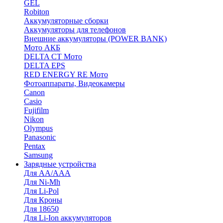
GEL
Robiton
Аккумуляторные сборки
Аккумуляторы для телефонов
Внешние аккумуляторы (POWER BANK)
Мото АКБ
DELTA CT Мото
DELTA EPS
RED ENERGY RE Мото
Фотоаппараты, Видеокамеры
Canon
Casio
Fujifilm
Nikon
Olympus
Panasonic
Pentax
Samsung
Зарядные устройства
Для AA/AAA
Для Ni-Mh
Для Li-Pol
Для Кроны
Для 18650
Для Li-Ion аккумуляторов