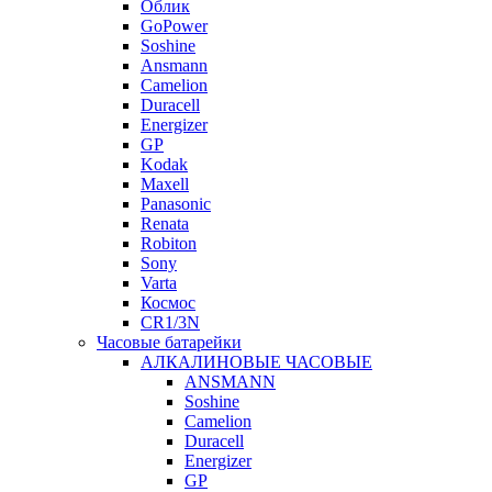
Облик
GoPower
Soshine
Ansmann
Camelion
Duracell
Energizer
GP
Kodak
Maxell
Panasonic
Renata
Robiton
Sony
Varta
Космос
CR1/3N
Часовые батарейки
АЛКАЛИНОВЫЕ ЧАСОВЫЕ
ANSMANN
Soshine
Camelion
Duracell
Energizer
GP