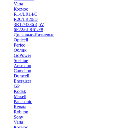
Varta
Космос
R14/LR14/C
R20/LR20/D
3R12/3336 4,5V
6F22/6LR61/F8
Дисковые-Литиевые
Opticell
Perfeo
Облик
GoPower
Soshine
Ansmann
Camelion
Duracell
Energizer
GP
Kodak
Maxell
Panasonic
Renata
Robiton
Sony
Varta
Космос