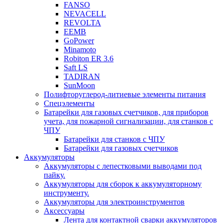
FANSO
NEVACELL
REVOLTA
EEMB
GoPower
Minamoto
Robiton ER 3.6
Saft LS
TADIRAN
SunMoon
Полифторуглерод-литиевые элементы питания
Спецэлементы
Батарейки для газовых счетчиков, для приборов
учета, для пожарной сигнализации, для станков с
ЧПУ
Батарейки для станков с ЧПУ
Батарейки для газовых счетчиков
Аккумуляторы
Аккумуляторы с лепестковыми выводами под
пайку.
Аккумуляторы для сборок к аккумуляторному
инструменту.
Аккумуляторы для электроинструментов
Аксессуары
Лента для контактной сварки аккумуляторов