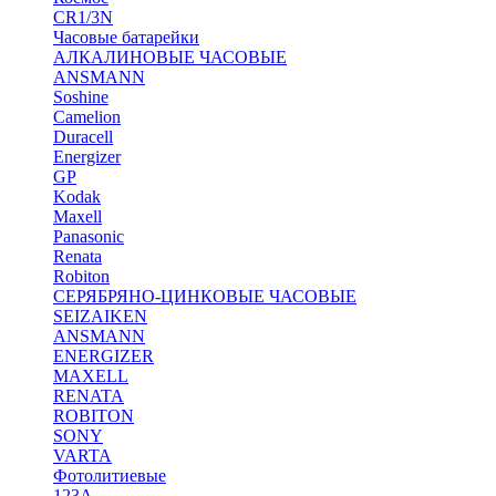
CR1/3N
Часовые батарейки
АЛКАЛИНОВЫЕ ЧАСОВЫЕ
ANSMANN
Soshine
Camelion
Duracell
Energizer
GP
Kodak
Maxell
Panasonic
Renata
Robiton
СЕРЯБРЯНО-ЦИНКОВЫЕ ЧАСОВЫЕ
SEIZAIKEN
ANSMANN
ENERGIZER
MAXELL
RENATA
ROBITON
SONY
VARTA
Фотолитиевые
123A