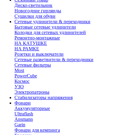
Диско-светильник
Новогодние гирлянды
Сушилки для обуви
Сетевые удлинители & переходники
Бытовые сетевые удлинители
Колодки для сетевых удлинителей
Ремонтно-монтажные
НА КАТУШКЕ
НА РАМКЕ
Розетки и выключатели
Сетевые разветвители & переходники
Сетевые фильтры
Most
PowerCube
Космос
УЗО
Электропатроны
Стабилизаторы напряжения
Фонари
Аккумуляторные
Ultraflash
Ansmann
Garin
Фонари для кемпинга