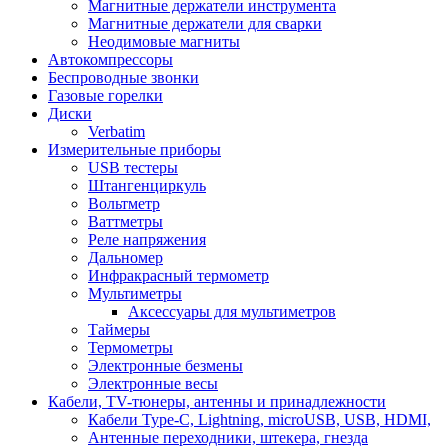
Магнитные держатели инструмента
Магнитные держатели для сварки
Неодимовые магниты
Автокомпрессоры
Беспроводные звонки
Газовые горелки
Диски
Verbatim
Измерительные приборы
USB тестеры
Штангенциркуль
Вольтметр
Ваттметры
Реле напряжения
Дальномер
Инфракрасный термометр
Мультиметры
Аксессуары для мультиметров
Таймеры
Термометры
Электронные безмены
Электронные весы
Кабели, TV-тюнеры, антенны и принадлежности
Кабели Type-C, Lightning, microUSB, USB, HDMI,
Антенные переходники, штекера, гнезда