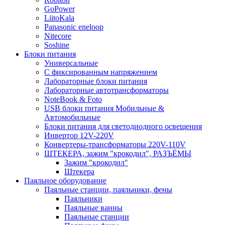
GoPower
LiitoKala
Panasonic eneloop
Nitecore
Soshine
Блоки питания
Универсальные
C фиксированным напряжением
Лабораторные блоки питания
Лабораторные автотрансформаторы
NoteBook & Foto
USB блоки питания Мобильные &
Автомобильные
Блоки питания для светодиодного освещения
Инвертор 12V-220V
Конвертеры-трансформаторы 220V-110V
ШТЕКЕРА, зажим "крокодил", РАЗЪЁМЫ
Зажим "крокодил"
Штекера
Паяльное оборудование
Паяльные станции, паяльники, фены
Паяльники
Паяльные ванны
Паяльные станции