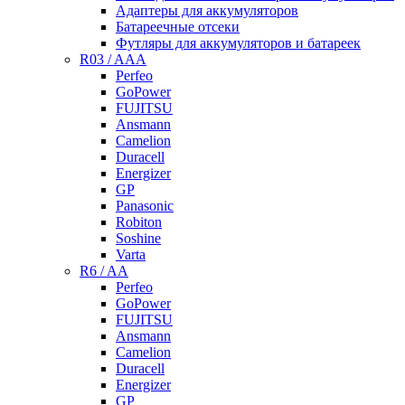
Адаптеры для аккумуляторов
Батареечные отсеки
Футляры для аккумуляторов и батареек
R03 / AAA
Perfeo
GoPower
FUJITSU
Ansmann
Camelion
Duracell
Energizer
GP
Panasonic
Robiton
Soshine
Varta
R6 / AA
Perfeo
GoPower
FUJITSU
Ansmann
Camelion
Duracell
Energizer
GP