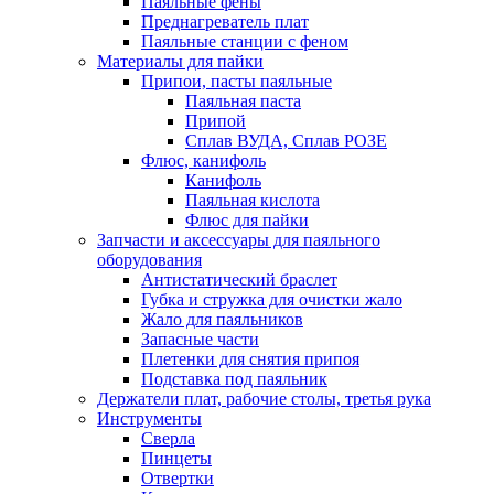
Паяльные фены
Преднагреватель плат
Паяльные станции с феном
Материалы для пайки
Припои, пасты паяльные
Паяльная паста
Припой
Сплав ВУДА, Сплав РОЗЕ
Флюс, канифоль
Канифоль
Паяльная кислота
Флюс для пайки
Запчасти и аксессуары для паяльного
оборудования
Антистатический браслет
Губка и стружка для очистки жало
Жало для паяльников
Запасные части
Плетенки для снятия припоя
Подставка под паяльник
Держатели плат, рабочие столы, третья рука
Инструменты
Сверла
Пинцеты
Отвертки