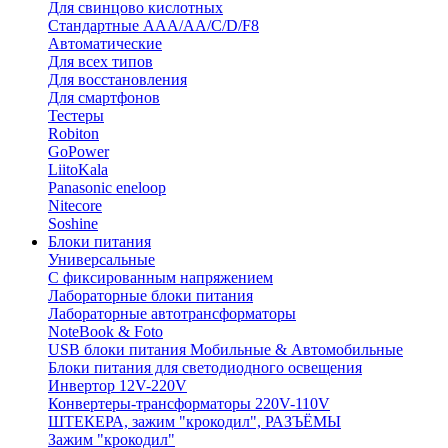
Для свинцово кислотных
Стандартные ААА/АА/С/D/F8
Автоматические
Для всех типов
Для восстановления
Для смартфонов
Тестеры
Robiton
GoPower
LiitoKala
Panasonic eneloop
Nitecore
Soshine
Блоки питания
Универсальные
C фиксированным напряжением
Лабораторные блоки питания
Лабораторные автотрансформаторы
NoteBook & Foto
USB блоки питания Мобильные & Автомобильные
Блоки питания для светодиодного освещения
Инвертор 12V-220V
Конвертеры-трансформаторы 220V-110V
ШТЕКЕРА, зажим "крокодил", РАЗЪЁМЫ
Зажим "крокодил"