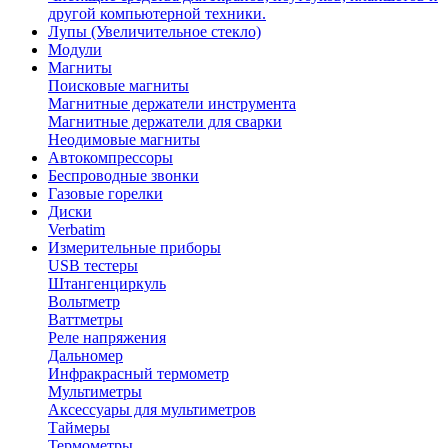
другой компьютерной техники.
Лупы (Увеличительное стекло)
Модули
Магниты
Поисковые магниты
Магнитные держатели инструмента
Магнитные держатели для сварки
Неодимовые магниты
Автокомпрессоры
Беспроводные звонки
Газовые горелки
Диски
Verbatim
Измерительные приборы
USB тестеры
Штангенциркуль
Вольтметр
Ваттметры
Реле напряжения
Дальномер
Инфракрасный термометр
Мультиметры
Аксессуары для мультиметров
Таймеры
Термометры