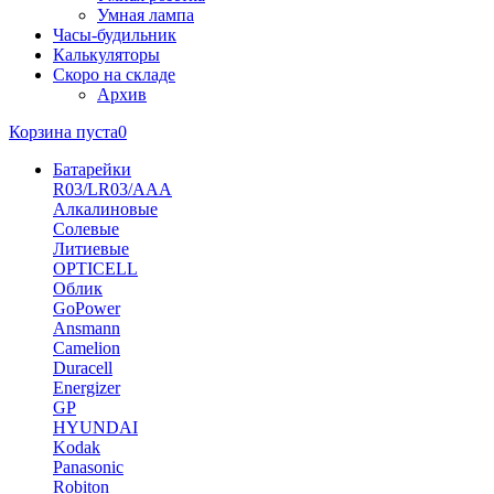
Умная лампа
Часы-будильник
Калькуляторы
Скоро на складе
Архив
Корзина пуста
0
Батарейки
R03/LR03/AAA
Алкалиновые
Солевые
Литиевые
OPTICELL
Облик
GoPower
Ansmann
Camelion
Duracell
Energizer
GP
HYUNDAI
Kodak
Panasonic
Robiton