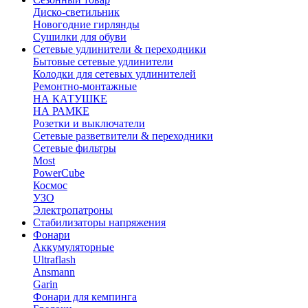
Диско-светильник
Новогодние гирлянды
Сушилки для обуви
Сетевые удлинители & переходники
Бытовые сетевые удлинители
Колодки для сетевых удлинителей
Ремонтно-монтажные
НА КАТУШКЕ
НА РАМКЕ
Розетки и выключатели
Сетевые разветвители & переходники
Сетевые фильтры
Most
PowerCube
Космос
УЗО
Электропатроны
Стабилизаторы напряжения
Фонари
Аккумуляторные
Ultraflash
Ansmann
Garin
Фонари для кемпинга