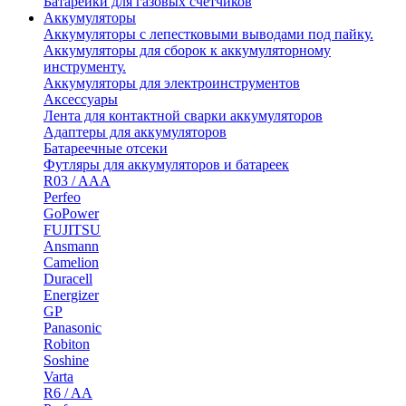
Батарейки для газовых счетчиков
Аккумуляторы
Аккумуляторы с лепестковыми выводами под пайку.
Аккумуляторы для сборок к аккумуляторному
инструменту.
Аккумуляторы для электроинструментов
Аксессуары
Лента для контактной сварки аккумуляторов
Адаптеры для аккумуляторов
Батареечные отсеки
Футляры для аккумуляторов и батареек
R03 / AAA
Perfeo
GoPower
FUJITSU
Ansmann
Camelion
Duracell
Energizer
GP
Panasonic
Robiton
Soshine
Varta
R6 / AA