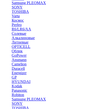
Samsung PLEOMAX
SONY
TOSHIBA
Varta
Космос
Perfeo
R6/LR6/AA
Солевые
Алкалиновые
Литиевые
OPTICELL
Облик
GoPower
Ansmann
Camelion
Duracell
Energizer
GP
HYUNDAI
Kodak
Panasonic
Robiton
Samsung PLEOMAX
SONY
TOSHIBA