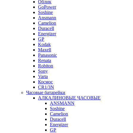
Облик
GoPower
Soshine
Ansmann
Camelion
Duracell
Energizer
GP
Kodak
Maxell
Panasonic
Renata
Robiton
Sony
Varta
Космос
CR1/3N
Часовые батарейки
АЛКАЛИНОВЫЕ ЧАСОВЫЕ
ANSMANN
Soshine
Camelion
Duracell
Energizer
GP