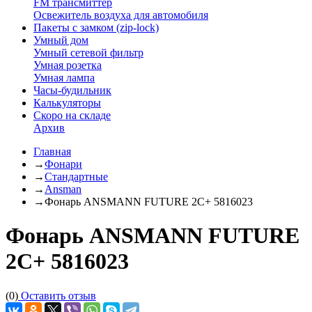
FM трансмиттер
Освежитель воздуха для автомобиля
Пакеты с замком (zip-lock)
Умный дом
Умный сетевой фильтр
Умная розетка
Умная лампа
Часы-будильник
Калькуляторы
Скоро на складе
Архив
Главная
→
Фонари
→
Стандартные
→
Ansman
→
Фонарь ANSMANN FUTURE 2С+ 5816023
Фонарь ANSMANN FUTURE
2С+ 5816023
(0)
Оставить отзыв