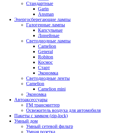
Стандартные
Garin
Ansman
Энергосберегающие лампы
Галогенные лампы
Капсульные
Линейные
Светодиодные лампы
Camelion
General
Robiton
Космос
Старт
Экономка
Светодиодные ленты
Camelion
Camelion mini
Экономка
Автоаксессуары
FM трансмиттер
Освежитель воздуха для автомобиля
Пакеты с замком (zip-lock)
Умный дом
Умный сетевой фильтр
Умная розетка