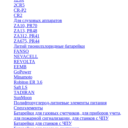
2CR5
CR-P2
CR2
Для слуховых аппаратов
ZA10, PR70
ZA13, PR48
ZA312, PR41
ZA675, PR44
Литий тионилхлоридные батарейки
FANSO
NEVACELL
REVOLTA
EEMB
GoPower
Minamoto
Robiton ER 3.6
Saft LS
TADIRAN
SunMoon
Полифторуглерод-литиевые элементы питания
Спецэлементы
Батарейки для газовых счетчиков, для приборов учета,
для пожарной сигнализации, для станков с ЧПУ
Батарейки для станков с ЧПУ