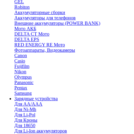
GEL
Robiton
Аккумуляторные сборки
Аккумуляторы для телефонов
Внешние аккумуляторы (POWER BANK)
Мото АКБ
DELTA CT Мото
DELTA EPS
RED ENERGY RE Мото
Фотоаппараты, Видеокамеры
Canon
Casio
Fujifilm
Nikon
Olympus
Panasonic
Pentax
Samsung
Зарядные устройства
Для AA/AAA
Для Ni-Mh
Для Li-Pol
Для Кроны
Для 18650
Для Li-Ion аккумуляторов