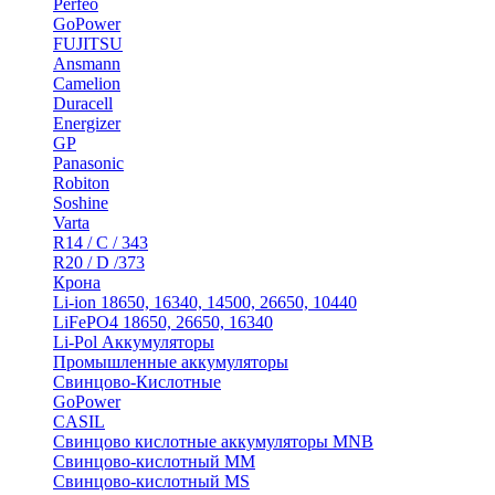
Perfeo
GoPower
FUJITSU
Ansmann
Camelion
Duracell
Energizer
GP
Panasonic
Robiton
Soshine
Varta
R14 / C / 343
R20 / D /373
Крона
Li-ion 18650, 16340, 14500, 26650, 10440
LiFePO4 18650, 26650, 16340
Li-Pol Аккумуляторы
Промышленные аккумуляторы
Свинцово-Кислотные
GoPower
CASIL
Свинцово кислотные аккумуляторы MNB
Cвинцово-кислотный MM
Cвинцово-кислотный MS