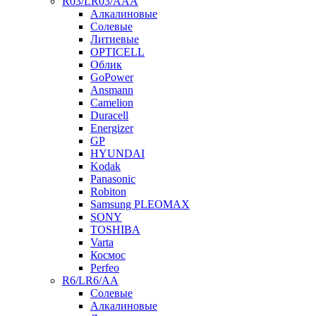
R03/LR03/AAA
Алкалиновые
Солевые
Литиевые
OPTICELL
Облик
GoPower
Ansmann
Camelion
Duracell
Energizer
GP
HYUNDAI
Kodak
Panasonic
Robiton
Samsung PLEOMAX
SONY
TOSHIBA
Varta
Космос
Perfeo
R6/LR6/AA
Солевые
Алкалиновые