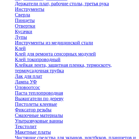
Держатели плат, рабочие столы, третья рука
Инструменты
Сверла
Пинцеты
Отвертки
Кусачки
Лупы
Инструменты из медицинской стали
Клей
Клей для ремонта сенсорных модулей
Клей токопроводный
Клейкая лента, защитная пленка, термоскотч,
термоусадочная трубка
Лак для плат
Лампа УФ
Оловоотсос
Паста теплопроводная
Выжигатели по дереву
Пистолеты клеевые
Фиксатор резьбы
Смазочные материалы
Ультразвуковые ванны
Текстолит
Макетные платы
Чистящие средства для экранов, ноутбуков, планшетов и