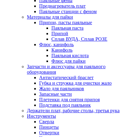
Паяльные фены
Преднагреватель плат
Паяльные станции с феном
Материалы для пайки
Припои, пасты паяльные
Паяльная паста
Припой
Сплав ВУДА, Сплав РОЗЕ
Флюс, канифоль
Канифоль
Паяльная кислота
Флюс для пайки
Запчасти и аксессуары для паяльного
оборудования
Антистатический браслет
Губка и стружка для очистки жало
Жало для паяльников
Запасные части
Плетенки для снятия припоя
Подставка под паяльник
Держатели плат, рабочие столы, третья рука
Инструменты
Сверла
Пинцеты
Отвертки