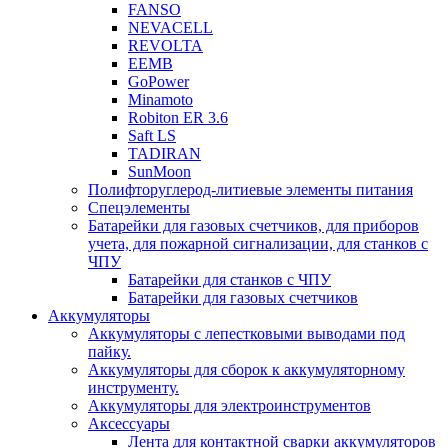
FANSO
NEVACELL
REVOLTA
EEMB
GoPower
Minamoto
Robiton ER 3.6
Saft LS
TADIRAN
SunMoon
Полифторуглерод-литиевые элементы питания
Спецэлементы
Батарейки для газовых счетчиков, для приборов
учета, для пожарной сигнализации, для станков с
ЧПУ
Батарейки для станков с ЧПУ
Батарейки для газовых счетчиков
Аккумуляторы
Аккумуляторы с лепестковыми выводами под
пайку.
Аккумуляторы для сборок к аккумуляторному
инструменту.
Аккумуляторы для электроинструментов
Аксессуары
Лента для контактной сварки аккумуляторов