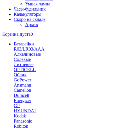
Умная лампа
Часы-будильник
Калькуляторы
Скоро на складе
Архив
Корзина пуста
0
Батарейки
R03/LR03/AAA
Алкалиновые
Солевые
Литиевые
OPTICELL
Облик
GoPower
Ansmann
Camelion
Duracell
Energizer
GP
HYUNDAI
Kodak
Panasonic
Robiton