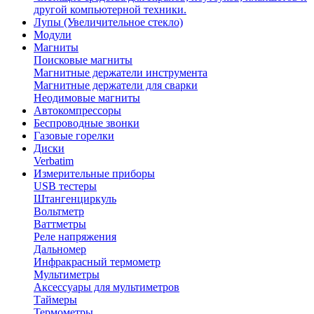
другой компьютерной техники.
Лупы (Увеличительное стекло)
Модули
Магниты
Поисковые магниты
Магнитные держатели инструмента
Магнитные держатели для сварки
Неодимовые магниты
Автокомпрессоры
Беспроводные звонки
Газовые горелки
Диски
Verbatim
Измерительные приборы
USB тестеры
Штангенциркуль
Вольтметр
Ваттметры
Реле напряжения
Дальномер
Инфракрасный термометр
Мультиметры
Аксессуары для мультиметров
Таймеры
Термометры