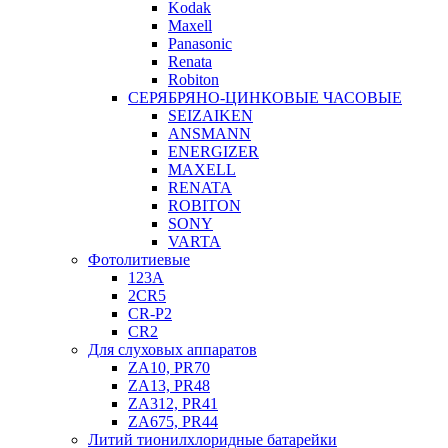
Kodak
Maxell
Panasonic
Renata
Robiton
СЕРЯБРЯНО-ЦИНКОВЫЕ ЧАСОВЫЕ
SEIZAIKEN
ANSMANN
ENERGIZER
MAXELL
RENATA
ROBITON
SONY
VARTA
Фотолитиевые
123A
2CR5
CR-P2
CR2
Для слуховых аппаратов
ZA10, PR70
ZA13, PR48
ZA312, PR41
ZA675, PR44
Литий тионилхлоридные батарейки