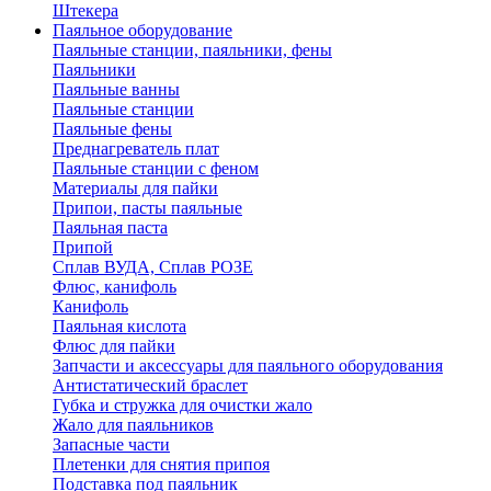
Штекера
Паяльное оборудование
Паяльные станции, паяльники, фены
Паяльники
Паяльные ванны
Паяльные станции
Паяльные фены
Преднагреватель плат
Паяльные станции с феном
Материалы для пайки
Припои, пасты паяльные
Паяльная паста
Припой
Сплав ВУДА, Сплав РОЗЕ
Флюс, канифоль
Канифоль
Паяльная кислота
Флюс для пайки
Запчасти и аксессуары для паяльного оборудования
Антистатический браслет
Губка и стружка для очистки жало
Жало для паяльников
Запасные части
Плетенки для снятия припоя
Подставка под паяльник