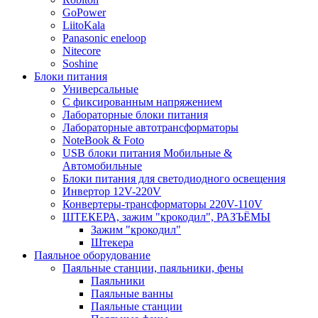
GoPower
LiitoKala
Panasonic eneloop
Nitecore
Soshine
Блоки питания
Универсальные
C фиксированным напряжением
Лабораторные блоки питания
Лабораторные автотрансформаторы
NoteBook & Foto
USB блоки питания Мобильные &
Автомобильные
Блоки питания для светодиодного освещения
Инвертор 12V-220V
Конвертеры-трансформаторы 220V-110V
ШТЕКЕРА, зажим "крокодил", РАЗЪЁМЫ
Зажим "крокодил"
Штекера
Паяльное оборудование
Паяльные станции, паяльники, фены
Паяльники
Паяльные ванны
Паяльные станции