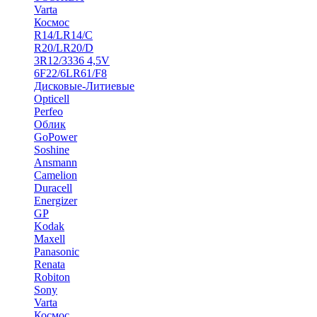
Varta
Космос
R14/LR14/C
R20/LR20/D
3R12/3336 4,5V
6F22/6LR61/F8
Дисковые-Литиевые
Opticell
Perfeo
Облик
GoPower
Soshine
Ansmann
Camelion
Duracell
Energizer
GP
Kodak
Maxell
Panasonic
Renata
Robiton
Sony
Varta
Космос