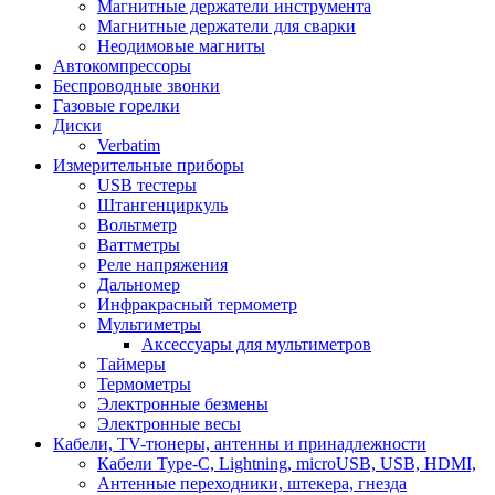
Магнитные держатели инструмента
Магнитные держатели для сварки
Неодимовые магниты
Автокомпрессоры
Беспроводные звонки
Газовые горелки
Диски
Verbatim
Измерительные приборы
USB тестеры
Штангенциркуль
Вольтметр
Ваттметры
Реле напряжения
Дальномер
Инфракрасный термометр
Мультиметры
Аксессуары для мультиметров
Таймеры
Термометры
Электронные безмены
Электронные весы
Кабели, TV-тюнеры, антенны и принадлежности
Кабели Type-C, Lightning, microUSB, USB, HDMI,
Антенные переходники, штекера, гнезда