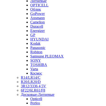
Литиевые
OPTICELL
Облик
GoPower
Ansmann
Camelion
Duracell
Energizer
GP
HYUNDAI
Kodak
Panasonic
Robiton
Samsung PLEOMAX
SONY
TOSHIBA
Varta
Космос
R14/LR14/C
R20/LR20/D
3R12/3336 4,5V
6F22/6LR61/F8
Дисковые-Литиевые
Opticell
Perfeo