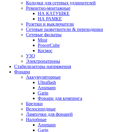
Колодки для сетевых удлинителей
Ремонтно-монтажные
НА КАТУШКЕ
НА РАМКЕ
Розетки и выключатели
Сетевые разветвители & переходники
Сетевые фильтры
Most
PowerCube
Космос
УЗО
Электропатроны
Стабилизаторы напряжения
Фонари
Аккумуляторные
Ultraflash
Ansmann
Garin
Фонари для кемпинга
Брелоки
Велосипедные
Лампочки для фонарей
Налобные
Ansmann
Garin