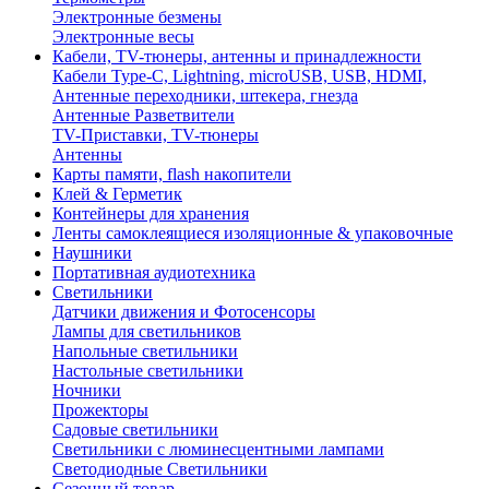
Электронные безмены
Электронные весы
Кабели, TV-тюнеры, антенны и принадлежности
Кабели Type-C, Lightning, microUSB, USB, HDMI,
Антенные переходники, штекера, гнезда
Антенные Разветвители
TV-Приставки, TV-тюнеры
Антенны
Карты памяти, flash накопители
Клей & Герметик
Контейнеры для хранения
Ленты самоклеящиеся изоляционные & упаковочные
Наушники
Портативная аудиотехника
Светильники
Датчики движения и Фотосенсоры
Лампы для светильников
Напольные светильники
Настольные светильники
Ночники
Прожекторы
Садовые светильники
Светильники с люминесцентными лампами
Светодиодные Светильники
Сезонный товар