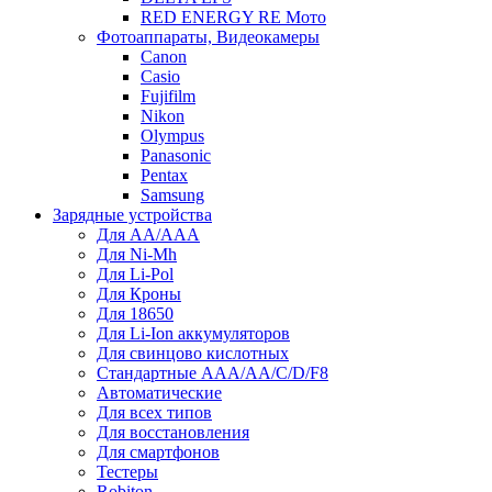
RED ENERGY RE Мото
Фотоаппараты, Видеокамеры
Canon
Casio
Fujifilm
Nikon
Olympus
Panasonic
Pentax
Samsung
Зарядные устройства
Для AA/AAA
Для Ni-Mh
Для Li-Pol
Для Кроны
Для 18650
Для Li-Ion аккумуляторов
Для свинцово кислотных
Стандартные ААА/АА/С/D/F8
Автоматические
Для всех типов
Для восстановления
Для смартфонов
Тестеры
Robiton