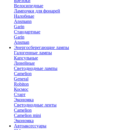
Брелоки
Велосипедные
Лампочки для фонарей
Налобные
Ansmann
Garin
Стандартные
Garin
Ansman
Энергосберегающие лампы
Галогенные лампы
Капсульные
Линейные
Светодиодные лампы
Camelion
General
Robiton
Космос
Старт
Экономка
Светодиодные ленты
Camelion
Camelion mini
Экономка
Автоаксессуары