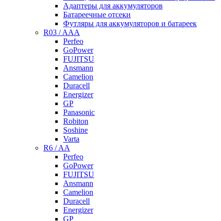
Адаптеры для аккумуляторов
Батареечные отсеки
Футляры для аккумуляторов и батареек
R03 / AAA
Perfeo
GoPower
FUJITSU
Ansmann
Camelion
Duracell
Energizer
GP
Panasonic
Robiton
Soshine
Varta
R6 / AA
Perfeo
GoPower
FUJITSU
Ansmann
Camelion
Duracell
Energizer
GP