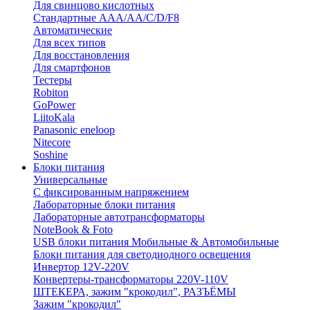
Для свинцово кислотных
Стандартные ААА/АА/С/D/F8
Автоматические
Для всех типов
Для восстановления
Для смартфонов
Тестеры
Robiton
GoPower
LiitoKala
Panasonic eneloop
Nitecore
Soshine
Блоки питания
Универсальные
C фиксированным напряжением
Лабораторные блоки питания
Лабораторные автотрансформаторы
NoteBook & Foto
USB блоки питания Мобильные & Автомобильные
Блоки питания для светодиодного освещения
Инвертор 12V-220V
Конвертеры-трансформаторы 220V-110V
ШТЕКЕРА, зажим "крокодил", РАЗЪЁМЫ
Зажим "крокодил"