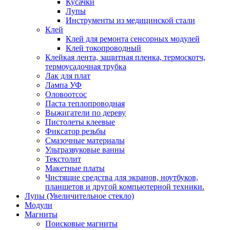
Кусачки
Лупы
Инструменты из медицинской стали
Клей
Клей для ремонта сенсорных модулей
Клей токопроводный
Клейкая лента, защитная пленка, термоскотч,
термоусадочная трубка
Лак для плат
Лампа УФ
Оловоотсос
Паста теплопроводная
Выжигатели по дереву
Пистолеты клеевые
Фиксатор резьбы
Смазочные материалы
Ультразвуковые ванны
Текстолит
Макетные платы
Чистящие средства для экранов, ноутбуков,
планшетов и другой компьютерной техники.
Лупы (Увеличительное стекло)
Модули
Магниты
Поисковые магниты