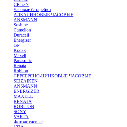
CR1/3N
Часовые батарейки
АЛКАЛИНОВЫЕ ЧАСОВЫЕ
ANSMANN
Soshine
Camelion
Duracell
Energizer
GP
Kodak
Maxell
Panasonic
Renata
Robiton
СЕРЯБРЯНО-ЦИНКОВЫЕ ЧАСОВЫЕ
SEIZAIKEN
ANSMANN
ENERGIZER
MAXELL
RENATA
ROBITON
SONY
VARTA
Фотолитиевые
123A