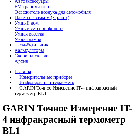
Автоаксессуары
FM трансмиттер
Освежитель воздуха для автомобиля
Пакеты с замком (zip-lock)
Умный дом
Умный сетевой фильтр
Умная розетка
Умная лампа
Часы-будильник
Калькуляторы
Скоро на складе
Архив
Главная
→
Измерительные приборы
→
Инфракрасный термометр
→
GARIN Точное Измерение IT-4 инфракрасный
термометр BL1
GARIN Точное Измерение IT-
4 инфракрасный термометр
BL1