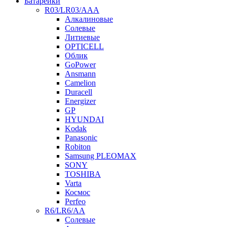
Батарейки
R03/LR03/AAA
Алкалиновые
Солевые
Литиевые
OPTICELL
Облик
GoPower
Ansmann
Camelion
Duracell
Energizer
GP
HYUNDAI
Kodak
Panasonic
Robiton
Samsung PLEOMAX
SONY
TOSHIBA
Varta
Космос
Perfeo
R6/LR6/AA
Солевые