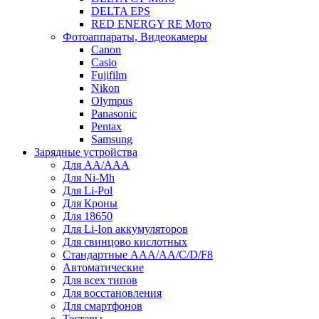
DELTA EPS
RED ENERGY RE Мото
Фотоаппараты, Видеокамеры
Canon
Casio
Fujifilm
Nikon
Olympus
Panasonic
Pentax
Samsung
Зарядные устройства
Для AA/AAA
Для Ni-Mh
Для Li-Pol
Для Кроны
Для 18650
Для Li-Ion аккумуляторов
Для свинцово кислотных
Стандартные ААА/АА/С/D/F8
Автоматические
Для всех типов
Для восстановления
Для смартфонов
Тестеры