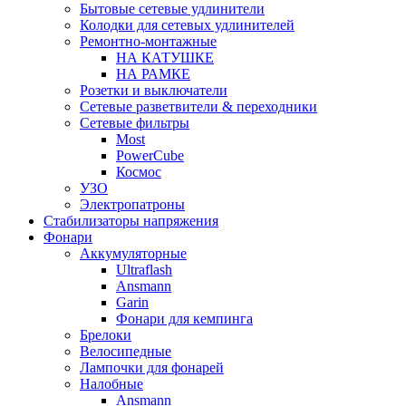
Бытовые сетевые удлинители
Колодки для сетевых удлинителей
Ремонтно-монтажные
НА КАТУШКЕ
НА РАМКЕ
Розетки и выключатели
Сетевые разветвители & переходники
Сетевые фильтры
Most
PowerCube
Космос
УЗО
Электропатроны
Стабилизаторы напряжения
Фонари
Аккумуляторные
Ultraflash
Ansmann
Garin
Фонари для кемпинга
Брелоки
Велосипедные
Лампочки для фонарей
Налобные
Ansmann