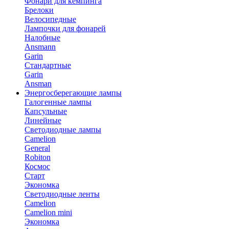
Фонари для кемпинга
Брелоки
Велосипедные
Лампочки для фонарей
Налобные
Ansmann
Garin
Стандартные
Garin
Ansman
Энергосберегающие лампы
Галогенные лампы
Капсульные
Линейные
Светодиодные лампы
Camelion
General
Robiton
Космос
Старт
Экономка
Светодиодные ленты
Camelion
Camelion mini
Экономка