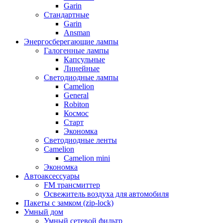
Garin
Стандартные
Garin
Ansman
Энергосберегающие лампы
Галогенные лампы
Капсульные
Линейные
Светодиодные лампы
Camelion
General
Robiton
Космос
Старт
Экономка
Светодиодные ленты
Camelion
Camelion mini
Экономка
Автоаксессуары
FM трансмиттер
Освежитель воздуха для автомобиля
Пакеты с замком (zip-lock)
Умный дом
Умный сетевой фильтр