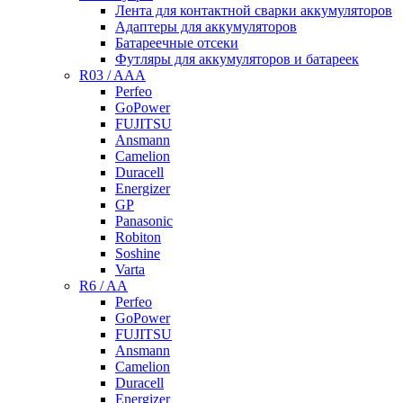
Лента для контактной сварки аккумуляторов
Адаптеры для аккумуляторов
Батареечные отсеки
Футляры для аккумуляторов и батареек
R03 / AAA
Perfeo
GoPower
FUJITSU
Ansmann
Camelion
Duracell
Energizer
GP
Panasonic
Robiton
Soshine
Varta
R6 / AA
Perfeo
GoPower
FUJITSU
Ansmann
Camelion
Duracell
Energizer