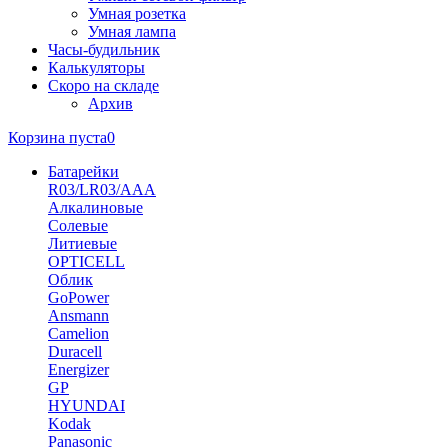
Умная розетка
Умная лампа
Часы-будильник
Калькуляторы
Скоро на складе
Архив
Корзина пуста
0
Батарейки
R03/LR03/AAA
Алкалиновые
Солевые
Литиевые
OPTICELL
Облик
GoPower
Ansmann
Camelion
Duracell
Energizer
GP
HYUNDAI
Kodak
Panasonic