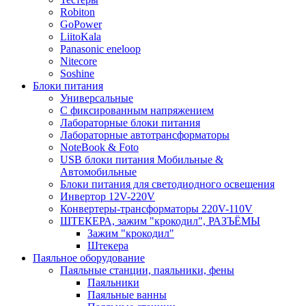
Robiton
GoPower
LiitoKala
Panasonic eneloop
Nitecore
Soshine
Блоки питания
Универсальные
C фиксированным напряжением
Лабораторные блоки питания
Лабораторные автотрансформаторы
NoteBook & Foto
USB блоки питания Мобильные &
Автомобильные
Блоки питания для светодиодного освещения
Инвертор 12V-220V
Конвертеры-трансформаторы 220V-110V
ШТЕКЕРА, зажим "крокодил", РАЗЪЁМЫ
Зажим "крокодил"
Штекера
Паяльное оборудование
Паяльные станции, паяльники, фены
Паяльники
Паяльные ванны