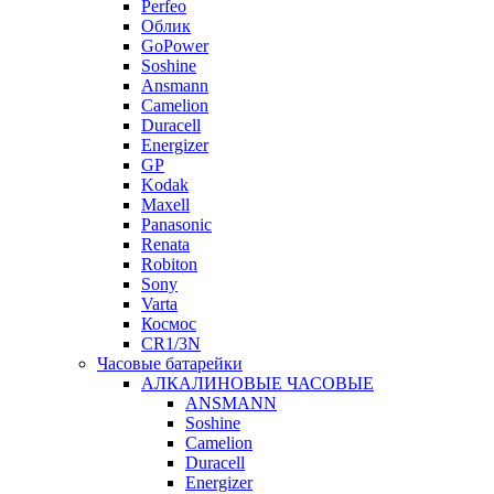
Perfeo
Облик
GoPower
Soshine
Ansmann
Camelion
Duracell
Energizer
GP
Kodak
Maxell
Panasonic
Renata
Robiton
Sony
Varta
Космос
CR1/3N
Часовые батарейки
АЛКАЛИНОВЫЕ ЧАСОВЫЕ
ANSMANN
Soshine
Camelion
Duracell
Energizer