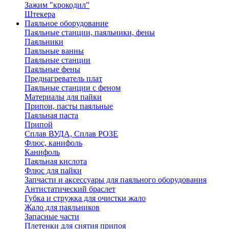
Зажим "крокодил"
Штекера
Паяльное оборудование
Паяльные станции, паяльники, фены
Паяльники
Паяльные ванны
Паяльные станции
Паяльные фены
Преднагреватель плат
Паяльные станции с феном
Материалы для пайки
Припои, пасты паяльные
Паяльная паста
Припой
Сплав ВУДА, Сплав РОЗЕ
Флюс, канифоль
Канифоль
Паяльная кислота
Флюс для пайки
Запчасти и аксессуары для паяльного оборудования
Антистатический браслет
Губка и стружка для очистки жало
Жало для паяльников
Запасные части
Плетенки для снятия припоя