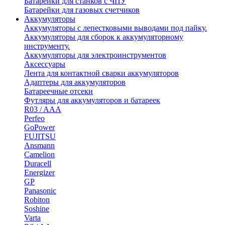
Батарейки для станков с ЧПУ
Батарейки для газовых счетчиков
Аккумуляторы
Аккумуляторы с лепестковыми выводами под пайку.
Аккумуляторы для сборок к аккумуляторному
инструменту.
Аккумуляторы для электроинструментов
Аксессуары
Лента для контактной сварки аккумуляторов
Адаптеры для аккумуляторов
Батареечные отсеки
Футляры для аккумуляторов и батареек
R03 / AAA
Perfeo
GoPower
FUJITSU
Ansmann
Camelion
Duracell
Energizer
GP
Panasonic
Robiton
Soshine
Varta