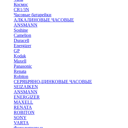
Космос
CR1/3N
Часовые батарейки
АЛКАЛИНОВЫЕ ЧАСОВЫЕ
ANSMANN
Soshine
Camelion
Duracell
Energizer
GP
Kodak
Maxell
Panasonic
Renata
Robiton
СЕРЯБРЯНО-ЦИНКОВЫЕ ЧАСОВЫЕ
SEIZAIKEN
ANSMANN
ENERGIZER
MAXELL
RENATA
ROBITON
SONY
VARTA
Фотолитиевые