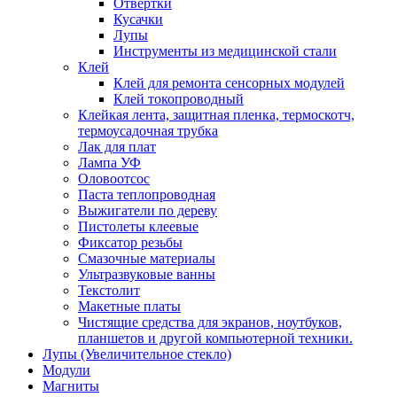
Отвертки
Кусачки
Лупы
Инструменты из медицинской стали
Клей
Клей для ремонта сенсорных модулей
Клей токопроводный
Клейкая лента, защитная пленка, термоскотч,
термоусадочная трубка
Лак для плат
Лампа УФ
Оловоотсос
Паста теплопроводная
Выжигатели по дереву
Пистолеты клеевые
Фиксатор резьбы
Смазочные материалы
Ультразвуковые ванны
Текстолит
Макетные платы
Чистящие средства для экранов, ноутбуков,
планшетов и другой компьютерной техники.
Лупы (Увеличительное стекло)
Модули
Магниты