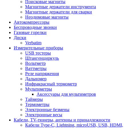
Поисковые магниты
Магнитные держатели инструмента
Магнитные держатели для сварки
Неодимовые магниты
Автокомпрессоры
Беспроводные звонки
Газовые горелки
Диски
Verbatim
Измерительные приборы
USB тестеры
Штангенциркуль
Вольтметр
Ваттметры
Реле напряжения
Дальномер
Инфракрасный термометр
Мультиметры
Аксессуары для мультиметров
Таймеры
Термометры
Электронные безмены
Электронные весы
Кабели, TV-тюнеры, антенны и принадлежности
Кабели Type-C, Lightning, microUSB, USB, HDMI,