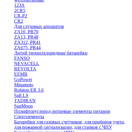
123A
2CR5
CR-P2
CR2
Для слуховых аппаратов
ZA10, PR70
ZA13, PR48
ZA312, PR41
ZA675, PR44
Литий тионилхлоридные батарейки
FANSO
NEVACELL
REVOLTA
EEMB
GoPower
Minamoto
Robiton ER 3.6
Saft LS
TADIRAN
SunMoon
Полифторуглерод-литиевые элементы питания
Спецэлементы
Батарейки для газовых счетчиков, для приборов учета,
для пожарной сигнализации, для станков с ЧПУ