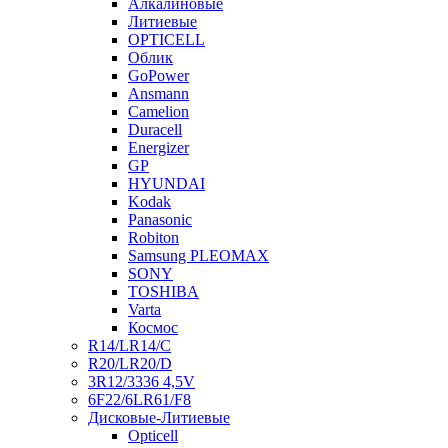
Алкалиновые
Литиевые
OPTICELL
Облик
GoPower
Ansmann
Camelion
Duracell
Energizer
GP
HYUNDAI
Kodak
Panasonic
Robiton
Samsung PLEOMAX
SONY
TOSHIBA
Varta
Космос
R14/LR14/C
R20/LR20/D
3R12/3336 4,5V
6F22/6LR61/F8
Дисковые-Литиевые
Opticell