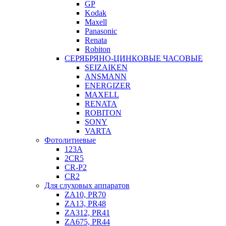
GP
Kodak
Maxell
Panasonic
Renata
Robiton
СЕРЯБРЯНО-ЦИНКОВЫЕ ЧАСОВЫЕ
SEIZAIKEN
ANSMANN
ENERGIZER
MAXELL
RENATA
ROBITON
SONY
VARTA
Фотолитиевые
123A
2CR5
CR-P2
CR2
Для слуховых аппаратов
ZA10, PR70
ZA13, PR48
ZA312, PR41
ZA675, PR44