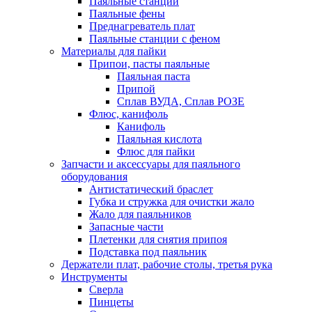
Паяльные станции
Паяльные фены
Преднагреватель плат
Паяльные станции с феном
Материалы для пайки
Припои, пасты паяльные
Паяльная паста
Припой
Сплав ВУДА, Сплав РОЗЕ
Флюс, канифоль
Канифоль
Паяльная кислота
Флюс для пайки
Запчасти и аксессуары для паяльного
оборудования
Антистатический браслет
Губка и стружка для очистки жало
Жало для паяльников
Запасные части
Плетенки для снятия припоя
Подставка под паяльник
Держатели плат, рабочие столы, третья рука
Инструменты
Сверла
Пинцеты