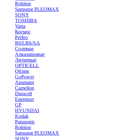
Robiton
Samsung PLEOMAX
SONY
TOSHIBA
Varta
Космос
Perfeo
R6/LR6/AA
Солевые
Алкалиновые
Литиевые
OPTICELL
Облик
GoPower
Ansmann
Camelion
Duracell
Energizer
GP
HYUNDAI
Kodak
Panasonic
Robiton
Samsung PLEOMAX
SONY