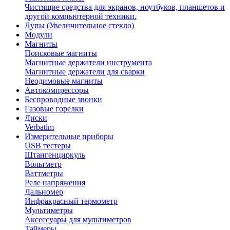
Чистящие средства для экранов, ноутбуков, планшетов и
другой компьютерной техники.
Лупы (Увеличительное стекло)
Модули
Магниты
Поисковые магниты
Магнитные держатели инструмента
Магнитные держатели для сварки
Неодимовые магниты
Автокомпрессоры
Беспроводные звонки
Газовые горелки
Диски
Verbatim
Измерительные приборы
USB тестеры
Штангенциркуль
Вольтметр
Ваттметры
Реле напряжения
Дальномер
Инфракрасный термометр
Мультиметры
Аксессуары для мультиметров
Таймеры