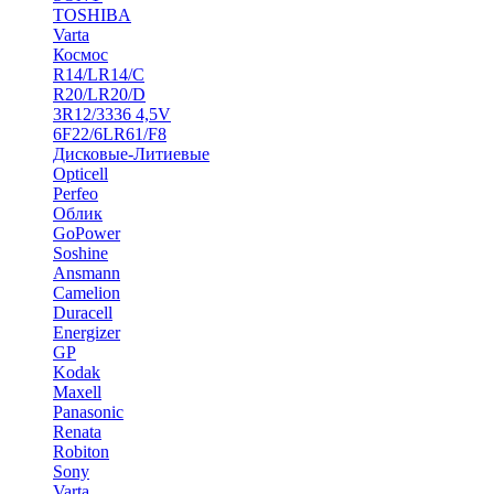
TOSHIBA
Varta
Космос
R14/LR14/C
R20/LR20/D
3R12/3336 4,5V
6F22/6LR61/F8
Дисковые-Литиевые
Opticell
Perfeo
Облик
GoPower
Soshine
Ansmann
Camelion
Duracell
Energizer
GP
Kodak
Maxell
Panasonic
Renata
Robiton
Sony
Varta