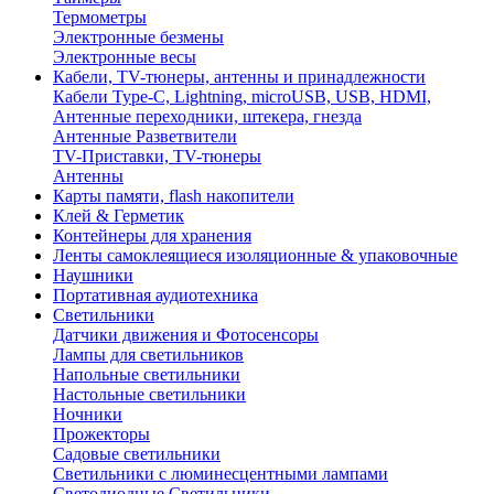
Термометры
Электронные безмены
Электронные весы
Кабели, TV-тюнеры, антенны и принадлежности
Кабели Type-C, Lightning, microUSB, USB, HDMI,
Антенные переходники, штекера, гнезда
Антенные Разветвители
TV-Приставки, TV-тюнеры
Антенны
Карты памяти, flash накопители
Клей & Герметик
Контейнеры для хранения
Ленты самоклеящиеся изоляционные & упаковочные
Наушники
Портативная аудиотехника
Светильники
Датчики движения и Фотосенсоры
Лампы для светильников
Напольные светильники
Настольные светильники
Ночники
Прожекторы
Садовые светильники
Светильники с люминесцентными лампами
Светодиодные Светильники