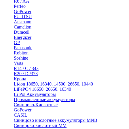
R6 / AA
Perfeo
GoPower
FUJITSU
Ansmann
Camelion
Duracell
Energizer
GP
Panasonic
Robiton
Soshine
Varta
R14 / C / 343
R20 / D /373
Крона
Li-ion 18650, 16340, 14500, 26650, 10440
LiFePO4 18650, 26650, 16340
Li-Pol Аккумуляторы
Промышленные аккумуляторы
Свинцово-Кислотные
GoPower
CASIL
Свинцово кислотные аккумуляторы MNB
Cвинцово-кислотный MM