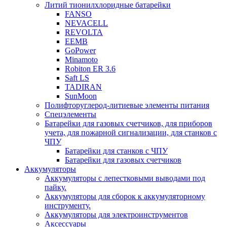
Литий тионилхлоридные батарейки
FANSO
NEVACELL
REVOLTA
EEMB
GoPower
Minamoto
Robiton ER 3.6
Saft LS
TADIRAN
SunMoon
Полифторуглерод-литиевые элементы питания
Спецэлементы
Батарейки для газовых счетчиков, для приборов
учета, для пожарной сигнализации, для станков с
ЧПУ
Батарейки для станков с ЧПУ
Батарейки для газовых счетчиков
Аккумуляторы
Аккумуляторы с лепестковыми выводами под
пайку.
Аккумуляторы для сборок к аккумуляторному
инструменту.
Аккумуляторы для электроинструментов
Аксессуары