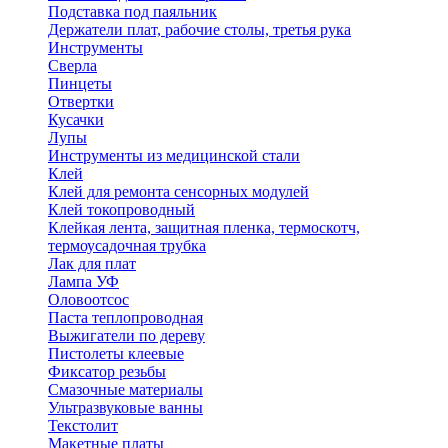
Подставка под паяльник
Держатели плат, рабочие столы, третья рука
Инструменты
Сверла
Пинцеты
Отвертки
Кусачки
Лупы
Инструменты из медицинской стали
Клей
Клей для ремонта сенсорных модулей
Клей токопроводный
Клейкая лента, защитная пленка, термоскотч,
термоусадочная трубка
Лак для плат
Лампа УФ
Оловоотсос
Паста теплопроводная
Выжигатели по дереву
Пистолеты клеевые
Фиксатор резьбы
Смазочные материалы
Ультразвуковые ванны
Текстолит
Макетные платы