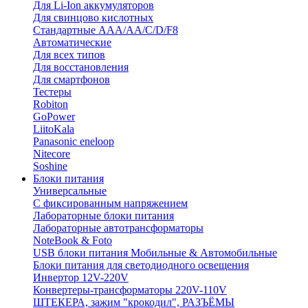
Для Li-Ion аккумуляторов
Для свинцово кислотных
Стандартные ААА/АА/С/D/F8
Автоматические
Для всех типов
Для восстановления
Для смартфонов
Тестеры
Robiton
GoPower
LiitoKala
Panasonic eneloop
Nitecore
Soshine
Блоки питания
Универсальные
C фиксированным напряжением
Лабораторные блоки питания
Лабораторные автотрансформаторы
NoteBook & Foto
USB блоки питания Мобильные & Автомобильные
Блоки питания для светодиодного освещения
Инвертор 12V-220V
Конвертеры-трансформаторы 220V-110V
ШТЕКЕРА, зажим "крокодил", РАЗЪЁМЫ