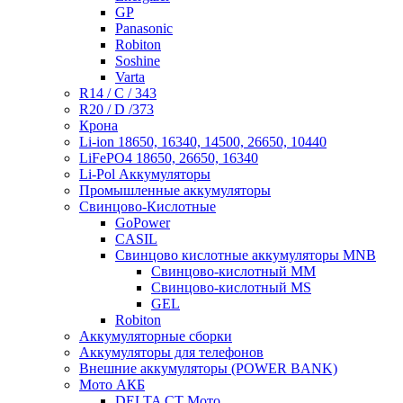
GP
Panasonic
Robiton
Soshine
Varta
R14 / C / 343
R20 / D /373
Крона
Li-ion 18650, 16340, 14500, 26650, 10440
LiFePO4 18650, 26650, 16340
Li-Pol Аккумуляторы
Промышленные аккумуляторы
Свинцово-Кислотные
GoPower
CASIL
Свинцово кислотные аккумуляторы MNB
Cвинцово-кислотный MM
Cвинцово-кислотный MS
GEL
Robiton
Аккумуляторные сборки
Аккумуляторы для телефонов
Внешние аккумуляторы (POWER BANK)
Мото АКБ
DELTA CT Мото