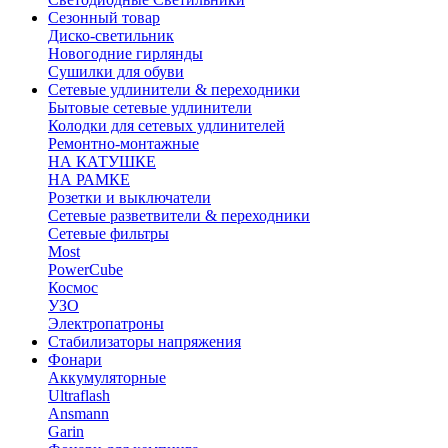
Сезонный товар
Диско-светильник
Новогодние гирлянды
Сушилки для обуви
Сетевые удлинители & переходники
Бытовые сетевые удлинители
Колодки для сетевых удлинителей
Ремонтно-монтажные
НА КАТУШКЕ
НА РАМКЕ
Розетки и выключатели
Сетевые разветвители & переходники
Сетевые фильтры
Most
PowerCube
Космос
УЗО
Электропатроны
Стабилизаторы напряжения
Фонари
Аккумуляторные
Ultraflash
Ansmann
Garin