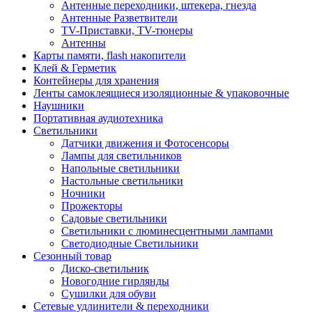
Антенные переходники, штекера, гнезда
Антенные Разветвители
TV-Приставки, TV-тюнеры
Антенны
Карты памяти, flash накопители
Клей & Герметик
Контейнеры для хранения
Ленты самоклеящиеся изоляционные & упаковочные
Наушники
Портативная аудиотехника
Светильники
Датчики движения и Фотосенсоры
Лампы для светильников
Напольные светильники
Настольные светильники
Ночники
Прожекторы
Садовые светильники
Светильники с люминесцентными лампами
Светодиодные Светильники
Сезонный товар
Диско-светильник
Новогодние гирлянды
Сушилки для обуви
Сетевые удлинители & переходники