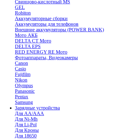
Cвинцово-кислотный MS
GEL
Robiton
Аккумуляторные сборки
Аккумуляторы для телефонов
Внешние аккумуляторы (POWER BANK)
Мото АКБ
DELTA CT Мото
DELTA EPS
RED ENERGY RE Мото
Фотоаппараты, Видеокамеры
Canon
Casio
Fujifilm
Nikon
Olympus
Panasonic
Pentax
Samsung
Зарядные устройства
Для AA/AAA
Для Ni-Mh
Для Li-Pol
Для Кроны
Для 18650