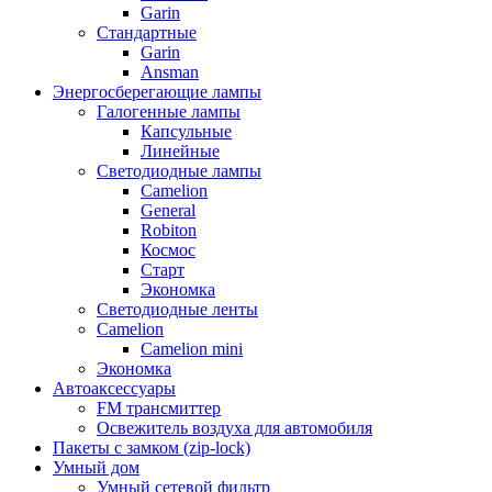
Garin
Стандартные
Garin
Ansman
Энергосберегающие лампы
Галогенные лампы
Капсульные
Линейные
Светодиодные лампы
Camelion
General
Robiton
Космос
Старт
Экономка
Светодиодные ленты
Camelion
Camelion mini
Экономка
Автоаксессуары
FM трансмиттер
Освежитель воздуха для автомобиля
Пакеты с замком (zip-lock)
Умный дом
Умный сетевой фильтр