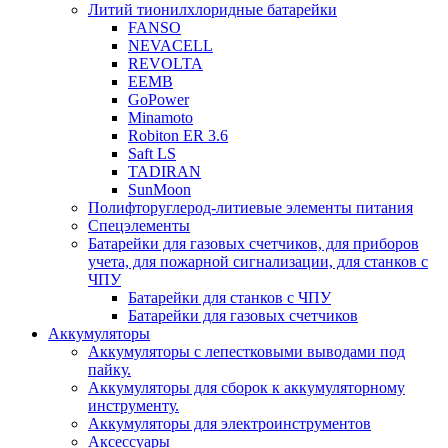
Литий тионилхлоридные батарейки
FANSO
NEVACELL
REVOLTA
EEMB
GoPower
Minamoto
Robiton ER 3.6
Saft LS
TADIRAN
SunMoon
Полифторуглерод-литиевые элементы питания
Спецэлементы
Батарейки для газовых счетчиков, для приборов
учета, для пожарной сигнализации, для станков с
ЧПУ
Батарейки для станков с ЧПУ
Батарейки для газовых счетчиков
Аккумуляторы
Аккумуляторы с лепестковыми выводами под
пайку.
Аккумуляторы для сборок к аккумуляторному
инструменту.
Аккумуляторы для электроинструментов
Аксессуары