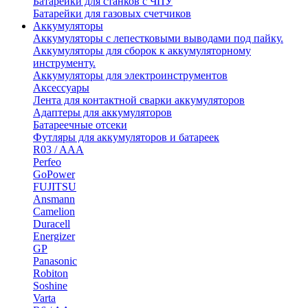
Батарейки для станков с ЧПУ
Батарейки для газовых счетчиков
Аккумуляторы
Аккумуляторы с лепестковыми выводами под пайку.
Аккумуляторы для сборок к аккумуляторному
инструменту.
Аккумуляторы для электроинструментов
Аксессуары
Лента для контактной сварки аккумуляторов
Адаптеры для аккумуляторов
Батареечные отсеки
Футляры для аккумуляторов и батареек
R03 / AAA
Perfeo
GoPower
FUJITSU
Ansmann
Camelion
Duracell
Energizer
GP
Panasonic
Robiton
Soshine
Varta