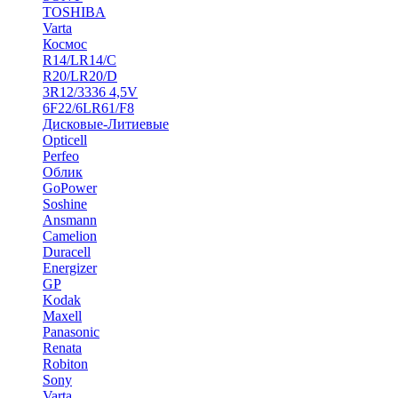
TOSHIBA
Varta
Космос
R14/LR14/C
R20/LR20/D
3R12/3336 4,5V
6F22/6LR61/F8
Дисковые-Литиевые
Opticell
Perfeo
Облик
GoPower
Soshine
Ansmann
Camelion
Duracell
Energizer
GP
Kodak
Maxell
Panasonic
Renata
Robiton
Sony
Varta