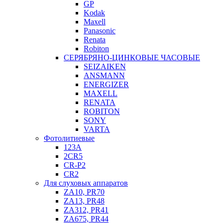
GP
Kodak
Maxell
Panasonic
Renata
Robiton
СЕРЯБРЯНО-ЦИНКОВЫЕ ЧАСОВЫЕ
SEIZAIKEN
ANSMANN
ENERGIZER
MAXELL
RENATA
ROBITON
SONY
VARTA
Фотолитиевые
123A
2CR5
CR-P2
CR2
Для слуховых аппаратов
ZA10, PR70
ZA13, PR48
ZA312, PR41
ZA675, PR44