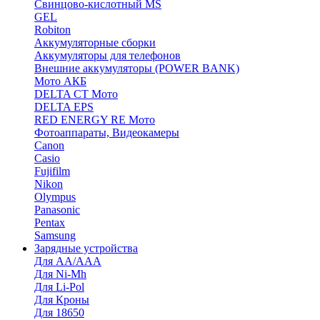
Cвинцово-кислотный MS
GEL
Robiton
Аккумуляторные сборки
Аккумуляторы для телефонов
Внешние аккумуляторы (POWER BANK)
Мото АКБ
DELTA CT Мото
DELTA EPS
RED ENERGY RE Мото
Фотоаппараты, Видеокамеры
Canon
Casio
Fujifilm
Nikon
Olympus
Panasonic
Pentax
Samsung
Зарядные устройства
Для AA/AAA
Для Ni-Mh
Для Li-Pol
Для Кроны
Для 18650