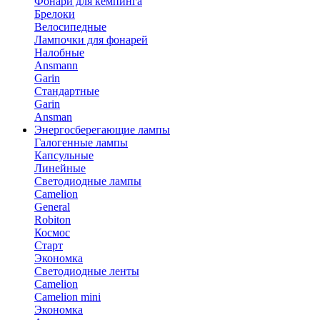
Фонари для кемпинга
Брелоки
Велосипедные
Лампочки для фонарей
Налобные
Ansmann
Garin
Стандартные
Garin
Ansman
Энергосберегающие лампы
Галогенные лампы
Капсульные
Линейные
Светодиодные лампы
Camelion
General
Robiton
Космос
Старт
Экономка
Светодиодные ленты
Camelion
Camelion mini
Экономка