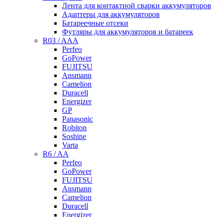
Лента для контактной сварки аккумуляторов
Адаптеры для аккумуляторов
Батареечные отсеки
Футляры для аккумуляторов и батареек
R03 / AAA
Perfeo
GoPower
FUJITSU
Ansmann
Camelion
Duracell
Energizer
GP
Panasonic
Robiton
Soshine
Varta
R6 / AA
Perfeo
GoPower
FUJITSU
Ansmann
Camelion
Duracell
Energizer