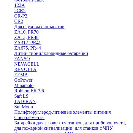
123A
2CR5
CR-P2
CR2
Для слуховых аппаратов
ZA10, PR70
ZA13, PR48
ZA312, PR41
ZA675, PR44
Литий тионилхлоридные батарейки
FANSO
NEVACELL
REVOLTA
EEMB
GoPower
Minamoto
Robiton ER 3.6
Saft LS
TADIRAN
SunMoon
Полифторуглерод-литиевые элементы питания
Спецэлементы
Батарейки для газовых счетчиков, для приборов учета,
для пожарной сигнализации, для станков с ЧПУ