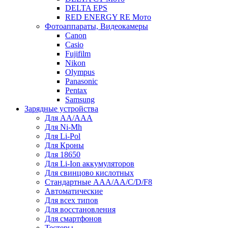
DELTA EPS
RED ENERGY RE Мото
Фотоаппараты, Видеокамеры
Canon
Casio
Fujifilm
Nikon
Olympus
Panasonic
Pentax
Samsung
Зарядные устройства
Для AA/AAA
Для Ni-Mh
Для Li-Pol
Для Кроны
Для 18650
Для Li-Ion аккумуляторов
Для свинцово кислотных
Стандартные ААА/АА/С/D/F8
Автоматические
Для всех типов
Для восстановления
Для смартфонов
Тестеры