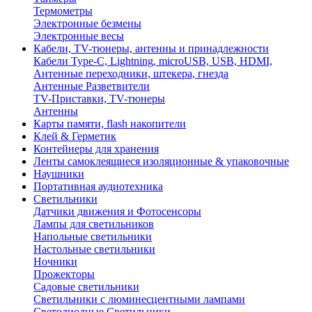
Термометры
Электронные безмены
Электронные весы
Кабели, TV-тюнеры, антенны и принадлежности
Кабели Type-C, Lightning, microUSB, USB, HDMI,
Антенные переходники, штекера, гнезда
Антенные Разветвители
TV-Приставки, TV-тюнеры
Антенны
Карты памяти, flash накопители
Клей & Герметик
Контейнеры для хранения
Ленты самоклеящиеся изоляционные & упаковочные
Наушники
Портативная аудиотехника
Светильники
Датчики движения и Фотосенсоры
Лампы для светильников
Напольные светильники
Настольные светильники
Ночники
Прожекторы
Садовые светильники
Светильники с люминесцентными лампами
Светодиодные Светильники