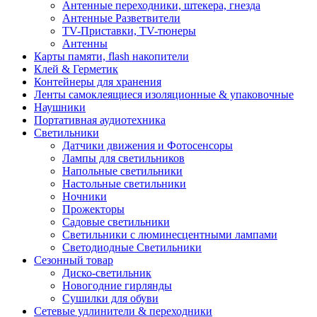
Антенные переходники, штекера, гнезда
Антенные Разветвители
TV-Приставки, TV-тюнеры
Антенны
Карты памяти, flash накопители
Клей & Герметик
Контейнеры для хранения
Ленты самоклеящиеся изоляционные & упаковочные
Наушники
Портативная аудиотехника
Светильники
Датчики движения и Фотосенсоры
Лампы для светильников
Напольные светильники
Настольные светильники
Ночники
Прожекторы
Садовые светильники
Светильники с люминесцентными лампами
Светодиодные Светильники
Сезонный товар
Диско-светильник
Новогодние гирлянды
Сушилки для обуви
Сетевые удлинители & переходники