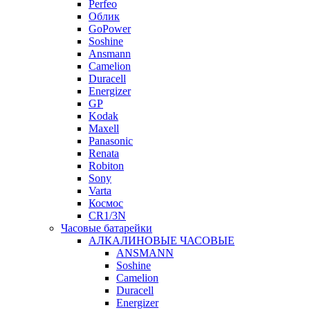
Perfeo
Облик
GoPower
Soshine
Ansmann
Camelion
Duracell
Energizer
GP
Kodak
Maxell
Panasonic
Renata
Robiton
Sony
Varta
Космос
CR1/3N
Часовые батарейки
АЛКАЛИНОВЫЕ ЧАСОВЫЕ
ANSMANN
Soshine
Camelion
Duracell
Energizer