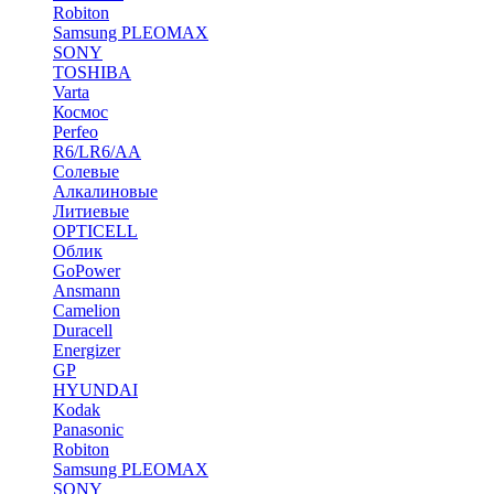
Robiton
Samsung PLEOMAX
SONY
TOSHIBA
Varta
Космос
Perfeo
R6/LR6/AA
Солевые
Алкалиновые
Литиевые
OPTICELL
Облик
GoPower
Ansmann
Camelion
Duracell
Energizer
GP
HYUNDAI
Kodak
Panasonic
Robiton
Samsung PLEOMAX
SONY