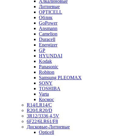
Алкалиновые
Литиевые
OPTICELL
Облик
GoPower
Ansmann
Camelion
Duracell
Energizer
GP
HYUNDAI
Kodak
Panasonic
Robiton
Samsung PLEOMAX
SONY
TOSHIBA
Varta
Космос
R14/LR14/C
R20/LR20/D
3R12/3336 4,5V
6F22/6LR61/F8
Дисковые-Литиевые
Opticell