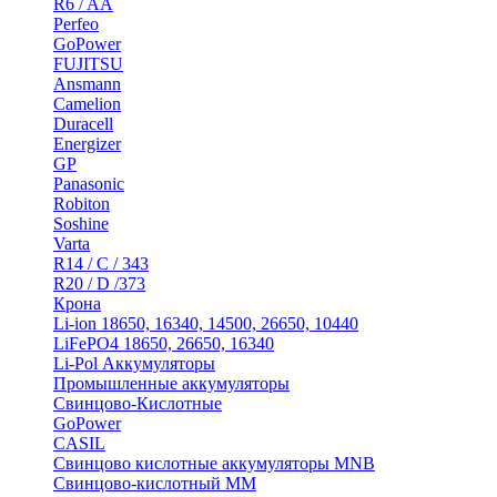
R6 / AA
Perfeo
GoPower
FUJITSU
Ansmann
Camelion
Duracell
Energizer
GP
Panasonic
Robiton
Soshine
Varta
R14 / C / 343
R20 / D /373
Крона
Li-ion 18650, 16340, 14500, 26650, 10440
LiFePO4 18650, 26650, 16340
Li-Pol Аккумуляторы
Промышленные аккумуляторы
Свинцово-Кислотные
GoPower
CASIL
Свинцово кислотные аккумуляторы MNB
Cвинцово-кислотный MM