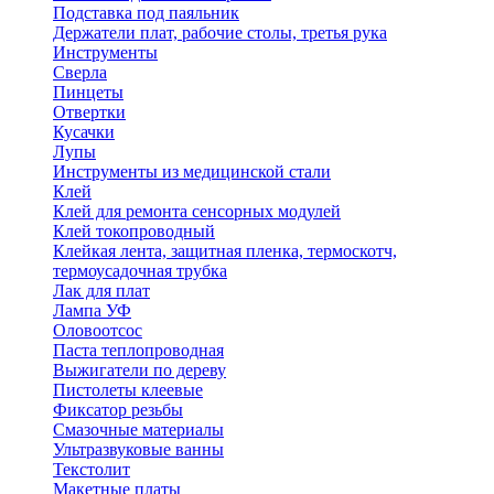
Подставка под паяльник
Держатели плат, рабочие столы, третья рука
Инструменты
Сверла
Пинцеты
Отвертки
Кусачки
Лупы
Инструменты из медицинской стали
Клей
Клей для ремонта сенсорных модулей
Клей токопроводный
Клейкая лента, защитная пленка, термоскотч,
термоусадочная трубка
Лак для плат
Лампа УФ
Оловоотсос
Паста теплопроводная
Выжигатели по дереву
Пистолеты клеевые
Фиксатор резьбы
Смазочные материалы
Ультразвуковые ванны
Текстолит
Макетные платы