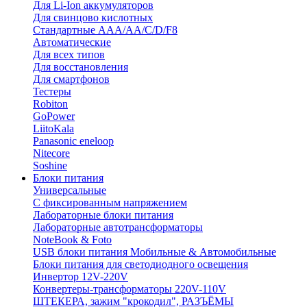
Для Li-Ion аккумуляторов
Для свинцово кислотных
Стандартные ААА/АА/С/D/F8
Автоматические
Для всех типов
Для восстановления
Для смартфонов
Тестеры
Robiton
GoPower
LiitoKala
Panasonic eneloop
Nitecore
Soshine
Блоки питания
Универсальные
C фиксированным напряжением
Лабораторные блоки питания
Лабораторные автотрансформаторы
NoteBook & Foto
USB блоки питания Мобильные & Автомобильные
Блоки питания для светодиодного освещения
Инвертор 12V-220V
Конвертеры-трансформаторы 220V-110V
ШТЕКЕРА, зажим "крокодил", РАЗЪЁМЫ