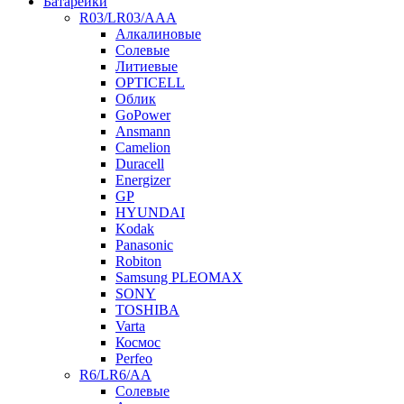
Батарейки
R03/LR03/AAA
Алкалиновые
Солевые
Литиевые
OPTICELL
Облик
GoPower
Ansmann
Camelion
Duracell
Energizer
GP
HYUNDAI
Kodak
Panasonic
Robiton
Samsung PLEOMAX
SONY
TOSHIBA
Varta
Космос
Perfeo
R6/LR6/AA
Солевые