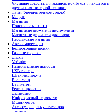
Чистящие средства для экранов, ноутбуков, планшетов и
другой компьютерной техники.
Лупы (Увеличительное стекло)
Модули
Магниты
Поисковые магниты
Магнитные держатели инструмента
Магнитные держатели для сварки
Неодимовые магниты
Автокомпрессоры
Беспроводные звонки
Газовые горелки
Диски
Verbatim
Измерительные приборы
USB тестеры
Штангенциркуль
Вольтметр
Ваттметры
Реле напряжения
Дальномер
Инфракрасный термометр
Мультиметры
Аксессуары для мультиметров
Таймеры