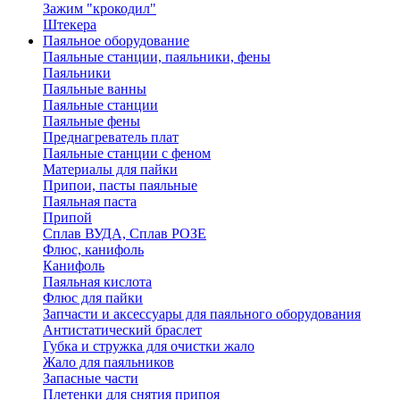
Зажим "крокодил"
Штекера
Паяльное оборудование
Паяльные станции, паяльники, фены
Паяльники
Паяльные ванны
Паяльные станции
Паяльные фены
Преднагреватель плат
Паяльные станции с феном
Материалы для пайки
Припои, пасты паяльные
Паяльная паста
Припой
Сплав ВУДА, Сплав РОЗЕ
Флюс, канифоль
Канифоль
Паяльная кислота
Флюс для пайки
Запчасти и аксессуары для паяльного оборудования
Антистатический браслет
Губка и стружка для очистки жало
Жало для паяльников
Запасные части
Плетенки для снятия припоя