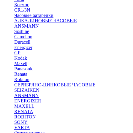
Космос
CR1/3N
Часовые батарейки
АЛКАЛИНОВЫЕ ЧАСОВЫЕ
ANSMANN
Soshine
Camelion
Duracell
Energizer
GP
Kodak
Maxell
Panasonic
Renata
Robiton
СЕРЯБРЯНО-ЦИНКОВЫЕ ЧАСОВЫЕ
SEIZAIKEN
ANSMANN
ENERGIZER
MAXELL
RENATA
ROBITON
SONY
VARTA
Фотолитиевые