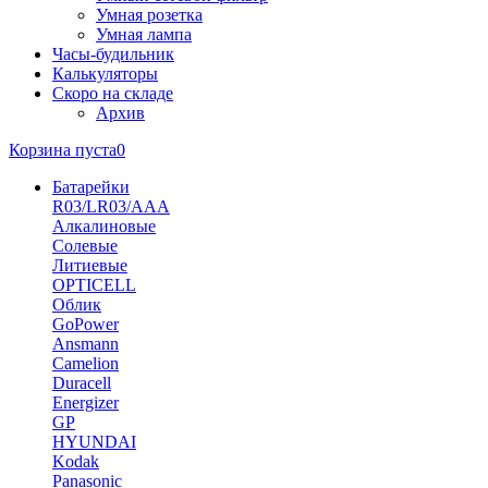
Умная розетка
Умная лампа
Часы-будильник
Калькуляторы
Скоро на складе
Архив
Корзина пуста
0
Батарейки
R03/LR03/AAA
Алкалиновые
Солевые
Литиевые
OPTICELL
Облик
GoPower
Ansmann
Camelion
Duracell
Energizer
GP
HYUNDAI
Kodak
Panasonic