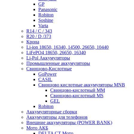
GP
Panasonic
Robiton
Soshine
Varta
R14 / C / 343
R20 / D /373
Крона
Li-ion 18650, 16340, 14500, 26650, 10440
LiFePO4 18650, 26650, 16340
Li-Pol Аккумуляторы
Промышленные аккумуляторы
Свинцово-Кислотные
GoPower
CASIL
Свинцово кислотные аккумуляторы MNB
Cвинцово-кислотный MM
Cвинцово-кислотный MS
GEL
Robiton
Аккумуляторные сборки
Аккумуляторы для телефонов
Внешние аккумуляторы (POWER BANK)
Мото АКБ
DELTA CT Мото