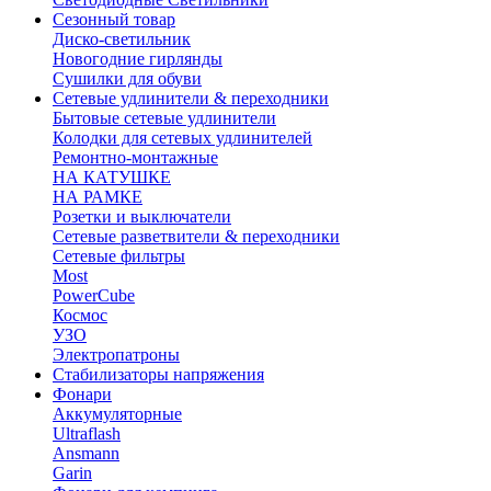
Сезонный товар
Диско-светильник
Новогодние гирлянды
Сушилки для обуви
Сетевые удлинители & переходники
Бытовые сетевые удлинители
Колодки для сетевых удлинителей
Ремонтно-монтажные
НА КАТУШКЕ
НА РАМКЕ
Розетки и выключатели
Сетевые разветвители & переходники
Сетевые фильтры
Most
PowerCube
Космос
УЗО
Электропатроны
Стабилизаторы напряжения
Фонари
Аккумуляторные
Ultraflash
Ansmann
Garin