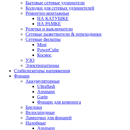
Бытовые сетевые удлинители
Колодки для сетевых удлинителей
Ремонтно-монтажные
НА КАТУШКЕ
НА РАМКЕ
Розетки и выключатели
Сетевые разветвители & переходники
Сетевые фильтры
Most
PowerCube
Космос
УЗО
Электропатроны
Стабилизаторы напряжения
Фонари
Аккумуляторные
Ultraflash
Ansmann
Garin
Фонари для кемпинга
Брелоки
Велосипедные
Лампочки для фонарей
Налобные
Ansmann