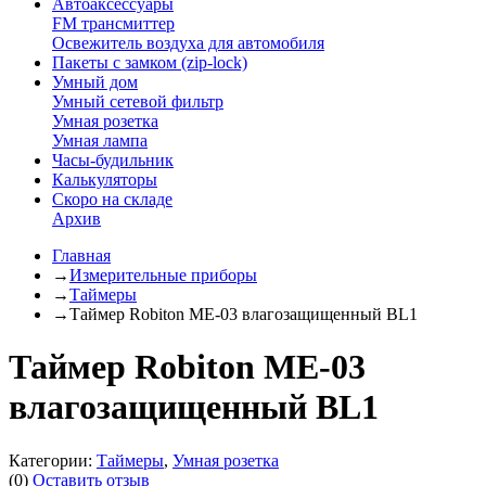
Автоаксессуары
FM трансмиттер
Освежитель воздуха для автомобиля
Пакеты с замком (zip-lock)
Умный дом
Умный сетевой фильтр
Умная розетка
Умная лампа
Часы-будильник
Калькуляторы
Скоро на складе
Архив
Главная
→
Измерительные приборы
→
Таймеры
→
Таймер Robiton ME-03 влагозащищенный BL1
Таймер Robiton ME-03
влагозащищенный BL1
Категории:
Таймеры
,
Умная розетка
(0)
Оставить отзыв