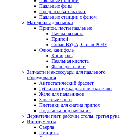
Паяльные станции
Паяльные фены
Преднагреватель плат
Паяльные станции с феном
Материалы для пайки
Припои, пасты паяльные
Паяльная паста
Припой
Сплав ВУДА, Сплав РОЗЕ
Флюс, канифоль
Канифоль
Паяльная кислота
Флюс для пайки
Запчасти и аксессуары для паяльного
оборудования
Антистатический браслет
Губка и стружка для очистки жало
Жало для паяльников
Запасные части
Плетенки для снятия припоя
Подставка под паяльник
Держатели плат, рабочие столы, третья рука
Инструменты
Сверла
Пинцеты