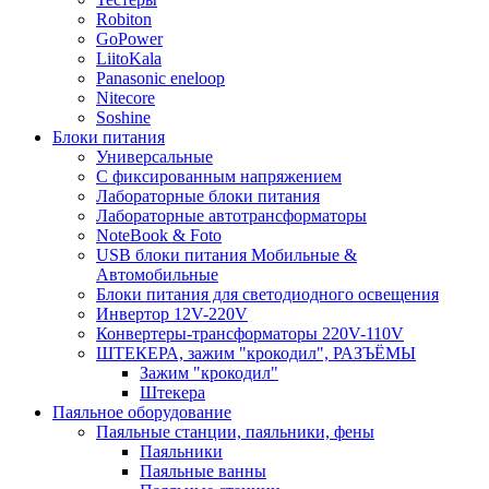
Robiton
GoPower
LiitoKala
Panasonic eneloop
Nitecore
Soshine
Блоки питания
Универсальные
C фиксированным напряжением
Лабораторные блоки питания
Лабораторные автотрансформаторы
NoteBook & Foto
USB блоки питания Мобильные &
Автомобильные
Блоки питания для светодиодного освещения
Инвертор 12V-220V
Конвертеры-трансформаторы 220V-110V
ШТЕКЕРА, зажим "крокодил", РАЗЪЁМЫ
Зажим "крокодил"
Штекера
Паяльное оборудование
Паяльные станции, паяльники, фены
Паяльники
Паяльные ванны