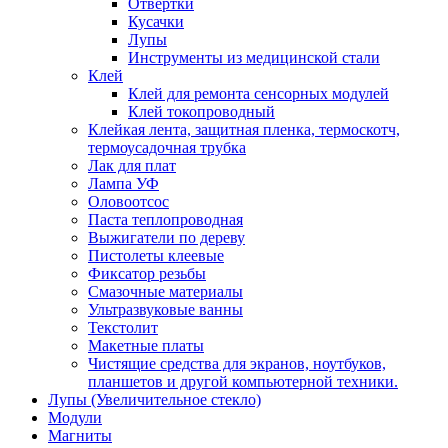
Отвертки
Кусачки
Лупы
Инструменты из медицинской стали
Клей
Клей для ремонта сенсорных модулей
Клей токопроводный
Клейкая лента, защитная пленка, термоскотч,
термоусадочная трубка
Лак для плат
Лампа УФ
Оловоотсос
Паста теплопроводная
Выжигатели по дереву
Пистолеты клеевые
Фиксатор резьбы
Смазочные материалы
Ультразвуковые ванны
Текстолит
Макетные платы
Чистящие средства для экранов, ноутбуков,
планшетов и другой компьютерной техники.
Лупы (Увеличительное стекло)
Модули
Магниты