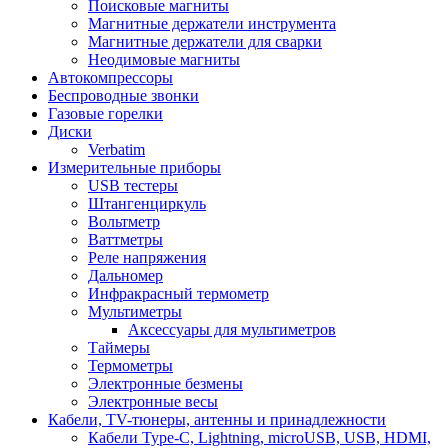
Поисковые магниты
Магнитные держатели инструмента
Магнитные держатели для сварки
Неодимовые магниты
Автокомпрессоры
Беспроводные звонки
Газовые горелки
Диски
Verbatim
Измерительные приборы
USB тестеры
Штангенциркуль
Вольтметр
Ваттметры
Реле напряжения
Дальномер
Инфракрасный термометр
Мультиметры
Аксессуары для мультиметров
Таймеры
Термометры
Электронные безмены
Электронные весы
Кабели, TV-тюнеры, антенны и принадлежности
Кабели Type-C, Lightning, microUSB, USB, HDMI,