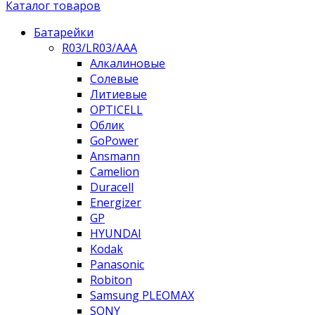
Каталог товаров
Батарейки
R03/LR03/AAA
Алкалиновые
Солевые
Литиевые
OPTICELL
Облик
GoPower
Ansmann
Camelion
Duracell
Energizer
GP
HYUNDAI
Kodak
Panasonic
Robiton
Samsung PLEOMAX
SONY