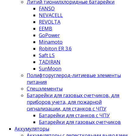
Литий тионилхлоридные батарейки
FANSO
NEVACELL
REVOLTA
EEMB
GoPower
Minamoto
Robiton ER 3.6
Saft LS
TADIRAN
SunMoon
Полифторуглерод-литиевые элементы
питания
Спецэлементы
Батарейки для газовых счетчиков, для
приборов учета, для пожарной
сигнализации, для станков с ЧПУ
Батарейки для станков с ЧПУ
Батарейки для газовых счетчиков
Аккумуляторы
Аккумуляторы с лепестковыми выводами