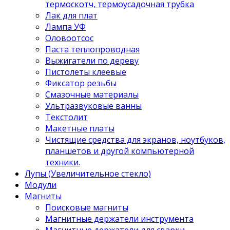
термоскотч, термоусадочная трубка
Лак для плат
Лампа УФ
Оловоотсос
Паста теплопроводная
Выжигатели по дереву
Пистолеты клеевые
Фиксатор резьбы
Смазочные материалы
Ультразвуковые ванны
Текстолит
Макетные платы
Чистящие средства для экранов, ноутбуков,
планшетов и другой компьютерной
техники.
Лупы (Увеличительное стекло)
Модули
Магниты
Поисковые магниты
Магнитные держатели инструмента