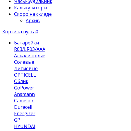
Часы-будильник
Калькуляторы
Скоро на складе
Архив
Корзина пуста
0
Батарейки
R03/LR03/AAA
Алкалиновые
Солевые
Литиевые
OPTICELL
Облик
GoPower
Ansmann
Camelion
Duracell
Energizer
GP
HYUNDAI