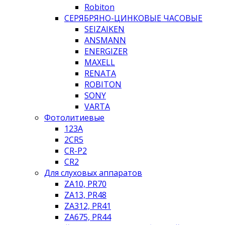
Robiton
СЕРЯБРЯНО-ЦИНКОВЫЕ ЧАСОВЫЕ
SEIZAIKEN
ANSMANN
ENERGIZER
MAXELL
RENATA
ROBITON
SONY
VARTA
Фотолитиевые
123A
2CR5
CR-P2
CR2
Для слуховых аппаратов
ZA10, PR70
ZA13, PR48
ZA312, PR41
ZA675, PR44