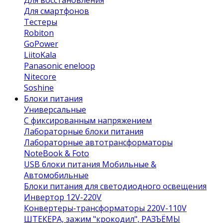
Для восстановления
Для смартфонов
Тестеры
Robiton
GoPower
LiitoKala
Panasonic eneloop
Nitecore
Soshine
Блоки питания
Универсальные
C фиксированным напряжением
Лабораторные блоки питания
Лабораторные автотрансформаторы
NoteBook & Foto
USB блоки питания Мобильные &
Автомобильные
Блоки питания для светодиодного освещения
Инвертор 12V-220V
Конвертеры-трансформаторы 220V-110V
ШТЕКЕРА, зажим "крокодил", РАЗЪЁМЫ