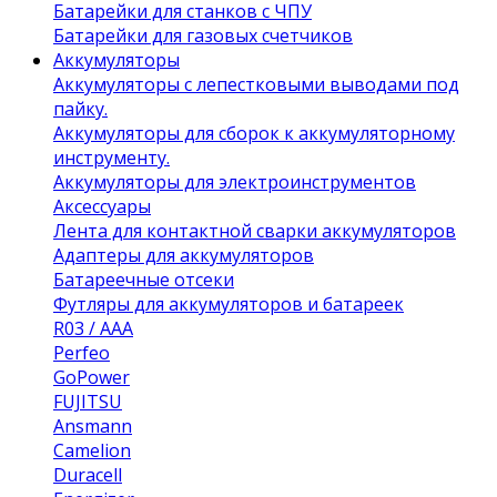
Батарейки для станков с ЧПУ
Батарейки для газовых счетчиков
Аккумуляторы
Аккумуляторы с лепестковыми выводами под
пайку.
Аккумуляторы для сборок к аккумуляторному
инструменту.
Аккумуляторы для электроинструментов
Аксессуары
Лента для контактной сварки аккумуляторов
Адаптеры для аккумуляторов
Батареечные отсеки
Футляры для аккумуляторов и батареек
R03 / AAA
Perfeo
GoPower
FUJITSU
Ansmann
Camelion
Duracell