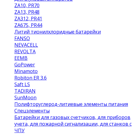
ZA10, PR70
ZA13, PR48
ZA312, PR41
ZA675, PR44
Литий тионилхлоридные батарейки
FANSO
NEVACELL
REVOLTA
EEMB
GoPower
Minamoto
Robiton ER 3.6
Saft LS
TADIRAN
SunMoon
Полифторуглерод-литиевые элементы питания
Спецэлементы
Батарейки для газовых счетчиков, для приборов
учета, для пожарной сигнализации, для станков с
ЧПУ