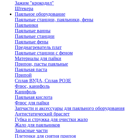
Зажим "крокодил"
Штекера
Паяльное оборудование
Паяльные станции, паяльники, фены
Паяльники
Паяльные ванны
Паяльные станции
Паяльные фены
Преднагреватель плат
Паяльные станции с феном
Материалы для пайки
Припои, пасты паяльные
Паяльная паста
Припой
Сплав ВУДА, Сплав РОЗЕ
Флюс, канифоль
Канифоль
Паяльная кислота
Флюс для пайки
Запчасти и аксессуары для паяльного оборудования
Антистатический браслет
Губка и стружка для очистки жало
Жало для паяльников
Запасные части
Плетенки для снятия припоя