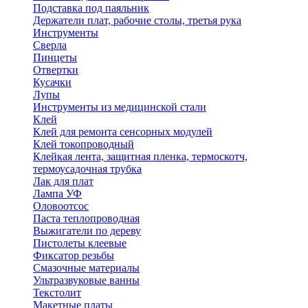
Подставка под паяльник
Держатели плат, рабочие столы, третья рука
Инструменты
Сверла
Пинцеты
Отвертки
Кусачки
Лупы
Инструменты из медицинской стали
Клей
Клей для ремонта сенсорных модулей
Клей токопроводный
Клейкая лента, защитная пленка, термоскотч,
термоусадочная трубка
Лак для плат
Лампа УФ
Оловоотсос
Паста теплопроводная
Выжигатели по дереву
Пистолеты клеевые
Фиксатор резьбы
Смазочные материалы
Ультразвуковые ванны
Текстолит
Макетные платы