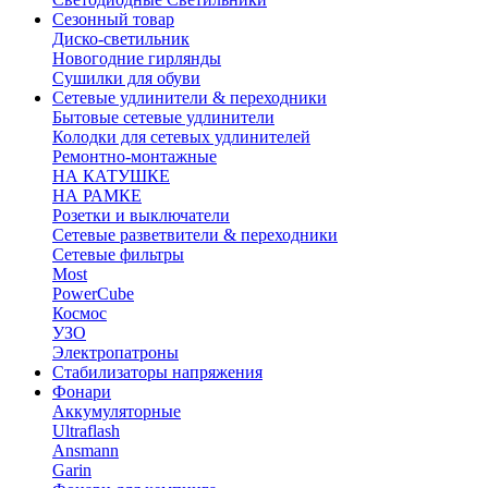
Сезонный товар
Диско-светильник
Новогодние гирлянды
Сушилки для обуви
Сетевые удлинители & переходники
Бытовые сетевые удлинители
Колодки для сетевых удлинителей
Ремонтно-монтажные
НА КАТУШКЕ
НА РАМКЕ
Розетки и выключатели
Сетевые разветвители & переходники
Сетевые фильтры
Most
PowerCube
Космос
УЗО
Электропатроны
Стабилизаторы напряжения
Фонари
Аккумуляторные
Ultraflash
Ansmann
Garin