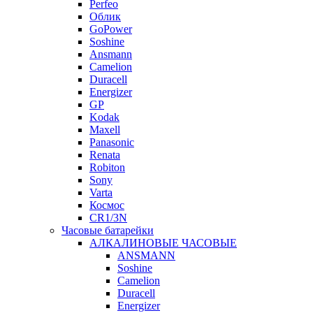
Perfeo
Облик
GoPower
Soshine
Ansmann
Camelion
Duracell
Energizer
GP
Kodak
Maxell
Panasonic
Renata
Robiton
Sony
Varta
Космос
CR1/3N
Часовые батарейки
АЛКАЛИНОВЫЕ ЧАСОВЫЕ
ANSMANN
Soshine
Camelion
Duracell
Energizer