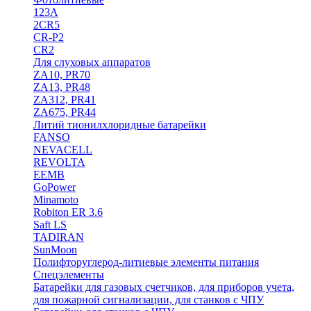
123A
2CR5
CR-P2
CR2
Для слуховых аппаратов
ZA10, PR70
ZA13, PR48
ZA312, PR41
ZA675, PR44
Литий тионилхлоридные батарейки
FANSO
NEVACELL
REVOLTA
EEMB
GoPower
Minamoto
Robiton ER 3.6
Saft LS
TADIRAN
SunMoon
Полифторуглерод-литиевые элементы питания
Спецэлементы
Батарейки для газовых счетчиков, для приборов учета,
для пожарной сигнализации, для станков с ЧПУ