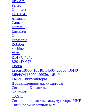
R6 / AA
Perfeo
GoPower
FUJITSU
Ansmann
Camelion
Duracell
Energizer
GP
Panasonic
Robiton
Soshine
Varta
R14 / C / 343
R20 / D /373
Крона
Li-ion 18650, 16340, 14500, 26650, 10440
LiFePO4 18650, 26650, 16340
Li-Pol Аккумуляторы
Промышленные аккумуляторы
Свинцово-Кислотные
GoPower
CASIL
Свинцово кислотные аккумуляторы MNB
Cвинцово-кислотный MM