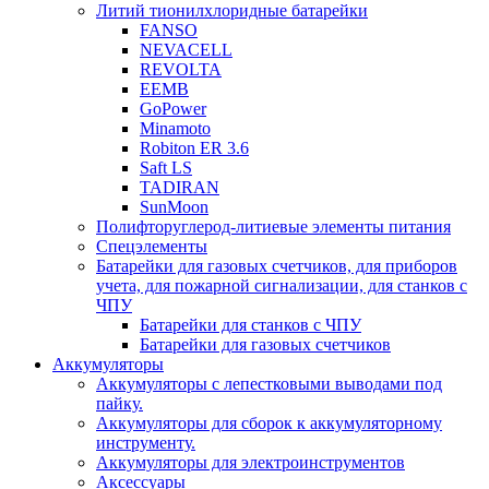
Литий тионилхлоридные батарейки
FANSO
NEVACELL
REVOLTA
EEMB
GoPower
Minamoto
Robiton ER 3.6
Saft LS
TADIRAN
SunMoon
Полифторуглерод-литиевые элементы питания
Спецэлементы
Батарейки для газовых счетчиков, для приборов
учета, для пожарной сигнализации, для станков с
ЧПУ
Батарейки для станков с ЧПУ
Батарейки для газовых счетчиков
Аккумуляторы
Аккумуляторы с лепестковыми выводами под
пайку.
Аккумуляторы для сборок к аккумуляторному
инструменту.
Аккумуляторы для электроинструментов
Аксессуары