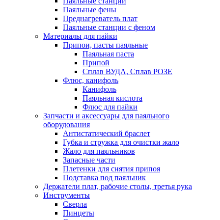
Паяльные станции
Паяльные фены
Преднагреватель плат
Паяльные станции с феном
Материалы для пайки
Припои, пасты паяльные
Паяльная паста
Припой
Сплав ВУДА, Сплав РОЗЕ
Флюс, канифоль
Канифоль
Паяльная кислота
Флюс для пайки
Запчасти и аксессуары для паяльного
оборудования
Антистатический браслет
Губка и стружка для очистки жало
Жало для паяльников
Запасные части
Плетенки для снятия припоя
Подставка под паяльник
Держатели плат, рабочие столы, третья рука
Инструменты
Сверла
Пинцеты