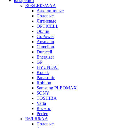
Батарейки
R03/LR03/AAA
Алкалиновые
Солевые
Литиевые
OPTICELL
Облик
GoPower
Ansmann
Camelion
Duracell
Energizer
GP
HYUNDAI
Kodak
Panasonic
Robiton
Samsung PLEOMAX
SONY
TOSHIBA
Varta
Космос
Perfeo
R6/LR6/AA
Солевые