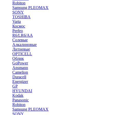
Robiton
Samsung PLEOMAX
SONY
TOSHIBA
Varta
Космос
Perfeo
R6/LR6/AA
Солевые
Алкалиновые
Литиевые
OPTICELL
Облик
GoPower
Ansmann
Camelion
Duracell
Energizer
GP
HYUNDAI
Kodak
Panasonic
Robiton
Samsung PLEOMAX
SONY