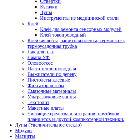
Отвертки
Кусачки
Лупы
Инструменты из медицинской стали
Клей
Клей для ремонта сенсорных модулей
Клей токопроводный
Клейкая лента, защитная пленка, термоскотч,
термоусадочная трубка
Лак для плат
Лампа УФ
Оловоотсос
Паста теплопроводная
Выжигатели по дереву
Пистолеты клеевые
Фиксатор резьбы
Смазочные материалы
Ультразвуковые ванны
Текстолит
Макетные платы
Чистящие средства для экранов, ноутбуков,
планшетов и другой компьютерной техники.
Лупы (Увеличительное стекло)
Модули
Магниты