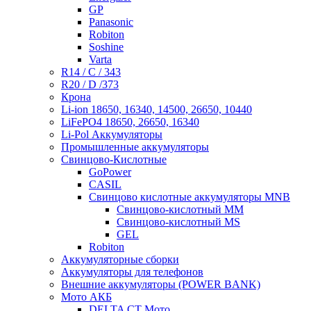
GP
Panasonic
Robiton
Soshine
Varta
R14 / C / 343
R20 / D /373
Крона
Li-ion 18650, 16340, 14500, 26650, 10440
LiFePO4 18650, 26650, 16340
Li-Pol Аккумуляторы
Промышленные аккумуляторы
Свинцово-Кислотные
GoPower
CASIL
Свинцово кислотные аккумуляторы MNB
Cвинцово-кислотный MM
Cвинцово-кислотный MS
GEL
Robiton
Аккумуляторные сборки
Аккумуляторы для телефонов
Внешние аккумуляторы (POWER BANK)
Мото АКБ
DELTA CT Мото