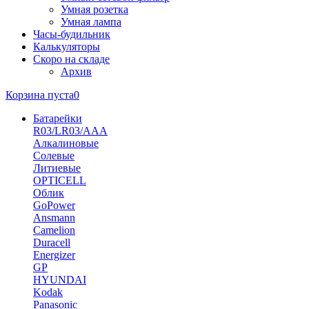
Умная розетка
Умная лампа
Часы-будильник
Калькуляторы
Скоро на складе
Архив
Корзина пуста
0
Батарейки
R03/LR03/AAA
Алкалиновые
Солевые
Литиевые
OPTICELL
Облик
GoPower
Ansmann
Camelion
Duracell
Energizer
GP
HYUNDAI
Kodak
Panasonic