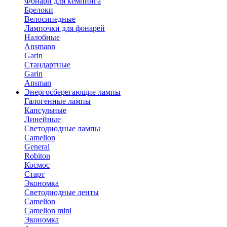
Фонари для кемпинга
Брелоки
Велосипедные
Лампочки для фонарей
Налобные
Ansmann
Garin
Стандартные
Garin
Ansman
Энергосберегающие лампы
Галогенные лампы
Капсульные
Линейные
Светодиодные лампы
Camelion
General
Robiton
Космос
Старт
Экономка
Светодиодные ленты
Camelion
Camelion mini
Экономка