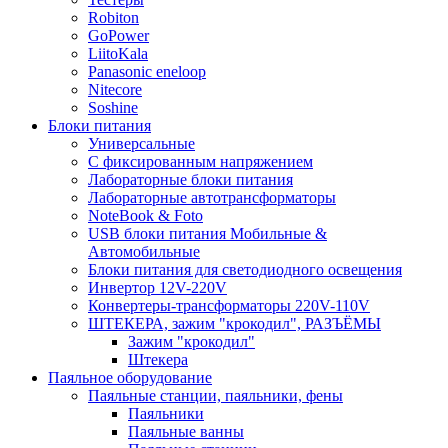
Robiton
GoPower
LiitoKala
Panasonic eneloop
Nitecore
Soshine
Блоки питания
Универсальные
C фиксированным напряжением
Лабораторные блоки питания
Лабораторные автотрансформаторы
NoteBook & Foto
USB блоки питания Мобильные &
Автомобильные
Блоки питания для светодиодного освещения
Инвертор 12V-220V
Конвертеры-трансформаторы 220V-110V
ШТЕКЕРА, зажим "крокодил", РАЗЪЁМЫ
Зажим "крокодил"
Штекера
Паяльное оборудование
Паяльные станции, паяльники, фены
Паяльники
Паяльные ванны