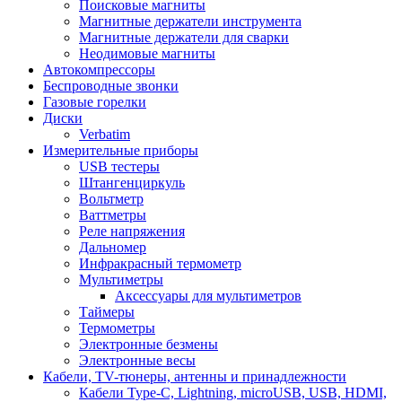
Поисковые магниты
Магнитные держатели инструмента
Магнитные держатели для сварки
Неодимовые магниты
Автокомпрессоры
Беспроводные звонки
Газовые горелки
Диски
Verbatim
Измерительные приборы
USB тестеры
Штангенциркуль
Вольтметр
Ваттметры
Реле напряжения
Дальномер
Инфракрасный термометр
Мультиметры
Аксессуары для мультиметров
Таймеры
Термометры
Электронные безмены
Электронные весы
Кабели, TV-тюнеры, антенны и принадлежности
Кабели Type-C, Lightning, microUSB, USB, HDMI,