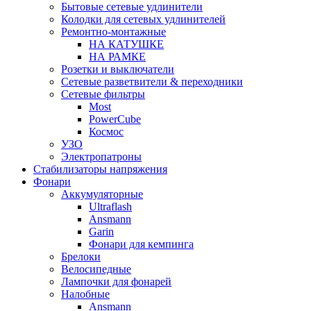
Бытовые сетевые удлинители
Колодки для сетевых удлинителей
Ремонтно-монтажные
НА КАТУШКЕ
НА РАМКЕ
Розетки и выключатели
Сетевые разветвители & переходники
Сетевые фильтры
Most
PowerCube
Космос
УЗО
Электропатроны
Стабилизаторы напряжения
Фонари
Аккумуляторные
Ultraflash
Ansmann
Garin
Фонари для кемпинга
Брелоки
Велосипедные
Лампочки для фонарей
Налобные
Ansmann