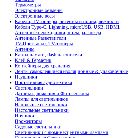
Термометры
Электронные безмены
Электронные весы
Кабели, TV-тюнеры, антенны и принадлежности
Кабели Type-C, Lightning, microUSB, USB, HDMI,
Антенные переходники, штекера, гнезда
Антенные Разветвители
TV-Приставки, TV-тюнеры
Антенны
Карты памяти, flash накопители
Клей & Герметик
Контейнеры для хранения
Ленты самоклеящиеся изоляционные & упаковочные
Наушники
Портативная аудиотехника
Светильники
Датчики движения и Фотосенсоры
Лампы для светильников
Напольные светильники
Настольные светильники
Ночники
Прожекторы
Садовые светильники
Светильники с люминесцентными лампами
Светодиодные Светильники