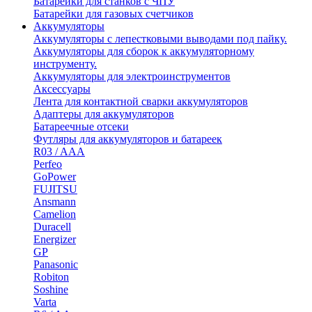
Батарейки для станков с ЧПУ
Батарейки для газовых счетчиков
Аккумуляторы
Аккумуляторы с лепестковыми выводами под пайку.
Аккумуляторы для сборок к аккумуляторному
инструменту.
Аккумуляторы для электроинструментов
Аксессуары
Лента для контактной сварки аккумуляторов
Адаптеры для аккумуляторов
Батареечные отсеки
Футляры для аккумуляторов и батареек
R03 / AAA
Perfeo
GoPower
FUJITSU
Ansmann
Camelion
Duracell
Energizer
GP
Panasonic
Robiton
Soshine
Varta