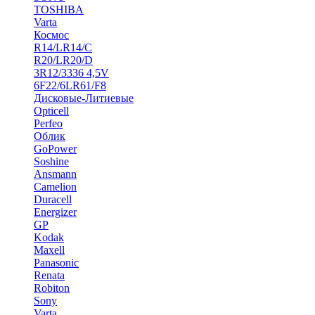
TOSHIBA
Varta
Космос
R14/LR14/C
R20/LR20/D
3R12/3336 4,5V
6F22/6LR61/F8
Дисковые-Литиевые
Opticell
Perfeo
Облик
GoPower
Soshine
Ansmann
Camelion
Duracell
Energizer
GP
Kodak
Maxell
Panasonic
Renata
Robiton
Sony
Varta