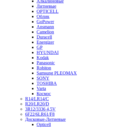
Алкалиновые
Литиевые
OPTICELL
Облик
GoPower
Ansmann
Camelion
Duracell
Energizer
GP
HYUNDAI
Kodak
Panasonic
Robiton
Samsung PLEOMAX
SONY
TOSHIBA
Varta
Космос
R14/LR14/C
R20/LR20/D
3R12/3336 4,5V
6F22/6LR61/F8
Дисковые-Литиевые
Opticell