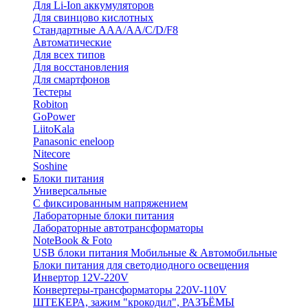
Для Li-Ion аккумуляторов
Для свинцово кислотных
Стандартные ААА/АА/С/D/F8
Автоматические
Для всех типов
Для восстановления
Для смартфонов
Тестеры
Robiton
GoPower
LiitoKala
Panasonic eneloop
Nitecore
Soshine
Блоки питания
Универсальные
C фиксированным напряжением
Лабораторные блоки питания
Лабораторные автотрансформаторы
NoteBook & Foto
USB блоки питания Мобильные & Автомобильные
Блоки питания для светодиодного освещения
Инвертор 12V-220V
Конвертеры-трансформаторы 220V-110V
ШТЕКЕРА, зажим "крокодил", РАЗЪЁМЫ