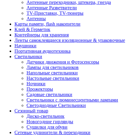
Антенные переходники, штекера, гнезда
Антенные Разветвители
TV-Приставки, TV-тюнеры
Антенны
Карты памяти, flash накопители
Клей & Герметик
Контейнеры для хранения
Ленты самоклеящиеся изоляционные & упаковочные
Наушники
Портативная аудиотехника
Светильники
Датчики движения и Фотосенсоры
Лампы для светильников
Напольные светильники
Настольные светильники
Ночники
Прожекторы
Садовые светильники
Светильники с люминесцентными лампами
Светодиодные Светильники
Сезонный товар
Диско-светильник
Новогодние гирлянды
Сушилки для обуви
Сетевые удлинители & переходники