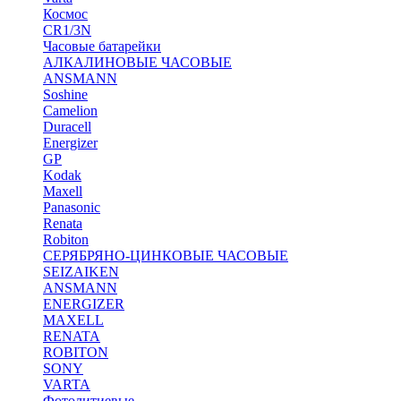
Космос
CR1/3N
Часовые батарейки
АЛКАЛИНОВЫЕ ЧАСОВЫЕ
ANSMANN
Soshine
Camelion
Duracell
Energizer
GP
Kodak
Maxell
Panasonic
Renata
Robiton
СЕРЯБРЯНО-ЦИНКОВЫЕ ЧАСОВЫЕ
SEIZAIKEN
ANSMANN
ENERGIZER
MAXELL
RENATA
ROBITON
SONY
VARTA
Фотолитиевые