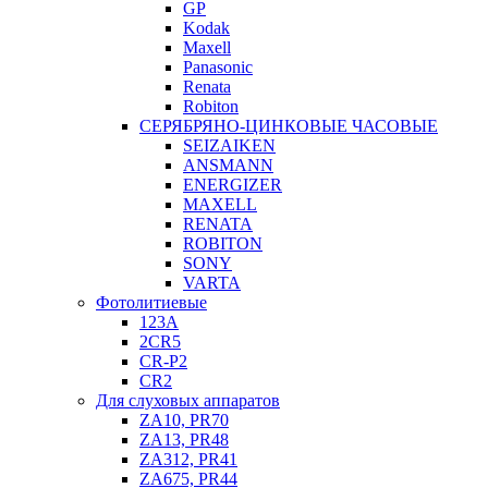
GP
Kodak
Maxell
Panasonic
Renata
Robiton
СЕРЯБРЯНО-ЦИНКОВЫЕ ЧАСОВЫЕ
SEIZAIKEN
ANSMANN
ENERGIZER
MAXELL
RENATA
ROBITON
SONY
VARTA
Фотолитиевые
123A
2CR5
CR-P2
CR2
Для слуховых аппаратов
ZA10, PR70
ZA13, PR48
ZA312, PR41
ZA675, PR44