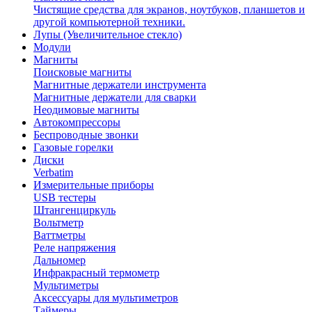
Чистящие средства для экранов, ноутбуков, планшетов и
другой компьютерной техники.
Лупы (Увеличительное стекло)
Модули
Магниты
Поисковые магниты
Магнитные держатели инструмента
Магнитные держатели для сварки
Неодимовые магниты
Автокомпрессоры
Беспроводные звонки
Газовые горелки
Диски
Verbatim
Измерительные приборы
USB тестеры
Штангенциркуль
Вольтметр
Ваттметры
Реле напряжения
Дальномер
Инфракрасный термометр
Мультиметры
Аксессуары для мультиметров
Таймеры