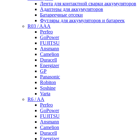
Лента для контактной сварки аккумуляторов
Адаптеры для аккумуляторов
Батареечные отсеки
Футляры для аккумуляторов и батареек
R03 / AAA
Perfeo
GoPower
FUJITSU
Ansmann
Camelion
Duracell
Energizer
GP
Panasonic
Robiton
Soshine
Varta
R6 / AA
Perfeo
GoPower
FUJITSU
Ansmann
Camelion
Duracell
Energizer