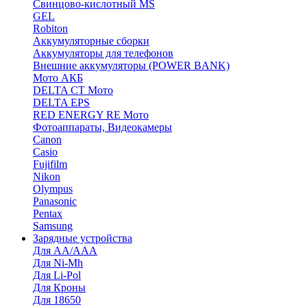
Cвинцово-кислотный MS
GEL
Robiton
Аккумуляторные сборки
Аккумуляторы для телефонов
Внешние аккумуляторы (POWER BANK)
Мото АКБ
DELTA CT Мото
DELTA EPS
RED ENERGY RE Мото
Фотоаппараты, Видеокамеры
Canon
Casio
Fujifilm
Nikon
Olympus
Panasonic
Pentax
Samsung
Зарядные устройства
Для AA/AAA
Для Ni-Mh
Для Li-Pol
Для Кроны
Для 18650