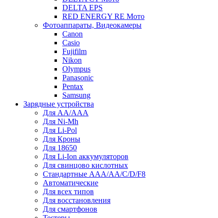
DELTA EPS
RED ENERGY RE Мото
Фотоаппараты, Видеокамеры
Canon
Casio
Fujifilm
Nikon
Olympus
Panasonic
Pentax
Samsung
Зарядные устройства
Для AA/AAA
Для Ni-Mh
Для Li-Pol
Для Кроны
Для 18650
Для Li-Ion аккумуляторов
Для свинцово кислотных
Стандартные ААА/АА/С/D/F8
Автоматические
Для всех типов
Для восстановления
Для смартфонов
Тестеры