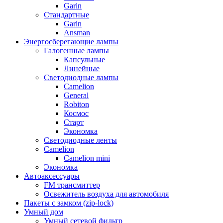
Garin
Стандартные
Garin
Ansman
Энергосберегающие лампы
Галогенные лампы
Капсульные
Линейные
Светодиодные лампы
Camelion
General
Robiton
Космос
Старт
Экономка
Светодиодные ленты
Camelion
Camelion mini
Экономка
Автоаксессуары
FM трансмиттер
Освежитель воздуха для автомобиля
Пакеты с замком (zip-lock)
Умный дом
Умный сетевой фильтр