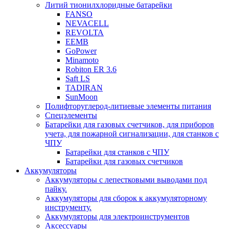
Литий тионилхлоридные батарейки
FANSO
NEVACELL
REVOLTA
EEMB
GoPower
Minamoto
Robiton ER 3.6
Saft LS
TADIRAN
SunMoon
Полифторуглерод-литиевые элементы питания
Спецэлементы
Батарейки для газовых счетчиков, для приборов
учета, для пожарной сигнализации, для станков с
ЧПУ
Батарейки для станков с ЧПУ
Батарейки для газовых счетчиков
Аккумуляторы
Аккумуляторы с лепестковыми выводами под
пайку.
Аккумуляторы для сборок к аккумуляторному
инструменту.
Аккумуляторы для электроинструментов
Аксессуары