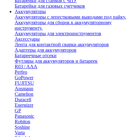
Батарейки для станков с ЧПУ
Батарейки для газовых счетчиков
Аккумуляторы
Аккумуляторы с лепестковыми выводами под пайку.
Аккумуляторы для сборок к аккумуляторному
инструменту.
Аккумуляторы для электроинструментов
Аксессуары
Лента для контактной сварки аккумуляторов
Адаптеры для аккумуляторов
Батареечные отсеки
Футляры для аккумуляторов и батареек
R03 / AAA
Perfeo
GoPower
FUJITSU
Ansmann
Camelion
Duracell
Energizer
GP
Panasonic
Robiton
Soshine
Varta