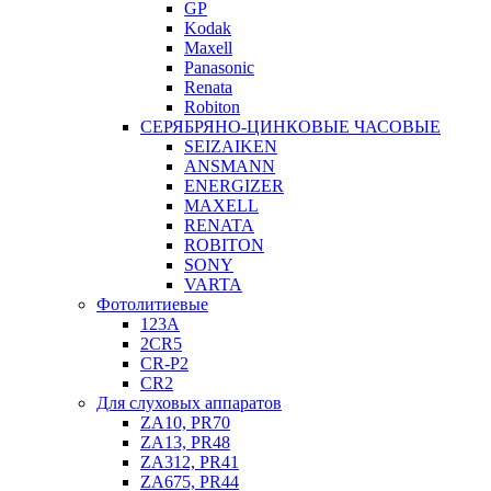
GP
Kodak
Maxell
Panasonic
Renata
Robiton
СЕРЯБРЯНО-ЦИНКОВЫЕ ЧАСОВЫЕ
SEIZAIKEN
ANSMANN
ENERGIZER
MAXELL
RENATA
ROBITON
SONY
VARTA
Фотолитиевые
123A
2CR5
CR-P2
CR2
Для слуховых аппаратов
ZA10, PR70
ZA13, PR48
ZA312, PR41
ZA675, PR44