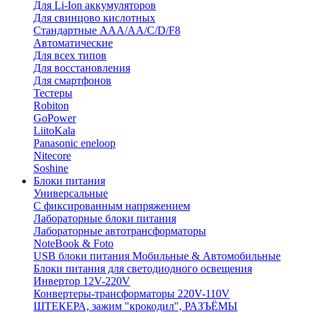
Для Li-Ion аккумуляторов
Для свинцово кислотных
Стандартные ААА/АА/С/D/F8
Автоматические
Для всех типов
Для восстановления
Для смартфонов
Тестеры
Robiton
GoPower
LiitoKala
Panasonic eneloop
Nitecore
Soshine
Блоки питания
Универсальные
C фиксированным напряжением
Лабораторные блоки питания
Лабораторные автотрансформаторы
NoteBook & Foto
USB блоки питания Мобильные & Автомобильные
Блоки питания для светодиодного освещения
Инвертор 12V-220V
Конвертеры-трансформаторы 220V-110V
ШТЕКЕРА, зажим "крокодил", РАЗЪЁМЫ