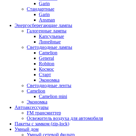
Garin
Стандартные
Garin
Ansman
Энергосберегающие лампы
Галогенные лампы
Капсульные
Линейные
Светодиодные лампы
Camelion
General
Robiton
Космос
Старт
Экономка
Светодиодные ленты
Camelion
Camelion mini
Экономка
Автоаксессуары
FM трансмиттер
Освежитель воздуха для автомобиля
Пакеты с замком (zip-lock)
Умный дом
Умный сетевой фильтр