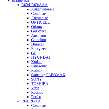
Батарейки
R03/LR03/AAA
Алкалиновые
Солевые
Литиевые
OPTICELL
Облик
GoPower
Ansmann
Camelion
Duracell
Energizer
GP
HYUNDAI
Kodak
Panasonic
Robiton
Samsung PLEOMAX
SONY
TOSHIBA
Varta
Космос
Perfeo
R6/LR6/AA
Солевые