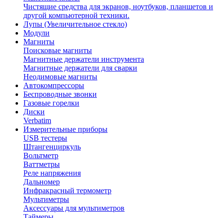
Чистящие средства для экранов, ноутбуков, планшетов и
другой компьютерной техники.
Лупы (Увеличительное стекло)
Модули
Магниты
Поисковые магниты
Магнитные держатели инструмента
Магнитные держатели для сварки
Неодимовые магниты
Автокомпрессоры
Беспроводные звонки
Газовые горелки
Диски
Verbatim
Измерительные приборы
USB тестеры
Штангенциркуль
Вольтметр
Ваттметры
Реле напряжения
Дальномер
Инфракрасный термометр
Мультиметры
Аксессуары для мультиметров
Таймеры