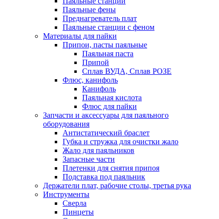
Паяльные станции
Паяльные фены
Преднагреватель плат
Паяльные станции с феном
Материалы для пайки
Припои, пасты паяльные
Паяльная паста
Припой
Сплав ВУДА, Сплав РОЗЕ
Флюс, канифоль
Канифоль
Паяльная кислота
Флюс для пайки
Запчасти и аксессуары для паяльного
оборудования
Антистатический браслет
Губка и стружка для очистки жало
Жало для паяльников
Запасные части
Плетенки для снятия припоя
Подставка под паяльник
Держатели плат, рабочие столы, третья рука
Инструменты
Сверла
Пинцеты