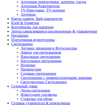
Антенные переходники, штекера, гнезда
Антенные Разветвители
TV-Приставки, TV-тюнеры
Антенны
Карты памяти, flash накопители
Клей & Герметик
Контейнеры для хранения
Ленты самоклеящиеся изоляционные & упаковочные
Наушники
Портативная аудиотехника
Светильники
Датчики движения и Фотосенсоры
Лампы для светильников
Напольные светильники
Настольные светильники
Ночники
Прожекторы
Садовые светильники
Светильники с люминесцентными лампами
Светодиодные Светильники
Сезонный товар
Диско-светильник
Новогодние гирлянды
Сушилки для обуви
Сетевые удлинители & переходники