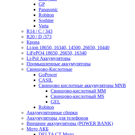
GP
Panasonic
Robiton
Soshine
Varta
R14 / C / 343
R20 / D /373
Крона
Li-ion 18650, 16340, 14500, 26650, 10440
LiFePO4 18650, 26650, 16340
Li-Pol Аккумуляторы
Промышленные аккумуляторы
Свинцово-Кислотные
GoPower
CASIL
Свинцово кислотные аккумуляторы MNB
Cвинцово-кислотный MM
Cвинцово-кислотный MS
GEL
Robiton
Аккумуляторные сборки
Аккумуляторы для телефонов
Внешние аккумуляторы (POWER BANK)
Мото АКБ
DELTA CT Мото