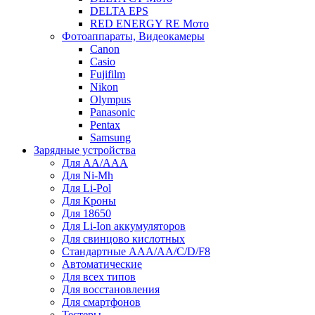
DELTA EPS
RED ENERGY RE Мото
Фотоаппараты, Видеокамеры
Canon
Casio
Fujifilm
Nikon
Olympus
Panasonic
Pentax
Samsung
Зарядные устройства
Для AA/AAA
Для Ni-Mh
Для Li-Pol
Для Кроны
Для 18650
Для Li-Ion аккумуляторов
Для свинцово кислотных
Стандартные ААА/АА/С/D/F8
Автоматические
Для всех типов
Для восстановления
Для смартфонов
Тестеры