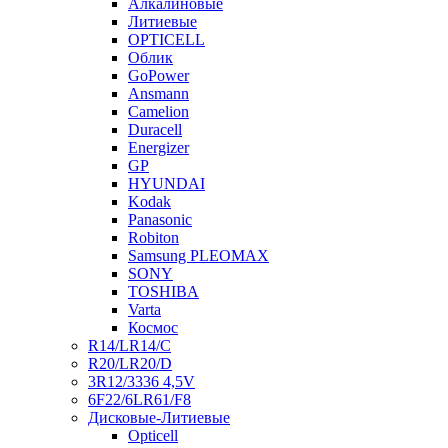
Алкалиновые
Литиевые
OPTICELL
Облик
GoPower
Ansmann
Camelion
Duracell
Energizer
GP
HYUNDAI
Kodak
Panasonic
Robiton
Samsung PLEOMAX
SONY
TOSHIBA
Varta
Космос
R14/LR14/C
R20/LR20/D
3R12/3336 4,5V
6F22/6LR61/F8
Дисковые-Литиевые
Opticell