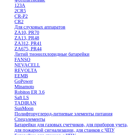
123A
2CR5
CR-P2
CR2
Для слуховых аппаратов
ZA10, PR70
ZA13, PR48
ZA312, PR41
ZA675, PR44
Литий тионилхлоридные батарейки
FANSO
NEVACELL
REVOLTA
EEMB
GoPower
Minamoto
Robiton ER 3.6
Saft LS
TADIRAN
SunMoon
Полифторуглерод-литиевые элементы питания
Спецэлементы
Батарейки для газовых счетчиков, для приборов учета,
для пожарной сигнализации, для станков с ЧПУ