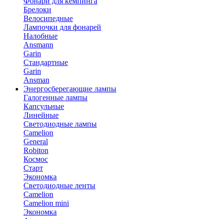
Фонари для кемпинга
Брелоки
Велосипедные
Лампочки для фонарей
Налобные
Ansmann
Garin
Стандартные
Garin
Ansman
Энергосберегающие лампы
Галогенные лампы
Капсульные
Линейные
Светодиодные лампы
Camelion
General
Robiton
Космос
Старт
Экономка
Светодиодные ленты
Camelion
Camelion mini
Экономка