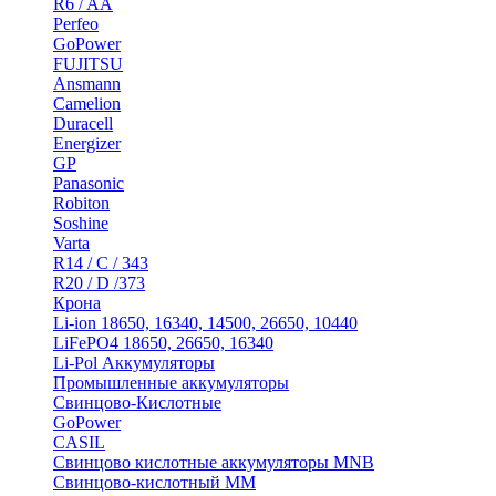
R6 / AA
Perfeo
GoPower
FUJITSU
Ansmann
Camelion
Duracell
Energizer
GP
Panasonic
Robiton
Soshine
Varta
R14 / C / 343
R20 / D /373
Крона
Li-ion 18650, 16340, 14500, 26650, 10440
LiFePO4 18650, 26650, 16340
Li-Pol Аккумуляторы
Промышленные аккумуляторы
Свинцово-Кислотные
GoPower
CASIL
Свинцово кислотные аккумуляторы MNB
Cвинцово-кислотный MM