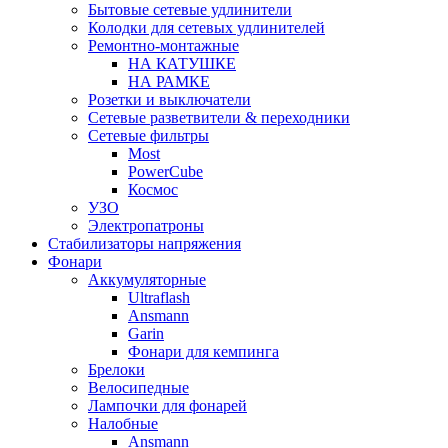
Бытовые сетевые удлинители
Колодки для сетевых удлинителей
Ремонтно-монтажные
НА КАТУШКЕ
НА РАМКЕ
Розетки и выключатели
Сетевые разветвители & переходники
Сетевые фильтры
Most
PowerCube
Космос
УЗО
Электропатроны
Стабилизаторы напряжения
Фонари
Аккумуляторные
Ultraflash
Ansmann
Garin
Фонари для кемпинга
Брелоки
Велосипедные
Лампочки для фонарей
Налобные
Ansmann