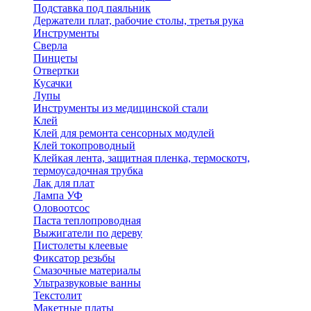
Подставка под паяльник
Держатели плат, рабочие столы, третья рука
Инструменты
Сверла
Пинцеты
Отвертки
Кусачки
Лупы
Инструменты из медицинской стали
Клей
Клей для ремонта сенсорных модулей
Клей токопроводный
Клейкая лента, защитная пленка, термоскотч,
термоусадочная трубка
Лак для плат
Лампа УФ
Оловоотсос
Паста теплопроводная
Выжигатели по дереву
Пистолеты клеевые
Фиксатор резьбы
Смазочные материалы
Ультразвуковые ванны
Текстолит
Макетные платы