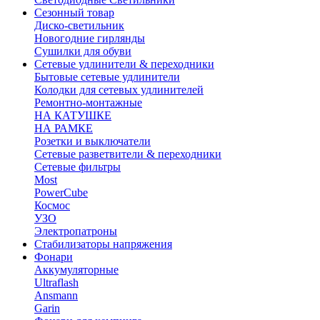
Сезонный товар
Диско-светильник
Новогодние гирлянды
Сушилки для обуви
Сетевые удлинители & переходники
Бытовые сетевые удлинители
Колодки для сетевых удлинителей
Ремонтно-монтажные
НА КАТУШКЕ
НА РАМКЕ
Розетки и выключатели
Сетевые разветвители & переходники
Сетевые фильтры
Most
PowerCube
Космос
УЗО
Электропатроны
Стабилизаторы напряжения
Фонари
Аккумуляторные
Ultraflash
Ansmann
Garin