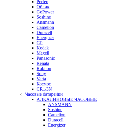
Perfeo
Облик
GoPower
Soshine
Ansmann
Camelion
Duracell
Energizer
GP
Kodak
Maxell
Panasonic
Renata
Robiton
Sony
Varta
Космос
CR1/3N
Часовые батарейки
АЛКАЛИНОВЫЕ ЧАСОВЫЕ
ANSMANN
Soshine
Camelion
Duracell
Energizer