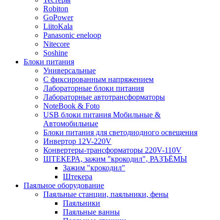
Robiton
GoPower
LiitoKala
Panasonic eneloop
Nitecore
Soshine
Блоки питания
Универсальные
C фиксированным напряжением
Лабораторные блоки питания
Лабораторные автотрансформаторы
NoteBook & Foto
USB блоки питания Мобильные &
Автомобильные
Блоки питания для светодиодного освещения
Инвертор 12V-220V
Конвертеры-трансформаторы 220V-110V
ШТЕКЕРА, зажим "крокодил", РАЗЪЁМЫ
Зажим "крокодил"
Штекера
Паяльное оборудование
Паяльные станции, паяльники, фены
Паяльники
Паяльные ванны