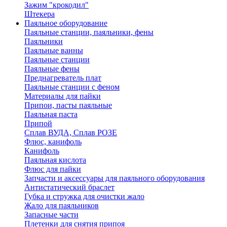
Зажим "крокодил"
Штекера
Паяльное оборудование
Паяльные станции, паяльники, фены
Паяльники
Паяльные ванны
Паяльные станции
Паяльные фены
Преднагреватель плат
Паяльные станции с феном
Материалы для пайки
Припои, пасты паяльные
Паяльная паста
Припой
Сплав ВУДА, Сплав РОЗЕ
Флюс, канифоль
Канифоль
Паяльная кислота
Флюс для пайки
Запчасти и аксессуары для паяльного оборудования
Антистатический браслет
Губка и стружка для очистки жало
Жало для паяльников
Запасные части
Плетенки для снятия припоя