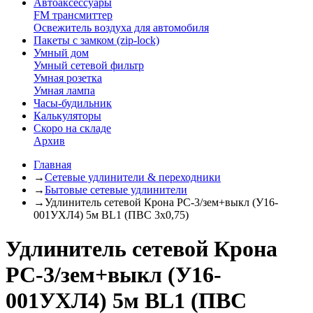
Автоаксессуары
FM трансмиттер
Освежитель воздуха для автомобиля
Пакеты с замком (zip-lock)
Умный дом
Умный сетевой фильтр
Умная розетка
Умная лампа
Часы-будильник
Калькуляторы
Скоро на складе
Архив
Главная
→
Сетевые удлинители & переходники
→
Бытовые сетевые удлинители
→
Удлинитель сетевой Крона РС-3/зем+выкл (У16-
001УХЛ4) 5м BL1 (ПВС 3х0,75)
Удлинитель сетевой Крона
РС-3/зем+выкл (У16-
001УХЛ4) 5м BL1 (ПВС