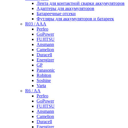
Лента для контактной сварки аккумуляторов
Адаптеры для аккумуляторов
Батареечные отсеки
Футляры для аккумуляторов и батареек
R03 / AAA
Perfeo
GoPower
FUJITSU
Ansmann
Camelion
Duracell
Energizer
GP
Panasonic
Robiton
Soshine
Varta
R6 / AA
Perfeo
GoPower
FUJITSU
Ansmann
Camelion
Duracell
Energizer