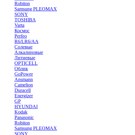
Robiton
Samsung PLEOMAX
SONY
TOSHIBA
Varta
Космос
Perfeo
R6/LR6/AA
Солевые
Алкалиновые
Литиевые
OPTICELL
Облик
GoPower
Ansmann
Camelion
Duracell
Energizer
GP
HYUNDAI
Kodak
Panasonic
Robiton
Samsung PLEOMAX
SONY