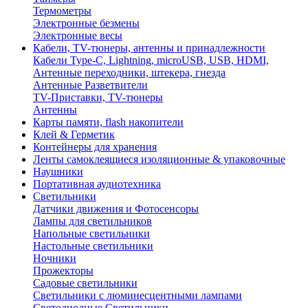
Термометры
Электронные безмены
Электронные весы
Кабели, TV-тюнеры, антенны и принадлежности
Кабели Type-C, Lightning, microUSB, USB, HDMI,
Антенные переходники, штекера, гнезда
Антенные Разветвители
TV-Приставки, TV-тюнеры
Антенны
Карты памяти, flash накопители
Клей & Герметик
Контейнеры для хранения
Ленты самоклеящиеся изоляционные & упаковочные
Наушники
Портативная аудиотехника
Светильники
Датчики движения и Фотосенсоры
Лампы для светильников
Напольные светильники
Настольные светильники
Ночники
Прожекторы
Садовые светильники
Светильники с люминесцентными лампами
Светодиодные Светильники