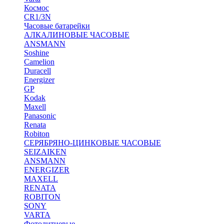
Космос
CR1/3N
Часовые батарейки
АЛКАЛИНОВЫЕ ЧАСОВЫЕ
ANSMANN
Soshine
Camelion
Duracell
Energizer
GP
Kodak
Maxell
Panasonic
Renata
Robiton
СЕРЯБРЯНО-ЦИНКОВЫЕ ЧАСОВЫЕ
SEIZAIKEN
ANSMANN
ENERGIZER
MAXELL
RENATA
ROBITON
SONY
VARTA
Фотолитиевые