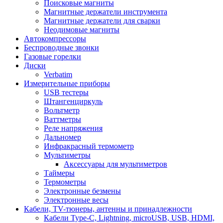
Поисковые магниты
Магнитные держатели инструмента
Магнитные держатели для сварки
Неодимовые магниты
Автокомпрессоры
Беспроводные звонки
Газовые горелки
Диски
Verbatim
Измерительные приборы
USB тестеры
Штангенциркуль
Вольтметр
Ваттметры
Реле напряжения
Дальномер
Инфракрасный термометр
Мультиметры
Аксессуары для мультиметров
Таймеры
Термометры
Электронные безмены
Электронные весы
Кабели, TV-тюнеры, антенны и принадлежности
Кабели Type-C, Lightning, microUSB, USB, HDMI,