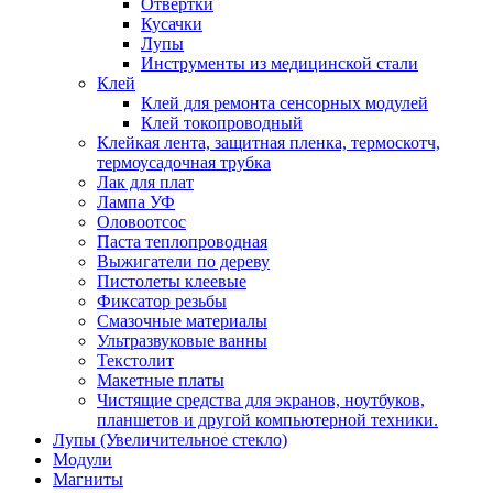
Отвертки
Кусачки
Лупы
Инструменты из медицинской стали
Клей
Клей для ремонта сенсорных модулей
Клей токопроводный
Клейкая лента, защитная пленка, термоскотч,
термоусадочная трубка
Лак для плат
Лампа УФ
Оловоотсос
Паста теплопроводная
Выжигатели по дереву
Пистолеты клеевые
Фиксатор резьбы
Смазочные материалы
Ультразвуковые ванны
Текстолит
Макетные платы
Чистящие средства для экранов, ноутбуков,
планшетов и другой компьютерной техники.
Лупы (Увеличительное стекло)
Модули
Магниты