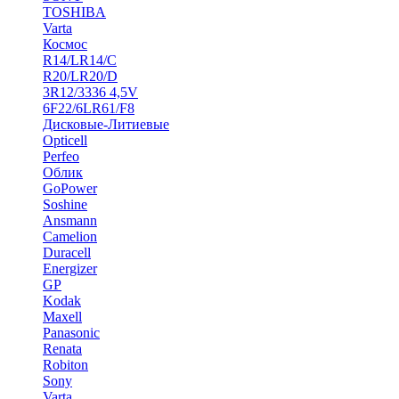
TOSHIBA
Varta
Космос
R14/LR14/C
R20/LR20/D
3R12/3336 4,5V
6F22/6LR61/F8
Дисковые-Литиевые
Opticell
Perfeo
Облик
GoPower
Soshine
Ansmann
Camelion
Duracell
Energizer
GP
Kodak
Maxell
Panasonic
Renata
Robiton
Sony
Varta