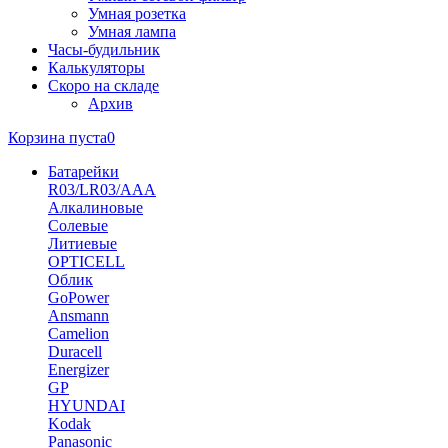
Умная розетка
Умная лампа
Часы-будильник
Калькуляторы
Скоро на складе
Архив
Корзина пуста
0
Батарейки
R03/LR03/AAA
Алкалиновые
Солевые
Литиевые
OPTICELL
Облик
GoPower
Ansmann
Camelion
Duracell
Energizer
GP
HYUNDAI
Kodak
Panasonic