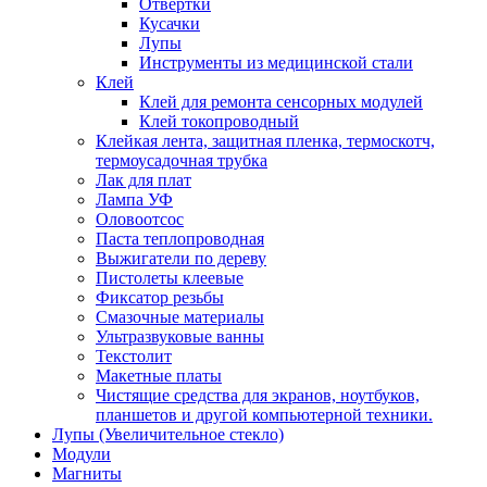
Отвертки
Кусачки
Лупы
Инструменты из медицинской стали
Клей
Клей для ремонта сенсорных модулей
Клей токопроводный
Клейкая лента, защитная пленка, термоскотч,
термоусадочная трубка
Лак для плат
Лампа УФ
Оловоотсос
Паста теплопроводная
Выжигатели по дереву
Пистолеты клеевые
Фиксатор резьбы
Смазочные материалы
Ультразвуковые ванны
Текстолит
Макетные платы
Чистящие средства для экранов, ноутбуков,
планшетов и другой компьютерной техники.
Лупы (Увеличительное стекло)
Модули
Магниты