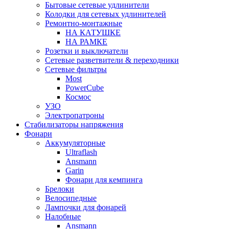
Бытовые сетевые удлинители
Колодки для сетевых удлинителей
Ремонтно-монтажные
НА КАТУШКЕ
НА РАМКЕ
Розетки и выключатели
Сетевые разветвители & переходники
Сетевые фильтры
Most
PowerCube
Космос
УЗО
Электропатроны
Стабилизаторы напряжения
Фонари
Аккумуляторные
Ultraflash
Ansmann
Garin
Фонари для кемпинга
Брелоки
Велосипедные
Лампочки для фонарей
Налобные
Ansmann