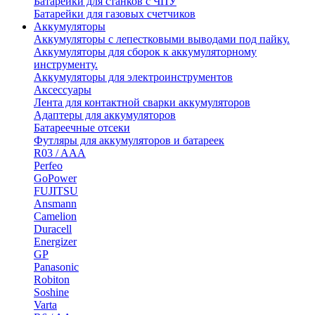
Батарейки для станков с ЧПУ
Батарейки для газовых счетчиков
Аккумуляторы
Аккумуляторы с лепестковыми выводами под пайку.
Аккумуляторы для сборок к аккумуляторному
инструменту.
Аккумуляторы для электроинструментов
Аксессуары
Лента для контактной сварки аккумуляторов
Адаптеры для аккумуляторов
Батареечные отсеки
Футляры для аккумуляторов и батареек
R03 / AAA
Perfeo
GoPower
FUJITSU
Ansmann
Camelion
Duracell
Energizer
GP
Panasonic
Robiton
Soshine
Varta