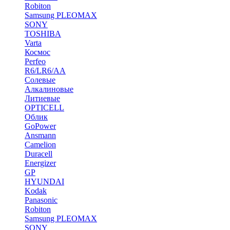
Robiton
Samsung PLEOMAX
SONY
TOSHIBA
Varta
Космос
Perfeo
R6/LR6/AA
Солевые
Алкалиновые
Литиевые
OPTICELL
Облик
GoPower
Ansmann
Camelion
Duracell
Energizer
GP
HYUNDAI
Kodak
Panasonic
Robiton
Samsung PLEOMAX
SONY