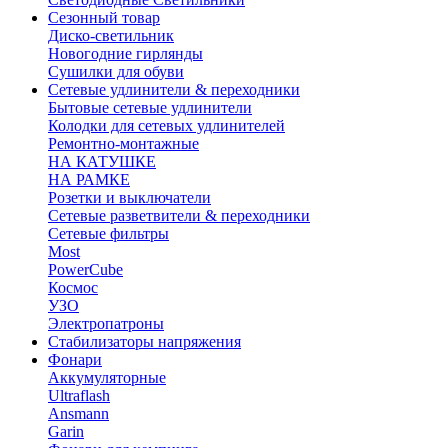
Сезонный товар
Диско-светильник
Новогодние гирлянды
Сушилки для обуви
Сетевые удлинители & переходники
Бытовые сетевые удлинители
Колодки для сетевых удлинителей
Ремонтно-монтажные
НА КАТУШКЕ
НА РАМКЕ
Розетки и выключатели
Сетевые разветвители & переходники
Сетевые фильтры
Most
PowerCube
Космос
УЗО
Электропатроны
Стабилизаторы напряжения
Фонари
Аккумуляторные
Ultraflash
Ansmann
Garin