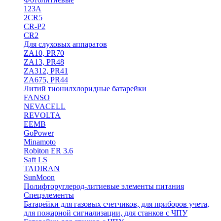
123A
2CR5
CR-P2
CR2
Для слуховых аппаратов
ZA10, PR70
ZA13, PR48
ZA312, PR41
ZA675, PR44
Литий тионилхлоридные батарейки
FANSO
NEVACELL
REVOLTA
EEMB
GoPower
Minamoto
Robiton ER 3.6
Saft LS
TADIRAN
SunMoon
Полифторуглерод-литиевые элементы питания
Спецэлементы
Батарейки для газовых счетчиков, для приборов учета,
для пожарной сигнализации, для станков с ЧПУ