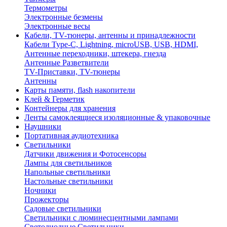
Термометры
Электронные безмены
Электронные весы
Кабели, TV-тюнеры, антенны и принадлежности
Кабели Type-C, Lightning, microUSB, USB, HDMI,
Антенные переходники, штекера, гнезда
Антенные Разветвители
TV-Приставки, TV-тюнеры
Антенны
Карты памяти, flash накопители
Клей & Герметик
Контейнеры для хранения
Ленты самоклеящиеся изоляционные & упаковочные
Наушники
Портативная аудиотехника
Светильники
Датчики движения и Фотосенсоры
Лампы для светильников
Напольные светильники
Настольные светильники
Ночники
Прожекторы
Садовые светильники
Светильники с люминесцентными лампами
Светодиодные Светильники