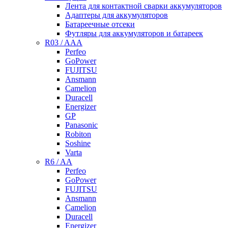
Лента для контактной сварки аккумуляторов
Адаптеры для аккумуляторов
Батареечные отсеки
Футляры для аккумуляторов и батареек
R03 / AAA
Perfeo
GoPower
FUJITSU
Ansmann
Camelion
Duracell
Energizer
GP
Panasonic
Robiton
Soshine
Varta
R6 / AA
Perfeo
GoPower
FUJITSU
Ansmann
Camelion
Duracell
Energizer