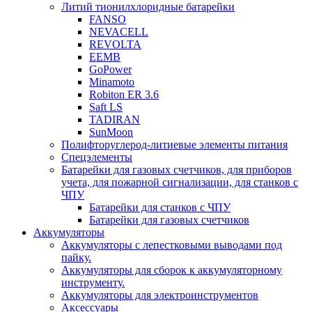
Литий тионилхлоридные батарейки
FANSO
NEVACELL
REVOLTA
EEMB
GoPower
Minamoto
Robiton ER 3.6
Saft LS
TADIRAN
SunMoon
Полифторуглерод-литиевые элементы питания
Спецэлементы
Батарейки для газовых счетчиков, для приборов
учета, для пожарной сигнализации, для станков с
ЧПУ
Батарейки для станков с ЧПУ
Батарейки для газовых счетчиков
Аккумуляторы
Аккумуляторы с лепестковыми выводами под
пайку.
Аккумуляторы для сборок к аккумуляторному
инструменту.
Аккумуляторы для электроинструментов
Аксессуары