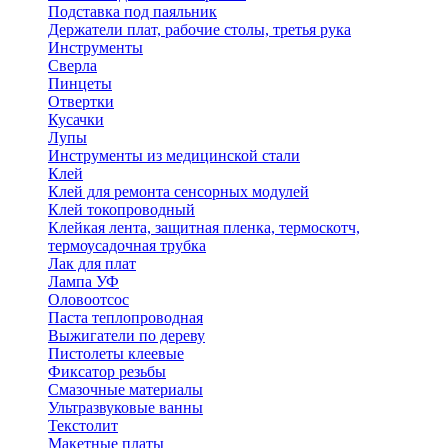
Подставка под паяльник
Держатели плат, рабочие столы, третья рука
Инструменты
Сверла
Пинцеты
Отвертки
Кусачки
Лупы
Инструменты из медицинской стали
Клей
Клей для ремонта сенсорных модулей
Клей токопроводный
Клейкая лента, защитная пленка, термоскотч,
термоусадочная трубка
Лак для плат
Лампа УФ
Оловоотсос
Паста теплопроводная
Выжигатели по дереву
Пистолеты клеевые
Фиксатор резьбы
Смазочные материалы
Ультразвуковые ванны
Текстолит
Макетные платы