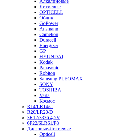
Алкалиновые
Литиевые
OPTICELL
Облик
GoPower
Ansmann
Camelion
Duracell
Energizer
GP
HYUNDAI
Kodak
Panasonic
Robiton
Samsung PLEOMAX
SONY
TOSHIBA
Varta
Космос
R14/LR14/C
R20/LR20/D
3R12/3336 4,5V
6F22/6LR61/F8
Дисковые-Литиевые
Opticell