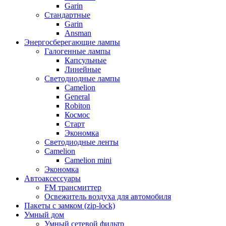
Garin
Стандартные
Garin
Ansman
Энергосберегающие лампы
Галогенные лампы
Капсульные
Линейные
Светодиодные лампы
Camelion
General
Robiton
Космос
Старт
Экономка
Светодиодные ленты
Camelion
Camelion mini
Экономка
Автоаксессуары
FM трансмиттер
Освежитель воздуха для автомобиля
Пакеты с замком (zip-lock)
Умный дом
Умный сетевой фильтр