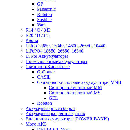
GP
Panasonic
Robiton
Soshine
Varta
R14 / C / 343
R20 / D /373
Крона
Li-ion 18650, 16340, 14500, 26650, 10440
LiFePO4 18650, 26650, 16340
Li-Pol Аккумуляторы
Промышленные аккумуляторы
Свинцово-Кислотные
GoPower
CASIL
Свинцово кислотные аккумуляторы MNB
Cвинцово-кислотный MM
Cвинцово-кислотный MS
GEL
Robiton
Аккумуляторные сборки
Аккумуляторы для телефонов
Внешние аккумуляторы (POWER BANK)
Мото АКБ
DELTA CT Мото