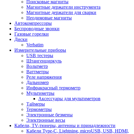
Поисковые магниты
Магнитные держатели инструмента
Магнитные держатели для сварки
Неодимовые магниты
Автокомпрессоры
Беспроводные звонки
Газовые горелки
Диски
Verbatim
Измерительные приборы
USB тестеры
Штангенциркуль
Вольтметр
Ваттметры
Реле напряжения
Дальномер
Инфракрасный термометр
Мультиметры
Аксессуары для мультиметров
Таймеры
Термометры
Электронные безмены
Электронные весы
Кабели, TV-тюнеры, антенны и принадлежности
Кабели Type-C, Lightning, microUSB, USB, HDMI,