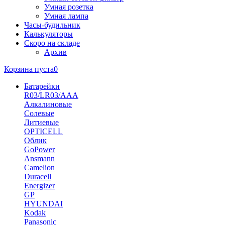
Умная розетка
Умная лампа
Часы-будильник
Калькуляторы
Скоро на складе
Архив
Корзина пуста
0
Батарейки
R03/LR03/AAA
Алкалиновые
Солевые
Литиевые
OPTICELL
Облик
GoPower
Ansmann
Camelion
Duracell
Energizer
GP
HYUNDAI
Kodak
Panasonic