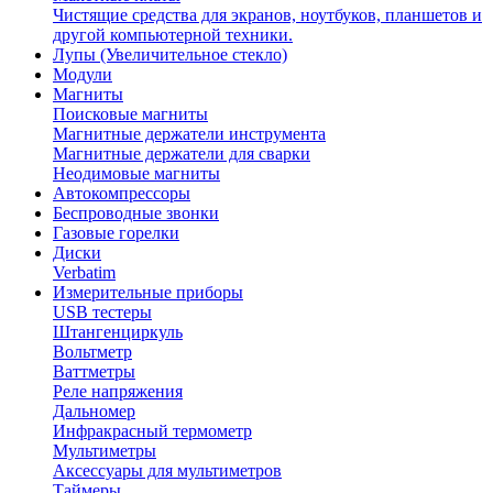
Чистящие средства для экранов, ноутбуков, планшетов и
другой компьютерной техники.
Лупы (Увеличительное стекло)
Модули
Магниты
Поисковые магниты
Магнитные держатели инструмента
Магнитные держатели для сварки
Неодимовые магниты
Автокомпрессоры
Беспроводные звонки
Газовые горелки
Диски
Verbatim
Измерительные приборы
USB тестеры
Штангенциркуль
Вольтметр
Ваттметры
Реле напряжения
Дальномер
Инфракрасный термометр
Мультиметры
Аксессуары для мультиметров
Таймеры