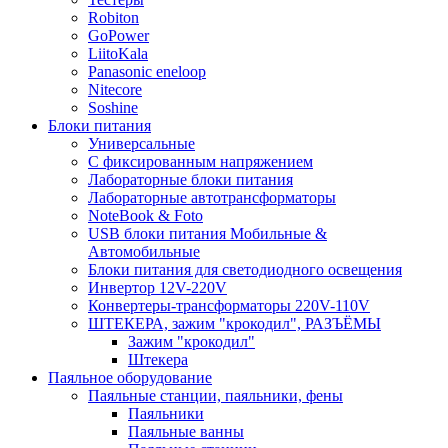
Robiton
GoPower
LiitoKala
Panasonic eneloop
Nitecore
Soshine
Блоки питания
Универсальные
C фиксированным напряжением
Лабораторные блоки питания
Лабораторные автотрансформаторы
NoteBook & Foto
USB блоки питания Мобильные &
Автомобильные
Блоки питания для светодиодного освещения
Инвертор 12V-220V
Конвертеры-трансформаторы 220V-110V
ШТЕКЕРА, зажим "крокодил", РАЗЪЁМЫ
Зажим "крокодил"
Штекера
Паяльное оборудование
Паяльные станции, паяльники, фены
Паяльники
Паяльные ванны