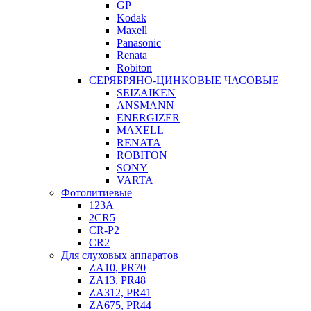
GP
Kodak
Maxell
Panasonic
Renata
Robiton
СЕРЯБРЯНО-ЦИНКОВЫЕ ЧАСОВЫЕ
SEIZAIKEN
ANSMANN
ENERGIZER
MAXELL
RENATA
ROBITON
SONY
VARTA
Фотолитиевые
123A
2CR5
CR-P2
CR2
Для слуховых аппаратов
ZA10, PR70
ZA13, PR48
ZA312, PR41
ZA675, PR44