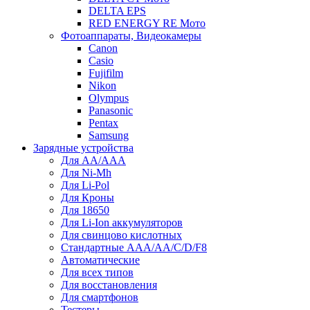
DELTA EPS
RED ENERGY RE Мото
Фотоаппараты, Видеокамеры
Canon
Casio
Fujifilm
Nikon
Olympus
Panasonic
Pentax
Samsung
Зарядные устройства
Для AA/AAA
Для Ni-Mh
Для Li-Pol
Для Кроны
Для 18650
Для Li-Ion аккумуляторов
Для свинцово кислотных
Стандартные ААА/АА/С/D/F8
Автоматические
Для всех типов
Для восстановления
Для смартфонов
Тестеры