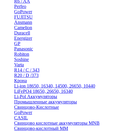
R6 / AA
Perfeo
GoPower
FUJITSU
Ansmann
Camelion
Duracell
Energizer
GP
Panasonic
Robiton
Soshine
Varta
R14 / C / 343
R20 / D /373
Крона
Li-ion 18650, 16340, 14500, 26650, 10440
LiFePO4 18650, 26650, 16340
Li-Pol Аккумуляторы
Промышленные аккумуляторы
Свинцово-Кислотные
GoPower
CASIL
Свинцово кислотные аккумуляторы MNB
Cвинцово-кислотный MM