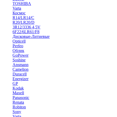
TOSHIBA
Varta
Космос
R14/LR14/C
R20/LR20/D
3R12/3336 4,5V
6F22/6LR61/F8
Дисковые-Литиевые
Opticell
Perfeo
Облик
GoPower
Soshine
Ansmann
Camelion
Duracell
Energizer
GP
Kodak
Maxell
Panasonic
Renata
Robiton
Sony
Varta