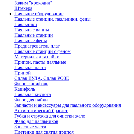
Зажим "крокодил"
Штекера
Паяльное оборудование
Паяльные станции, паяльники, фены
Паяльники
Паяльные ванны
Паяльные станции
Паяльные фены
Преднагреватель плат
Паяльные станции с феном
Материалы для пайки
Припои, пасты паяльные
Паяльная паста
Припой
Сплав ВУДА, Сплав РОЗЕ
Флюс, канифоль
Канифоль
Паяльная кислота
Флюс для пайки
Запчасти и аксессуары для паяльного оборудования
Антистатический браслет
Губка и стружка для очистки жало
Жало для паяльников
Запасные части
Плетенки для снятия припоя