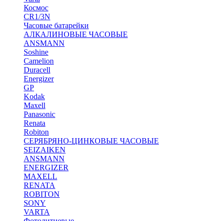
Космос
CR1/3N
Часовые батарейки
АЛКАЛИНОВЫЕ ЧАСОВЫЕ
ANSMANN
Soshine
Camelion
Duracell
Energizer
GP
Kodak
Maxell
Panasonic
Renata
Robiton
СЕРЯБРЯНО-ЦИНКОВЫЕ ЧАСОВЫЕ
SEIZAIKEN
ANSMANN
ENERGIZER
MAXELL
RENATA
ROBITON
SONY
VARTA
Фотолитиевые