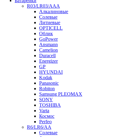
Батарейки
R03/LR03/AAA
Алкалиновые
Солевые
Литиевые
OPTICELL
Облик
GoPower
Ansmann
Camelion
Duracell
Energizer
GP
HYUNDAI
Kodak
Panasonic
Robiton
Samsung PLEOMAX
SONY
TOSHIBA
Varta
Космос
Perfeo
R6/LR6/AA
Солевые