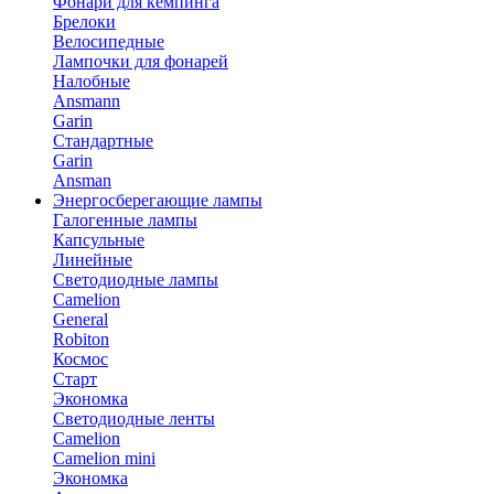
Фонари для кемпинга
Брелоки
Велосипедные
Лампочки для фонарей
Налобные
Ansmann
Garin
Стандартные
Garin
Ansman
Энергосберегающие лампы
Галогенные лампы
Капсульные
Линейные
Светодиодные лампы
Camelion
General
Robiton
Космос
Старт
Экономка
Светодиодные ленты
Camelion
Camelion mini
Экономка