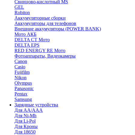
Cвинцово-кислотный MS
GEL
Robiton
Аккумуляторные сборки
Аккумуляторы для телефонов
Внешние аккумуляторы (POWER BANK)
Мото АКБ
DELTA CT Мото
DELTA EPS
RED ENERGY RE Мото
Фотоаппараты, Видеокамеры
Canon
Casio
Fujifilm
Nikon
Olympus
Panasonic
Pentax
Samsung
Зарядные устройства
Для AA/AAA
Для Ni-Mh
Для Li-Pol
Для Кроны
Для 18650