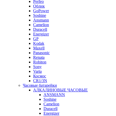
Perfeo
Облик
GoPower
Soshine
Ansmann
Camelion
Duracell
Energizer
GP
Kodak
Maxell
Panasonic
Renata
Robiton
Sony
Varta
Космос
CR1/3N
Часовые батарейки
АЛКАЛИНОВЫЕ ЧАСОВЫЕ
ANSMANN
Soshine
Camelion
Duracell
Energizer