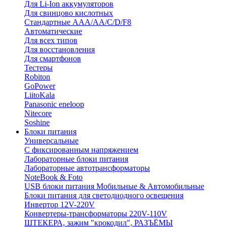
Для Li-Ion аккумуляторов
Для свинцово кислотных
Стандартные ААА/АА/С/D/F8
Автоматические
Для всех типов
Для восстановления
Для смартфонов
Тестеры
Robiton
GoPower
LiitoKala
Panasonic eneloop
Nitecore
Soshine
Блоки питания
Универсальные
C фиксированным напряжением
Лабораторные блоки питания
Лабораторные автотрансформаторы
NoteBook & Foto
USB блоки питания Мобильные & Автомобильные
Блоки питания для светодиодного освещения
Инвертор 12V-220V
Конвертеры-трансформаторы 220V-110V
ШТЕКЕРА, зажим "крокодил", РАЗЪЁМЫ