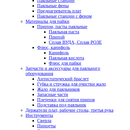
Паяльные станции
Паяльные фены
Преднагреватель плат
Паяльные станции с феном
Материалы для пайки
Припои, пасты паяльные
Паяльная паста
Припой
Сплав ВУДА, Сплав РОЗЕ
Флюс, канифоль
Канифоль
Паяльная кислота
Флюс для пайки
Запчасти и аксессуары для паяльного
оборудования
Антистатический браслет
Губка и стружка для очистки жало
Жало для паяльников
Запасные части
Плетенки для снятия припоя
Подставка под паяльник
Держатели плат, рабочие столы, третья рука
Инструменты
Сверла
Пинцеты