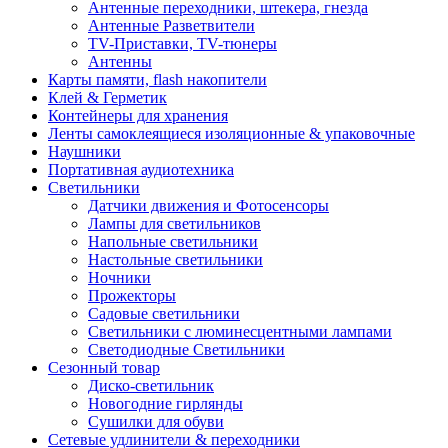
Антенные переходники, штекера, гнезда
Антенные Разветвители
TV-Приставки, TV-тюнеры
Антенны
Карты памяти, flash накопители
Клей & Герметик
Контейнеры для хранения
Ленты самоклеящиеся изоляционные & упаковочные
Наушники
Портативная аудиотехника
Светильники
Датчики движения и Фотосенсоры
Лампы для светильников
Напольные светильники
Настольные светильники
Ночники
Прожекторы
Садовые светильники
Светильники с люминесцентными лампами
Светодиодные Светильники
Сезонный товар
Диско-светильник
Новогодние гирлянды
Сушилки для обуви
Сетевые удлинители & переходники