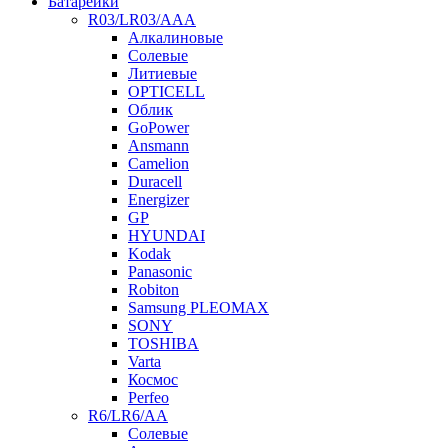
Батарейки
R03/LR03/AAA
Алкалиновые
Солевые
Литиевые
OPTICELL
Облик
GoPower
Ansmann
Camelion
Duracell
Energizer
GP
HYUNDAI
Kodak
Panasonic
Robiton
Samsung PLEOMAX
SONY
TOSHIBA
Varta
Космос
Perfeo
R6/LR6/AA
Солевые