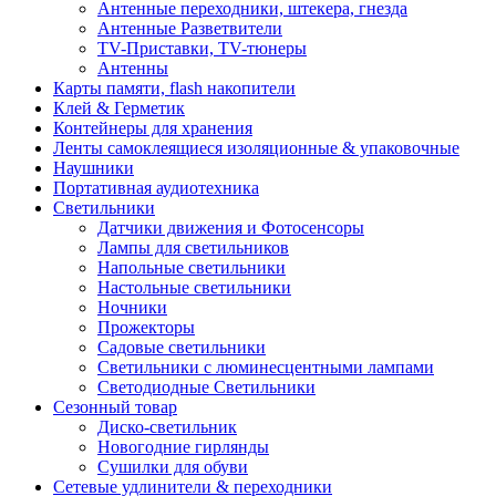
Антенные переходники, штекера, гнезда
Антенные Разветвители
TV-Приставки, TV-тюнеры
Антенны
Карты памяти, flash накопители
Клей & Герметик
Контейнеры для хранения
Ленты самоклеящиеся изоляционные & упаковочные
Наушники
Портативная аудиотехника
Светильники
Датчики движения и Фотосенсоры
Лампы для светильников
Напольные светильники
Настольные светильники
Ночники
Прожекторы
Садовые светильники
Светильники с люминесцентными лампами
Светодиодные Светильники
Сезонный товар
Диско-светильник
Новогодние гирлянды
Сушилки для обуви
Сетевые удлинители & переходники