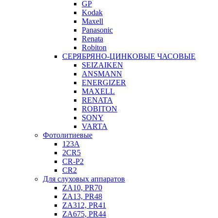
GP
Kodak
Maxell
Panasonic
Renata
Robiton
СЕРЯБРЯНО-ЦИНКОВЫЕ ЧАСОВЫЕ
SEIZAIKEN
ANSMANN
ENERGIZER
MAXELL
RENATA
ROBITON
SONY
VARTA
Фотолитиевые
123A
2CR5
CR-P2
CR2
Для слуховых аппаратов
ZA10, PR70
ZA13, PR48
ZA312, PR41
ZA675, PR44