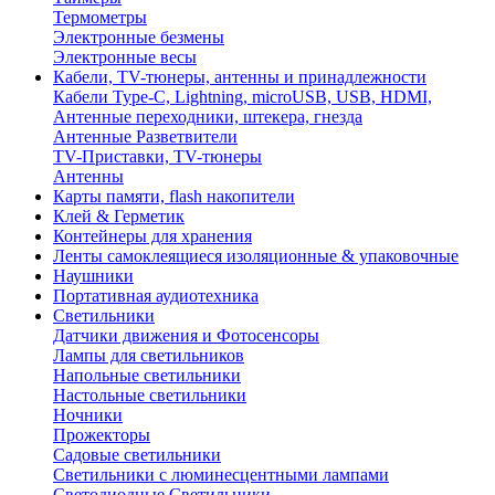
Термометры
Электронные безмены
Электронные весы
Кабели, TV-тюнеры, антенны и принадлежности
Кабели Type-C, Lightning, microUSB, USB, HDMI,
Антенные переходники, штекера, гнезда
Антенные Разветвители
TV-Приставки, TV-тюнеры
Антенны
Карты памяти, flash накопители
Клей & Герметик
Контейнеры для хранения
Ленты самоклеящиеся изоляционные & упаковочные
Наушники
Портативная аудиотехника
Светильники
Датчики движения и Фотосенсоры
Лампы для светильников
Напольные светильники
Настольные светильники
Ночники
Прожекторы
Садовые светильники
Светильники с люминесцентными лампами
Светодиодные Светильники