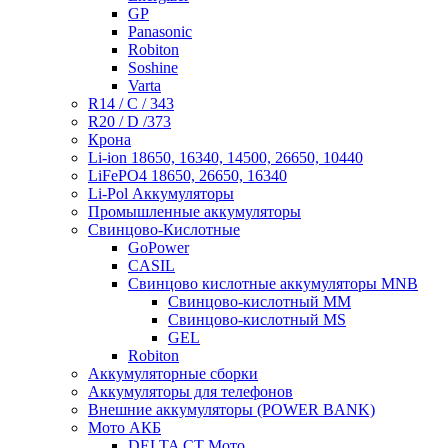
GP
Panasonic
Robiton
Soshine
Varta
R14 / C / 343
R20 / D /373
Крона
Li-ion 18650, 16340, 14500, 26650, 10440
LiFePO4 18650, 26650, 16340
Li-Pol Аккумуляторы
Промышленные аккумуляторы
Свинцово-Кислотные
GoPower
CASIL
Свинцово кислотные аккумуляторы MNB
Cвинцово-кислотный MM
Cвинцово-кислотный MS
GEL
Robiton
Аккумуляторные сборки
Аккумуляторы для телефонов
Внешние аккумуляторы (POWER BANK)
Мото АКБ
DELTA CT Мото