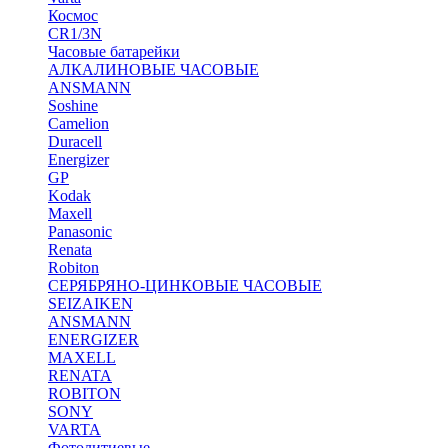
Космос
CR1/3N
Часовые батарейки
АЛКАЛИНОВЫЕ ЧАСОВЫЕ
ANSMANN
Soshine
Camelion
Duracell
Energizer
GP
Kodak
Maxell
Panasonic
Renata
Robiton
СЕРЯБРЯНО-ЦИНКОВЫЕ ЧАСОВЫЕ
SEIZAIKEN
ANSMANN
ENERGIZER
MAXELL
RENATA
ROBITON
SONY
VARTA
Фотолитиевые