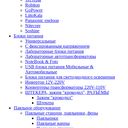
Robiton
GoPower
LiitoKala
Panasonic eneloop
Nitecore
Soshine
Блоки питания
Универсальные
C фиксированным напряжением
Лабораторные блоки питания
Лабораторные автотрансформаторы
NoteBook & Foto
USB блоки питания Мобильные &
Автомобильные
Блоки питания для светодиодного освещения
Инвертор 12V-220V
Конвертеры-трансформаторы 220V-110V
ШТЕКЕРА, зажим "крокодил", РАЗЪЁМЫ
Зажим "крокодил"
Штекера
Паяльное оборудование
Паяльные станции, паяльники, фены
Паяльники
Паяльные ванны