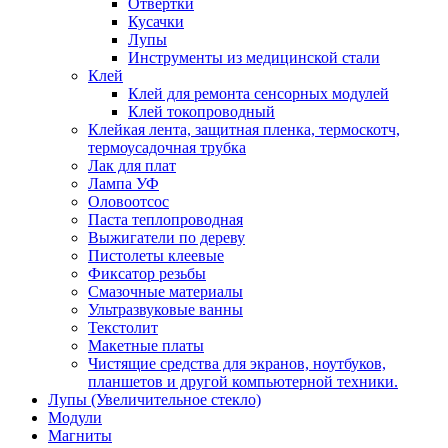
Отвертки
Кусачки
Лупы
Инструменты из медицинской стали
Клей
Клей для ремонта сенсорных модулей
Клей токопроводный
Клейкая лента, защитная пленка, термоскотч,
термоусадочная трубка
Лак для плат
Лампа УФ
Оловоотсос
Паста теплопроводная
Выжигатели по дереву
Пистолеты клеевые
Фиксатор резьбы
Смазочные материалы
Ультразвуковые ванны
Текстолит
Макетные платы
Чистящие средства для экранов, ноутбуков,
планшетов и другой компьютерной техники.
Лупы (Увеличительное стекло)
Модули
Магниты