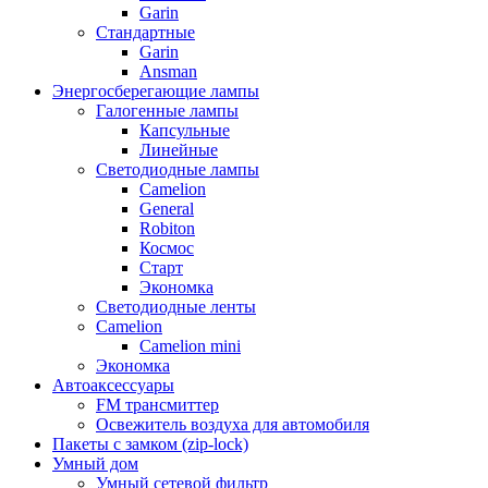
Garin
Стандартные
Garin
Ansman
Энергосберегающие лампы
Галогенные лампы
Капсульные
Линейные
Светодиодные лампы
Camelion
General
Robiton
Космос
Старт
Экономка
Светодиодные ленты
Camelion
Camelion mini
Экономка
Автоаксессуары
FM трансмиттер
Освежитель воздуха для автомобиля
Пакеты с замком (zip-lock)
Умный дом
Умный сетевой фильтр