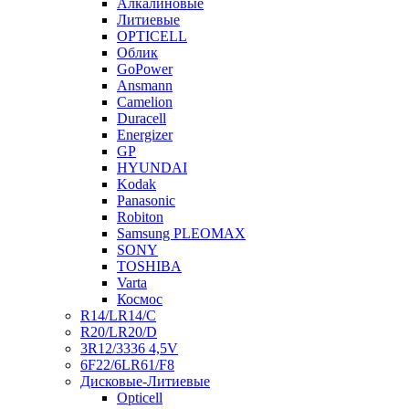
Алкалиновые
Литиевые
OPTICELL
Облик
GoPower
Ansmann
Camelion
Duracell
Energizer
GP
HYUNDAI
Kodak
Panasonic
Robiton
Samsung PLEOMAX
SONY
TOSHIBA
Varta
Космос
R14/LR14/C
R20/LR20/D
3R12/3336 4,5V
6F22/6LR61/F8
Дисковые-Литиевые
Opticell