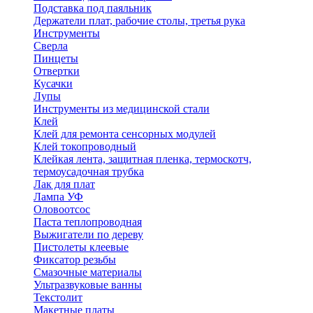
Подставка под паяльник
Держатели плат, рабочие столы, третья рука
Инструменты
Сверла
Пинцеты
Отвертки
Кусачки
Лупы
Инструменты из медицинской стали
Клей
Клей для ремонта сенсорных модулей
Клей токопроводный
Клейкая лента, защитная пленка, термоскотч,
термоусадочная трубка
Лак для плат
Лампа УФ
Оловоотсос
Паста теплопроводная
Выжигатели по дереву
Пистолеты клеевые
Фиксатор резьбы
Смазочные материалы
Ультразвуковые ванны
Текстолит
Макетные платы