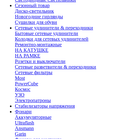
Сезонный товар
Диско-светильник
Новогодние гирлянды
Сушилки для обуви
Сетевые удлинители & переходники
Бытовые сетевые удлинители
Колодки для сетевых удлинителей
Ремонтно-монтажные
НА КАТУШКЕ
НА РАМКЕ
Розетки и выключатели
Сетевые разветвители & переходники
Сетевые фильтры
Most
PowerCube
Космос
УЗО
Электропатроны
Стабилизаторы напряжения
Фонари
Аккумуляторные
Ultraflash
Ansmann
Garin