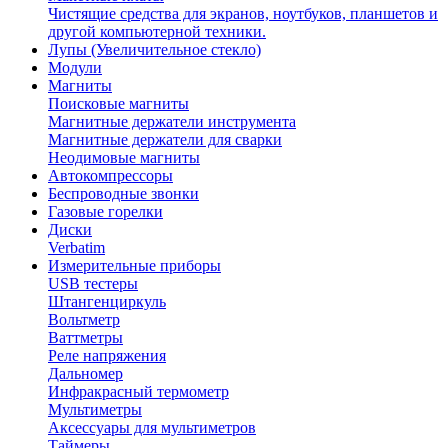
Чистящие средства для экранов, ноутбуков, планшетов и
другой компьютерной техники.
Лупы (Увеличительное стекло)
Модули
Магниты
Поисковые магниты
Магнитные держатели инструмента
Магнитные держатели для сварки
Неодимовые магниты
Автокомпрессоры
Беспроводные звонки
Газовые горелки
Диски
Verbatim
Измерительные приборы
USB тестеры
Штангенциркуль
Вольтметр
Ваттметры
Реле напряжения
Дальномер
Инфракрасный термометр
Мультиметры
Аксессуары для мультиметров
Таймеры