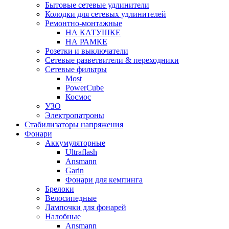
Бытовые сетевые удлинители
Колодки для сетевых удлинителей
Ремонтно-монтажные
НА КАТУШКЕ
НА РАМКЕ
Розетки и выключатели
Сетевые разветвители & переходники
Сетевые фильтры
Most
PowerCube
Космос
УЗО
Электропатроны
Стабилизаторы напряжения
Фонари
Аккумуляторные
Ultraflash
Ansmann
Garin
Фонари для кемпинга
Брелоки
Велосипедные
Лампочки для фонарей
Налобные
Ansmann