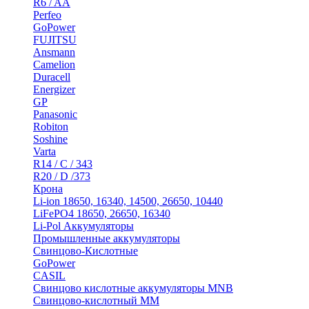
R6 / AA
Perfeo
GoPower
FUJITSU
Ansmann
Camelion
Duracell
Energizer
GP
Panasonic
Robiton
Soshine
Varta
R14 / C / 343
R20 / D /373
Крона
Li-ion 18650, 16340, 14500, 26650, 10440
LiFePO4 18650, 26650, 16340
Li-Pol Аккумуляторы
Промышленные аккумуляторы
Свинцово-Кислотные
GoPower
CASIL
Свинцово кислотные аккумуляторы MNB
Cвинцово-кислотный MM