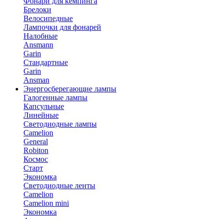
Фонари для кемпинга
Брелоки
Велосипедные
Лампочки для фонарей
Налобные
Ansmann
Garin
Стандартные
Garin
Ansman
Энергосберегающие лампы
Галогенные лампы
Капсульные
Линейные
Светодиодные лампы
Camelion
General
Robiton
Космос
Старт
Экономка
Светодиодные ленты
Camelion
Camelion mini
Экономка