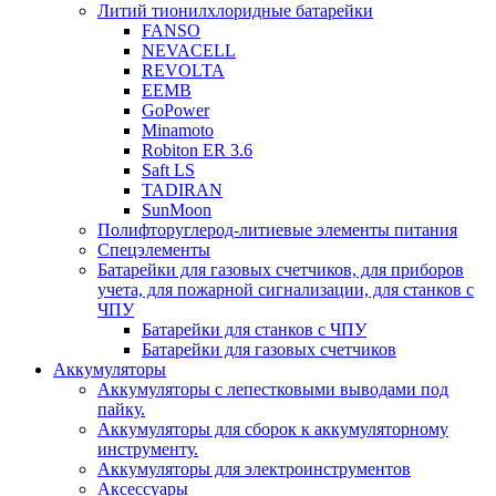
Литий тионилхлоридные батарейки
FANSO
NEVACELL
REVOLTA
EEMB
GoPower
Minamoto
Robiton ER 3.6
Saft LS
TADIRAN
SunMoon
Полифторуглерод-литиевые элементы питания
Спецэлементы
Батарейки для газовых счетчиков, для приборов
учета, для пожарной сигнализации, для станков с
ЧПУ
Батарейки для станков с ЧПУ
Батарейки для газовых счетчиков
Аккумуляторы
Аккумуляторы с лепестковыми выводами под
пайку.
Аккумуляторы для сборок к аккумуляторному
инструменту.
Аккумуляторы для электроинструментов
Аксессуары