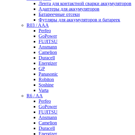
Лента для контактной сварки аккумуляторов
Адаптеры для аккумуляторов
Батареечные отсеки
Футляры для аккумуляторов и батареек
R03 / AAA
Perfeo
GoPower
FUJITSU
Ansmann
Camelion
Duracell
Energizer
GP
Panasonic
Robiton
Soshine
Varta
R6 / AA
Perfeo
GoPower
FUJITSU
Ansmann
Camelion
Duracell
Energizer