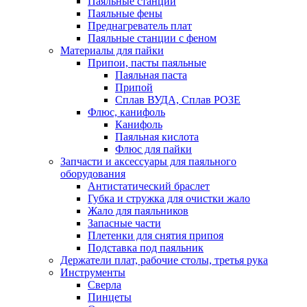
Паяльные станции
Паяльные фены
Преднагреватель плат
Паяльные станции с феном
Материалы для пайки
Припои, пасты паяльные
Паяльная паста
Припой
Сплав ВУДА, Сплав РОЗЕ
Флюс, канифоль
Канифоль
Паяльная кислота
Флюс для пайки
Запчасти и аксессуары для паяльного
оборудования
Антистатический браслет
Губка и стружка для очистки жало
Жало для паяльников
Запасные части
Плетенки для снятия припоя
Подставка под паяльник
Держатели плат, рабочие столы, третья рука
Инструменты
Сверла
Пинцеты