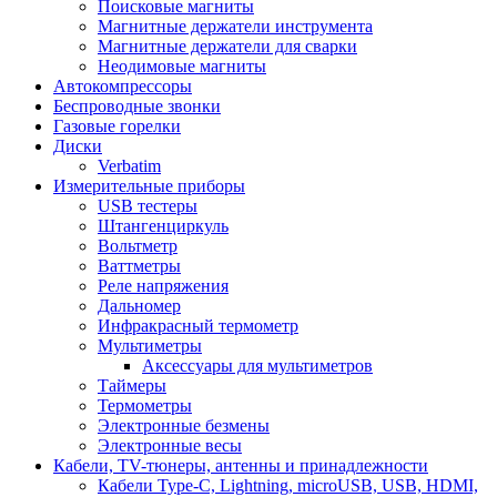
Поисковые магниты
Магнитные держатели инструмента
Магнитные держатели для сварки
Неодимовые магниты
Автокомпрессоры
Беспроводные звонки
Газовые горелки
Диски
Verbatim
Измерительные приборы
USB тестеры
Штангенциркуль
Вольтметр
Ваттметры
Реле напряжения
Дальномер
Инфракрасный термометр
Мультиметры
Аксессуары для мультиметров
Таймеры
Термометры
Электронные безмены
Электронные весы
Кабели, TV-тюнеры, антенны и принадлежности
Кабели Type-C, Lightning, microUSB, USB, HDMI,