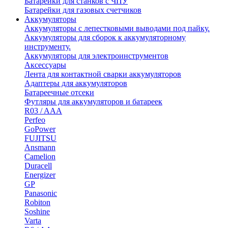
Батарейки для станков с ЧПУ
Батарейки для газовых счетчиков
Аккумуляторы
Аккумуляторы с лепестковыми выводами под пайку.
Аккумуляторы для сборок к аккумуляторному
инструменту.
Аккумуляторы для электроинструментов
Аксессуары
Лента для контактной сварки аккумуляторов
Адаптеры для аккумуляторов
Батареечные отсеки
Футляры для аккумуляторов и батареек
R03 / AAA
Perfeo
GoPower
FUJITSU
Ansmann
Camelion
Duracell
Energizer
GP
Panasonic
Robiton
Soshine
Varta