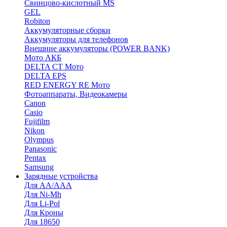
Cвинцово-кислотный MS
GEL
Robiton
Аккумуляторные сборки
Аккумуляторы для телефонов
Внешние аккумуляторы (POWER BANK)
Мото АКБ
DELTA CT Мото
DELTA EPS
RED ENERGY RE Мото
Фотоаппараты, Видеокамеры
Canon
Casio
Fujifilm
Nikon
Olympus
Panasonic
Pentax
Samsung
Зарядные устройства
Для AA/AAA
Для Ni-Mh
Для Li-Pol
Для Кроны
Для 18650