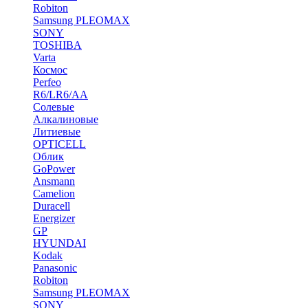
Robiton
Samsung PLEOMAX
SONY
TOSHIBA
Varta
Космос
Perfeo
R6/LR6/AA
Солевые
Алкалиновые
Литиевые
OPTICELL
Облик
GoPower
Ansmann
Camelion
Duracell
Energizer
GP
HYUNDAI
Kodak
Panasonic
Robiton
Samsung PLEOMAX
SONY