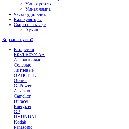
Умная розетка
Умная лампа
Часы-будильник
Калькуляторы
Скоро на складе
Архив
Корзина пуста
0
Батарейки
R03/LR03/AAA
Алкалиновые
Солевые
Литиевые
OPTICELL
Облик
GoPower
Ansmann
Camelion
Duracell
Energizer
GP
HYUNDAI
Kodak
Panasonic