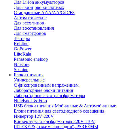
Для Li-Ion аккумуляторов
Для свинцово кислотных
Стандартные ААА/АА/С/D/F8
Автоматические
Для всех типов
Для восстановления
Для смартфонов
Тестеры
Robiton
GoPower
LiitoKala
Panasonic eneloop
Nitecore
Soshine
Блоки питания
Универсальные
C фиксированным напряжением
Лабораторные блоки питания
Лабораторные автотрансформаторы
NoteBook & Foto
USB блоки питания Мобильные & Автомобильные
Блоки питания для светодиодного освещения
Инвертор 12V-220V
Конвертеры-трансформаторы 220V-110V
ШТЕКЕРА, зажим "крокодил", РАЗЪЁМЫ