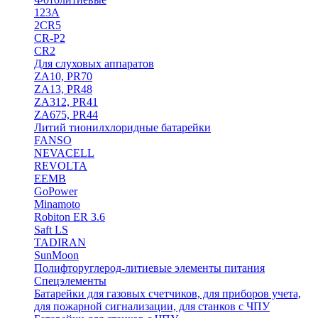
123A
2CR5
CR-P2
CR2
Для слуховых аппаратов
ZA10, PR70
ZA13, PR48
ZA312, PR41
ZA675, PR44
Литий тионилхлоридные батарейки
FANSO
NEVACELL
REVOLTA
EEMB
GoPower
Minamoto
Robiton ER 3.6
Saft LS
TADIRAN
SunMoon
Полифторуглерод-литиевые элементы питания
Спецэлементы
Батарейки для газовых счетчиков, для приборов учета,
для пожарной сигнализации, для станков с ЧПУ