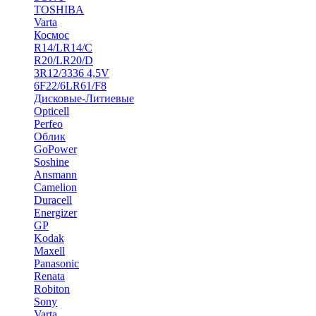
TOSHIBA
Varta
Космос
R14/LR14/C
R20/LR20/D
3R12/3336 4,5V
6F22/6LR61/F8
Дисковые-Литиевые
Opticell
Perfeo
Облик
GoPower
Soshine
Ansmann
Camelion
Duracell
Energizer
GP
Kodak
Maxell
Panasonic
Renata
Robiton
Sony
Varta