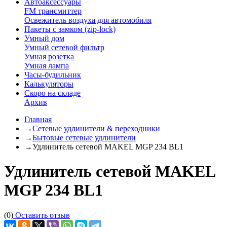
Автоаксессуары
FM трансмиттер
Освежитель воздуха для автомобиля
Пакеты с замком (zip-lock)
Умный дом
Умный сетевой фильтр
Умная розетка
Умная лампа
Часы-будильник
Калькуляторы
Скоро на складе
Архив
Главная
→
Сетевые удлинители & переходники
→
Бытовые сетевые удлинители
→
Удлинитель сетевой MAKEL MGP 234 BL1
Удлинитель сетевой MAKEL
MGP 234 BL1
(0)
Оставить отзыв