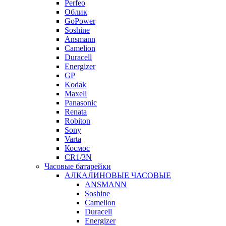
Perfeo
Облик
GoPower
Soshine
Ansmann
Camelion
Duracell
Energizer
GP
Kodak
Maxell
Panasonic
Renata
Robiton
Sony
Varta
Космос
CR1/3N
Часовые батарейки
АЛКАЛИНОВЫЕ ЧАСОВЫЕ
ANSMANN
Soshine
Camelion
Duracell
Energizer