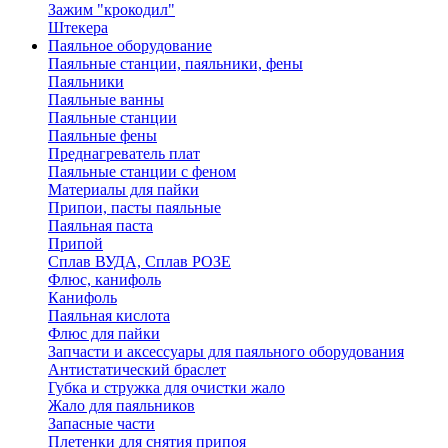
Зажим "крокодил"
Штекера
Паяльное оборудование
Паяльные станции, паяльники, фены
Паяльники
Паяльные ванны
Паяльные станции
Паяльные фены
Преднагреватель плат
Паяльные станции с феном
Материалы для пайки
Припои, пасты паяльные
Паяльная паста
Припой
Сплав ВУДА, Сплав РОЗЕ
Флюс, канифоль
Канифоль
Паяльная кислота
Флюс для пайки
Запчасти и аксессуары для паяльного оборудования
Антистатический браслет
Губка и стружка для очистки жало
Жало для паяльников
Запасные части
Плетенки для снятия припоя