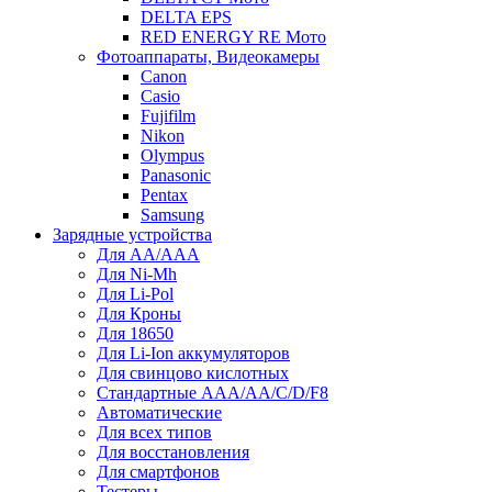
DELTA EPS
RED ENERGY RE Мото
Фотоаппараты, Видеокамеры
Canon
Casio
Fujifilm
Nikon
Olympus
Panasonic
Pentax
Samsung
Зарядные устройства
Для AA/AAA
Для Ni-Mh
Для Li-Pol
Для Кроны
Для 18650
Для Li-Ion аккумуляторов
Для свинцово кислотных
Стандартные ААА/АА/С/D/F8
Автоматические
Для всех типов
Для восстановления
Для смартфонов
Тестеры