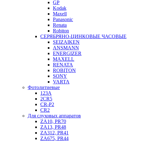
GP
Kodak
Maxell
Panasonic
Renata
Robiton
СЕРЯБРЯНО-ЦИНКОВЫЕ ЧАСОВЫЕ
SEIZAIKEN
ANSMANN
ENERGIZER
MAXELL
RENATA
ROBITON
SONY
VARTA
Фотолитиевые
123A
2CR5
CR-P2
CR2
Для слуховых аппаратов
ZA10, PR70
ZA13, PR48
ZA312, PR41
ZA675, PR44