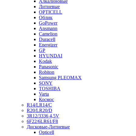
Алкалиновые
Литиевые
OPTICELL
Облик
GoPower
Ansmann
Camelion
Duracell
Energizer
GP
HYUNDAI
Kodak
Panasonic
Robiton
Samsung PLEOMAX
SONY
TOSHIBA
Varta
Космос
R14/LR14/C
R20/LR20/D
3R12/3336 4,5V
6F22/6LR61/F8
Дисковые-Литиевые
Opticell