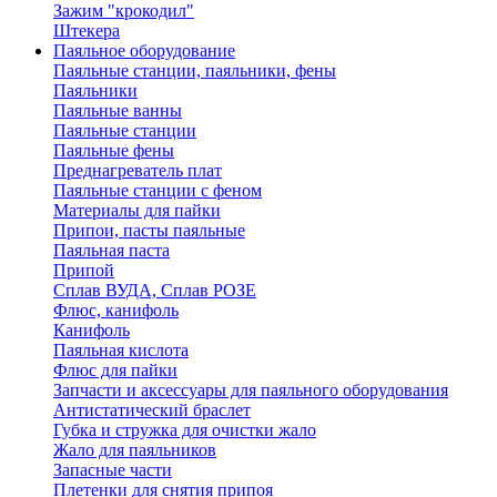
Зажим "крокодил"
Штекера
Паяльное оборудование
Паяльные станции, паяльники, фены
Паяльники
Паяльные ванны
Паяльные станции
Паяльные фены
Преднагреватель плат
Паяльные станции с феном
Материалы для пайки
Припои, пасты паяльные
Паяльная паста
Припой
Сплав ВУДА, Сплав РОЗЕ
Флюс, канифоль
Канифоль
Паяльная кислота
Флюс для пайки
Запчасти и аксессуары для паяльного оборудования
Антистатический браслет
Губка и стружка для очистки жало
Жало для паяльников
Запасные части
Плетенки для снятия припоя