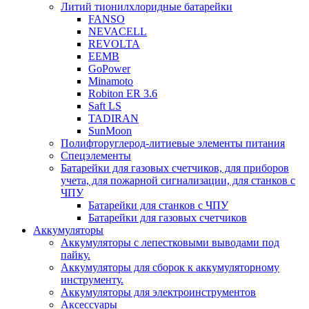
Литий тионилхлоридные батарейки
FANSO
NEVACELL
REVOLTA
EEMB
GoPower
Minamoto
Robiton ER 3.6
Saft LS
TADIRAN
SunMoon
Полифторуглерод-литиевые элементы питания
Спецэлементы
Батарейки для газовых счетчиков, для приборов
учета, для пожарной сигнализации, для станков с
ЧПУ
Батарейки для станков с ЧПУ
Батарейки для газовых счетчиков
Аккумуляторы
Аккумуляторы с лепестковыми выводами под
пайку.
Аккумуляторы для сборок к аккумуляторному
инструменту.
Аккумуляторы для электроинструментов
Аксессуары