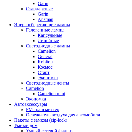
Garin
Стандартные
Garin
Ansman
Энергосберегающие лампы
Галогенные лампы
Капсульные
Линейные
Светодиодные лампы
Camelion
General
Robiton
Космос
Старт
Экономка
Светодиодные ленты
Camelion
Camelion mini
Экономка
Автоаксессуары
FM трансмиттер
Освежитель воздуха для автомобиля
Пакеты с замком (zip-lock)
Умный дом
Умный сетевой фильтр