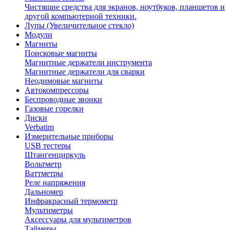
Чистящие средства для экранов, ноутбуков, планшетов и
другой компьютерной техники.
Лупы (Увеличительное стекло)
Модули
Магниты
Поисковые магниты
Магнитные держатели инструмента
Магнитные держатели для сварки
Неодимовые магниты
Автокомпрессоры
Беспроводные звонки
Газовые горелки
Диски
Verbatim
Измерительные приборы
USB тестеры
Штангенциркуль
Вольтметр
Ваттметры
Реле напряжения
Дальномер
Инфракрасный термометр
Мультиметры
Аксессуары для мультиметров
Таймеры