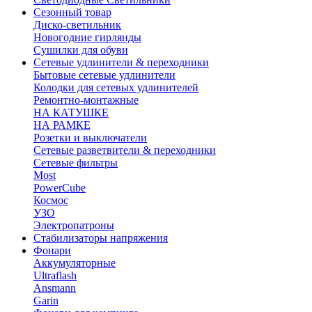
Сезонный товар
Диско-светильник
Новогодние гирлянды
Сушилки для обуви
Сетевые удлинители & переходники
Бытовые сетевые удлинители
Колодки для сетевых удлинителей
Ремонтно-монтажные
НА КАТУШКЕ
НА РАМКЕ
Розетки и выключатели
Сетевые разветвители & переходники
Сетевые фильтры
Most
PowerCube
Космос
УЗО
Электропатроны
Стабилизаторы напряжения
Фонари
Аккумуляторные
Ultraflash
Ansmann
Garin