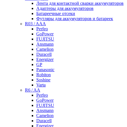
Лента для контактной сварки аккумуляторов
Адаптеры для аккумуляторов
Батареечные отсеки
Футляры для аккумуляторов и батареек
R03 / AAA
Perfeo
GoPower
FUJITSU
Ansmann
Camelion
Duracell
Energizer
GP
Panasonic
Robiton
Soshine
Varta
R6 / AA
Perfeo
GoPower
FUJITSU
Ansmann
Camelion
Duracell
Energizer