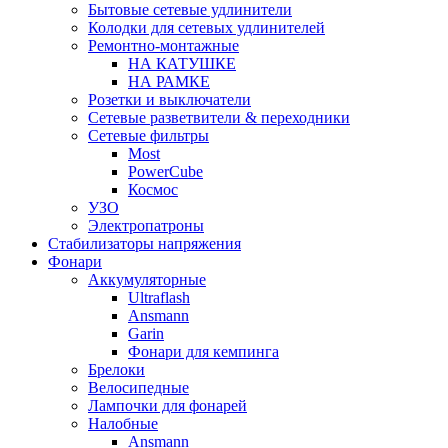
Бытовые сетевые удлинители
Колодки для сетевых удлинителей
Ремонтно-монтажные
НА КАТУШКЕ
НА РАМКЕ
Розетки и выключатели
Сетевые разветвители & переходники
Сетевые фильтры
Most
PowerCube
Космос
УЗО
Электропатроны
Стабилизаторы напряжения
Фонари
Аккумуляторные
Ultraflash
Ansmann
Garin
Фонари для кемпинга
Брелоки
Велосипедные
Лампочки для фонарей
Налобные
Ansmann