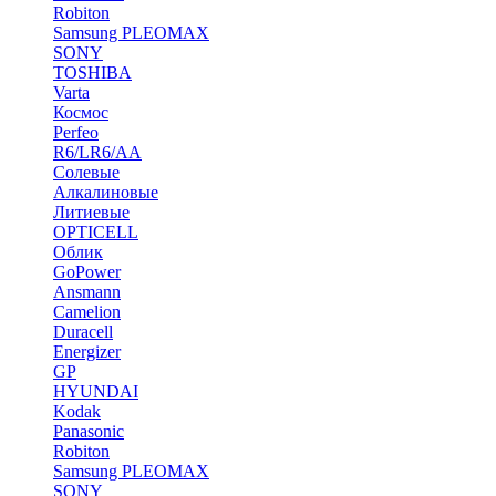
Robiton
Samsung PLEOMAX
SONY
TOSHIBA
Varta
Космос
Perfeo
R6/LR6/AA
Солевые
Алкалиновые
Литиевые
OPTICELL
Облик
GoPower
Ansmann
Camelion
Duracell
Energizer
GP
HYUNDAI
Kodak
Panasonic
Robiton
Samsung PLEOMAX
SONY