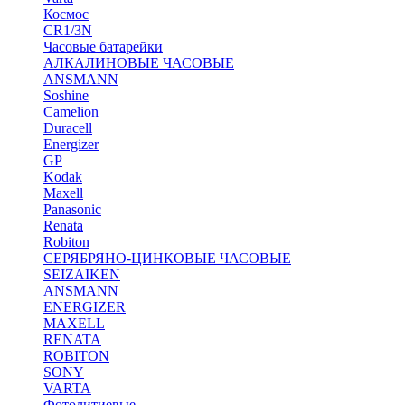
Космос
CR1/3N
Часовые батарейки
АЛКАЛИНОВЫЕ ЧАСОВЫЕ
ANSMANN
Soshine
Camelion
Duracell
Energizer
GP
Kodak
Maxell
Panasonic
Renata
Robiton
СЕРЯБРЯНО-ЦИНКОВЫЕ ЧАСОВЫЕ
SEIZAIKEN
ANSMANN
ENERGIZER
MAXELL
RENATA
ROBITON
SONY
VARTA
Фотолитиевые