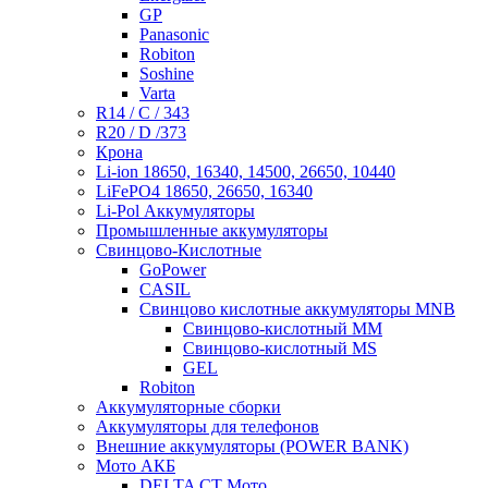
GP
Panasonic
Robiton
Soshine
Varta
R14 / C / 343
R20 / D /373
Крона
Li-ion 18650, 16340, 14500, 26650, 10440
LiFePO4 18650, 26650, 16340
Li-Pol Аккумуляторы
Промышленные аккумуляторы
Свинцово-Кислотные
GoPower
CASIL
Свинцово кислотные аккумуляторы MNB
Cвинцово-кислотный MM
Cвинцово-кислотный MS
GEL
Robiton
Аккумуляторные сборки
Аккумуляторы для телефонов
Внешние аккумуляторы (POWER BANK)
Мото АКБ
DELTA CT Мото