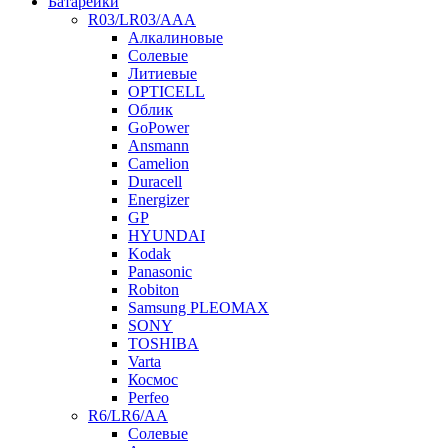
Батарейки
R03/LR03/AAA
Алкалиновые
Солевые
Литиевые
OPTICELL
Облик
GoPower
Ansmann
Camelion
Duracell
Energizer
GP
HYUNDAI
Kodak
Panasonic
Robiton
Samsung PLEOMAX
SONY
TOSHIBA
Varta
Космос
Perfeo
R6/LR6/AA
Солевые