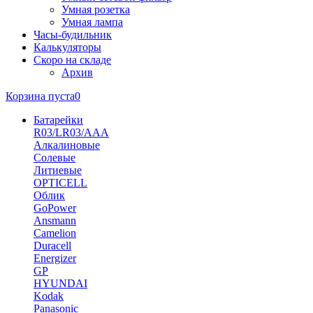
Умная розетка
Умная лампа
Часы-будильник
Калькуляторы
Скоро на складе
Архив
Корзина пуста
0
Батарейки
R03/LR03/AAA
Алкалиновые
Солевые
Литиевые
OPTICELL
Облик
GoPower
Ansmann
Camelion
Duracell
Energizer
GP
HYUNDAI
Kodak
Panasonic