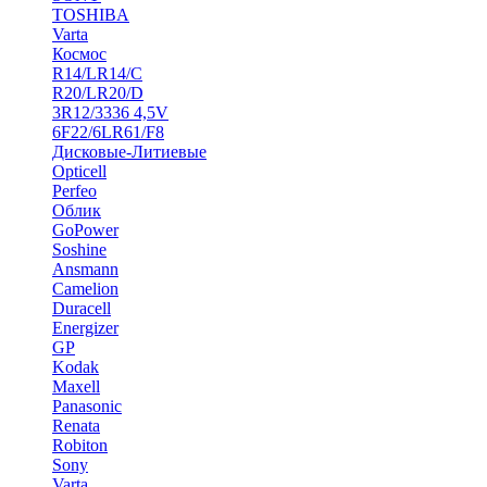
TOSHIBA
Varta
Космос
R14/LR14/C
R20/LR20/D
3R12/3336 4,5V
6F22/6LR61/F8
Дисковые-Литиевые
Opticell
Perfeo
Облик
GoPower
Soshine
Ansmann
Camelion
Duracell
Energizer
GP
Kodak
Maxell
Panasonic
Renata
Robiton
Sony
Varta