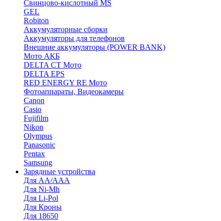
Cвинцово-кислотный MS
GEL
Robiton
Аккумуляторные сборки
Аккумуляторы для телефонов
Внешние аккумуляторы (POWER BANK)
Мото АКБ
DELTA CT Мото
DELTA EPS
RED ENERGY RE Мото
Фотоаппараты, Видеокамеры
Canon
Casio
Fujifilm
Nikon
Olympus
Panasonic
Pentax
Samsung
Зарядные устройства
Для AA/AAA
Для Ni-Mh
Для Li-Pol
Для Кроны
Для 18650