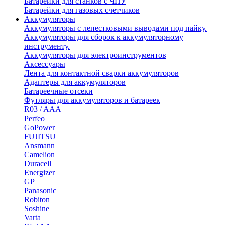
Батарейки для станков с ЧПУ
Батарейки для газовых счетчиков
Аккумуляторы
Аккумуляторы с лепестковыми выводами под пайку.
Аккумуляторы для сборок к аккумуляторному
инструменту.
Аккумуляторы для электроинструментов
Аксессуары
Лента для контактной сварки аккумуляторов
Адаптеры для аккумуляторов
Батареечные отсеки
Футляры для аккумуляторов и батареек
R03 / AAA
Perfeo
GoPower
FUJITSU
Ansmann
Camelion
Duracell
Energizer
GP
Panasonic
Robiton
Soshine
Varta