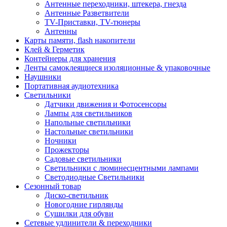
Антенные переходники, штекера, гнезда
Антенные Разветвители
TV-Приставки, TV-тюнеры
Антенны
Карты памяти, flash накопители
Клей & Герметик
Контейнеры для хранения
Ленты самоклеящиеся изоляционные & упаковочные
Наушники
Портативная аудиотехника
Светильники
Датчики движения и Фотосенсоры
Лампы для светильников
Напольные светильники
Настольные светильники
Ночники
Прожекторы
Садовые светильники
Светильники с люминесцентными лампами
Светодиодные Светильники
Сезонный товар
Диско-светильник
Новогодние гирлянды
Сушилки для обуви
Сетевые удлинители & переходники