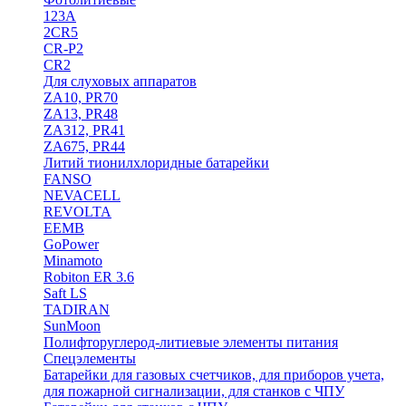
123A
2CR5
CR-P2
CR2
Для слуховых аппаратов
ZA10, PR70
ZA13, PR48
ZA312, PR41
ZA675, PR44
Литий тионилхлоридные батарейки
FANSO
NEVACELL
REVOLTA
EEMB
GoPower
Minamoto
Robiton ER 3.6
Saft LS
TADIRAN
SunMoon
Полифторуглерод-литиевые элементы питания
Спецэлементы
Батарейки для газовых счетчиков, для приборов учета,
для пожарной сигнализации, для станков с ЧПУ