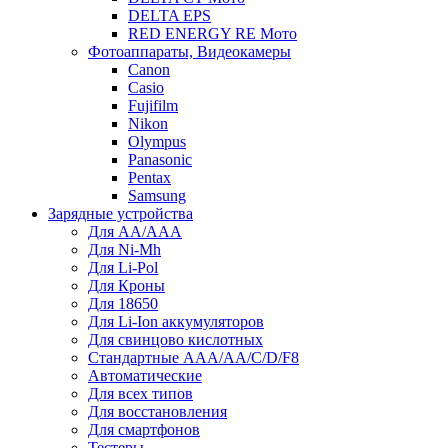
DELTA EPS
RED ENERGY RE Мото
Фотоаппараты, Видеокамеры
Canon
Casio
Fujifilm
Nikon
Olympus
Panasonic
Pentax
Samsung
Зарядные устройства
Для AA/AAA
Для Ni-Mh
Для Li-Pol
Для Кроны
Для 18650
Для Li-Ion аккумуляторов
Для свинцово кислотных
Стандартные ААА/АА/С/D/F8
Автоматические
Для всех типов
Для восстановления
Для смартфонов
Тестеры