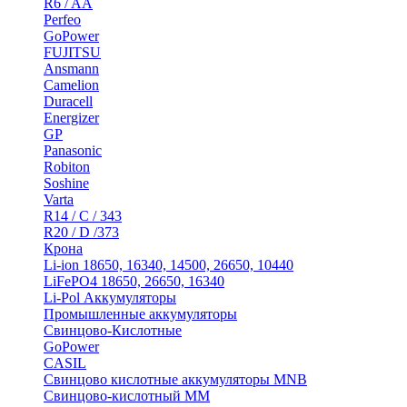
R6 / AA
Perfeo
GoPower
FUJITSU
Ansmann
Camelion
Duracell
Energizer
GP
Panasonic
Robiton
Soshine
Varta
R14 / C / 343
R20 / D /373
Крона
Li-ion 18650, 16340, 14500, 26650, 10440
LiFePO4 18650, 26650, 16340
Li-Pol Аккумуляторы
Промышленные аккумуляторы
Свинцово-Кислотные
GoPower
CASIL
Свинцово кислотные аккумуляторы MNB
Cвинцово-кислотный MM