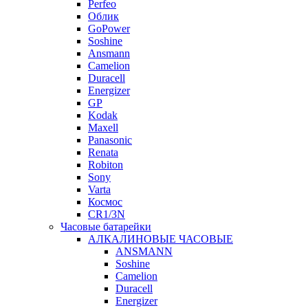
Perfeo
Облик
GoPower
Soshine
Ansmann
Camelion
Duracell
Energizer
GP
Kodak
Maxell
Panasonic
Renata
Robiton
Sony
Varta
Космос
CR1/3N
Часовые батарейки
АЛКАЛИНОВЫЕ ЧАСОВЫЕ
ANSMANN
Soshine
Camelion
Duracell
Energizer