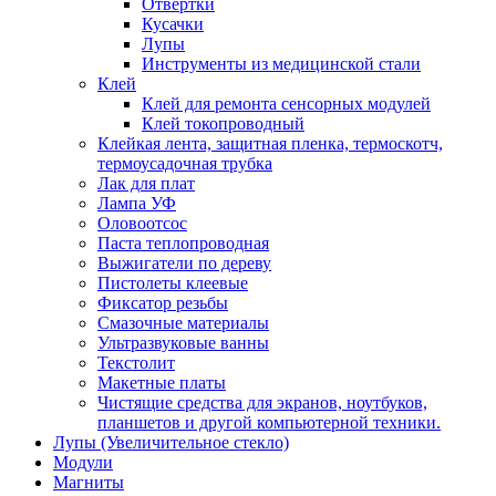
Отвертки
Кусачки
Лупы
Инструменты из медицинской стали
Клей
Клей для ремонта сенсорных модулей
Клей токопроводный
Клейкая лента, защитная пленка, термоскотч,
термоусадочная трубка
Лак для плат
Лампа УФ
Оловоотсос
Паста теплопроводная
Выжигатели по дереву
Пистолеты клеевые
Фиксатор резьбы
Смазочные материалы
Ультразвуковые ванны
Текстолит
Макетные платы
Чистящие средства для экранов, ноутбуков,
планшетов и другой компьютерной техники.
Лупы (Увеличительное стекло)
Модули
Магниты