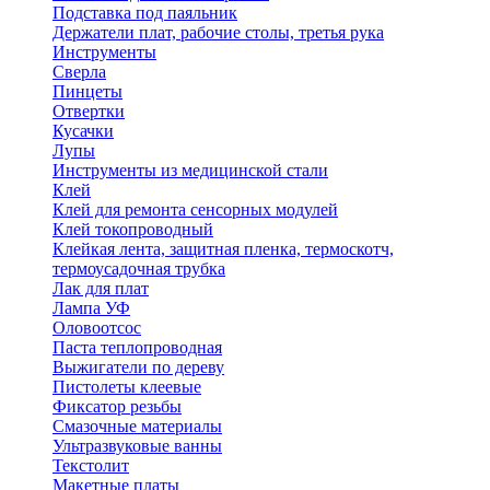
Подставка под паяльник
Держатели плат, рабочие столы, третья рука
Инструменты
Сверла
Пинцеты
Отвертки
Кусачки
Лупы
Инструменты из медицинской стали
Клей
Клей для ремонта сенсорных модулей
Клей токопроводный
Клейкая лента, защитная пленка, термоскотч,
термоусадочная трубка
Лак для плат
Лампа УФ
Оловоотсос
Паста теплопроводная
Выжигатели по дереву
Пистолеты клеевые
Фиксатор резьбы
Смазочные материалы
Ультразвуковые ванны
Текстолит
Макетные платы