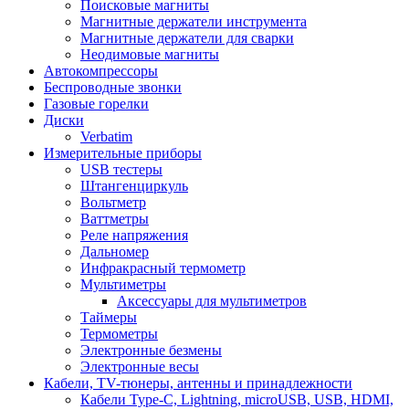
Поисковые магниты
Магнитные держатели инструмента
Магнитные держатели для сварки
Неодимовые магниты
Автокомпрессоры
Беспроводные звонки
Газовые горелки
Диски
Verbatim
Измерительные приборы
USB тестеры
Штангенциркуль
Вольтметр
Ваттметры
Реле напряжения
Дальномер
Инфракрасный термометр
Мультиметры
Аксессуары для мультиметров
Таймеры
Термометры
Электронные безмены
Электронные весы
Кабели, TV-тюнеры, антенны и принадлежности
Кабели Type-C, Lightning, microUSB, USB, HDMI,