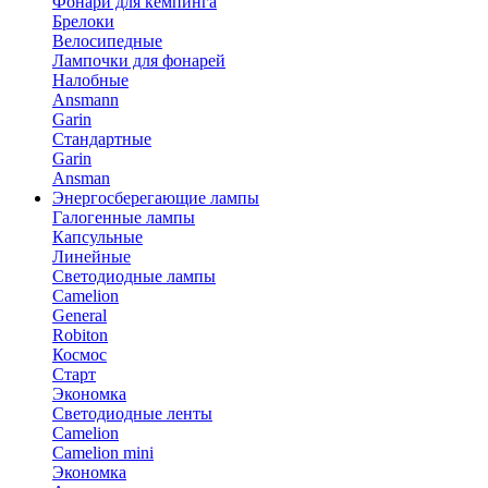
Фонари для кемпинга
Брелоки
Велосипедные
Лампочки для фонарей
Налобные
Ansmann
Garin
Стандартные
Garin
Ansman
Энергосберегающие лампы
Галогенные лампы
Капсульные
Линейные
Светодиодные лампы
Camelion
General
Robiton
Космос
Старт
Экономка
Светодиодные ленты
Camelion
Camelion mini
Экономка