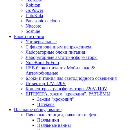
Robiton
GoPower
LiitoKala
Panasonic eneloop
Nitecore
Soshine
Блоки питания
Универсальные
C фиксированным напряжением
Лабораторные блоки питания
Лабораторные автотрансформаторы
NoteBook & Foto
USB блоки питания Мобильные &
Автомобильные
Блоки питания для светодиодного освещения
Инвертор 12V-220V
Конвертеры-трансформаторы 220V-110V
ШТЕКЕРА, зажим "крокодил", РАЗЪЁМЫ
Зажим "крокодил"
Штекера
Паяльное оборудование
Паяльные станции, паяльники, фены
Паяльники
Паяльные ванны