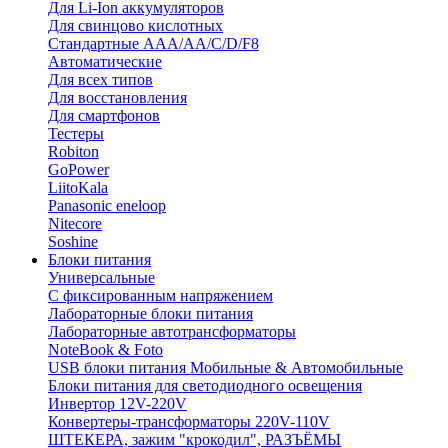
Для Li-Ion аккумуляторов
Для свинцово кислотных
Стандартные ААА/АА/С/D/F8
Автоматические
Для всех типов
Для восстановления
Для смартфонов
Тестеры
Robiton
GoPower
LiitoKala
Panasonic eneloop
Nitecore
Soshine
Блоки питания
Универсальные
C фиксированным напряжением
Лабораторные блоки питания
Лабораторные автотрансформаторы
NoteBook & Foto
USB блоки питания Мобильные & Автомобильные
Блоки питания для светодиодного освещения
Инвертор 12V-220V
Конвертеры-трансформаторы 220V-110V
ШТЕКЕРА, зажим "крокодил", РАЗЪЁМЫ