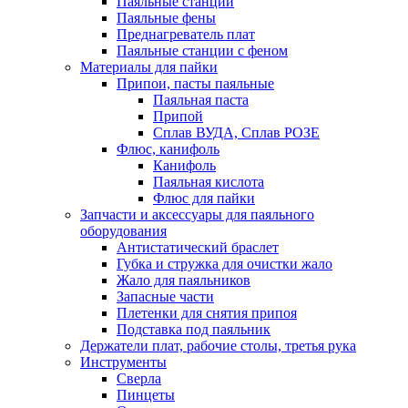
Паяльные станции
Паяльные фены
Преднагреватель плат
Паяльные станции с феном
Материалы для пайки
Припои, пасты паяльные
Паяльная паста
Припой
Сплав ВУДА, Сплав РОЗЕ
Флюс, канифоль
Канифоль
Паяльная кислота
Флюс для пайки
Запчасти и аксессуары для паяльного
оборудования
Антистатический браслет
Губка и стружка для очистки жало
Жало для паяльников
Запасные части
Плетенки для снятия припоя
Подставка под паяльник
Держатели плат, рабочие столы, третья рука
Инструменты
Сверла
Пинцеты