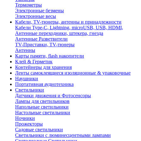
Термометры
Электронные безмены
Электронные весы
Кабели, TV-тюнеры, антенны и принадлежности
Кабели Type-C, Lightning, microUSB, USB, HDMI,
Антенные переходники, штекера, гнезда
Антенные Разветвители
TV-Приставки, TV-тюнеры
Антенны
Карты памяти, flash накопители
Клей & Герметик
Контейнеры для хранения
Ленты самоклеящиеся изоляционные & упаковочные
Наушники
Портативная аудиотехника
Светильники
Датчики движения и Фотосенсоры
Лампы для светильников
Напольные светильники
Настольные светильники
Ночники
Прожекторы
Садовые светильники
Светильники с люминесцентными лампами
Светодиодные Светильники