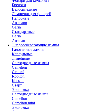
Фонари для кемпинга
Брелоки
Велосипедные
Лампочки для фонарей
Налобные
Ansmann
Garin
Стандартные
Garin
Ansman
Энергосберегающие лампы
Галогенные лампы
Капсульные
Линейные
Светодиодные лампы
Camelion
General
Robiton
Космос
Старт
Экономка
Светодиодные ленты
Camelion
Camelion mini
Экономка