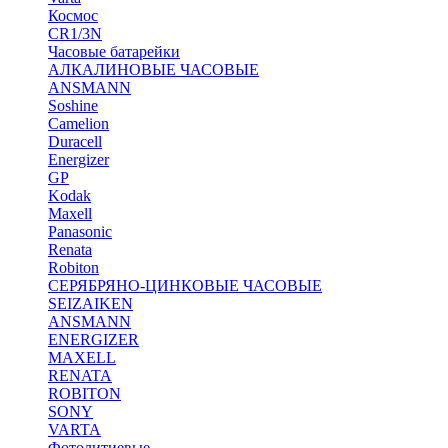
Космос
CR1/3N
Часовые батарейки
АЛКАЛИНОВЫЕ ЧАСОВЫЕ
ANSMANN
Soshine
Camelion
Duracell
Energizer
GP
Kodak
Maxell
Panasonic
Renata
Robiton
СЕРЯБРЯНО-ЦИНКОВЫЕ ЧАСОВЫЕ
SEIZAIKEN
ANSMANN
ENERGIZER
MAXELL
RENATA
ROBITON
SONY
VARTA
Фотолитиевые