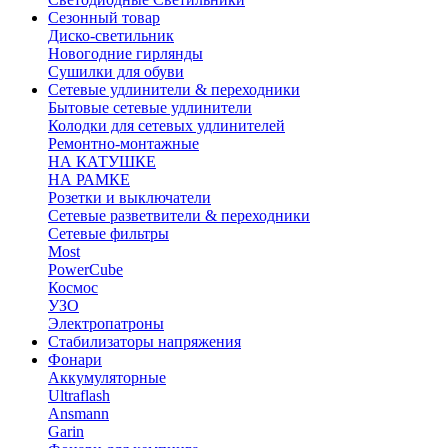
Сезонный товар
Диско-светильник
Новогодние гирлянды
Сушилки для обуви
Сетевые удлинители & переходники
Бытовые сетевые удлинители
Колодки для сетевых удлинителей
Ремонтно-монтажные
НА КАТУШКЕ
НА РАМКЕ
Розетки и выключатели
Сетевые разветвители & переходники
Сетевые фильтры
Most
PowerCube
Космос
УЗО
Электропатроны
Стабилизаторы напряжения
Фонари
Аккумуляторные
Ultraflash
Ansmann
Garin