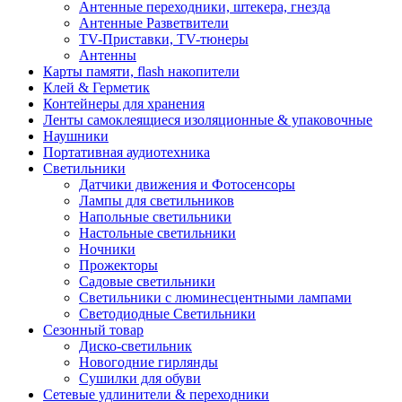
Антенные переходники, штекера, гнезда
Антенные Разветвители
TV-Приставки, TV-тюнеры
Антенны
Карты памяти, flash накопители
Клей & Герметик
Контейнеры для хранения
Ленты самоклеящиеся изоляционные & упаковочные
Наушники
Портативная аудиотехника
Светильники
Датчики движения и Фотосенсоры
Лампы для светильников
Напольные светильники
Настольные светильники
Ночники
Прожекторы
Садовые светильники
Светильники с люминесцентными лампами
Светодиодные Светильники
Сезонный товар
Диско-светильник
Новогодние гирлянды
Сушилки для обуви
Сетевые удлинители & переходники