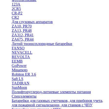
123A
2CR5
CR-P2
CR2
Для слуховых аппаратов
ZA10, PR70
ZA13, PR48
ZA312, PR41
ZA675, PR44
Литий тионилхлоридные батарейки
FANSO
NEVACELL
REVOLTA
EEMB
GoPower
Minamoto
Robiton ER 3.6
Saft LS
TADIRAN
SunMoon
Полифторуглерод-литиевые элементы питания
Спецэлементы
Батарейки для газовых счетчиков, для приборов учета,
для пожарной сигнализации, для станков с ЧПУ