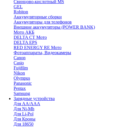
Cвинцово-кислотный MS
GEL
Robiton
Аккумуляторные сборки
Аккумуляторы для телефонов
Внешние аккумуляторы (POWER BANK)
Мото АКБ
DELTA CT Мото
DELTA EPS
RED ENERGY RE Мото
Фотоаппараты, Видеокамеры
Canon
Casio
Fujifilm
Nikon
Olympus
Panasonic
Pentax
Samsung
Зарядные устройства
Для AA/AAA
Для Ni-Mh
Для Li-Pol
Для Кроны
Для 18650