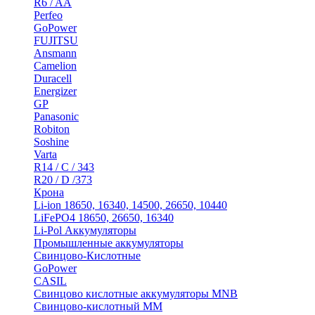
R6 / AA
Perfeo
GoPower
FUJITSU
Ansmann
Camelion
Duracell
Energizer
GP
Panasonic
Robiton
Soshine
Varta
R14 / C / 343
R20 / D /373
Крона
Li-ion 18650, 16340, 14500, 26650, 10440
LiFePO4 18650, 26650, 16340
Li-Pol Аккумуляторы
Промышленные аккумуляторы
Свинцово-Кислотные
GoPower
CASIL
Свинцово кислотные аккумуляторы MNB
Cвинцово-кислотный MM