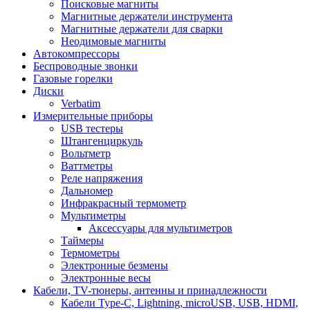
Поисковые магниты
Магнитные держатели инструмента
Магнитные держатели для сварки
Неодимовые магниты
Автокомпрессоры
Беспроводные звонки
Газовые горелки
Диски
Verbatim
Измерительные приборы
USB тестеры
Штангенциркуль
Вольтметр
Ваттметры
Реле напряжения
Дальномер
Инфракрасный термометр
Мультиметры
Аксессуары для мультиметров
Таймеры
Термометры
Электронные безмены
Электронные весы
Кабели, TV-тюнеры, антенны и принадлежности
Кабели Type-C, Lightning, microUSB, USB, HDMI,