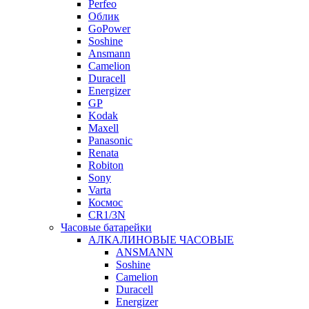
Perfeo
Облик
GoPower
Soshine
Ansmann
Camelion
Duracell
Energizer
GP
Kodak
Maxell
Panasonic
Renata
Robiton
Sony
Varta
Космос
CR1/3N
Часовые батарейки
АЛКАЛИНОВЫЕ ЧАСОВЫЕ
ANSMANN
Soshine
Camelion
Duracell
Energizer