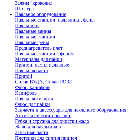
Зажим "крокодил"
Штекера
Паяльное оборудование
Паяльные станции, паяльники, фены
Паяльники
Паяльные ванны
Паяльные станции
Паяльные фены
Преднагреватель плат
Паяльные станции с феном
Материалы для пайки
Припои, пасты паяльные
Паяльная паста
Припой
Сплав ВУДА, Сплав РОЗЕ
Флюс, канифоль
Канифоль
Паяльная кислота
Флюс для пайки
Запчасти и аксессуары для паяльного оборудования
Антистатический браслет
Губка и стружка для очистки жало
Жало для паяльников
Запасные части
Плетенки для снятия припоя