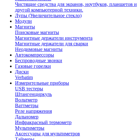
Чистящие средства для экранов, ноутбуков, планшетов и
другой компьютерной техники.
Лупы (Увеличительное стекло)
Модули
Магниты
Поисковые магниты
Магнитные держатели инструмента
Магнитные держатели для сварки
Неодимовые магниты
Автокомпрессоры
Беспроводные звонки
Газовые горелки
Диски
Verbatim
Измерительные приборы
USB тестеры
Штангенциркуль
Вольтметр
Ваттметры
Реле напряжения
Дальномер
Инфракрасный термометр
Мультиметры
Аксессуары для мультиметров
Таймеры