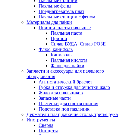
Паяльные станции
Паяльные фены
Преднагреватель плат
Паяльные станции с феном
Материалы для пайки
Припои, пасты паяльные
Паяльная паста
Припой
Сплав ВУДА, Сплав РОЗЕ
Флюс, канифоль
Канифоль
Паяльная кислота
Флюс для пайки
Запчасти и аксессуары для паяльного
оборудования
Антистатический браслет
Губка и стружка для очистки жало
Жало для паяльников
Запасные части
Плетенки для снятия припоя
Подставка под паяльник
Держатели плат, рабочие столы, третья рука
Инструменты
Сверла
Пинцеты