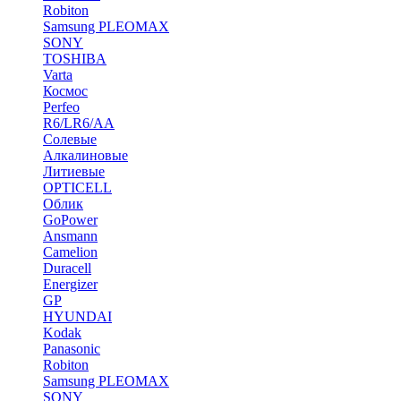
Robiton
Samsung PLEOMAX
SONY
TOSHIBA
Varta
Космос
Perfeo
R6/LR6/AA
Солевые
Алкалиновые
Литиевые
OPTICELL
Облик
GoPower
Ansmann
Camelion
Duracell
Energizer
GP
HYUNDAI
Kodak
Panasonic
Robiton
Samsung PLEOMAX
SONY