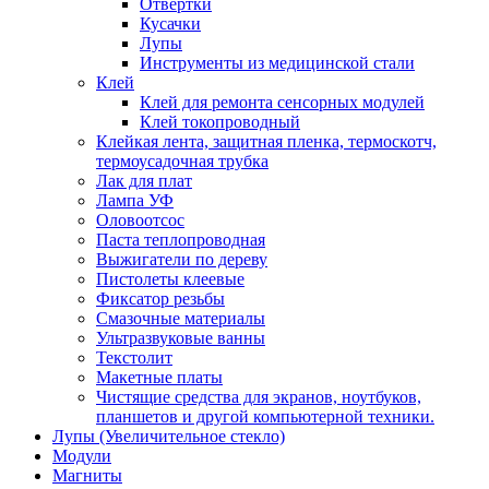
Отвертки
Кусачки
Лупы
Инструменты из медицинской стали
Клей
Клей для ремонта сенсорных модулей
Клей токопроводный
Клейкая лента, защитная пленка, термоскотч,
термоусадочная трубка
Лак для плат
Лампа УФ
Оловоотсос
Паста теплопроводная
Выжигатели по дереву
Пистолеты клеевые
Фиксатор резьбы
Смазочные материалы
Ультразвуковые ванны
Текстолит
Макетные платы
Чистящие средства для экранов, ноутбуков,
планшетов и другой компьютерной техники.
Лупы (Увеличительное стекло)
Модули
Магниты