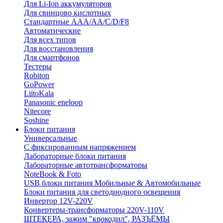
Для Li-Ion аккумуляторов
Для свинцово кислотных
Стандартные ААА/АА/С/D/F8
Автоматические
Для всех типов
Для восстановления
Для смартфонов
Тестеры
Robiton
GoPower
LiitoKala
Panasonic eneloop
Nitecore
Soshine
Блоки питания
Универсальные
C фиксированным напряжением
Лабораторные блоки питания
Лабораторные автотрансформаторы
NoteBook & Foto
USB блоки питания Мобильные & Автомобильные
Блоки питания для светодиодного освещения
Инвертор 12V-220V
Конвертеры-трансформаторы 220V-110V
ШТЕКЕРА, зажим "крокодил", РАЗЪЁМЫ