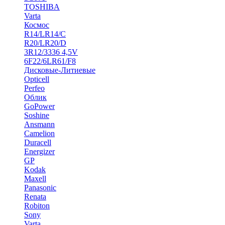
TOSHIBA
Varta
Космос
R14/LR14/C
R20/LR20/D
3R12/3336 4,5V
6F22/6LR61/F8
Дисковые-Литиевые
Opticell
Perfeo
Облик
GoPower
Soshine
Ansmann
Camelion
Duracell
Energizer
GP
Kodak
Maxell
Panasonic
Renata
Robiton
Sony
Varta