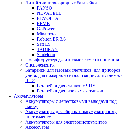
Литий тионилхлоридные батарейки
FANSO
NEVACELL
REVOLTA
EEMB
GoPower
Minamoto
Robiton ER 3.6
Saft LS
TADIRAN
SunMoon
Полифторуглерод-литиевые элементы питания
Спецэлементы
Батарейки для газовых счетчиков, для приборов
учета, для пожарной сигнализации, для станков с
ЧПУ
Батарейки для станков с ЧПУ
Батарейки для газовых счетчиков
Аккумуляторы
Аккумуляторы с лепестковыми выводами под
пайку.
Аккумуляторы для сборок к аккумуляторному
инструменту.
Аккумуляторы для электроинструментов
Аксессуары