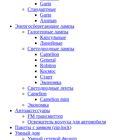
Garin
Стандартные
Garin
Ansman
Энергосберегающие лампы
Галогенные лампы
Капсульные
Линейные
Светодиодные лампы
Camelion
General
Robiton
Космос
Старт
Экономка
Светодиодные ленты
Camelion
Camelion mini
Экономка
Автоаксессуары
FM трансмиттер
Освежитель воздуха для автомобиля
Пакеты с замком (zip-lock)
Умный дом
Умный сетевой фильтр