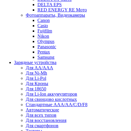
DELTA EPS
RED ENERGY RE Мото
Фотоаппараты, Видеокамеры
Canon
Casio
Fujifilm
Nikon
Olympus
Panasonic
Pentax
Samsung
Зарядные устройства
Для AA/AAA
Для Ni-Mh
Для Li-Pol
Для Кроны
Для 18650
Для Li-Ion аккумуляторов
Для свинцово кислотных
Стандартные ААА/АА/С/D/F8
Автоматические
Для всех типов
Для восстановления
Для смартфонов
Тестеры