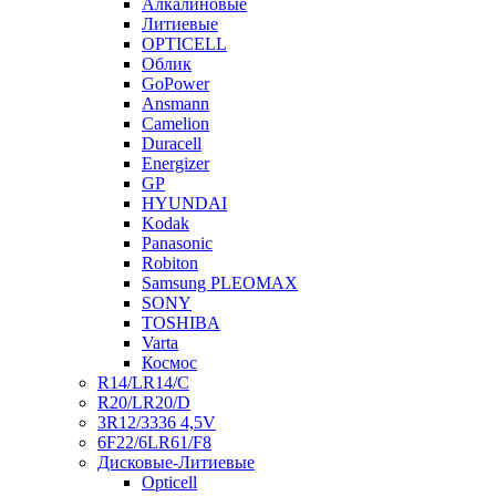
Алкалиновые
Литиевые
OPTICELL
Облик
GoPower
Ansmann
Camelion
Duracell
Energizer
GP
HYUNDAI
Kodak
Panasonic
Robiton
Samsung PLEOMAX
SONY
TOSHIBA
Varta
Космос
R14/LR14/C
R20/LR20/D
3R12/3336 4,5V
6F22/6LR61/F8
Дисковые-Литиевые
Opticell