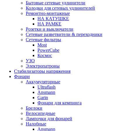
Бытовые сетевые удлинители
Колодки для сетевых удлинителей
Ремонтно-монтажные
НА КАТУШКЕ
НА РАМКЕ
Розетки и выключатели
Сетевые разветвители & переходники
Сетевые фильтры
Most
PowerCube
Космос
УЗО
Электропатроны
Стабилизаторы напряжения
Фонари
Аккумуляторные
Ultraflash
Ansmann
Garin
Фонари для кемпинга
Брелоки
Велосипедные
Лампочки для фонарей
Налобные
Ansmann