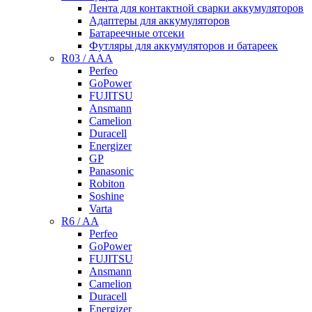
Лента для контактной сварки аккумуляторов
Адаптеры для аккумуляторов
Батареечные отсеки
Футляры для аккумуляторов и батареек
R03 / AAA
Perfeo
GoPower
FUJITSU
Ansmann
Camelion
Duracell
Energizer
GP
Panasonic
Robiton
Soshine
Varta
R6 / AA
Perfeo
GoPower
FUJITSU
Ansmann
Camelion
Duracell
Energizer