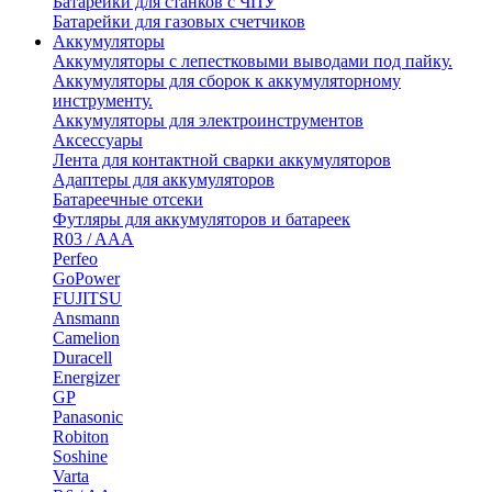
Батарейки для станков с ЧПУ
Батарейки для газовых счетчиков
Аккумуляторы
Аккумуляторы с лепестковыми выводами под пайку.
Аккумуляторы для сборок к аккумуляторному
инструменту.
Аккумуляторы для электроинструментов
Аксессуары
Лента для контактной сварки аккумуляторов
Адаптеры для аккумуляторов
Батареечные отсеки
Футляры для аккумуляторов и батареек
R03 / AAA
Perfeo
GoPower
FUJITSU
Ansmann
Camelion
Duracell
Energizer
GP
Panasonic
Robiton
Soshine
Varta