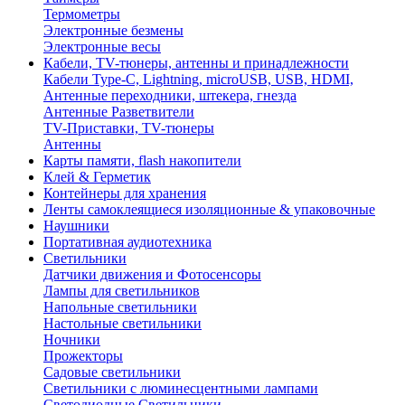
Термометры
Электронные безмены
Электронные весы
Кабели, TV-тюнеры, антенны и принадлежности
Кабели Type-C, Lightning, microUSB, USB, HDMI,
Антенные переходники, штекера, гнезда
Антенные Разветвители
TV-Приставки, TV-тюнеры
Антенны
Карты памяти, flash накопители
Клей & Герметик
Контейнеры для хранения
Ленты самоклеящиеся изоляционные & упаковочные
Наушники
Портативная аудиотехника
Светильники
Датчики движения и Фотосенсоры
Лампы для светильников
Напольные светильники
Настольные светильники
Ночники
Прожекторы
Садовые светильники
Светильники с люминесцентными лампами
Светодиодные Светильники