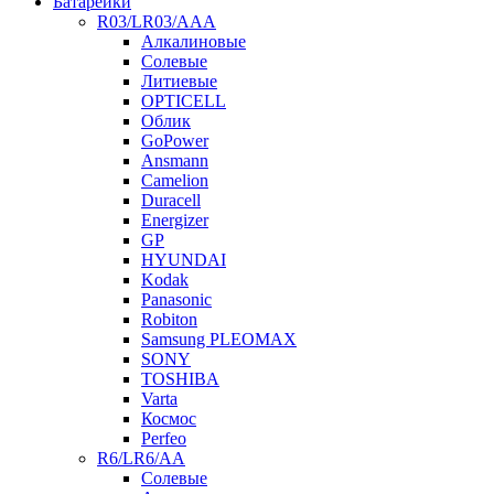
Батарейки
R03/LR03/AAA
Алкалиновые
Солевые
Литиевые
OPTICELL
Облик
GoPower
Ansmann
Camelion
Duracell
Energizer
GP
HYUNDAI
Kodak
Panasonic
Robiton
Samsung PLEOMAX
SONY
TOSHIBA
Varta
Космос
Perfeo
R6/LR6/AA
Солевые