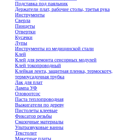
Подставка под паяльник
Держатели плат, рабочие столы, третья рука
Инструменты
Сверла
Пинцеты
Отвертки
Кусачки
Лупы
Инструменты из медицинской стали
Клей
Клей для ремонта сенсорных модулей
Клей токопроводный
Клейкая лента, защитная пленка, термоскотч,
термоусадочная трубка
Лак для плат
Лампа УФ
Оловоотсос
Паста теплопроводная
Выжигатели по дереву
Пистолеты клеевые
Фиксатор резьбы
Смазочные материалы
Ультразвуковые ванны
Текстолит
Макетные платы