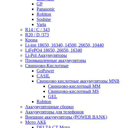
GP
Panasonic
Robiton
Soshine
Varta
R14 / C / 343
R20 / D /373
Крона
Li-ion 18650, 16340, 14500, 26650, 10440
LiFePO4 18650, 26650, 16340
Li-Pol Аккумуляторы
Промышленные аккумуляторы
Свинцово-Кислотные
GoPower
CASIL
Свинцово кислотные аккумуляторы MNB
Cвинцово-кислотный MM
Cвинцово-кислотный MS
GEL
Robiton
Аккумуляторные сборки
Аккумуляторы для телефонов
Внешние аккумуляторы (POWER BANK)
Мото АКБ
DELTA CT Мото