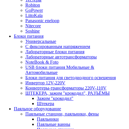
Robiton
GoPower
LiitoKala
Panasonic eneloop
Nitecore
Soshine
Блоки питания
Универсальные
C фиксированным напряжением
Лабораторные блоки питания
Лабораторные автотрансформаторы
NoteBook & Foto
USB блоки питания Мобильные &
Автомобильные
Блоки питания для светодиодного освещения
Инвертор 12V-220V
Конвертеры-трансформаторы 220V-110V
ШТЕКЕРА, зажим "крокодил", РАЗЪЁМЫ
Зажим "крокодил"
Штекера
Паяльное оборудование
Паяльные станции, паяльники, фены
Паяльники
Паяльные ванны