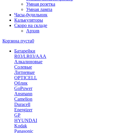
Умная розетка
Умная лампа
Часы-будильник
Калькуляторы
Скоро на складе
Архив
Корзина пуста
0
Батарейки
R03/LR03/AAA
Алкалиновые
Солевые
Литиевые
OPTICELL
Облик
GoPower
Ansmann
Camelion
Duracell
Energizer
GP
HYUNDAI
Kodak
Panasonic