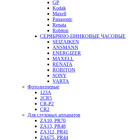
GP
Kodak
Maxell
Panasonic
Renata
Robiton
СЕРЯБРЯНО-ЦИНКОВЫЕ ЧАСОВЫЕ
SEIZAIKEN
ANSMANN
ENERGIZER
MAXELL
RENATA
ROBITON
SONY
VARTA
Фотолитиевые
123A
2CR5
CR-P2
CR2
Для слуховых аппаратов
ZA10, PR70
ZA13, PR48
ZA312, PR41
ZA675, PR44