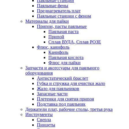
Паяльные станции
Паяльные фены
Преднагреватель плат
Паяльные станции с феном
Материалы для пайки
Припои, пасты паяльные
Паяльная паста
Припой
Сплав ВУДА, Сплав РОЗЕ
Флюс, канифоль
Канифоль
Паяльная кислота
Флюс для пайки
Запчасти и аксессуары для паяльного
оборудования
Антистатический браслет
Губка и стружка для очистки жало
Жало для паяльников
Запасные части
Плетенки для снятия припоя
Подставка под паяльник
Держатели плат, рабочие столы, третья рука
Инструменты
Сверла
Пинцеты