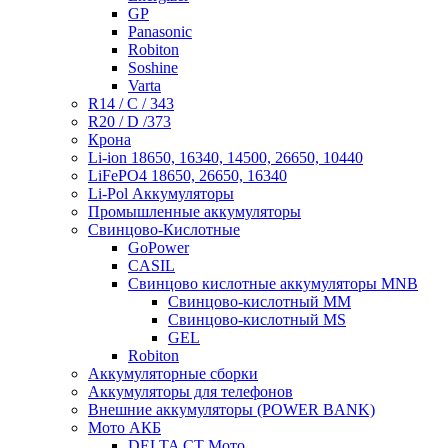
GP
Panasonic
Robiton
Soshine
Varta
R14 / C / 343
R20 / D /373
Крона
Li-ion 18650, 16340, 14500, 26650, 10440
LiFePO4 18650, 26650, 16340
Li-Pol Аккумуляторы
Промышленные аккумуляторы
Свинцово-Кислотные
GoPower
CASIL
Свинцово кислотные аккумуляторы MNB
Cвинцово-кислотный MM
Cвинцово-кислотный MS
GEL
Robiton
Аккумуляторные сборки
Аккумуляторы для телефонов
Внешние аккумуляторы (POWER BANK)
Мото АКБ
DELTA CT Мото