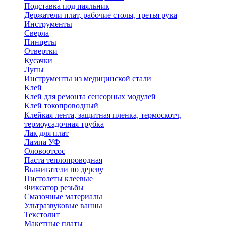
Подставка под паяльник
Держатели плат, рабочие столы, третья рука
Инструменты
Сверла
Пинцеты
Отвертки
Кусачки
Лупы
Инструменты из медицинской стали
Клей
Клей для ремонта сенсорных модулей
Клей токопроводный
Клейкая лента, защитная пленка, термоскотч,
термоусадочная трубка
Лак для плат
Лампа УФ
Оловоотсос
Паста теплопроводная
Выжигатели по дереву
Пистолеты клеевые
Фиксатор резьбы
Смазочные материалы
Ультразвуковые ванны
Текстолит
Макетные платы