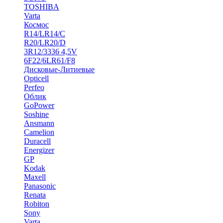
TOSHIBA
Varta
Космос
R14/LR14/C
R20/LR20/D
3R12/3336 4,5V
6F22/6LR61/F8
Дисковые-Литиевые
Opticell
Perfeo
Облик
GoPower
Soshine
Ansmann
Camelion
Duracell
Energizer
GP
Kodak
Maxell
Panasonic
Renata
Robiton
Sony
Varta