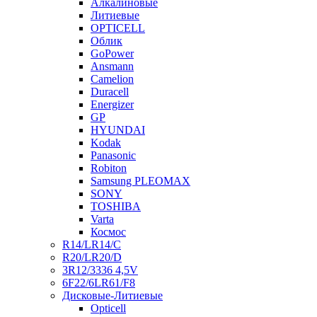
Алкалиновые
Литиевые
OPTICELL
Облик
GoPower
Ansmann
Camelion
Duracell
Energizer
GP
HYUNDAI
Kodak
Panasonic
Robiton
Samsung PLEOMAX
SONY
TOSHIBA
Varta
Космос
R14/LR14/C
R20/LR20/D
3R12/3336 4,5V
6F22/6LR61/F8
Дисковые-Литиевые
Opticell