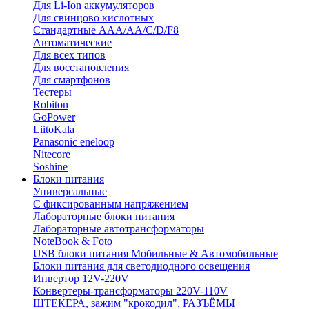
Для Li-Ion аккумуляторов
Для свинцово кислотных
Стандартные ААА/АА/С/D/F8
Автоматические
Для всех типов
Для восстановления
Для смартфонов
Тестеры
Robiton
GoPower
LiitoKala
Panasonic eneloop
Nitecore
Soshine
Блоки питания
Универсальные
C фиксированным напряжением
Лабораторные блоки питания
Лабораторные автотрансформаторы
NoteBook & Foto
USB блоки питания Мобильные & Автомобильные
Блоки питания для светодиодного освещения
Инвертор 12V-220V
Конвертеры-трансформаторы 220V-110V
ШТЕКЕРА, зажим "крокодил", РАЗЪЁМЫ