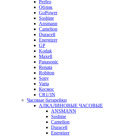
Perfeo
Облик
GoPower
Soshine
Ansmann
Camelion
Duracell
Energizer
GP
Kodak
Maxell
Panasonic
Renata
Robiton
Sony
Varta
Космос
CR1/3N
Часовые батарейки
АЛКАЛИНОВЫЕ ЧАСОВЫЕ
ANSMANN
Soshine
Camelion
Duracell
Energizer