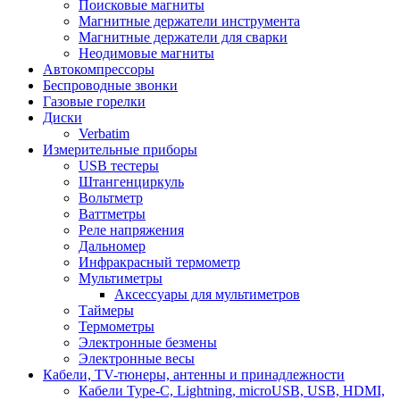
Поисковые магниты
Магнитные держатели инструмента
Магнитные держатели для сварки
Неодимовые магниты
Автокомпрессоры
Беспроводные звонки
Газовые горелки
Диски
Verbatim
Измерительные приборы
USB тестеры
Штангенциркуль
Вольтметр
Ваттметры
Реле напряжения
Дальномер
Инфракрасный термометр
Мультиметры
Аксессуары для мультиметров
Таймеры
Термометры
Электронные безмены
Электронные весы
Кабели, TV-тюнеры, антенны и принадлежности
Кабели Type-C, Lightning, microUSB, USB, HDMI,