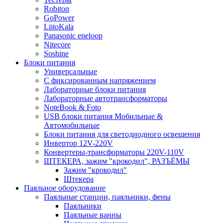
Robiton
GoPower
LiitoKala
Panasonic eneloop
Nitecore
Soshine
Блоки питания
Универсальные
C фиксированным напряжением
Лабораторные блоки питания
Лабораторные автотрансформаторы
NoteBook & Foto
USB блоки питания Мобильные &
Автомобильные
Блоки питания для светодиодного освещения
Инвертор 12V-220V
Конвертеры-трансформаторы 220V-110V
ШТЕКЕРА, зажим "крокодил", РАЗЪЁМЫ
Зажим "крокодил"
Штекера
Паяльное оборудование
Паяльные станции, паяльники, фены
Паяльники
Паяльные ванны