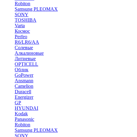
Robiton
Samsung PLEOMAX
SONY
TOSHIBA
Varta
Космос
Perfeo
R6/LR6/AA
Солевые
Алкалиновые
Литиевые
OPTICELL
Облик
GoPower
Ansmann
Camelion
Duracell
Energizer
GP
HYUNDAI
Kodak
Panasonic
Robiton
Samsung PLEOMAX
SONY