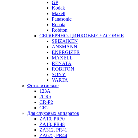
GP
Kodak
Maxell
Panasonic
Renata
Robiton
СЕРЯБРЯНО-ЦИНКОВЫЕ ЧАСОВЫЕ
SEIZAIKEN
ANSMANN
ENERGIZER
MAXELL
RENATA
ROBITON
SONY
VARTA
Фотолитиевые
123A
2CR5
CR-P2
CR2
Для слуховых аппаратов
ZA10, PR70
ZA13, PR48
ZA312, PR41
ZA675, PR44