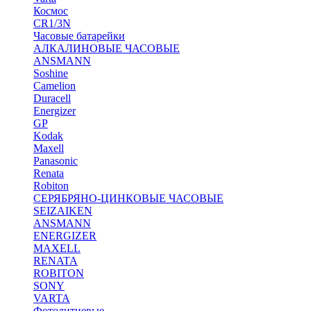
Космос
CR1/3N
Часовые батарейки
АЛКАЛИНОВЫЕ ЧАСОВЫЕ
ANSMANN
Soshine
Camelion
Duracell
Energizer
GP
Kodak
Maxell
Panasonic
Renata
Robiton
СЕРЯБРЯНО-ЦИНКОВЫЕ ЧАСОВЫЕ
SEIZAIKEN
ANSMANN
ENERGIZER
MAXELL
RENATA
ROBITON
SONY
VARTA
Фотолитиевые