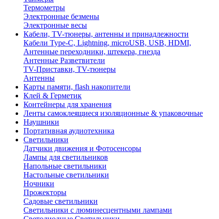
Термометры
Электронные безмены
Электронные весы
Кабели, TV-тюнеры, антенны и принадлежности
Кабели Type-C, Lightning, microUSB, USB, HDMI,
Антенные переходники, штекера, гнезда
Антенные Разветвители
TV-Приставки, TV-тюнеры
Антенны
Карты памяти, flash накопители
Клей & Герметик
Контейнеры для хранения
Ленты самоклеящиеся изоляционные & упаковочные
Наушники
Портативная аудиотехника
Светильники
Датчики движения и Фотосенсоры
Лампы для светильников
Напольные светильники
Настольные светильники
Ночники
Прожекторы
Садовые светильники
Светильники с люминесцентными лампами
Светодиодные Светильники