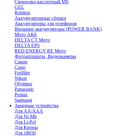
Cвинцово-кислотный MS
GEL
Robiton
Аккумуляторные сборки
Аккумуляторы для телефонов
Внешние аккумуляторы (POWER BANK)
Мото АКБ
DELTA CT Мото
DELTA EPS
RED ENERGY RE Мото
Фотоаппараты, Видеокамеры
Canon
Casio
Fujifilm
Nikon
Olympus
Panasonic
Pentax
Samsung
Зарядные устройства
Для AA/AAA
Для Ni-Mh
Для Li-Pol
Для Кроны
Для 18650