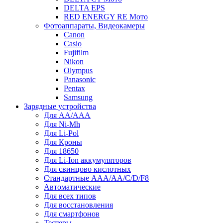
DELTA EPS
RED ENERGY RE Мото
Фотоаппараты, Видеокамеры
Canon
Casio
Fujifilm
Nikon
Olympus
Panasonic
Pentax
Samsung
Зарядные устройства
Для AA/AAA
Для Ni-Mh
Для Li-Pol
Для Кроны
Для 18650
Для Li-Ion аккумуляторов
Для свинцово кислотных
Стандартные ААА/АА/С/D/F8
Автоматические
Для всех типов
Для восстановления
Для смартфонов
Тестеры