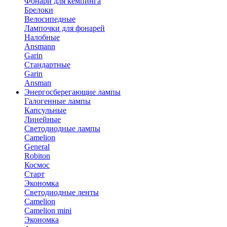
Фонари для кемпинга
Брелоки
Велосипедные
Лампочки для фонарей
Налобные
Ansmann
Garin
Стандартные
Garin
Ansman
Энергосберегающие лампы
Галогенные лампы
Капсульные
Линейные
Светодиодные лампы
Camelion
General
Robiton
Космос
Старт
Экономка
Светодиодные ленты
Camelion
Camelion mini
Экономка