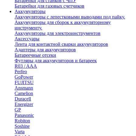
Батарейки для станков с ЧПУ
Батарейки для газовых счетчиков
Аккумуляторы
Аккумуляторы с лепестковыми выводами под пайку.
Аккумуляторы для сборок к аккумуляторному
инструменту.
Аккумуляторы для электроинструментов
Аксессуары
Лента для контактной сварки аккумуляторов
Адаптеры для аккумуляторов
Батареечные отсеки
Футляры для аккумуляторов и батареек
R03 / AAA
Perfeo
GoPower
FUJITSU
Ansmann
Camelion
Duracell
Energizer
GP
Panasonic
Robiton
Soshine
Varta