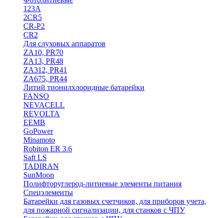
123A
2CR5
CR-P2
CR2
Для слуховых аппаратов
ZA10, PR70
ZA13, PR48
ZA312, PR41
ZA675, PR44
Литий тионилхлоридные батарейки
FANSO
NEVACELL
REVOLTA
EEMB
GoPower
Minamoto
Robiton ER 3.6
Saft LS
TADIRAN
SunMoon
Полифторуглерод-литиевые элементы питания
Спецэлементы
Батарейки для газовых счетчиков, для приборов учета,
для пожарной сигнализации, для станков с ЧПУ