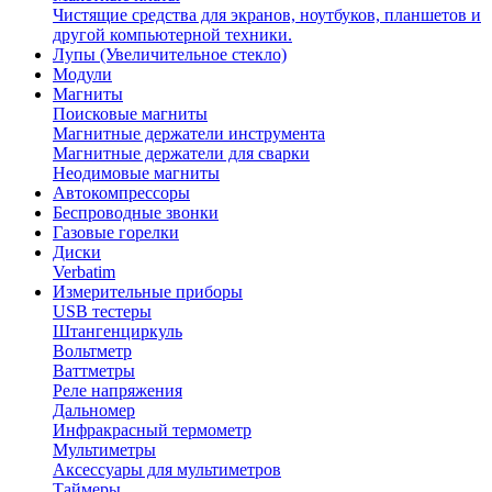
Чистящие средства для экранов, ноутбуков, планшетов и
другой компьютерной техники.
Лупы (Увеличительное стекло)
Модули
Магниты
Поисковые магниты
Магнитные держатели инструмента
Магнитные держатели для сварки
Неодимовые магниты
Автокомпрессоры
Беспроводные звонки
Газовые горелки
Диски
Verbatim
Измерительные приборы
USB тестеры
Штангенциркуль
Вольтметр
Ваттметры
Реле напряжения
Дальномер
Инфракрасный термометр
Мультиметры
Аксессуары для мультиметров
Таймеры