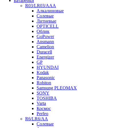
Батарейки
R03/LR03/AAA
Алкалиновые
Солевые
Литиевые
OPTICELL
Облик
GoPower
Ansmann
Camelion
Duracell
Energizer
GP
HYUNDAI
Kodak
Panasonic
Robiton
Samsung PLEOMAX
SONY
TOSHIBA
Varta
Космос
Perfeo
R6/LR6/AA
Солевые