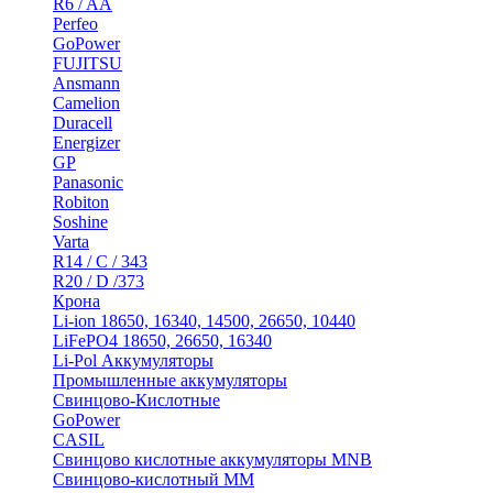
R6 / AA
Perfeo
GoPower
FUJITSU
Ansmann
Camelion
Duracell
Energizer
GP
Panasonic
Robiton
Soshine
Varta
R14 / C / 343
R20 / D /373
Крона
Li-ion 18650, 16340, 14500, 26650, 10440
LiFePO4 18650, 26650, 16340
Li-Pol Аккумуляторы
Промышленные аккумуляторы
Свинцово-Кислотные
GoPower
CASIL
Свинцово кислотные аккумуляторы MNB
Cвинцово-кислотный MM