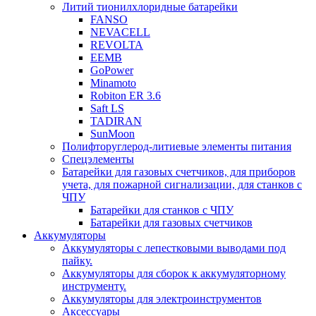
Литий тионилхлоридные батарейки
FANSO
NEVACELL
REVOLTA
EEMB
GoPower
Minamoto
Robiton ER 3.6
Saft LS
TADIRAN
SunMoon
Полифторуглерод-литиевые элементы питания
Спецэлементы
Батарейки для газовых счетчиков, для приборов
учета, для пожарной сигнализации, для станков с
ЧПУ
Батарейки для станков с ЧПУ
Батарейки для газовых счетчиков
Аккумуляторы
Аккумуляторы с лепестковыми выводами под
пайку.
Аккумуляторы для сборок к аккумуляторному
инструменту.
Аккумуляторы для электроинструментов
Аксессуары