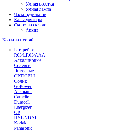
Умная розетка
Умная лампа
Часы-будильник
Калькуляторы
Скоро на складе
Архив
Корзина пуста
0
Батарейки
R03/LR03/AAA
Алкалиновые
Солевые
Литиевые
OPTICELL
Облик
GoPower
Ansmann
Camelion
Duracell
Energizer
GP
HYUNDAI
Kodak
Panasonic