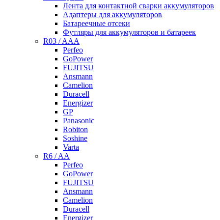
Лента для контактной сварки аккумуляторов
Адаптеры для аккумуляторов
Батареечные отсеки
Футляры для аккумуляторов и батареек
R03 / AAA
Perfeo
GoPower
FUJITSU
Ansmann
Camelion
Duracell
Energizer
GP
Panasonic
Robiton
Soshine
Varta
R6 / AA
Perfeo
GoPower
FUJITSU
Ansmann
Camelion
Duracell
Energizer