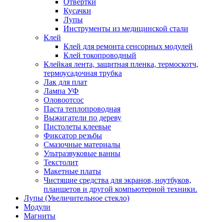
Отвертки
Кусачки
Лупы
Инструменты из медицинской стали
Клей
Клей для ремонта сенсорных модулей
Клей токопроводный
Клейкая лента, защитная пленка, термоскотч,
термоусадочная трубка
Лак для плат
Лампа УФ
Оловоотсос
Паста теплопроводная
Выжигатели по дереву
Пистолеты клеевые
Фиксатор резьбы
Смазочные материалы
Ультразвуковые ванны
Текстолит
Макетные платы
Чистящие средства для экранов, ноутбуков,
планшетов и другой компьютерной техники.
Лупы (Увеличительное стекло)
Модули
Магниты