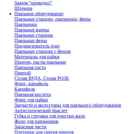
Зажим "крокодил"
Штекера
Паяльное оборудование
Паяльные станции, паяльники, фены
Паяльники
Паяльные ванны
Паяльные станции
Паяльные фены
Преднагреватель плат
Паяльные станции с феном
Материалы для пайки
Припои, пасты паяльные
Паяльная паста
Припой
Сплав ВУДА, Сплав РОЗЕ
Флюс, канифоль
Канифоль
Паяльная кислота
Флюс для пайки
Запчасти и аксессуары для паяльного оборудования
Антистатический браслет
Губка и стружка для очистки жало
Жало для паяльников
Запасные части
Плетенки для снятия припоя