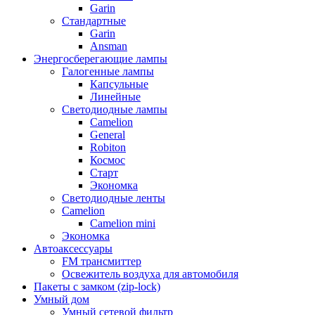
Garin
Стандартные
Garin
Ansman
Энергосберегающие лампы
Галогенные лампы
Капсульные
Линейные
Светодиодные лампы
Camelion
General
Robiton
Космос
Старт
Экономка
Светодиодные ленты
Camelion
Camelion mini
Экономка
Автоаксессуары
FM трансмиттер
Освежитель воздуха для автомобиля
Пакеты с замком (zip-lock)
Умный дом
Умный сетевой фильтр