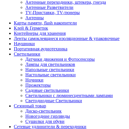
Антенные переходники, штекера, гнезда
Антенные Разветвители
TV-Приставки, TV-тюнеры
Антенны
Карты памяти, flash накопители
Клей & Герметик
Контейнеры для хранения
Ленты самоклеящиеся изоляционные & упаковочные
Наушники
Портативная аудиотехника
Светильники
Датчики движения и Фотосенсоры
Лампы для светильников
Напольные светильники
Настольные светильники
Ночники
Прожекторы
Садовые светильники
Светильники с люминесцентными лампами
Светодиодные Светильники
Сезонный товар
Диско-светильник
Новогодние гирлянды
Сушилки для обуви
Сетевые удлинители & переходники