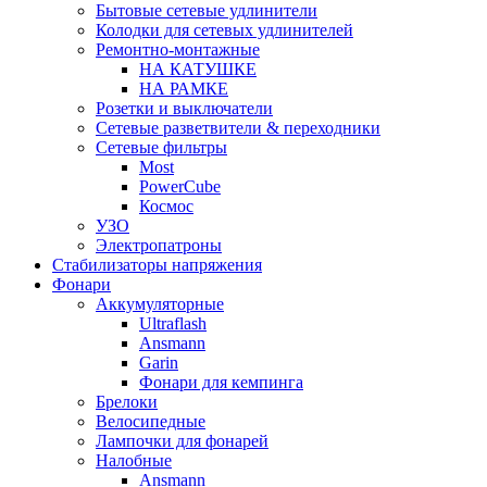
Бытовые сетевые удлинители
Колодки для сетевых удлинителей
Ремонтно-монтажные
НА КАТУШКЕ
НА РАМКЕ
Розетки и выключатели
Сетевые разветвители & переходники
Сетевые фильтры
Most
PowerCube
Космос
УЗО
Электропатроны
Стабилизаторы напряжения
Фонари
Аккумуляторные
Ultraflash
Ansmann
Garin
Фонари для кемпинга
Брелоки
Велосипедные
Лампочки для фонарей
Налобные
Ansmann