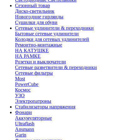
Сезонный товар
Диско-светильник
Новогодние гирлянды
Сушилки для обуви
Сетевые удлинители & переходники
Бытовые сетевые удлинители
Колодки для сетевых удлинителей
Ремонтно-монтажные
НА КАТУШКЕ
НА РАМКЕ
Розетки и выключатели
Сетевые разветвители & переходники
Сетевые фильтры
Most
PowerCube
Космос
УЗО
Электропатроны
Стабилизаторы напряжения
Фонари
Аккумуляторные
Ultraflash
Ansmann
Garin