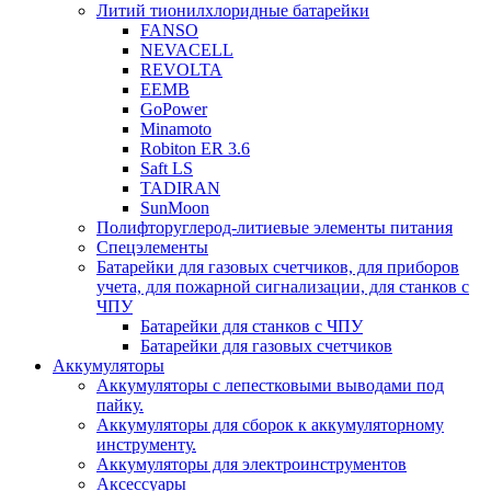
Литий тионилхлоридные батарейки
FANSO
NEVACELL
REVOLTA
EEMB
GoPower
Minamoto
Robiton ER 3.6
Saft LS
TADIRAN
SunMoon
Полифторуглерод-литиевые элементы питания
Спецэлементы
Батарейки для газовых счетчиков, для приборов
учета, для пожарной сигнализации, для станков с
ЧПУ
Батарейки для станков с ЧПУ
Батарейки для газовых счетчиков
Аккумуляторы
Аккумуляторы с лепестковыми выводами под
пайку.
Аккумуляторы для сборок к аккумуляторному
инструменту.
Аккумуляторы для электроинструментов
Аксессуары