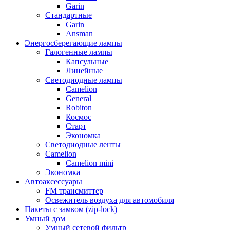
Garin
Стандартные
Garin
Ansman
Энергосберегающие лампы
Галогенные лампы
Капсульные
Линейные
Светодиодные лампы
Camelion
General
Robiton
Космос
Старт
Экономка
Светодиодные ленты
Camelion
Camelion mini
Экономка
Автоаксессуары
FM трансмиттер
Освежитель воздуха для автомобиля
Пакеты с замком (zip-lock)
Умный дом
Умный сетевой фильтр