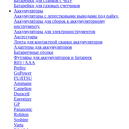
Батарейки для станков с ЧПУ
Батарейки для газовых счетчиков
Аккумуляторы
Аккумуляторы с лепестковыми выводами под пайку.
Аккумуляторы для сборок к аккумуляторному
инструменту.
Аккумуляторы для электроинструментов
Аксессуары
Лента для контактной сварки аккумуляторов
Адаптеры для аккумуляторов
Батареечные отсеки
Футляры для аккумуляторов и батареек
R03 / AAA
Perfeo
GoPower
FUJITSU
Ansmann
Camelion
Duracell
Energizer
GP
Panasonic
Robiton
Soshine
Varta