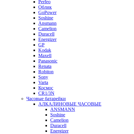
Perfeo
Облик
GoPower
Soshine
Ansmann
Camelion
Duracell
Energizer
GP
Kodak
Maxell
Panasonic
Renata
Robiton
Sony
Varta
Космос
CR1/3N
Часовые батарейки
АЛКАЛИНОВЫЕ ЧАСОВЫЕ
ANSMANN
Soshine
Camelion
Duracell
Energizer