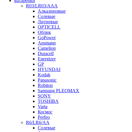
Батарейки
R03/LR03/AAA
Алкалиновые
Солевые
Литиевые
OPTICELL
Облик
GoPower
Ansmann
Camelion
Duracell
Energizer
GP
HYUNDAI
Kodak
Panasonic
Robiton
Samsung PLEOMAX
SONY
TOSHIBA
Varta
Космос
Perfeo
R6/LR6/AA
Солевые