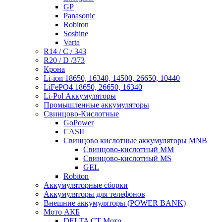
GP
Panasonic
Robiton
Soshine
Varta
R14 / C / 343
R20 / D /373
Крона
Li-ion 18650, 16340, 14500, 26650, 10440
LiFePO4 18650, 26650, 16340
Li-Pol Аккумуляторы
Промышленные аккумуляторы
Свинцово-Кислотные
GoPower
CASIL
Свинцово кислотные аккумуляторы MNB
Cвинцово-кислотный MM
Cвинцово-кислотный MS
GEL
Robiton
Аккумуляторные сборки
Аккумуляторы для телефонов
Внешние аккумуляторы (POWER BANK)
Мото АКБ
DELTA CT Мото