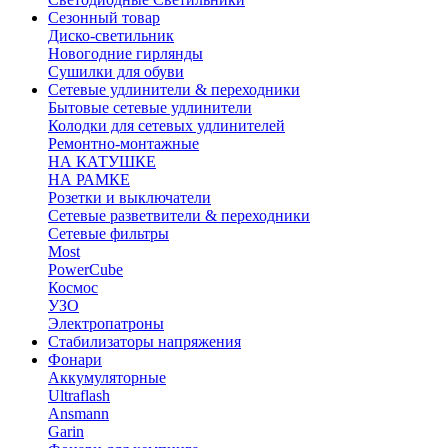
Сезонный товар
Диско-светильник
Новогодние гирлянды
Сушилки для обуви
Сетевые удлинители & переходники
Бытовые сетевые удлинители
Колодки для сетевых удлинителей
Ремонтно-монтажные
НА КАТУШКЕ
НА РАМКЕ
Розетки и выключатели
Сетевые разветвители & переходники
Сетевые фильтры
Most
PowerCube
Космос
УЗО
Электропатроны
Стабилизаторы напряжения
Фонари
Аккумуляторные
Ultraflash
Ansmann
Garin