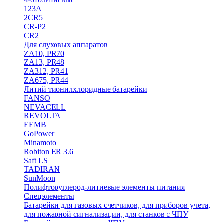
123A
2CR5
CR-P2
CR2
Для слуховых аппаратов
ZA10, PR70
ZA13, PR48
ZA312, PR41
ZA675, PR44
Литий тионилхлоридные батарейки
FANSO
NEVACELL
REVOLTA
EEMB
GoPower
Minamoto
Robiton ER 3.6
Saft LS
TADIRAN
SunMoon
Полифторуглерод-литиевые элементы питания
Спецэлементы
Батарейки для газовых счетчиков, для приборов учета,
для пожарной сигнализации, для станков с ЧПУ