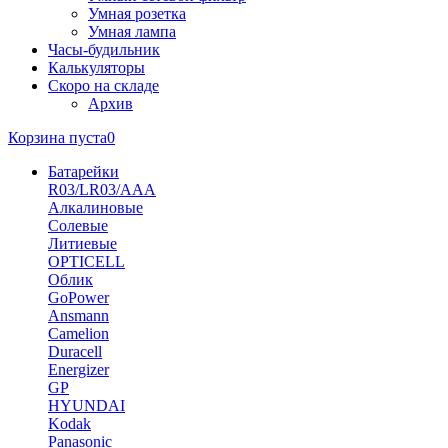
Умная розетка
Умная лампа
Часы-будильник
Калькуляторы
Скоро на складе
Архив
Корзина пуста
0
Батарейки
R03/LR03/AAA
Алкалиновые
Солевые
Литиевые
OPTICELL
Облик
GoPower
Ansmann
Camelion
Duracell
Energizer
GP
HYUNDAI
Kodak
Panasonic