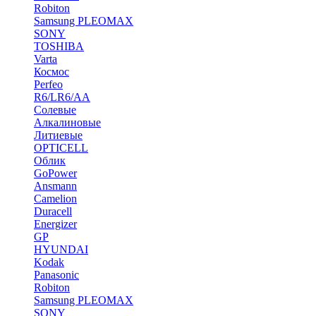
Robiton
Samsung PLEOMAX
SONY
TOSHIBA
Varta
Космос
Perfeo
R6/LR6/AA
Солевые
Алкалиновые
Литиевые
OPTICELL
Облик
GoPower
Ansmann
Camelion
Duracell
Energizer
GP
HYUNDAI
Kodak
Panasonic
Robiton
Samsung PLEOMAX
SONY