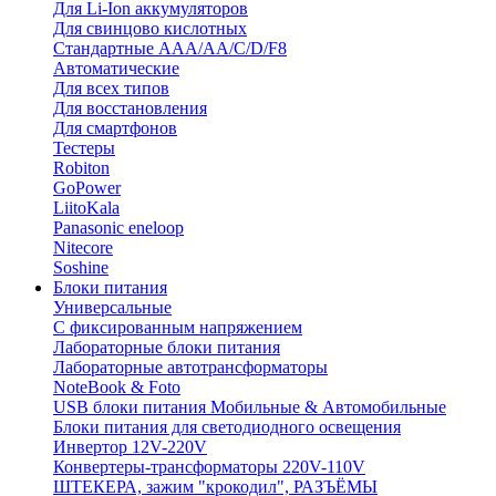
Для Li-Ion аккумуляторов
Для свинцово кислотных
Стандартные ААА/АА/С/D/F8
Автоматические
Для всех типов
Для восстановления
Для смартфонов
Тестеры
Robiton
GoPower
LiitoKala
Panasonic eneloop
Nitecore
Soshine
Блоки питания
Универсальные
C фиксированным напряжением
Лабораторные блоки питания
Лабораторные автотрансформаторы
NoteBook & Foto
USB блоки питания Мобильные & Автомобильные
Блоки питания для светодиодного освещения
Инвертор 12V-220V
Конвертеры-трансформаторы 220V-110V
ШТЕКЕРА, зажим "крокодил", РАЗЪЁМЫ