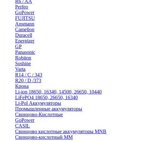
R6 / AA
Perfeo
GoPower
FUJITSU
Ansmann
Camelion
Duracell
Energizer
GP
Panasonic
Robiton
Soshine
Varta
R14 / C / 343
R20 / D /373
Крона
Li-ion 18650, 16340, 14500, 26650, 10440
LiFePO4 18650, 26650, 16340
Li-Pol Аккумуляторы
Промышленные аккумуляторы
Свинцово-Кислотные
GoPower
CASIL
Свинцово кислотные аккумуляторы MNB
Cвинцово-кислотный MM