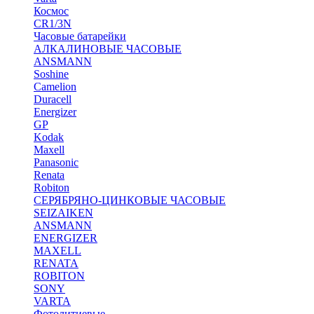
Космос
CR1/3N
Часовые батарейки
АЛКАЛИНОВЫЕ ЧАСОВЫЕ
ANSMANN
Soshine
Camelion
Duracell
Energizer
GP
Kodak
Maxell
Panasonic
Renata
Robiton
СЕРЯБРЯНО-ЦИНКОВЫЕ ЧАСОВЫЕ
SEIZAIKEN
ANSMANN
ENERGIZER
MAXELL
RENATA
ROBITON
SONY
VARTA
Фотолитиевые