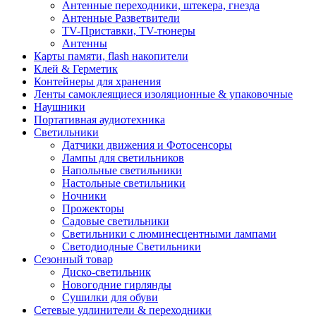
Антенные переходники, штекера, гнезда
Антенные Разветвители
TV-Приставки, TV-тюнеры
Антенны
Карты памяти, flash накопители
Клей & Герметик
Контейнеры для хранения
Ленты самоклеящиеся изоляционные & упаковочные
Наушники
Портативная аудиотехника
Светильники
Датчики движения и Фотосенсоры
Лампы для светильников
Напольные светильники
Настольные светильники
Ночники
Прожекторы
Садовые светильники
Светильники с люминесцентными лампами
Светодиодные Светильники
Сезонный товар
Диско-светильник
Новогодние гирлянды
Сушилки для обуви
Сетевые удлинители & переходники