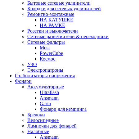
Бытовые сетевые удлинители
Колодки для сетевых удлинителей
Ремонтно-монтажные
НА КАТУШКЕ
НА РАМКЕ
Розетки и выключатели
Сетевые разветвители & переходники
Сетевые фильтры
Most
PowerCube
Космос
УЗО
Электропатроны
Стабилизаторы напряжения
Фонари
Аккумуляторные
Ultraflash
Ansmann
Garin
Фонари для кемпинга
Брелоки
Велосипедные
Лампочки для фонарей
Налобные
Ansmann