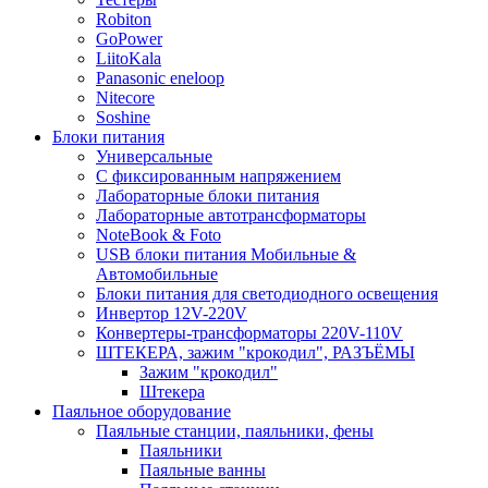
Robiton
GoPower
LiitoKala
Panasonic eneloop
Nitecore
Soshine
Блоки питания
Универсальные
C фиксированным напряжением
Лабораторные блоки питания
Лабораторные автотрансформаторы
NoteBook & Foto
USB блоки питания Мобильные &
Автомобильные
Блоки питания для светодиодного освещения
Инвертор 12V-220V
Конвертеры-трансформаторы 220V-110V
ШТЕКЕРА, зажим "крокодил", РАЗЪЁМЫ
Зажим "крокодил"
Штекера
Паяльное оборудование
Паяльные станции, паяльники, фены
Паяльники
Паяльные ванны