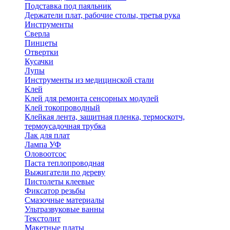
Подставка под паяльник
Держатели плат, рабочие столы, третья рука
Инструменты
Сверла
Пинцеты
Отвертки
Кусачки
Лупы
Инструменты из медицинской стали
Клей
Клей для ремонта сенсорных модулей
Клей токопроводный
Клейкая лента, защитная пленка, термоскотч,
термоусадочная трубка
Лак для плат
Лампа УФ
Оловоотсос
Паста теплопроводная
Выжигатели по дереву
Пистолеты клеевые
Фиксатор резьбы
Смазочные материалы
Ультразвуковые ванны
Текстолит
Макетные платы