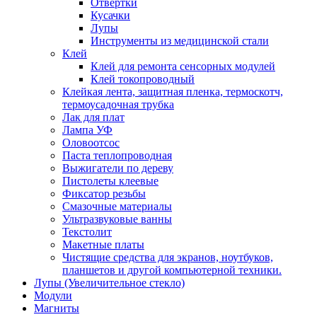
Отвертки
Кусачки
Лупы
Инструменты из медицинской стали
Клей
Клей для ремонта сенсорных модулей
Клей токопроводный
Клейкая лента, защитная пленка, термоскотч,
термоусадочная трубка
Лак для плат
Лампа УФ
Оловоотсос
Паста теплопроводная
Выжигатели по дереву
Пистолеты клеевые
Фиксатор резьбы
Смазочные материалы
Ультразвуковые ванны
Текстолит
Макетные платы
Чистящие средства для экранов, ноутбуков,
планшетов и другой компьютерной техники.
Лупы (Увеличительное стекло)
Модули
Магниты