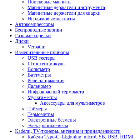
Поисковые магниты
Магнитные держатели инструмента
Магнитные держатели для сварки
Неодимовые магниты
Автокомпрессоры
Беспроводные звонки
Газовые горелки
Диски
Verbatim
Измерительные приборы
USB тестеры
Штангенциркуль
Вольтметр
Ваттметры
Реле напряжения
Дальномер
Инфракрасный термометр
Мультиметры
Аксессуары для мультиметров
Таймеры
Термометры
Электронные безмены
Электронные весы
Кабели, TV-тюнеры, антенны и принадлежности
Кабели Type-C, Lightning, microUSB, USB, HDMI,