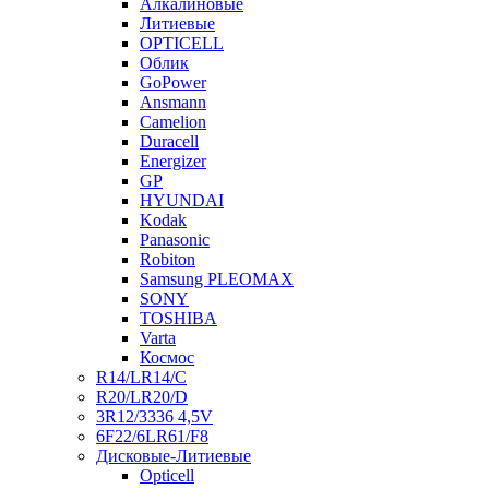
Алкалиновые
Литиевые
OPTICELL
Облик
GoPower
Ansmann
Camelion
Duracell
Energizer
GP
HYUNDAI
Kodak
Panasonic
Robiton
Samsung PLEOMAX
SONY
TOSHIBA
Varta
Космос
R14/LR14/C
R20/LR20/D
3R12/3336 4,5V
6F22/6LR61/F8
Дисковые-Литиевые
Opticell