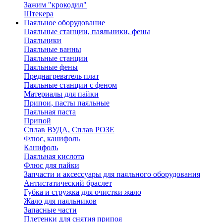
Зажим "крокодил"
Штекера
Паяльное оборудование
Паяльные станции, паяльники, фены
Паяльники
Паяльные ванны
Паяльные станции
Паяльные фены
Преднагреватель плат
Паяльные станции с феном
Материалы для пайки
Припои, пасты паяльные
Паяльная паста
Припой
Сплав ВУДА, Сплав РОЗЕ
Флюс, канифоль
Канифоль
Паяльная кислота
Флюс для пайки
Запчасти и аксессуары для паяльного оборудования
Антистатический браслет
Губка и стружка для очистки жало
Жало для паяльников
Запасные части
Плетенки для снятия припоя