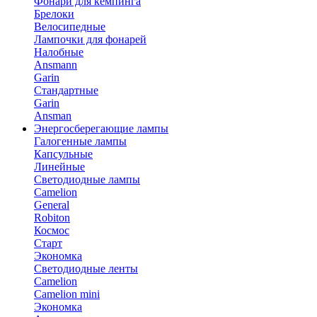
Фонари для кемпинга
Брелоки
Велосипедные
Лампочки для фонарей
Налобные
Ansmann
Garin
Стандартные
Garin
Ansman
Энергосберегающие лампы
Галогенные лампы
Капсульные
Линейные
Светодиодные лампы
Camelion
General
Robiton
Космос
Старт
Экономка
Светодиодные ленты
Camelion
Camelion mini
Экономка