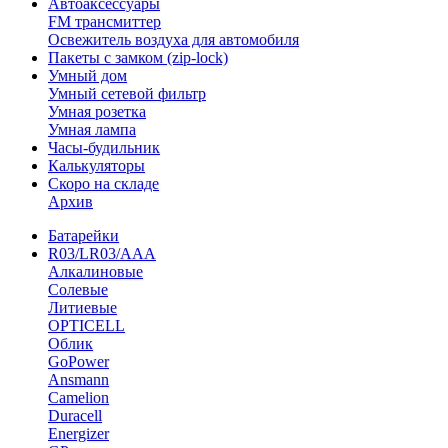
Автоаксессуары
FM трансмиттер
Освежитель воздуха для автомобиля
Пакеты с замком (zip-lock)
Умный дом
Умный сетевой фильтр
Умная розетка
Умная лампа
Часы-будильник
Калькуляторы
Скоро на складе
Архив
Батарейки
R03/LR03/AAA
Алкалиновые
Солевые
Литиевые
OPTICELL
Облик
GoPower
Ansmann
Camelion
Duracell
Energizer