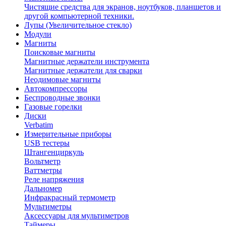
Чистящие средства для экранов, ноутбуков, планшетов и
другой компьютерной техники.
Лупы (Увеличительное стекло)
Модули
Магниты
Поисковые магниты
Магнитные держатели инструмента
Магнитные держатели для сварки
Неодимовые магниты
Автокомпрессоры
Беспроводные звонки
Газовые горелки
Диски
Verbatim
Измерительные приборы
USB тестеры
Штангенциркуль
Вольтметр
Ваттметры
Реле напряжения
Дальномер
Инфракрасный термометр
Мультиметры
Аксессуары для мультиметров
Таймеры