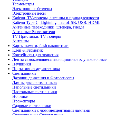
Термометры
Электронные безмены
Электронные весы
Кабели, TV-тюнеры, антенны и принадлежности
Кабели Type-C, Lightning, microUSB, USB, HDMI,
Антенные переходники, штекера, гнезда
Антенные Разветвители
TV-Приставки, TV-тюнеры
Антенны
Карты памяти, flash накопители
Клей & Герметик
Контейнеры для хранения
Ленты самоклеящиеся изоляционные & упаковочные
Наушники
Портативная аудиотехника
Светильники
Датчики движения и Фотосенсоры
Лампы для светильников
Напольные светильники
Настольные светильники
Ночники
Прожекторы
Садовые светильники
Светильники с люминесцентными лампами
Светодиодные Светильники