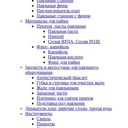
Паяльные станции
Паяльные фены
Преднагреватель плат
Паяльные станции с феном
Материалы для пайки
Припои, пасты паяльные
Паяльная паста
Припой
Сплав ВУДА, Сплав РОЗЕ
Флюс, канифоль
Канифоль
Паяльная кислота
Флюс для пайки
Запчасти и аксессуары для паяльного
оборудования
Антистатический браслет
Губка и стружка для очистки жало
Жало для паяльников
Запасные части
Плетенки для снятия припоя
Подставка под паяльник
Держатели плат, рабочие столы, третья рука
Инструменты
Сверла
Пинцеты