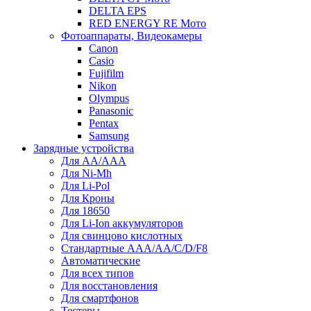
DELTA EPS
RED ENERGY RE Мото
Фотоаппараты, Видеокамеры
Canon
Casio
Fujifilm
Nikon
Olympus
Panasonic
Pentax
Samsung
Зарядные устройства
Для AA/AAA
Для Ni-Mh
Для Li-Pol
Для Кроны
Для 18650
Для Li-Ion аккумуляторов
Для свинцово кислотных
Стандартные ААА/АА/С/D/F8
Автоматические
Для всех типов
Для восстановления
Для смартфонов
Тестеры