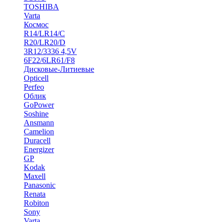
TOSHIBA
Varta
Космос
R14/LR14/C
R20/LR20/D
3R12/3336 4,5V
6F22/6LR61/F8
Дисковые-Литиевые
Opticell
Perfeo
Облик
GoPower
Soshine
Ansmann
Camelion
Duracell
Energizer
GP
Kodak
Maxell
Panasonic
Renata
Robiton
Sony
Varta