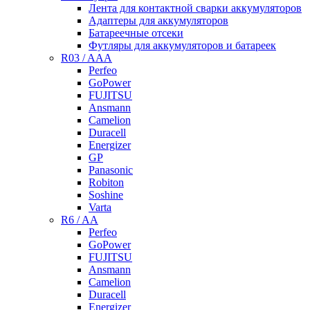
Лента для контактной сварки аккумуляторов
Адаптеры для аккумуляторов
Батареечные отсеки
Футляры для аккумуляторов и батареек
R03 / AAA
Perfeo
GoPower
FUJITSU
Ansmann
Camelion
Duracell
Energizer
GP
Panasonic
Robiton
Soshine
Varta
R6 / AA
Perfeo
GoPower
FUJITSU
Ansmann
Camelion
Duracell
Energizer