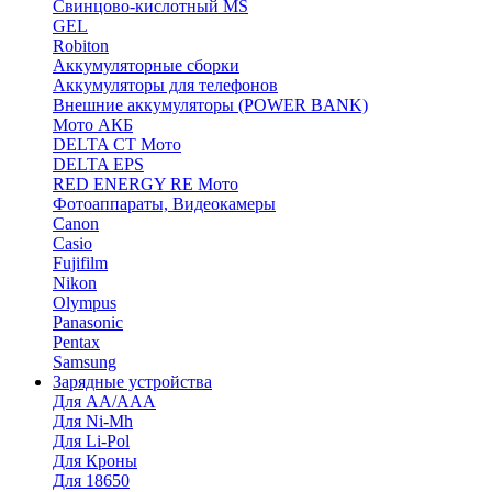
Cвинцово-кислотный MS
GEL
Robiton
Аккумуляторные сборки
Аккумуляторы для телефонов
Внешние аккумуляторы (POWER BANK)
Мото АКБ
DELTA CT Мото
DELTA EPS
RED ENERGY RE Мото
Фотоаппараты, Видеокамеры
Canon
Casio
Fujifilm
Nikon
Olympus
Panasonic
Pentax
Samsung
Зарядные устройства
Для AA/AAA
Для Ni-Mh
Для Li-Pol
Для Кроны
Для 18650