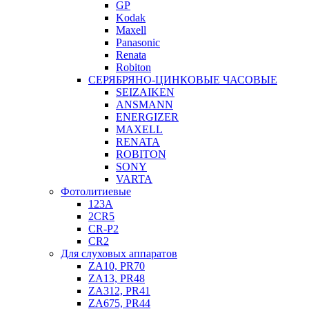
GP
Kodak
Maxell
Panasonic
Renata
Robiton
СЕРЯБРЯНО-ЦИНКОВЫЕ ЧАСОВЫЕ
SEIZAIKEN
ANSMANN
ENERGIZER
MAXELL
RENATA
ROBITON
SONY
VARTA
Фотолитиевые
123A
2CR5
CR-P2
CR2
Для слуховых аппаратов
ZA10, PR70
ZA13, PR48
ZA312, PR41
ZA675, PR44