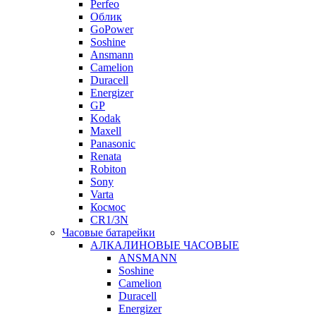
Perfeo
Облик
GoPower
Soshine
Ansmann
Camelion
Duracell
Energizer
GP
Kodak
Maxell
Panasonic
Renata
Robiton
Sony
Varta
Космос
CR1/3N
Часовые батарейки
АЛКАЛИНОВЫЕ ЧАСОВЫЕ
ANSMANN
Soshine
Camelion
Duracell
Energizer