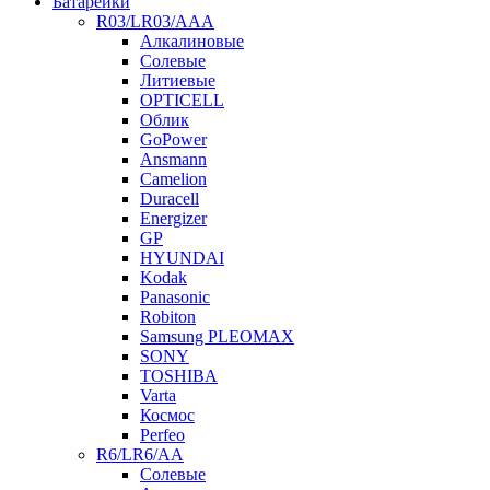
Батарейки
R03/LR03/AAA
Алкалиновые
Солевые
Литиевые
OPTICELL
Облик
GoPower
Ansmann
Camelion
Duracell
Energizer
GP
HYUNDAI
Kodak
Panasonic
Robiton
Samsung PLEOMAX
SONY
TOSHIBA
Varta
Космос
Perfeo
R6/LR6/AA
Солевые