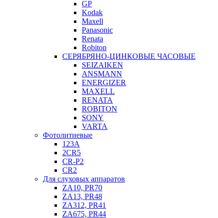
GP
Kodak
Maxell
Panasonic
Renata
Robiton
СЕРЯБРЯНО-ЦИНКОВЫЕ ЧАСОВЫЕ
SEIZAIKEN
ANSMANN
ENERGIZER
MAXELL
RENATA
ROBITON
SONY
VARTA
Фотолитиевые
123A
2CR5
CR-P2
CR2
Для слуховых аппаратов
ZA10, PR70
ZA13, PR48
ZA312, PR41
ZA675, PR44