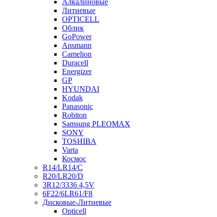
Алкалиновые
Литиевые
OPTICELL
Облик
GoPower
Ansmann
Camelion
Duracell
Energizer
GP
HYUNDAI
Kodak
Panasonic
Robiton
Samsung PLEOMAX
SONY
TOSHIBA
Varta
Космос
R14/LR14/C
R20/LR20/D
3R12/3336 4,5V
6F22/6LR61/F8
Дисковые-Литиевые
Opticell