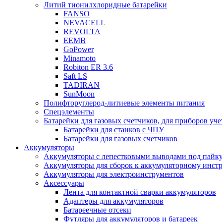
Литий тионилхлоридные батарейки
FANSO
NEVACELL
REVOLTA
EEMB
GoPower
Minamoto
Robiton ER 3.6
Saft LS
TADIRAN
SunMoon
Полифторуглерод-литиевые элементы питания
Спецэлементы
Батарейки для газовых счетчиков, для приборов уче
Батарейки для станков с ЧПУ
Батарейки для газовых счетчиков
Аккумуляторы
Аккумуляторы с лепестковыми выводами под пайку
Аккумуляторы для сборок к аккумуляторному инстр
Аккумуляторы для электроинструментов
Аксессуары
Лента для контактной сварки аккумуляторов
Адаптеры для аккумуляторов
Батареечные отсеки
Футляры для аккумуляторов и батареек