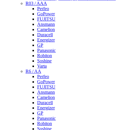
R03 / AAA
Perfeo
GoPower
FUJITSU
Ansmann
Camelion
Duracell
Energizer
GP
Panasonic
Robiton
Soshine
Varta
R6 / AA
Perfeo
GoPower
FUJITSU
Ansmann
Camelion
Duracell
Energizer
GP
Panasonic
Robiton
Soshine