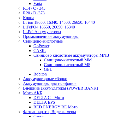
Varta
R14 / C / 343
R20 / D /373
Крона
Li-ion 18650, 16340, 14500, 26650, 10440
LiFePO4 18650, 26650, 16340
Li-Pol Аккумуляторы
Промышленные аккумуляторы
Свинцово-Кислотные
GoPower
CASIL
Свинцово кислотные аккумуляторы MNB
Cвинцово-кислотный MM
Cвинцово-кислотный MS
GEL
Robiton
Аккумуляторные сборки
Аккумуляторы для телефонов
Внешние аккумуляторы (POWER BANK)
Мото АКБ
DELTA CT Мото
DELTA EPS
RED ENERGY RE Мото
Фотоаппараты, Видеокамеры
Canon