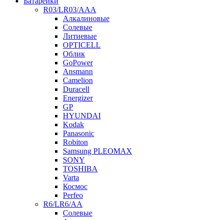
Батарейки
R03/LR03/AAA
Алкалиновые
Солевые
Литиевые
OPTICELL
Облик
GoPower
Ansmann
Camelion
Duracell
Energizer
GP
HYUNDAI
Kodak
Panasonic
Robiton
Samsung PLEOMAX
SONY
TOSHIBA
Varta
Космос
Perfeo
R6/LR6/AA
Солевые