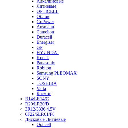
Алкалиновые
Литиевые
OPTICELL
Облик
GoPower
Ansmann
Camelion
Duracell
Energizer
GP
HYUNDAI
Kodak
Panasonic
Robiton
Samsung PLEOMAX
SONY
TOSHIBA
Varta
Космос
R14/LR14/C
R20/LR20/D
3R12/3336 4,5V
6F22/6LR61/F8
Дисковые-Литиевые
Opticell