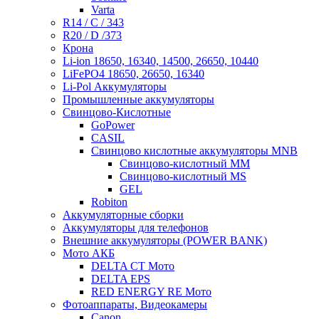
Varta
R14 / C / 343
R20 / D /373
Крона
Li-ion 18650, 16340, 14500, 26650, 10440
LiFePO4 18650, 26650, 16340
Li-Pol Аккумуляторы
Промышленные аккумуляторы
Свинцово-Кислотные
GoPower
CASIL
Свинцово кислотные аккумуляторы MNB
Cвинцово-кислотный MM
Cвинцово-кислотный MS
GEL
Robiton
Аккумуляторные сборки
Аккумуляторы для телефонов
Внешние аккумуляторы (POWER BANK)
Мото АКБ
DELTA CT Мото
DELTA EPS
RED ENERGY RE Мото
Фотоаппараты, Видеокамеры
Canon