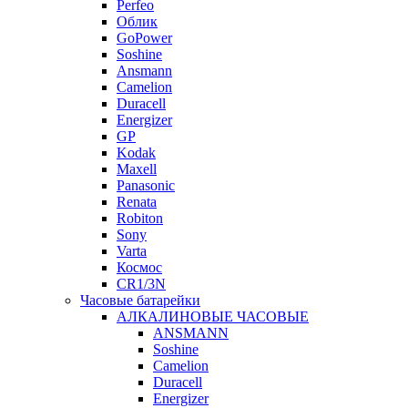
Perfeo
Облик
GoPower
Soshine
Ansmann
Camelion
Duracell
Energizer
GP
Kodak
Maxell
Panasonic
Renata
Robiton
Sony
Varta
Космос
CR1/3N
Часовые батарейки
АЛКАЛИНОВЫЕ ЧАСОВЫЕ
ANSMANN
Soshine
Camelion
Duracell
Energizer