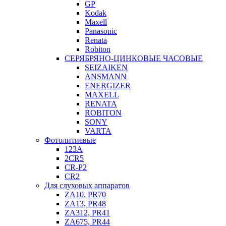
GP
Kodak
Maxell
Panasonic
Renata
Robiton
СЕРЯБРЯНО-ЦИНКОВЫЕ ЧАСОВЫЕ
SEIZAIKEN
ANSMANN
ENERGIZER
MAXELL
RENATA
ROBITON
SONY
VARTA
Фотолитиевые
123A
2CR5
CR-P2
CR2
Для слуховых аппаратов
ZA10, PR70
ZA13, PR48
ZA312, PR41
ZA675, PR44