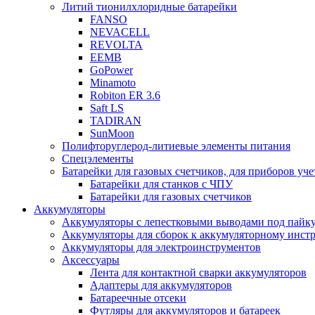
Литий тионилхлоридные батарейки
FANSO
NEVACELL
REVOLTA
EEMB
GoPower
Minamoto
Robiton ER 3.6
Saft LS
TADIRAN
SunMoon
Полифторуглерод-литиевые элементы питания
Спецэлементы
Батарейки для газовых счетчиков, для приборов уче
Батарейки для станков с ЧПУ
Батарейки для газовых счетчиков
Аккумуляторы
Аккумуляторы с лепестковыми выводами под пайку
Аккумуляторы для сборок к аккумуляторному инстр
Аккумуляторы для электроинструментов
Аксессуары
Лента для контактной сварки аккумуляторов
Адаптеры для аккумуляторов
Батареечные отсеки
Футляры для аккумуляторов и батареек