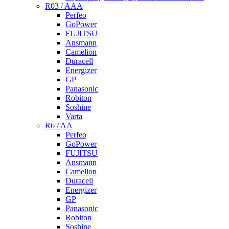
R03 / AAA
Perfeo
GoPower
FUJITSU
Ansmann
Camelion
Duracell
Energizer
GP
Panasonic
Robiton
Soshine
Varta
R6 / AA
Perfeo
GoPower
FUJITSU
Ansmann
Camelion
Duracell
Energizer
GP
Panasonic
Robiton
Soshine