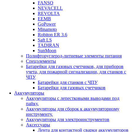
FANSO
NEVACELL
REVOLTA
EEMB
GoPower
Minamoto
Robiton ER 3.6
Saft LS
TADIRAN
SunMoon
Полифторуглерод-литиевые элементы питания
Спецэлементы
Батарейки для газовых счетчиков, для приборов
учета, для пожарной сигнализации, для станков с
ЧПУ
Батарейки для станков с ЧПУ
Батарейки для газовых счетчиков
Аккумуляторы
Аккумуляторы с лепестковыми выводами под
пайку.
Аккумуляторы для сборок к аккумуляторному
инструменту.
Аккумуляторы для электроинструментов
Аксессуары
Лента для контактной сварки аккумуляторов