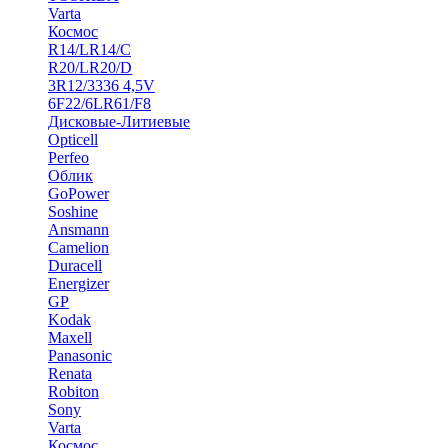
Varta
Космос
R14/LR14/C
R20/LR20/D
3R12/3336 4,5V
6F22/6LR61/F8
Дисковые-Литиевые
Opticell
Perfeo
Облик
GoPower
Soshine
Ansmann
Camelion
Duracell
Energizer
GP
Kodak
Maxell
Panasonic
Renata
Robiton
Sony
Varta
Космос