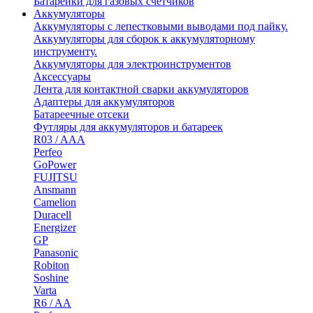
Батарейки для газовых счетчиков
Аккумуляторы
Аккумуляторы с лепестковыми выводами под пайку.
Аккумуляторы для сборок к аккумуляторному
инструменту.
Аккумуляторы для электроинструментов
Аксессуары
Лента для контактной сварки аккумуляторов
Адаптеры для аккумуляторов
Батареечные отсеки
Футляры для аккумуляторов и батареек
R03 / AAA
Perfeo
GoPower
FUJITSU
Ansmann
Camelion
Duracell
Energizer
GP
Panasonic
Robiton
Soshine
Varta
R6 / AA