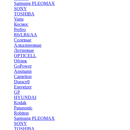
Samsung PLEOMAX
SONY
TOSHIBA
Varta
Космос
Perfeo
R6/LR6/AA
Солевые
Алкалиновые
Литиевые
OPTICELL
Облик
GoPower
Ansmann
Camelion
Duracell
Energizer
GP
HYUNDAI
Kodak
Panasonic
Robiton
Samsung PLEOMAX
SONY
TOSHIBA