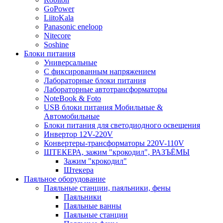
GoPower
LiitoKala
Panasonic eneloop
Nitecore
Soshine
Блоки питания
Универсальные
C фиксированным напряжением
Лабораторные блоки питания
Лабораторные автотрансформаторы
NoteBook & Foto
USB блоки питания Мобильные &
Автомобильные
Блоки питания для светодиодного освещения
Инвертор 12V-220V
Конвертеры-трансформаторы 220V-110V
ШТЕКЕРА, зажим "крокодил", РАЗЪЁМЫ
Зажим "крокодил"
Штекера
Паяльное оборудование
Паяльные станции, паяльники, фены
Паяльники
Паяльные ванны
Паяльные станции