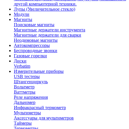
другой компьютерной техники.
Лупы (Увеличительное стекло)
Модули
Магниты
Поисковые магниты
Магнитные держатели инструмента
Магнитные держатели для сварки
Неодимовые магниты
Автокомпрессоры
Беспроводные звонки
Газовые горелки
Диски
Verbatim
Измерительные приборы
USB тестеры
Штангенциркуль
Вольтметр
Ваттметры
Реле напряжения
Дальномер
Инфракрасный термометр
Мультиметры
Аксессуары для мультиметров
Таймеры
Термометры