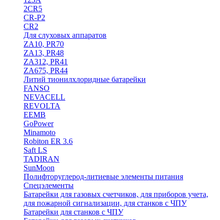
2CR5
CR-P2
CR2
Для слуховых аппаратов
ZA10, PR70
ZA13, PR48
ZA312, PR41
ZA675, PR44
Литий тионилхлоридные батарейки
FANSO
NEVACELL
REVOLTA
EEMB
GoPower
Minamoto
Robiton ER 3.6
Saft LS
TADIRAN
SunMoon
Полифторуглерод-литиевые элементы питания
Спецэлементы
Батарейки для газовых счетчиков, для приборов учета,
для пожарной сигнализации, для станков с ЧПУ
Батарейки для станков с ЧПУ