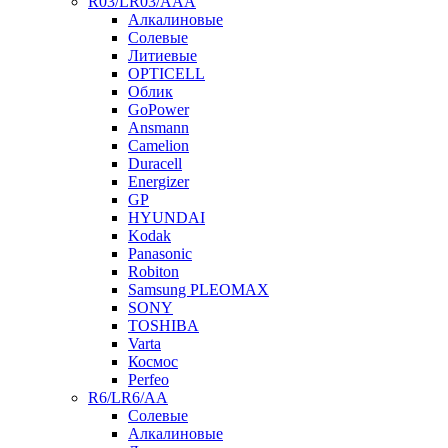
R03/LR03/AAA
Алкалиновые
Солевые
Литиевые
OPTICELL
Облик
GoPower
Ansmann
Camelion
Duracell
Energizer
GP
HYUNDAI
Kodak
Panasonic
Robiton
Samsung PLEOMAX
SONY
TOSHIBA
Varta
Космос
Perfeo
R6/LR6/AA
Солевые
Алкалиновые