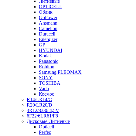
Литиевые
OPTICELL
Облик
GoPower
Ansmann
Camelion
Duracell
Energizer
GP
HYUNDAI
Kodak
Panasonic
Robiton
Samsung PLEOMAX
SONY
TOSHIBA
Varta
Космос
R14/LR14/C
R20/LR20/D
3R12/3336 4,5V
6F22/6LR61/F8
Дисковые-Литиевые
Opticell
Perfeo