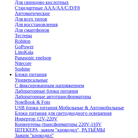
Для свинцово кислотных
Стандартные ААА/АА/С/D/F8
Автоматические
Для всех типов
Для восстановления
Для смартфонов
Тестеры
Robiton
GoPower
LiitoKala
Panasonic eneloop
Nitecore
Soshine
Блоки питания
Универсальные
C фиксированным напряжением
Лабораторные блоки питания
Лабораторные автотрансформаторы
NoteBook & Foto
USB блоки питания Мобильные & Автомобильные
Блоки питания для светодиодного освещения
Инвертор 12V-220V
Конвертеры-трансформаторы 220V-110V
ШТЕКЕРА, зажим "крокодил", РАЗЪЁМЫ
Зажим "крокодил"