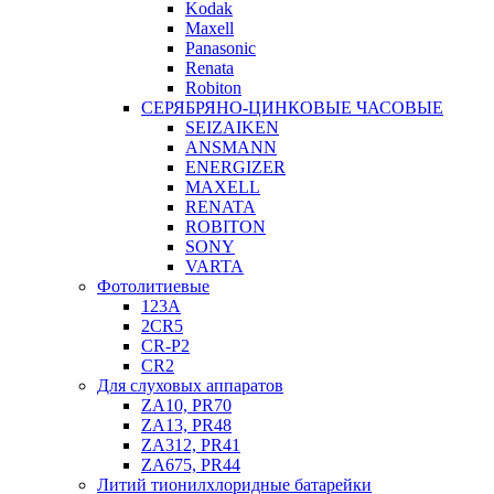
Kodak
Maxell
Panasonic
Renata
Robiton
СЕРЯБРЯНО-ЦИНКОВЫЕ ЧАСОВЫЕ
SEIZAIKEN
ANSMANN
ENERGIZER
MAXELL
RENATA
ROBITON
SONY
VARTA
Фотолитиевые
123A
2CR5
CR-P2
CR2
Для слуховых аппаратов
ZA10, PR70
ZA13, PR48
ZA312, PR41
ZA675, PR44
Литий тионилхлоридные батарейки