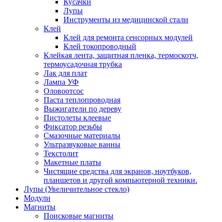
Кусачки
Лупы
Инструменты из медицинской стали
Клей
Клей для ремонта сенсорных модулей
Клей токопроводный
Клейкая лента, защитная пленка, термоскотч,
термоусадочная трубка
Лак для плат
Лампа УФ
Оловоотсос
Паста теплопроводная
Выжигатели по дереву
Пистолеты клеевые
Фиксатор резьбы
Смазочные материалы
Ультразвуковые ванны
Текстолит
Макетные платы
Чистящие средства для экранов, ноутбуков,
планшетов и другой компьютерной техники.
Лупы (Увеличительное стекло)
Модули
Магниты
Поисковые магниты