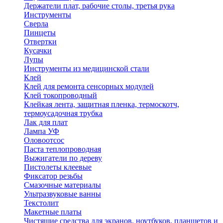
Держатели плат, рабочие столы, третья рука
Инструменты
Сверла
Пинцеты
Отвертки
Кусачки
Лупы
Инструменты из медицинской стали
Клей
Клей для ремонта сенсорных модулей
Клей токопроводный
Клейкая лента, защитная пленка, термоскотч,
термоусадочная трубка
Лак для плат
Лампа УФ
Оловоотсос
Паста теплопроводная
Выжигатели по дереву
Пистолеты клеевые
Фиксатор резьбы
Смазочные материалы
Ультразвуковые ванны
Текстолит
Макетные платы
Чистящие средства для экранов, ноутбуков, планшетов и