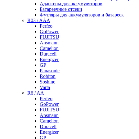
Адаптеры для аккумуляторов
Батареечные отсеки
Футляры для аккумуляторов и батареек
R03 / AAA
Perfeo
GoPower
FUJITSU
Ansmann
Camelion
Duracell
Energizer
GP
Panasonic
Robiton
Soshine
Varta
R6 / AA
Perfeo
GoPower
FUJITSU
Ansmann
Camelion
Duracell
Energizer
GP