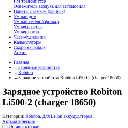
FM трансмиттер
Освежитель воздуха для автомобиля
Пакеты с замком (zip-lock)
Умный дом
Умный сетевой фильтр
Умная розетка
Умная лампа
Часы-будильник
Калькуляторы
Скоро на складе
Архив
Главная
→
Зарядные устройства
→
Robiton
→
Зарядное устройство Robiton Li500-2 (charger 18650)
Зарядное устройство Robiton
Li500-2 (charger 18650)
Категории:
Robiton
,
Для Li-Ion аккумуляторов
,
Автоматические
(1)
Оставить отзыв