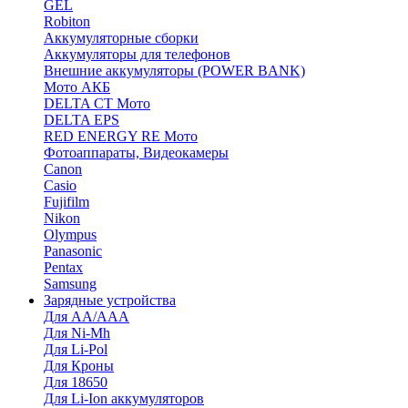
GEL
Robiton
Аккумуляторные сборки
Аккумуляторы для телефонов
Внешние аккумуляторы (POWER BANK)
Мото АКБ
DELTA CT Мото
DELTA EPS
RED ENERGY RE Мото
Фотоаппараты, Видеокамеры
Canon
Casio
Fujifilm
Nikon
Olympus
Panasonic
Pentax
Samsung
Зарядные устройства
Для AA/AAA
Для Ni-Mh
Для Li-Pol
Для Кроны
Для 18650
Для Li-Ion аккумуляторов