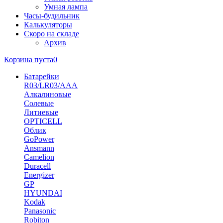
Умная лампа
Часы-будильник
Калькуляторы
Скоро на складе
Архив
Корзина пуста
0
Батарейки
R03/LR03/AAA
Алкалиновые
Солевые
Литиевые
OPTICELL
Облик
GoPower
Ansmann
Camelion
Duracell
Energizer
GP
HYUNDAI
Kodak
Panasonic
Robiton