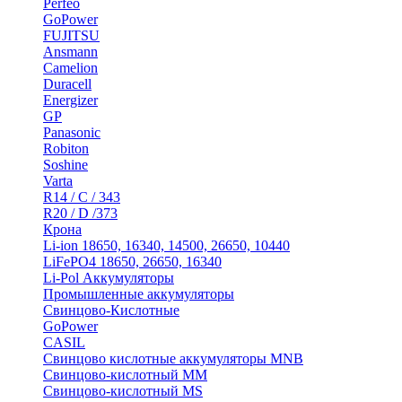
Perfeo
GoPower
FUJITSU
Ansmann
Camelion
Duracell
Energizer
GP
Panasonic
Robiton
Soshine
Varta
R14 / C / 343
R20 / D /373
Крона
Li-ion 18650, 16340, 14500, 26650, 10440
LiFePO4 18650, 26650, 16340
Li-Pol Аккумуляторы
Промышленные аккумуляторы
Свинцово-Кислотные
GoPower
CASIL
Свинцово кислотные аккумуляторы MNB
Cвинцово-кислотный MM
Cвинцово-кислотный MS