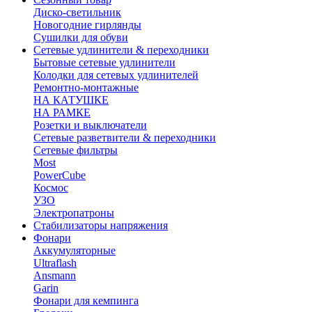
Диско-светильник
Новогодние гирлянды
Сушилки для обуви
Сетевые удлинители & переходники
Бытовые сетевые удлинители
Колодки для сетевых удлинителей
Ремонтно-монтажные
НА КАТУШКЕ
НА РАМКЕ
Розетки и выключатели
Сетевые разветвители & переходники
Сетевые фильтры
Most
PowerCube
Космос
УЗО
Электропатроны
Стабилизаторы напряжения
Фонари
Аккумуляторные
Ultraflash
Ansmann
Garin
Фонари для кемпинга