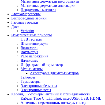
Магнитные держатели инструмента
Магнитные держатели для сварки
Неодимовые магниты
Автокомпрессоры
Беспроводные звонки
Газовые горелки
Диски
Verbatim
Измерительные приборы
USB тестеры
Штангенциркуль
Вольтметр
Ваттметры
Реле напряжения
Дальномер
Инфракрасный термометр
Мультиметры
Аксессуары для мультиметров
Таймеры
Термометры
Электронные безмены
Электронные весы
Кабели, TV-тюнеры, антенны и принадлежности
Кабели Type-C, Lightning, microUSB, USB, HDMI,
Антенные переходники, штекера, гнезда