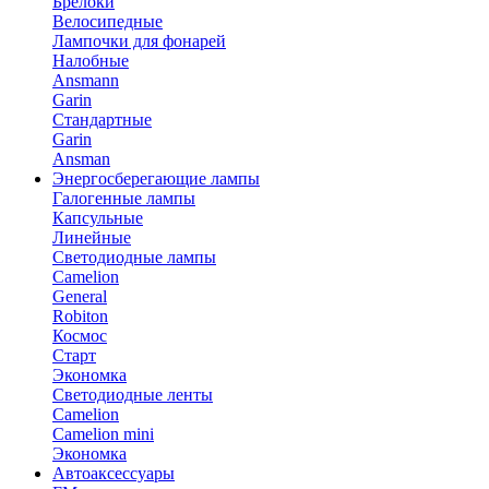
Брелоки
Велосипедные
Лампочки для фонарей
Налобные
Ansmann
Garin
Стандартные
Garin
Ansman
Энергосберегающие лампы
Галогенные лампы
Капсульные
Линейные
Светодиодные лампы
Camelion
General
Robiton
Космос
Старт
Экономка
Светодиодные ленты
Camelion
Camelion mini
Экономка
Автоаксессуары