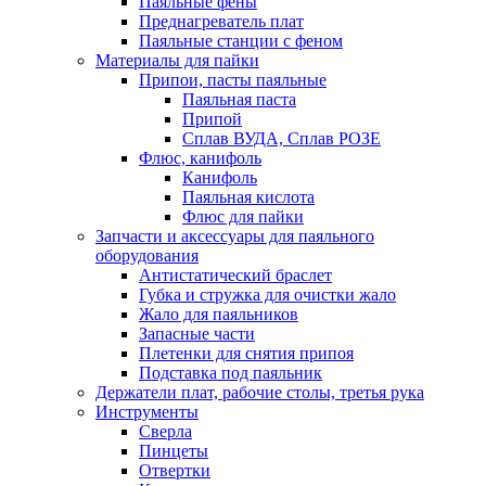
Паяльные фены
Преднагреватель плат
Паяльные станции с феном
Материалы для пайки
Припои, пасты паяльные
Паяльная паста
Припой
Сплав ВУДА, Сплав РОЗЕ
Флюс, канифоль
Канифоль
Паяльная кислота
Флюс для пайки
Запчасти и аксессуары для паяльного
оборудования
Антистатический браслет
Губка и стружка для очистки жало
Жало для паяльников
Запасные части
Плетенки для снятия припоя
Подставка под паяльник
Держатели плат, рабочие столы, третья рука
Инструменты
Сверла
Пинцеты
Отвертки