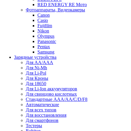
RED ENERGY RE Мото
Фотоаппараты, Видеокамеры
Canon
Casio
Fujifilm
Nikon
Olympus
Panasonic
Pentax
Samsung
Зарядные устройства
Для AA/AAA
Для Ni-Mh
Для Li-Pol
Для Кроны
Для 18650
Для Li-Ion аккумуляторов
Для свинцово кислотных
Стандартные ААА/АА/С/D/F8
Автоматические
Для всех типов
Для восстановления
Для смартфонов
Тестеры
Robiton