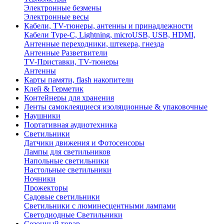
Электронные безмены
Электронные весы
Кабели, TV-тюнеры, антенны и принадлежности
Кабели Type-C, Lightning, microUSB, USB, HDMI,
Антенные переходники, штекера, гнезда
Антенные Разветвители
TV-Приставки, TV-тюнеры
Антенны
Карты памяти, flash накопители
Клей & Герметик
Контейнеры для хранения
Ленты самоклеящиеся изоляционные & упаковочные
Наушники
Портативная аудиотехника
Светильники
Датчики движения и Фотосенсоры
Лампы для светильников
Напольные светильники
Настольные светильники
Ночники
Прожекторы
Садовые светильники
Светильники с люминесцентными лампами
Светодиодные Светильники
Сезонный товар