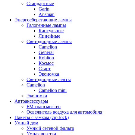
Стандартные
Garin
Ansman
Энергосберегающие лампы
Галогенные лампы
Капсульные
Линейные
Светодиодные лампы
Camelion
General
Robiton
Космос
Старт
Экономка
Светодиодные ленты
Camelion
Camelion mini
Экономка
Автоаксессуары
FM трансмиттер
Освежитель воздуха для автомобиля
Пакеты с замком (zip-lock)
Умный дом
Умный сетевой фильтр
Умная розетка