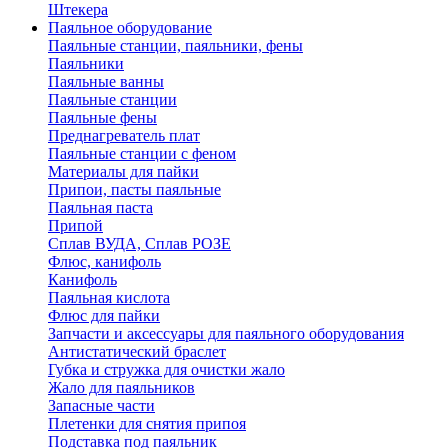
Штекера
Паяльное оборудование
Паяльные станции, паяльники, фены
Паяльники
Паяльные ванны
Паяльные станции
Паяльные фены
Преднагреватель плат
Паяльные станции с феном
Материалы для пайки
Припои, пасты паяльные
Паяльная паста
Припой
Сплав ВУДА, Сплав РОЗЕ
Флюс, канифоль
Канифоль
Паяльная кислота
Флюс для пайки
Запчасти и аксессуары для паяльного оборудования
Антистатический браслет
Губка и стружка для очистки жало
Жало для паяльников
Запасные части
Плетенки для снятия припоя
Подставка под паяльник