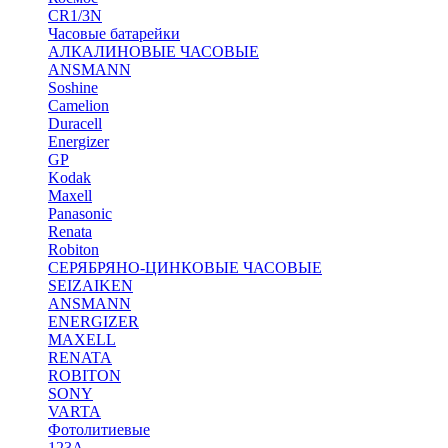
CR1/3N
Часовые батарейки
АЛКАЛИНОВЫЕ ЧАСОВЫЕ
ANSMANN
Soshine
Camelion
Duracell
Energizer
GP
Kodak
Maxell
Panasonic
Renata
Robiton
СЕРЯБРЯНО-ЦИНКОВЫЕ ЧАСОВЫЕ
SEIZAIKEN
ANSMANN
ENERGIZER
MAXELL
RENATA
ROBITON
SONY
VARTA
Фотолитиевые
123A