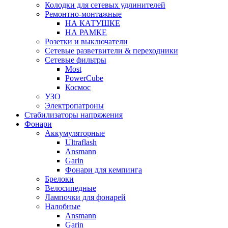
Колодки для сетевых удлинителей
Ремонтно-монтажные
НА КАТУШКЕ
НА РАМКЕ
Розетки и выключатели
Сетевые разветвители & переходники
Сетевые фильтры
Most
PowerCube
Космос
УЗО
Электропатроны
Стабилизаторы напряжения
Фонари
Аккумуляторные
Ultraflash
Ansmann
Garin
Фонари для кемпинга
Брелоки
Велосипедные
Лампочки для фонарей
Налобные
Ansmann
Garin