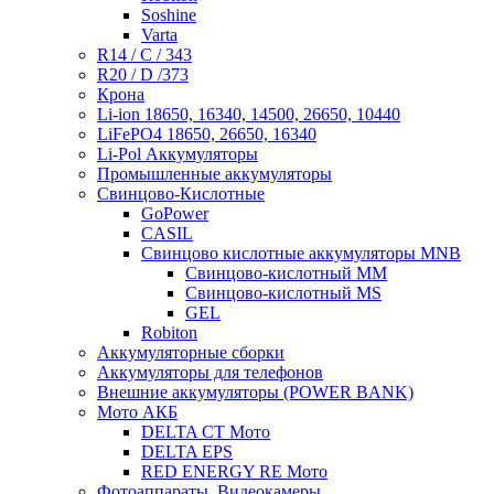
Soshine
Varta
R14 / C / 343
R20 / D /373
Крона
Li-ion 18650, 16340, 14500, 26650, 10440
LiFePO4 18650, 26650, 16340
Li-Pol Аккумуляторы
Промышленные аккумуляторы
Свинцово-Кислотные
GoPower
CASIL
Свинцово кислотные аккумуляторы MNB
Cвинцово-кислотный MM
Cвинцово-кислотный MS
GEL
Robiton
Аккумуляторные сборки
Аккумуляторы для телефонов
Внешние аккумуляторы (POWER BANK)
Мото АКБ
DELTA CT Мото
DELTA EPS
RED ENERGY RE Мото
Фотоаппараты, Видеокамеры