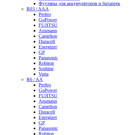
Футляры для аккумуляторов и батареек
R03 / AAA
Perfeo
GoPower
FUJITSU
Ansmann
Camelion
Duracell
Energizer
GP
Panasonic
Robiton
Soshine
Varta
R6 / AA
Perfeo
GoPower
FUJITSU
Ansmann
Camelion
Duracell
Energizer
GP
Panasonic
Robiton