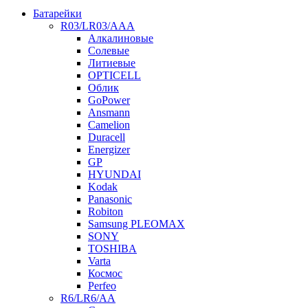
Батарейки
R03/LR03/AAA
Алкалиновые
Солевые
Литиевые
OPTICELL
Облик
GoPower
Ansmann
Camelion
Duracell
Energizer
GP
HYUNDAI
Kodak
Panasonic
Robiton
Samsung PLEOMAX
SONY
TOSHIBA
Varta
Космос
Perfeo
R6/LR6/AA