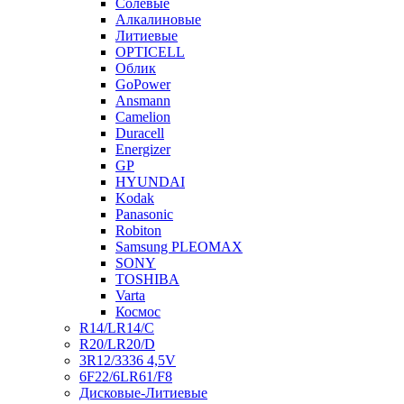
Солевые
Алкалиновые
Литиевые
OPTICELL
Облик
GoPower
Ansmann
Camelion
Duracell
Energizer
GP
HYUNDAI
Kodak
Panasonic
Robiton
Samsung PLEOMAX
SONY
TOSHIBA
Varta
Космос
R14/LR14/C
R20/LR20/D
3R12/3336 4,5V
6F22/6LR61/F8
Дисковые-Литиевые