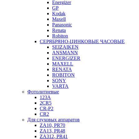
Energizer
GP
Kodak
Maxell
Panasonic
Renata
Robiton
СЕРЯБРЯНО-ЦИНКОВЫЕ ЧАСОВЫЕ
SEIZAIKEN
ANSMANN
ENERGIZER
MAXELL
RENATA
ROBITON
SONY
VARTA
Фотолитиевые
123A
2CR5
CR-P2
CR2
Для слуховых аппаратов
ZA10, PR70
ZA13, PR48
ZA312, PR41