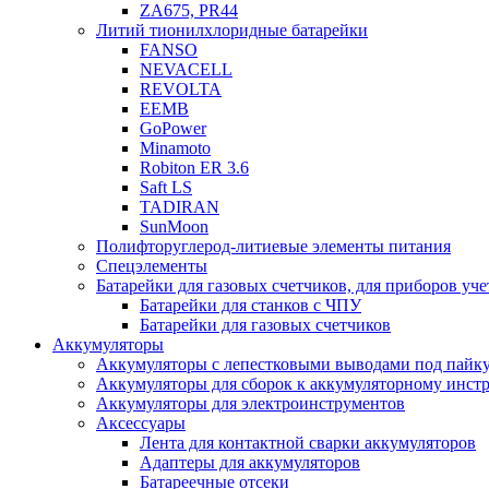
ZA675, PR44
Литий тионилхлоридные батарейки
FANSO
NEVACELL
REVOLTA
EEMB
GoPower
Minamoto
Robiton ER 3.6
Saft LS
TADIRAN
SunMoon
Полифторуглерод-литиевые элементы питания
Спецэлементы
Батарейки для газовых счетчиков, для приборов уче
Батарейки для станков с ЧПУ
Батарейки для газовых счетчиков
Аккумуляторы
Аккумуляторы с лепестковыми выводами под пайку
Аккумуляторы для сборок к аккумуляторному инстр
Аккумуляторы для электроинструментов
Аксессуары
Лента для контактной сварки аккумуляторов
Адаптеры для аккумуляторов
Батареечные отсеки