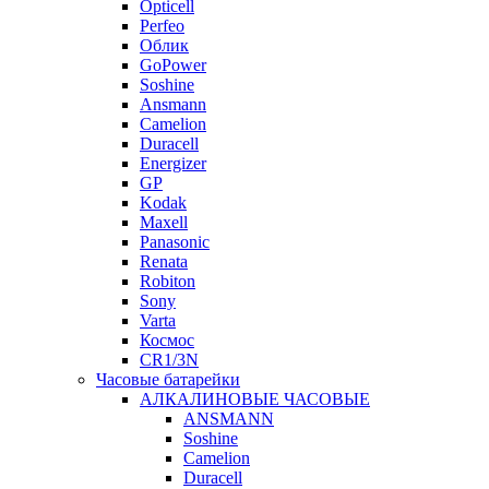
Opticell
Perfeo
Облик
GoPower
Soshine
Ansmann
Camelion
Duracell
Energizer
GP
Kodak
Maxell
Panasonic
Renata
Robiton
Sony
Varta
Космос
CR1/3N
Часовые батарейки
АЛКАЛИНОВЫЕ ЧАСОВЫЕ
ANSMANN
Soshine
Camelion
Duracell