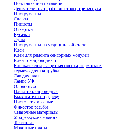
Подставка под паяльник
Держатели плат, рабочие столы, третья рука
Инструменты
Сверла
Пинцеты
Отвертки
Кусачки
Лупы
Инструменты из медицинской стали
Клей
Клей для ремонта сенсорных модулей
Клей токопроводный
Клейкая лента, защитная пленка, термоскотч,
термоусадочная трубка
Лак для плат
Лампа УФ
Оловоотсос
Паста теплопроводная
Выжигатели по дереву
Пистолеты клеевые
Фиксатор резьбы
Смазочные материалы
Ультразвуковые ванны
Текстолит
Макетные платы