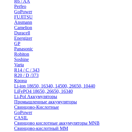
R6 / AA
Perfeo
GoPower
FUJITSU
Ansmann
Camelion
Duracell
Energizer
GP
Panasonic
Robiton
Soshine
Varta
R14 / C / 343
R20 / D /373
Крона
Li-ion 18650, 16340, 14500, 26650, 10440
LiFePO4 18650, 26650, 16340
Li-Pol Аккумуляторы
Промышленные аккумуляторы
Свинцово-Кислотные
GoPower
CASIL
Свинцово кислотные аккумуляторы MNB
Cвинцово-кислотный MM