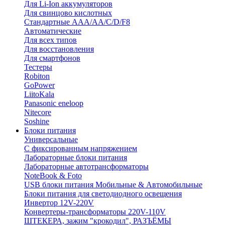
Для Li-Ion аккумуляторов
Для свинцово кислотных
Стандартные ААА/АА/С/D/F8
Автоматические
Для всех типов
Для восстановления
Для смартфонов
Тестеры
Robiton
GoPower
LiitoKala
Panasonic eneloop
Nitecore
Soshine
Блоки питания
Универсальные
C фиксированным напряжением
Лабораторные блоки питания
Лабораторные автотрансформаторы
NoteBook & Foto
USB блоки питания Мобильные & Автомобильные
Блоки питания для светодиодного освещения
Инвертор 12V-220V
Конвертеры-трансформаторы 220V-110V
ШТЕКЕРА, зажим "крокодил", РАЗЪЁМЫ