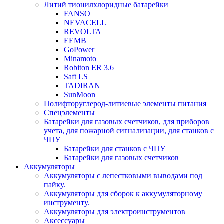
Литий тионилхлоридные батарейки
FANSO
NEVACELL
REVOLTA
EEMB
GoPower
Minamoto
Robiton ER 3.6
Saft LS
TADIRAN
SunMoon
Полифторуглерод-литиевые элементы питания
Спецэлементы
Батарейки для газовых счетчиков, для приборов
учета, для пожарной сигнализации, для станков с
ЧПУ
Батарейки для станков с ЧПУ
Батарейки для газовых счетчиков
Аккумуляторы
Аккумуляторы с лепестковыми выводами под
пайку.
Аккумуляторы для сборок к аккумуляторному
инструменту.
Аккумуляторы для электроинструментов
Аксессуары