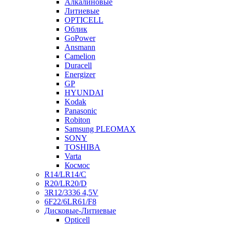
Алкалиновые
Литиевые
OPTICELL
Облик
GoPower
Ansmann
Camelion
Duracell
Energizer
GP
HYUNDAI
Kodak
Panasonic
Robiton
Samsung PLEOMAX
SONY
TOSHIBA
Varta
Космос
R14/LR14/C
R20/LR20/D
3R12/3336 4,5V
6F22/6LR61/F8
Дисковые-Литиевые
Opticell