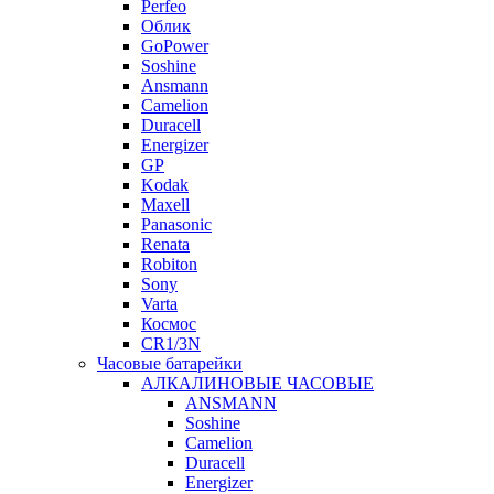
Perfeo
Облик
GoPower
Soshine
Ansmann
Camelion
Duracell
Energizer
GP
Kodak
Maxell
Panasonic
Renata
Robiton
Sony
Varta
Космос
CR1/3N
Часовые батарейки
АЛКАЛИНОВЫЕ ЧАСОВЫЕ
ANSMANN
Soshine
Camelion
Duracell
Energizer