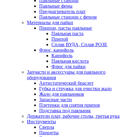
Паяльные станции
Паяльные фены
Преднагреватель плат
Паяльные станции с феном
Материалы для пайки
Припои, пасты паяльные
Паяльная паста
Припой
Сплав ВУДА, Сплав РОЗЕ
Флюс, канифоль
Канифоль
Паяльная кислота
Флюс для пайки
Запчасти и аксессуары для паяльного
оборудования
Антистатический браслет
Губка и стружка для очистки жало
Жало для паяльников
Запасные части
Плетенки для снятия припоя
Подставка под паяльник
Держатели плат, рабочие столы, третья рука
Инструменты
Сверла
Пинцеты