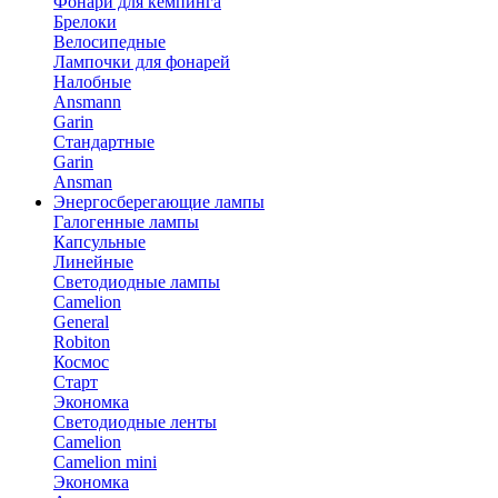
Фонари для кемпинга
Брелоки
Велосипедные
Лампочки для фонарей
Налобные
Ansmann
Garin
Стандартные
Garin
Ansman
Энергосберегающие лампы
Галогенные лампы
Капсульные
Линейные
Светодиодные лампы
Camelion
General
Robiton
Космос
Старт
Экономка
Светодиодные ленты
Camelion
Camelion mini
Экономка