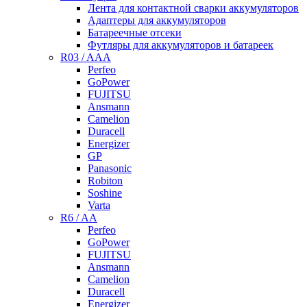
Лента для контактной сварки аккумуляторов
Адаптеры для аккумуляторов
Батареечные отсеки
Футляры для аккумуляторов и батареек
R03 / AAA
Perfeo
GoPower
FUJITSU
Ansmann
Camelion
Duracell
Energizer
GP
Panasonic
Robiton
Soshine
Varta
R6 / AA
Perfeo
GoPower
FUJITSU
Ansmann
Camelion
Duracell
Energizer