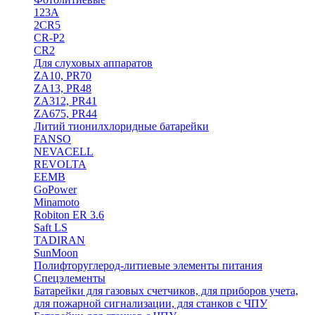
123A
2CR5
CR-P2
CR2
Для слуховых аппаратов
ZA10, PR70
ZA13, PR48
ZA312, PR41
ZA675, PR44
Литий тионилхлоридные батарейки
FANSO
NEVACELL
REVOLTA
EEMB
GoPower
Minamoto
Robiton ER 3.6
Saft LS
TADIRAN
SunMoon
Полифторуглерод-литиевые элементы питания
Спецэлементы
Батарейки для газовых счетчиков, для приборов учета,
для пожарной сигнализации, для станков с ЧПУ