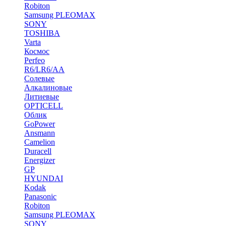
Robiton
Samsung PLEOMAX
SONY
TOSHIBA
Varta
Космос
Perfeo
R6/LR6/AA
Солевые
Алкалиновые
Литиевые
OPTICELL
Облик
GoPower
Ansmann
Camelion
Duracell
Energizer
GP
HYUNDAI
Kodak
Panasonic
Robiton
Samsung PLEOMAX
SONY