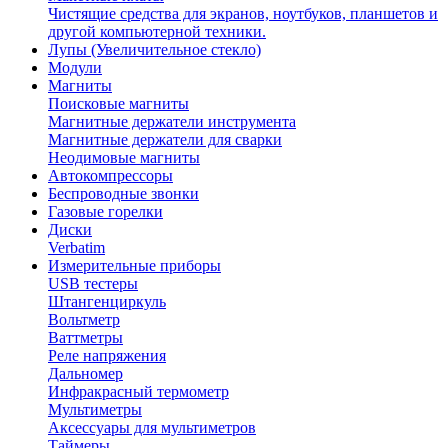
Чистящие средства для экранов, ноутбуков, планшетов и
другой компьютерной техники.
Лупы (Увеличительное стекло)
Модули
Магниты
Поисковые магниты
Магнитные держатели инструмента
Магнитные держатели для сварки
Неодимовые магниты
Автокомпрессоры
Беспроводные звонки
Газовые горелки
Диски
Verbatim
Измерительные приборы
USB тестеры
Штангенциркуль
Вольтметр
Ваттметры
Реле напряжения
Дальномер
Инфракрасный термометр
Мультиметры
Аксессуары для мультиметров
Таймеры