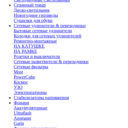
Сезонный товар
Диско-светильник
Новогодние гирлянды
Сушилки для обуви
Сетевые удлинители & переходники
Бытовые сетевые удлинители
Колодки для сетевых удлинителей
Ремонтно-монтажные
НА КАТУШКЕ
НА РАМКЕ
Розетки и выключатели
Сетевые разветвители & переходники
Сетевые фильтры
Most
PowerCube
Космос
УЗО
Электропатроны
Стабилизаторы напряжения
Фонари
Аккумуляторные
Ultraflash
Ansmann
Garin