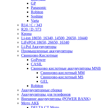
GP
Panasonic
Robiton
Soshine
Varta
R14 / C / 343
R20 / D /373
Крона
Li-ion 18650, 16340, 14500, 26650, 10440
LiFePO4 18650, 26650, 16340
Li-Pol Аккумуляторы
Промышленные аккумуляторы
Свинцово-Кислотные
GoPower
CASIL
Свинцово кислотные аккумуляторы MNB
Cвинцово-кислотный MM
Cвинцово-кислотный MS
GEL
Robiton
Аккумуляторные сборки
Аккумуляторы для телефонов
Внешние аккумуляторы (POWER BANK)
Мото АКБ
DELTA CT Мото