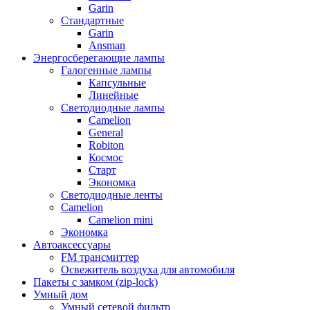
Garin
Стандартные
Garin
Ansman
Энергосберегающие лампы
Галогенные лампы
Капсульные
Линейные
Светодиодные лампы
Camelion
General
Robiton
Космос
Старт
Экономка
Светодиодные ленты
Camelion
Camelion mini
Экономка
Автоаксессуары
FM трансмиттер
Освежитель воздуха для автомобиля
Пакеты с замком (zip-lock)
Умный дом
Умный сетевой фильтр