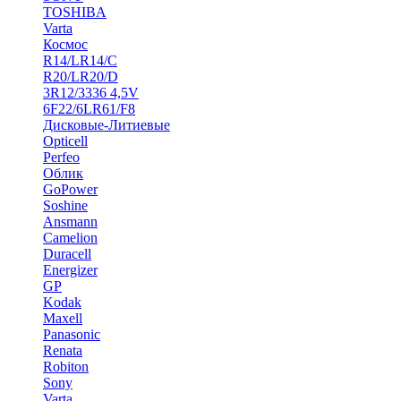
TOSHIBA
Varta
Космос
R14/LR14/C
R20/LR20/D
3R12/3336 4,5V
6F22/6LR61/F8
Дисковые-Литиевые
Opticell
Perfeo
Облик
GoPower
Soshine
Ansmann
Camelion
Duracell
Energizer
GP
Kodak
Maxell
Panasonic
Renata
Robiton
Sony
Varta