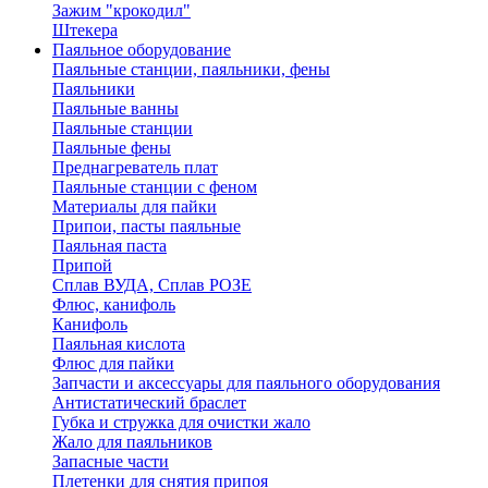
Зажим "крокодил"
Штекера
Паяльное оборудование
Паяльные станции, паяльники, фены
Паяльники
Паяльные ванны
Паяльные станции
Паяльные фены
Преднагреватель плат
Паяльные станции с феном
Материалы для пайки
Припои, пасты паяльные
Паяльная паста
Припой
Сплав ВУДА, Сплав РОЗЕ
Флюс, канифоль
Канифоль
Паяльная кислота
Флюс для пайки
Запчасти и аксессуары для паяльного оборудования
Антистатический браслет
Губка и стружка для очистки жало
Жало для паяльников
Запасные части
Плетенки для снятия припоя