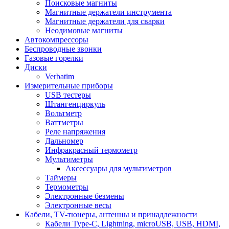
Поисковые магниты
Магнитные держатели инструмента
Магнитные держатели для сварки
Неодимовые магниты
Автокомпрессоры
Беспроводные звонки
Газовые горелки
Диски
Verbatim
Измерительные приборы
USB тестеры
Штангенциркуль
Вольтметр
Ваттметры
Реле напряжения
Дальномер
Инфракрасный термометр
Мультиметры
Аксессуары для мультиметров
Таймеры
Термометры
Электронные безмены
Электронные весы
Кабели, TV-тюнеры, антенны и принадлежности
Кабели Type-C, Lightning, microUSB, USB, HDMI,