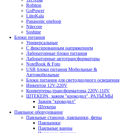
Robiton
GoPower
LiitoKala
Panasonic eneloop
Nitecore
Soshine
Блоки питания
Универсальные
C фиксированным напряжением
Лабораторные блоки питания
Лабораторные автотрансформаторы
NoteBook & Foto
USB блоки питания Мобильные &
Автомобильные
Блоки питания для светодиодного освещения
Инвертор 12V-220V
Конвертеры-трансформаторы 220V-110V
ШТЕКЕРА, зажим "крокодил", РАЗЪЁМЫ
Зажим "крокодил"
Штекера
Паяльное оборудование
Паяльные станции, паяльники, фены
Паяльники
Паяльные ванны