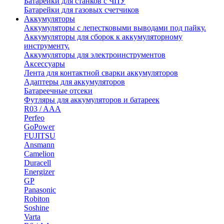
Батарейки для станков с ЧПУ
Батарейки для газовых счетчиков
Аккумуляторы
Аккумуляторы с лепестковыми выводами под пайку.
Аккумуляторы для сборок к аккумуляторному
инструменту.
Аккумуляторы для электроинструментов
Аксессуары
Лента для контактной сварки аккумуляторов
Адаптеры для аккумуляторов
Батареечные отсеки
Футляры для аккумуляторов и батареек
R03 / AAA
Perfeo
GoPower
FUJITSU
Ansmann
Camelion
Duracell
Energizer
GP
Panasonic
Robiton
Soshine
Varta