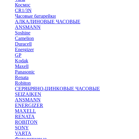
Космос
CR1/3N
Часовые батарейки
АЛКАЛИНОВЫЕ ЧАСОВЫЕ
ANSMANN
Soshine
Camelion
Duracell
Energizer
GP
Kodak
Maxell
Panasonic
Renata
Robiton
СЕРЯБРЯНО-ЦИНКОВЫЕ ЧАСОВЫЕ
SEIZAIKEN
ANSMANN
ENERGIZER
MAXELL
RENATA
ROBITON
SONY
VARTA
Фотолитиевые