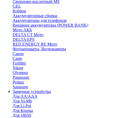
Cвинцово-кислотный MS
GEL
Robiton
Аккумуляторные сборки
Аккумуляторы для телефонов
Внешние аккумуляторы (POWER BANK)
Мото АКБ
DELTA CT Мото
DELTA EPS
RED ENERGY RE Мото
Фотоаппараты, Видеокамеры
Canon
Casio
Fujifilm
Nikon
Olympus
Panasonic
Pentax
Samsung
Зарядные устройства
Для AA/AAA
Для Ni-Mh
Для Li-Pol
Для Кроны
Для 18650