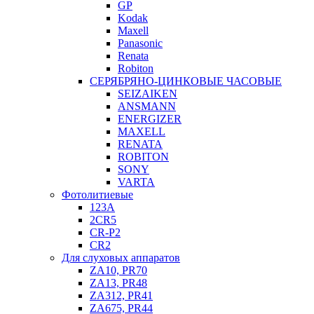
GP
Kodak
Maxell
Panasonic
Renata
Robiton
СЕРЯБРЯНО-ЦИНКОВЫЕ ЧАСОВЫЕ
SEIZAIKEN
ANSMANN
ENERGIZER
MAXELL
RENATA
ROBITON
SONY
VARTA
Фотолитиевые
123A
2CR5
CR-P2
CR2
Для слуховых аппаратов
ZA10, PR70
ZA13, PR48
ZA312, PR41
ZA675, PR44