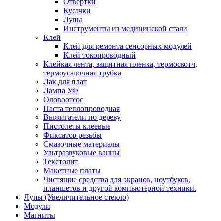
Отвертки
Кусачки
Лупы
Инструменты из медицинской стали
Клей
Клей для ремонта сенсорных модулей
Клей токопроводный
Клейкая лента, защитная пленка, термоскотч,
термоусадочная трубка
Лак для плат
Лампа УФ
Оловоотсос
Паста теплопроводная
Выжигатели по дереву
Пистолеты клеевые
Фиксатор резьбы
Смазочные материалы
Ультразвуковые ванны
Текстолит
Макетные платы
Чистящие средства для экранов, ноутбуков,
планшетов и другой компьютерной техники.
Лупы (Увеличительное стекло)
Модули
Магниты