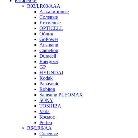
Батарейки
R03/LR03/AAA
Алкалиновые
Солевые
Литиевые
OPTICELL
Облик
GoPower
Ansmann
Camelion
Duracell
Energizer
GP
HYUNDAI
Kodak
Panasonic
Robiton
Samsung PLEOMAX
SONY
TOSHIBA
Varta
Космос
Perfeo
R6/LR6/AA
Солевые