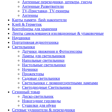
Антенные переходники, штекера, гнезда
Антенные Разветвители
TV-Приставки, TV-тюнеры
Антенны
Карты памяти, flash накопители
Клей & Герметик
Контейнеры для хранения
Ленты самоклеящиеся изоляционные & упаковочные
Наушники
Портативная аудиотехника
Светильники
Датчики движения и Фотосенсоры
Лампы для светильников
Напольные светильники
Настольные светильники
Ночники
Прожекторы
Садовые светильники
Светильники с люминесцентными лампами
Светодиодные Светильники
Сезонный товар
Диско-светильник
Новогодние гирлянды
Сушилки для обуви
Сетевые удлинители & переходники