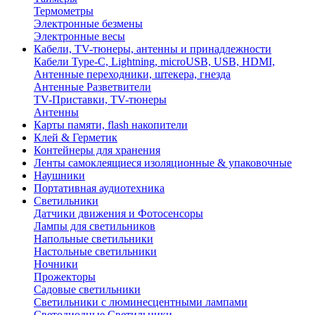
Термометры
Электронные безмены
Электронные весы
Кабели, TV-тюнеры, антенны и принадлежности
Кабели Type-C, Lightning, microUSB, USB, HDMI,
Антенные переходники, штекера, гнезда
Антенные Разветвители
TV-Приставки, TV-тюнеры
Антенны
Карты памяти, flash накопители
Клей & Герметик
Контейнеры для хранения
Ленты самоклеящиеся изоляционные & упаковочные
Наушники
Портативная аудиотехника
Светильники
Датчики движения и Фотосенсоры
Лампы для светильников
Напольные светильники
Настольные светильники
Ночники
Прожекторы
Садовые светильники
Светильники с люминесцентными лампами
Светодиодные Светильники