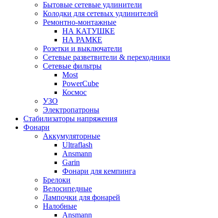
Бытовые сетевые удлинители
Колодки для сетевых удлинителей
Ремонтно-монтажные
НА КАТУШКЕ
НА РАМКЕ
Розетки и выключатели
Сетевые разветвители & переходники
Сетевые фильтры
Most
PowerCube
Космос
УЗО
Электропатроны
Стабилизаторы напряжения
Фонари
Аккумуляторные
Ultraflash
Ansmann
Garin
Фонари для кемпинга
Брелоки
Велосипедные
Лампочки для фонарей
Налобные
Ansmann