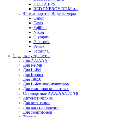
DELTA EPS
RED ENERGY RE Мото
Фотоаппараты, Видеокамеры
Canon
Casio
Fujifilm
Nikon
Olympus
Panasonic
Pentax
Samsung
Зарядные устройства
Для AA/AAA
Для Ni-Mh
Для Li-Pol
Для Кроны
Для 18650
Для Li-Ion аккумуляторов
Для свинцово кислотных
Стандартные ААА/АА/С/D/F8
Автоматические
Для всех типов
Для восстановления
Для смартфонов
Тестеры