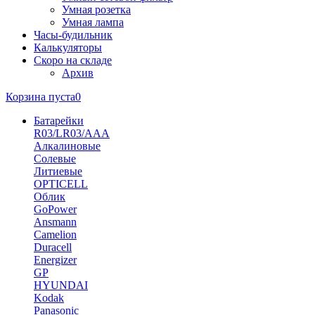
Умная розетка
Умная лампа
Часы-будильник
Калькуляторы
Скоро на складе
Архив
Корзина пуста
0
Батарейки
R03/LR03/AAA
Алкалиновые
Солевые
Литиевые
OPTICELL
Облик
GoPower
Ansmann
Camelion
Duracell
Energizer
GP
HYUNDAI
Kodak
Panasonic