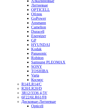
Алкалиновые
Литиевые
OPTICELL
Облик
GoPower
Ansmann
Camelion
Duracell
Energizer
GP
HYUNDAI
Kodak
Panasonic
Robiton
Samsung PLEOMAX
SONY
TOSHIBA
Varta
Космос
R14/LR14/C
R20/LR20/D
3R12/3336 4,5V
6F22/6LR61/F8
Дисковые-Литиевые
Opticell