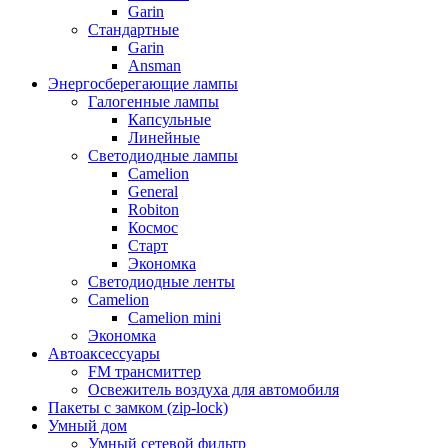
Garin
Стандартные
Garin
Ansman
Энергосберегающие лампы
Галогенные лампы
Капсульные
Линейные
Светодиодные лампы
Camelion
General
Robiton
Космос
Старт
Экономка
Светодиодные ленты
Camelion
Camelion mini
Экономка
Автоаксессуары
FM трансмиттер
Освежитель воздуха для автомобиля
Пакеты с замком (zip-lock)
Умный дом
Умный сетевой фильтр