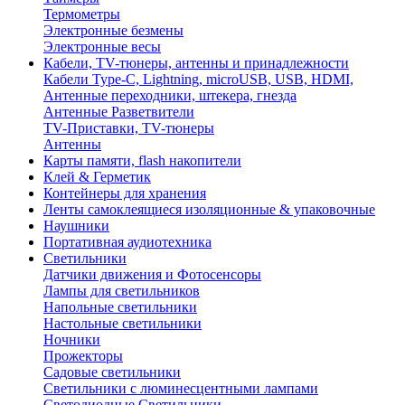
Термометры
Электронные безмены
Электронные весы
Кабели, TV-тюнеры, антенны и принадлежности
Кабели Type-C, Lightning, microUSB, USB, HDMI,
Антенные переходники, штекера, гнезда
Антенные Разветвители
TV-Приставки, TV-тюнеры
Антенны
Карты памяти, flash накопители
Клей & Герметик
Контейнеры для хранения
Ленты самоклеящиеся изоляционные & упаковочные
Наушники
Портативная аудиотехника
Светильники
Датчики движения и Фотосенсоры
Лампы для светильников
Напольные светильники
Настольные светильники
Ночники
Прожекторы
Садовые светильники
Светильники с люминесцентными лампами
Светодиодные Светильники