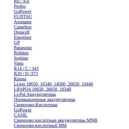
R6 / AA
Perfeo
GoPower
FUJITSU
Ansmann
Camelion
Duracell
Energizer
GP
Panasonic
Robiton
Soshine
Varta
R14 / C / 343
R20 / D /373
Крона
Li-ion 18650, 16340, 14500, 26650, 10440
LiFePO4 18650, 26650, 16340
Li-Pol Аккумуляторы
Промышленные аккумуляторы
Свинцово-Кислотные
GoPower
CASIL
Свинцово кислотные аккумуляторы MNB
Cвинцово-кислотный MM