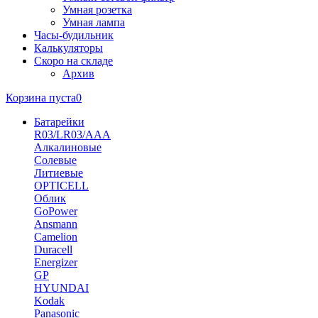
Умная розетка
Умная лампа
Часы-будильник
Калькуляторы
Скоро на складе
Архив
Корзина пуста
0
Батарейки
R03/LR03/AAA
Алкалиновые
Солевые
Литиевые
OPTICELL
Облик
GoPower
Ansmann
Camelion
Duracell
Energizer
GP
HYUNDAI
Kodak
Panasonic