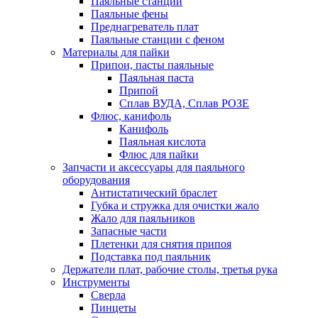
Паяльные станции
Паяльные фены
Преднагреватель плат
Паяльные станции с феном
Материалы для пайки
Припои, пасты паяльные
Паяльная паста
Припой
Сплав ВУДА, Сплав РОЗЕ
Флюс, канифоль
Канифоль
Паяльная кислота
Флюс для пайки
Запчасти и аксессуары для паяльного
оборудования
Антистатический браслет
Губка и стружка для очистки жало
Жало для паяльников
Запасные части
Плетенки для снятия припоя
Подставка под паяльник
Держатели плат, рабочие столы, третья рука
Инструменты
Сверла
Пинцеты