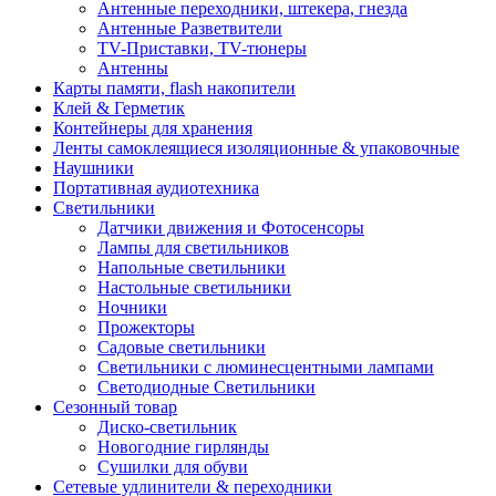
Антенные переходники, штекера, гнезда
Антенные Разветвители
TV-Приставки, TV-тюнеры
Антенны
Карты памяти, flash накопители
Клей & Герметик
Контейнеры для хранения
Ленты самоклеящиеся изоляционные & упаковочные
Наушники
Портативная аудиотехника
Светильники
Датчики движения и Фотосенсоры
Лампы для светильников
Напольные светильники
Настольные светильники
Ночники
Прожекторы
Садовые светильники
Светильники с люминесцентными лампами
Светодиодные Светильники
Сезонный товар
Диско-светильник
Новогодние гирлянды
Сушилки для обуви
Сетевые удлинители & переходники