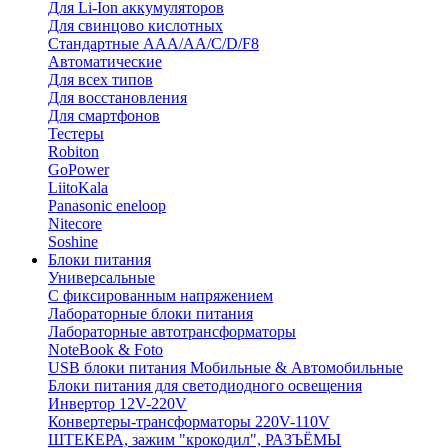
Для Li-Ion аккумуляторов
Для свинцово кислотных
Стандартные ААА/АА/С/D/F8
Автоматические
Для всех типов
Для восстановления
Для смартфонов
Тестеры
Robiton
GoPower
LiitoKala
Panasonic eneloop
Nitecore
Soshine
Блоки питания
Универсальные
C фиксированным напряжением
Лабораторные блоки питания
Лабораторные автотрансформаторы
NoteBook & Foto
USB блоки питания Мобильные & Автомобильные
Блоки питания для светодиодного освещения
Инвертор 12V-220V
Конвертеры-трансформаторы 220V-110V
ШТЕКЕРА, зажим "крокодил", РАЗЪЁМЫ