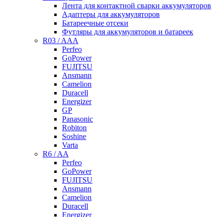
Лента для контактной сварки аккумуляторов
Адаптеры для аккумуляторов
Батареечные отсеки
Футляры для аккумуляторов и батареек
R03 / AAA
Perfeo
GoPower
FUJITSU
Ansmann
Camelion
Duracell
Energizer
GP
Panasonic
Robiton
Soshine
Varta
R6 / AA
Perfeo
GoPower
FUJITSU
Ansmann
Camelion
Duracell
Energizer