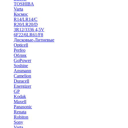
TOSHIBA
Varta
Космос
R14/LR14/C
R20/LR20/D
3R12/3336 4,5V
6F22/6LR61/F8
Дисковые-Литиевые
Opticell
Perfeo
Облик
GoPower
Soshine
Ansmann
Camelion
Duracell
Energizer
GP
Kodak
Maxell
Panasonic
Renata
Robiton
Sony
Varta