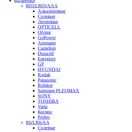
Батарейки
R03/LR03/AAA
Алкалиновые
Солевые
Литиевые
OPTICELL
Облик
GoPower
Ansmann
Camelion
Duracell
Energizer
GP
HYUNDAI
Kodak
Panasonic
Robiton
Samsung PLEOMAX
SONY
TOSHIBA
Varta
Космос
Perfeo
R6/LR6/AA
Солевые