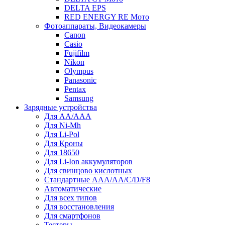
DELTA EPS
RED ENERGY RE Мото
Фотоаппараты, Видеокамеры
Canon
Casio
Fujifilm
Nikon
Olympus
Panasonic
Pentax
Samsung
Зарядные устройства
Для AA/AAA
Для Ni-Mh
Для Li-Pol
Для Кроны
Для 18650
Для Li-Ion аккумуляторов
Для свинцово кислотных
Стандартные ААА/АА/С/D/F8
Автоматические
Для всех типов
Для восстановления
Для смартфонов
Тестеры