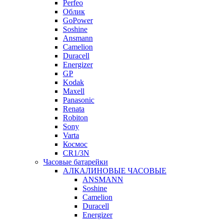
Perfeo
Облик
GoPower
Soshine
Ansmann
Camelion
Duracell
Energizer
GP
Kodak
Maxell
Panasonic
Renata
Robiton
Sony
Varta
Космос
CR1/3N
Часовые батарейки
АЛКАЛИНОВЫЕ ЧАСОВЫЕ
ANSMANN
Soshine
Camelion
Duracell
Energizer