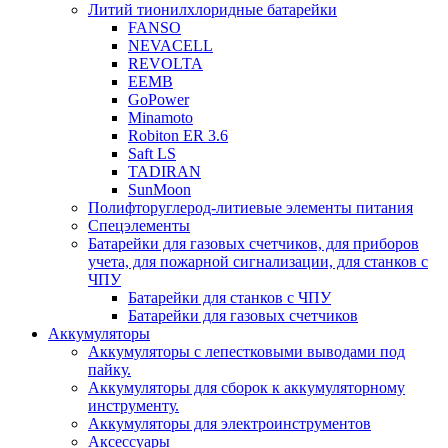
Литий тионилхлоридные батарейки
FANSO
NEVACELL
REVOLTA
EEMB
GoPower
Minamoto
Robiton ER 3.6
Saft LS
TADIRAN
SunMoon
Полифторуглерод-литиевые элементы питания
Спецэлементы
Батарейки для газовых счетчиков, для приборов
учета, для пожарной сигнализации, для станков с
ЧПУ
Батарейки для станков с ЧПУ
Батарейки для газовых счетчиков
Аккумуляторы
Аккумуляторы с лепестковыми выводами под
пайку.
Аккумуляторы для сборок к аккумуляторному
инструменту.
Аккумуляторы для электроинструментов
Аксессуары