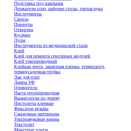
Подставка под паяльник
Держатели плат, рабочие столы, третья рука
Инструменты
Сверла
Пинцеты
Отвертки
Кусачки
Лупы
Инструменты из медицинской стали
Клей
Клей для ремонта сенсорных модулей
Клей токопроводный
Клейкая лента, защитная пленка, термоскотч,
термоусадочная трубка
Лак для плат
Лампа УФ
Оловоотсос
Паста теплопроводная
Выжигатели по дереву
Пистолеты клеевые
Фиксатор резьбы
Смазочные материалы
Ультразвуковые ванны
Текстолит
Макетные платы