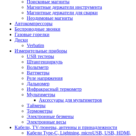
Поисковые магниты
Магнитные держатели инструмента
Магнитные держатели для сварки
Неодимовые магниты
Автокомпрессоры
Беспроводные звонки
Газовые горелки
Диски
Verbatim
Измерительные приборы
USB тестеры
Штангенциркуль
Вольтметр
Ваттметры
Реле напряжения
Дальномер
Инфракрасный термометр
Мультиметры
Аксессуары для мультиметров
Таймеры
Термометры
Электронные безмены
Электронные весы
Кабели, TV-тюнеры, антенны и принадлежности
Кабели Type-C, Lightning, microUSB, USB, HDMI,