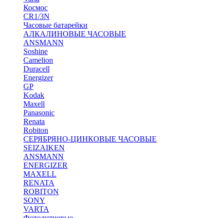
Космос
CR1/3N
Часовые батарейки
АЛКАЛИНОВЫЕ ЧАСОВЫЕ
ANSMANN
Soshine
Camelion
Duracell
Energizer
GP
Kodak
Maxell
Panasonic
Renata
Robiton
СЕРЯБРЯНО-ЦИНКОВЫЕ ЧАСОВЫЕ
SEIZAIKEN
ANSMANN
ENERGIZER
MAXELL
RENATA
ROBITON
SONY
VARTA
Фотолитиевые