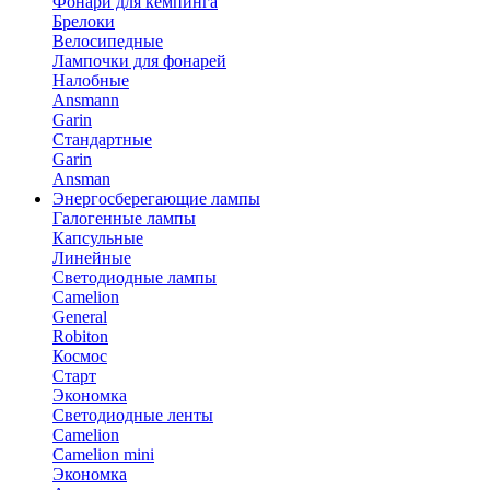
Фонари для кемпинга
Брелоки
Велосипедные
Лампочки для фонарей
Налобные
Ansmann
Garin
Стандартные
Garin
Ansman
Энергосберегающие лампы
Галогенные лампы
Капсульные
Линейные
Светодиодные лампы
Camelion
General
Robiton
Космос
Старт
Экономка
Светодиодные ленты
Camelion
Camelion mini
Экономка