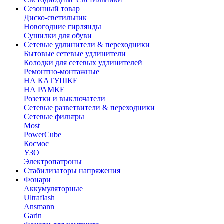
Сезонный товар
Диско-светильник
Новогодние гирлянды
Сушилки для обуви
Сетевые удлинители & переходники
Бытовые сетевые удлинители
Колодки для сетевых удлинителей
Ремонтно-монтажные
НА КАТУШКЕ
НА РАМКЕ
Розетки и выключатели
Сетевые разветвители & переходники
Сетевые фильтры
Most
PowerCube
Космос
УЗО
Электропатроны
Стабилизаторы напряжения
Фонари
Аккумуляторные
Ultraflash
Ansmann
Garin