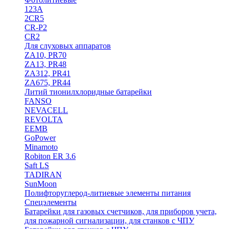
123A
2CR5
CR-P2
CR2
Для слуховых аппаратов
ZA10, PR70
ZA13, PR48
ZA312, PR41
ZA675, PR44
Литий тионилхлоридные батарейки
FANSO
NEVACELL
REVOLTA
EEMB
GoPower
Minamoto
Robiton ER 3.6
Saft LS
TADIRAN
SunMoon
Полифторуглерод-литиевые элементы питания
Спецэлементы
Батарейки для газовых счетчиков, для приборов учета,
для пожарной сигнализации, для станков с ЧПУ