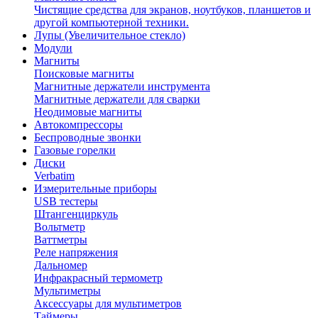
Чистящие средства для экранов, ноутбуков, планшетов и
другой компьютерной техники.
Лупы (Увеличительное стекло)
Модули
Магниты
Поисковые магниты
Магнитные держатели инструмента
Магнитные держатели для сварки
Неодимовые магниты
Автокомпрессоры
Беспроводные звонки
Газовые горелки
Диски
Verbatim
Измерительные приборы
USB тестеры
Штангенциркуль
Вольтметр
Ваттметры
Реле напряжения
Дальномер
Инфракрасный термометр
Мультиметры
Аксессуары для мультиметров
Таймеры