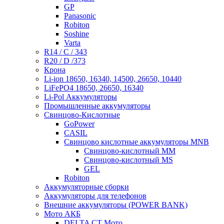
GP
Panasonic
Robiton
Soshine
Varta
R14 / C / 343
R20 / D /373
Крона
Li-ion 18650, 16340, 14500, 26650, 10440
LiFePO4 18650, 26650, 16340
Li-Pol Аккумуляторы
Промышленные аккумуляторы
Свинцово-Кислотные
GoPower
CASIL
Свинцово кислотные аккумуляторы MNB
Cвинцово-кислотный MM
Cвинцово-кислотный MS
GEL
Robiton
Аккумуляторные сборки
Аккумуляторы для телефонов
Внешние аккумуляторы (POWER BANK)
Мото АКБ
DELTA CT Мото