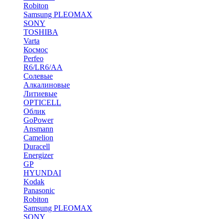
Robiton
Samsung PLEOMAX
SONY
TOSHIBA
Varta
Космос
Perfeo
R6/LR6/AA
Солевые
Алкалиновые
Литиевые
OPTICELL
Облик
GoPower
Ansmann
Camelion
Duracell
Energizer
GP
HYUNDAI
Kodak
Panasonic
Robiton
Samsung PLEOMAX
SONY