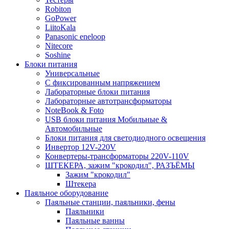
Robiton
GoPower
LiitoKala
Panasonic eneloop
Nitecore
Soshine
Блоки питания
Универсальные
C фиксированным напряжением
Лабораторные блоки питания
Лабораторные автотрансформаторы
NoteBook & Foto
USB блоки питания Мобильные &
Автомобильные
Блоки питания для светодиодного освещения
Инвертор 12V-220V
Конвертеры-трансформаторы 220V-110V
ШТЕКЕРА, зажим "крокодил", РАЗЪЁМЫ
Зажим "крокодил"
Штекера
Паяльное оборудование
Паяльные станции, паяльники, фены
Паяльники
Паяльные ванны