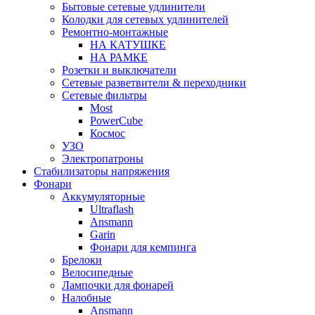
Бытовые сетевые удлинители
Колодки для сетевых удлинителей
Ремонтно-монтажные
НА КАТУШКЕ
НА РАМКЕ
Розетки и выключатели
Сетевые разветвители & переходники
Сетевые фильтры
Most
PowerCube
Космос
УЗО
Электропатроны
Стабилизаторы напряжения
Фонари
Аккумуляторные
Ultraflash
Ansmann
Garin
Фонари для кемпинга
Брелоки
Велосипедные
Лампочки для фонарей
Налобные
Ansmann