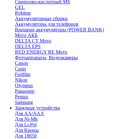
Cвинцово-кислотный MS
GEL
Robiton
Аккумуляторные сборки
Аккумуляторы для телефонов
Внешние аккумуляторы (POWER BANK)
Мото АКБ
DELTA CT Мото
DELTA EPS
RED ENERGY RE Мото
Фотоаппараты, Видеокамеры
Canon
Casio
Fujifilm
Nikon
Olympus
Panasonic
Pentax
Samsung
Зарядные устройства
Для AA/AAA
Для Ni-Mh
Для Li-Pol
Для Кроны
Для 18650