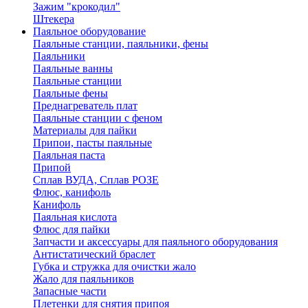
Зажим "крокодил"
Штекера
Паяльное оборудование
Паяльные станции, паяльники, фены
Паяльники
Паяльные ванны
Паяльные станции
Паяльные фены
Преднагреватель плат
Паяльные станции с феном
Материалы для пайки
Припои, пасты паяльные
Паяльная паста
Припой
Сплав ВУДА, Сплав РОЗЕ
Флюс, канифоль
Канифоль
Паяльная кислота
Флюс для пайки
Запчасти и аксессуары для паяльного оборудования
Антистатический браслет
Губка и стружка для очистки жало
Жало для паяльников
Запасные части
Плетенки для снятия припоя