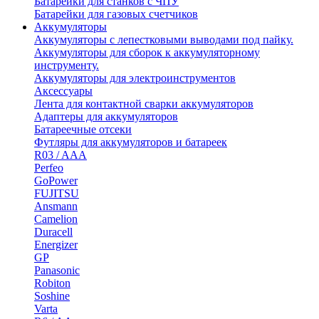
Батарейки для станков с ЧПУ
Батарейки для газовых счетчиков
Аккумуляторы
Аккумуляторы с лепестковыми выводами под пайку.
Аккумуляторы для сборок к аккумуляторному
инструменту.
Аккумуляторы для электроинструментов
Аксессуары
Лента для контактной сварки аккумуляторов
Адаптеры для аккумуляторов
Батареечные отсеки
Футляры для аккумуляторов и батареек
R03 / AAA
Perfeo
GoPower
FUJITSU
Ansmann
Camelion
Duracell
Energizer
GP
Panasonic
Robiton
Soshine
Varta