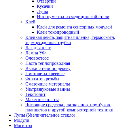
Отвертки
Кусачки
Лупы
Инструменты из медицинской стали
Клей
Клей для ремонта сенсорных модулей
Клей токопроводный
Клейкая лента, защитная пленка, термоскотч,
термоусадочная трубка
Лак для плат
Лампа УФ
Оловоотсос
Паста теплопроводная
Выжигатели по дереву
Пистолеты клеевые
Фиксатор резьбы
Смазочные материалы
Ультразвуковые ванны
Текстолит
Макетные платы
Чистящие средства для экранов, ноутбуков,
планшетов и другой компьютерной техники.
Лупы (Увеличительное стекло)
Модули
Магниты