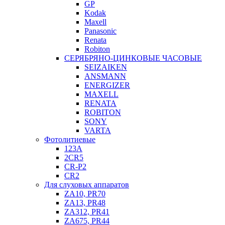
GP
Kodak
Maxell
Panasonic
Renata
Robiton
СЕРЯБРЯНО-ЦИНКОВЫЕ ЧАСОВЫЕ
SEIZAIKEN
ANSMANN
ENERGIZER
MAXELL
RENATA
ROBITON
SONY
VARTA
Фотолитиевые
123A
2CR5
CR-P2
CR2
Для слуховых аппаратов
ZA10, PR70
ZA13, PR48
ZA312, PR41
ZA675, PR44