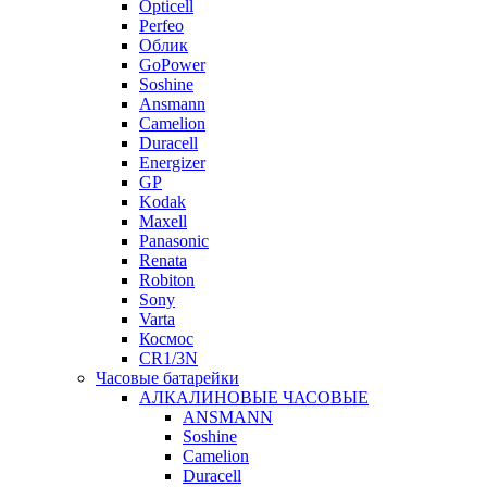
Opticell
Perfeo
Облик
GoPower
Soshine
Ansmann
Camelion
Duracell
Energizer
GP
Kodak
Maxell
Panasonic
Renata
Robiton
Sony
Varta
Космос
CR1/3N
Часовые батарейки
АЛКАЛИНОВЫЕ ЧАСОВЫЕ
ANSMANN
Soshine
Camelion
Duracell