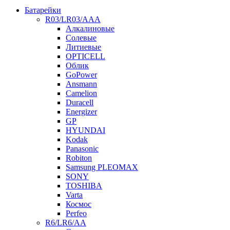
Батарейки
R03/LR03/AAA
Алкалиновые
Солевые
Литиевые
OPTICELL
Облик
GoPower
Ansmann
Camelion
Duracell
Energizer
GP
HYUNDAI
Kodak
Panasonic
Robiton
Samsung PLEOMAX
SONY
TOSHIBA
Varta
Космос
Perfeo
R6/LR6/AA