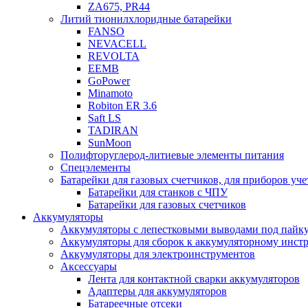
ZA675, PR44
Литий тионилхлоридные батарейки
FANSO
NEVACELL
REVOLTA
EEMB
GoPower
Minamoto
Robiton ER 3.6
Saft LS
TADIRAN
SunMoon
Полифторуглерод-литиевые элементы питания
Спецэлементы
Батарейки для газовых счетчиков, для приборов уче
Батарейки для станков с ЧПУ
Батарейки для газовых счетчиков
Аккумуляторы
Аккумуляторы с лепестковыми выводами под пайку
Аккумуляторы для сборок к аккумуляторному инстр
Аккумуляторы для электроинструментов
Аксессуары
Лента для контактной сварки аккумуляторов
Адаптеры для аккумуляторов
Батареечные отсеки