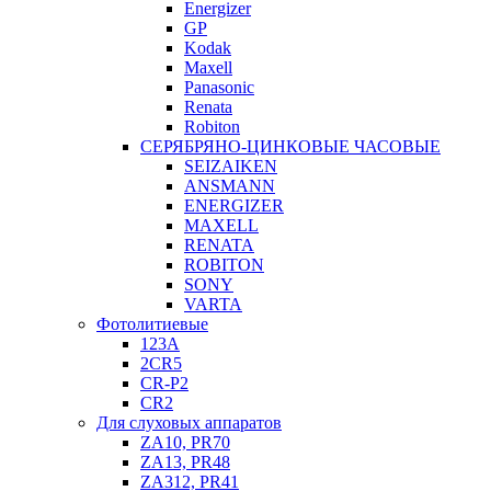
Energizer
GP
Kodak
Maxell
Panasonic
Renata
Robiton
СЕРЯБРЯНО-ЦИНКОВЫЕ ЧАСОВЫЕ
SEIZAIKEN
ANSMANN
ENERGIZER
MAXELL
RENATA
ROBITON
SONY
VARTA
Фотолитиевые
123A
2CR5
CR-P2
CR2
Для слуховых аппаратов
ZA10, PR70
ZA13, PR48
ZA312, PR41