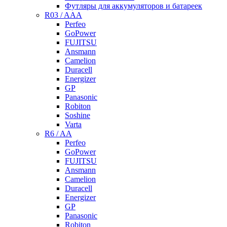
Футляры для аккумуляторов и батареек
R03 / AAA
Perfeo
GoPower
FUJITSU
Ansmann
Camelion
Duracell
Energizer
GP
Panasonic
Robiton
Soshine
Varta
R6 / AA
Perfeo
GoPower
FUJITSU
Ansmann
Camelion
Duracell
Energizer
GP
Panasonic
Robiton