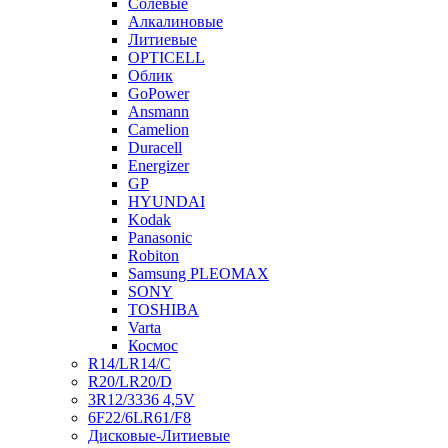
Солевые
Алкалиновые
Литиевые
OPTICELL
Облик
GoPower
Ansmann
Camelion
Duracell
Energizer
GP
HYUNDAI
Kodak
Panasonic
Robiton
Samsung PLEOMAX
SONY
TOSHIBA
Varta
Космос
R14/LR14/C
R20/LR20/D
3R12/3336 4,5V
6F22/6LR61/F8
Дисковые-Литиевые