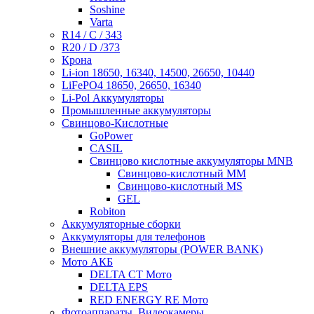
Soshine
Varta
R14 / C / 343
R20 / D /373
Крона
Li-ion 18650, 16340, 14500, 26650, 10440
LiFePO4 18650, 26650, 16340
Li-Pol Аккумуляторы
Промышленные аккумуляторы
Свинцово-Кислотные
GoPower
CASIL
Свинцово кислотные аккумуляторы MNB
Cвинцово-кислотный MM
Cвинцово-кислотный MS
GEL
Robiton
Аккумуляторные сборки
Аккумуляторы для телефонов
Внешние аккумуляторы (POWER BANK)
Мото АКБ
DELTA CT Мото
DELTA EPS
RED ENERGY RE Мото
Фотоаппараты, Видеокамеры