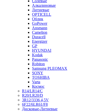
Солевые
Алкалиновые
Литиевые
OPTICELL
Облик
GoPower
Ansmann
Camelion
Duracell
Energizer
GP
HYUNDAI
Kodak
Panasonic
Robiton
Samsung PLEOMAX
SONY
TOSHIBA
Varta
Космос
R14/LR14/C
R20/LR20/D
3R12/3336 4,5V
6F22/6LR61/F8
Дисковые-Литиевые