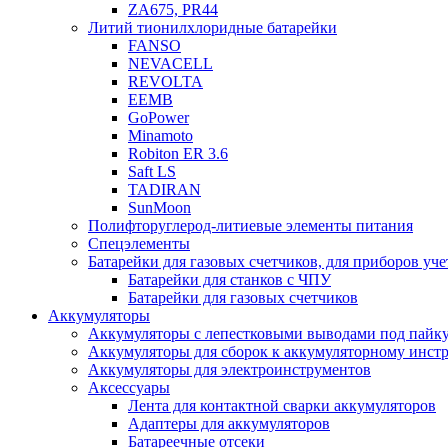
ZA675, PR44
Литий тионилхлоридные батарейки
FANSO
NEVACELL
REVOLTA
EEMB
GoPower
Minamoto
Robiton ER 3.6
Saft LS
TADIRAN
SunMoon
Полифторуглерод-литиевые элементы питания
Спецэлементы
Батарейки для газовых счетчиков, для приборов уче
Батарейки для станков с ЧПУ
Батарейки для газовых счетчиков
Аккумуляторы
Аккумуляторы с лепестковыми выводами под пайку
Аккумуляторы для сборок к аккумуляторному инстр
Аккумуляторы для электроинструментов
Аксессуары
Лента для контактной сварки аккумуляторов
Адаптеры для аккумуляторов
Батареечные отсеки