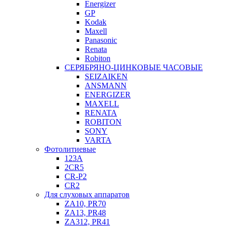
Energizer
GP
Kodak
Maxell
Panasonic
Renata
Robiton
СЕРЯБРЯНО-ЦИНКОВЫЕ ЧАСОВЫЕ
SEIZAIKEN
ANSMANN
ENERGIZER
MAXELL
RENATA
ROBITON
SONY
VARTA
Фотолитиевые
123A
2CR5
CR-P2
CR2
Для слуховых аппаратов
ZA10, PR70
ZA13, PR48
ZA312, PR41