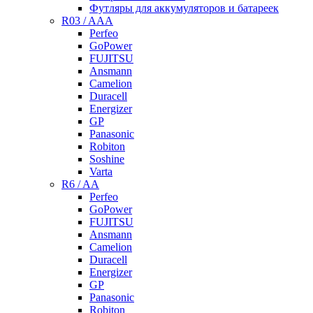
Футляры для аккумуляторов и батареек
R03 / AAA
Perfeo
GoPower
FUJITSU
Ansmann
Camelion
Duracell
Energizer
GP
Panasonic
Robiton
Soshine
Varta
R6 / AA
Perfeo
GoPower
FUJITSU
Ansmann
Camelion
Duracell
Energizer
GP
Panasonic
Robiton