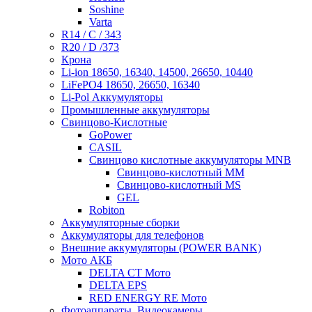
Soshine
Varta
R14 / C / 343
R20 / D /373
Крона
Li-ion 18650, 16340, 14500, 26650, 10440
LiFePO4 18650, 26650, 16340
Li-Pol Аккумуляторы
Промышленные аккумуляторы
Свинцово-Кислотные
GoPower
CASIL
Свинцово кислотные аккумуляторы MNB
Cвинцово-кислотный MM
Cвинцово-кислотный MS
GEL
Robiton
Аккумуляторные сборки
Аккумуляторы для телефонов
Внешние аккумуляторы (POWER BANK)
Мото АКБ
DELTA CT Мото
DELTA EPS
RED ENERGY RE Мото
Фотоаппараты, Видеокамеры