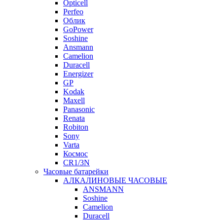
Opticell
Perfeo
Облик
GoPower
Soshine
Ansmann
Camelion
Duracell
Energizer
GP
Kodak
Maxell
Panasonic
Renata
Robiton
Sony
Varta
Космос
CR1/3N
Часовые батарейки
АЛКАЛИНОВЫЕ ЧАСОВЫЕ
ANSMANN
Soshine
Camelion
Duracell