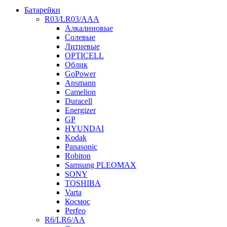
Батарейки
R03/LR03/AAA
Алкалиновые
Солевые
Литиевые
OPTICELL
Облик
GoPower
Ansmann
Camelion
Duracell
Energizer
GP
HYUNDAI
Kodak
Panasonic
Robiton
Samsung PLEOMAX
SONY
TOSHIBA
Varta
Космос
Perfeo
R6/LR6/AA