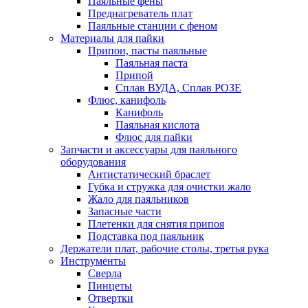
Паяльные фены
Преднагреватель плат
Паяльные станции с феном
Материалы для пайки
Припои, пасты паяльные
Паяльная паста
Припой
Сплав ВУДА, Сплав РОЗЕ
Флюс, канифоль
Канифоль
Паяльная кислота
Флюс для пайки
Запчасти и аксессуары для паяльного
оборудования
Антистатический браслет
Губка и стружка для очистки жало
Жало для паяльников
Запасные части
Плетенки для снятия припоя
Подставка под паяльник
Держатели плат, рабочие столы, третья рука
Инструменты
Сверла
Пинцеты
Отвертки