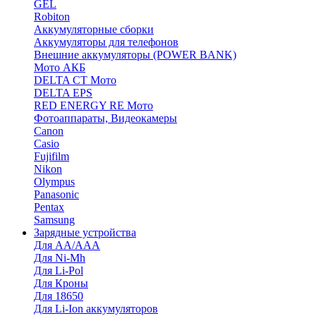
GEL
Robiton
Аккумуляторные сборки
Аккумуляторы для телефонов
Внешние аккумуляторы (POWER BANK)
Мото АКБ
DELTA CT Мото
DELTA EPS
RED ENERGY RE Мото
Фотоаппараты, Видеокамеры
Canon
Casio
Fujifilm
Nikon
Olympus
Panasonic
Pentax
Samsung
Зарядные устройства
Для AA/AAA
Для Ni-Mh
Для Li-Pol
Для Кроны
Для 18650
Для Li-Ion аккумуляторов