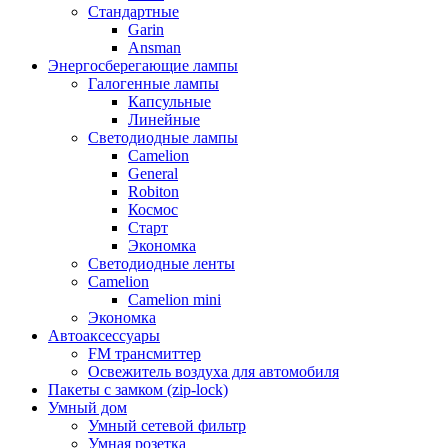
Стандартные
Garin
Ansman
Энергосберегающие лампы
Галогенные лампы
Капсульные
Линейные
Светодиодные лампы
Camelion
General
Robiton
Космос
Старт
Экономка
Светодиодные ленты
Camelion
Camelion mini
Экономка
Автоаксессуары
FM трансмиттер
Освежитель воздуха для автомобиля
Пакеты с замком (zip-lock)
Умный дом
Умный сетевой фильтр
Умная розетка