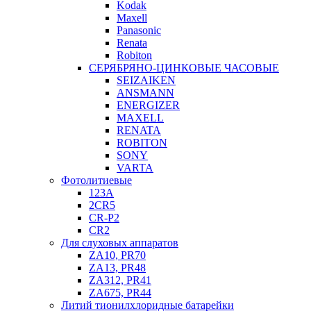
Kodak
Maxell
Panasonic
Renata
Robiton
СЕРЯБРЯНО-ЦИНКОВЫЕ ЧАСОВЫЕ
SEIZAIKEN
ANSMANN
ENERGIZER
MAXELL
RENATA
ROBITON
SONY
VARTA
Фотолитиевые
123A
2CR5
CR-P2
CR2
Для слуховых аппаратов
ZA10, PR70
ZA13, PR48
ZA312, PR41
ZA675, PR44
Литий тионилхлоридные батарейки