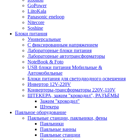
GoPower
LiitoKala
Panasonic eneloop
Nitecore
Soshine
Блоки питания
Универсальные
C фиксированным напряжением
Лабораторные блоки питания
Лабораторные автотрансформаторы
NoteBook & Foto
USB блоки питания Мобильные &
Автомобильные
Блоки питания для светодиодного освещения
Инвертор 12V-220V
Конвертеры-трансформаторы 220V-110V
ШТЕКЕРА, зажим "крокодил", РАЗЪЁМЫ
Зажим "крокодил"
Штекера
Паяльное оборудование
Паяльные станции, паяльники, фены
Паяльники
Паяльные ванны
Паяльные станции