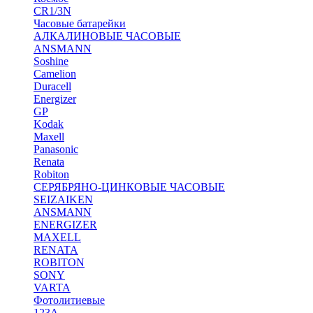
CR1/3N
Часовые батарейки
АЛКАЛИНОВЫЕ ЧАСОВЫЕ
ANSMANN
Soshine
Camelion
Duracell
Energizer
GP
Kodak
Maxell
Panasonic
Renata
Robiton
СЕРЯБРЯНО-ЦИНКОВЫЕ ЧАСОВЫЕ
SEIZAIKEN
ANSMANN
ENERGIZER
MAXELL
RENATA
ROBITON
SONY
VARTA
Фотолитиевые
123A