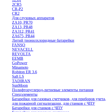
2CR5
CR-P2
CR2
Для слуховых аппаратов
ZA10, PR70
ZA13, PR48
ZA312, PR41
ZA675, PR44
Литий тионилхлоридные батарейки
FANSO
NEVACELL
REVOLTA
EEMB
GoPower
Minamoto
Robiton ER 3.6
Saft LS
TADIRAN
SunMoon
Полифторуглерод-литиевые элементы питания
Спецэлементы
Батарейки для газовых счетчиков, для приборов учета,
для пожарной сигнализации, для станков с ЧПУ
Батарейки для станков с ЧПУ