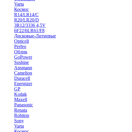
Varta
Космос
R14/LR14/C
R20/LR20/D
3R12/3336 4,5V
6F22/6LR61/F8
Дисковые-Литиевые
Opticell
Perfeo
Облик
GoPower
Soshine
Ansmann
Camelion
Duracell
Energizer
GP
Kodak
Maxell
Panasonic
Renata
Robiton
Sony
Varta
Космос