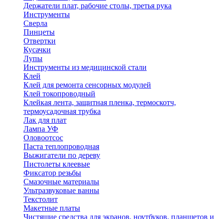
Держатели плат, рабочие столы, третья рука
Инструменты
Сверла
Пинцеты
Отвертки
Кусачки
Лупы
Инструменты из медицинской стали
Клей
Клей для ремонта сенсорных модулей
Клей токопроводный
Клейкая лента, защитная пленка, термоскотч,
термоусадочная трубка
Лак для плат
Лампа УФ
Оловоотсос
Паста теплопроводная
Выжигатели по дереву
Пистолеты клеевые
Фиксатор резьбы
Смазочные материалы
Ультразвуковые ванны
Текстолит
Макетные платы
Чистящие средства для экранов, ноутбуков, планшетов и