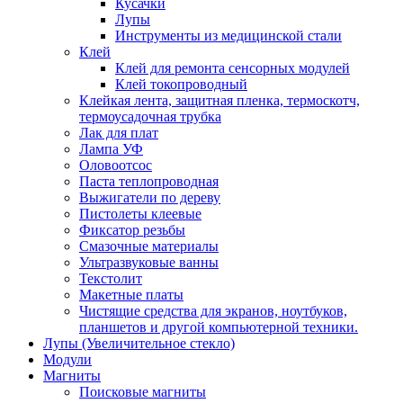
Кусачки
Лупы
Инструменты из медицинской стали
Клей
Клей для ремонта сенсорных модулей
Клей токопроводный
Клейкая лента, защитная пленка, термоскотч,
термоусадочная трубка
Лак для плат
Лампа УФ
Оловоотсос
Паста теплопроводная
Выжигатели по дереву
Пистолеты клеевые
Фиксатор резьбы
Смазочные материалы
Ультразвуковые ванны
Текстолит
Макетные платы
Чистящие средства для экранов, ноутбуков,
планшетов и другой компьютерной техники.
Лупы (Увеличительное стекло)
Модули
Магниты
Поисковые магниты