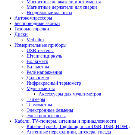
Магнитные держатели инструмента
Магнитные держатели для сварки
Неодимовые магниты
Автокомпрессоры
Беспроводные звонки
Газовые горелки
Диски
Verbatim
Измерительные приборы
USB тестеры
Штангенциркуль
Вольтметр
Ваттметры
Реле напряжения
Дальномер
Инфракрасный термометр
Мультиметры
Аксессуары для мультиметров
Таймеры
Термометры
Электронные безмены
Электронные весы
Кабели, TV-тюнеры, антенны и принадлежности
Кабели Type-C, Lightning, microUSB, USB, HDMI,
Антенные переходники, штекера, гнезда