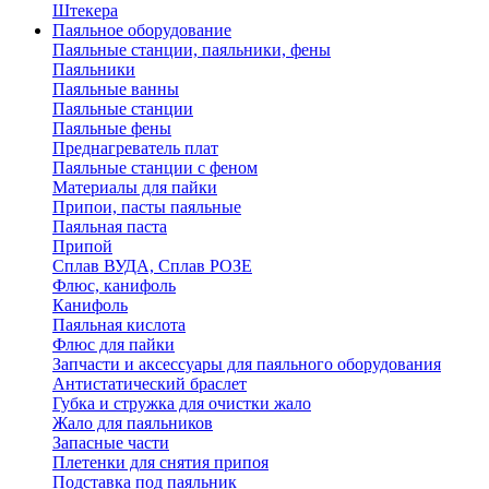
Штекера
Паяльное оборудование
Паяльные станции, паяльники, фены
Паяльники
Паяльные ванны
Паяльные станции
Паяльные фены
Преднагреватель плат
Паяльные станции с феном
Материалы для пайки
Припои, пасты паяльные
Паяльная паста
Припой
Сплав ВУДА, Сплав РОЗЕ
Флюс, канифоль
Канифоль
Паяльная кислота
Флюс для пайки
Запчасти и аксессуары для паяльного оборудования
Антистатический браслет
Губка и стружка для очистки жало
Жало для паяльников
Запасные части
Плетенки для снятия припоя
Подставка под паяльник