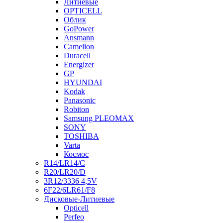
Литиевые
OPTICELL
Облик
GoPower
Ansmann
Camelion
Duracell
Energizer
GP
HYUNDAI
Kodak
Panasonic
Robiton
Samsung PLEOMAX
SONY
TOSHIBA
Varta
Космос
R14/LR14/C
R20/LR20/D
3R12/3336 4,5V
6F22/6LR61/F8
Дисковые-Литиевые
Opticell
Perfeo