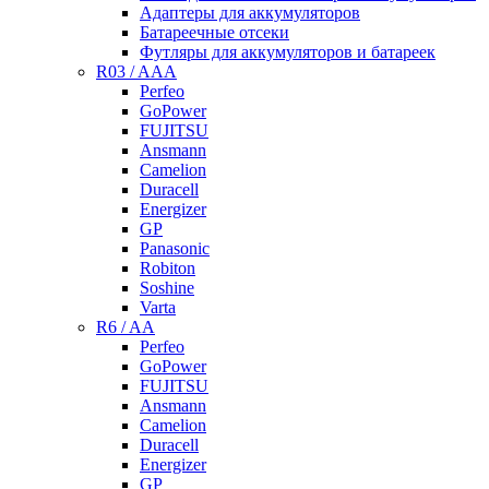
Адаптеры для аккумуляторов
Батареечные отсеки
Футляры для аккумуляторов и батареек
R03 / AAA
Perfeo
GoPower
FUJITSU
Ansmann
Camelion
Duracell
Energizer
GP
Panasonic
Robiton
Soshine
Varta
R6 / AA
Perfeo
GoPower
FUJITSU
Ansmann
Camelion
Duracell
Energizer
GP