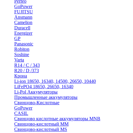
Perfeo
GoPower
FUJITSU
Ansmann
Camelion
Duracell
Energizer
GP
Panasonic
Robiton
Soshine
Varta
R14 / C / 343
R20 / D /373
Крона
Li-ion 18650, 16340, 14500, 26650, 10440
LiFePO4 18650, 26650, 16340
Li-Pol Аккумуляторы
Промышленные аккумуляторы
Свинцово-Кислотные
GoPower
CASIL
Свинцово кислотные аккумуляторы MNB
Cвинцово-кислотный MM
Cвинцово-кислотный MS