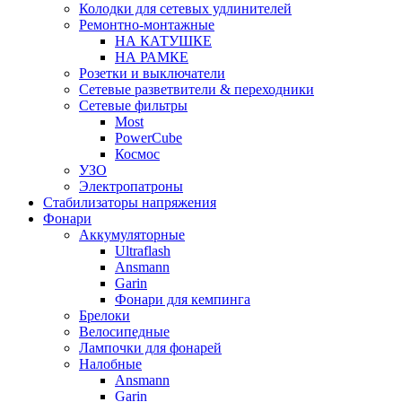
Колодки для сетевых удлинителей
Ремонтно-монтажные
НА КАТУШКЕ
НА РАМКЕ
Розетки и выключатели
Сетевые разветвители & переходники
Сетевые фильтры
Most
PowerCube
Космос
УЗО
Электропатроны
Стабилизаторы напряжения
Фонари
Аккумуляторные
Ultraflash
Ansmann
Garin
Фонари для кемпинга
Брелоки
Велосипедные
Лампочки для фонарей
Налобные
Ansmann
Garin