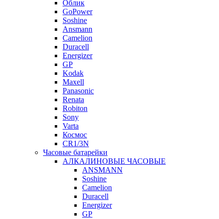
Облик
GoPower
Soshine
Ansmann
Camelion
Duracell
Energizer
GP
Kodak
Maxell
Panasonic
Renata
Robiton
Sony
Varta
Космос
CR1/3N
Часовые батарейки
АЛКАЛИНОВЫЕ ЧАСОВЫЕ
ANSMANN
Soshine
Camelion
Duracell
Energizer
GP