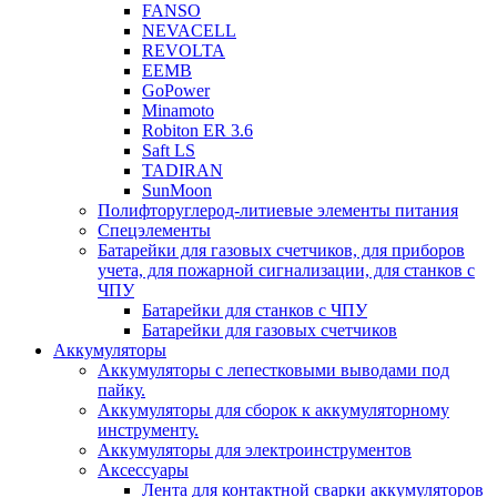
FANSO
NEVACELL
REVOLTA
EEMB
GoPower
Minamoto
Robiton ER 3.6
Saft LS
TADIRAN
SunMoon
Полифторуглерод-литиевые элементы питания
Спецэлементы
Батарейки для газовых счетчиков, для приборов
учета, для пожарной сигнализации, для станков с
ЧПУ
Батарейки для станков с ЧПУ
Батарейки для газовых счетчиков
Аккумуляторы
Аккумуляторы с лепестковыми выводами под
пайку.
Аккумуляторы для сборок к аккумуляторному
инструменту.
Аккумуляторы для электроинструментов
Аксессуары
Лента для контактной сварки аккумуляторов