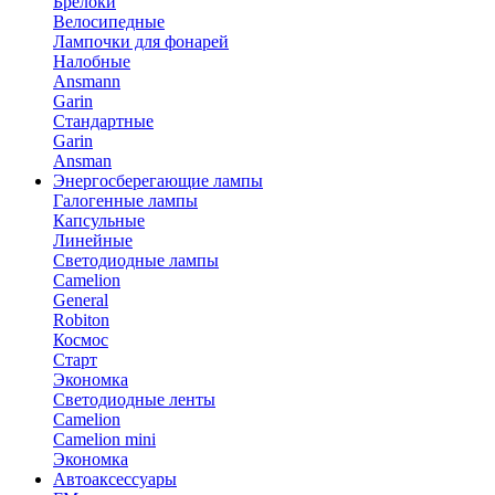
Брелоки
Велосипедные
Лампочки для фонарей
Налобные
Ansmann
Garin
Стандартные
Garin
Ansman
Энергосберегающие лампы
Галогенные лампы
Капсульные
Линейные
Светодиодные лампы
Camelion
General
Robiton
Космос
Старт
Экономка
Светодиодные ленты
Camelion
Camelion mini
Экономка
Автоаксессуары