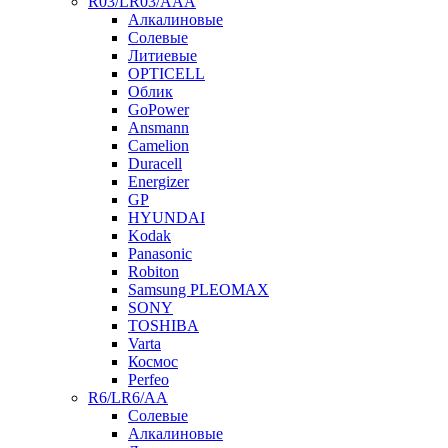
R03/LR03/AAA
Алкалиновые
Солевые
Литиевые
OPTICELL
Облик
GoPower
Ansmann
Camelion
Duracell
Energizer
GP
HYUNDAI
Kodak
Panasonic
Robiton
Samsung PLEOMAX
SONY
TOSHIBA
Varta
Космос
Perfeo
R6/LR6/AA
Солевые
Алкалиновые