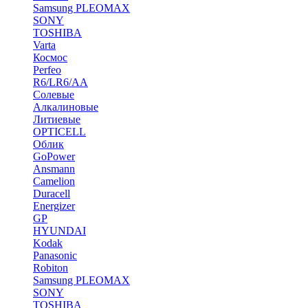
Samsung PLEOMAX
SONY
TOSHIBA
Varta
Космос
Perfeo
R6/LR6/AA
Солевые
Алкалиновые
Литиевые
OPTICELL
Облик
GoPower
Ansmann
Camelion
Duracell
Energizer
GP
HYUNDAI
Kodak
Panasonic
Robiton
Samsung PLEOMAX
SONY
TOSHIBA