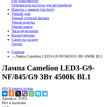
FM трансмиттер
Освежитель воздуха для автомобиля
Пакеты с замком (zip-lock)
Умный дом
Умный сетевой фильтр
Умная розетка
Умная лампа
Часы-будильник
Калькуляторы
Скоро на складе
Архив
Главная
→
Лампа Camelion LED3-G9-NF/845/G9 3Вт 4500К BL1
Лампа Camelion LED3-G9-
NF/845/G9 3Вт 4500К BL1
(0)
Оставить отзыв
Артикул:
37451
Нет в наличии