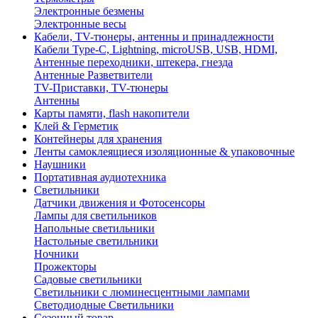
Электронные безмены
Электронные весы
Кабели, TV-тюнеры, антенны и принадлежности
Кабели Type-C, Lightning, microUSB, USB, HDMI,
Антенные переходники, штекера, гнезда
Антенные Разветвители
TV-Приставки, TV-тюнеры
Антенны
Карты памяти, flash накопители
Клей & Герметик
Контейнеры для хранения
Ленты самоклеящиеся изоляционные & упаковочные
Наушники
Портативная аудиотехника
Светильники
Датчики движения и Фотосенсоры
Лампы для светильников
Напольные светильники
Настольные светильники
Ночники
Прожекторы
Садовые светильники
Светильники с люминесцентными лампами
Светодиодные Светильники
Сезонный товар