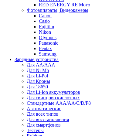
RED ENERGY RE Мото
Фотоаппараты, Видеокамеры
Canon
Casio
Fujifilm
Nikon
Olympus
Panasonic
Pentax
Samsung
Зарядные устройства
Для AA/AAA
Для Ni-Mh
Для Li-Pol
Для Кроны
Для 18650
Для Li-Ion аккумуляторов
Для свинцово кислотных
Стандартные ААА/АА/С/D/F8
Автоматические
Для всех типов
Для восстановления
Для смартфонов
Тестеры
Robiton