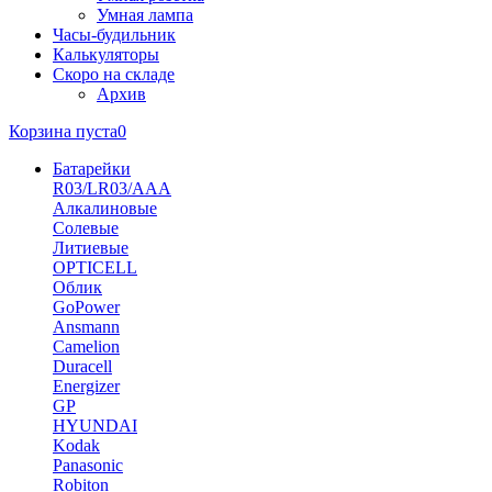
Умная лампа
Часы-будильник
Калькуляторы
Скоро на складе
Архив
Корзина пуста
0
Батарейки
R03/LR03/AAA
Алкалиновые
Солевые
Литиевые
OPTICELL
Облик
GoPower
Ansmann
Camelion
Duracell
Energizer
GP
HYUNDAI
Kodak
Panasonic
Robiton