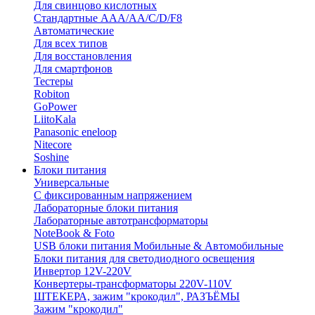
Для свинцово кислотных
Стандартные ААА/АА/С/D/F8
Автоматические
Для всех типов
Для восстановления
Для смартфонов
Тестеры
Robiton
GoPower
LiitoKala
Panasonic eneloop
Nitecore
Soshine
Блоки питания
Универсальные
C фиксированным напряжением
Лабораторные блоки питания
Лабораторные автотрансформаторы
NoteBook & Foto
USB блоки питания Мобильные & Автомобильные
Блоки питания для светодиодного освещения
Инвертор 12V-220V
Конвертеры-трансформаторы 220V-110V
ШТЕКЕРА, зажим "крокодил", РАЗЪЁМЫ
Зажим "крокодил"