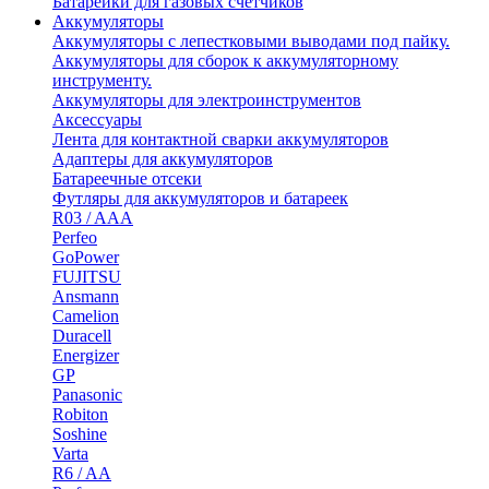
Батарейки для газовых счетчиков
Аккумуляторы
Аккумуляторы с лепестковыми выводами под пайку.
Аккумуляторы для сборок к аккумуляторному
инструменту.
Аккумуляторы для электроинструментов
Аксессуары
Лента для контактной сварки аккумуляторов
Адаптеры для аккумуляторов
Батареечные отсеки
Футляры для аккумуляторов и батареек
R03 / AAA
Perfeo
GoPower
FUJITSU
Ansmann
Camelion
Duracell
Energizer
GP
Panasonic
Robiton
Soshine
Varta
R6 / AA