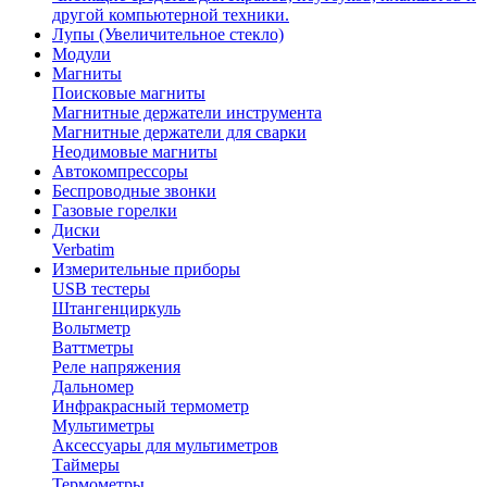
другой компьютерной техники.
Лупы (Увеличительное стекло)
Модули
Магниты
Поисковые магниты
Магнитные держатели инструмента
Магнитные держатели для сварки
Неодимовые магниты
Автокомпрессоры
Беспроводные звонки
Газовые горелки
Диски
Verbatim
Измерительные приборы
USB тестеры
Штангенциркуль
Вольтметр
Ваттметры
Реле напряжения
Дальномер
Инфракрасный термометр
Мультиметры
Аксессуары для мультиметров
Таймеры
Термометры