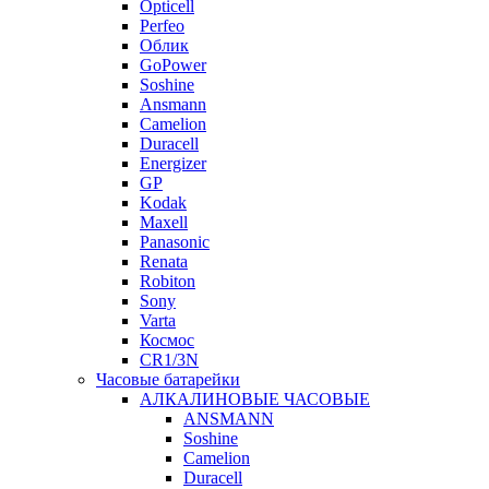
Opticell
Perfeo
Облик
GoPower
Soshine
Ansmann
Camelion
Duracell
Energizer
GP
Kodak
Maxell
Panasonic
Renata
Robiton
Sony
Varta
Космос
CR1/3N
Часовые батарейки
АЛКАЛИНОВЫЕ ЧАСОВЫЕ
ANSMANN
Soshine
Camelion
Duracell