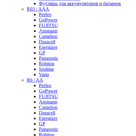
Футляры для аккумуляторов и батареек
R03 / AAA
Perfeo
GoPower
FUJITSU
Ansmann
Camelion
Duracell
Energizer
GP
Panasonic
Robiton
Soshine
Varta
R6 / AA
Perfeo
GoPower
FUJITSU
Ansmann
Camelion
Duracell
Energizer
GP
Panasonic
Robiton