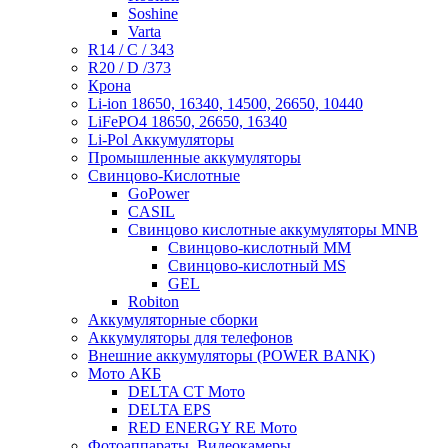
Soshine
Varta
R14 / C / 343
R20 / D /373
Крона
Li-ion 18650, 16340, 14500, 26650, 10440
LiFePO4 18650, 26650, 16340
Li-Pol Аккумуляторы
Промышленные аккумуляторы
Свинцово-Кислотные
GoPower
CASIL
Свинцово кислотные аккумуляторы MNB
Cвинцово-кислотный MM
Cвинцово-кислотный MS
GEL
Robiton
Аккумуляторные сборки
Аккумуляторы для телефонов
Внешние аккумуляторы (POWER BANK)
Мото АКБ
DELTA CT Мото
DELTA EPS
RED ENERGY RE Мото
Фотоаппараты, Видеокамеры