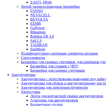
ZA675, PR44
Литий тионилхлоридные батарейки
FANSO
NEVACELL
REVOLTA
EEMB
GoPower
Minamoto
Robiton ER 3.6
Saft LS
TADIRAN
SunMoon
Полифторуглерод-литиевые элементы питания
Спецэлементы
Батарейки для газовых счетчиков, для приборов уче
Батарейки для станков с ЧПУ
Батарейки для газовых счетчиков
Аккумуляторы
Аккумуляторы с лепестковыми выводами под пайку
Аккумуляторы для сборок к аккумуляторному инстр
Аккумуляторы для электроинструментов
Аксессуары
Лента для контактной сварки аккумуляторов
Адаптеры для аккумуляторов
Батареечные отсеки