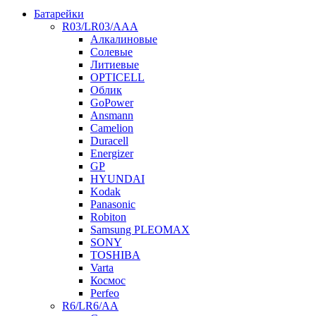
Батарейки
R03/LR03/AAA
Алкалиновые
Солевые
Литиевые
OPTICELL
Облик
GoPower
Ansmann
Camelion
Duracell
Energizer
GP
HYUNDAI
Kodak
Panasonic
Robiton
Samsung PLEOMAX
SONY
TOSHIBA
Varta
Космос
Perfeo
R6/LR6/AA