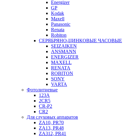
Energizer
GP
Kodak
Maxell
Panasonic
Renata
Robiton
СЕРЯБРЯНО-ЦИНКОВЫЕ ЧАСОВЫЕ
SEIZAIKEN
ANSMANN
ENERGIZER
MAXELL
RENATA
ROBITON
SONY
VARTA
Фотолитиевые
123A
2CR5
CR-P2
CR2
Для слуховых аппаратов
ZA10, PR70
ZA13, PR48
ZA312, PR41