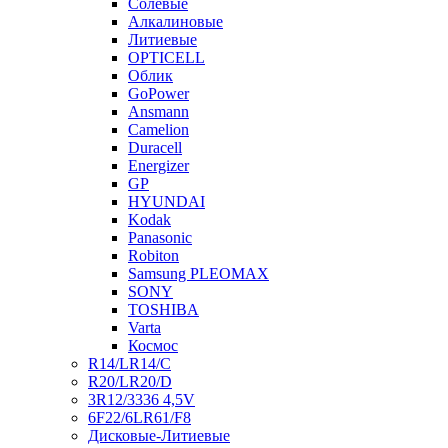
Солевые
Алкалиновые
Литиевые
OPTICELL
Облик
GoPower
Ansmann
Camelion
Duracell
Energizer
GP
HYUNDAI
Kodak
Panasonic
Robiton
Samsung PLEOMAX
SONY
TOSHIBA
Varta
Космос
R14/LR14/C
R20/LR20/D
3R12/3336 4,5V
6F22/6LR61/F8
Дисковые-Литиевые